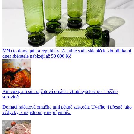
Měla to doma půlka republiky. Za tuhle sadu skleniček s bublinkami
dnes sběratelé nabízejí až 50 000 Kč
Ani cukr, ani sůl: rajčatová omáčka ztratí kyselost po 1 běžné
surovině
Domácí rajčatová omáčka umí pěkně zaskočit. Uvaříte ji přesně jako
vždycky, a najednou je nepříjemně...