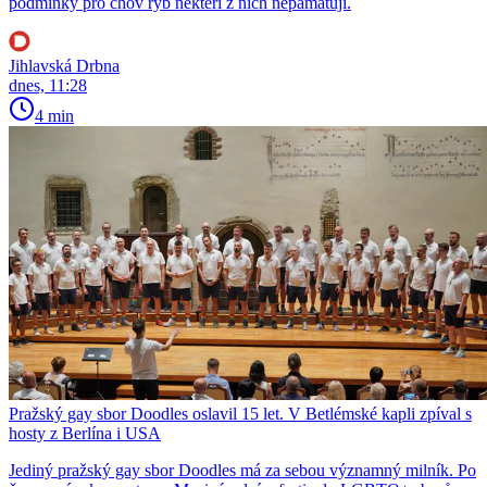
podmínky pro chov ryb někteří z nich nepamatují.
Jihlavská Drbna
dnes, 11:28
4 min
Pražský gay sbor Doodles oslavil 15 let. V Betlémské kapli zpíval s
hosty z Berlína i USA
Jediný pražský gay sbor Doodles má za sebou významný milník. Po