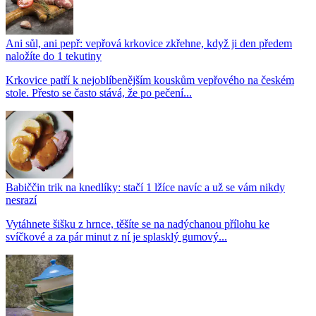
Ani sůl, ani pepř: vepřová krkovice zkřehne, když ji den předem
naložíte do 1 tekutiny
Krkovice patří k nejoblíbenějším kouskům vepřového na českém
stole. Přesto se často stává, že po pečení...
Babiččin trik na knedlíky: stačí 1 lžíce navíc a už se vám nikdy
nesrazí
Vytáhnete šišku z hrnce, těšíte se na nadýchanou přílohu ke
svíčkové a za pár minut z ní je splasklý gumový...