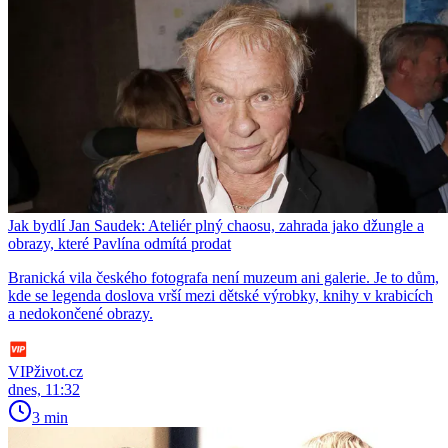
Jak bydlí Jan Saudek: Ateliér plný chaosu, zahrada jako džungle a
obrazy, které Pavlína odmítá prodat
Branická vila českého fotografa není muzeum ani galerie. Je to dům,
kde se legenda doslova vrší mezi dětské výrobky, knihy v krabicích
a nedokončené obrazy.
VIPživot.cz
dnes, 11:32
3 min