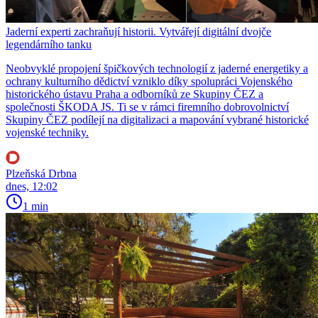
Jaderní experti zachraňují historii. Vytvářejí digitální dvojče
legendárního tanku
Neobvyklé propojení špičkových technologií z jaderné energetiky a
ochrany kulturního dědictví vzniklo díky spolupráci Vojenského
historického ústavu Praha a odborníků ze Skupiny ČEZ a
společnosti ŠKODA JS. Ti se v rámci firemního dobrovolnictví
Skupiny ČEZ podílejí na digitalizaci a mapování vybrané historické
vojenské techniky.
Plzeňská Drbna
dnes, 12:02
1 min