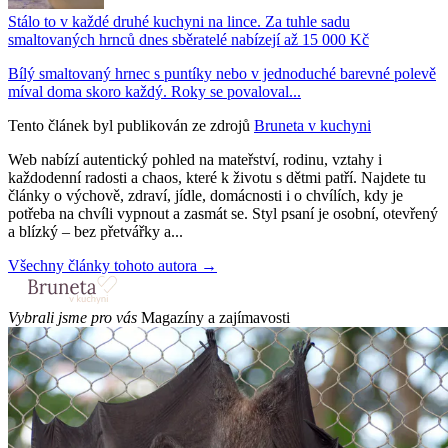
Stálo to v každé druhé kuchyni na lince. Za tuhle sadu
smaltovaných hrnců dnes sběratelé nabízejí až 15 000 Kč
Bílý smaltovaný hrnec s puntíky nebo v jednoduché barevné polevě
míval doma skoro každý. Roky se povaloval...
Tento článek byl publikován ze zdrojů
Bruneta v kuchyni
Web nabízí autentický pohled na mateřství, rodinu, vztahy i
každodenní radosti a chaos, které k životu s dětmi patří. Najdete tu
články o výchově, zdraví, jídle, domácnosti i o chvílích, kdy je
potřeba na chvíli vypnout a zasmát se. Styl psaní je osobní, otevřený
a blízký – bez přetvářky a...
Všechny články tohoto autora →
Vybrali jsme pro vás
Magazíny a zajímavosti