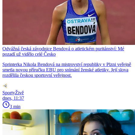
Odvážná česká závodnice Bendová o atletickém puritánství: Mé
pozadí už vidělo celé Česko
Sprinterka Nikola Bendová na mistrovství republiky v Plzni veřejně
smetla novou příručku EBU pro snímání ženské atletiky. Její slova
rozdělila českou sportovní veřejnost.
SportyŽivě
dnes, 11:37
3 min