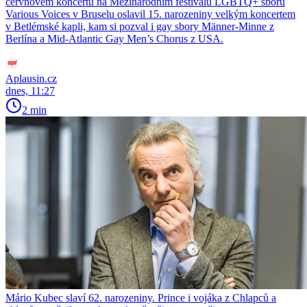
červnovém koncertu na Mezinárodním festivalu LGBTQ+ sborů
Various Voices v Bruselu oslavil 15. narozeniny velkým koncertem
v Betlémské kapli, kam si pozval i gay sbory Männer-Minne z
Berlína a Mid-Atlantic Gay Men’s Chorus z USA.
Aplausin.cz
dnes, 11:27
2 min
Mário Kubec slaví 62. narozeniny. Prince i vojáka z Chlapců a