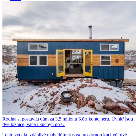
Rodina si postavila dům za 3,5 milionu Kč z kontejneru. Uvnitř jsou
dvě ložnice, vana i kuchyň do U
Tento zvenku zdánlivě malý dům skrývá prostornou kuchyň, dvě