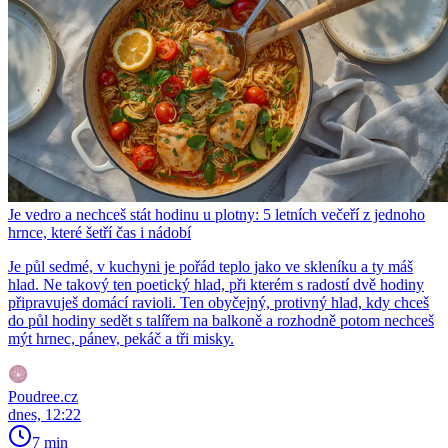
Je vedro a nechceš stát hodinu u plotny: 5 letních večeří z jednoho
hrnce, které šetří čas i nádobí
Je půl sedmé, v kuchyni je pořád teplo jako ve skleníku a ty máš
hlad. Ne takový ten poetický hlad, při kterém s radostí dvě hodiny
připravuješ domácí ravioli. Ten obyčejný, protivný hlad, kdy chceš
do půl hodiny sedět s talířem na balkoně a rozhodně potom nechceš
mýt hrnec, pánev, pekáč a tři misky.
Poudree.cz
dnes, 12:22
7 min