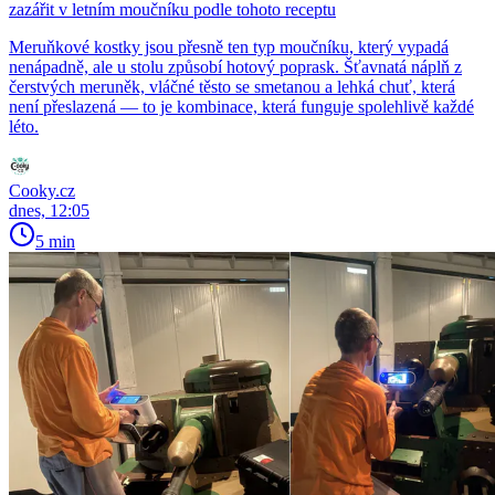
zazářit v letním moučníku podle tohoto receptu
Meruňkové kostky jsou přesně ten typ moučníku, který vypadá
nenápadně, ale u stolu způsobí hotový poprask. Šťavnatá náplň z
čerstvých meruněk, vláčné těsto se smetanou a lehká chuť, která
není přeslazená — to je kombinace, která funguje spolehlivě každé
léto.
Cooky.cz
dnes, 12:05
5 min