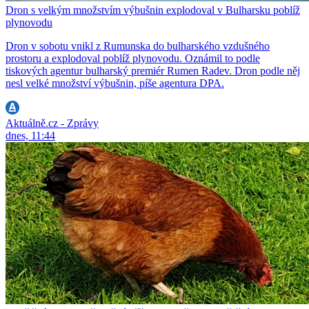
Dron s velkým množstvím výbušnin explodoval v Bulharsku poblíž
plynovodu
Dron v sobotu vnikl z Rumunska do bulharského vzdušného
prostoru a explodoval poblíž plynovodu. Oznámil to podle
tiskových agentur bulharský premiér Rumen Radev. Dron podle něj
nesl velké množství výbušnin, píše agentura DPA.
Aktuálně.cz - Zprávy
dnes, 11:44