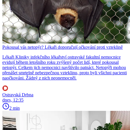
Pokousal vás netopýr? Lékaři doporučují očkování proti vzteklině
Lékaři Kliniky infekčního lékařství ostravské fakultní nemocnice
evidují během letošního roku zvýšený počet lidí, které pokousal
netopýr. Celkem jich nemocnici navštívilo patnáct. Netopýři mohou
přenášet smrtelně nebezpečnou vzteklinu, proto byli všichni pacienti
naočkováni. Žádný z nich neonemocněl.
Ostravská Drbna
dnes, 12:35
2 min