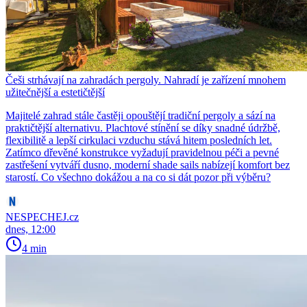
Češi strhávají na zahradách pergoly. Nahradí je zařízení mnohem
užitečnější a estetičtější
Majitelé zahrad stále častěji opouštějí tradiční pergoly a sází na
praktičtější alternativu. Plachtové stínění se díky snadné údržbě,
flexibilitě a lepší cirkulaci vzduchu stává hitem posledních let.
Zatímco dřevěné konstrukce vyžadují pravidelnou péči a pevné
zastřešení vytváří dusno, moderní shade sails nabízejí komfort bez
starostí. Co všechno dokážou a na co si dát pozor při výběru?
NESPECHEJ.cz
dnes, 12:00
4 min