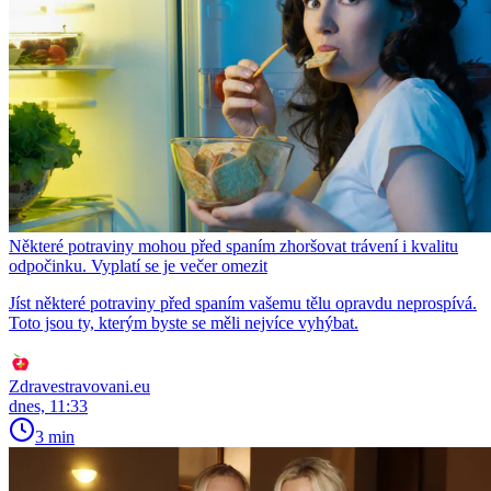
Některé potraviny mohou před spaním zhoršovat trávení i kvalitu
odpočinku. Vyplatí se je večer omezit
Jíst některé potraviny před spaním vašemu tělu opravdu neprospívá.
Toto jsou ty, kterým byste se měli nejvíce vyhýbat.
Zdravestravovani.eu
dnes, 11:33
3 min