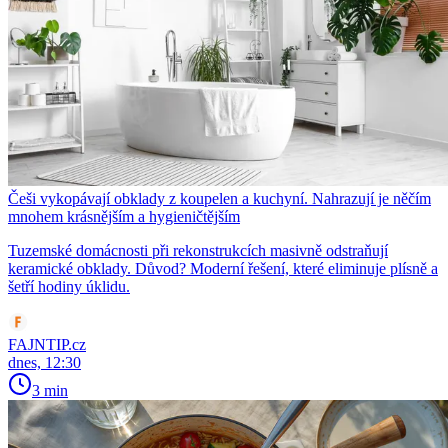
Češi vykopávají obklady z koupelen a kuchyní. Nahrazují je něčím
mnohem krásnějším a hygieničtějším
Tuzemské domácnosti při rekonstrukcích masivně odstraňují
keramické obklady. Důvod? Moderní řešení, které eliminuje plísně a
šetří hodiny úklidu.
FAJNTIP.cz
dnes, 12:30
3 min