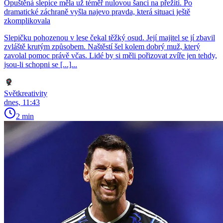
Opuštěná slepice měla už téměř nulovou šanci na přežití. Po
dramatické záchraně vyšla najevo pravda, která situaci ještě
zkomplikovala
Slepičku pohozenou v lese čekal těžký osud. Její majitel se jí zbavil
zvláště krutým způsobem. Naštěstí šel kolem dobrý muž, který
zavolal pomoc právě včas. Lidé by si měli pořizovat zvíře jen tehdy,
jsou-li schopni se [...]...
Světkreativity
dnes, 11:43
2 min