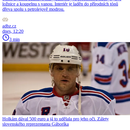
ložnice a koupelnu s vanou. Interiér je laděn do přírodních tónů
dřeva spolu s petrolejově modrou.
adbz.cz
dnes, 12:20
3 min
Holkám dával 500 euro a já to udělala pro jeho oči. Zálety
slovenského reprezentanta Gáboríka