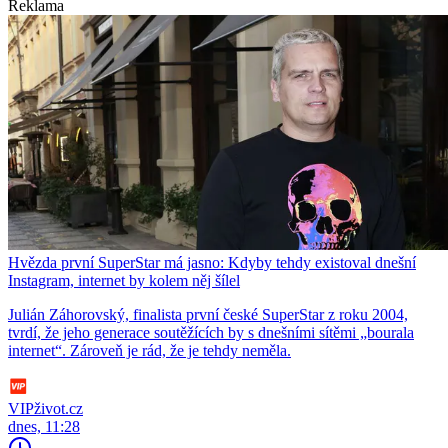
Reklama
Hvězda první SuperStar má jasno: Kdyby tehdy existoval dnešní
Instagram, internet by kolem něj šílel
Julián Záhorovský, finalista první české SuperStar z roku 2004,
tvrdí, že jeho generace soutěžících by s dnešními sítěmi „bourala
internet“. Zároveň je rád, že je tehdy neměla.
VIPživot.cz
dnes, 11:28