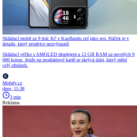
Skládací mobil za 9 tisíc Kč v Kauflandu zní jako sen. Háček je v
detailu, který prodejce nezvýraznil
Skládací véčko s AMOLED displejem a 12 GB RAM za necelých 9
000 korun. Jenže na produktové kartě se skrývá údaj, který mění
celý obrázek.
Mobify.cz
dnes, 11:38
3 min
Reklama