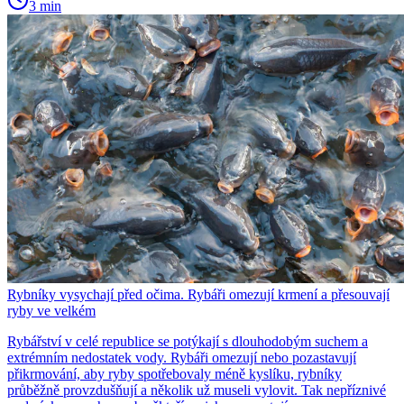
3 min
Rybníky vysychají před očima. Rybáři omezují krmení a přesouvají
ryby ve velkém
Rybářství v celé republice se potýkají s dlouhodobým suchem a
extrémním nedostatek vody. Rybáři omezují nebo pozastavují
přikrmování, aby ryby spotřebovaly méně kyslíku, rybníky
průběžně provzdušňují a několik už museli vylovit. Tak nepříznivé