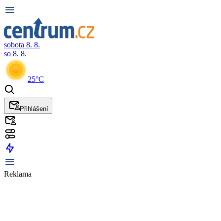
sobota 8. 8.
so 8. 8.
25°C
Přihlášení
Reklama