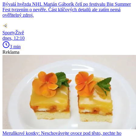
Bývalá hvězda NHL Marián Gáborík čelí po festivalu Big Summer
Fest tvrzením o nevěře. Část klíčových detailů ale zatím nemá
ověřitelný zdroj.
SportyŽivě
dnes, 12:10
3 min
Reklama
Meruňkové kostky: Neschovávejte ovoce pod těsto, nechte ho