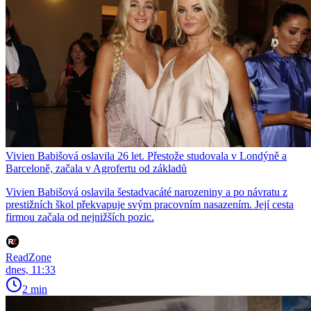
Vivien Babišová oslavila 26 let. Přestože studovala v Londýně a
Barceloně, začala v Agrofertu od základů
Vivien Babišová oslavila šestadvacáté narozeniny a po návratu z
prestižních škol překvapuje svým pracovním nasazením. Její cesta
firmou začala od nejnižších pozic.
ReadZone
dnes, 11:33
2 min