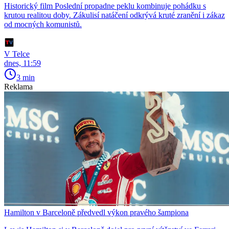
Historický film Poslední propadne peklu kombinuje pohádku s
krutou realitou doby. Zákulisí natáčení odkrývá kruté zranění i zákaz
od mocných komunistů.
V Telce
dnes, 11:59
3 min
Reklama
Hamilton v Barceloně předvedl výkon pravého šampiona