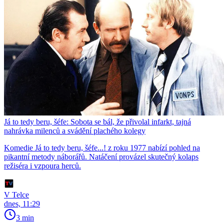
Já to tedy beru, šéfe: Sobota se bál, že přivolal infarkt, tajná
nahrávka milenců a svádění plachého kolegy
Komedie Já to tedy beru, šéfe...! z roku 1977 nabízí pohled na
pikantní metody náborářů. Natáčení provázel skutečný kolaps
režiséra i vzpoura herců.
V Telce
dnes, 11:29
3 min