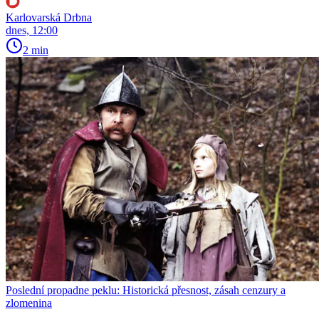
Karlovarská Drbna
dnes, 12:00
2 min
Poslední propadne peklu: Historická přesnost, zásah cenzury a
zlomenina