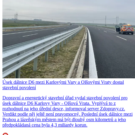
Úsek dálnice D6 mezi Karlovými Vary a Olšovými Vraty dostal
stavební povolení
Dopravní a energetický stavební úřad vydal stavební povolení pro
úsek dálnice D6 Karlovy Vary - Olšová Vrata. Vyplývá to z
rozhodnutí na jeho úřední desce, informoval server Zdopravy.cz.
Verdikt podle něj ještě není pravomocný. Poslední úsek dálnice mezi
Prahou a lázeňským městem má být dlouhý osm kilometrů a jeho
předpokládaná cena byla 4,3 miliardy korun.