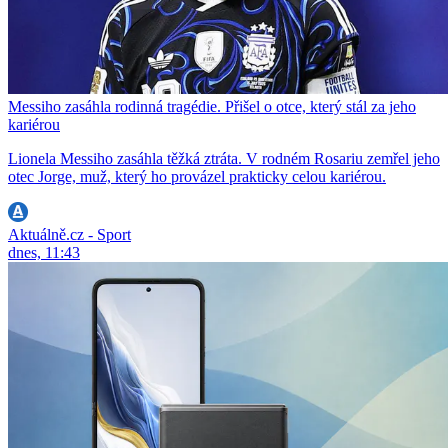
Messiho zasáhla rodinná tragédie. Přišel o otce, který stál za jeho
kariérou
Lionela Messiho zasáhla těžká ztráta. V rodném Rosariu zemřel jeho
otec Jorge, muž, který ho provázel prakticky celou kariérou.
Aktuálně.cz - Sport
dnes, 11:43