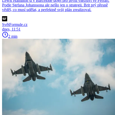
Lewis Hamilton si v Barceloně dojel pro první vítězství ve Ferrari.
Podle Stefana Johanssona ale nešlo jen o strategii. Brit prý přesně
věděl, co musí udělat, a perfektně svůj plán zrealizoval.
SvětFormule.cz
dnes, 11:51
2 min