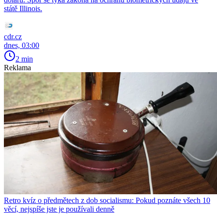
státě Illinois.
cdr.cz
dnes, 03:00
2 min
Reklama
Retro kvíz o předmětech z dob socialismu: Pokud poznáte všech 10
věcí, nejspíše jste je používali denně