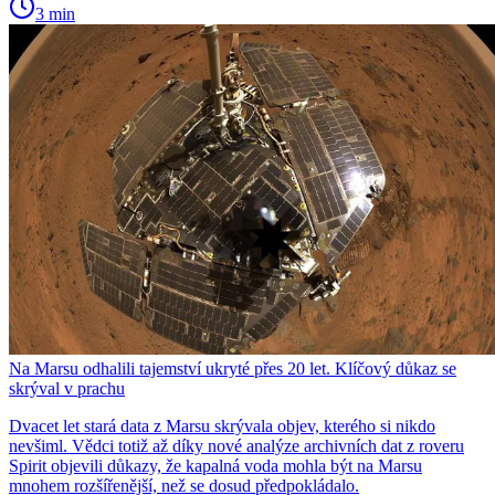
3 min
Na Marsu odhalili tajemství ukryté přes 20 let. Klíčový důkaz se
skrýval v prachu
Dvacet let stará data z Marsu skrývala objev, kterého si nikdo
nevšiml. Vědci totiž až díky nové analýze archivních dat z roveru
Spirit objevili důkazy, že kapalná voda mohla být na Marsu
mnohem rozšířenější, než se dosud předpokládalo.