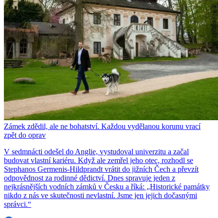
Zámek zdědil, ale ne bohatství. Každou vydělanou korunu vrací
zpět do oprav
V sedmnácti odešel do Anglie, vystudoval univerzitu a začal
budovat vlastní kariéru. Když ale zemřel jeho otec, rozhodl se
Stephanos Germenis-Hildprandt vrátit do jižních Čech a převzít
odpovědnost za rodinné dědictví. Dnes spravuje jeden z
nejkrásnějších vodních zámků v Česku a říká: „Historické památky
nikdo z nás ve skutečnosti nevlastní. Jsme jen jejich dočasnými
správci.“