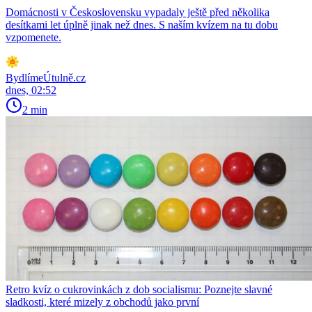
Domácnosti v Československu vypadaly ještě před několika
desítkami let úplně jinak než dnes. S naším kvízem na tu dobu
vzpomenete.
BydlímeÚtulně.cz
dnes, 02:52
2 min
Retro kvíz o cukrovinkách z dob socialismu: Poznejte slavné
sladkosti, které mizely z obchodů jako první