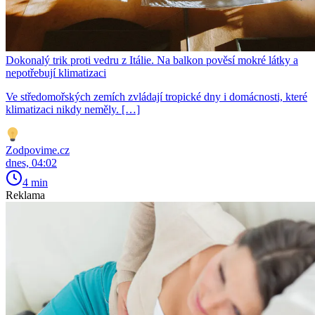
Dokonalý trik proti vedru z Itálie. Na balkon pověsí mokré látky a
nepotřebují klimatizaci
Ve středomořských zemích zvládají tropické dny i domácnosti, které
klimatizaci nikdy neměly. […]
Zodpovime.cz
dnes, 04:02
4 min
Reklama