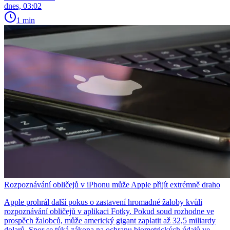
dnes, 03:02
1 min
Rozpoznávání obličejů v iPhonu může Apple přijít extrémně draho
Apple prohrál další pokus o zastavení hromadné žaloby kvůli
rozpoznávání obličejů v aplikaci Fotky. Pokud soud rozhodne ve
prospěch žalobců, může americký gigant zaplatit až 32,5 miliardy
dolarů. Spor se týká zákona na ochranu biometrických údajů ve