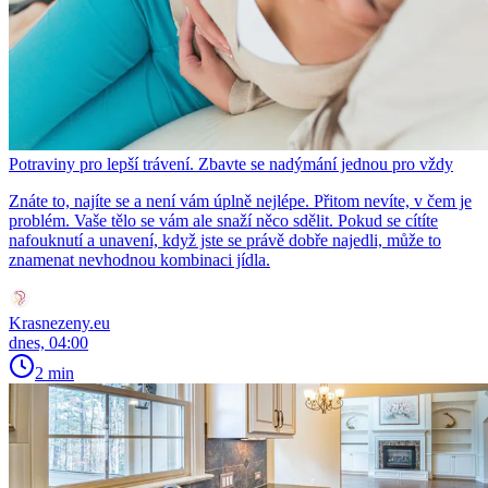
Potraviny pro lepší trávení. Zbavte se nadýmání jednou pro vždy
Znáte to, najíte se a není vám úplně nejlépe. Přitom nevíte, v čem je
problém. Vaše tělo se vám ale snaží něco sdělit. Pokud se cítíte
nafouknutí a unavení, když jste se právě dobře najedli, může to
znamenat nevhodnou kombinaci jídla.
Krasnezeny.eu
dnes, 04:00
2 min