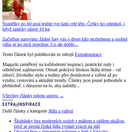
Španělky po 60 nosí tenhle typ šatů celé léto, Češky ho odmítají, i
když opticky ubere 10 kg
Začněme narovinu: žádné šaty vás o deset kilo nezhubnou a osobní
váha se po nich nepohne. Co ale dobře...
Tento článek byl publikován ze zdrojů
ExtraInspirace
Magazín zaměřený na každodenní inspiraci, praktické rady i
odlehčené zajímavosti. Obsah pokrývá širokou škálu témat – od
zdraví, životního stylu a rodiny přes domácnost a vaření až po
vztahy, cestování a aktuální trendy. Články jsou psané jednoduše a
přehledně, s důrazem na to, aby nabídly...
Všechny články tohoto autora →
Další články z kategorie
Jídlo a vaření
Škubánky bez moderních ozdob s mákem a sádlem ukážou,
proč se prostá česká jídla vyplatí vracet na stůl
Ovocné řezy s červeným rybízem a želé z Vitacitu: