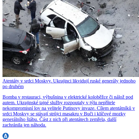
Atentáty v srdci Moskvy. Ukrajinci likvidují ruské generály jednoho
po druhém
Bomba v restauraci, výbušnina v elektrické koloběžce či nálož pod
autem. Ukrajinské tajné služby rozpoutaly v týlu nepřítele
nekompromisní lov na velitele Putinovy invaze. Cílem atentátníků v
srdci Moskvy se stávají strůjci masakru v Buči i klíčové mozky
generálního štábu. Část z nich při atentátech zemřela, další
zachránila jen náhoda.