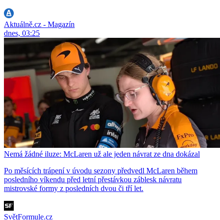
Aktuálně.cz - Magazín
dnes, 03:25
Nemá žádné iluze: McLaren už ale jeden návrat ze dna dokázal
Po měsících trápení v úvodu sezony předvedl McLaren během
posledního víkendu před letní přestávkou záblesk návratu
mistrovské formy z posledních dvou či tří let.
SvětFormule.cz