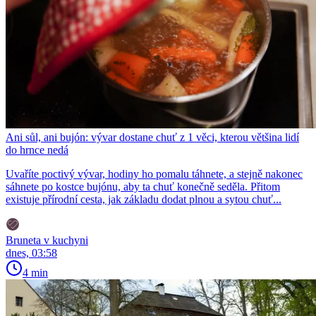
Ani sůl, ani bujón: vývar dostane chuť z 1 věci, kterou většina lidí
do hrnce nedá
Uvaříte poctivý vývar, hodiny ho pomalu táhnete, a stejně nakonec
sáhnete po kostce bujónu, aby ta chuť konečně seděla. Přitom
existuje přírodní cesta, jak základu dodat plnou a sytou chuť...
Bruneta v kuchyni
dnes, 03:58
4 min