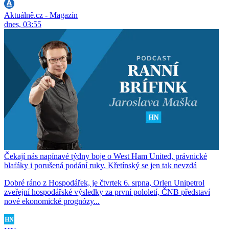
Aktuálně.cz - Magazín
dnes, 03:55
Čekají nás napínavé týdny boje o West Ham United, právnické
blafáky i porušená podání ruky. Křetínský se jen tak nevzdá
Dobré ráno z Hospodářek, je čtvrtek 6. srpna, Orlen Unipetrol
zveřejní hospodářské výsledky za první pololetí, ČNB představí
nové ekonomické prognózy...