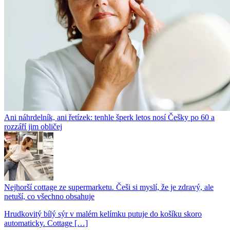
Ani náhrdelník, ani řetízek: tenhle šperk letos nosí Češky po 60 a
rozzáří jim obličej
Nejhorší cottage ze supermarketu. Češi si myslí, že je zdravý, ale
netuší, co všechno obsahuje
Hrudkovitý bílý sýr v malém kelímku putuje do košíku skoro
automaticky. Cottage […]