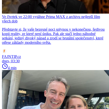
Ve čtvrtek ve 22:00 vytáhne Prima MAX z archivu nejlepší film
všech dob
Představte si, že vaše bezesné noci splynou v nekonečnou, šedivou
kopii reality, ze které není úniku. Pak ale stačí jedno náhodné
setkání, jediný divoký nápad a zrodí se brutální společenství, které
otřese základy moderního světa.
FAJNTIP.cz
dnes, 03:30
4 min