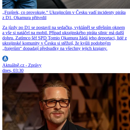
„Frajírek, co provokuje.“ Ukrajincům v Česku vadí incidenty piráta
z D1. Okamura přitvrdil
Za jízdy po D1 se postavil na sedačku, vykláněl se střešním oknem
a vše si natáčel na mobil. Případ ukrajinského piráta silnic má další
dohru. Zatímco šéf SPD Tomio Okamura žádá jeho deportaci, lidé z
ukrajinské komunity v Česku si stěžují, že kvůli podobným
„frajerům“ dopadají předsudky na všechny jejich krajany.
Aktuálně.cz - Zprávy
dnes, 03:30