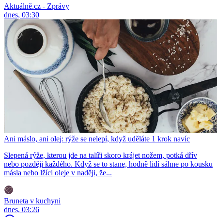
Aktuálně.cz - Zprávy
dnes, 03:30
Ani máslo, ani olej: rýže se nelepí, když uděláte 1 krok navíc
Slepená rýže, kterou jde na talíři skoro krájet nožem, potká dřív
nebo později každého. Když se to stane, hodně lidí sáhne po kousku
másla nebo lžíci oleje v naději, že...
Bruneta v kuchyni
dnes, 03:26