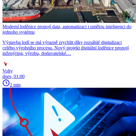
Moderní loděnice propojí data, automatizaci i umělou inteligenci do
jednoho systému
Výstavba lodí se má výrazně zrychlit díky rozsáhlé digitalizaci
celého výrobního procesu. Nový projekt digitální loděnice propojí
inženýring, výrobu, dodavatelské…
Volty
dnes, 01:00
2 min