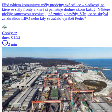
Před pádem komunismu měly prodejny své stálice – sladkosti, na
které se stály fronty a které si pamatuje dodnes skoro každý. Některé
přežily sametovou revoluci, jiné zmizely navždy. Víte, co se skrývá
za zkratkou LIPO nebo kdy se začalo vyrábět Pedro?
Cooky.cz
dnes, 01:52
2 min