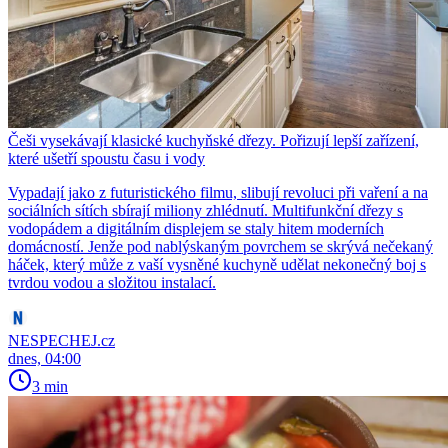
Češi vysekávají klasické kuchyňské dřezy. Pořizují lepší zařízení,
které ušetří spoustu času i vody
Vypadají jako z futuristického filmu, slibují revoluci při vaření a na
sociálních sítích sbírají miliony zhlédnutí. Multifunkční dřezy s
vodopádem a digitálním displejem se staly hitem moderních
domácností. Jenže pod nablýskaným povrchem se skrývá nečekaný
háček, který může z vaší vysněné kuchyně udělat nekonečný boj s
tvrdou vodou a složitou instalací.
NESPECHEJ.cz
dnes, 04:00
3 min