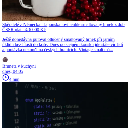
Sběratelé z Německa i Japonska loví tenhle smaltovaný hrnek z dob
ČSSR platí až 6 000 Kč
Ještě donedávna putoval otlučený smaltovaný hrnek při jarním
úklidu bez lítosti do koše. Dnes po stejném kousku jde stále víc lidí
a poptávka nekončí na českých hranicích. Vintage smalt má...
Bruneta v kuchyni
dnes, 04:05
4 min