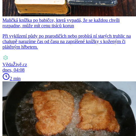
Maličká knížka po babičce, která vypadá, že se každou chvíli
rozpadne, může mít cenu tisíců korun
Při vyklízení půdy po prarodičích nebo probírá ní starých truhlic na
chalupě narazíme čas od času na zaprášené knížky s koženým či
plátěným hřbetem.
VědaŽivě.cz
dnes, 04:08
2 min