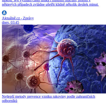
šipkou. Její význam často uniká i místním řidičům, přitom v
některých případech zvládne ušetřit klidně několik desítek minut.
Aktuálně.cz - Zprávy
dnes, 03:45
Nejlepší metody prevence vzniku rakoviny podle zahraničních
odborníků