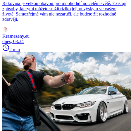
Rakovina je velkou obavou pro mnoho lidí po celém světě. Existují
způsoby, kterými můžete snížit riziko jejího výskytu ve vašem
životě. Samozřejmě vám nic nezaručí, ale budete žít rozhodně
zdravěji.
Krasnezeny.eu
dnes, 03:34
2 min