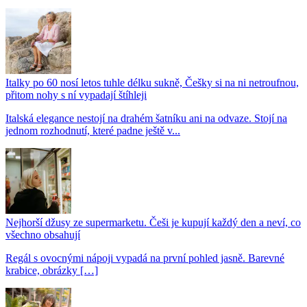
Italky po 60 nosí letos tuhle délku sukně, Češky si na ni netroufnou,
přitom nohy s ní vypadají štíhleji
Italská elegance nestojí na drahém šatníku ani na odvaze. Stojí na
jednom rozhodnutí, které padne ještě v...
Nejhorší džusy ze supermarketu. Češi je kupují každý den a neví, co
všechno obsahují
Regál s ovocnými nápoji vypadá na první pohled jasně. Barevné
krabice, obrázky […]