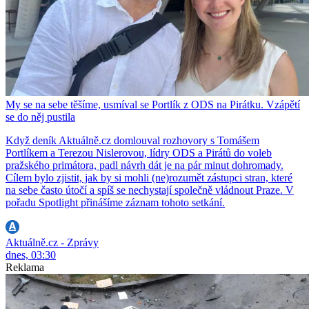
My se na sebe těšíme, usmíval se Portlík z ODS na Pirátku. Vzápětí
se do něj pustila
Když deník Aktuálně.cz domlouval rozhovory s Tomášem
Portlíkem a Terezou Nislerovou, lídry ODS a Pirátů do voleb
pražského primátora, padl návrh dát je na pár minut dohromady.
Cílem bylo zjistit, jak by si mohli (ne)rozumět zástupci stran, které
na sebe často útočí a spíš se nechystají společně vládnout Praze. V
pořadu Spotlight přinášíme záznam tohoto setkání.
Aktuálně.cz - Zprávy
dnes, 03:30
Reklama