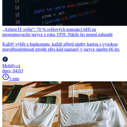
„Azbest IT světa“: 70 % světových transakcí běží na
programovacím jazyce z roku 1959. Nikdo ho neumí nahradit
Každý výběr z bankomatu, každé přijetí platby kartou s vysokou
pravděpodobností projde přes kód napsaný v jazyce starém 66 let.
Mobify.cz
dnes, 04:03
5 min