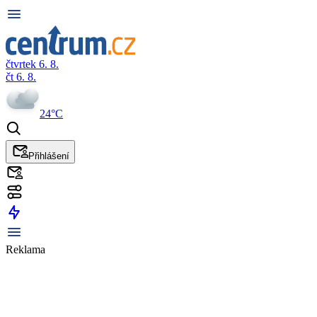
čtvrtek 6. 8.
čt 6. 8.
24°C
Přihlášení
Reklama