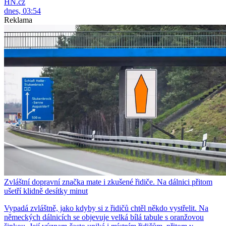
HN.cz
dnes, 03:54
Reklama
Zvláštní dopravní značka mate i zkušené řidiče. Na dálnici přitom
ušetří klidně desítky minut
Vypadá zvláštně, jako kdyby si z řidičů chtěl někdo vystřelit. Na
německých dálnicích se objevuje velká bílá tabule s oranžovou