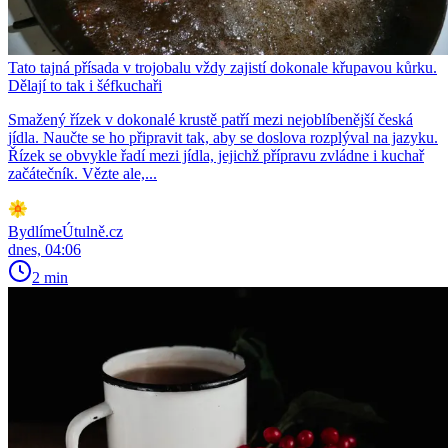
Tato tajná přísada v trojobalu vždy zajistí dokonale křupavou kůrku.
Dělají to tak i šéfkuchaři
Smažený řízek v dokonalé krustě patří mezi nejoblíbenější česká
jídla. Naučte se ho připravit tak, aby se doslova rozplýval na jazyku.
Řízek se obvykle řadí mezi jídla, jejichž přípravu zvládne i kuchař
začátečník. Vězte ale,...
BydlímeÚtulně.cz
dnes, 04:06
2 min