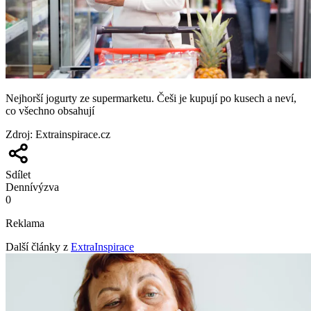
Nejhorší jogurty ze supermarketu. Češi je kupují po kusech a neví,
co všechno obsahují
Zdroj
:
Extrainspirace.cz
Sdílet
Denní
výzva
0
Reklama
Další články z
ExtraInspirace