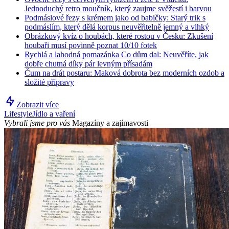
Jednoduchý retro moučník, který zaujme svěžestí i barvou
Podmáslové řezy s krémem jako od babičky: Starý trik s
podmáslím, který dělá korpus neuvěřitelně jemný a vlhký
Obrázkový kvíz o houbách, které rostou v Česku: Zkušení
houbaři musí povinně poznat 10/10 fotek
Rychlá a lahodná pomazánka Co dům dal: Neuvěříte, jak
dobře chutná díky pár levným přísadám
Čum na drát postaru: Maková dobrota bez moderních ozdob a
složité přípravy
Zobrazit více
Lifestyle
Jídlo a vaření
Vybrali jsme pro vás
Magazíny a zajímavosti