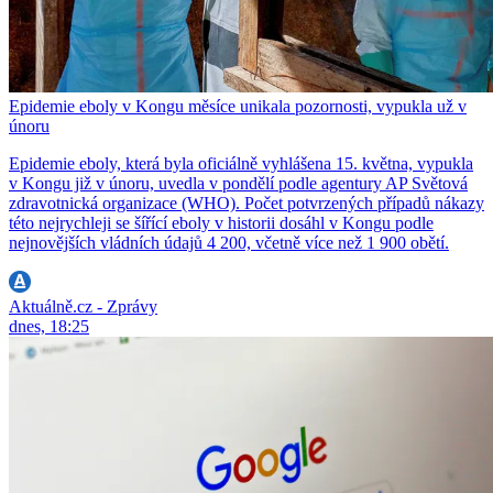
Epidemie eboly v Kongu měsíce unikala pozornosti, vypukla už v
únoru
Epidemie eboly, která byla oficiálně vyhlášena 15. května, vypukla
v Kongu již v únoru, uvedla v pondělí podle agentury AP Světová
zdravotnická organizace (WHO). Počet potvrzených případů nákazy
této nejrychleji se šířící eboly v historii dosáhl v Kongu podle
nejnovějších vládních údajů 4 200, včetně více než 1 900 obětí.
Aktuálně.cz - Zprávy
dnes, 18:25