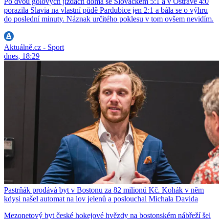
Po dvou gólových jízdách doma se Slováckem 5:1 a v Ostravě 4:0
porazila Slavia na vlastní půdě Pardubice jen 2:1 a bála se o výhru
do poslední minuty. Náznak určitého poklesu v tom ovšem nevidím.
Aktuálně.cz - Sport
dnes, 18:29
Pastrňák prodává byt v Bostonu za 82 milionů Kč. Kohák v něm
kdysi našel automat na lov jelenů a poslouchal Michala Davida
Mezonetový byt české hokejové hvězdy na bostonském nábřeží šel