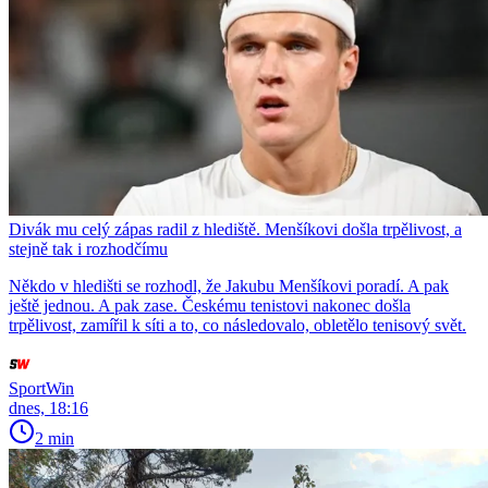
Divák mu celý zápas radil z hlediště. Menšíkovi došla trpělivost, a
stejně tak i rozhodčímu
Někdo v hledišti se rozhodl, že Jakubu Menšíkovi poradí. A pak
ještě jednou. A pak zase. Českému tenistovi nakonec došla
trpělivost, zamířil k síti a to, co následovalo, obletělo tenisový svět.
SportWin
dnes, 18:16
2 min