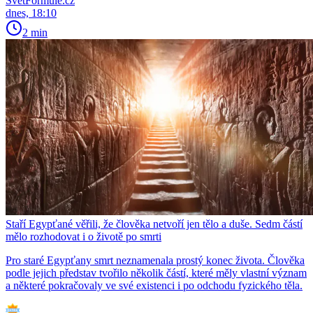
SvětFormule.cz
dnes, 18:10
2 min
Staří Egypťané věřili, že člověka netvoří jen tělo a duše. Sedm částí
mělo rozhodovat i o životě po smrti
Pro staré Egypťany smrt neznamenala prostý konec života. Člověka
podle jejich představ tvořilo několik částí, které měly vlastní význam
a některé pokračovaly ve své existenci i po odchodu fyzického těla.