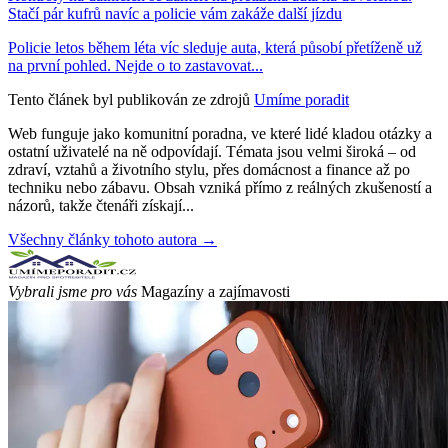
Stačí pár kufrů navíc a policie vám zakáže další jízdu
Policie letos během léta víc sleduje auta, která působí přetíženě už
na první pohled. Nejde o to zastavovat...
Tento článek byl publikován ze zdrojů
Umíme poradit
Web funguje jako komunitní poradna, ve které lidé kladou otázky a
ostatní uživatelé na ně odpovídají. Témata jsou velmi široká – od
zdraví, vztahů a životního stylu, přes domácnost a finance až po
techniku nebo zábavu. Obsah vzniká přímo z reálných zkušeností a
názorů, takže čtenáři získají...
Všechny články tohoto autora →
Vybrali jsme pro vás
Magazíny a zajímavosti