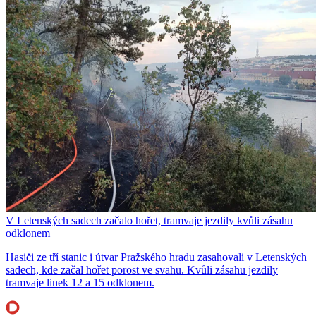
V Letenských sadech začalo hořet, tramvaje jezdily kvůli zásahu
odklonem
Hasiči ze tří stanic i útvar Pražského hradu zasahovali v Letenských
sadech, kde začal hořet porost ve svahu. Kvůli zásahu jezdily
tramvaje linek 12 a 15 odklonem.