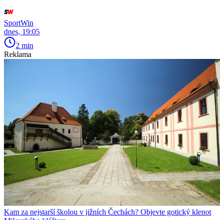
SportWin
dnes, 19:05
2 min
Reklama
Kam za nejstarší školou v jižních Čechách? Objevte gotický klenot