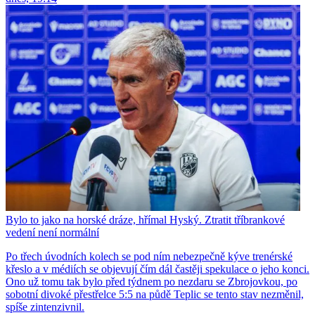
Bylo to jako na horské dráze, hřímal Hyský. Ztratit tříbrankové
vedení není normální
Po třech úvodních kolech se pod ním nebezpečně kýve trenérské
křeslo a v médiích se objevují čím dál častěji spekulace o jeho konci.
Ono už tomu tak bylo před týdnem po nezdaru se Zbrojovkou, po
sobotní divoké přestřelce 5:5 na půdě Teplic se tento stav nezměnil,
spíše zintenzivnil.