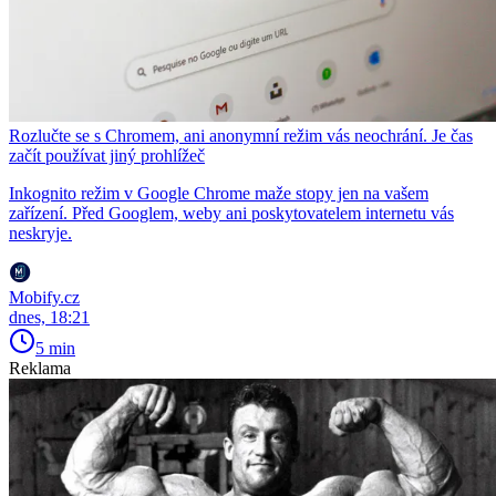
Rozlučte se s Chromem, ani anonymní režim vás neochrání. Je čas
začít používat jiný prohlížeč
Inkognito režim v Google Chrome maže stopy jen na vašem
zařízení. Před Googlem, weby ani poskytovatelem internetu vás
neskryje.
Mobify.cz
dnes, 18:21
5 min
Reklama