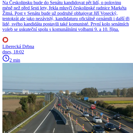
Na Českolipsku bude do Senátu kandidovat pět lidí, o polovinu
méně než před šesti lety, řekla mluvčí českolipské radnice Markéta
Žitná. Post v Senátu bude už podruhé obhajovat Jiří Vosecký,
tentokrát ale jako nezávislý, kandidaturu oficiálně oznámili i další tři
lidé, svého kandidáta postavili také komunisté. První kolo senátních
voleb se uskuteční spolu s komunálními volbami 9. a 10. října.
Liberecká Drbna
dnes, 18:02
2 min