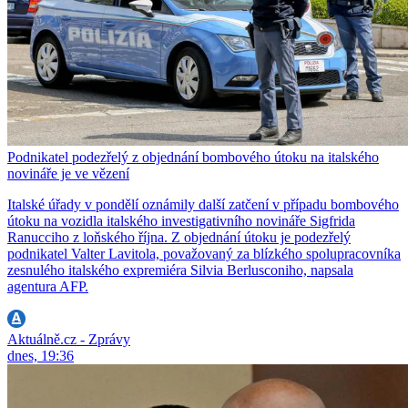
Podnikatel podezřelý z objednání bombového útoku na italského
novináře je ve vězení
Italské úřady v pondělí oznámily další zatčení v případu bombového
útoku na vozidla italského investigativního novináře Sigfrida
Ranucciho z loňského října. Z objednání útoku je podezřelý
podnikatel Valter Lavitola, považovaný za blízkého spolupracovníka
zesnulého italského expremiéra Silvia Berlusconiho, napsala
agentura AFP.
Aktuálně.cz - Zprávy
dnes, 19:36