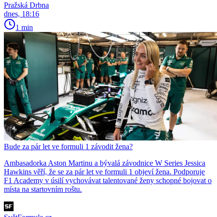
Pražská Drbna
dnes, 18:16
1 min
Bude za pár let ve formuli 1 závodit žena?
Ambasadorka Aston Martinu a bývalá závodnice W Series Jessica
Hawkins věří, že se za pár let ve formuli 1 objeví žena. Podporuje
F1 Academy v úsilí vychovávat talentované ženy schopné bojovat o
místa na startovním roštu.