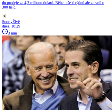
do prodeje za 4,3 milionu dolarů. Během šesti týdnů ale zlevnil o
300 tisíc.
SportyŽivě
dnes, 18:29
3 min