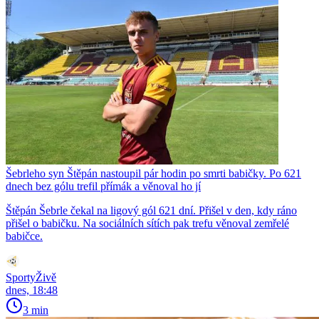
Šebrleho syn Štěpán nastoupil pár hodin po smrti babičky. Po 621
dnech bez gólu trefil přímák a věnoval ho jí
Štěpán Šebrle čekal na ligový gól 621 dní. Přišel v den, kdy ráno
přišel o babičku. Na sociálních sítích pak trefu věnoval zemřelé
babičce.
SportyŽivě
dnes, 18:48
3 min