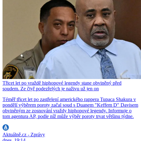
Třicet let po vraždě hiphopové legendy stane obviněný před
soudem. Ze čtyř podezřelých je naživu už jen on
Téměř třicet let po zastřelení amerického rappera Tupaca Shakura v
pondělí výběrem poroty začal soud s Duanem "Keffem D" Davisem
obviněným ze zosnování vraždy hiphopové legendy. Informuje o
tom agentura AP, podle níž může výběr poroty trvat většinu týdne.
Aktuálně.cz - Zprávy
dnes, 19:14