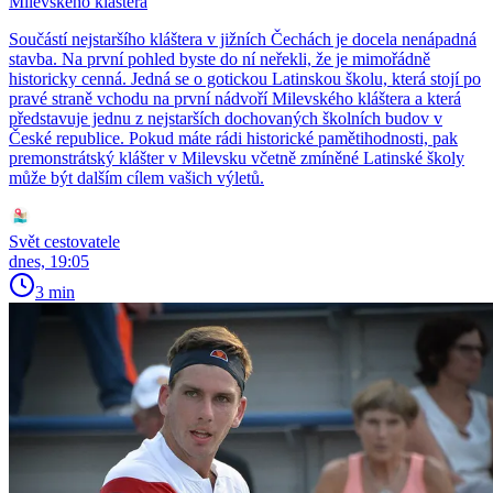
Milevského kláštera
Součástí nejstaršího kláštera v jižních Čechách je docela nenápadná
stavba. Na první pohled byste do ní neřekli, že je mimořádně
historicky cenná. Jedná se o gotickou Latinskou školu, která stojí po
pravé straně vchodu na první nádvoří Milevského kláštera a která
představuje jednu z nejstarších dochovaných školních budov v
České republice. Pokud máte rádi historické pamětihodnosti, pak
premonstrátský klášter v Milevsku včetně zmíněné Latinské školy
může být dalším cílem vašich výletů.
Svět cestovatele
dnes, 19:05
3 min