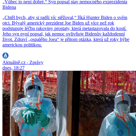
„Vůbec to není dobré.“ Syn popsal stav nemocného exprezidenta
Bidena
„Chtěl bych, aby si radši víc stěžoval,“ říká Hunter Biden o svém
otci. Bývalý americký prezident Joe Biden už více než rok
podstupuje léčbu rakoviny prostaty, která metastazovala do kostí.
Jeho syn nyní popsal, jak nemoc ovlivňuje Bidenův každodenní
život. Zdraví „ospalého Joea“ je přitom otázka, která už roky hýbe
americkou politikou.
Aktuálně.cz - Zprávy
dnes, 18:27