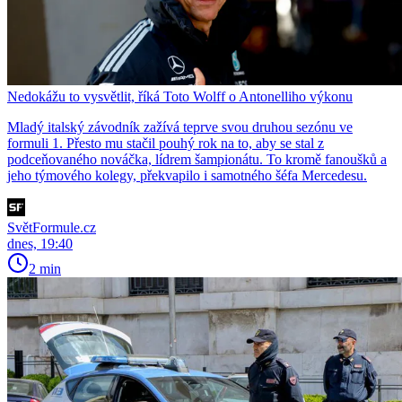
Nedokážu to vysvětlit, říká Toto Wolff o Antonelliho výkonu
Mladý italský závodník zažívá teprve svou druhou sezónu ve
formuli 1. Přesto mu stačil pouhý rok na to, aby se stal z
podceňovaného nováčka, lídrem šampionátu. To kromě fanoušků a
jeho týmového kolegy, překvapilo i samotného šéfa Mercedesu.
SvětFormule.cz
dnes, 19:40
2 min