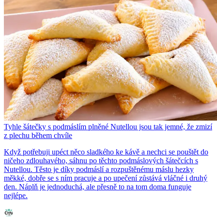
Tyhle šátečky s podmáslím plněné Nutellou jsou tak jemné, že zmizí
z plechu během chvíle
Když potřebuji upéct něco sladkého ke kávě a nechci se pouštět do
ničeho zdlouhavého, sáhnu po těchto podmáslových šátečcích s
Nutellou. Těsto je díky podmáslí a rozpuštěnému máslu hezky
měkké, dobře se s ním pracuje a po upečení zůstává vláčné i druhý
den. Náplň je jednoduchá, ale přesně to na tom doma funguje
nejlépe.