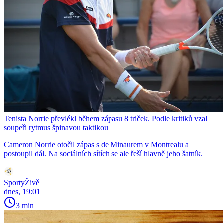
Tenista Norrie převlékl během zápasu 8 triček. Podle kritiků vzal
soupeři rytmus špinavou taktikou
Cameron Norrie otočil zápas s de Minaurem v Montrealu a
postoupil dál. Na sociálních sítích se ale řeší hlavně jeho šatník.
SportyŽivě
dnes, 19:01
3 min