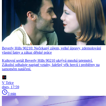
Beverly Hills 90210: Nečekaný zájem, velké úpravy, zdemolování
vlastní šatny a zákaz dětské práce
Kultovní seriál Beverly Hills 90210 ukrývá mnohá tajemství.
Zákulisí odhaluje napjaté vztahy, falešný věk herců i problémy na
samotném natáčení.
V Telce
dnes, 17:59
3 min