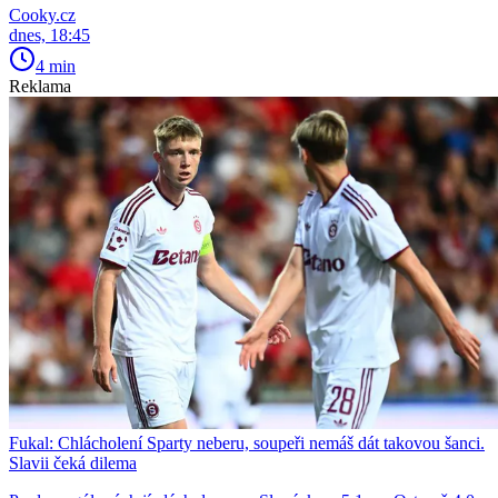
Cooky.cz
dnes, 18:45
4 min
Reklama
Fukal: Chlácholení Sparty neberu, soupeři nemáš dát takovou šanci.
Slavii čeká dilema