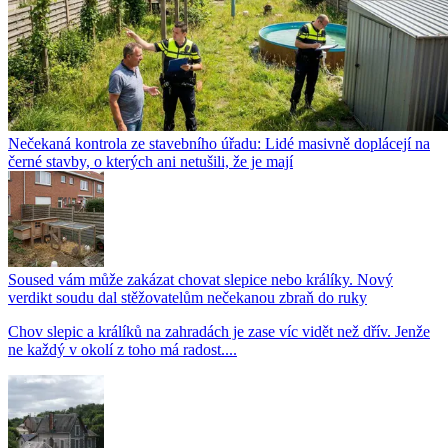
Nečekaná kontrola ze stavebního úřadu: Lidé masivně doplácejí na
černé stavby, o kterých ani netušili, že je mají
Soused vám může zakázat chovat slepice nebo králíky. Nový
verdikt soudu dal stěžovatelům nečekanou zbraň do ruky
Chov slepic a králíků na zahradách je zase víc vidět než dřív. Jenže
ne každý v okolí z toho má radost....