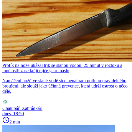
Profík na nože ukázal trik se slanou vodou: 25 minut v roztoku a
tupé ostří zase krájí rajče jako máslo
Namáčení nožů ve slané vodě sice nenahradí potřebu pravidelného
broušení, ale slouží jako účinná prevence, která udrží ostrost o něco
déle.
Chalupáři-Zahrádkáři
dnes, 18:50
2 min