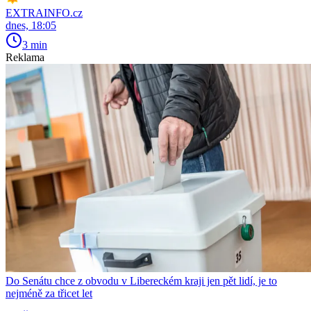
EXTRAINFO.cz
dnes, 18:05
3 min
Reklama
Do Senátu chce z obvodu v Libereckém kraji jen pět lidí, je to
nejméně za třicet let