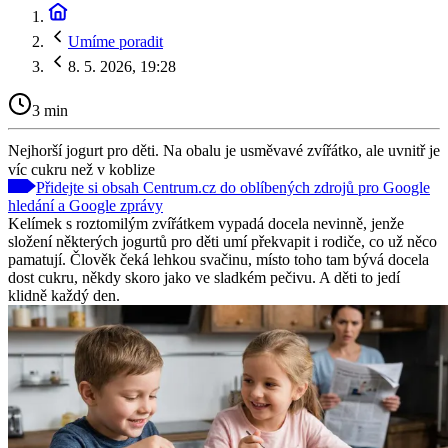
Umíme poradit
8. 5. 2026, 19:28
3 min
Nejhorší jogurt pro děti. Na obalu je usměvavé zvířátko, ale uvnitř je
víc cukru než v koblize
Přidejte si obsah Centrum.cz do oblíbených zdrojů pro Google
hledání a Google zprávy
Kelímek s roztomilým zvířátkem vypadá docela nevinně, jenže
složení některých jogurtů pro děti umí překvapit i rodiče, co už něco
pamatují. Člověk čeká lehkou svačinu, místo toho tam bývá docela
dost cukru, někdy skoro jako ve sladkém pečivu. A děti to jedí
klidně každý den.