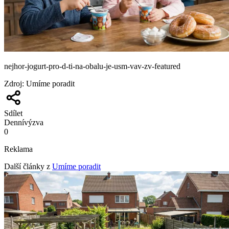
nejhor-jogurt-pro-d-ti-na-obalu-je-usm-vav-zv-featured
Zdroj
:
Umíme poradit
Sdílet
Denní
výzva
0
Reklama
Další články z
Umíme poradit