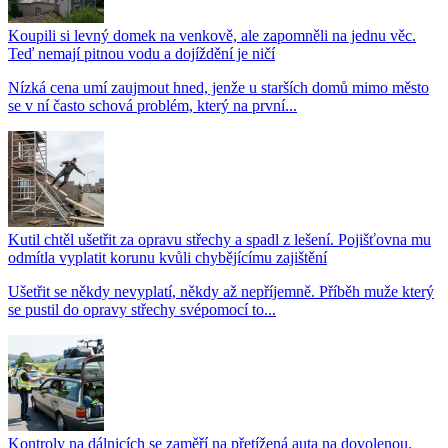
Koupili si levný domek na venkově, ale zapomněli na jednu věc.
Teď nemají pitnou vodu a dojíždění je ničí
Nízká cena umí zaujmout hned, jenže u starších domů mimo město
se v ní často schová problém, který na první...
Kutil chtěl ušetřit za opravu střechy a spadl z lešení. Pojišťovna mu
odmítla vyplatit korunu kvůli chybějícímu zajištění
Ušetřit se někdy nevyplatí, někdy až nepříjemně. Příběh muže který
se pustil do opravy střechy svépomocí to...
Kontroly na dálnicích se zaměří na přetížená auta na dovolenou.