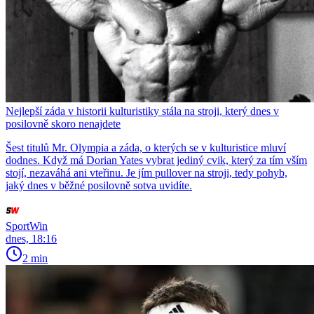
Nejlepší záda v historii kulturistiky stála na stroji, který dnes v
posilovně skoro nenajdete
Šest titulů Mr. Olympia a záda, o kterých se v kulturistice mluví
dodnes. Když má Dorian Yates vybrat jediný cvik, který za tím vším
stojí, nezaváhá ani vteřinu. Je jím pullover na stroji, tedy pohyb,
jaký dnes v běžné posilovně sotva uvidíte.
SportWin
dnes, 18:16
2 min