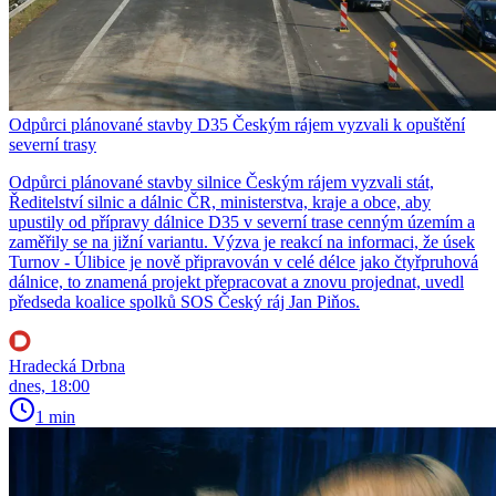
Odpůrci plánované stavby D35 Českým rájem vyzvali k opuštění
severní trasy
Odpůrci plánované stavby silnice Českým rájem vyzvali stát,
Ředitelství silnic a dálnic ČR, ministerstva, kraje a obce, aby
upustily od přípravy dálnice D35 v severní trase cenným územím a
zaměřily se na jižní variantu. Výzva je reakcí na informaci, že úsek
Turnov - Úlibice je nově připravován v celé délce jako čtyřpruhová
dálnice, to znamená projekt přepracovat a znovu projednat, uvedl
předseda koalice spolků SOS Český ráj Jan Piňos.
Hradecká Drbna
dnes, 18:00
1 min