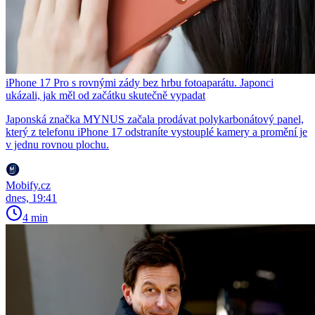
iPhone 17 Pro s rovnými zády bez hrbu fotoaparátu. Japonci
ukázali, jak měl od začátku skutečně vypadat
Japonská značka MYNUS začala prodávat polykarbonátový panel,
který z telefonu iPhone 17 odstraníte vystouplé kamery a promění je
v jednu rovnou plochu.
Mobify.cz
dnes, 19:41
4 min