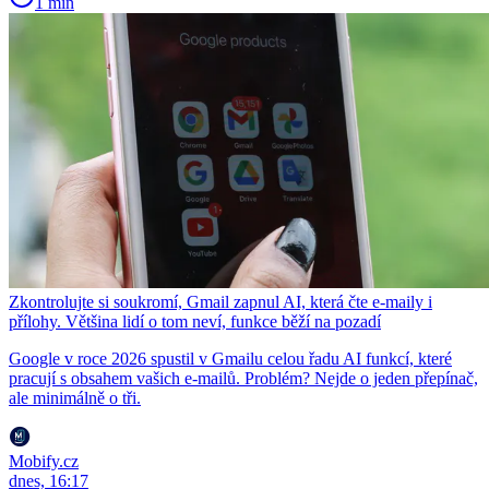
1 min
Zkontrolujte si soukromí, Gmail zapnul AI, která čte e-maily i
přílohy. Většina lidí o tom neví, funkce běží na pozadí
Google v roce 2026 spustil v Gmailu celou řadu AI funkcí, které
pracují s obsahem vašich e-mailů. Problém? Nejde o jeden přepínač,
ale minimálně o tři.
Mobify.cz
dnes, 16:17