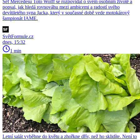
Šéf Mercedesu Toto Wolff se rozpovídal o svém osobním životě a
popsal, jak hledá rovnováhu mezi ambicemi a radostí svého
devítiletého syna Jacka, který v současné době vede motokárový
šampionát IAME.
SvětFormule.cz
dnes, 15:32
1 min
Letní salát vyběhne do květu a zhořkne dřív, než ho sklidíte. Není to