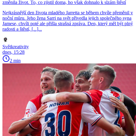
změnila život. To, co zjistil doma, ho však dohnalo k slzám štěstí
Nejkrásnější den života mladého Jarretta se během chvíle přeměnil v
noční můru. Jeho žena Sarri na svět přivedla jejich společného syna
Jamese, chvíli poté ale přišla strašná zpráva. Den, který měl být plný
radosti a štěstí, [...]...
Světkreativity
dnes, 15:28
2 min