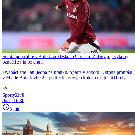
Sparta po prohře s Boleslaví klesla na 9. místo. Zelený její výkony
označil za impotentní
Dvanáct střel, ani jedna na branku. Sparta v sobotu 8. srpna prohrála
v Mladé Boleslavi 0:2 a po třech ligových kolech má jen tři body.
SportyŽivě
dnes, 16:30
3 min