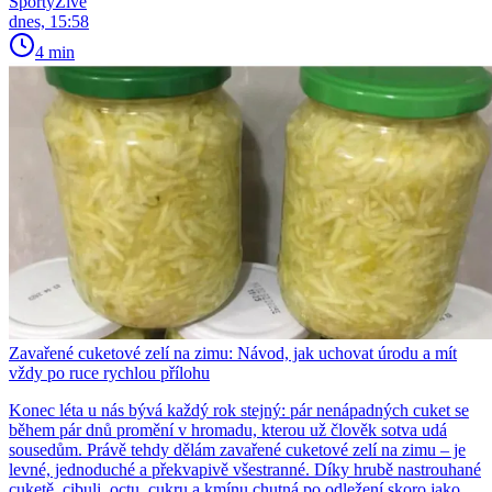
SportyŽivě
dnes, 15:58
4 min
Zavařené cuketové zelí na zimu: Návod, jak uchovat úrodu a mít
vždy po ruce rychlou přílohu
Konec léta u nás bývá každý rok stejný: pár nenápadných cuket se
během pár dnů promění v hromadu, kterou už člověk sotva udá
sousedům. Právě tehdy dělám zavařené cuketové zelí na zimu – je
levné, jednoduché a překvapivě všestranné. Díky hrubě nastrouhané
cuketě, cibuli, octu, cukru a kmínu chutná po odležení skoro jako