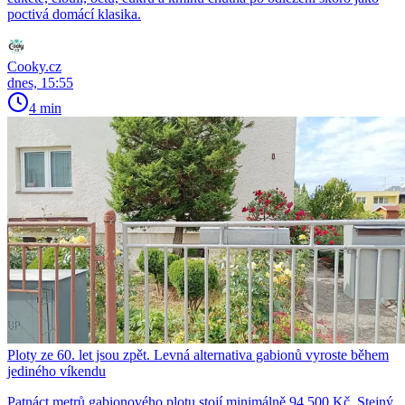
poctivá domácí klasika.
Cooky.cz
dnes, 15:55
4 min
Ploty ze 60. let jsou zpět. Levná alternativa gabionů vyroste během
jediného víkendu
Patnáct metrů gabionového plotu stojí minimálně 94 500 Kč. Stejný