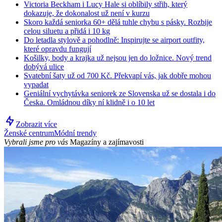
Victoria Beckham i Lucy Hale si oblíbily střih, který
dokazuje, že dokonalost už není v kurzu
Skoro každá seniorka 60+ dělá tuhle chybu s pásky. Rozbije
celou siluetu a přidá i 10 kg
Do letadla stylově a pohodlně: Inspirujte se airport outfity,
které opravdu fungují
Košilky, body a krajka už nejsou jen do ložnice. Nový trend
dobývá ulice
Svatební šaty už od 700 Kč. Překvapí vás, jak dobře mohou
vypadat
Geniální vychytávka seniorek ze Slovenska už se dostala i do
Česka. Omládnou díky ní klidně i o 10 let
Zobrazit více
Ženské centrum
Módní trendy
Vybrali jsme pro vás
Magazíny a zajímavosti