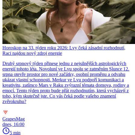
Horoskop na 33. týden roku 2026: Lvy čeká zásadní rozhodnutí,
Raci najdou nový zdroj energie
Druhý srpnový týden přinese jednu z nejsilnějších astrologických
energií tohoto léta. Novoluní ve Lvu spolu se zatměním Slunce 12.
srpna otevře prostor pro nové začátky, osobní proměnu a odvahu
ukázat vlastní schopnosti. Merkur ve Lvu podpoří komunikaci a
kreativitu, zatímco Mars v Raku zvýrazní témata domova, rodiny a
emocí. Tento týden proto bude přát rozhodnutím, která vycházejí z
toho, kým skutečně jste. Co vás čeká podle vašeho znamení
zvěrokruhu?
GrapesMag
dnes, 16:00
5 min