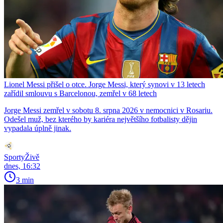
Lionel Messi přišel o otce. Jorge Messi, který synovi v 13 letech
zařídil smlouvu s Barcelonou, zemřel v 68 letech
Jorge Messi zemřel v sobotu 8. srpna 2026 v nemocnici v Rosariu.
Odešel muž, bez kterého by kariéra největšího fotbalisty dějin
vypadala úplně jinak.
SportyŽivě
dnes, 16:32
3 min