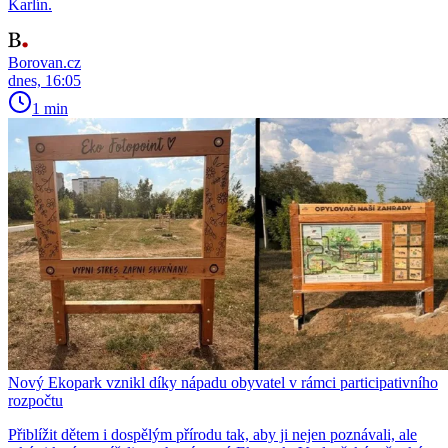
Karlín.
Borovan.cz
dnes, 16:05
1 min
Nový Ekopark vznikl díky nápadu obyvatel v rámci participativního
rozpočtu
Přiblížit dětem i dospělým přírodu tak, aby ji nejen poznávali, ale