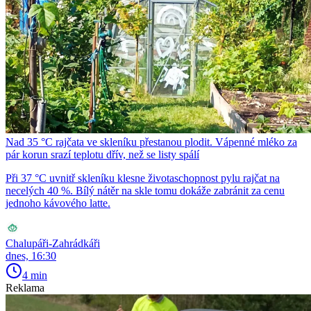
Nad 35 °C rajčata ve skleníku přestanou plodit. Vápenné mléko za
pár korun srazí teplotu dřív, než se listy spálí
Při 37 °C uvnitř skleníku klesne životaschopnost pylu rajčat na
necelých 40 %. Bílý nátěr na skle tomu dokáže zabránit za cenu
jednoho kávového latte.
Chalupáři-Zahrádkáři
dnes, 16:30
4 min
Reklama