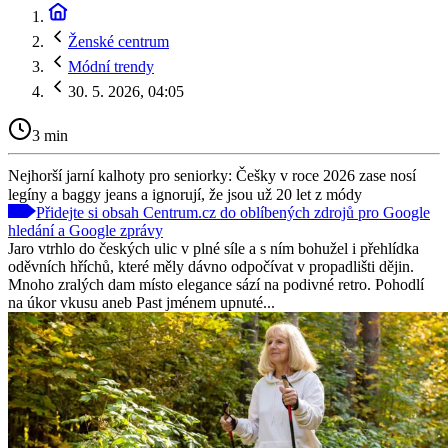
Ženské centrum
Módní trendy
30. 5. 2026, 04:05
3 min
Nejhorší jarní kalhoty pro seniorky: Češky v roce 2026 zase nosí
legíny a baggy jeans a ignorují, že jsou už 20 let z módy
Přidejte si obsah Centrum.cz do oblíbených zdrojů pro Google
hledání a Google zprávy
Jaro vtrhlo do českých ulic v plné síle a s ním bohužel i přehlídka
oděvních hříchů, které měly dávno odpočívat v propadlišti dějin.
Mnoho zralých dam místo elegance sází na podivné retro. Pohodlí
na úkor vkusu aneb Past jménem upnuté...