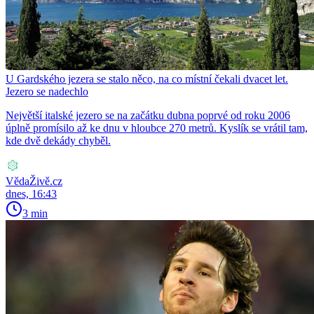
U Gardského jezera se stalo něco, na co místní čekali dvacet let.
Jezero se nadechlo
Největší italské jezero se na začátku dubna poprvé od roku 2006
úplně promísilo až ke dnu v hloubce 270 metrů. Kyslík se vrátil tam,
kde dvě dekády chyběl.
VědaŽivě.cz
dnes, 16:43
3 min