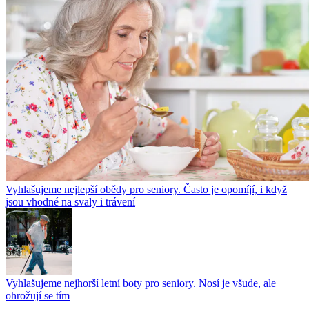
Vyhlašujeme nejlepší obědy pro seniory. Často je opomíjí, i když
jsou vhodné na svaly i trávení
Vyhlašujeme nejhorší letní boty pro seniory. Nosí je všude, ale
ohrožují se tím