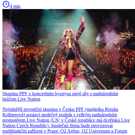
4 min
Skupina PPF v koncertním byznysu spojí síly s nadnárodním
hráčem Live Nation
Nejsilnější investiční skupina v Česku PPF (majitelka Renáta
Kellnerová) postaví společný podnik s velkým nadnárodním
promotérem Live Nation (LN; v České republice má dceřinku Live
Nation Czech Republic). Společná firma bude provozovat
multifunkční zařízení v Praze: O2 Arénu, O2 Universum a Forum