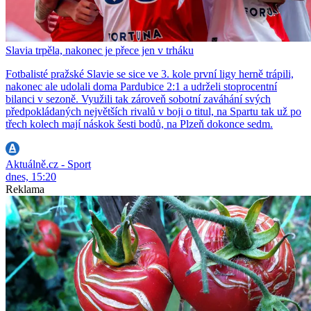
Slavia trpěla, nakonec je přece jen v trháku
Fotbalisté pražské Slavie se sice ve 3. kole první ligy herně trápili,
nakonec ale udolali doma Pardubice 2:1 a udrželi stoprocentní
bilanci v sezoně. Využili tak zároveň sobotní zaváhání svých
předpokládaných největších rivalů v boji o titul, na Spartu tak už po
třech kolech mají náskok šesti bodů, na Plzeň dokonce sedm.
Aktuálně.cz - Sport
dnes, 15:20
Reklama