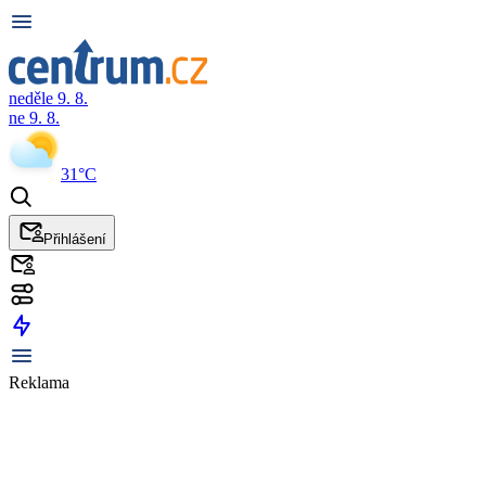
neděle 9. 8.
ne 9. 8.
31°C
Přihlášení
Reklama