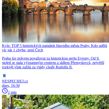
Kvíz: TOP 5 historických památek hlavního města Prahy. Kdo udělá
víc jak 1 chybu, není Čech
Prahu lze právem považovat za historickou perlu Evropy. Od 9.
století se stala významným centrem a sídlem Přemyslovců, největší
rozkvět však zažila za vlády císaře Rudolfa II.
NESPECHEJ.cz
dnes, 16:30
2 min