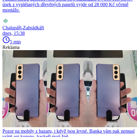
úsek z vyplétaných dřevěných panelů vyjde od 28 000 Kč včetně
montáže.
Chalupáři-Zahrádkáři
dnes, 15:38
5 min
Reklama
Pozor na mobily z bazaru, i když jsou levné. Banka vám pak nemusí
vrátit ani korunu, hackeři mají žně