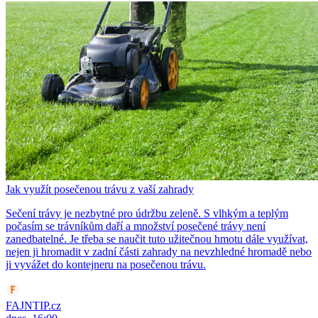
Jak využít posečenou trávu z vaší zahrady
Sečení trávy je nezbytné pro údržbu zeleně. S vlhkým a teplým
počasím se trávníkům daří a množství posečené trávy není
zanedbatelné. Je třeba se naučit tuto užitečnou hmotu dále využívat,
nejen ji hromadit v zadní části zahrady na nevzhledné hromadě nebo
ji vyvážet do kontejneru na posečenou trávu.
FAJNTIP.cz