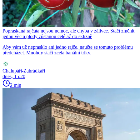
Popraskaná rajčata nejsou nemoc, ale chyba v zálivce. Stačí změnit
jednu věc a plody zůstanou celé až do sklizně
Aby vám už neprasklo ani jedno rajče, naučte se tomuto problému
předcházet. Mnohdy stačí zcela banální triky.
Chalupáři-Zahrádkáři
dnes, 15:20
2 min