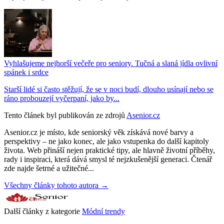
Vyhlašujeme nejhorší večeře pro seniory. Tučná a slaná jídla ovlivní
spánek i srdce
Starší lidé si často stěžují, že se v noci budí, dlouho usínají nebo se
ráno probouzejí vyčerpaní, jako by...
Tento článek byl publikován ze zdrojů
Asenior.cz
Asenior.cz je místo, kde seniorský věk získává nové barvy a
perspektivy – ne jako konec, ale jako vstupenka do další kapitoly
života. Web přináší nejen praktické tipy, ale hlavně životní příběhy,
rady i inspiraci, která dává smysl té nejzkušenější generaci. Čtenář
zde najde šetrné a užitečné...
Všechny články tohoto autora →
Další články z kategorie
Módní trendy