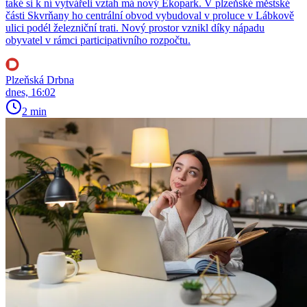
také si k ní vytvářeli vztah má nový Ekopark. V plzeňské městské
části Skvrňany ho centrální obvod vybudoval v proluce v Lábkově
ulici podél železniční trati. Nový prostor vznikl díky nápadu
obyvatel v rámci participativního rozpočtu.
Plzeňská Drbna
dnes, 16:02
2 min