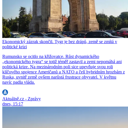
Ekonomický zázrak skončil. Tygr je bez drápů, země se zmítá v
politické krizi
Rumunsko se ocitlo na křižovatce. Růst dynamického
„ekonomického tygra“ se totiž téměř zastavil a zemi nepomáhá ani
politická krize. Na mezinárodním poli sice upevňuje svou roli
klíčového spojence Američanů a NATO a čelí hybridním hrozbám z
Ruska, uvnitř země ovšem narůstá frustrace obyvatel. V květnu
navíc padla vláda.
Aktuálně.cz - Zprávy
dnes, 15:17