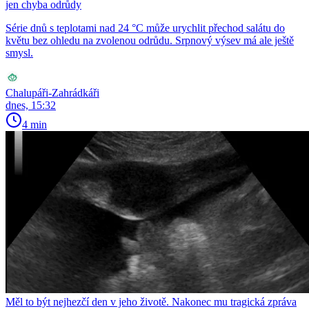
jen chyba odrůdy
Série dnů s teplotami nad 24 °C může urychlit přechod salátu do
květu bez ohledu na zvolenou odrůdu. Srpnový výsev má ale ještě
smysl.
Chalupáři-Zahrádkáři
dnes, 15:32
4 min
Měl to být nejhezčí den v jeho životě. Nakonec mu tragická zpráva