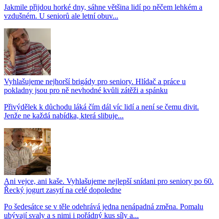
Jakmile přijdou horké dny, sáhne většina lidí po něčem lehkém a
vzdušném. U seniorů ale letní obuv...
Vyhlašujeme nejhorší brigády pro seniory. Hlídač a práce u
pokladny jsou pro ně nevhodné kvůli zátěži a spánku
Přivýdělek k důchodu láká čím dál víc lidí a není se čemu divit.
Jenže ne každá nabídka, která slibuje...
Ani vejce, ani kaše. Vyhlašujeme nejlepší snídani pro seniory po 60.
Řecký jogurt zasytí na celé dopoledne
Po šedesátce se v těle odehrává jedna nenápadná změna. Pomalu
ubývají svaly a s nimi i pořádný kus síly a...