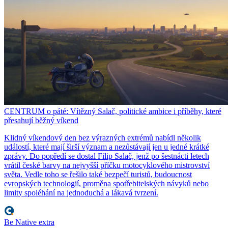
CENTRUM o páté: Vítězný Salač, politické ambice i příběhy, které
přesahují běžný víkend
Klidný víkendový den bez výrazných extrémů nabídl několik
událostí, které mají širší význam a nezůstávají jen u jedné krátké
zprávy. Do popředí se dostal Filip Salač, jenž po šestnácti letech
vrátil české barvy na nejvyšší příčku motocyklového mistrovství
světa. Vedle toho se řešilo také bezpečí turistů, budoucnost
evropských technologií, proměna spotřebitelských návyků nebo
limity spoléhání na jednoduchá a lákavá tvrzení.
Be Native extra