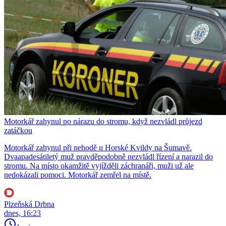
Motorkář zahynul po nárazu do stromu, když nezvládl průjezd
zatáčkou
Motorkář zahynul při nehodě u Horské Kvildy na Šumavě.
Dvaapadesátiletý muž pravděpodobně nezvládl řízení a narazil do
stromu. Na místo okamžitě vyjížděli záchranáři, muži už ale
nedokázali pomoci. Motorkář zemřel na místě.
Plzeňská Drbna
dnes, 16:23