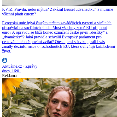
KVÍZ: Pravda, nebo mýtus? Zakázal Brusel „dvanáctku“ a musíme
všichni platit eurem?
Evropská unie bývá častým terčem zavádějících tvrzení a virálních
příspěvků na sociálních sítích. Musí všechny země EU přijmout
euro? A opravdu se blíží konec označení české pivní „desítky“ a
„dvanáctky“? Jaká pravidla schválil Evropský parlament pro
cestování nebo čipování zvířat? Otestujte si v kvízu, jestli i vás
zmátly dezinformace o rozhodnutích EU, která ovlivňují každodenní
život.
Aktuálně.cz - Zprávy
dnes, 16:01
Reklama