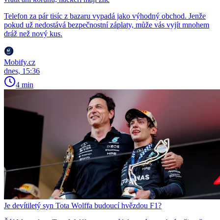
Telefon za pár tisíc z bazaru vypadá jako výhodný obchod. Jenže
pokud už nedostává bezpečnostní záplaty, může vás vyjít mnohem
dráž než nový kus.
Mobify.cz
dnes, 15:36
4 min
Je devítiletý syn Tota Wolffa budoucí hvězdou F1?