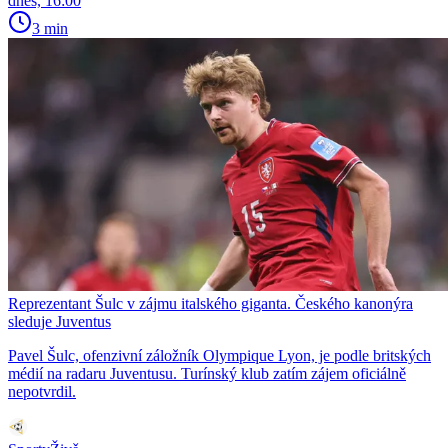
dnes, 16:00
3 min
Reprezentant Šulc v zájmu italského giganta. Českého kanonýra
sleduje Juventus
Pavel Šulc, ofenzivní záložník Olympique Lyon, je podle britských
médií na radaru Juventusu. Turínský klub zatím zájem oficiálně
nepotvrdil.