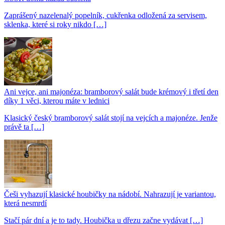
Zaprášený nazelenalý popelník, cukřenka odložená za servisem,
sklenka, které si roky nikdo […]
Ani vejce, ani majonéza: bramborový salát bude krémový i třetí den
díky 1 věci, kterou máte v lednici
Klasický český bramborový salát stojí na vejcích a majonéze. Jenže
právě ta […]
Češi vyhazují klasické houbičky na nádobí. Nahrazují je variantou,
která nesmrdí
Stačí pár dní a je to tady. Houbička u dřezu začne vydávat […]