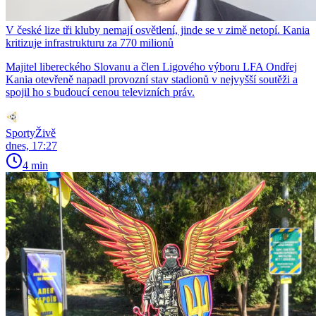
V české lize tři kluby nemají osvětlení, jinde se v zimě netopí. Kania
kritizuje infrastrukturu za 770 milionů
Majitel libereckého Slovanu a člen Ligového výboru LFA Ondřej
Kania otevřeně napadl provozní stav stadionů v nejvyšší soutěži a
spojil ho s budoucí cenou televizních práv.
SportyŽivě
dnes, 17:27
4 min