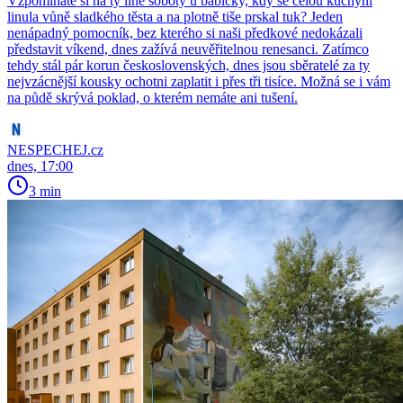
Vzpomínáte si na ty líné soboty u babičky, kdy se celou kuchyní
linula vůně sladkého těsta a na plotně tiše prskal tuk? Jeden
nenápadný pomocník, bez kterého si naši předkové nedokázali
představit víkend, dnes zažívá neuvěřitelnou renesanci. Zatímco
tehdy stál pár korun československých, dnes jsou sběratelé za ty
nejvzácnější kousky ochotni zaplatit i přes tři tisíce. Možná se i vám
na půdě skrývá poklad, o kterém nemáte ani tušení.
NESPECHEJ.cz
dnes, 17:00
3 min