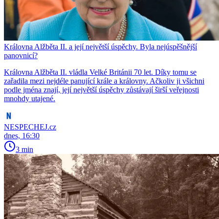
Královna Alžběta II. a její největší úspěchy. Byla nejúspěšnější
panovnicí?
Královna Alžběta II. vládla Velké Británii 70 let. Díky tomu se
zařadila mezi nejdéle panující krále a královny. Ačkoliv ji všichni
podle jména znají, její největší úspěchy zůstávají širší veřejnosti
mnohdy utajené.
NESPECHEJ.cz
dnes, 16:30
3 min