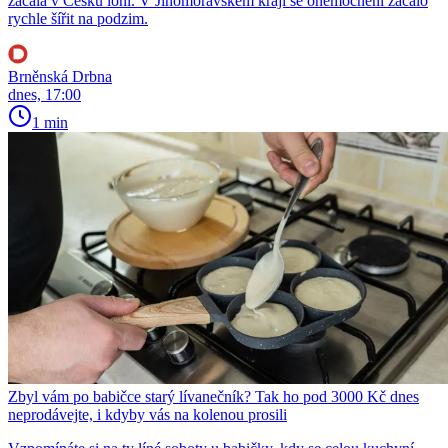
začala v Česku loni. V Jihomoravském kraji se onemocnění začalo
rychle šířit na podzim.
Brněnská Drbna
dnes, 17:00
1 min
Zbyl vám po babičce starý lívanečník? Tak ho pod 3000 Kč dnes
neprodávejte, i kdyby vás na kolenou prosili