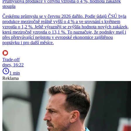
Průmyslová produkce v červnu vzrostla o 4 %, hodnota zakázek
stoupla
Českému průmyslu se v červnu 2026 dařilo. Podle údajů ČSÚ byla
produkce meziročně reálně vyšší o 4 % a ve srovnání s květnem
vzrostla o 1,2 %. Ještě výrazněji se zvýšila hodnota nových zakázek,
která meziročně vzrostla o 13,1 %. To naznačuje, že podniky mají i
přes přetrvávající nejistotu v evropské ekonomice zajištěnou
poptávku i pro další měsíce.
Trade-off
dnes, 16:22
1 min
Reklama