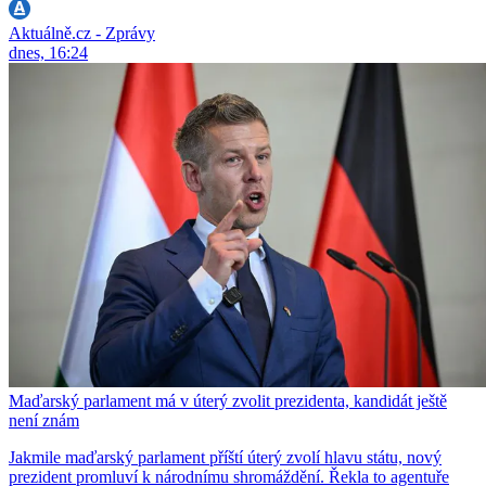
Aktuálně.cz - Zprávy
dnes, 16:24
Maďarský parlament má v úterý zvolit prezidenta, kandidát ještě
není znám
Jakmile maďarský parlament příští úterý zvolí hlavu státu, nový
prezident promluví k národnímu shromáždění. Řekla to agentuře