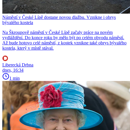
Náměstí v České Lípě dostane novou dlažbu. Vznikne i obrys
bývalého kostela
Na Škroupově náměstí v České Lípě začaly práce na novém
vydláždění. Do konce roku by mělo být po celém obvodu náměstí.
Až bude hotovo celé náměstí, z kostek vznikne také obrys bývalého
kostela, který v místě stával.
Liberecká Drbna
dnes, 16:34
1 min