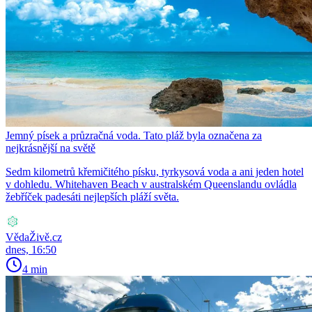
Jemný písek a průzračná voda. Tato pláž byla označena za
nejkrásnější na světě
Sedm kilometrů křemičitého písku, tyrkysová voda a ani jeden hotel
v dohledu. Whitehaven Beach v australském Queenslandu ovládla
žebříček padesáti nejlepších pláží světa.
VědaŽivě.cz
dnes, 16:50
4 min