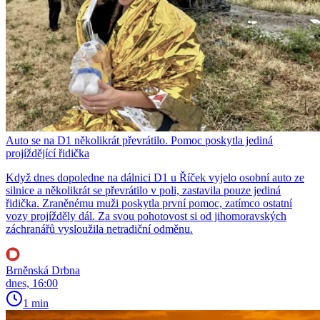
Auto se na D1 několikrát převrátilo. Pomoc poskytla jediná
projíždějící řidička
Když dnes dopoledne na dálnici D1 u Říček vyjelo osobní auto ze
silnice a několikrát se převrátilo v poli, zastavila pouze jediná
řidička. Zraněnému muži poskytla první pomoc, zatímco ostatní
vozy projížděly dál. Za svou pohotovost si od jihomoravských
záchranářů vysloužila netradiční odměnu.
Brněnská Drbna
dnes, 16:00
1 min