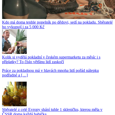
Kdo má doma tenhle popelník po dědovi, sedí na pokladu. Sběratelé
ho vykupují i za 5 000 Kč
Kolik si vydělá pokladní v českém supermarketu za měsíc i s
příplatky? To číslo většinu lidí zaskočí
Práce za pokladnou má v hlavách mnoha lidí pořád nálepku
podřadné a […]
Sběratelé z celé Evropy shání tuhle 1 skleničku, kterou měla v
ČSSR doma každá babička