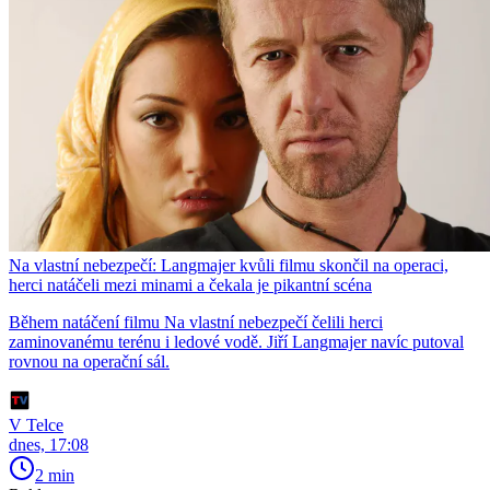
Na vlastní nebezpečí: Langmajer kvůli filmu skončil na operaci,
herci natáčeli mezi minami a čekala je pikantní scéna
Během natáčení filmu Na vlastní nebezpečí čelili herci
zaminovanému terénu i ledové vodě. Jiří Langmajer navíc putoval
rovnou na operační sál.
V Telce
dnes, 17:08
2 min