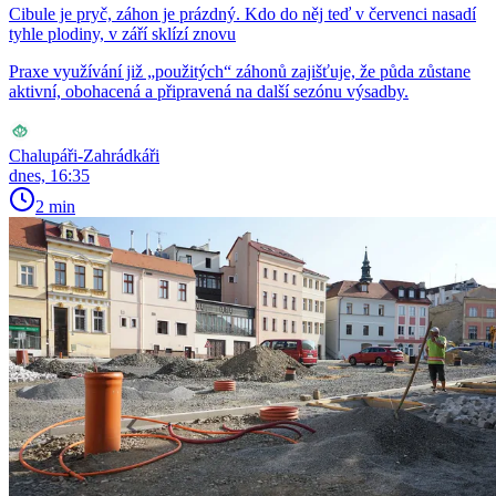
Cibule je pryč, záhon je prázdný. Kdo do něj teď v červenci nasadí
tyhle plodiny, v září sklízí znovu
Praxe využívání již „použitých“ záhonů zajišťuje, že půda zůstane
aktivní, obohacená a připravená na další sezónu výsadby.
Chalupáři-Zahrádkáři
dnes, 16:35
2 min