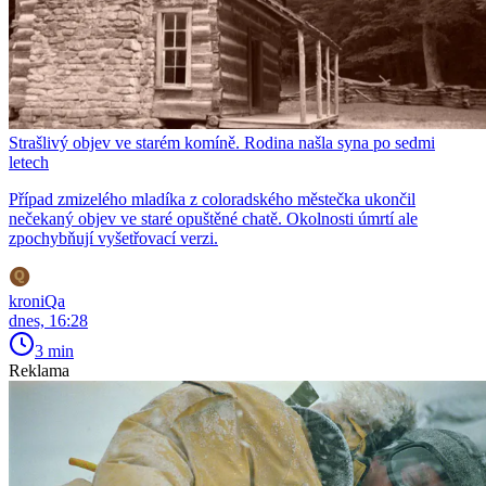
Strašlivý objev ve starém komíně. Rodina našla syna po sedmi
letech
Případ zmizelého mladíka z coloradského městečka ukončil
nečekaný objev ve staré opuštěné chatě. Okolnosti úmrtí ale
zpochybňují vyšetřovací verzi.
kroniQa
dnes, 16:28
3 min
Reklama