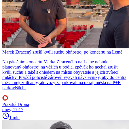
Marek Ztracený zrušil kvůli suchu ohňostroj po koncertu na Letné
Na pátečním koncertu Marka Ztraceného na Letné nebude
plánovaný ohňostroj na věžích u pódia, zpěvák ho nechal zrušit
kvůli suchu a také s ohledem na místní obyvatele a jejich zvířecí
miláčky. Pražští policisté zároveň vyzvali návštěvníky, aby do centra
města nejezdili auty, ale vozy zaparkovali na okraji města na P+R
parkovištích.
Pražská Drbna
dnes, 17:17
1 min