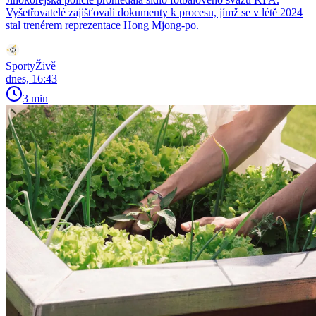
Vyšetřovatelé zajišťovali dokumenty k procesu, jímž se v létě 2024
stal trenérem reprezentace Hong Mjong-po.
SportyŽivě
dnes, 16:43
3 min