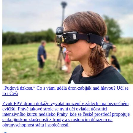
„Pudová úzkost.“ Co s vámi udělá dron-zabiják nad hlavou? Učí se
to i Češi
Zvuk FPV dronu dokáže vyvolat mrazení v zádech i na bezpečném
cvičišti. Právě takové stroje se nyní učí ovládat účastníci
intenzivního kurzu nedaleko Prahy, kde se české prostředí propojuje
s ukrajinskou zkušeností z fronty a s rostoucím důrazem na
obranyschopnost státu i společnosti.