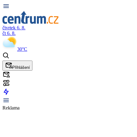
čtvrtek 6. 8.
čt 6. 8.
30°C
Přihlášení
Reklama