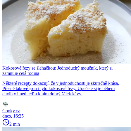
Kokosové řezy se šlehačkou: Jednoduchý moučník, který si
zamiluje celá rodina
Některé recepty dokazují, že v jednoduchosti je skutečně krása.
Přesně takové jsou i tyto kokosové řezy. Upečete si je během
chvilky hned teď a k nim dobrý šálek kávy.
Cooky.cz
dnes, 16:25
2 min