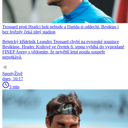
Trossard proti Hradci hrát nebude a Darida si oddechl. Beşiktaş i
bez hvězdy čeká plný stadion
Belgický křídelník Leandro Trossard chybí na evropské soupisce
Beşiktaşe. Hradec Králové ve čtvrtek 6. srpna vybíhá do vyprodané
FINEP Areny s vědomím, že největší letní posilu soupeře
nepotkává.
SportyŽivě
dnes, 16:17
3 min