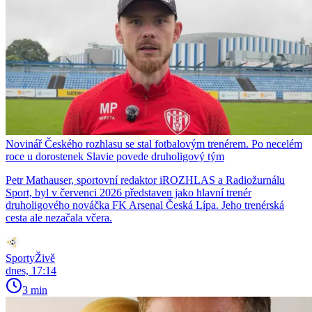
Novinář Českého rozhlasu se stal fotbalovým trenérem. Po necelém
roce u dorostenek Slavie povede druholigový tým
Petr Mathauser, sportovní redaktor iROZHLAS a Radiožurnálu
Sport, byl v červenci 2026 představen jako hlavní trenér
druholigového nováčka FK Arsenal Česká Lípa. Jeho trenérská
cesta ale nezačala včera.
SportyŽivě
dnes, 17:14
3 min