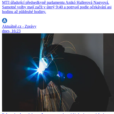
MTI úřadující předsedkyně parlamentu Anikó Hallerová Nagyová.
Samotné volby mají začít v úterý 9:40 a potrvají podle očekávání asi
hodinu až půldruhé hodiny.
Aktuálně.cz - Zprávy
dnes, 16:23