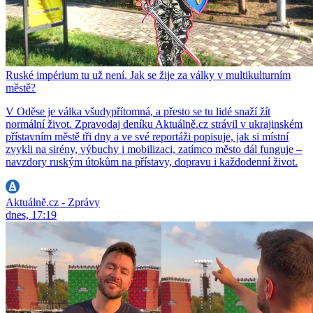
Ruské impérium tu už není. Jak se žije za války v multikulturním
městě?
V Oděse je válka všudypřítomná, a přesto se tu lidé snaží žít
normální život. Zpravodaj deníku Aktuálně.cz strávil v ukrajinském
přístavním městě tři dny a ve své reportáži popisuje, jak si místní
zvykli na sirény, výbuchy i mobilizaci, zatímco město dál funguje –
navzdory ruským útokům na přístavy, dopravu i každodenní život.
Aktuálně.cz - Zprávy
dnes, 17:19