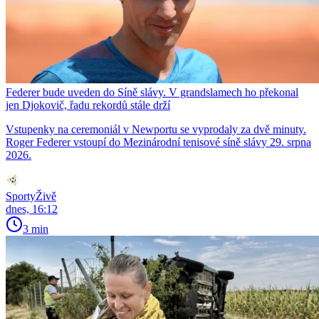
Federer bude uveden do Síně slávy. V grandslamech ho překonal
jen Djokovič, řadu rekordů stále drží
Vstupenky na ceremoniál v Newportu se vyprodaly za dvě minuty.
Roger Federer vstoupí do Mezinárodní tenisové síně slávy 29. srpna
2026.
SportyŽivě
dnes, 16:12
3 min