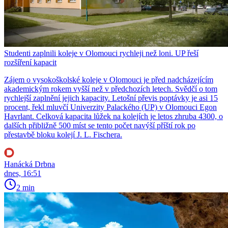
Studenti zaplnili koleje v Olomouci rychleji než loni. UP řeší
rozšíření kapacit
Zájem o vysokoškolské koleje v Olomouci je před nadcházejícím
akademickým rokem vyšší než v předchozích letech. Svědčí o tom
rychlejší zaplnění jejich kapacity. Letošní převis poptávky je asi 15
procent, řekl mluvčí Univerzity Palackého (UP) v Olomouci Egon
Havrlant. Celková kapacita lůžek na kolejích je letos zhruba 4300, o
dalších přibližně 500 míst se tento počet navýší příští rok po
přestavbě bloku kolejí J. L. Fischera.
Hanácká Drbna
dnes, 16:51
2 min