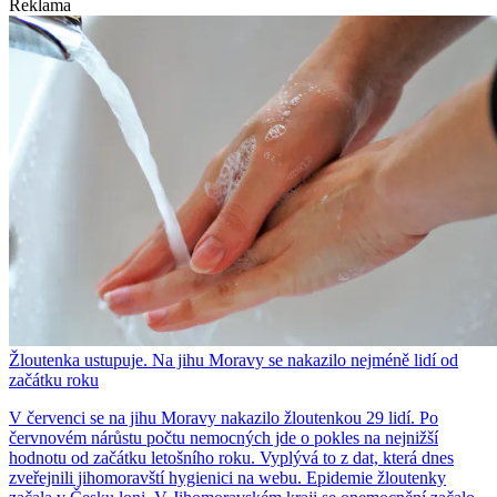
Reklama
Žloutenka ustupuje. Na jihu Moravy se nakazilo nejméně lidí od
začátku roku
V červenci se na jihu Moravy nakazilo žloutenkou 29 lidí. Po
červnovém nárůstu počtu nemocných jde o pokles na nejnižší
hodnotu od začátku letošního roku. Vyplývá to z dat, která dnes
zveřejnili jihomoravští hygienici na webu. Epidemie žloutenky