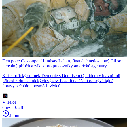
Den poté: Odstoupení Lindsay Lohan, finančně nedostupný Gibson,
nereálný příběh a zákaz pro pracovníky americké agentury
Katastrofický snímek Den poté s Dennisem Quaidem v hlavní roli
přinesl řadu technických výzev. Pozadí natáčení odkrývá tajné
úpravy scénáře i posměch vědců.
V Telce
dnes, 16:28
3 min