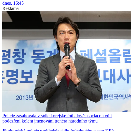
dnes, 16:45
Reklama
Policie zasahovala v sídle korejské fotbalové asociace kvůli
podezření kolem jmenování trenéra národního týmu
Jihokorejská policie prohledala sídlo fotbalového svazu KFA.