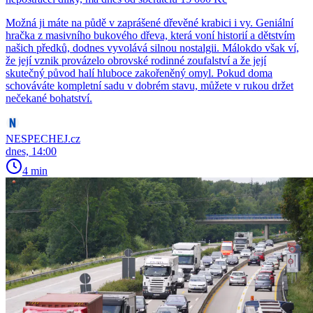
Možná ji máte na půdě v zaprášené dřevěné krabici i vy. Geniální
hračka z masivního bukového dřeva, která voní historií a dětstvím
našich předků, dodnes vyvolává silnou nostalgii. Málokdo však ví,
že její vznik provázelo obrovské rodinné zoufalství a že její
skutečný původ halí hluboce zakořeněný omyl. Pokud doma
schováváte kompletní sadu v dobrém stavu, můžete v rukou držet
nečekané bohatství.
NESPECHEJ.cz
dnes, 14:00
4 min