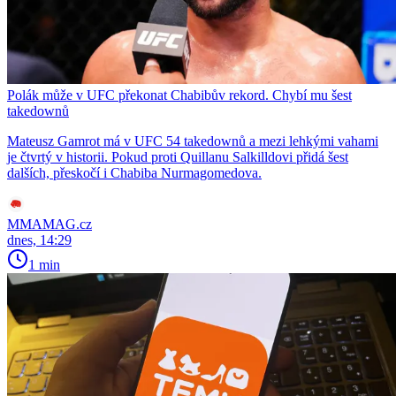
Polák může v UFC překonat Chabibův rekord. Chybí mu šest
takedownů
Mateusz Gamrot má v UFC 54 takedownů a mezi lehkými vahami
je čtvrtý v historii. Pokud proti Quillanu Salkilldovi přidá šest
dalších, přeskočí i Chabiba Nurmagomedova.
MMAMAG.cz
dnes, 14:29
1 min