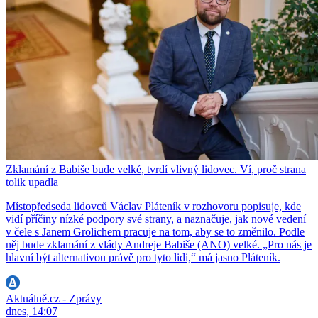
Zklamání z Babiše bude velké, tvrdí vlivný lidovec. Ví, proč strana
tolik upadla
Místopředseda lidovců Václav Pláteník v rozhovoru popisuje, kde
vidí příčiny nízké podpory své strany, a naznačuje, jak nové vedení
v čele s Janem Grolichem pracuje na tom, aby se to změnilo. Podle
něj bude zklamání z vlády Andreje Babiše (ANO) velké. „Pro nás je
hlavní být alternativou právě pro tyto lidi,“ má jasno Pláteník.
Aktuálně.cz - Zprávy
dnes, 14:07