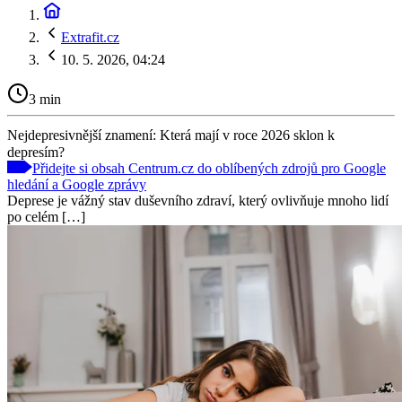
Extrafit.cz
10. 5. 2026, 04:24
3 min
Nejdepresivnější znamení: Která mají v roce 2026 sklon k
depresím?
Přidejte si obsah Centrum.cz do oblíbených zdrojů pro Google
hledání a Google zprávy
Deprese je vážný stav duševního zdraví, který ovlivňuje mnoho lidí
po celém […]