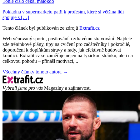
Tohle číslo čekal málokdo
Pokladna v supermarketu patří k profesím, které si většina lidí
spojuje s […]
Tento článek byl publikován ze zdrojů
Extrafit.cz
Web věnovaný sportu, posilování a zdravému stravování. Najdete
zde tréninkové plány, tipy na cvičení pro začátečníky i pokročilé,
doporučení k doplňkům stravy a rady, jak efektivně budovat
kondici. Extrafit.cz se zaměřuje nejen na fyzickou stránku, ale i na
celkovou pohodu – přináší motivaci,...
Všechny články tohoto autora →
Vybrali jsme pro vás
Magazíny a zajímavosti