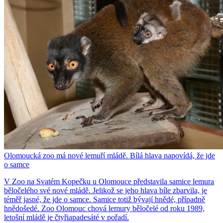
Olomoucká zoo má nové lemuří mládě. Bílá hlava napovídá, že jde
o samce
V Zoo na Svatém Kopečku u Olomouce představila samice lemura
běločelého své nové mládě. Jelikož se jeho hlava bíle zbarvila, je
téměř jasné, že jde o samce. Samice totiž bývají hnědé, případně
hnědošedé. Zoo Olomouc chová lemury běločelé od roku 1989,
letošní mládě je čtyřiapadesáté v pořadí.