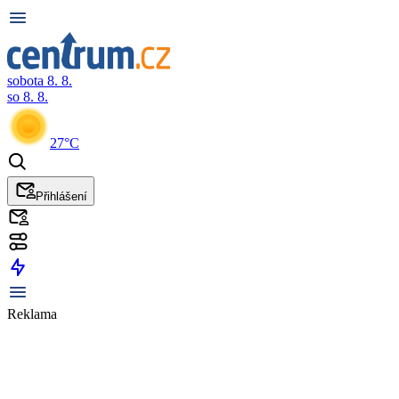
sobota 8. 8.
so 8. 8.
27°C
Přihlášení
Reklama