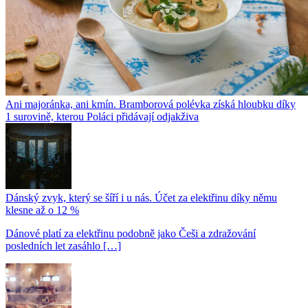
Ani majoránka, ani kmín. Bramborová polévka získá hloubku díky
1 surovině, kterou Poláci přidávají odjakživa
Dánský zvyk, který se šíří i u nás. Účet za elektřinu díky němu
klesne až o 12 %
Dánové platí za elektřinu podobně jako Češi a zdražování
posledních let zasáhlo […]