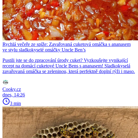
Rychlá večeře ze spíže: Zavařovaná cuketová omáčka s ananasem
ve stylu sladkokyselé omáčky Uncle Ben’s
Pustili jste se do zpracování úrody cuket? Vyzkoušejte vynikající
recept na domácí cuketové Uncle Bens s ananasem! Sladkokyselá
zavařovaná omáčka se zeleninou, která perfektně doplní rýži i maso.
Cooky.cz
dnes, 14:26
3 min