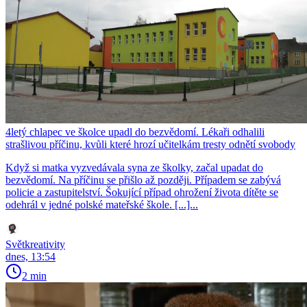
4letý chlapec ve školce upadl do bezvědomí. Lékaři odhalili
strašlivou příčinu, kvůli které hrozí učitelkám tresty odnětí svobody
Když si matka vyzvedávala syna ze školky, začal upadat do
bezvědomí. Na příčinu se přišlo až později. Případem se zabývá
policie a zastupitelství. Šokující případ ohrožení života dítěte se
odehrál v jedné polské mateřské škole. [...]...
Světkreativity
dnes, 13:54
2 min