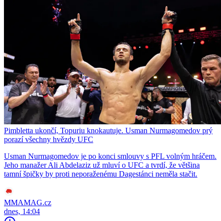
Pimbletta ukončí, Topuriu knokautuje. Usman Nurmagomedov prý
porazí všechny hvězdy UFC
Usman Nurmagomedov je po konci smlouvy s PFL volným hráčem.
Jeho manažer Ali Abdelaziz už mluví o UFC a tvrdí, že většina
tamní špičky by proti neporaženému Dagestánci neměla stačit.
MMAMAG.cz
dnes, 14:04