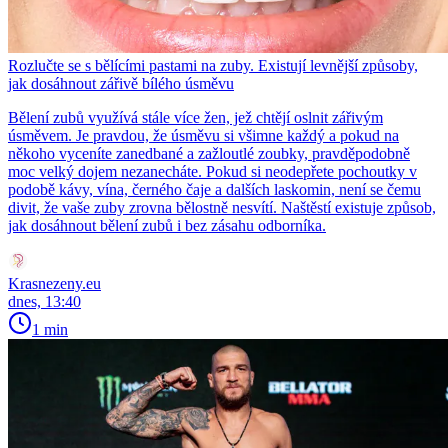
Rozlučte se s bělícími pastami na zuby. Existují levnější způsoby,
jak dosáhnout zářivě bílého úsměvu
Bělení zubů využívá stále více žen, jež chtějí oslnit zářivým
úsměvem. Je pravdou, že úsměvu si všimne každý a pokud na
někoho vyceníte zanedbané a zažloutlé zoubky, pravděpodobně
moc velký dojem nezanecháte. Pokud si neodepřete pochoutky v
podobě kávy, vína, černého čaje a dalších laskomin, není se čemu
divit, že vaše zuby zrovna bělostně nesvítí. Naštěstí existuje způsob,
jak dosáhnout bělení zubů i bez zásahu odborníka.
Krasnezeny.eu
dnes, 13:40
1 min