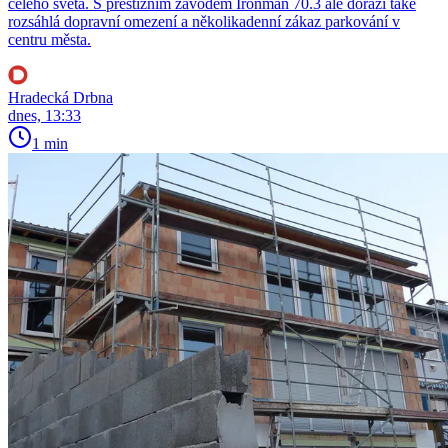
celého světa. S prestižním závodem Ironman 70.3 ale dorazí také
rozsáhlá dopravní omezení a několikadenní zákaz parkování v
centru města.
Hradecká Drbna
dnes, 13:33
1 min