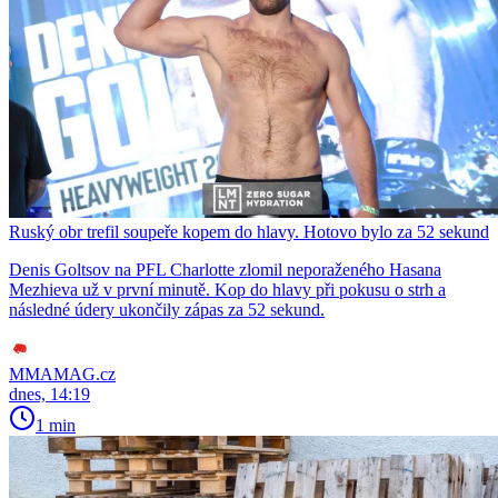
Ruský obr trefil soupeře kopem do hlavy. Hotovo bylo za 52 sekund
Denis Goltsov na PFL Charlotte zlomil neporaženého Hasana
Mezhieva už v první minutě. Kop do hlavy při pokusu o strh a
následné údery ukončily zápas za 52 sekund.
MMAMAG.cz
dnes, 14:19
1 min