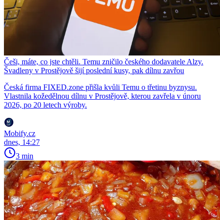
Češi, máte, co jste chtěli. Temu zničilo českého dodavatele Alzy.
Švadleny v Prostějově šijí poslední kusy, pak dílnu zavřou
Česká firma FIXED.zone přišla kvůli Temu o třetinu byznysu.
Vlastnila kožedělnou dílnu v Prostějově, kterou zavřela v únoru
2026, po 20 letech výroby.
Mobify.cz
dnes, 14:27
3 min