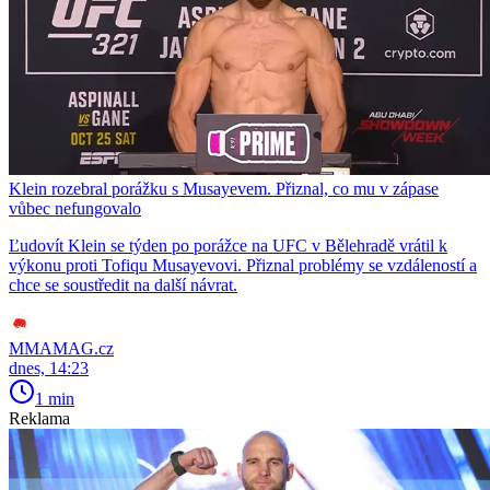
Klein rozebral porážku s Musayevem. Přiznal, co mu v zápase
vůbec nefungovalo
Ľudovít Klein se týden po porážce na UFC v Bělehradě vrátil k
výkonu proti Tofiqu Musayevovi. Přiznal problémy se vzdáleností a
chce se soustředit na další návrat.
MMAMAG.cz
dnes, 14:23
1 min
Reklama