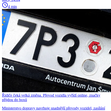
4 min
Řidiče čeká velká změna. Převod vozidla vyřídí online, značky
přijdou do boxů
Ministerstvo dopravy navrhuje snadnější převody vozidel, zasílání