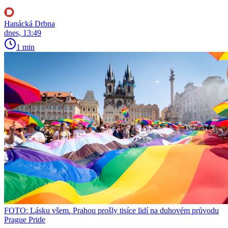
Hanácká Drbna
dnes, 13:49
1 min
FOTO: Lásku všem. Prahou prošly tisíce lidí na duhovém průvodu
Prague Pride