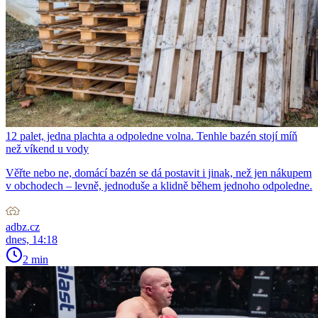
12 palet, jedna plachta a odpoledne volna. Tenhle bazén stojí míň
než víkend u vody
Věřte nebo ne, domácí bazén se dá postavit i jinak, než jen nákupem
v obchodech – levně, jednoduše a klidně během jednoho odpoledne.
adbz.cz
dnes, 14:18
2 min