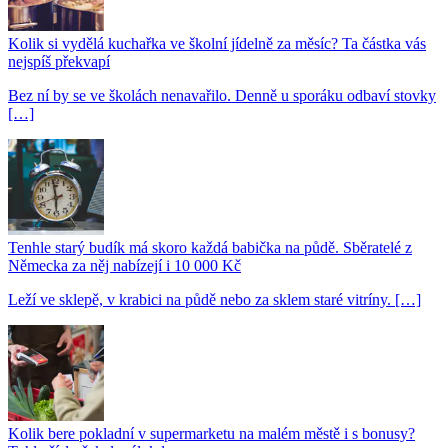
Kolik si vydělá kuchařka ve školní jídelně za měsíc? Ta částka vás
nejspíš překvapí
Bez ní by se ve školách nenavařilo. Denně u sporáku odbaví stovky
[…]
Tenhle starý budík má skoro každá babička na půdě. Sběratelé z
Německa za něj nabízejí i 10 000 Kč
Leží ve sklepě, v krabici na půdě nebo za sklem staré vitríny. […]
Kolik bere pokladní v supermarketu na malém městě i s bonusy?