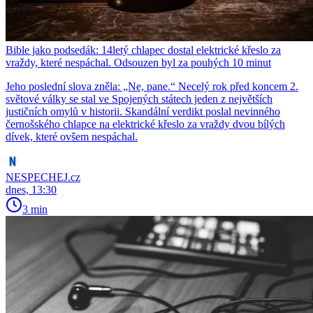
Bible jako podsedák: 14letý chlapec dostal elektrické křeslo za
vraždy, které nespáchal. Odsouzen byl za pouhých 10 minut
Jeho poslední slova zněla: „Ne, pane.“ Necelý rok před koncem 2.
světové války se stal ve Spojených státech jeden z největších
justičních omylů v historii. Skandální verdikt poslal nevinného
černošského chlapce na elektrické křeslo za vraždy dvou bílých
dívek, které ovšem nespáchal.
NESPECHEJ.cz
dnes, 13:30
3 min