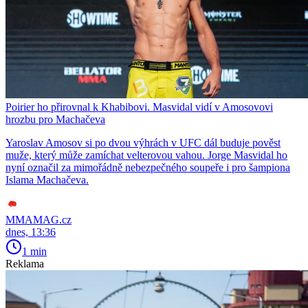
Poirier ho přirovnal k Khabibovi. Masvidal vidí v Amosovovi
hrozbu pro Machačeva
Yaroslav Amosov si po dvou výhrách v UFC dál buduje pověst
muže, který může zamíchat velterovou vahou. Jorge Masvidal ho
nyní označil za mimořádně nebezpečného soupeře i pro šampiona
Islama Machačeva.
MMAMAG.cz
dnes, 13:36
1 min
Reklama