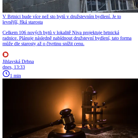
V Brtnici bude více než sto bytů v družstevním bydlení. Je to
levnější, říká starosta
Celkem 106 nových bytů v lokalitě Niva projektuje brtnická
radnice. Plánuje následně nabídnout družstevní bydlení, tato forma
může dle starosty až o čtvrtinu snížit cenu.
Jihlavská Drbna
dnes, 13:33
1 min