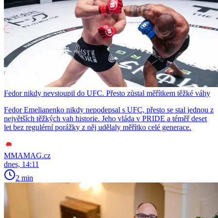
Fedor nikdy nevstoupil do UFC. Přesto zůstal měřítkem těžké váhy
Fedor Emelianenko nikdy nepodepsal s UFC, přesto se stal jednou z
největších těžkých vah historie. Jeho vláda v PRIDE a téměř deset
let bez regulérní porážky z něj udělaly měřítko celé generace.
MMAMAG.cz
dnes, 14:11
2 min