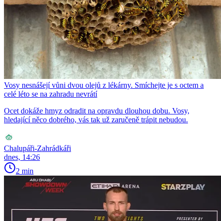
Vosy nesnášejí vůni dvou olejů z lékárny. Smíchejte je s octem a
celé léto se na zahradu nevrátí
Ocet dokáže hmyz odradit na opravdu dlouhou dobu. Vosy,
hledající něco dobrého, vás tak už zaručeně trápit nebudou.
Chalupáři-Zahrádkáři
dnes, 14:26
2 min