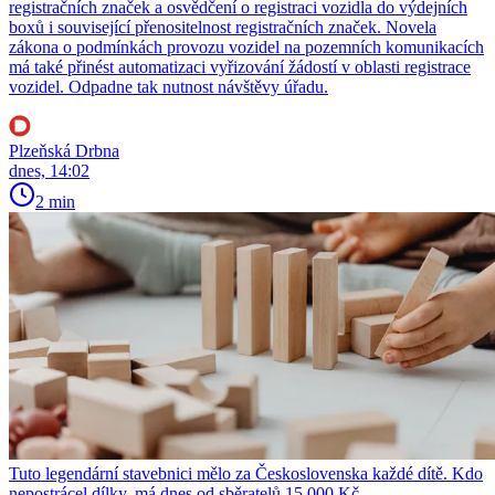
registračních značek a osvědčení o registraci vozidla do výdejních
boxů i související přenositelnost registračních značek. Novela
zákona o podmínkách provozu vozidel na pozemních komunikacích
má také přinést automatizaci vyřizování žádostí v oblasti registrace
vozidel. Odpadne tak nutnost návštěvy úřadu.
Plzeňská Drbna
dnes, 14:02
2 min
Tuto legendární stavebnici mělo za Československa každé dítě. Kdo
nepostrácel dílky, má dnes od sběratelů 15 000 Kč