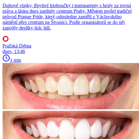
Duhové vlajky, třpytivé kloboučky i transparenty s hesly za rovná
práva a lásku dnes zaplnily centrum Prahy. Městem prošel tradiční
průvod Prague Pride, který odpoledne zamířil z Václavského
náměstí přes centrum na Štvanici. Podle organizátorů se do něj
zapojily desítky tisíc lidí.
Pražská Drbna
dnes, 13:46
1 min