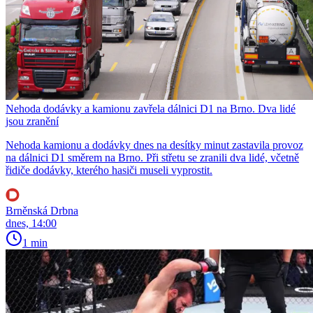
Nehoda dodávky a kamionu zavřela dálnici D1 na Brno. Dva lidé
jsou zranění
Nehoda kamionu a dodávky dnes na desítky minut zastavila provoz
na dálnici D1 směrem na Brno. Při střetu se zranili dva lidé, včetně
řidiče dodávky, kterého hasiči museli vyprostit.
Brněnská Drbna
dnes, 14:00
1 min