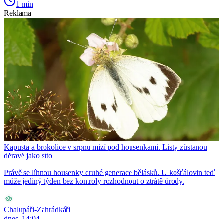
1 min
Reklama
Kapusta a brokolice v srpnu mizí pod housenkami. Listy zůstanou
děravé jako síto
Právě se líhnou housenky druhé generace bělásků. U košťálovin teď
může jediný týden bez kontroly rozhodnout o ztrátě úrody.
Chalupáři-Zahrádkáři
dnes, 14:04