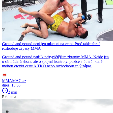
Ground and pound není jen mlácení na zemi. Proč tahle zbraň
rozhoduje zápasy MMA
Ground and pound patří k nejtypičtějším zbraním MMA. Nejde jen
o sérii úderů shora, ale o spojení kontroly, pozice a úderů, které
mohou otevřít cestu k TKO nebo rozhodnout celý zápas.
MMAMAG.cz
dnes, 13:56
2 min
Reklama