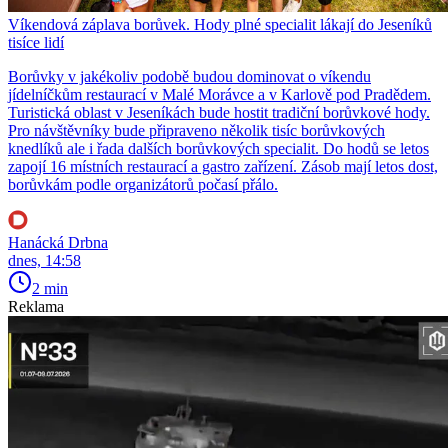
Víkendová záplava borůvek. Hody plné specialit lákají do Jeseníků
tisíce lidí
Borůvky v jakékoliv podobě budou dominovat o víkendu
jídelníčkům restaurací v Malé Morávce a v Karlově pod Pradědem.
Turistická oblast v Jeseníkách bude hostit tradiční borůvkové hody.
Pro návštěvníky bude připraveno několik tisíc borůvkových
knedlíků ale i řada dalších borůvkových specialit. Do hodů se letos
zapojí 16 místních restaurací a gastro zařízení. Zásob mají letos dost,
borůvkám podle organizátorů počasí přálo.
Hanácká Drbna
dnes, 14:58
2 min
Reklama