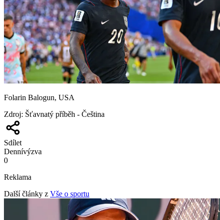
Folarin Balogun, USA
Zdroj
:
Šťavnatý příběh - Čeština
Sdílet
Denní
výzva
0
Reklama
Další články z
Vše o sportu