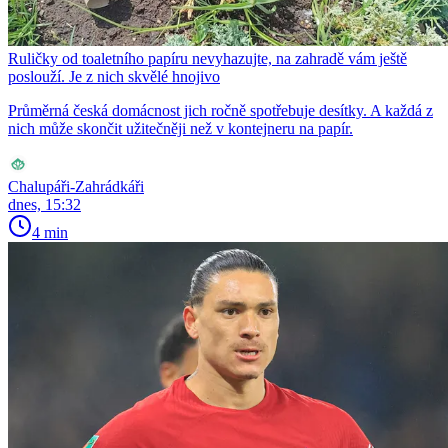
Ruličky od toaletního papíru nevyhazujte, na zahradě vám ještě
poslouží. Je z nich skvělé hnojivo
Průměrná česká domácnost jich ročně spotřebuje desítky. A každá z
nich může skončit užitečněji než v kontejneru na papír.
Chalupáři-Zahrádkáři
dnes, 15:32
4 min