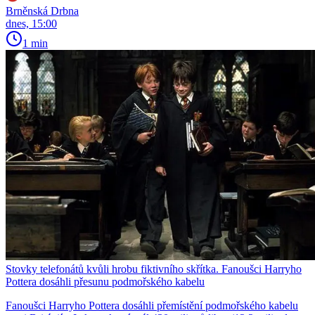
Brněnská Drbna
dnes, 15:00
1 min
Stovky telefonátů kvůli hrobu fiktivního skřítka. Fanoušci Harryho
Pottera dosáhli přesunu podmořského kabelu
Fanoušci Harryho Pottera dosáhli přemístění podmořského kabelu