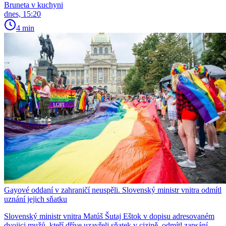
Bruneta v kuchyni
dnes, 15:20
4 min
Gayové oddaní v zahraničí neuspěli. Slovenský ministr vnitra odmítl
uznání jejich sňatku
Slovenský ministr vnitra Matúš Šutaj Eštok v dopisu adresovaném
dvojici mužů, kteří dříve uzavřeli sňatek v cizině, odmítl zapsání