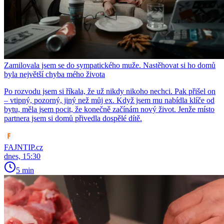
Zamilovala jsem se do sympatického muže. Nastěhovat si ho domů
byla největší chyba mého života
Po rozvodu jsem si říkala, že už nikdy nikoho nechci. Pak přišel on
– vtipný, pozorný, jiný než můj ex. Když jsem mu nabídla klíče od
bytu, měla jsem pocit, že konečně začínám nový život. Jenže místo
partnera jsem si domů přivedla dospělé dítě.
FAJNTIP.cz
dnes, 15:30
5 min