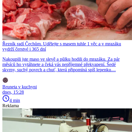
Řezník radí Čechům. Udělejte s masem tuhle 1 věc a v mrazáku
vydrží čerstvé i 365 dní
Nakoupili jste maso ve slevě a půlku hodili do mrazáku. Za pár
měsíců ho vytáhnete a čeká vás nepříjemné překvapení. Šedé
skvrny, suchý povrch a chuť, která připomíná spíš lepenku....
Bruneta v kuchyni
dnes, 15:28
4 min
Reklama