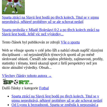
Sparta ztrácí na Slavii šest bodů po třech kolech. Titul se v srpnu
neprohrává, některé problémy už se ale schovat nedají
Sparta prohrála v Mladé Boleslavi 0:2 a po třech kolech ztrácí na
Slavii šest bodů. Ještě víc než výsledky...
Tento článek byl publikován ze zdrojů
Vše o sportu
Web se věnuje sportu v celé jeho šíři a nabízí obsah napříč různými
disciplínami – od nejznámějších týmových sportů až po méně
sledované oblasti. Čtenáři zde najdou přehledy, zajímavosti, profily,
statistiky i témata, která ukazují sport z širší perspektivy než jen
skrze aktuální výsledky. Obsah...
Všechny články tohoto autora →
Další články z kategorie
Fotbal
Sparta ztrácí na Slavii šest bodů po třech kolech. Titul se v
srpnu neprohrává, některé problémy už se ale schovat nedají
Od Lyonu k bezradnosti. Sparta se změnila k nepoznání a