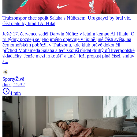
Trabzonspor chce spojit Salaha s Núñezem. Uruguayci by bral víc,
část platu by hradil Al Hilal
Ještě 17. července seděl Darwin Núñez v letním kempu Al Hilalu. O
tři týdny později se jeho jméno objevuje v úplně jiné části světa, na
černomořském pobřeží, v Trabzonu, kde klub právě dokončil
příchod Mohameda Salaha a teď zkouší přidat druhý díl liverpoolské
skládačky. Jenže mezi „zkouší“ a „má“ leží propast plná čísel, smluv
a...
SportyŽivě
dnes, 15:32
4 min