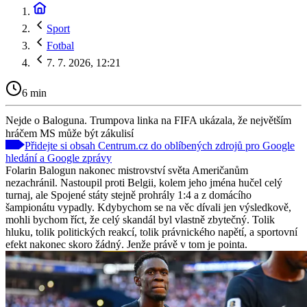
Sport
Fotbal
7. 7. 2026, 12:21
6 min
Nejde o Baloguna. Trumpova linka na FIFA ukázala, že největším
hráčem MS může být zákulisí
Přidejte si obsah Centrum.cz do oblíbených zdrojů pro Google
hledání a Google zprávy
Folarin Balogun nakonec mistrovství světa Američanům
nezachránil. Nastoupil proti Belgii, kolem jeho jména hučel celý
turnaj, ale Spojené státy stejně prohrály 1:4 a z domácího
šampionátu vypadly. Kdybychom se na věc dívali jen výsledkově,
mohli bychom říct, že celý skandál byl vlastně zbytečný. Tolik
hluku, tolik politických reakcí, tolik právnického napětí, a sportovní
efekt nakonec skoro žádný. Jenže právě v tom je pointa.