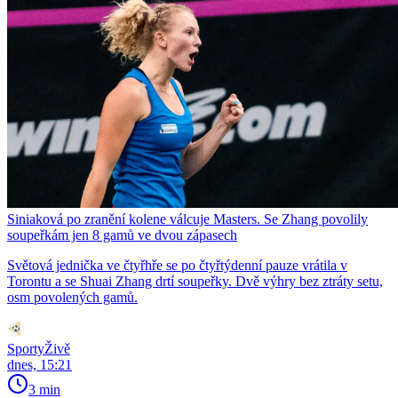
Siniaková po zranění kolene válcuje Masters. Se Zhang povolily
soupeřkám jen 8 gamů ve dvou zápasech
Světová jednička ve čtyřhře se po čtyřtýdenní pauze vrátila v
Torontu a se Shuai Zhang drtí soupeřky. Dvě výhry bez ztráty setu,
osm povolených gamů.
SportyŽivě
dnes, 15:21
3 min