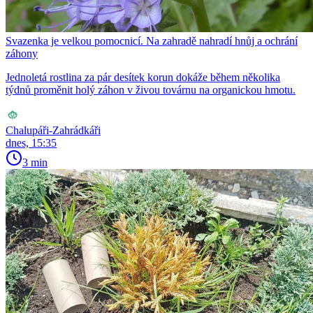
Svazenka je velkou pomocnicí. Na zahradě nahradí hnůj a ochrání
záhony
Jednoletá rostlina za pár desítek korun dokáže během několika
týdnů proměnit holý záhon v živou továrnu na organickou hmotu.
Chalupáři-Zahrádkáři
dnes, 15:35
3 min