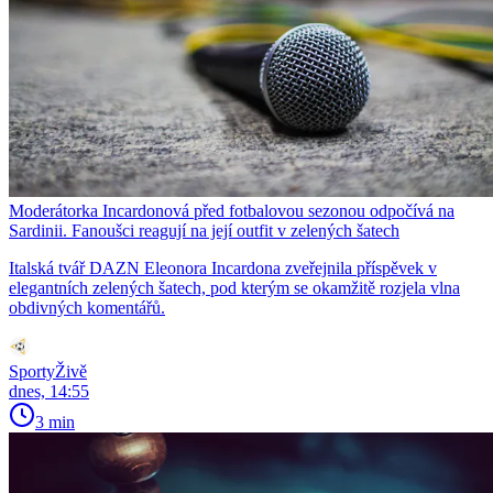
Moderátorka Incardonová před fotbalovou sezonou odpočívá na
Sardinii. Fanoušci reagují na její outfit v zelených šatech
Italská tvář DAZN Eleonora Incardona zveřejnila příspěvek v
elegantních zelených šatech, pod kterým se okamžitě rozjela vlna
obdivných komentářů.
SportyŽivě
dnes, 14:55
3 min