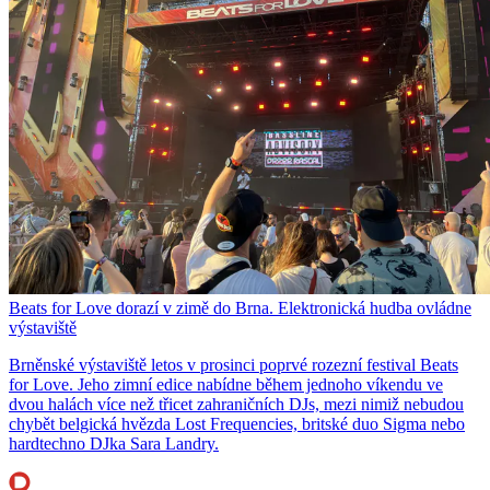
Beats for Love dorazí v zimě do Brna. Elektronická hudba ovládne
výstaviště
Brněnské výstaviště letos v prosinci poprvé rozezní festival Beats
for Love. Jeho zimní edice nabídne během jednoho víkendu ve
dvou halách více než třicet zahraničních DJs, mezi nimiž nebudou
chybět belgická hvězda Lost Frequencies, britské duo Sigma nebo
hardtechno DJka Sara Landry.