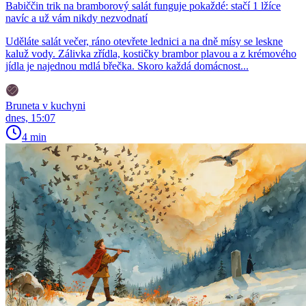
Babiččin trik na bramborový salát funguje pokaždé: stačí 1 lžíce
navíc a už vám nikdy nezvodnatí
Uděláte salát večer, ráno otevřete lednici a na dně mísy se leskne
kaluž vody. Zálivka zřídla, kostičky brambor plavou a z krémového
jídla je najednou mdlá břečka. Skoro každá domácnost...
Bruneta v kuchyni
dnes, 15:07
4 min