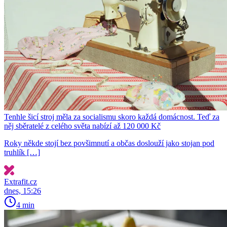
Tenhle šicí stroj měla za socialismu skoro každá domácnost. Teď za
něj sběratelé z celého světa nabízí až 120 000 Kč
Roky někde stojí bez povšimnutí a občas doslouží jako stojan pod
truhlík […]
Extrafit.cz
dnes, 15:26
4 min