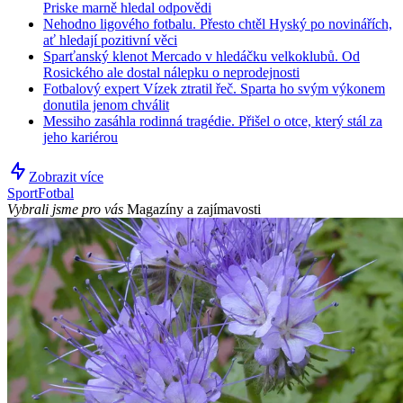
Priske marně hledal odpovědi
Nehodno ligového fotbalu. Přesto chtěl Hyský po novinářích,
ať hledají pozitivní věci
Sparťanský klenot Mercado v hledáčku velkoklubů. Od
Rosického ale dostal nálepku o neprodejnosti
Fotbalový expert Vízek ztratil řeč. Sparta ho svým výkonem
donutila jenom chválit
Messiho zasáhla rodinná tragédie. Přišel o otce, který stál za
jeho kariérou
Zobrazit více
Sport
Fotbal
Vybrali jsme pro vás
Magazíny a zajímavosti