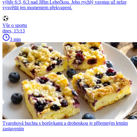
výhře 6:3, 6:3 nad Jiřím Lehečkou. Jeho rychlý vzestup už nelze
vysvětlit jen momentem překvapení.
Vše o sportu
dnes, 15:13
3 min
Tvarohová buchta s borůvkami a drobenkou je příjemným letním
zastavením