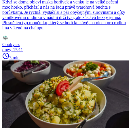
Když se doma objeví miska borůvek a venku je na velké pečení
moc horko, přichází u nás na řadu právě tvarohová buchta s
borůvkami. Je rychlá, vystačí si s pár obyčejnými surovinami a díky
vanilkovému pudinku v náplni drží tvar, ale zůstává hezky jemná.
Přesně ten typ moučníku, který se hodí ke kávě, na plech pro rodinu
i na víkend na chalupu.
Cooky.cz
dnes, 15:11
3 min