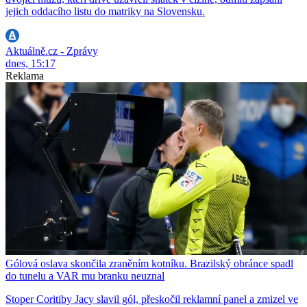
jejich oddacího listu do matriky na Slovensku.
Aktuálně.cz - Zprávy
dnes, 15:17
Reklama
Gólová oslava skončila zraněním kotníku. Brazilský obránce spadl
do tunelu a VAR mu branku neuznal
Stoper Coritiby Jacy slavil gól, přeskočil reklamní panel a zmizel ve