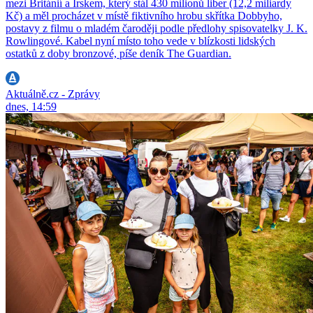
mezi Británií a Irskem, který stál 430 milionů liber (12,2 miliardy
Kč) a měl procházet v místě fiktivního hrobu skřítka Dobbyho,
postavy z filmu o mladém čaroději podle předlohy spisovatelky J. K.
Rowlingové. Kabel nyní místo toho vede v blízkosti lidských
ostatků z doby bronzové, píše deník The Guardian.
Aktuálně.cz - Zprávy
dnes, 14:59