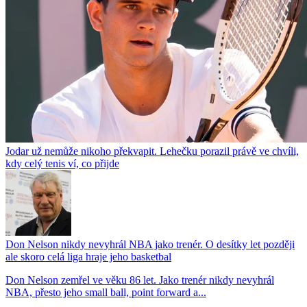
Jodar už nemůže nikoho překvapit. Lehečku porazil právě ve chvíli,
kdy celý tenis ví, co přijde
Don Nelson nikdy nevyhrál NBA jako trenér. O desítky let později
ale skoro celá liga hraje jeho basketbal
Don Nelson zemřel ve věku 86 let. Jako trenér nikdy nevyhrál
NBA, přesto jeho small ball, point forward a...