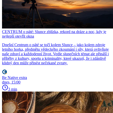
CENTRUM o páté: Slunce zblízka, rekord na dráze a noc, kdy je
nejlepší otevřít okna
Dnešní Centrum o páté se točí kolem Slunce – jako kolem zdroje
letního horka, předmětu vědeckého zkoumání i síly, která ovlivňuje
naše zdraví a každodenní život. Vedle slunečních témat ale přináší i
příběhy z kultury, sportu a kriminality, které ukazují, že i zdánlivě
klidný den může přinést nečekané zvraty.
Be Native extra
dnes, 15:00
3 min