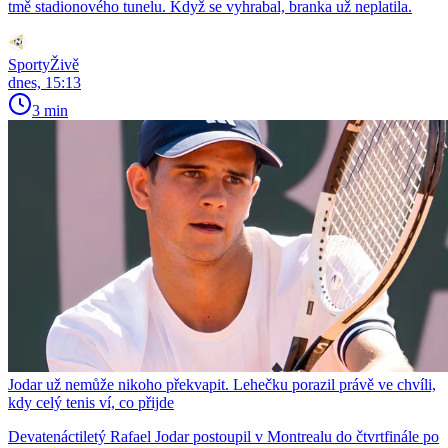
tmě stadionového tunelu. Když se vyhrabal, branka už neplatila.
SportyŽivě
dnes, 15:13
3 min
Jodar už nemůže nikoho překvapit. Lehečku porazil právě ve chvíli,
kdy celý tenis ví, co přijde
Devatenáctiletý Rafael Jodar postoupil v Montrealu do čtvrtfinále po