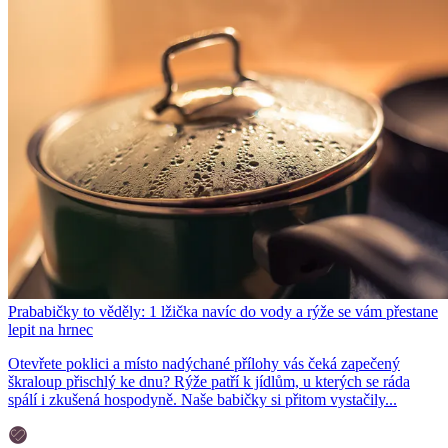
Prababičky to věděly: 1 lžička navíc do vody a rýže se vám přestane
lepit na hrnec
Otevřete poklici a místo nadýchané přílohy vás čeká zapečený
škraloup přischlý ke dnu? Rýže patří k jídlům, u kterých se ráda
spálí i zkušená hospodyně. Naše babičky si přitom vystačily...