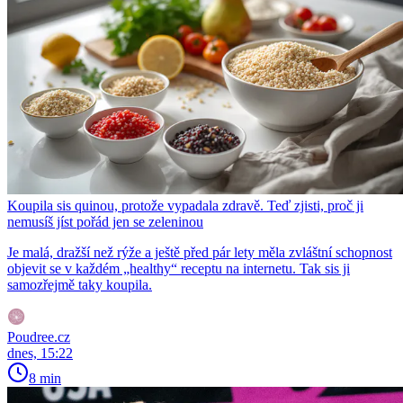
Koupila sis quinou, protože vypadala zdravě. Teď zjisti, proč ji
nemusíš jíst pořád jen se zeleninou
Je malá, dražší než rýže a ještě před pár lety měla zvláštní schopnost
objevit se v každém „healthy“ receptu na internetu. Tak sis ji
samozřejmě taky koupila.
Poudree.cz
dnes, 15:22
8 min