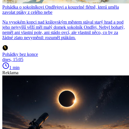
Pohádka o sokolníkovi Ondřejovi a kouzelné flétně, která uměla
zavolat ptáky z celého nebe
Na vysokém kopci nad královským městem stával starý hrad a pod
jeho nejvyšší věží měl malý domek sokolník Ondřej. Nebyl bohatý,
neměl ani vlastní pole, ani stádo ovcí, ale vlastnil něco, co by za
žádné zlato nevyměnil: rozuměl ptákům.
Pohádky bez konce
dnes, 15:05
1 min
Reklama