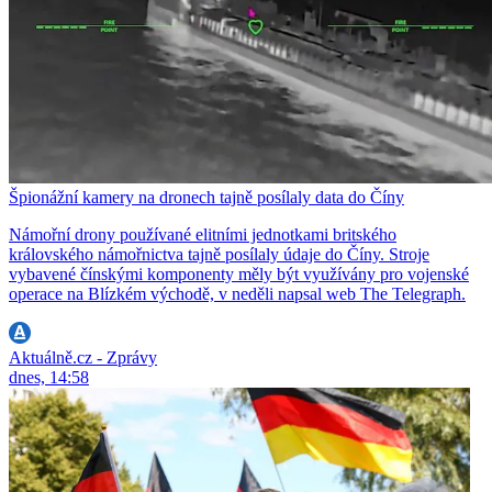
Špionážní kamery na dronech tajně posílaly data do Číny
Námořní drony používané elitními jednotkami britského
královského námořnictva tajně posílaly údaje do Číny. Stroje
vybavené čínskými komponenty měly být využívány pro vojenské
operace na Blízkém východě, v neděli napsal web The Telegraph.
Aktuálně.cz - Zprávy
dnes, 14:58