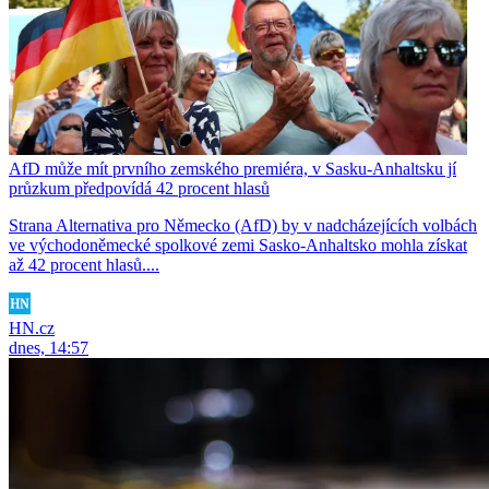
AfD může mít prvního zemského premiéra, v Sasku-Anhaltsku jí
průzkum předpovídá 42 procent hlasů
Strana Alternativa pro Německo (AfD) by v nadcházejících volbách
ve východoněmecké spolkové zemi Sasko-Anhaltsko mohla získat
až 42 procent hlasů....
HN.cz
dnes, 14:57