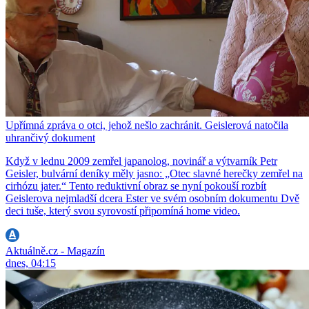
Upřímná zpráva o otci, jehož nešlo zachránit. Geislerová natočila
uhrančivý dokument
Když v lednu 2009 zemřel japanolog, novinář a výtvarník Petr
Geisler, bulvární deníky měly jasno: „Otec slavné herečky zemřel na
cirhózu jater.“ Tento reduktivní obraz se nyní pokouší rozbít
Geislerova nejmladší dcera Ester ve svém osobním dokumentu Dvě
deci tuše, který svou syrovostí připomíná home video.
Aktuálně.cz - Magazín
dnes, 04:15