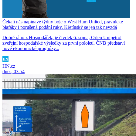
Čekají nás napínavé týdny boje o West Ham United, právnické
blafáky i porušená podání ruky. Křetínský se jen tak nevzdá
Dobré ráno z Hospodářek, je čtvrtek 6. srpna, Orlen Unipetrol
zveřejní hospodářské výsledky za první pololetí, ČNB představí
nové ekonomické prognózy...
HN.cz
dnes, 03:54