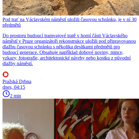
Pod trať na Václavském náměstí uložili časovou schránku, je v ní 30
předmětů
Do prostoru budoucí tramvajové tratě v horní části Václavského
náměstí v Praze organizátoři rekonstrukce uložili pod připravovanou
dlažbu časovou schránku s několika desítkami předmětů pro
budoucí generace. Obsahuje například dobové noviny, mince,
vzkazy, fotografie, architektonické návrhy nebo kostku z původní
dlažby náměstí.
Pražská Drbna
dnes, 04:15
2 min