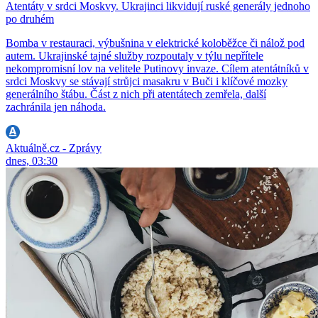
Atentáty v srdci Moskvy. Ukrajinci likvidují ruské generály jednoho
po druhém
Bomba v restauraci, výbušnina v elektrické koloběžce či nálož pod
autem. Ukrajinské tajné služby rozpoutaly v týlu nepřítele
nekompromisní lov na velitele Putinovy invaze. Cílem atentátníků v
srdci Moskvy se stávají strůjci masakru v Buči i klíčové mozky
generálního štábu. Část z nich při atentátech zemřela, další
zachránila jen náhoda.
Aktuálně.cz - Zprávy
dnes, 03:30