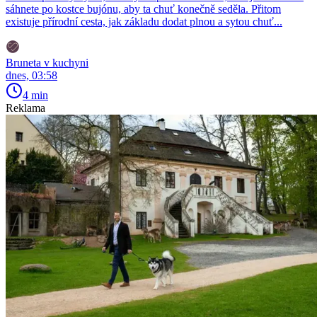
sáhnete po kostce bujónu, aby ta chuť konečně seděla. Přitom
existuje přírodní cesta, jak základu dodat plnou a sytou chuť...
Bruneta v kuchyni
dnes, 03:58
4 min
Reklama