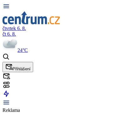
čtvrtek 6. 8.
čt 6. 8.
24°C
Přihlášení
Reklama