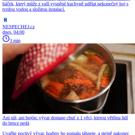
háček, který může z vaší vysněné kuchyně udělat nekonečný boj s
tvrdou vodou a složitou instalací.
NESPECHEJ.cz
dnes, 04:00
3 min
Ani sůl, ani bujón: vývar dostane chuť z 1 věci, kterou většina lidí
do hrnce nedá
Uvaříte poctivý vývar, hodiny ho pomalu táhnete, a stejně nakonec