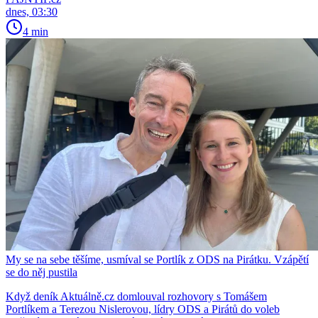
dnes, 03:30
4 min
My se na sebe těšíme, usmíval se Portlík z ODS na Pirátku. Vzápětí
se do něj pustila
Když deník Aktuálně.cz domlouval rozhovory s Tomášem
Portlíkem a Terezou Nislerovou, lídry ODS a Pirátů do voleb