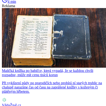
4 min
Reklama
Maličká knížka po babičce, která vypadá, že se každou chvíli
rozpadne, může mít cenu tisíců korun
Při vyklízení půdy po prarodičích nebo probírá ní starých truhlic na
chalupě narazíme čas od času na zaprášené knížky s koženým či
plátěným hřbetem.
VědaŽivě.cz