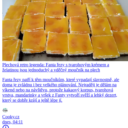
Plechová retro legenda: Fanta řezy s tvarohovým krémem a
želatinou jsou jednoduchý a vděčný moučník na plech
Fanta řezy patří k těm moučníkům, které vypadají slavnostně, ale
doma je zvládnu i bez velkého plánování. Nejraději je dělám na
víkend nebo na návštěvu, protože kakaový korpus, tvarohová
vrstva, mandarinky a vršek z Fanty vytvoří svěží a lehký dezert,
který se dobře krájí a ještě lépe jí.
Cooky.cz
dnes, 04:11