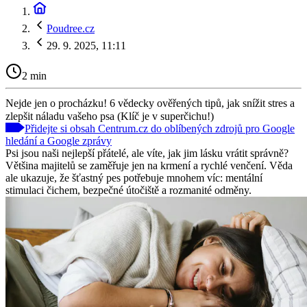
Poudree.cz
29. 9. 2025, 11:11
2 min
Nejde jen o procházku! 6 vědecky ověřených tipů, jak snížit stres a
zlepšit náladu vašeho psa (Klíč je v superčichu!)
Přidejte si obsah Centrum.cz do oblíbených zdrojů pro Google
hledání a Google zprávy
Psi jsou naši nejlepší přátelé, ale víte, jak jim lásku vrátit správně?
Většina majitelů se zaměřuje jen na krmení a rychlé venčení. Věda
ale ukazuje, že šťastný pes potřebuje mnohem víc: mentální
stimulaci čichem, bezpečné útočiště a rozmanité odměny.