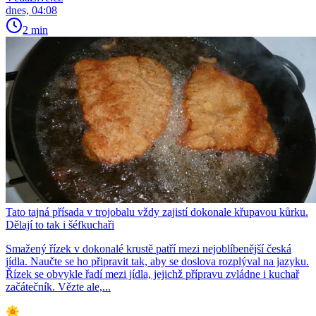
dnes, 04:08
2 min
Tato tajná přísada v trojobalu vždy zajistí dokonale křupavou kůrku.
Dělají to tak i šéfkuchaři
Smažený řízek v dokonalé krustě patří mezi nejoblíbenější česká
jídla. Naučte se ho připravit tak, aby se doslova rozplýval na jazyku.
Řízek se obvykle řadí mezi jídla, jejichž přípravu zvládne i kuchař
začátečník. Vězte ale,...