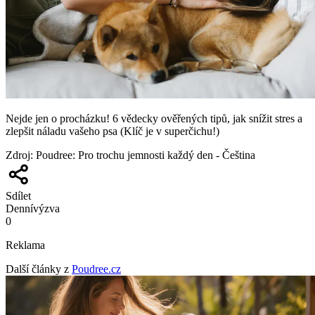
Nejde jen o procházku! 6 vědecky ověřených tipů, jak snížit stres a
zlepšit náladu vašeho psa (Klíč je v superčichu!)
Zdroj
:
Poudree: Pro trochu jemnosti každý den - Čeština
Sdílet
Denní
výzva
0
Reklama
Další články z
Poudree.cz