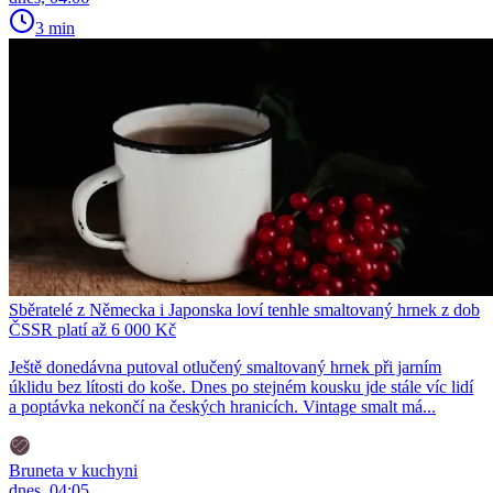
3 min
Sběratelé z Německa i Japonska loví tenhle smaltovaný hrnek z dob
ČSSR platí až 6 000 Kč
Ještě donedávna putoval otlučený smaltovaný hrnek při jarním
úklidu bez lítosti do koše. Dnes po stejném kousku jde stále víc lidí
a poptávka nekončí na českých hranicích. Vintage smalt má...
Bruneta v kuchyni
dnes, 04:05