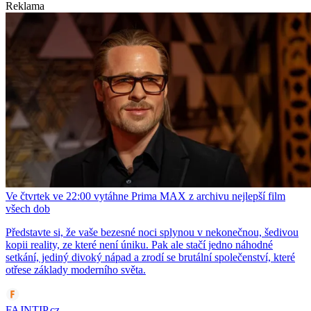
Reklama
Ve čtvrtek ve 22:00 vytáhne Prima MAX z archivu nejlepší film
všech dob
Představte si, že vaše bezesné noci splynou v nekonečnou, šedivou
kopii reality, ze které není úniku. Pak ale stačí jedno náhodné
setkání, jediný divoký nápad a zrodí se brutální společenství, které
otřese základy moderního světa.
FAJNTIP.cz