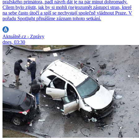
pražského primátora, padl návrh dát je na pár minut dohromady.
Cílem bylo zjistit, jak by si mohli (ne)rozumět zástupci stran, které
na sebe často útočí a spíš se nechystají společně vládnout Praze. V
pořadu Spotlight přinášíme záznam tohoto setkání.
Aktuálně.cz - Zprávy
dnes, 03:30