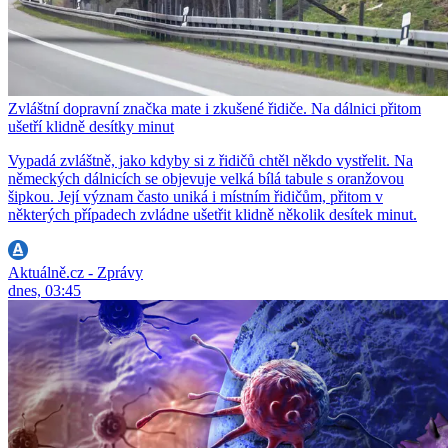
Zvláštní dopravní značka mate i zkušené řidiče. Na dálnici přitom
ušetří klidně desítky minut
Vypadá zvláštně, jako kdyby si z řidičů chtěl někdo vystřelit. Na
německých dálnicích se objevuje velká bílá tabule s oranžovou
šipkou. Její význam často uniká i místním řidičům, přitom v
některých případech zvládne ušetřit klidně několik desítek minut.
Aktuálně.cz - Zprávy
dnes, 03:45