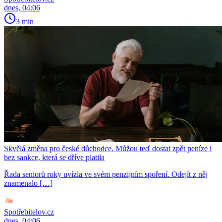
dnes, 04:06
3 min
Skvělá změna pro české důchodce. Můžou teď dostat zpět peníze i
bez sankce, která se dříve platila
Řada seniorů roky uvízla ve svém penzijním spoření. Odejít z něj
znamenalo […]
Spotřebitelov.cz
dnes, 04:06