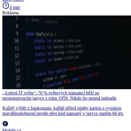
4 min
Reklama
„Azbest IT světa“: 70 % světových transakcí běží na
programovacím jazyce z roku 1959. Nikdo ho neumí nahradit
Každý výběr z bankomatu, každé přijetí platby kartou s vysokou
pravděpodobností projde přes kód napsaný v jazyce starém 66 let.
Mobify.cz