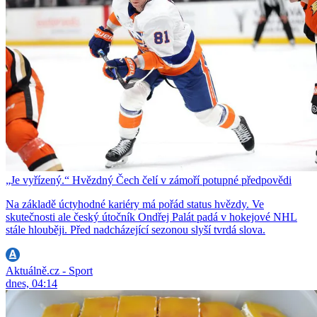
„Je vyřízený.“ Hvězdný Čech čelí v zámoří potupné předpovědi
Na základě úctyhodné kariéry má pořád status hvězdy. Ve
skutečnosti ale český útočník Ondřej Palát padá v hokejové NHL
stále hlouběji. Před nadcházející sezonou slyší tvrdá slova.
Aktuálně.cz - Sport
dnes, 04:14