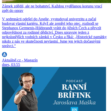
Zámek zdědil, ale ne bohatství. Každou vydělanou korunu vrací
zpět do oprav
V sedmnácti odešel do Anglie, vystudoval univerzitu a začal
budovat vlastní kariéru. Když ale zemřel jeho otec, rozhodl se
Stephanos Germenis-Hildprandt vrátit do jižních Čech a převzít
odpovědnost za rodinné dědictví. Dnes spravuje jeden z
nejkrásnějších vodních zámků v Česku a říká: „Historické památky
nikdo z nás ve skutečnosti nevlastní. Jsme jen jejich dočasnými
správci.“
Aktuálně.cz - Magazín
dnes, 03:55