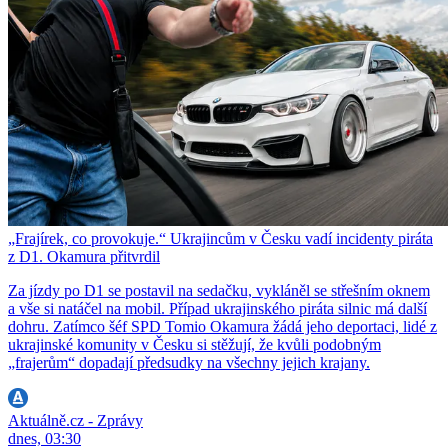
„Frajírek, co provokuje.“ Ukrajincům v Česku vadí incidenty piráta
z D1. Okamura přitvrdil
Za jízdy po D1 se postavil na sedačku, vykláněl se střešním oknem
a vše si natáčel na mobil. Případ ukrajinského piráta silnic má další
dohru. Zatímco šéf SPD Tomio Okamura žádá jeho deportaci, lidé z
ukrajinské komunity v Česku si stěžují, že kvůli podobným
„frajerům“ dopadají předsudky na všechny jejich krajany.
Aktuálně.cz - Zprávy
dnes, 03:30