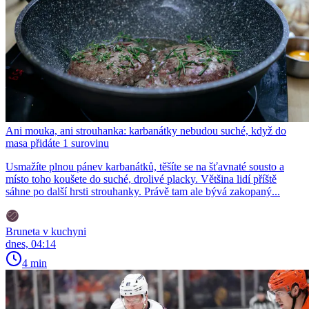
Ani mouka, ani strouhanka: karbanátky nebudou suché, když do
masa přidáte 1 surovinu
Usmažíte plnou pánev karbanátků, těšíte se na šťavnaté sousto a
místo toho koušete do suché, drolivé placky. Většina lidí příště
sáhne po další hrsti strouhanky. Právě tam ale bývá zakopaný...
Bruneta v kuchyni
dnes, 04:14
4 min