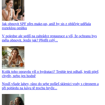
Jak obnovit SPF přes make-up, aniž by sis z obličeje udělala
rozteklou omítku
V poledne ale sedíš na zahrádce restaurace a víš, že ochranu bys
měla obnovit. Jenže jak? Přetřít celý...
Kolik toho opravdu víš o hydrataci? Tenhle test odhalí, jestli piješ
chytře, nebo jen hodně
Nosíš všude lahev, ráno do sebe pošleš sklenici vody s citronem a
při pohledu na kávu tě trochu hryže...