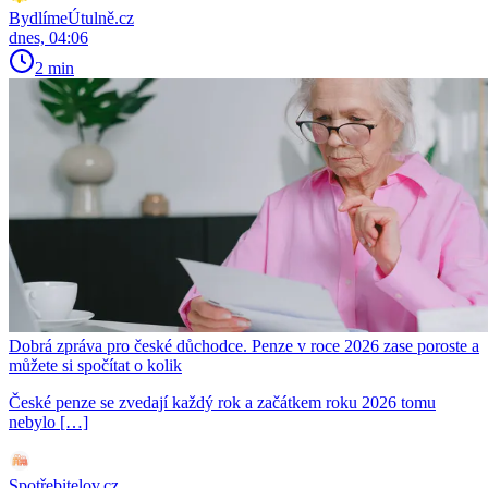
BydlímeÚtulně.cz
dnes, 04:06
2 min
Dobrá zpráva pro české důchodce. Penze v roce 2026 zase poroste a
můžete si spočítat o kolik
České penze se zvedají každý rok a začátkem roku 2026 tomu
nebylo […]
Spotřebitelov.cz