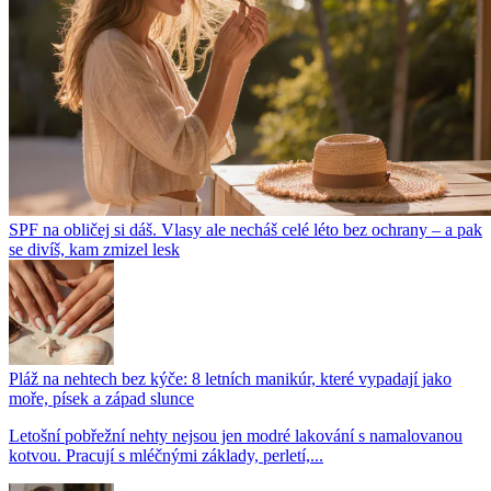
SPF na obličej si dáš. Vlasy ale necháš celé léto bez ochrany – a pak
se divíš, kam zmizel lesk
Pláž na nehtech bez kýče: 8 letních manikúr, které vypadají jako
moře, písek a západ slunce
Letošní pobřežní nehty nejsou jen modré lakování s namalovanou
kotvou. Pracují s mléčnými základy, perletí,...