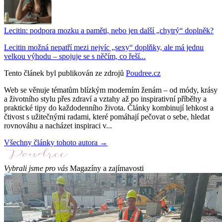
Lecitin: podpora mozku a paměti, nebo jen další „chytrý“ doplněk?
Lecitin možná nepatří mezi nejvíc „sexy“ doplňky, ale má jednu
velkou výhodu – spojuje se s něčím, co řeší...
Tento článek byl publikován ze zdrojů
Poudree.cz
Web se věnuje tématům blízkým moderním ženám – od módy, krásy
a životního stylu přes zdraví a vztahy až po inspirativní příběhy a
praktické tipy do každodenního života. Články kombinují lehkost a
čtivost s užitečnými radami, které pomáhají pečovat o sebe, hledat
rovnováhu a nacházet inspiraci v...
Všechny články tohoto autora →
Vybrali jsme pro vás
Magazíny a zajímavosti