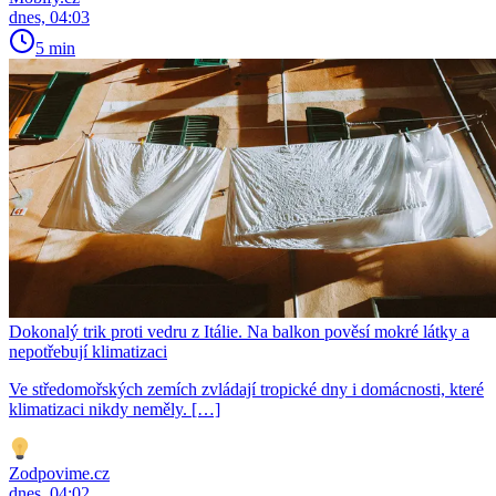
dnes, 04:03
5 min
Dokonalý trik proti vedru z Itálie. Na balkon pověsí mokré látky a
nepotřebují klimatizaci
Ve středomořských zemích zvládají tropické dny i domácnosti, které
klimatizaci nikdy neměly. […]
Zodpovime.cz
dnes, 04:02