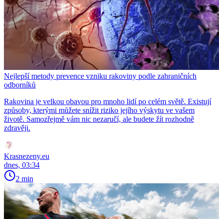
Nejlepší metody prevence vzniku rakoviny podle zahraničních
odborníků
Rakovina je velkou obavou pro mnoho lidí po celém světě. Existují
způsoby, kterými můžete snížit riziko jejího výskytu ve vašem
životě. Samozřejmě vám nic nezaručí, ale budete žít rozhodně
zdravěji.
Krasnezeny.eu
dnes, 03:34
2 min