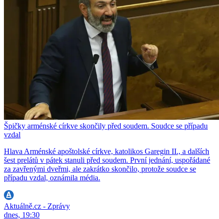
Špičky arménské církve skončily před soudem. Soudce se případu
vzdal
Hlava Arménské apoštolské církve, katolikos Garegin II., a dalších
šest prelátů v pátek stanuli před soudem. První jednání, uspořádané
za zavřenými dveřmi, ale zakrátko skončilo, protože soudce se
případu vzdal, oznámila média.
Aktuálně.cz - Zprávy
dnes, 19:30