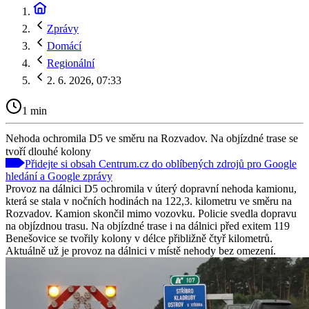
Zprávy
Domácí
Regionální
2. 6. 2026, 07:33
1 min
Nehoda ochromila D5 ve směru na Rozvadov. Na objízdné trase se
tvoří dlouhé kolony
Přidejte si obsah Centrum.cz do oblíbených zdrojů pro Google
hledání a Google zprávy
Provoz na dálnici D5 ochromila v úterý dopravní nehoda kamionu,
která se stala v nočních hodinách na 122,3. kilometru ve směru na
Rozvadov. Kamion skončil mimo vozovku. Policie svedla dopravu
na objízdnou trasu. Na objízdné trase i na dálnici před exitem 119
Benešovice se tvořily kolony v délce přibližně čtyř kilometrů.
Aktuálně už je provoz na dálnici v místě nehody bez omezení.