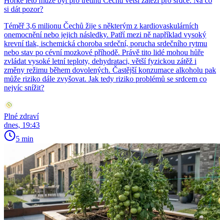
Horké léto může být pro třetinu Čechů větší zátěží pro srdce. Na co
si dát pozor?
Téměř 3,6 milionu Čechů žije s některým z kardiovaskulárních
onemocnění nebo jejich následky. Patří mezi ně například vysoký
krevní tlak, ischemická choroba srdeční, porucha srdečního rytmu
nebo stav po cévní mozkové příhodě. Právě tito lidé mohou hůře
zvládat vysoké letní teploty, dehydrataci, větší fyzickou zátěž i
změny režimu během dovolených. Častější konzumace alkoholu pak
může riziko dále zvyšovat. Jak tedy riziko problémů se srdcem co
nejvíc snížit?
Plné zdraví
dnes, 19:43
5 min