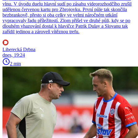
vlnu. V úvodu duelu hlavní sudí po zásahu videorozhodčího zrušil
udělenou červenou kartu pro Zbrojovku. První půle tak skončila
bezbrankově, přesto si oba celky ve velmi náročném utkání
vypracovaly řadu příležitostí. Zlom přišel ve druhé půli, kdy se po
dlouhém vhazování dostal k hlavičce Patrik Dulay a Slovanu tak
zařídil jedinou a zároveň vítěznou trefu.
Liberecká Drbna
dnes, 19:24
2 min