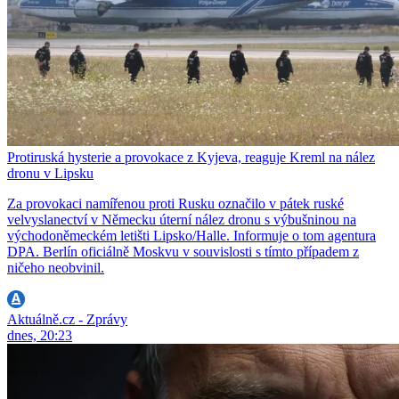
Protiruská hysterie a provokace z Kyjeva, reaguje Kreml na nález
dronu v Lipsku
Za provokaci namířenou proti Rusku označilo v pátek ruské
velvyslanectví v Německu úterní nález dronu s výbušninou na
východoněmeckém letišti Lipsko/Halle. Informuje o tom agentura
DPA. Berlín oficiálně Moskvu v souvislosti s tímto případem z
ničeho neobvinil.
Aktuálně.cz - Zprávy
dnes, 20:23