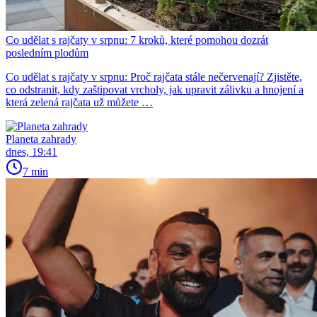
Co udělat s rajčaty v srpnu: 7 kroků, které pomohou dozrát
posledním plodům
Co udělat s rajčaty v srpnu: Proč rajčata stále nečervenají? Zjistěte,
co odstranit, kdy zaštipovat vrcholy, jak upravit zálivku a hnojení a
která zelená rajčata už můžete …
Planeta zahrady
dnes, 19:41
7 min