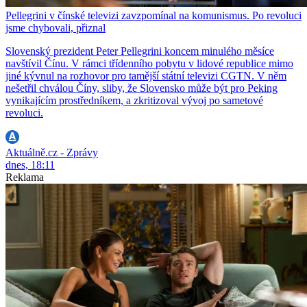
Pellegrini v čínské televizi zavzpomínal na komunismus. Po revoluci
jsme chybovali, přiznal
Slovenský prezident Peter Pellegrini koncem minulého měsíce
navštívil Čínu. V rámci třídenního pobytu v lidové republice mimo
jiné kývnul na rozhovor pro tamější státní televizi CGTN. V něm
nešetřil chválou Číny, sliby, že Slovensko může být pro Peking
vynikajícím prostředníkem, a zkritizoval vývoj po sametové
revoluci.
Aktuálně.cz - Zprávy
dnes, 18:11
Reklama