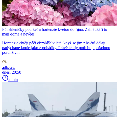
Půl skleničky pod keř a hortenzie kvetou do října. Zahrádkáři to
mají doma a nevědí
Hortenzie chtějí péči obzvlášť v létě, když se jim z květů dělají
nadýchané koule jako z pohádky. Právě tehdy potřebují pořádnou
porci živin.
adbz.cz
dnes, 20:50
2 min