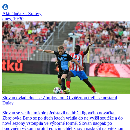
Aktuálně.cz - Zprávy
dnes, 19:30
Slovan ovládl duel se Zbrojovkou. O vítěznou trefu se postaral
Dulay
Slovan se ve třetím kole představil na hřišti ligového nováčka.
Zbrojovka Brno se po třech letech vrátila do nejvyšší soutěže a do
nové sezony vstoupila ve výborné formě. Slovan naopak po
bojovném výkonu proti Teplicím chtěl znovu naskočit na vítěznou