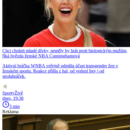
Chci chránit mladé dívky, neměly by hrát proti biologickým mužům,
říká hvězda ženské NBA Cunninghamová
Aktivní hráčka WNBA veřejně odmítla účast transgender žen v
ženském sportu. Reakce přišla z hal, od vedení ligy i od
spoluhráček.
SportyŽivě
dnes, 19:38
3 min
Reklama