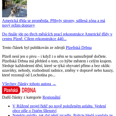
Americká třída se proměnila. Přibyly stromy, sdílená zóna a má
nový režim dopravy
Do finále jde po třech měsících prací rekonstrukce Americké třídy v
centru Plzně. Cílem rekonstrukce 440...
Tento článek byl publikován ze zdrojů
Plzeňská Drbna
Plzeň není jen o pivu – i když i o něm se tu samozřejmě dočtete.
Plzeňská Drbna má přehled o tom, co hýbe městem i celým krajem.
Sleduje každodenní dění, které se týká obyvatel přímo a bez oklik:
uzavírky, nehody, rozhodnutí radnice, změny v dopravě nebo kauzy,
které rezonují od Lochotína po...
Všechny články tohoto autora →
Další články z kategorie
Regionální
V Růžené projel řidič po nově položeném asfaltu. Vedení
obce píše o čistém šílenství
Neteklo mýdlo, tak dal pěstí zrcadlu. Policie hledá vandala ze