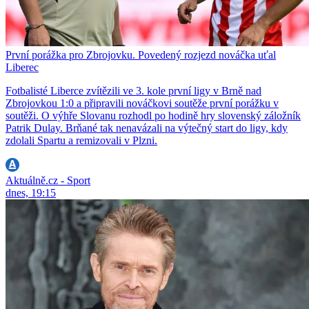
První porážka pro Zbrojovku. Povedený rozjezd nováčka uťal
Liberec
Fotbalisté Liberce zvítězili ve 3. kole první ligy v Brně nad
Zbrojovkou 1:0 a připravili nováčkovi soutěže první porážku v
soutěži. O výhře Slovanu rozhodl po hodině hry slovenský záložník
Patrik Dulay. Brňané tak nenavázali na výtečný start do ligy, kdy
zdolali Spartu a remizovali v Plzni.
Aktuálně.cz - Sport
dnes, 19:15