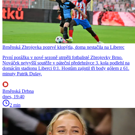
Brněnská Zbrojovka poprvé klopýtla, doma nestačila na Liberec
První porážku v nové sezoně utrpěli fotbalisté Zbrojovky Brno.
Nováček nejvyšší soutěže v páteční předehrávce 3. kola podlehl na
domácím stadionu Liberci 0:1. Hostům zajistil tři body gólem z 61.
minuty Patrik Dulay.
Brněnská Drbna
dnes, 19:40
2 min