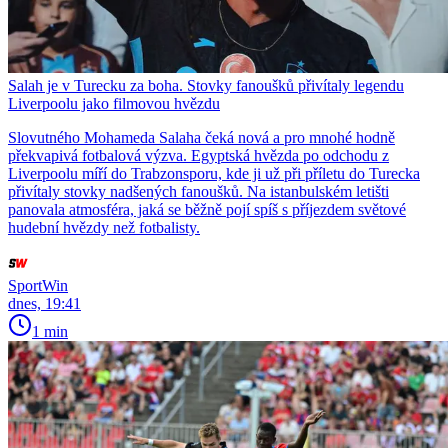
Salah je v Turecku za boha. Stovky fanoušků přivítaly legendu
Liverpoolu jako filmovou hvězdu
Slovutného Mohameda Salaha čeká nová a pro mnohé hodně
překvapivá fotbalová výzva. Egyptská hvězda po odchodu z
Liverpoolu míří do Trabzonsporu, kde ji už při příletu do Turecka
přivítaly stovky nadšených fanoušků. Na istanbulském letišti
panovala atmosféra, jaká se běžně pojí spíš s příjezdem světové
hudební hvězdy než fotbalisty.
SportWin
dnes, 19:41
1 min