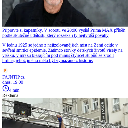
Připravte si kapesníky. V sobotu ve 20:00 vysílá Prima MAX příběh
podle skutečné události, který rozseká i ty nejtvrdší povahy
V lednu 1925 se jedno z nejizolovanějších míst na Zemi ocitlo v
sevření smrtící epidemie. Zatímco stovky dětských životů visely na
vlásku, v mrazu klesajícím pod minus čtyřicet stupňů se zrodil
hrdina, jehož jméno mělo být vymazáno z historie.
FAJNTIP.cz
dnes, 19:00
4 min
Reklama