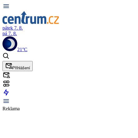
pátek 7. 8.
pá 7. 8.
21°C
Přihlášení
Reklama