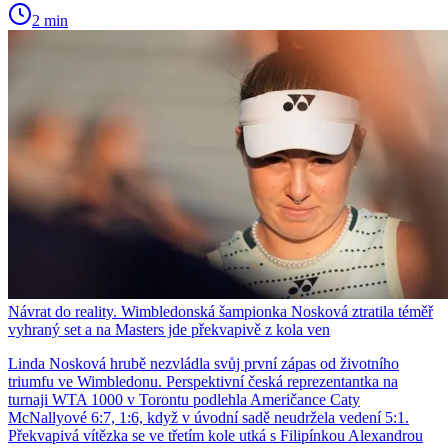
2 min
Návrat do reality. Wimbledonská šampionka Nosková ztratila téměř
vyhraný set a na Masters jde překvapivě z kola ven
Linda Nosková hrubě nezvládla svůj první zápas od životního
triumfu ve Wimbledonu. Perspektivní česká reprezentantka na
turnaji WTA 1000 v Torontu podlehla Američance Caty
McNallyové 6:7, 1:6, když v úvodní sadě neudržela vedení 5:1.
Překvapivá vítězka se ve třetím kole utká s Filipínkou Alexandrou