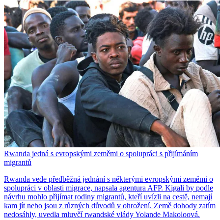
Rwanda jedná s evropskými zeměmi o spolupráci s přijímáním
migrantů
Rwanda vede předběžná jednání s některými evropskými zeměmi o
spolupráci v oblasti migrace, napsala agentura AFP. Kigali by podle
návrhu mohlo přijímat rodiny migrantů, kteří uvízli na cestě, nemají
kam jít nebo jsou z různých důvodů v ohrožení. Země dohody zatím
nedosáhly, uvedla mluvčí rwandské vlády Yolande Makoloová.