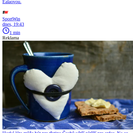
Ealaovou.
SportWin
dnes, 19:43
1 min
Reklama