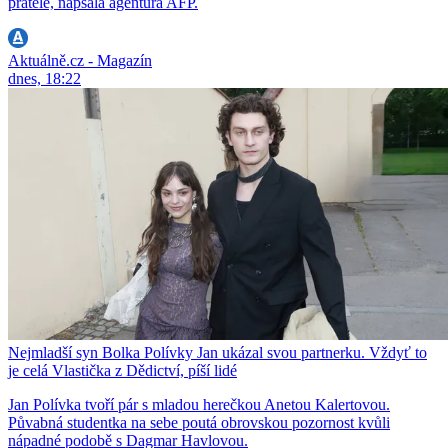
přátelé, napsala agentura AFP.
Aktuálně.cz - Magazín
dnes, 18:22
Nejmladší syn Bolka Polívky Jan ukázal svou partnerku. Vždyť to
je celá Vlastička z Dědictví, píší lidé
Jan Polívka tvoří pár s mladou herečkou Anetou Kalertovou.
Půvabná studentka na sebe poutá obrovskou pozornost kvůli
nápadné podobě s Dagmar Havlovou.