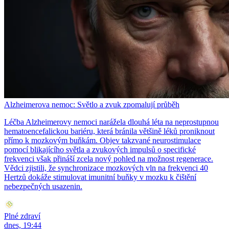
Alzheimerova nemoc: Světlo a zvuk zpomalují průběh
Léčba Alzheimerovy nemoci narážela dlouhá léta na neprostupnou
hematoencefalickou bariéru, která bránila většině léků proniknout
přímo k mozkovým buňkám. Objev takzvané neurostimulace
pomocí blikajícího světla a zvukových impulsů o specifické
frekvenci však přináší zcela nový pohled na možnost regenerace.
Vědci zjistili, že synchronizace mozkových vln na frekvenci 40
Hertzů dokáže stimulovat imunitní buňky v mozku k čištění
nebezpečných usazenin.
Plné zdraví
dnes, 19:44