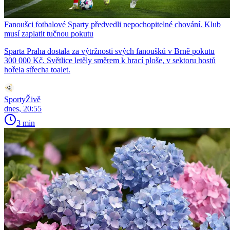
Fanoušci fotbalové Sparty předvedli nepochopitelné chování. Klub
musí zaplatit tučnou pokutu
Sparta Praha dostala za výtržnosti svých fanoušků v Brně pokutu
300 000 Kč. Světlice letěly směrem k hrací ploše, v sektoru hostů
hořela střecha toalet.
SportyŽivě
dnes, 20:55
3 min