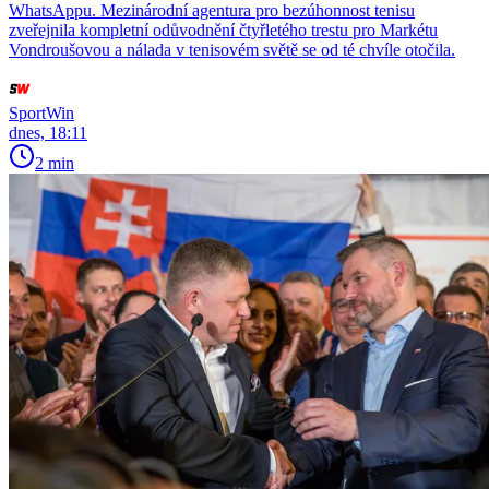
WhatsAppu. Mezinárodní agentura pro bezúhonnost tenisu
zveřejnila kompletní odůvodnění čtyřletého trestu pro Markétu
Vondroušovou a nálada v tenisovém světě se od té chvíle otočila.
SportWin
dnes, 18:11
2 min