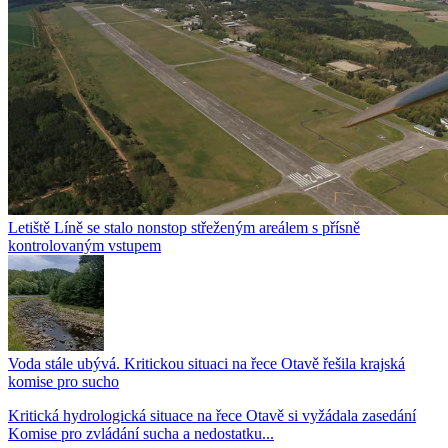
Letiště Líně se stalo nonstop střeženým areálem s přísně
kontrolovaným vstupem
Voda stále ubývá. Kritickou situaci na řece Otavě řešila krajská
komise pro sucho
Kritická hydrologická situace na řece Otavě si vyžádala zasedání
Komise pro zvládání sucha a nedostatku...