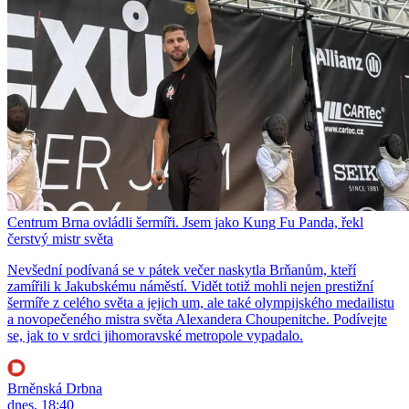
Centrum Brna ovládli šermíři. Jsem jako Kung Fu Panda, řekl
čerstvý mistr světa
Nevšední podívaná se v pátek večer naskytla Brňanům, kteří
zamířili k Jakubskému náměstí. Vidět totiž mohli nejen prestižní
šermíře z celého světa a jejich um, ale také olympijského medailistu
a novopečeného mistra světa Alexandera Choupenitche. Podívejte
se, jak to v srdci jihomoravské metropole vypadalo.
Brněnská Drbna
dnes, 18:40