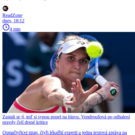
ReadZone
dnes, 18:12
4 min
Zastali se jí, teď si sypou popel na hlavu. Vondroušová po odhalení
pravdy čelí drsné kritice
Osmačtyřicet stran, čtyři lékařští experti a jedna textová zpráva na