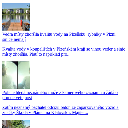
Vedra místy zhoršila kvalitu vody na Plzeňsku, rybníky v Plzni
sinice nemají
Kvalita vody v koupalištích v Plzeňském kraji se vinou veder a sinic
místy zhoršila. Platí to například pro...
Policie hledá neznámého muže z kamerového záznamu a žádá o
pomoc veřejnost
Zatím neznámý pachatel odcizil batoh ze zaparkovaného vozidla
značky Škoda v Plánici na Klatovsku. Majitel...