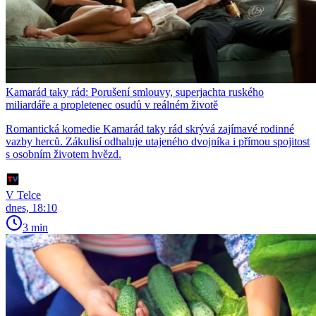
Kamarád taky rád: Porušení smlouvy, superjachta ruského
miliardáře a propletenec osudů v reálném životě
Romantická komedie Kamarád taky rád skrývá zajímavé rodinné
vazby herců. Zákulisí odhaluje utajeného dvojníka i přímou spojitost
s osobním životem hvězd.
V Telce
dnes, 18:10
3 min