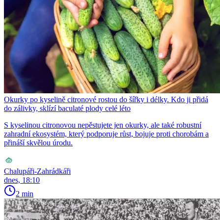
Okurky po kyselině citronové rostou do šířky i délky. Kdo ji přidá
do zálivky, sklízí baculaté plody celé léto
S kyselinou citronovou nepěstujete jen okurky, ale také robustní
zahradní ekosystém, který podporuje růst, bojuje proti chorobám a
přináší skvělou úrodu.
Chalupáři-Zahrádkáři
dnes, 18:10
2 min