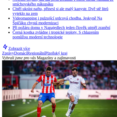
smíchovského nákupáku
Chtěl ukrást naftu, přinesl si ale malý kanystr. Dvě stě litrů
vyteklo na zem
Videomapping i pulzující srdcová chodba. Jeskyně Na
Špičáku chystá modernizaci
Při požáru domu v Napajedlech jeden člověk utrpěl zranění
Černá kostka zvládne i tropické teploty. S chlazením
pomůžou moderní technologie
Zobrazit více
Zprávy
Domácí
Regionální
Plzeňský kraj
Vybrali jsme pro vás
Magazíny a zajímavosti