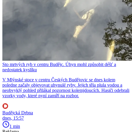
Sto mrtvých ryb v centru Budějc. Úhyn mohl způsobit déšť a
nedostatek kyslíku
V Mlýnské stoce v centru Českých Budějovic se dnes kolem
poledne začaly objevovat uhynulé ryby. Jejich těla plula vodou a
neobvyklý pohled přilákal pozornost kolemjdoucích. Hasiči odebrali
vzorky vody, které nyní zamíří na rozbor.
Budějcká Drbna
dnes, 15:57
1 min
Reklama