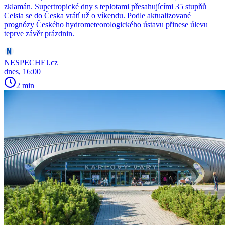
zklamán. Supertropické dny s teplotami přesahujícími 35 stupňů
Celsia se do Česka vrátí už o víkendu. Podle aktualizované
prognózy Českého hydrometeorologického ústavu přinese úlevu
teprve závěr prázdnin.
NESPECHEJ.cz
dnes, 16:00
2 min