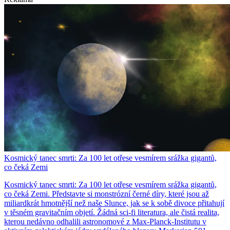
Kosmický tanec smrti: Za 100 let otřese vesmírem srážka gigantů,
co čeká Zemi
Kosmický tanec smrti: Za 100 let otřese vesmírem srážka gigantů,
co čeká Zemi. Představte si monstrózní černé díry, které jsou až
miliardkrát hmotnější než naše Slunce, jak se k sobě divoce přitahují
v těsném gravitačním objetí. Žádná sci-fi literatura, ale čistá realita,
kterou nedávno odhalili astronomové z Max-Planck-Institutu v