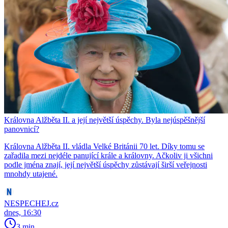
Královna Alžběta II. a její největší úspěchy. Byla nejúspěšnější
panovnicí?
Královna Alžběta II. vládla Velké Británii 70 let. Díky tomu se
zařadila mezi nejdéle panující krále a královny. Ačkoliv ji všichni
podle jména znají, její největší úspěchy zůstávají širší veřejnosti
mnohdy utajené.
NESPECHEJ.cz
dnes, 16:30
3 min