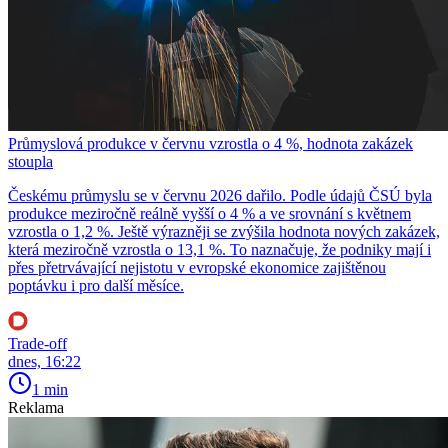
Průmyslová produkce v červnu vzrostla o 4 %, hodnota zakázek
stoupla
Českému průmyslu se v červnu 2026 dařilo. Podle údajů ČSÚ byla
produkce meziročně reálně vyšší o 4 % a ve srovnání s květnem
vzrostla o 1,2 %. Ještě výrazněji se zvýšila hodnota nových zakázek,
která meziročně vzrostla o 13,1 %. To naznačuje, že podniky mají i
přes přetrvávající nejistotu v evropské ekonomice zajištěnou
poptávku i pro další měsíce.
Trade-off
dnes, 16:22
1 min
Reklama