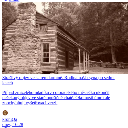
Strašlivý objev ve starém komíně. Rodina našla syna po sedmi
letech
Případ zmizelého mladíka z coloradského městečka ukončil
nečekaný objev ve staré opuštěné chatě. Okolnosti úmrtí ale
zpochybňují vyšetřovací verzi.
kroniQa
dnes, 16:28