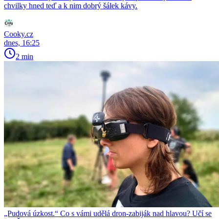
chvilky hned teď a k nim dobrý šálek kávy.
Cooky.cz
dnes, 16:25
2 min
„Pudová úzkost.“ Co s vámi udělá dron-zabiják nad hlavou? Učí se