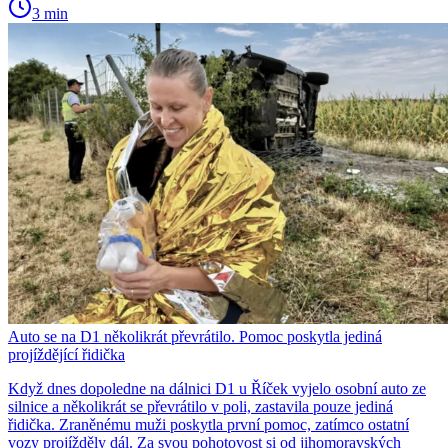
3 min
Auto se na D1 několikrát převrátilo. Pomoc poskytla jediná
projíždějící řidička
Když dnes dopoledne na dálnici D1 u Říček vyjelo osobní auto ze
silnice a několikrát se převrátilo v poli, zastavila pouze jediná
řidička. Zraněnému muži poskytla první pomoc, zatímco ostatní
vozy projížděly dál. Za svou pohotovost si od jihomoravských