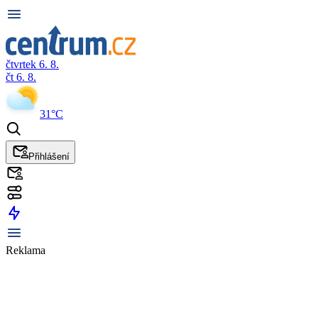
čtvrtek 6. 8.
čt 6. 8.
31°C
Přihlášení
Reklama