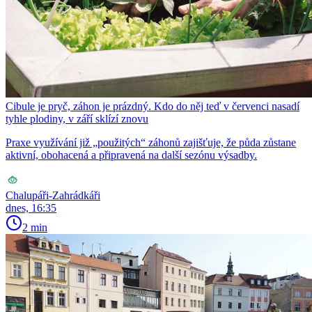
Cibule je pryč, záhon je prázdný. Kdo do něj teď v červenci nasadí
tyhle plodiny, v září sklízí znovu
Praxe využívání již „použitých“ záhonů zajišťuje, že půda zůstane
aktivní, obohacená a připravená na další sezónu výsadby.
Chalupáři-Zahrádkáři
dnes, 16:35
2 min