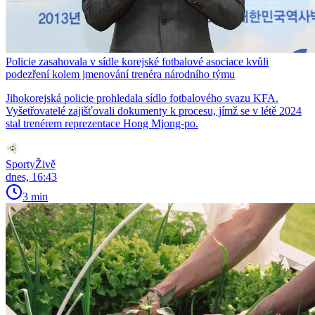
Policie zasahovala v sídle korejské fotbalové asociace kvůli
podezření kolem jmenování trenéra národního týmu
Jihokorejská policie prohledala sídlo fotbalového svazu KFA.
Vyšetřovatelé zajišťovali dokumenty k procesu, jímž se v létě 2024
stal trenérem reprezentace Hong Mjong-po.
SportyŽivě
dnes, 16:43
3 min