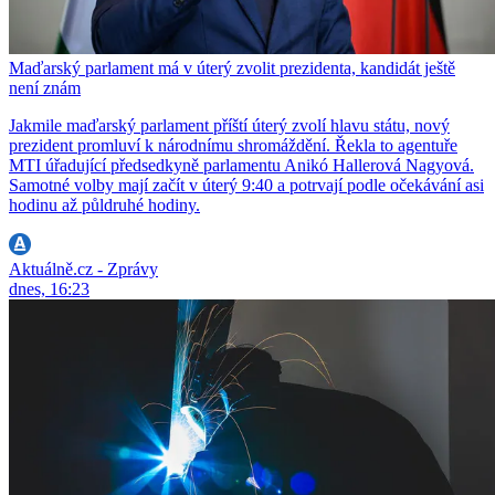
Maďarský parlament má v úterý zvolit prezidenta, kandidát ještě
není znám
Jakmile maďarský parlament příští úterý zvolí hlavu státu, nový
prezident promluví k národnímu shromáždění. Řekla to agentuře
MTI úřadující předsedkyně parlamentu Anikó Hallerová Nagyová.
Samotné volby mají začít v úterý 9:40 a potrvají podle očekávání asi
hodinu až půldruhé hodiny.
Aktuálně.cz - Zprávy
dnes, 16:23