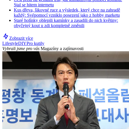
Stal se hitem internetu
Kus dřeva, šikovné ruce a výsledek, který chce na zahradě
každý: Svépomocí vzniklo posezení jako z hobby marketu
Staré holínky oblepili kamínky a zasadili do nich květiny:
obyčejný kout u zdi kompletně změnili
Zobrazit více
Lifestyle
DIY
Pro kutily
Vybrali jsme pro vás
Magazíny a zajímavosti