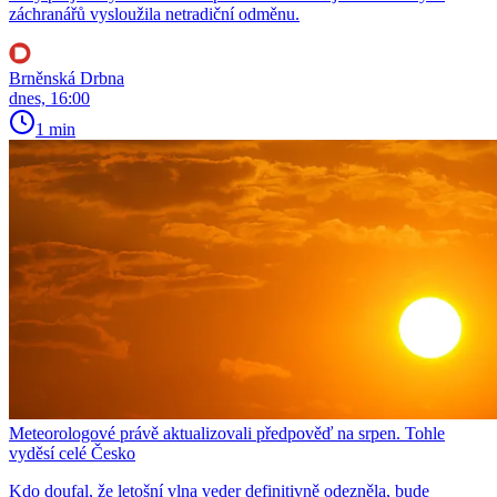
záchranářů vysloužila netradiční odměnu.
Brněnská Drbna
dnes, 16:00
1 min
Meteorologové právě aktualizovali předpověď na srpen. Tohle
vyděsí celé Česko
Kdo doufal, že letošní vlna veder definitivně odezněla, bude