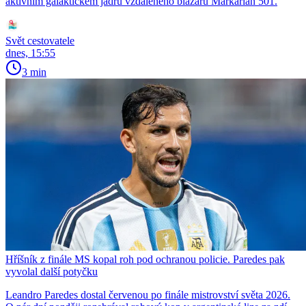
aktivním galaktickém jádru vzdáleného blazaru Markarian 501.
Svět cestovatele
dnes, 15:55
3 min
Hříšník z finále MS kopal roh pod ochranou policie. Paredes pak
vyvolal další potyčku
Leandro Paredes dostal červenou po finále mistrovství světa 2026.