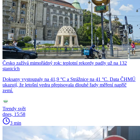
Česko zažívá mimořádný rok: teplotní rekordy padly už na 132
stanicích
Doksany vystoupaly na 41,9 °C a Strážnice na 41 °C. Data ČHMÚ
ukazují, že letošní vedra přepisovala dlouhé řady měření napříč
zemí.
Trendy svět
dnes, 15:58
3 min