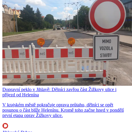
Dopravní peklo v Jihlavě: Dělníci zavřou část Žižkovy ulice i
příjezd od Helenína
V krajském městě pokračuje oprava průtahu, dělníci se opět
posunou o část blíže Helenínu. Kromě toho začne hned v pondělí
první etapa oprav Žižkovy ulice.