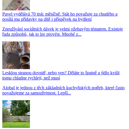
Pavel vydělává 70 tisíc měsíčně. Stát ho považuje za chudého a
posílá mu přídavky na dítě i příspěvek na bydlení
Zneužívání sociálních dávek je velmi ožehavým tématem. Existuje
řada způsobů, jak to lze provést. Mnohé z...
Lesklou stranou dovnitř, nebo ven? Děláte to špatně a jídlo kvůli
tomu chladne rychleji, než musí
Alobal je jednou z těch základních kuchyňských potřeb, které často
považujeme za samozřejmost. Lepší...