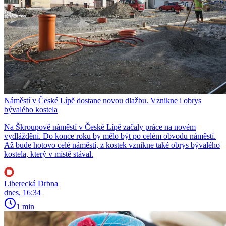
Náměstí v České Lípě dostane novou dlažbu. Vznikne i obrys
bývalého kostela
Na Škroupově náměstí v České Lípě začaly práce na novém
vydláždění. Do konce roku by mělo být po celém obvodu náměstí.
Až bude hotovo celé náměstí, z kostek vznikne také obrys bývalého
kostela, který v místě stával.
Liberecká Drbna
dnes, 16:34
1 min