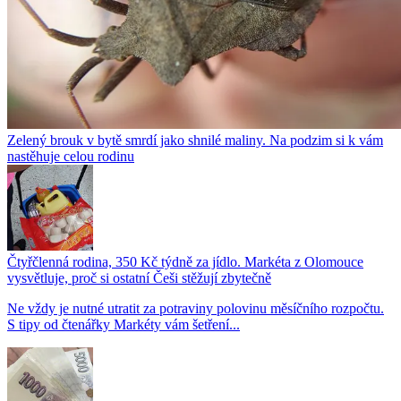
Zelený brouk v bytě smrdí jako shnilé maliny. Na podzim si k vám
nastěhuje celou rodinu
Čtyřčlenná rodina, 350 Kč týdně za jídlo. Markéta z Olomouce
vysvětluje, proč si ostatní Češi stěžují zbytečně
Ne vždy je nutné utratit za potraviny polovinu měsíčního rozpočtu.
S tipy od čtenářky Markéty vám šetření...