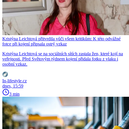
Kristýna Leichtová přitvrdila vůči všem kritikům: K této odvážné
fotce při kojení připsala ostrý vzkaz
Kristýna Leichtová se na sociálních sítích zastala žen, které kojí na
veřejnosti. Před Světovým týdnem kojení přidala fotku z vlaku i
osobní vzkaz.
In-lifestyle.cz
dnes, 15:59
3 min