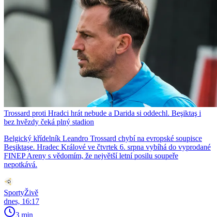
Trossard proti Hradci hrát nebude a Darida si oddechl. Beşiktaş i
bez hvězdy čeká plný stadion
Belgický křídelník Leandro Trossard chybí na evropské soupisce
Beşiktaşe. Hradec Králové ve čtvrtek 6. srpna vybíhá do vyprodané
FINEP Areny s vědomím, že největší letní posilu soupeře
nepotkává.
SportyŽivě
dnes, 16:17
3 min