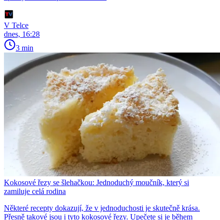
V Telce
dnes, 16:28
3 min
Kokosové řezy se šlehačkou: Jednoduchý moučník, který si
zamiluje celá rodina
Některé recepty dokazují, že v jednoduchosti je skutečně krása.
Přesně takové jsou i tyto kokosové řezy. Upečete si je během