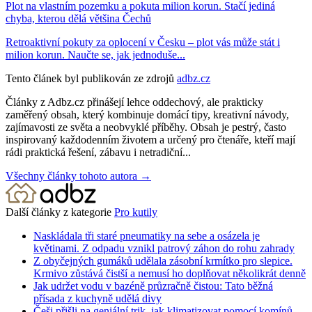
Plot na vlastním pozemku a pokuta milion korun. Stačí jediná
chyba, kterou dělá většina Čechů
Retroaktivní pokuty za oplocení v Česku – plot vás může stát i
milion korun. Naučte se, jak jednoduše...
Tento článek byl publikován ze zdrojů
adbz.cz
Články z Adbz.cz přinášejí lehce oddechový, ale prakticky
zaměřený obsah, který kombinuje domácí tipy, kreativní návody,
zajímavosti ze světa a neobvyklé příběhy. Obsah je pestrý, často
inspirovaný každodenním životem a určený pro čtenáře, kteří mají
rádi praktická řešení, zábavu i netradiční...
Všechny články tohoto autora →
Další články z kategorie
Pro kutily
Naskládala tři staré pneumatiky na sebe a osázela je
květinami. Z odpadu vznikl patrový záhon do rohu zahrady
Z obyčejných gumáků udělala zásobní krmítko pro slepice.
Krmivo zůstává čistší a nemusí ho doplňovat několikrát denně
Jak udržet vodu v bazéně průzračně čistou: Tato běžná
přísada z kuchyně udělá divy
Češi přišli na geniální trik, jak klimatizovat pomocí komínů.