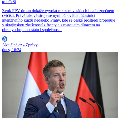
to i Češi
Zvuk FPV dronu dokáže vyvolat mrazení v zádech i na bezpečném
cvičišti. Právě takové stroje se nyní učí ovládat účastníci
intenzivního kurzu nedaleko Prahy, kde se české prostředí propojuje
s ukrajinskou zkušeností z fronty a s rostoucím důrazem na
obranyschopnost státu i společnosti.
Aktuálně.cz - Zprávy
dnes, 16:24