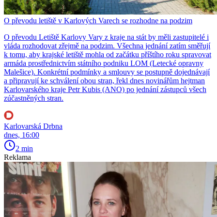
O převodu letiště v Karlových Varech se rozhodne na podzim
O převodu Letiště Karlovy Vary z kraje na stát by měli zastupitelé i
vláda rozhodovat zřejmě na podzim. Všechna jednání zatím směřují
k tomu, aby krajské letiště mohla od začátku příštího roku spravovat
armáda prostřednictvím státního podniku LOM (Letecké opravny
Malešice). Konkrétní podmínky a smlouvy se postupně dojednávají
a připravují ke schválení obou stran, řekl dnes novinářům hejtman
Karlovarského kraje Petr Kubis (ANO) po jednání zástupců všech
zúčastněných stran.
Karlovarská Drbna
dnes, 16:00
2 min
Reklama