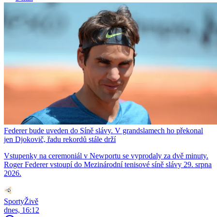
Federer bude uveden do Síně slávy. V grandslamech ho překonal
jen Djokovič, řadu rekordů stále drží
Vstupenky na ceremoniál v Newportu se vyprodaly za dvě minuty.
Roger Federer vstoupí do Mezinárodní tenisové síně slávy 29. srpna
2026.
SportyŽivě
dnes, 16:12