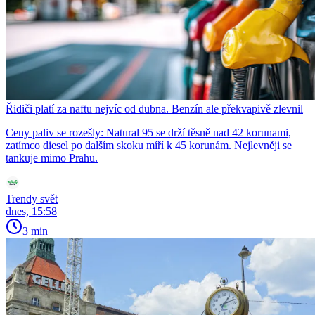
Řidiči platí za naftu nejvíc od dubna. Benzín ale překvapivě zlevnil
Ceny paliv se rozešly: Natural 95 se drží těsně nad 42 korunami,
zatímco diesel po dalším skoku míří k 45 korunám. Nejlevněji se
tankuje mimo Prahu.
Trendy svět
dnes, 15:58
3 min