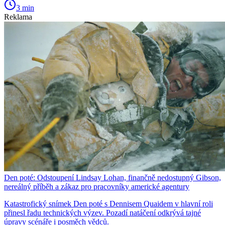
3 min
Reklama
Den poté: Odstoupení Lindsay Lohan, finančně nedostupný Gibson,
nereálný příběh a zákaz pro pracovníky americké agentury
Katastrofický snímek Den poté s Dennisem Quaidem v hlavní roli
přinesl řadu technických výzev. Pozadí natáčení odkrývá tajné
úpravy scénáře i posměch vědců.