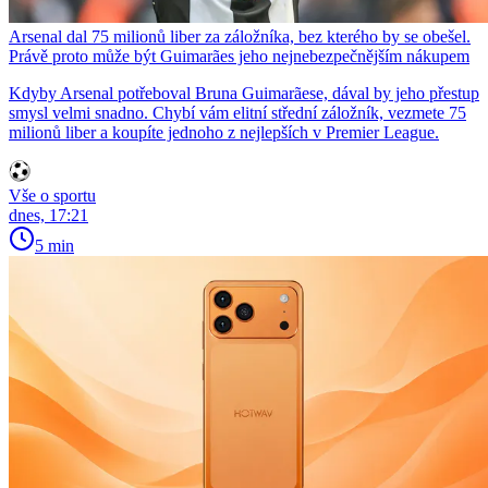
Arsenal dal 75 milionů liber za záložníka, bez kterého by se obešel.
Právě proto může být Guimarães jeho nejnebezpečnějším nákupem
Kdyby Arsenal potřeboval Bruna Guimarãese, dával by jeho přestup
smysl velmi snadno. Chybí vám elitní střední záložník, vezmete 75
milionů liber a koupíte jednoho z nejlepších v Premier League.
Vše o sportu
dnes, 17:21
5 min