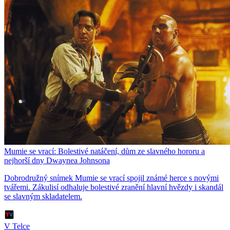
Mumie se vrací: Bolestivé natáčení, dům ze slavného hororu a
nejhorší dny Dwaynea Johnsona
Dobrodružný snímek Mumie se vrací spojil známé herce s novými
tvářemi. Zákulisí odhaluje bolestivé zranění hlavní hvězdy i skandál
se slavným skladatelem.
V Telce