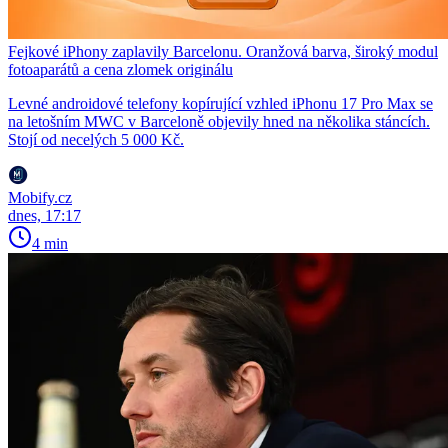
Fejkové iPhony zaplavily Barcelonu. Oranžová barva, široký modul
fotoaparátů a cena zlomek originálu
Levné androidové telefony kopírující vzhled iPhonu 17 Pro Max se
na letošním MWC v Barceloně objevily hned na několika stáncích.
Stojí od necelých 5 000 Kč.
Mobify.cz
dnes, 17:17
4 min