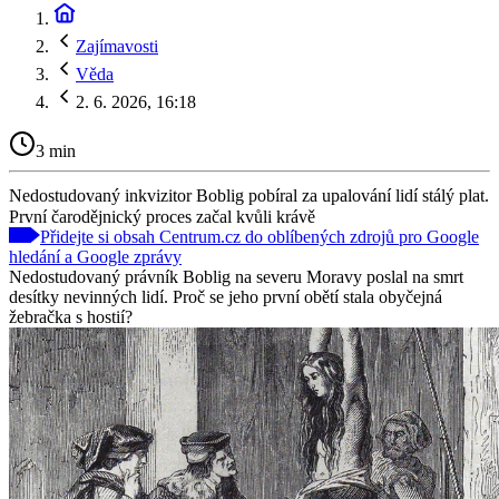
Zajímavosti
Věda
2. 6. 2026, 16:18
3 min
Nedostudovaný inkvizitor Boblig pobíral za upalování lidí stálý plat.
První čarodějnický proces začal kvůli krávě
Přidejte si obsah Centrum.cz do oblíbených zdrojů pro Google
hledání a Google zprávy
Nedostudovaný právník Boblig na severu Moravy poslal na smrt
desítky nevinných lidí. Proč se jeho první obětí stala obyčejná
žebračka s hostií?