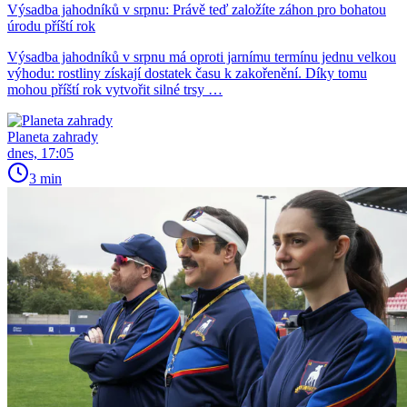
Výsadba jahodníků v srpnu: Právě teď založíte záhon pro bohatou
úrodu příští rok
Výsadba jahodníků v srpnu má oproti jarnímu termínu jednu velkou
výhodu: rostliny získají dostatek času k zakořenění. Díky tomu
mohou příští rok vytvořit silné trsy …
Planeta zahrady
dnes, 17:05
3 min