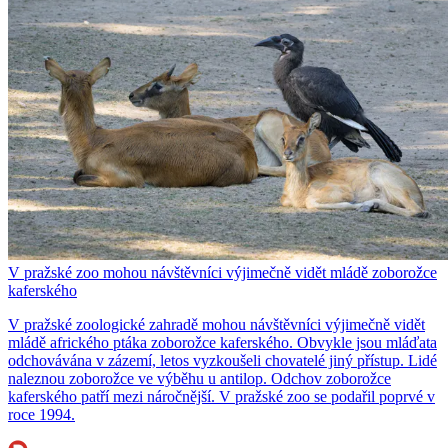
V pražské zoo mohou návštěvníci výjimečně vidět mládě zoborožce
kaferského
V pražské zoologické zahradě mohou návštěvníci výjimečně vidět
mládě afrického ptáka zoborožce kaferského. Obvykle jsou mláďata
odchovávána v zázemí, letos vyzkoušeli chovatelé jiný přístup. Lidé
naleznou zoborožce ve výběhu u antilop. Odchov zoborožce
kaferského patří mezi náročnější. V pražské zoo se podařil poprvé v
roce 1994.