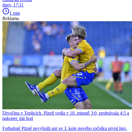
dnes, 17:11
1 min
Reklama
Divočina v Teplicích. Plzeň vedla v 10. minutě 3:0, prohrávala 4:5 a
nakonec má bod
Fotbalisté Plzně nevyhráli ani ve 3. kole nového ročníku první ligy.