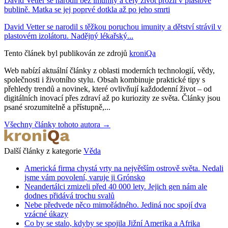
David Vetter se narodil bez imunity a celý život prožil v plastové
bublině. Matka se jej poprvé dotkla až po jeho smrti
David Vetter se narodil s těžkou poruchou imunity a dětství strávil v
plastovém izolátoru. Nadějný lékařský...
Tento článek byl publikován ze zdrojů
kroniQa
Web nabízí aktuální články z oblasti moderních technologií, vědy,
společnosti i životního stylu. Obsah kombinuje praktické tipy s
přehledy trendů a novinek, které ovlivňují každodenní život – od
digitálních inovací přes zdraví až po kuriozity ze světa. Články jsou
psané srozumitelně a přístupně,...
Všechny články tohoto autora →
Další články z kategorie
Věda
Americká firma chystá vrty na největším ostrově světa. Nedali
jsme vám povolení, varuje ji Grónsko
Neandertálci zmizeli před 40 000 lety. Jejich gen nám ale
dodnes přidává trochu svalů
Nebe předvede něco mimořádného. Jediná noc spojí dva
vzácné úkazy
Co by se stalo, kdyby se spojila Jižní Amerika a Afrika