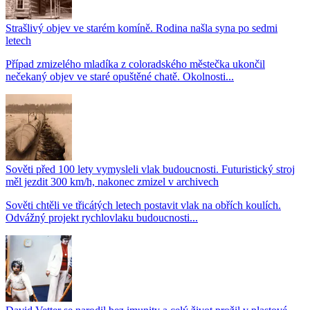
Strašlivý objev ve starém komíně. Rodina našla syna po sedmi
letech
Případ zmizelého mladíka z coloradského městečka ukončil
nečekaný objev ve staré opuštěné chatě. Okolnosti...
Sověti před 100 lety vymysleli vlak budoucnosti. Futuristický stroj
měl jezdit 300 km/h, nakonec zmizel v archivech
Sověti chtěli ve třicátých letech postavit vlak na obřích koulích.
Odvážný projekt rychlovlaku budoucnosti...