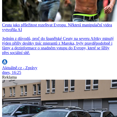
Ceuta jako příležitost rozeštvat Evropu. Některá manipulační videa
vytvořila AI
Jedním z důvodů, proč do španělské Ceuty na severu Afriky minulý
týden přišly desítky tisíc migrantů z Maroka, byly pravděpodobně i
fámy a dezinformace o snadném vstupu do Evropy, které se šířily
přes sociální sítě.
Aktuálně.cz - Zprávy
dnes, 16:25
Reklama