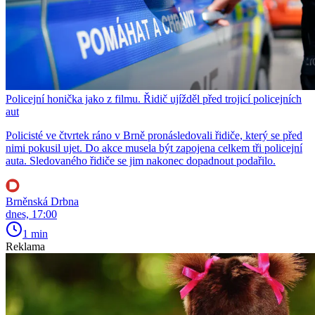
Policejní honička jako z filmu. Řidič ujížděl před trojicí policejních
aut
Policisté ve čtvrtek ráno v Brně pronásledovali řidiče, který se před
nimi pokusil ujet. Do akce musela být zapojena celkem tři policejní
auta. Sledovaného řidiče se jim nakonec dopadnout podařilo.
Brněnská Drbna
dnes, 17:00
1 min
Reklama