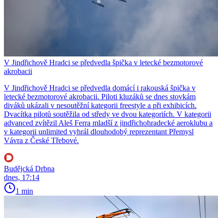
V Jindřichově Hradci se předvedla špička v letecké bezmotorové
akrobacii
V Jindřichově Hradci se předvedla domácí i rakouská špička v
letecké bezmotorové akrobacii. Piloti kluzáků se dnes stovkám
diváků ukázali v nesoutěžní kategorii freestyle a při exhibicích.
Dvacítka pilotů soutěžila od středy ve dvou kategoriích. V kategorii
advanced zvítězil Aleš Ferra mladší z jindřichohradecké aeroklubu a
v kategorii unlimited vyhrál dlouhodobý reprezentant Přemysl
Vávra z České Třebové.
Budějcká Drbna
dnes, 17:14
1 min