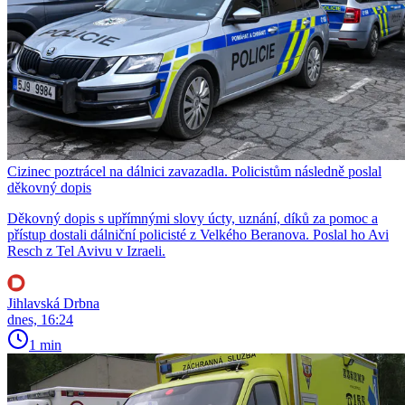
Cizinec poztrácel na dálnici zavazadla. Policistům následně poslal
děkovný dopis
Děkovný dopis s upřímnými slovy úcty, uznání, díků za pomoc a
přístup dostali dálniční policisté z Velkého Beranova. Poslal ho Avi
Resch z Tel Avivu v Izraeli.
Jihlavská Drbna
dnes, 16:24
1 min