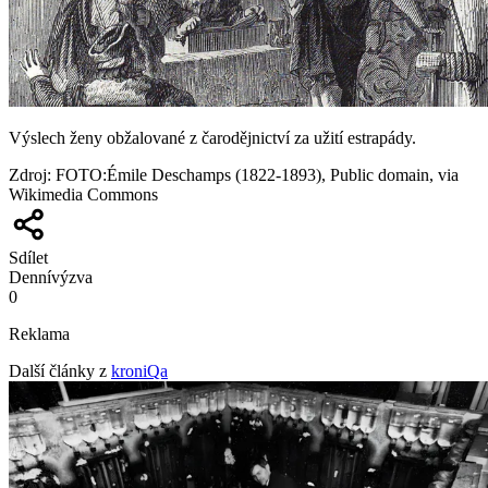
Výslech ženy obžalované z čarodějnictví za užití estrapády.
Zdroj
:
FOTO:Émile Deschamps (1822-1893), Public domain, via
Wikimedia Commons
Sdílet
Denní
výzva
0
Reklama
Další články z
kroniQa