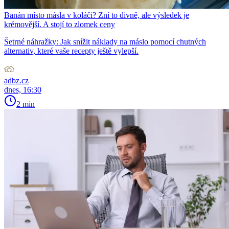
Banán místo másla v koláči? Zní to divně, ale výsledek je
krémovější. A stojí to zlomek ceny
Šetrné náhražky: Jak snížit náklady na máslo pomocí chutných
alternativ, které vaše recepty ještě vylepší.
adbz.cz
dnes, 16:30
2 min