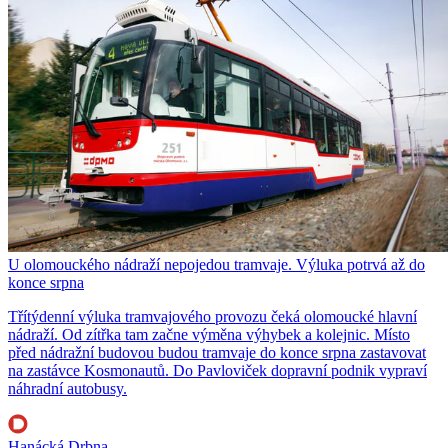
U olomouckého nádraží nepojedou tramvaje. Výluka potrvá až do
konce srpna
Třítýdenní výluka tramvajového provozu čeká olomoucké hlavní
nádraží. Od zítřka tam začne výměna výhybek a kolejnic. Místo
před nádražní budovou budou tramvaje do konce srpna zastavovat
na zastávce Kosmonautů. Do Pavloviček dopravní podnik vypraví
náhradní autobusy.
Hanácká Drbna