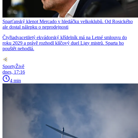
Sparťanský klenot Mercado v hledáčku velkoklubů. Od Rosického
ale dostal nálepku o neprodejnosti
Čtyřiadvacetiletý ekvádorský křídelník má na Letné smlouvu do
roku 2029 a právě rozhodl klíčový duel Ligy mistrů. Sparta ho
pouštět nehodlá.
SportyŽivě
dnes, 17:16
4 min