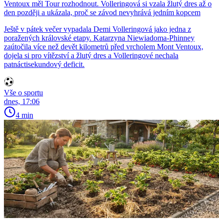
Ventoux měl Tour rozhodnout. Volleringová si vzala žlutý dres až o
den později a ukázala, proč se závod nevyhrává jedním kopcem
Ještě v pátek večer vypadala Demi Volleringová jako jedna z
poražených královské etapy. Katarzyna Niewiadoma-Phinney
zaútočila více než devět kilometrů před vrcholem Mont Ventoux,
dojela si pro vítězství a žlutý dres a Volleringové nechala
patnáctisekundový deficit.
Vše o sportu
dnes, 17:06
4 min