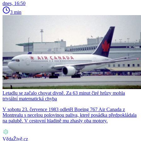
dnes, 16:50
3 min
Letadlu se začalo chovat divně. Za 63 minut čiré hrůzy mohla
triviální matematická chyba
V sobotu 23. července 1983 odletěl Boeing 767 Air Canada z
Montrealu s necelou polovinou paliva, které posádka předpokládala
na palubě. V cestovní hladině mu zhasly oba motory.
VědaŽivě.cz