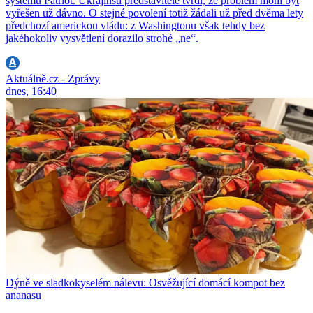
systému Patriot. Ukrajinští představitelé tvrdí, že problém mohl být
vyřešen už dávno. O stejné povolení totiž žádali už před dvěma lety
předchozí americkou vládu: z Washingtonu však tehdy bez
jakéhokoliv vysvětlení dorazilo strohé „ne“.
Aktuálně.cz - Zprávy
dnes, 16:40
Dýně ve sladkokyselém nálevu: Osvěžující domácí kompot bez
ananasu