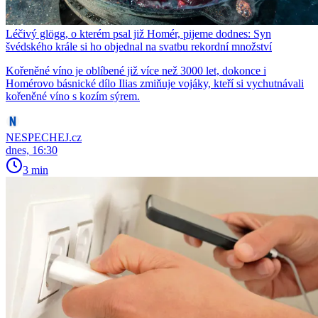
Léčivý glögg, o kterém psal již Homér, pijeme dodnes: Syn
švédského krále si ho objednal na svatbu rekordní množství
Kořeněné víno je oblíbené již více než 3000 let, dokonce i
Homérovo básnické dílo Ilias zmiňuje vojáky, kteří si vychutnávali
kořeněné víno s kozím sýrem.
NESPECHEJ.cz
dnes, 16:30
3 min