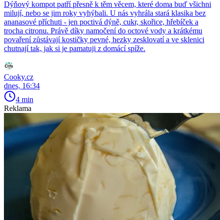
Dýňový kompot patří přesně k těm věcem, které doma buď všichni
milují, nebo se jim roky vyhýbali. U nás vyhrála stará klasika bez
ananasové příchuti - jen poctivá dýně, cukr, skořice, hřebíček a
trocha citronu. Právě díky namočení do octové vody a krátkému
povaření zůstávají kostičky pevné, hezky zesklovatí a ve sklenici
chutnají tak, jak si je pamatuji z domácí spíže.
Cooky.cz
dnes, 16:34
4 min
Reklama