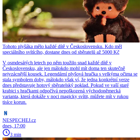
Tohoto plyšáka mělo každé dítě v Československu. Kdo měl
speciálního svítícího, dostane dnes od sběratelů až 5000 Kč
V osmdesátých letech po něm toužilo snad každé dítě v
Československu, ale jen málokdo mohl mít doma ten skutečně
nejvzácnější kousek. Legendární plyšová hračka s velkýma očima se
stala symbolem doby, málokdo však ví, že jedna konkrétní verze
dnes představuje hotový sběratelský poklad. Pokud ve vaší staré
krabici s hračkami odpočívá nepoškozená východoněmecká
varianta, která dokáže v noci magicky svítit, můžete mít v rukou
tisíce korun.
NESPECHEJ.cz
dnes, 17:00
3 min