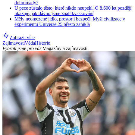
dohromady?
U pece zůstalo těsto, které nikdo neupekl. O 8.600 let později
ukazuje, jak dávno jsme znali kváskování
Měly neomezené jídlo, prostor i bezpečí. Myší civilizace v
experimentu Universe 25 přesto zanikla
Zobrazit více
Zajímavosti
Věda
Historie
Vybrali jsme pro vás
Magazíny a zajímavosti