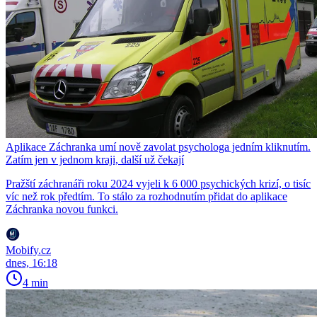
Aplikace Záchranka umí nově zavolat psychologa jedním kliknutím.
Zatím jen v jednom kraji, další už čekají
Pražští záchranáři roku 2024 vyjeli k 6 000 psychických krizí, o tisíc
víc než rok předtím. To stálo za rozhodnutím přidat do aplikace
Záchranka novou funkci.
Mobify.cz
dnes, 16:18
4 min