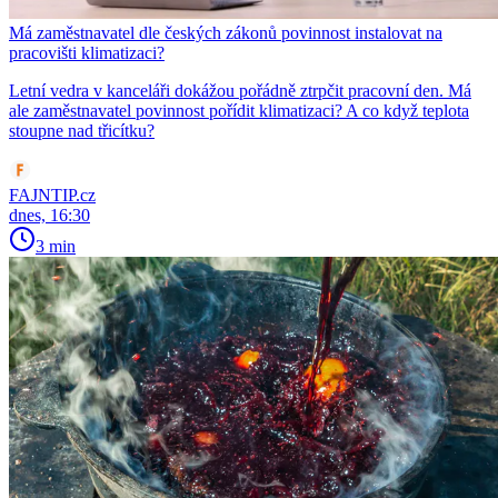
Má zaměstnavatel dle českých zákonů povinnost instalovat na
pracovišti klimatizaci?
Letní vedra v kanceláři dokážou pořádně ztrpčit pracovní den. Má
ale zaměstnavatel povinnost pořídit klimatizaci? A co když teplota
stoupne nad třicítku?
FAJNTIP.cz
dnes, 16:30
3 min