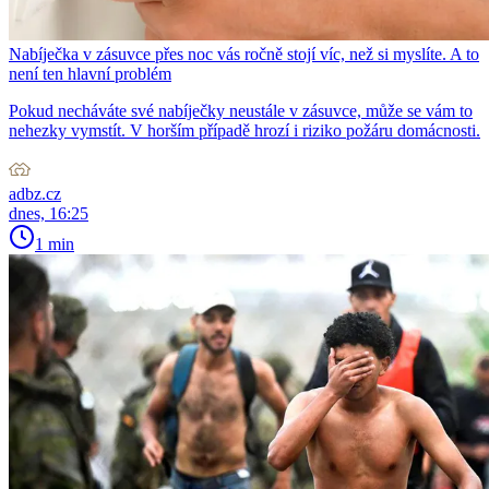
Nabíječka v zásuvce přes noc vás ročně stojí víc, než si myslíte. A to
není ten hlavní problém
Pokud necháváte své nabíječky neustále v zásuvce, může se vám to
nehezky vymstít. V horším případě hrozí i riziko požáru domácnosti.
adbz.cz
dnes, 16:25
1 min