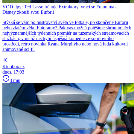
VOD tipy: Ted Lasso trénuje Extraktory, vrací se Futurama a
Disney zkouší svou Euforii
Stýská se vám po mistrovství světa ve fotbale, po skončené Euforii
nebo zlatém věku Futuramy? Pak vás možná potěšíme shrnutím těch
nejvýznamnějších týdenních premiér na tuzemských streamovacích
službách, v nichž nechybí úspěšná komedie ze sportovního
prostředí, retro novinka Ryana Murphyho nebo nová řada kultovní
animované sci-fi.
Kinobox.cz
dnes, 17:03
3 min