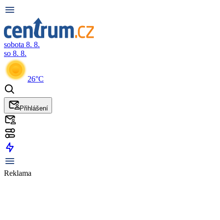
sobota 8. 8.
so 8. 8.
26°C
Přihlášení
Reklama