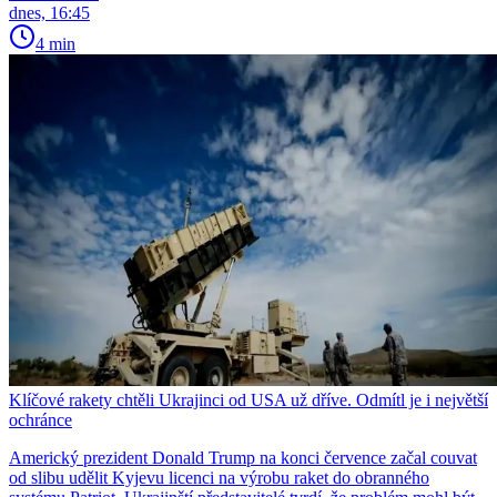
dnes, 16:45
4 min
Klíčové rakety chtěli Ukrajinci od USA už dříve. Odmítl je i největší
ochránce
Americký prezident Donald Trump na konci července začal couvat
od slibu udělit Kyjevu licenci na výrobu raket do obranného