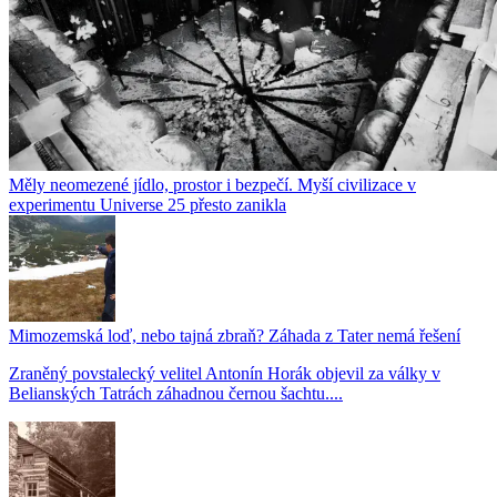
Měly neomezené jídlo, prostor i bezpečí. Myší civilizace v
experimentu Universe 25 přesto zanikla
Mimozemská loď, nebo tajná zbraň? Záhada z Tater nemá řešení
Zraněný povstalecký velitel Antonín Horák objevil za války v
Belianských Tatrách záhadnou černou šachtu....