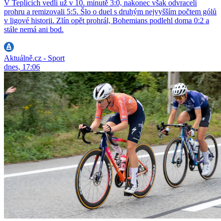
V Teplicích vedli už v 10. minutě 3:0, nakonec však odvraceli
prohru a remizovali 5:5. Šlo o duel s druhým nejvyšším počtem gólů
v ligové historii. Zlín opět prohrál, Bohemians podlehl doma 0:2 a
stále nemá ani bod.
Aktuálně.cz - Sport
dnes, 17:06