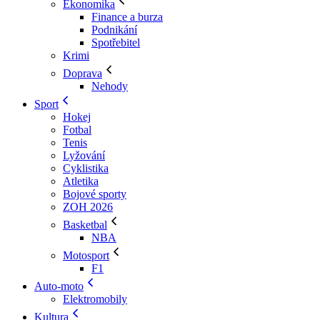
Ekonomika
Finance a burza
Podnikání
Spotřebitel
Krimi
Doprava
Nehody
Sport
Hokej
Fotbal
Tenis
Lyžování
Cyklistika
Atletika
Bojové sporty
ZOH 2026
Basketbal
NBA
Motosport
F1
Auto-moto
Elektromobily
Kultura