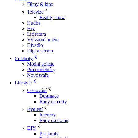
Filmy & kino
Televize
Reality show
Hudba
Hry
Literatura
Výtvarné umění
Divadlo
Digi a stream
Celebrity
Módní policie
Pro pamětníky
Nové tváře
Lifestyle
Cestování
Destinace
Rady na cesty
Bydlení
Interiery
Rady do domu
DIY
Pro kutily