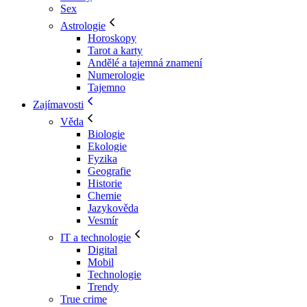
Sex
Astrologie
Horoskopy
Tarot a karty
Andělé a tajemná znamení
Numerologie
Tajemno
Zajímavosti
Věda
Biologie
Ekologie
Fyzika
Geografie
Historie
Chemie
Jazykověda
Vesmír
IT a technologie
Digital
Mobil
Technologie
Trendy
True crime