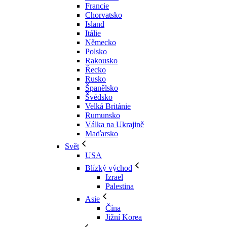
Francie
Chorvatsko
Island
Itálie
Německo
Polsko
Rakousko
Řecko
Rusko
Španělsko
Švédsko
Velká Británie
Rumunsko
Válka na Ukrajině
Maďarsko
Svět
USA
Blízký východ
Izrael
Palestina
Asie
Čína
Jižní Korea