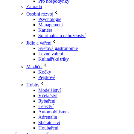
Pro hospodyňky
Zahrada
Osobní rozvoj
Psychologie
Management
Kariéra
Spiritualita a náboženství
Jídlo a vaření
Světová gastronomie
Levné vaření
Kulinářské triky
Mazlíčci
Kočky
Pejskové
Hobby
Modelářství
Včelařství
Rybaření
Letectví
Automobilismus
Adrenalin
Sběratelství
Houbaření