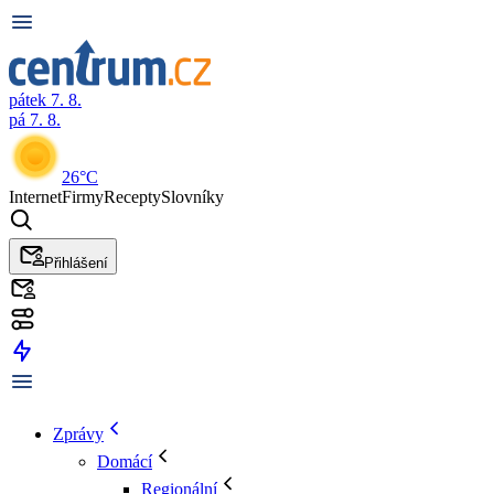
pátek 7. 8.
pá 7. 8.
26°C
Internet
Firmy
Recepty
Slovníky
Přihlášení
Zprávy
Domácí
Regionální