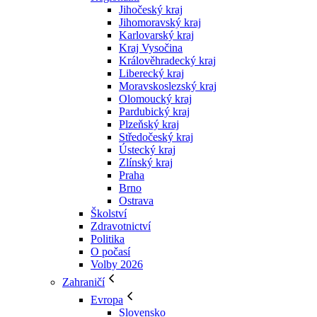
Jihočeský kraj
Jihomoravský kraj
Karlovarský kraj
Kraj Vysočina
Králověhradecký kraj
Liberecký kraj
Moravskoslezský kraj
Olomoucký kraj
Pardubický kraj
Plzeňský kraj
Středočeský kraj
Ústecký kraj
Zlínský kraj
Praha
Brno
Ostrava
Školství
Zdravotnictví
Politika
O počasí
Volby 2026
Zahraničí
Evropa
Slovensko