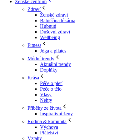
Ženské centrum
Zdraví
Ženské zdraví
Babiččina lékárna
Hubnutí
Duševní zdraví
Wellbeing
Fitness
Jóga a pilates
Módní trendy
Aktuální trendy
Doplňky
Krása
Péče o pleť
Péče o tělo
Vlasy
Nehty
Příběhy ze života
Inspirativní ženy
Rodina & komunita
Výchova
Přátelství
Vztahy