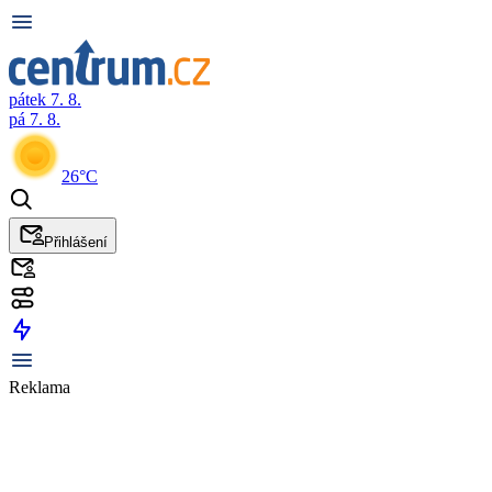
pátek 7. 8.
pá 7. 8.
26°C
Přihlášení
Reklama