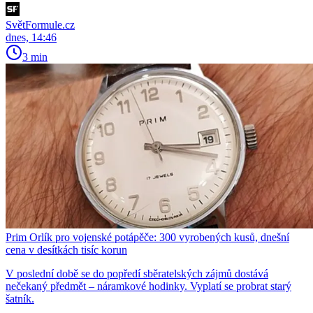
SvětFormule.cz
dnes, 14:46
3 min
Prim Orlík pro vojenské potápěče: 300 vyrobených kusů, dnešní
cena v desítkách tisíc korun
V poslední době se do popředí sběratelských zájmů dostává
nečekaný předmět – náramkové hodinky. Vyplatí se probrat starý
šatník.