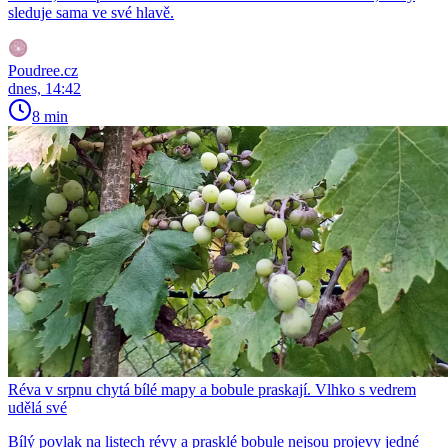
sleduje sama ve své hlavě.
Poudree.cz
dnes, 14:42
8 min
Réva v srpnu chytá bílé mapy a bobule praskají. Vlhko s vedrem
udělá své
Bílý povlak na listech révy a prasklé bobule nejsou projevy jedné