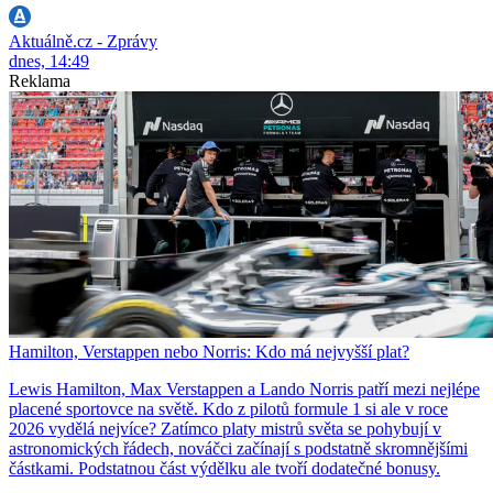
Aktuálně.cz - Zprávy
dnes, 14:49
Reklama
Hamilton, Verstappen nebo Norris: Kdo má nejvyšší plat?
Lewis Hamilton, Max Verstappen a Lando Norris patří mezi nejlépe
placené sportovce na světě. Kdo z pilotů formule 1 si ale v roce
2026 vydělá nejvíce? Zatímco platy mistrů světa se pohybují v
astronomických řádech, nováčci začínají s podstatně skromnějšími
částkami. Podstatnou část výdělku ale tvoří dodatečné bonusy.