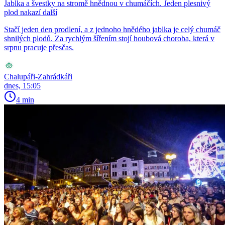
Jablka a švestky na stromě hnědnou v chumáčích. Jeden plesnivý
plod nakazí další
Stačí jeden den prodlení, a z jednoho hnědého jablka je celý chumáč
shnilých plodů. Za rychlým šířením stojí houbová choroba, která v
srpnu pracuje přesčas.
Chalupáři-Zahrádkáři
dnes, 15:05
4 min