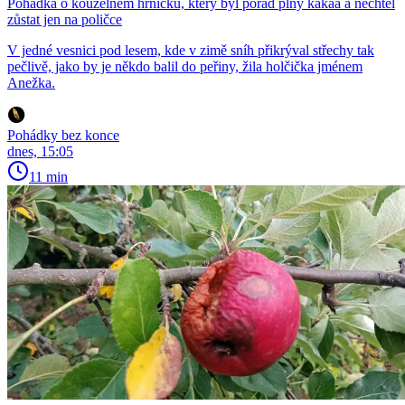
Pohádka o kouzelném hrníčku, který byl pořád plný kakaa a nechtěl
zůstat jen na poličce
V jedné vesnici pod lesem, kde v zimě sníh přikrýval střechy tak
pečlivě, jako by je někdo balil do peřiny, žila holčička jménem
Anežka.
Pohádky bez konce
dnes, 15:05
11 min