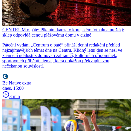
CENTRUM o páté: Pikantní kauza v korejském fotbalu a pražský
sklep odpovídá cenou plážovému domu v cizině
Páteční vydání „Centrum o páté“ přináší denní redakční přehled
nejzajímavějších témat dne na Centru. Klidný letní den se nesl ve
znamení událostí z domova i zahraničí, kulturních připomínek,
sportovních příběhů i témat, která dokážou překvapit svou
nečekanou souvislostí.
Be Native extra
dnes, 15:00
3 min