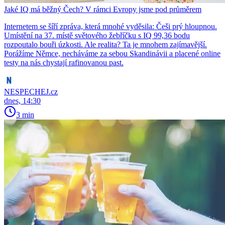
Jaké IQ má běžný Čech? V rámci Evropy jsme pod průměrem
Internetem se šíří zpráva, která mnohé vyděsila: Češi prý hloupnou.
Umístění na 37. místě světového žebříčku s IQ 99,36 bodu
rozpoutalo bouři úzkosti. Ale realita? Ta je mnohem zajímavější.
Porážíme Němce, necháváme za sebou Skandinávii a placené online
testy na nás chystají rafinovanou past.
NESPECHEJ.cz
dnes, 14:30
3 min