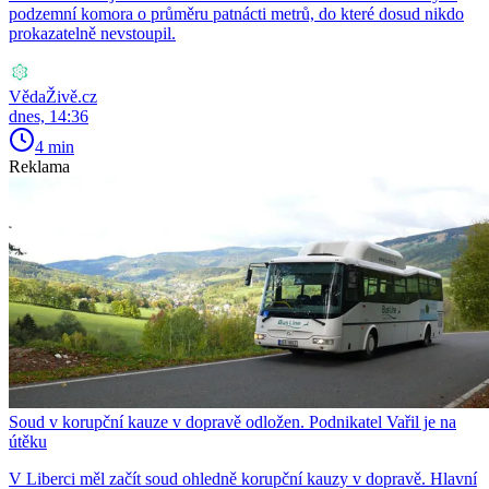
podzemní komora o průměru patnácti metrů, do které dosud nikdo
prokazatelně nevstoupil.
VědaŽivě.cz
dnes, 14:36
4 min
Reklama
Soud v korupční kauze v dopravě odložen. Podnikatel Vařil je na
útěku
V Liberci měl začít soud ohledně korupční kauzy v dopravě. Hlavní