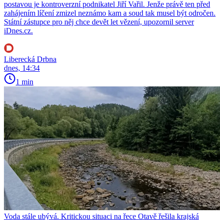
postavou je kontroverzní podnikatel Jiří Vařil. Jenže právě ten před
zahájením líčení zmizel neznámo kam a soud tak musel být odročen.
Státní zástupce pro něj chce devět let vězení, upozornil server
iDnes.cz.
Liberecká Drbna
dnes, 14:34
1 min
Voda stále ubývá. Kritickou situaci na řece Otavě řešila krajská