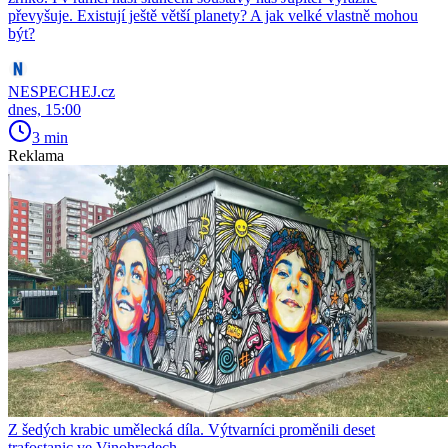
převyšuje. Existují ještě větší planety? A jak velké vlastně mohou
být?
NESPECHEJ.cz
dnes, 15:00
3 min
Reklama
Z šedých krabic umělecká díla. Výtvarníci proměnili deset
trafostanic ve Vinohradech