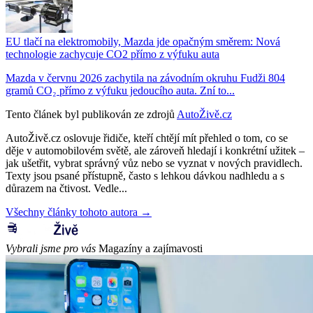
EU tlačí na elektromobily, Mazda jde opačným směrem: Nová
technologie zachycuje CO2 přímo z výfuku auta
Mazda v červnu 2026 zachytila na závodním okruhu Fudži 804
gramů CO₂ přímo z výfuku jedoucího auta. Zní to...
Tento článek byl publikován ze zdrojů
AutoŽivě.cz
AutoŽivě.cz oslovuje řidiče, kteří chtějí mít přehled o tom, co se
děje v automobilovém světě, ale zároveň hledají i konkrétní užitek –
jak ušetřit, vybrat správný vůz nebo se vyznat v nových pravidlech.
Texty jsou psané přístupně, často s lehkou dávkou nadhledu a s
důrazem na čtivost. Vedle...
Všechny články tohoto autora →
Vybrali jsme pro vás
Magazíny a zajímavosti