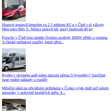
Huawei postavil limuzínu za 2,5 milionu Kč a v Číně s ní válcuje
Mercedes třídy S. Němci ztrácejí trh, který budovali 40 let
Porsche v Číně loni ztratilo čtvrtinu prodejů, BMW přišlo o osminu.
A čínské prémiové značky, které před...
Bydlet v obytném autě místo placení nájmu či hypotéky? Spočítali
jsme reálné náklady a rozdíly
Měsíční stání na oficiálním stellplatzu v Česku vyjde dráž než nájem
garsonky v polovině krajských měst. A...