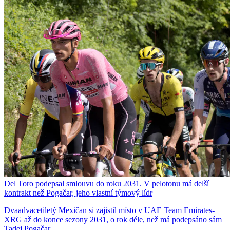
Del Toro podepsal smlouvu do roku 2031. V pelotonu má delší
kontrakt než Pogačar, jeho vlastní týmový lídr
Dvaadvacetiletý Mexičan si zajistil místo v UAE Team Emirates-
XRG až do konce sezony 2031, o rok déle, než má podepsáno sám
Tadej Pogačar.