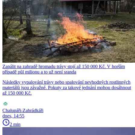
Zapálit na zahradě hromadu trávy stojí až 150 000 Kč. V horším
případě půl milionu a to už není sranda
Následky vypalování trávy nebo spalování nevhodných rostlinných
materiálů jsou závažné. Pokuty za takové jednání mohou dosáhnout
až 150 000 Kč.
Chalupáři-Zahrádkáři
dnes, 14:55
2 min