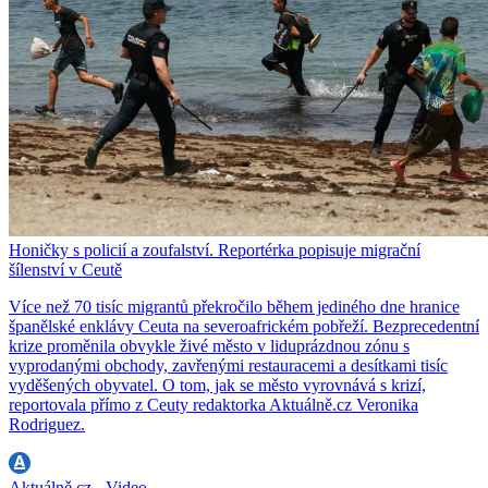
Honičky s policií a zoufalství. Reportérka popisuje migrační
šílenství v Ceutě
Více než 70 tisíc migrantů překročilo během jediného dne hranice
španělské enklávy Ceuta na severoafrickém pobřeží. Bezprecedentní
krize proměnila obvykle živé město v liduprázdnou zónu s
vyprodanými obchody, zavřenými restauracemi a desítkami tisíc
vyděšených obyvatel. O tom, jak se město vyrovnává s krizí,
reportovala přímo z Ceuty redaktorka Aktuálně.cz Veronika
Rodriguez.
Aktuálně.cz - Video