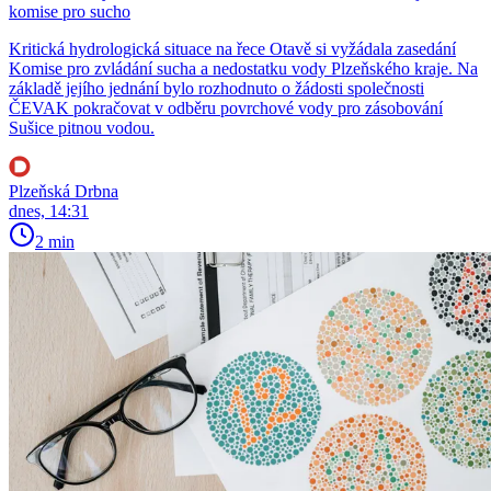
komise pro sucho
Kritická hydrologická situace na řece Otavě si vyžádala zasedání
Komise pro zvládání sucha a nedostatku vody Plzeňského kraje. Na
základě jejího jednání bylo rozhodnuto o žádosti společnosti
ČEVAK pokračovat v odběru povrchové vody pro zásobování
Sušice pitnou vodou.
Plzeňská Drbna
dnes, 14:31
2 min