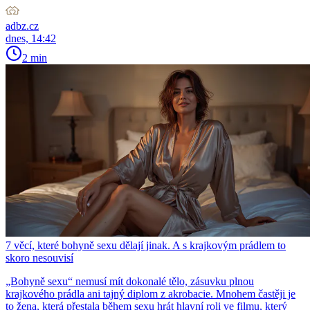
adbz.cz
dnes, 14:42
2 min
7 věcí, které bohyně sexu dělají jinak. A s krajkovým prádlem to
skoro nesouvisí
„Bohyně sexu“ nemusí mít dokonalé tělo, zásuvku plnou
krajkového prádla ani tajný diplom z akrobacie. Mnohem častěji je
to žena, která přestala během sexu hrát hlavní roli ve filmu, který