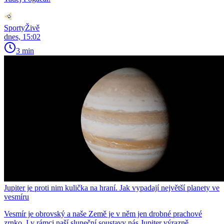
SportyŽivě
dnes, 15:02
3 min
Jupiter je proti nim kulička na hraní. Jak vypadají největší planety ve
vesmíru
Vesmír je obrovský a naše Země je v něm jen drobné prachové
zrnko. I v rámci naší sluneční soustavy nás Jupiter výrazně