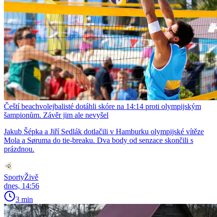
Čeští beachvolejbalisté dotáhli skóre na 14:14 proti olympijským
šampionům. Závěr jim ale nevyšel
Jakub Šépka a Jiří Sedlák dotlačili v Hamburku olympijské vítěze
Mola a Søruma do tie-breaku. Dva body od senzace skončili s
prázdnou.
SportyŽivě
dnes, 14:56
3 min