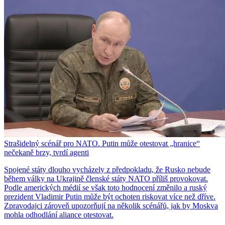
Strašidelný scénář pro NATO. Putin může otestovat „hranice“
nečekaně brzy, tvrdí agenti
Spojené státy dlouho vycházely z předpokladu, že Rusko nebude
během války na Ukrajině členské státy NATO příliš provokovat.
Podle amerických médií se však toto hodnocení změnilo a ruský
prezident Vladimir Putin může být ochoten riskovat více než dříve.
Zpravodajci zároveň upozorňují na několik scénářů, jak by Moskva
mohla odhodlání aliance otestovat.