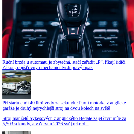
Ruční brzda u automatu je zbytečná, stačí zařadit „P“, říkají řidiči.
Zákon, pojišťovny i mechanici tvrdí pravý opak
Při startu chrlí 40 litrů vody za sekundu: Parní motorka z anglické
garáže je druhý nejrychlejší stroj na dvou kolech na světě
Stroj manželů Sykesových z anglického Bedale zajel čtvrt míle za
5,503 sekundy, a v červnu 2026 svůj rekord...