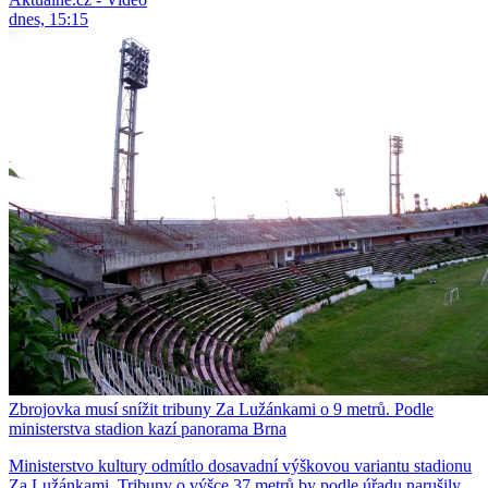
dnes, 15:15
Zbrojovka musí snížit tribuny Za Lužánkami o 9 metrů. Podle
ministerstva stadion kazí panorama Brna
Ministerstvo kultury odmítlo dosavadní výškovou variantu stadionu
Za Lužánkami. Tribuny o výšce 37 metrů by podle úřadu narušily