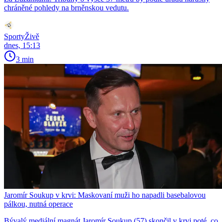
chráněné pohledy na brněnskou vedutu.
SportyŽivě
dnes, 15:13
3 min
Jaromír Soukup v krvi: Maskovaní muži ho napadli basebalovou
pálkou, nutná operace
Bývalý mediální magnát Jaromír Soukup (57) skončil v krvi poté, co