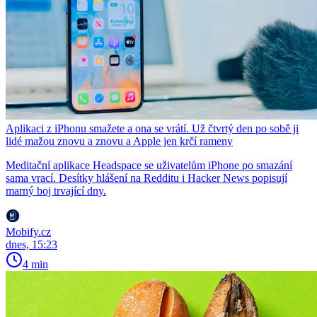
Aplikaci z iPhonu smažete a ona se vrátí. Už čtvrtý den po sobě ji
lidé mažou znovu a znovu a Apple jen krčí rameny
Meditační aplikace Headspace se uživatelům iPhone po smazání
sama vrací. Desítky hlášení na Redditu i Hacker News popisují
marný boj trvající dny.
Mobify.cz
dnes, 15:23
4 min