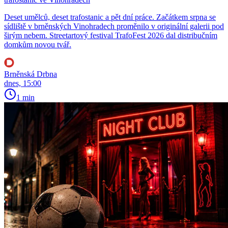
Deset umělců, deset trafostanic a pět dní práce. Začátkem srpna se
sídliště v brněnských Vinohradech proměnilo v originální galerii pod
širým nebem. Streetartový festival TrafoFest 2026 dal distribučním
domkům novou tvář.
Brněnská Drbna
dnes, 15:00
1 min