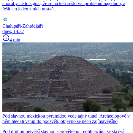
choroby. Je to signál, že se na keři sešlo víc problémů najednou, a
řešit jen jeden z nich nestačí.
Chalupáři-Zahrádkáři
dnes, 14:37
4 min
Pod slavnou mexickou pyramidou vede tajný tunel. Archeologové v
něm hledali vstup do podsvětí, objevilo se něco zajímavějšího
Pod druhou největší stavbou starověkého Teotihuacánu se skrývá