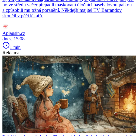
ho ve středu večer přepadli maskovaní útočníci basebalovou pálkou
a způsobili mu tržná poranění. Někdejší majitel TV Barrandov
skončil v péči lékařů.
Aplausin.cz
dnes, 15:08
1 min
Reklama