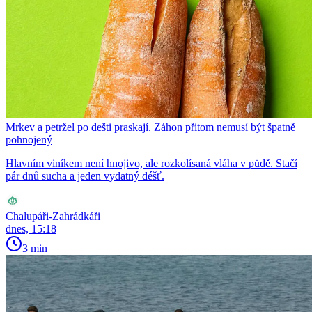
Mrkev a petržel po dešti praskají. Záhon přitom nemusí být špatně
pohnojený
Hlavním viníkem není hnojivo, ale rozkolísaná vláha v půdě. Stačí
pár dnů sucha a jeden vydatný déšť.
Chalupáři-Zahrádkáři
dnes, 15:18
3 min