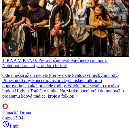
TIP NA VÍKEND: Přerov ožije Svatovavřineckými hody.
Nabídnou koncerty, folklor i historii
Ode dneška až do neděle Přerov ožije Svatovavřineckými hody.
Přinesou tři dny koncertů, historických oslav, folkloru i
doprovodných akcí pro celé rodiny. Novinkou letošního ročníku
budou Hody u Trafačky v ulici Na Marku, které vrátí do hodového
programu lidové tradice, kroje a folklor.
Hanácká Drbna
dnes, 15:04
1 min