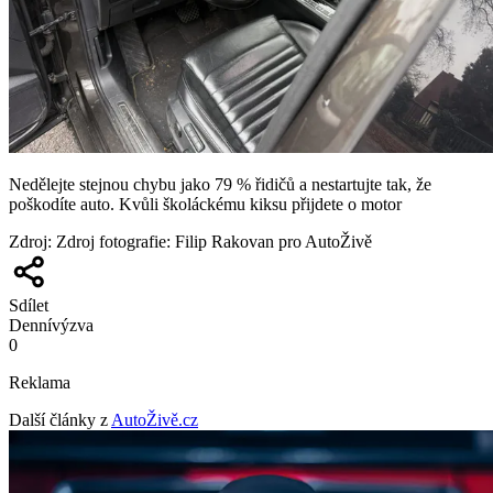
Nedělejte stejnou chybu jako 79 % řidičů a nestartujte tak, že
poškodíte auto. Kvůli školáckému kiksu přijdete o motor
Zdroj
:
Zdroj fotografie: Filip Rakovan pro AutoŽivě
Sdílet
Denní
výzva
0
Reklama
Další články z
AutoŽivě.cz