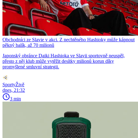
Obchodníci ze Slavie v akci. Z nechtěného Hashioky může kápnout
pěkný balík, až 70 milionů
Japonský obránce Daiki Hashioka ve Slavii sportovně neuspěl,
přesto z něj klub může vytěžit desítky milionů korun díky
promyšlené smluvní strategii.
SportyŽivě
dnes, 21:32
3 min