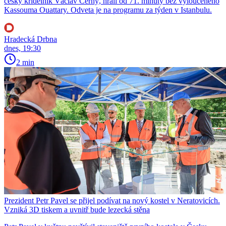
český křídelník Václav Černý, hráli od 71. minuty bez vyloučeného
Kassouma Ouattary. Odveta je na programu za týden v Istanbulu.
Hradecká Drbna
dnes, 19:30
2 min
Prezident Petr Pavel se přijel podívat na nový kostel v Neratovicích.
Vzniká 3D tiskem a uvnitř bude lezecká stěna