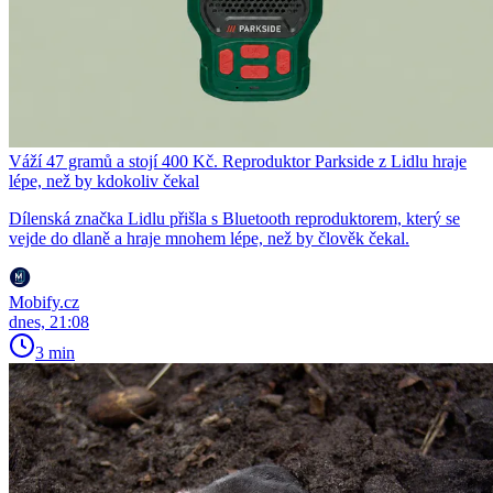
Váží 47 gramů a stojí 400 Kč. Reproduktor Parkside z Lidlu hraje
lépe, než by kdokoliv čekal
Dílenská značka Lidlu přišla s Bluetooth reproduktorem, který se
vejde do dlaně a hraje mnohem lépe, než by člověk čekal.
Mobify.cz
dnes, 21:08
3 min