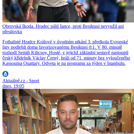
Obrovská škoda. Hradec pálil šance, proti Besiktasi nevyužil ani
přesilovku
Fotbalisté Hradce Králové v úvodním utkání 3. předkola Evropské
ligy podlehli doma favorizovanému Besiktasi 0:1. V 80. minutě
rozhodl Semih Kilicsoy. Hosté, v jejichž základní sestavě nastoupil
český křídelník Václav Černý, hráli od 71. minuty bez vyloučeného
Kassouma Ouattary. Odveta je na programu za týden v Istanbulu.
Aktuálně.cz - Sport
dnes, 19:05