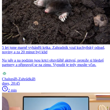
5 let jsme marně vyháněli krtka. Zahradník vzal kuchyňský odpad,
noviny a za 20 minut byl klid
Na jaře a na podzim jsou krtci obzvláště aktivní, protože si hledají
partnery a připravují se na zimu. Vypudit je tedy musíte včas.
Chalupáři-Zahrádkáři
dnes, 20:45
2 min