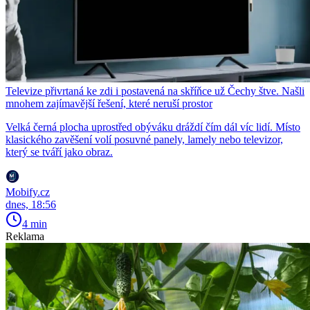
Televize přivrtaná ke zdi i postavená na skříňce už Čechy štve. Našli
mnohem zajímavější řešení, které neruší prostor
Velká černá plocha uprostřed obýváku dráždí čím dál víc lidí. Místo
klasického zavěšení volí posuvné panely, lamely nebo televizor,
který se tváří jako obraz.
Mobify.cz
dnes, 18:56
4 min
Reklama