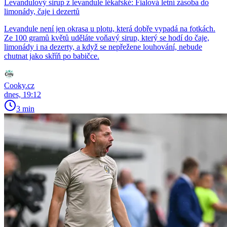
Levandulový sirup z levandule lékařské: Fialová letní zásoba do
limonády, čaje i dezertů
Levandule není jen okrasa u plotu, která dobře vypadá na fotkách.
Ze 100 gramů květů uděláte voňavý sirup, který se hodí do čaje,
limonády i na dezerty, a když se nepřežene louhování, nebude
chutnat jako skříň po babičce.
Cooky.cz
dnes, 19:12
3 min