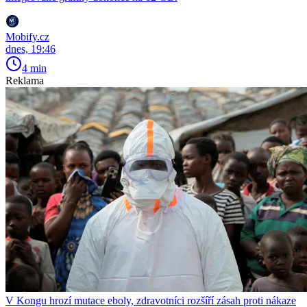
Mobify.cz
dnes, 19:46
4 min
Reklama
V Kongu hrozí mutace eboly, zdravotníci rozšíří zásah proti nákaze