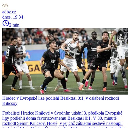
adbz.cz
dnes, 19:34
2 min
Hradec v Evropské lize podlehl Besiktasi 0:1, v oslabení rozhodl
Kilicsoy
Fotbalisté Hradce Králové v úvodním utkání 3. předkola Evropské
ligy podlehli doma favorizovanému Besiktasi 0:1. V 80. minutě
rozhodl Semih Kilicsoy. Hosté, v jejichž základní sestavě nastoupil