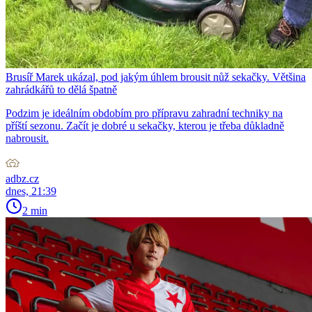
Brusíř Marek ukázal, pod jakým úhlem brousit nůž sekačky. Většina
zahrádkářů to dělá špatně
Podzim je ideálním obdobím pro přípravu zahradní techniky na
příští sezonu. Začít je dobré u sekačky, kterou je třeba důkladně
nabrousit.
adbz.cz
dnes, 21:39
2 min