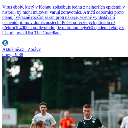
Virus eboly, který v Kongu způsobuje jednu z nejhorších epidemií v
historii, by mohl mutovat, varují zdravotníci. Afričtí odborníci proto
plánují výrazně rozšířit zásah proti nákaze, včetně vyhledávání
pacientů přímo v domácnostech. Počet potvrzených případů už
překročil 4000 a podle úřadů jde o druhou největší epidemii eboly v
historii, uvedl list The Guardian.
Aktuálně.cz - Zprávy
dnes, 19:38