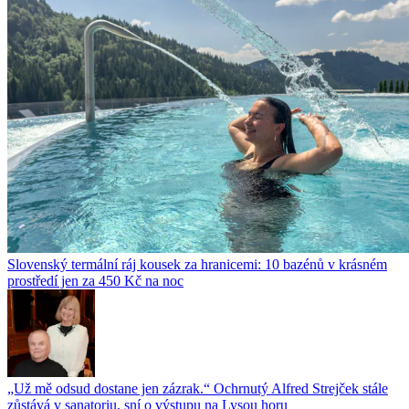
Slovenský termální ráj kousek za hranicemi: 10 bazénů v krásném
prostředí jen za 450 Kč na noc
„Už mě odsud dostane jen zázrak.“ Ochrnutý Alfred Strejček stále
zůstává v sanatoriu, sní o výstupu na Lysou horu