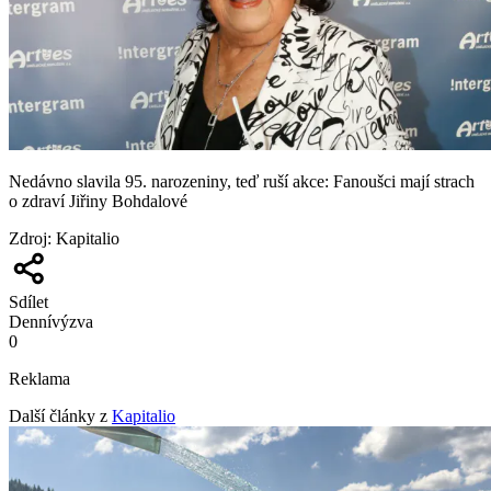
Nedávno slavila 95. narozeniny, teď ruší akce: Fanoušci mají strach
o zdraví Jiřiny Bohdalové
Zdroj
:
Kapitalio
Sdílet
Denní
výzva
0
Reklama
Další články z
Kapitalio