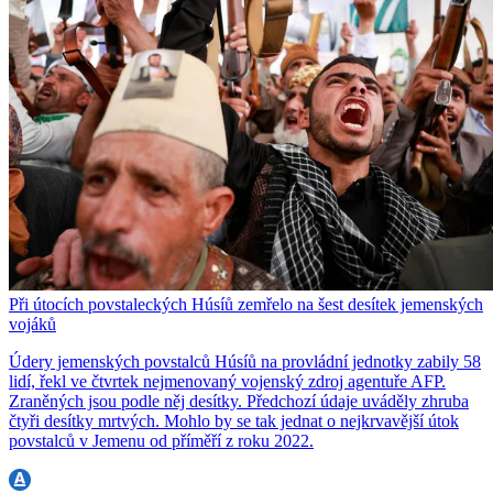
Při útocích povstaleckých Húsíů zemřelo na šest desítek jemenských
vojáků
Údery jemenských povstalců Húsíů na provládní jednotky zabily 58
lidí, řekl ve čtvrtek nejmenovaný vojenský zdroj agentuře AFP.
Zraněných jsou podle něj desítky. Předchozí údaje uváděly zhruba
čtyři desítky mrtvých. Mohlo by se tak jednat o nejkrvavější útok
povstalců v Jemenu od příměří z roku 2022.