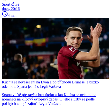
SportyŽivě
dnes, 20:16
4 min
Kuchta se nevešel ani na Lyon a po příchodu Brunese je blízko
odchodu. Sparta jedná s Legií Varšava
Sparta v létě přestavěla hrot útoku a Jan Kuchta se ocitl mimo
nominaci na klíčový evropský zápas. O jeho služby se podle
polských zdrojů zajímá Legia Varšava.