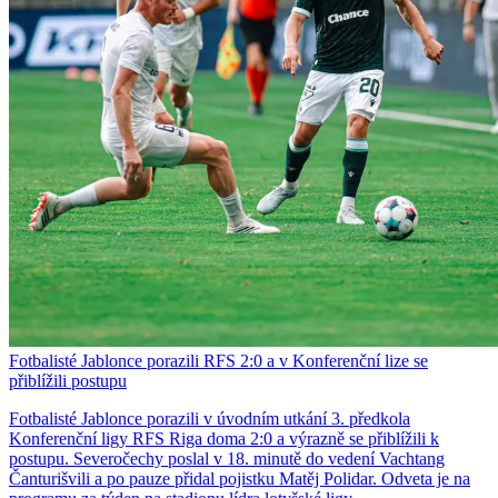
Fotbalisté Jablonce porazili RFS 2:0 a v Konferenční lize se
přiblížili postupu
Fotbalisté Jablonce porazili v úvodním utkání 3. předkola
Konferenční ligy RFS Riga doma 2:0 a výrazně se přiblížili k
postupu. Severočechy poslal v 18. minutě do vedení Vachtang
Čanturišvili a po pauze přidal pojistku Matěj Polidar. Odveta je na