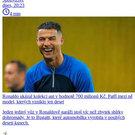
dnes, 20:23
4 min
Ronaldo ukázal kolekci aut v hodnotě 700 milionů Kč. Patří mezi ně
model, kterých vzniklo jen deset
Jeden jediný vůz v Ronaldově garáži stojí víc než zbytek sbírky
dohromady. Je to Bugatti, které automobilka vyrobila v pouhých
deseti kusech.