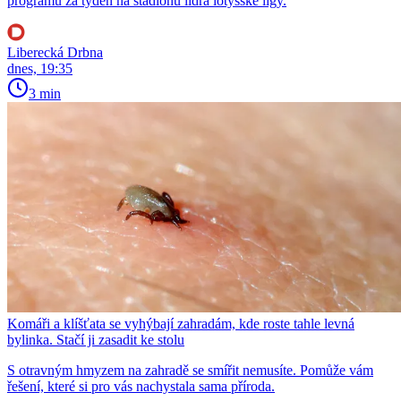
programu za týden na stadionu lídra lotyšské ligy.
Liberecká Drbna
dnes, 19:35
3 min
Komáři a klíšťata se vyhýbají zahradám, kde roste tahle levná
bylinka. Stačí ji zasadit ke stolu
S otravným hmyzem na zahradě se smířit nemusíte. Pomůže vám
řešení, které si pro vás nachystala sama příroda.