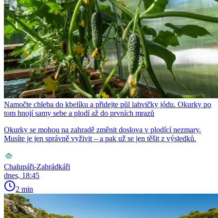
Namočte chleba do kbelíku a přidejte půl lahvičky jódu. Okurky po
tom hnojí samy sebe a plodí až do prvních mrazů
Okurky se mohou na zahradě změnit doslova v plodící nezmary.
Musíte je jen správně vyživit – a pak už se jen těšit z výsledků.
Chalupáři-Zahrádkáři
dnes, 18:45
2 min