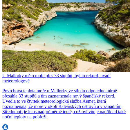
U Mallorky mělo moře přes 33 stupňů, byl to rekord, uvádí
meteorologové
Povrchová teplota moře u Mallorky ve středu odpoledne mírně
přesáhla 33 stupňů a tím zaznamenala nový španělský rekord.
Uvedla to ve čtvrtek meteorologická služba Aemet, která
poznamenala, že moře v okolí Baleárských ostrovů a v západním
Středomoří je letos nadprůměrně teplé, což ovlivňuje například také
noční teploty na pobřeží.