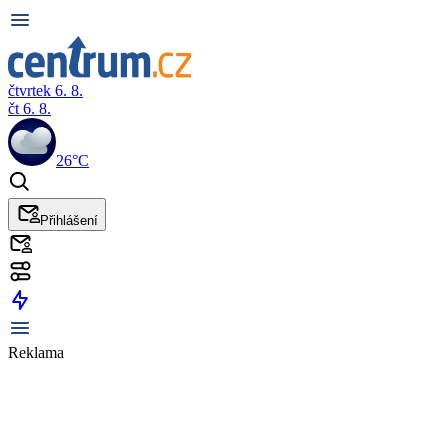
čtvrtek 6. 8.
čt 6. 8.
26°C
Přihlášení
Reklama