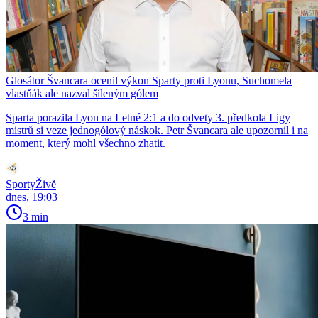
Glosátor Švancara ocenil výkon Sparty proti Lyonu, Suchomela
vlastňák ale nazval šíleným gólem
Sparta porazila Lyon na Letné 2:1 a do odvety 3. předkola Ligy
mistrů si veze jednogólový náskok. Petr Švancara ale upozornil i na
moment, který mohl všechno zhatit.
SportyŽivě
dnes, 19:03
3 min