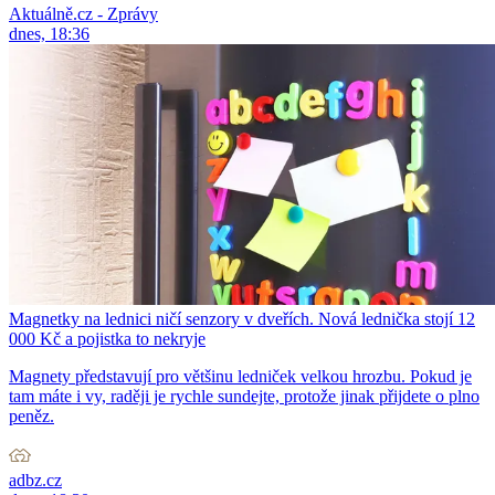
Aktuálně.cz - Zprávy
dnes, 18:36
Magnetky na lednici ničí senzory v dveřích. Nová lednička stojí 12
000 Kč a pojistka to nekryje
Magnety představují pro většinu ledniček velkou hrozbu. Pokud je
tam máte i vy, raději je rychle sundejte, protože jinak přijdete o plno
peněz.
adbz.cz