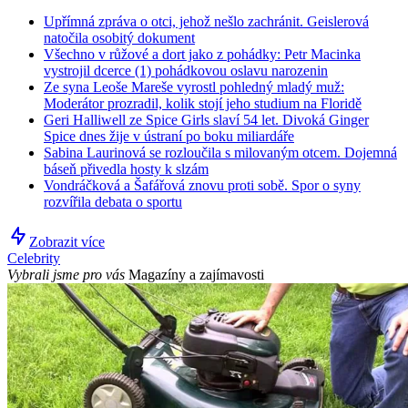
Upřímná zpráva o otci, jehož nešlo zachránit. Geislerová
natočila osobitý dokument
Všechno v růžové a dort jako z pohádky: Petr Macinka
vystrojil dcerce (1) pohádkovou oslavu narozenin
Ze syna Leoše Mareše vyrostl pohledný mladý muž:
Moderátor prozradil, kolik stojí jeho studium na Floridě
Geri Halliwell ze Spice Girls slaví 54 let. Divoká Ginger
Spice dnes žije v ústraní po boku miliardáře
Sabina Laurinová se rozloučila s milovaným otcem. Dojemná
báseň přivedla hosty k slzám
Vondráčková a Šafářová znovu proti sobě. Spor o syny
rozvířila debata o sportu
Zobrazit více
Celebrity
Vybrali jsme pro vás
Magazíny a zajímavosti