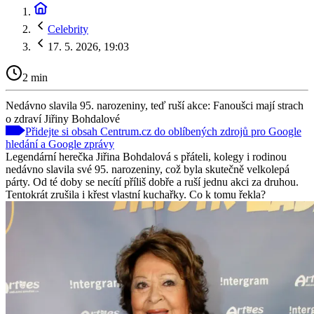
Celebrity
17. 5. 2026, 19:03
2 min
Nedávno slavila 95. narozeniny, teď ruší akce: Fanoušci mají strach
o zdraví Jiřiny Bohdalové
Přidejte si obsah Centrum.cz do oblíbených zdrojů pro Google
hledání a Google zprávy
Legendární herečka Jiřina Bohdalová s přáteli, kolegy i rodinou
nedávno slavila své 95. narozeniny, což byla skutečně velkolepá
párty. Od té doby se necítí příliš dobře a ruší jednu akci za druhou.
Tentokrát zrušila i křest vlastní kuchařky. Co k tomu řekla?