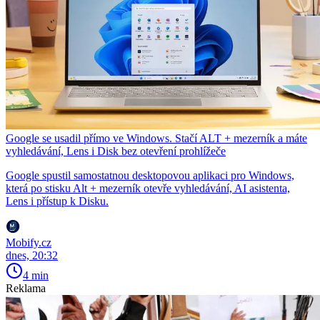
Google se usadil přímo ve Windows. Stačí ALT + mezerník a máte
vyhledávání, Lens i Disk bez otevření prohlížeče
Google spustil samostatnou desktopovou aplikaci pro Windows,
která po stisku Alt + mezerník otevře vyhledávání, AI asistenta,
Lens i přístup k Disku.
Mobify.cz
dnes, 20:32
4 min
Reklama