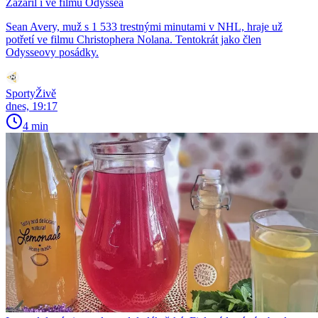
Zazářil i ve filmu Odyssea
Sean Avery, muž s 1 533 trestnými minutami v NHL, hraje už
potřetí ve filmu Christophera Nolana. Tentokrát jako člen
Odysseovy posádky.
SportyŽivě
dnes, 19:17
4 min