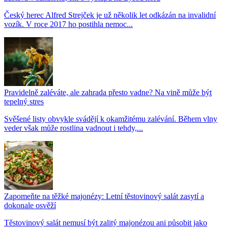
Český herec Alfred Strejček je už několik let odkázán na invalidní
vozík. V roce 2017 ho postihla nemoc...
Pravidelně zaléváte, ale zahrada přesto vadne? Na vině může být
tepelný stres
Svěšené listy obvykle svádějí k okamžitému zalévání. Během vlny
veder však může rostlina vadnout i tehdy,...
Zapomeňte na těžké majonézy: Letní těstovinový salát zasytí a
dokonale osvěží
Těstovinový salát nemusí být zalitý majonézou ani působit jako