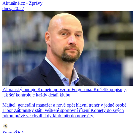
Aktuálně.cz - Zprávy
dnes, 20:27
Zábranský buduje Kometu po vzoru Fergusona. Kučeřík popisuje,
jak šéf kontroluje každý detail klubu
Majitel, generální manažer a nově opět hlavní trenér v jedné osobě.
Libor Zábranský stáhl veškeré sportovní řízení Komety do svých
rukou právě ve chvíli, kdy klub míří do nové éry.
SportyŽivě