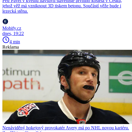
Petr Pavel v květnu navštívil staveniště prvního kostela v Česku,
jehož věž má vzniknout 3D tiskem betonu. Součástí věže bude i
lezecká stěna.
Mobify.cz
dnes, 19:22
4 min
Reklama
Nenáviděný hokejový provokatér Avery má po NHL novou kariéru.