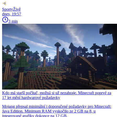
SportyŽivě
dnes, 19:57
3 min
Kdo má starší počítač, možná si už nezahraje. Minecraft poprvé za
17 let mění hardwarové požadavky
Mojang přepsal minimální i doporučené požadavky pro Minecraft:
Java Edition. Minimum RAM vyskočilo ze 2 GB na 8, u
integrované grafiky dokonce na 12 GB.