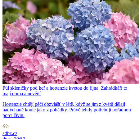
Půl skleničky pod keř a hortenzie kvetou do října. Zahrádkáři to
mají doma a nevědí
Hortenzie chtějí péči obzvlášť v létě, když se jim z květů dělají
nadýchané koule jako z pohádky. Právě tehdy potřebují pořádnou
porci živin.
adbz.cz
dnes, 20:50