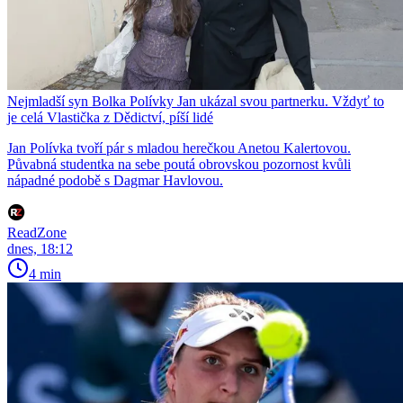
Nejmladší syn Bolka Polívky Jan ukázal svou partnerku. Vždyť to
je celá Vlastička z Dědictví, píší lidé
Jan Polívka tvoří pár s mladou herečkou Anetou Kalertovou.
Půvabná studentka na sebe poutá obrovskou pozornost kvůli
nápadné podobě s Dagmar Havlovou.
ReadZone
dnes, 18:12
4 min