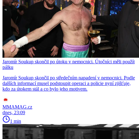
Jaromír Soukup skončil po útoku v nemocnici. Útočníci měli použít
pálku
Jaromír Soukup skončil po středečním napadení v nemocnici. Podle
dalších informací musel podstoupit operaci a policie nyní zjišťuje,
kdo za útokem stál a co bylo jeho motivem.
MMAMAG.cz
dnes, 23:09
1 min