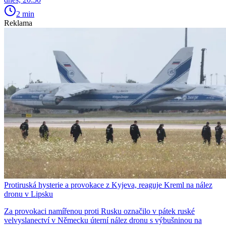
2 min
Reklama
Protiruská hysterie a provokace z Kyjeva, reaguje Kreml na nález
dronu v Lipsku
Za provokaci namířenou proti Rusku označilo v pátek ruské
velvyslanectví v Německu úterní nález dronu s výbušninou na