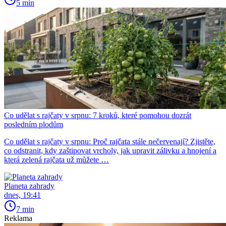
5 min
Co udělat s rajčaty v srpnu: 7 kroků, které pomohou dozrát
posledním plodům
Co udělat s rajčaty v srpnu: Proč rajčata stále nečervenají? Zjistěte,
co odstranit, kdy zaštipovat vrcholy, jak upravit zálivku a hnojení a
která zelená rajčata už můžete …
Planeta zahrady
dnes, 19:41
7 min
Reklama