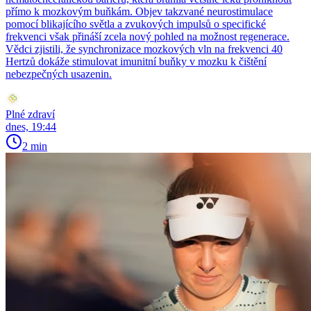
přímo k mozkovým buňkám. Objev takzvané neurostimulace
pomocí blikajícího světla a zvukových impulsů o specifické
frekvenci však přináší zcela nový pohled na možnost regenerace.
Vědci zjistili, že synchronizace mozkových vln na frekvenci 40
Hertzů dokáže stimulovat imunitní buňky v mozku k čištění
nebezpečných usazenin.
Plné zdraví
dnes, 19:44
2 min