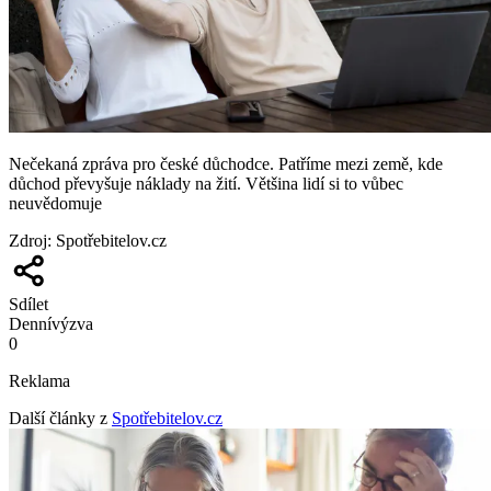
Nečekaná zpráva pro české důchodce. Patříme mezi země, kde
důchod převyšuje náklady na žití. Většina lidí si to vůbec
neuvědomuje
Zdroj
:
Spotřebitelov.cz
Sdílet
Denní
výzva
0
Reklama
Další články z
Spotřebitelov.cz