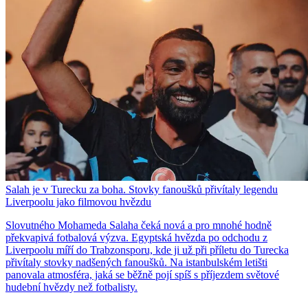
Salah je v Turecku za boha. Stovky fanoušků přivítaly legendu
Liverpoolu jako filmovou hvězdu
Slovutného Mohameda Salaha čeká nová a pro mnohé hodně
překvapivá fotbalová výzva. Egyptská hvězda po odchodu z
Liverpoolu míří do Trabzonsporu, kde ji už při příletu do Turecka
přivítaly stovky nadšených fanoušků. Na istanbulském letišti
panovala atmosféra, jaká se běžně pojí spíš s příjezdem světové
hudební hvězdy než fotbalisty.