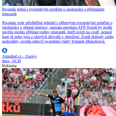
Rwanda jedná s evropskými zeměmi o spolupráci s přijímáním
migrantů
Rwanda vede předběžná jednání s některými evropskými zeměmi o
spolupráci v oblasti migrace, napsala agentura AFP. Kigali by podle
návrhu mohlo přijímat rodiny migrantů, kteří uvízli na cestě, nemají
kam jít nebo jsou z různých důvodů v ohrožení. Země dohody zatím
nedosáhly, uvedla mluvčí rwandské vlády Yolande Makoloová.
Aktuálně.cz - Zprávy
dnes, 19:30
Reklama