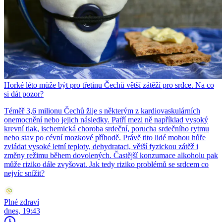
Horké léto může být pro třetinu Čechů větší zátěží pro srdce. Na co
si dát pozor?
Téměř 3,6 milionu Čechů žije s některým z kardiovaskulárních
onemocnění nebo jejich následky. Patří mezi ně například vysoký
krevní tlak, ischemická choroba srdeční, porucha srdečního rytmu
nebo stav po cévní mozkové příhodě. Právě tito lidé mohou hůře
zvládat vysoké letní teploty, dehydrataci, větší fyzickou zátěž i
změny režimu během dovolených. Častější konzumace alkoholu pak
může riziko dále zvyšovat. Jak tedy riziko problémů se srdcem co
nejvíc snížit?
Plné zdraví
dnes, 19:43