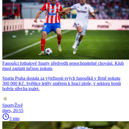
Fanoušci fotbalové Sparty předvedli nepochopitelné chování. Klub
musí zaplatit tučnou pokutu
Sparta Praha dostala za výtržnosti svých fanoušků v Brně pokutu
300 000 Kč. Světlice letěly směrem k hrací ploše, v sektoru hostů
hořela střecha toalet.
SportyŽivě
dnes, 20:55
3 min