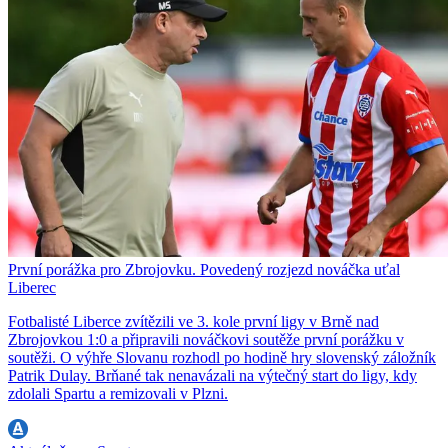
První porážka pro Zbrojovku. Povedený rozjezd nováčka uťal
Liberec
Fotbalisté Liberce zvítězili ve 3. kole první ligy v Brně nad
Zbrojovkou 1:0 a připravili nováčkovi soutěže první porážku v
soutěži. O výhře Slovanu rozhodl po hodině hry slovenský záložník
Patrik Dulay. Brňané tak nenavázali na výtečný start do ligy, kdy
zdolali Spartu a remizovali v Plzni.