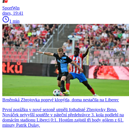
SportWin
dnes, 19:41
1 min
Brněnská Zbrojovka poprvé klopýtla, doma nestačila na Liberec
První porážku v nové sezoně utrpěli fotbalisté Zbrojovky Brno.
Nováček nejvyšší soutěže v páteční předehrávce 3. kola podlehl na
domácím stadionu Liberci 0:1. Hostům zajistil tři body gólem z 61.
minuty Patrik Dulay.