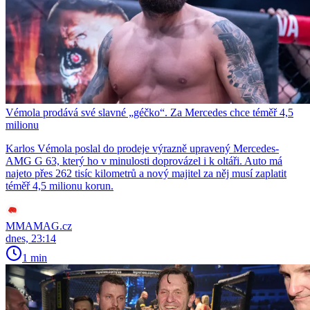
Vémola prodává své slavné „géčko“. Za Mercedes chce téměř 4,5
milionu
Karlos Vémola poslal do prodeje výrazně upravený Mercedes-
AMG G 63, který ho v minulosti doprovázel i k oltáři. Auto má
najeto přes 262 tisíc kilometrů a nový majitel za něj musí zaplatit
téměř 4,5 milionu korun.
MMAMAG.cz
dnes, 23:14
1 min