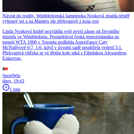
Návrat do reality. Wimbledonská šampionka Nosková ztratila téměř
vyhraný set a na Masters jde překvapivě z kola ven
Linda Nosková hrubě nezvládla svůj první zápas od životního
triumfu ve Wimbledonu. Perspektivní česká reprezentantka na
turnaji WTA 1000 v Torontu podlehla Američance Caty
McNallyové 6:7, 1:6, když v úvodní sadě neudržela vedení 5:1.
Překvapivá vítězka se ve třetím kole utká s Filipínkou Alexandrou
Ealaovou.
SportWin
dnes, 19:43
1 min