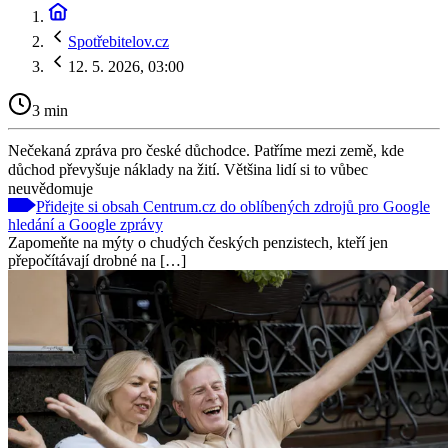
Spotřebitelov.cz
12. 5. 2026, 03:00
3 min
Nečekaná zpráva pro české důchodce. Patříme mezi země, kde
důchod převyšuje náklady na žití. Většina lidí si to vůbec
neuvědomuje
Přidejte si obsah Centrum.cz do oblíbených zdrojů pro Google
hledání a Google zprávy
Zapomeňte na mýty o chudých českých penzistech, kteří jen
přepočítávají drobné na […]