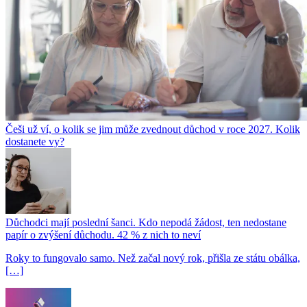
Češi už ví, o kolik se jim může zvednout důchod v roce 2027. Kolik
dostanete vy?
Důchodci mají poslední šanci. Kdo nepodá žádost, ten nedostane
papír o zvýšení důchodu. 42 % z nich to neví
Roky to fungovalo samo. Než začal nový rok, přišla ze státu obálka,
[…]