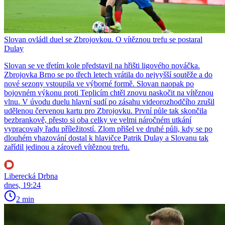
Slovan ovládl duel se Zbrojovkou. O vítěznou trefu se postaral
Dulay
Slovan se ve třetím kole představil na hřišti ligového nováčka.
Zbrojovka Brno se po třech letech vrátila do nejvyšší soutěže a do
nové sezony vstoupila ve výborné formě. Slovan naopak po
bojovném výkonu proti Teplicím chtěl znovu naskočit na vítěznou
vlnu. V úvodu duelu hlavní sudí po zásahu videorozhodčího zrušil
udělenou červenou kartu pro Zbrojovku. První půle tak skončila
bezbrankově, přesto si oba celky ve velmi náročném utkání
vypracovaly řadu příležitostí. Zlom přišel ve druhé půli, kdy se po
dlouhém vhazování dostal k hlavičce Patrik Dulay a Slovanu tak
zařídil jedinou a zároveň vítěznou trefu.
Liberecká Drbna
dnes, 19:24
2 min