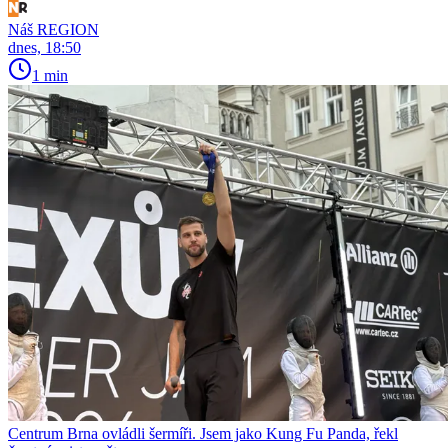
Náš REGION
dnes, 18:50
1 min
Centrum Brna ovládli šermíři. Jsem jako Kung Fu Panda, řekl