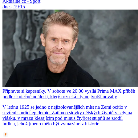
Aktuálně.cz - Sport
dnes, 19:15
Připravte si kapesníky. V sobotu ve 20:00 vysílá Prima MAX příběh
podle skutečné události, který rozseká i ty nejtvrdší povahy
V lednu 1925 se jedno z nejizolovanějších míst na Zemi ocitlo v
sevření smrtící epidemie. Zatímco stovky dětských životů visely na
vlásku, v mrazu klesajícím pod minus čtyřicet stupňů se zrodil
hrdina, jehož jméno mělo být vymazáno z historie.