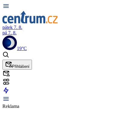
pátek 7. 8.
pá 7. 8.
19°C
Přihlášení
Reklama