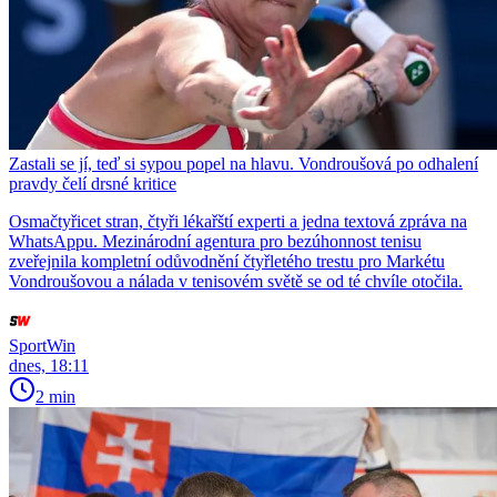
Zastali se jí, teď si sypou popel na hlavu. Vondroušová po odhalení
pravdy čelí drsné kritice
Osmačtyřicet stran, čtyři lékařští experti a jedna textová zpráva na
WhatsAppu. Mezinárodní agentura pro bezúhonnost tenisu
zveřejnila kompletní odůvodnění čtyřletého trestu pro Markétu
Vondroušovou a nálada v tenisovém světě se od té chvíle otočila.
SportWin
dnes, 18:11
2 min