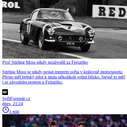
Proč Stirling Moss nikdy nezávodil za Ferrariho
Stirling Moss se nikdy nestal mistrem světa v královně motorsportu.
Přesto měl britský pilot k titulu několikrát velmi blízko. Stejně to měl
i se závodním postem u Ferrariho.
SvětFormule.cz
dnes, 21:24
1 min