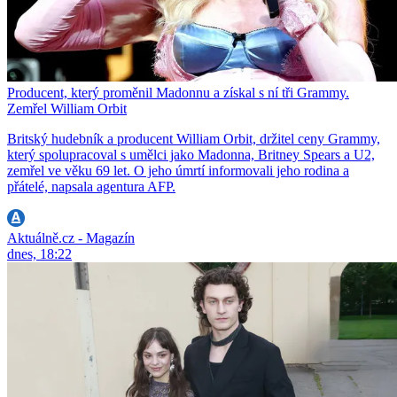
Producent, který proměnil Madonnu a získal s ní tři Grammy.
Zemřel William Orbit
Britský hudebník a producent William Orbit, držitel ceny Grammy,
který spolupracoval s umělci jako Madonna, Britney Spears a U2,
zemřel ve věku 69 let. O jeho úmrtí informovali jeho rodina a
přátelé, napsala agentura AFP.
Aktuálně.cz - Magazín
dnes, 18:22