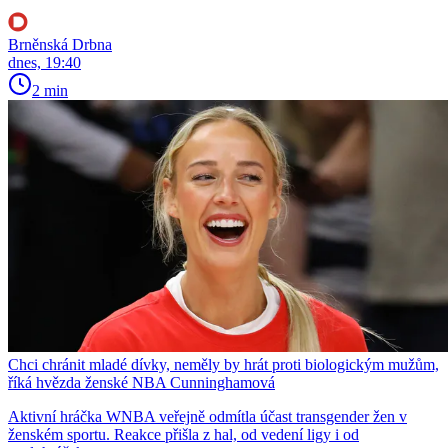
Brněnská Drbna
dnes, 19:40
2 min
Chci chránit mladé dívky, neměly by hrát proti biologickým mužům,
říká hvězda ženské NBA Cunninghamová
Aktivní hráčka WNBA veřejně odmítla účast transgender žen v
ženském sportu. Reakce přišla z hal, od vedení ligy i od