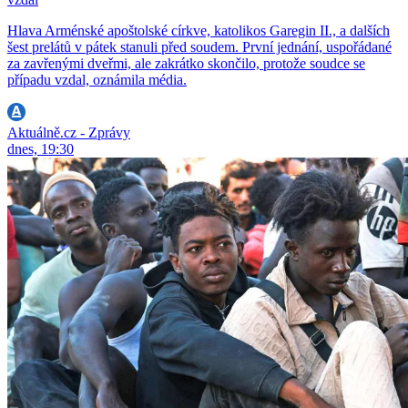
Hlava Arménské apoštolské církve, katolikos Garegin II., a dalších
šest prelátů v pátek stanuli před soudem. První jednání, uspořádané
za zavřenými dveřmi, ale zakrátko skončilo, protože soudce se
případu vzdal, oznámila média.
Aktuálně.cz - Zprávy
dnes, 19:30