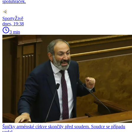
spoluhráček.
SportyŽivě
dnes, 19:38
3 min
Špičky arménské církve skončily před soudem. Soudce se případu
vzdal