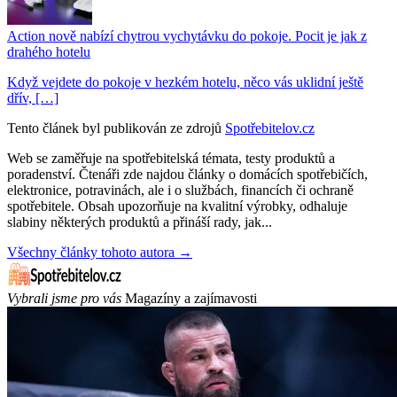
Action nově nabízí chytrou vychytávku do pokoje. Pocit je jak z
drahého hotelu
Když vejdete do pokoje v hezkém hotelu, něco vás uklidní ještě
dřív, […]
Tento článek byl publikován ze zdrojů
Spotřebitelov.cz
Web se zaměřuje na spotřebitelská témata, testy produktů a
poradenství. Čtenáři zde najdou články o domácích spotřebičích,
elektronice, potravinách, ale i o službách, financích či ochraně
spotřebitele. Obsah upozorňuje na kvalitní výrobky, odhaluje
slabiny některých produktů a přináší rady, jak...
Všechny články tohoto autora →
Vybrali jsme pro vás
Magazíny a zajímavosti