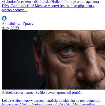
východoněmeckém letišti Lipsko/Halle. Informuje o tom agentura
DPA. Berlín oficiálně Moskvu v souvislosti s tímto případem z
ničeho neobvinil.
Aktuálně.cz - Zprávy
dnes, 20:23
Alzheimerova nemoc: Světlo a zvuk zpomalují průběh
Léčba Alzheimerovy nemoci narážela dlouhá léta na neprostupnou
hematoencefalickou bariéru, která bránila většině léků proniknout