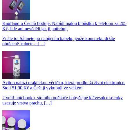
Kaufland u Čechů boduje. Nabídl malou blbůstku k telefonu za 205
Kč, lidé ani nevěděli jak ji potřebují
Znáte to. Sáhnete po nabíjecím kabelu, jenže koncovku držíte
obráceně, minete a […]
Action nabízí praktickou věcičku, která prodlouží život elektronice.
Stojí 51,90 Kč a Češi ji vykupují ve velkém
Uvnitř notebooku, stolního počítače i obyčejné klávesnice se roky
usazuje vrstva prachu, […]