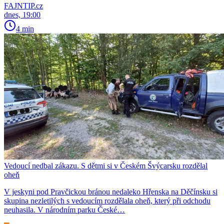
FAJNTIP.cz
dnes, 19:00
4 min
Vedoucí nedbal zákazu. S dětmi si v Českém Švýcarsku rozdělal
oheň
V jeskyni pod Pravčickou bránou nedaleko Hřenska na Děčínsku si
skupina nezletilých s vedoucím rozdělala oheň, který při odchodu
neuhasila. V národním parku České…