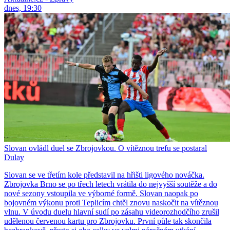
dnes, 19:30
Slovan ovládl duel se Zbrojovkou. O vítěznou trefu se postaral
Dulay
Slovan se ve třetím kole představil na hřišti ligového nováčka.
Zbrojovka Brno se po třech letech vrátila do nejvyšší soutěže a do
nové sezony vstoupila ve výborné formě. Slovan naopak po
bojovném výkonu proti Teplicím chtěl znovu naskočit na vítěznou
vlnu. V úvodu duelu hlavní sudí po zásahu videorozhodčího zrušil
udělenou červenou kartu pro Zbrojovku. První půle tak skončila