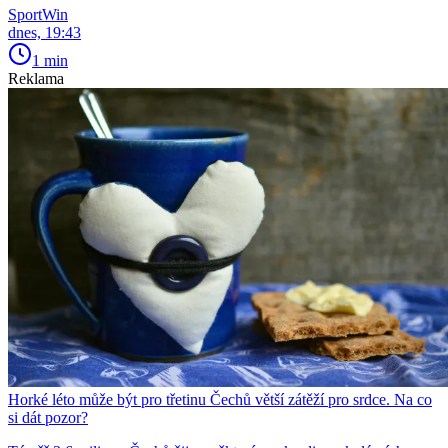
SportWin
dnes, 19:43
1 min
Reklama
Horké léto může být pro třetinu Čechů větší zátěží pro srdce. Na co
si dát pozor?