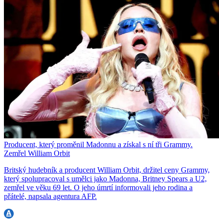
Producent, který proměnil Madonnu a získal s ní tři Grammy.
Zemřel William Orbit
Britský hudebník a producent William Orbit, držitel ceny Grammy,
který spolupracoval s umělci jako Madonna, Britney Spears a U2,
zemřel ve věku 69 let. O jeho úmrtí informovali jeho rodina a
přátelé, napsala agentura AFP.