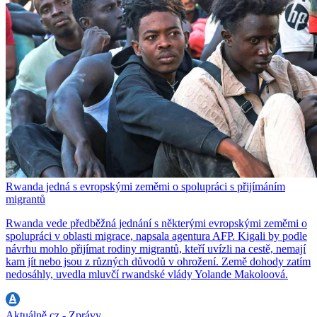
Rwanda jedná s evropskými zeměmi o spolupráci s přijímáním
migrantů
Rwanda vede předběžná jednání s některými evropskými zeměmi o
spolupráci v oblasti migrace, napsala agentura AFP. Kigali by podle
návrhu mohlo přijímat rodiny migrantů, kteří uvízli na cestě, nemají
kam jít nebo jsou z různých důvodů v ohrožení. Země dohody zatím
nedosáhly, uvedla mluvčí rwandské vlády Yolande Makoloová.
Aktuálně.cz - Zprávy