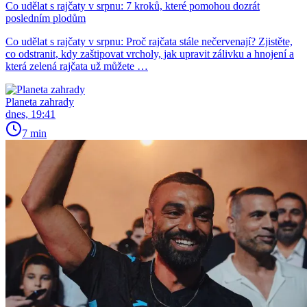
Co udělat s rajčaty v srpnu: 7 kroků, které pomohou dozrát
posledním plodům
Co udělat s rajčaty v srpnu: Proč rajčata stále nečervenají? Zjistěte,
co odstranit, kdy zaštipovat vrcholy, jak upravit zálivku a hnojení a
která zelená rajčata už můžete …
Planeta zahrady
dnes, 19:41
7 min