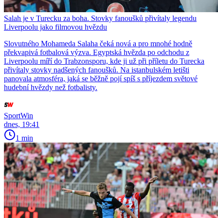
Salah je v Turecku za boha. Stovky fanoušků přivítaly legendu
Liverpoolu jako filmovou hvězdu
Slovutného Mohameda Salaha čeká nová a pro mnohé hodně
překvapivá fotbalová výzva. Egyptská hvězda po odchodu z
Liverpoolu míří do Trabzonsporu, kde ji už při příletu do Turecka
přivítaly stovky nadšených fanoušků. Na istanbulském letišti
panovala atmosféra, jaká se běžně pojí spíš s příjezdem světové
hudební hvězdy než fotbalisty.
SportWin
dnes, 19:41
1 min