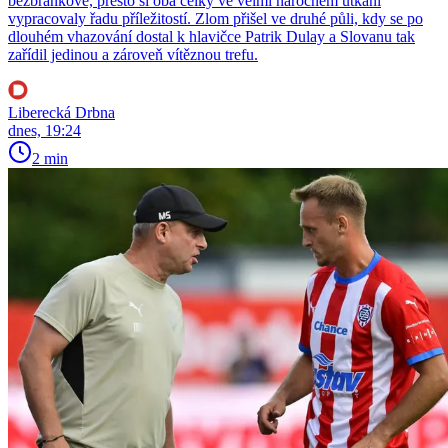
bezbrankově, přesto si oba celky ve velmi náročném utkání
vypracovaly řadu příležitostí. Zlom přišel ve druhé půli, kdy se po
dlouhém vhazování dostal k hlavičce Patrik Dulay a Slovanu tak
zařídil jedinou a zároveň vítěznou trefu.
Liberecká Drbna
dnes, 19:24
2 min