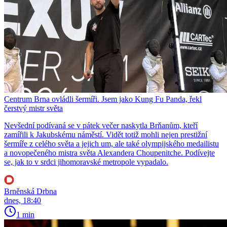
Centrum Brna ovládli šermíři. Jsem jako Kung Fu Panda, řekl
čerstvý mistr světa
Nevšední podívaná se v pátek večer naskytla Brňanům, kteří
zamířili k Jakubskému náměstí. Vidět totiž mohli nejen prestižní
šermíře z celého světa a jejich um, ale také olympijského medailistu
a novopečeného mistra světa Alexandera Choupenitche. Podívejte
se, jak to v srdci jihomoravské metropole vypadalo.
Brněnská Drbna
dnes, 18:40
1 min