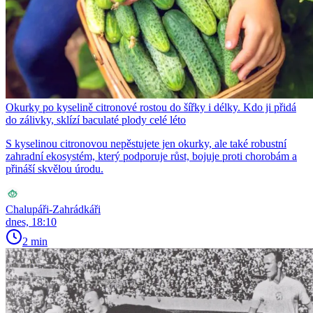
Okurky po kyselině citronové rostou do šířky i délky. Kdo ji přidá
do zálivky, sklízí baculaté plody celé léto
S kyselinou citronovou nepěstujete jen okurky, ale také robustní
zahradní ekosystém, který podporuje růst, bojuje proti chorobám a
přináší skvělou úrodu.
Chalupáři-Zahrádkáři
dnes, 18:10
2 min