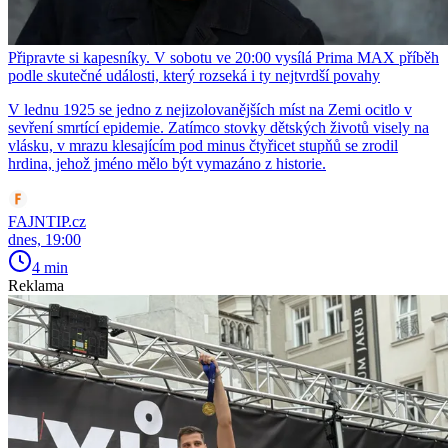
Připravte si kapesníky. V sobotu ve 20:00 vysílá Prima MAX příběh
podle skutečné události, který rozseká i ty nejtvrdší povahy
V lednu 1925 se jedno z nejizolovanějších míst na Zemi ocitlo v
sevření smrtící epidemie. Zatímco stovky dětských životů visely na
vlásku, v mrazu klesajícím pod minus čtyřicet stupňů se zrodil
hrdina, jehož jméno mělo být vymazáno z historie.
FAJNTIP.cz
dnes, 19:00
4 min
Reklama