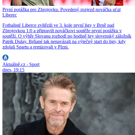
První porážka pro Zbrojovku. Povedený rozjezd nováčka uťal
Liberec
Fotbalisté Liberce zvítězili ve 3. kole první ligy v Brně nad
Zbrojovkou 1:0 a připravili nováčkovi soutěže první porážku v
soutěži. O výhře Slovanu rozhodl po hodině hry slovenský záložník
Patrik Dulay. Brňané tak nenavázali na výtečný start do ligy, kdy
zdolali Spartu a remizovali v Plzni.
Aktuálně.cz - Sport
dnes, 19:15