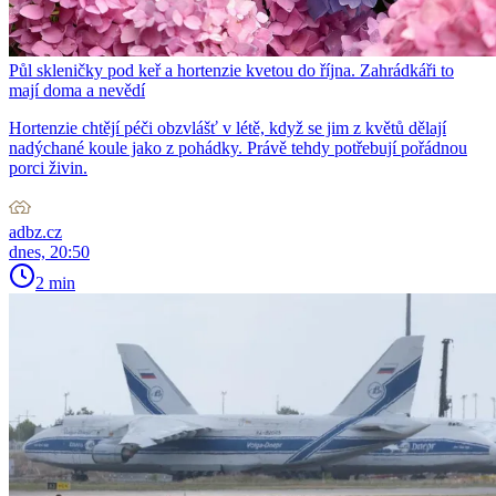
Půl skleničky pod keř a hortenzie kvetou do října. Zahrádkáři to
mají doma a nevědí
Hortenzie chtějí péči obzvlášť v létě, když se jim z květů dělají
nadýchané koule jako z pohádky. Právě tehdy potřebují pořádnou
porci živin.
adbz.cz
dnes, 20:50
2 min