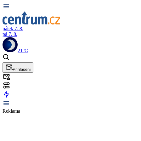
pátek 7. 8.
pá 7. 8.
21°C
Přihlášení
Reklama