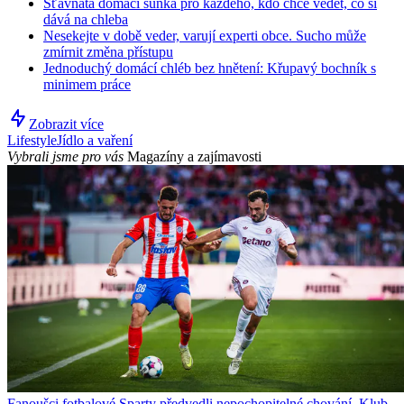
Šťavnatá domácí šunka pro každého, kdo chce vědět, co si
dává na chleba
Nesekejte v době veder, varují experti obce. Sucho může
zmírnit změna přístupu
Jednoduchý domácí chléb bez hnětení: Křupavý bochník s
minimem práce
Zobrazit více
Lifestyle
Jídlo a vaření
Vybrali jsme pro vás
Magazíny a zajímavosti
Fanoušci fotbalové Sparty předvedli nepochopitelné chování. Klub