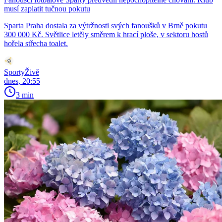
musí zaplatit tučnou pokutu
Sparta Praha dostala za výtržnosti svých fanoušků v Brně pokutu
300 000 Kč. Světlice letěly směrem k hrací ploše, v sektoru hostů
hořela střecha toalet.
SportyŽivě
dnes, 20:55
3 min