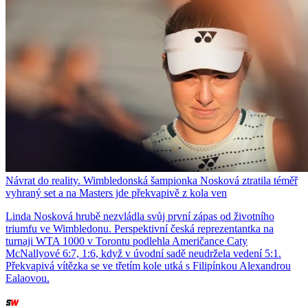
Návrat do reality. Wimbledonská šampionka Nosková ztratila téměř
vyhraný set a na Masters jde překvapivě z kola ven
Linda Nosková hrubě nezvládla svůj první zápas od životního
triumfu ve Wimbledonu. Perspektivní česká reprezentantka na
turnaji WTA 1000 v Torontu podlehla Američance Caty
McNallyové 6:7, 1:6, když v úvodní sadě neudržela vedení 5:1.
Překvapivá vítězka se ve třetím kole utká s Filipínkou Alexandrou
Ealaovou.