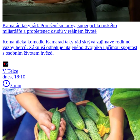
Kamarád taky rád: Porušení smlouvy, superjachta ruského
miliardáře a propletenec osudů v reálném životě
Romantická komedie Kamarád taky rád skrývá zajímavé rodinné
vazby herců. Zákulisí odhaluje utajeného dvojníka i přímou spojitost
s osobním životem hvězd.
V Telce
dnes, 18:10
3 min