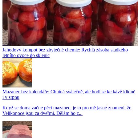
Jahodový kompot bez zbytečné chemie: Rychlá zásoba sladkého
letního ovoce do sklenic
Mazanec bez kalendáře: Chutná svátečně, ale hodí se ke kávě klidně
i v srpnu
Když se doma začne péct mazanec, je to pro mě jasné znamení, že
Velikonoce jsou za dveřmi. Dělám ho z...