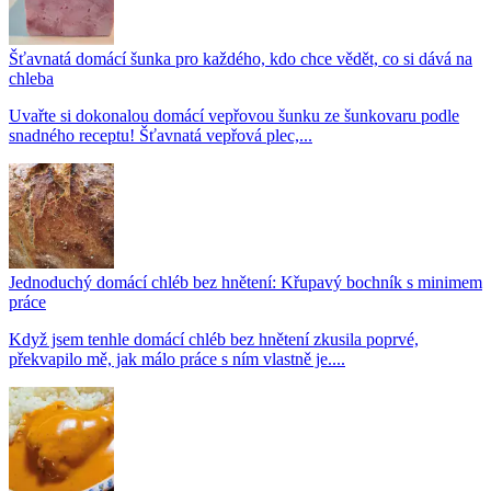
Šťavnatá domácí šunka pro každého, kdo chce vědět, co si dává na
chleba
Uvařte si dokonalou domácí vepřovou šunku ze šunkovaru podle
snadného receptu! Šťavnatá vepřová plec,...
Jednoduchý domácí chléb bez hnětení: Křupavý bochník s minimem
práce
Když jsem tenhle domácí chléb bez hnětení zkusila poprvé,
překvapilo mě, jak málo práce s ním vlastně je....