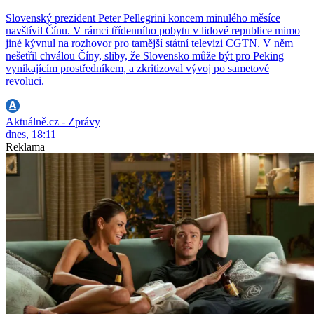
Slovenský prezident Peter Pellegrini koncem minulého měsíce
navštívil Čínu. V rámci třídenního pobytu v lidové republice mimo
jiné kývnul na rozhovor pro tamější státní televizi CGTN. V něm
nešetřil chválou Číny, sliby, že Slovensko může být pro Peking
vynikajícím prostředníkem, a zkritizoval vývoj po sametové
revoluci.
Aktuálně.cz - Zprávy
dnes, 18:11
Reklama