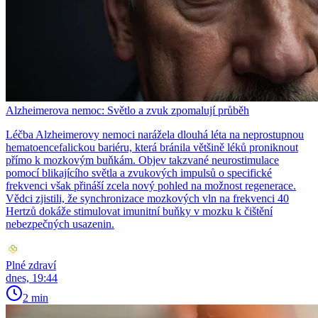
Alzheimerova nemoc: Světlo a zvuk zpomalují průběh
Léčba Alzheimerovy nemoci narážela dlouhá léta na neprostupnou
hematoencefalickou bariéru, která bránila většině léků proniknout
přímo k mozkovým buňkám. Objev takzvané neurostimulace
pomocí blikajícího světla a zvukových impulsů o specifické
frekvenci však přináší zcela nový pohled na možnost regenerace.
Vědci zjistili, že synchronizace mozkových vln na frekvenci 40
Hertzů dokáže stimulovat imunitní buňky v mozku k čištění
nebezpečných usazenin.
Plné zdraví
dnes, 19:44
2 min