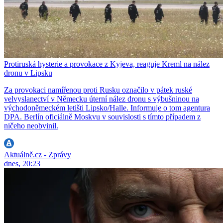
Protiruská hysterie a provokace z Kyjeva, reaguje Kreml na nález
dronu v Lipsku
Za provokaci namířenou proti Rusku označilo v pátek ruské
velvyslanectví v Německu úterní nález dronu s výbušninou na
východoněmeckém letišti Lipsko/Halle. Informuje o tom agentura
DPA. Berlín oficiálně Moskvu v souvislosti s tímto případem z
ničeho neobvinil.
Aktuálně.cz - Zprávy
dnes, 20:23