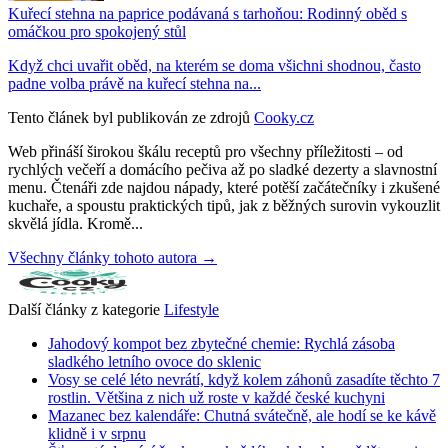
Kuřecí stehna na paprice podávaná s tarhoňou: Rodinný oběd s
omáčkou pro spokojený stůl
Když chci uvařit oběd, na kterém se doma všichni shodnou, často
padne volba právě na kuřecí stehna na...
Tento článek byl publikován ze zdrojů
Cooky.cz
Web přináší širokou škálu receptů pro všechny příležitosti – od
rychlých večeří a domácího pečiva až po sladké dezerty a slavnostní
menu. Čtenáři zde najdou nápady, které potěší začátečníky i zkušené
kuchaře, a spoustu praktických tipů, jak z běžných surovin vykouzlit
skvělá jídla. Kromě...
Všechny články tohoto autora →
Další články z kategorie
Lifestyle
Jahodový kompot bez zbytečné chemie: Rychlá zásoba
sladkého letního ovoce do sklenic
Vosy se celé léto nevrátí, když kolem záhonů zasadíte těchto 7
rostlin. Většina z nich už roste v každé české kuchyni
Mazanec bez kalendáře: Chutná svátečně, ale hodí se ke kávě
klidně i v srpnu