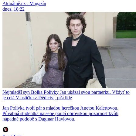
Aktuálně.cz - Magazín
dnes, 18:22
Nejmladší syn Bolka Polívky Jan ukázal svou partnerku. Vždyť to
je celá Vlastička z Dědictví, píší lidé
Jan Polívka tvoří pár s mladou herečkou Anetou Kalertovou.
Půvabná studentka na sebe poutá obrovskou pozornost kvůli
nápadné podobě s Dagmar Havlovou.