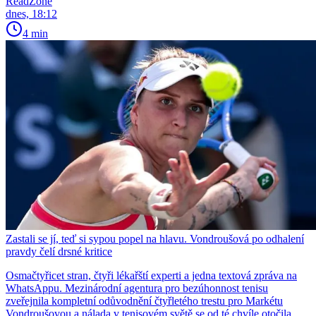
ReadZone
dnes, 18:12
4 min
Zastali se jí, teď si sypou popel na hlavu. Vondroušová po odhalení
pravdy čelí drsné kritice
Osmačtyřicet stran, čtyři lékařští experti a jedna textová zpráva na
WhatsAppu. Mezinárodní agentura pro bezúhonnost tenisu
zveřejnila kompletní odůvodnění čtyřletého trestu pro Markétu
Vondroušovou a nálada v tenisovém světě se od té chvíle otočila.