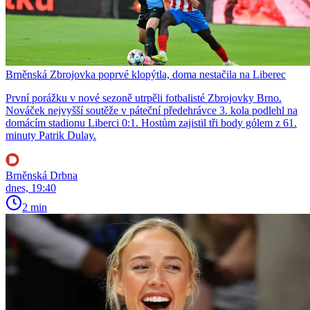
Brněnská Zbrojovka poprvé klopýtla, doma nestačila na Liberec
První porážku v nové sezoně utrpěli fotbalisté Zbrojovky Brno.
Nováček nejvyšší soutěže v páteční předehrávce 3. kola podlehl na
domácím stadionu Liberci 0:1. Hostům zajistil tři body gólem z 61.
minuty Patrik Dulay.
Brněnská Drbna
dnes, 19:40
2 min