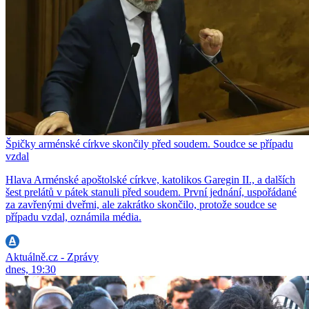
Špičky arménské církve skončily před soudem. Soudce se případu
vzdal
Hlava Arménské apoštolské církve, katolikos Garegin II., a dalších
šest prelátů v pátek stanuli před soudem. První jednání, uspořádané
za zavřenými dveřmi, ale zakrátko skončilo, protože soudce se
případu vzdal, oznámila média.
Aktuálně.cz - Zprávy
dnes, 19:30