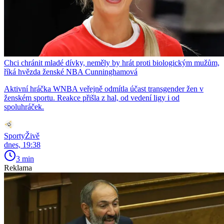
Chci chránit mladé dívky, neměly by hrát proti biologickým mužům,
říká hvězda ženské NBA Cunninghamová
Aktivní hráčka WNBA veřejně odmítla účast transgender žen v
ženském sportu. Reakce přišla z hal, od vedení ligy i od
spoluhráček.
SportyŽivě
dnes, 19:38
3 min
Reklama