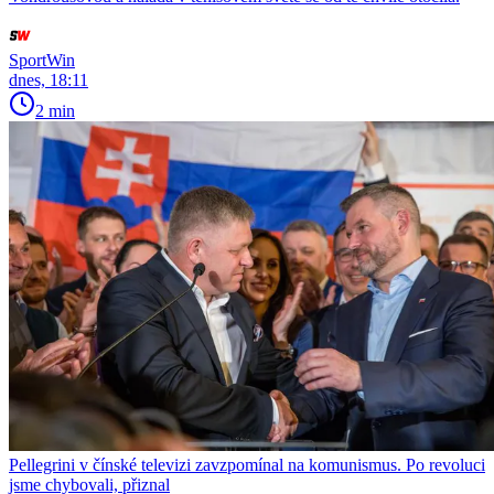
SportWin
dnes, 18:11
2 min
Pellegrini v čínské televizi zavzpomínal na komunismus. Po revoluci
jsme chybovali, přiznal