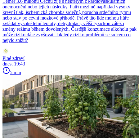
Téměř 3,6 milionu Čechů žije s některým z kardiovaskulárních
onemocnění nebo jejich následky. Patří mezi ně například vysoký
krevní tlak, ischemická choroba srdeční, porucha srdečního rytmu
nebo stav po cévní mozkové příhodě. Právě tito lidé mohou hůře
zvládat vysoké letní teploty, dehydrataci, větší fyzickou zátěž i
změny režimu během dovolených. Častější konzumace alkoholu pak
může riziko dále zvyšovat. Jak tedy riziko problémů se srdcem co
nejvíc snížit?
Plné zdraví
dnes, 19:43
5 min