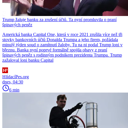
Trump žaluje banku za zrušení účtů. Ta nyní promluvila o praní
špinavých peněz
Americká banka Capital One, která v roce 2021 zrušila více než tři
stovky bankovních účtů Donalda Trumpa a jeho firem, požádala
minulý týden soud o zamítnutí žaloby. Tu na ni podal Trump loni v
březnu. Banka nyní poprvé formálně spojila obavy z praní
špinavých peněz s rodinným podnikem prezidenta Trumpa. Trump
zažaloval loni banku Capital
HlídacíPes.org
dnes, 04:30
6 min