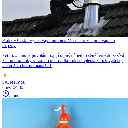
Kolik v Česku vydělávají kominíci. Měsíční mzda překvapila i
experty
Zatímco mnohá povolání bojují o přežití, jedno staré řemeslo zažívá
zlatou éru. Díky zákonu a nedostatku lidí si nejlepší z nich vydělají
víc než vrcholoví manažeři.
FAJNTIP.cz
dnes, 04:30
3 min