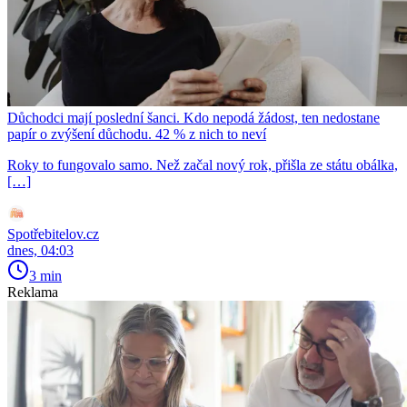
Důchodci mají poslední šanci. Kdo nepodá žádost, ten nedostane
papír o zvýšení důchodu. 42 % z nich to neví
Roky to fungovalo samo. Než začal nový rok, přišla ze státu obálka,
[…]
Spotřebitelov.cz
dnes, 04:03
3 min
Reklama