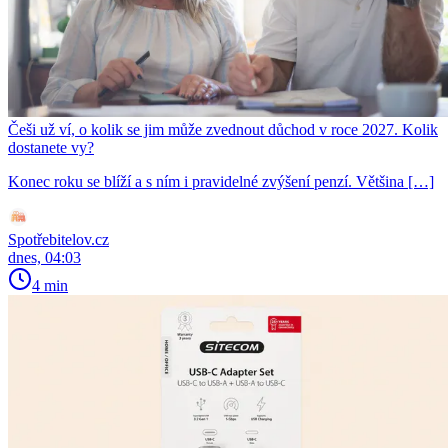
Češi už ví, o kolik se jim může zvednout důchod v roce 2027. Kolik
dostanete vy?
Konec roku se blíží a s ním i pravidelné zvýšení penzí. Většina […]
Spotřebitelov.cz
dnes, 04:03
4 min