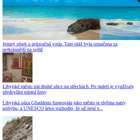
Jemný písek a průzračná voda. Tato pláž byla označena za
nejkrásnější na světě
Libyjské město má druhé ulice na střechách. Po staletí je využívaly
především místní ženy
Libyjská oáza Ghadámis fungovala jako město se dvěma patry
pohybu, a UNESCO letos rozhodlo, že už není v...