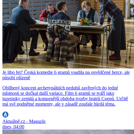
Je libo fet? Česká komedie 6 gramů vsadila na osvědčené herce, ale
působí ošizeně
Oblíbený koncept archetypálních neduhů zavřených do jedné
místnosti se dočkal další variace. Film 6 gramů se tváří jako
tuzemsky zemitá a komornější obdoba tvorby bratrů Coenů. Určitě
má své podnětné momenty, ale v zásadě zoufale hledá téma.
Aktuálně.cz - Magazín
dnes, 04:00