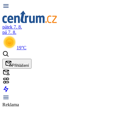
pátek 7. 8.
pá 7. 8.
19°C
Přihlášení
Reklama