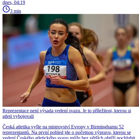
dnes, 04:19
3 min
Reprezentace není výsada vedení svazu. Je to příležitost, kterou si
atleti vybojovali
Česká atletika vyšle na mistrovství Evropy v Birminghamu 52
reprezentantů. Na první pohled jde o početnou výpravu, kterou se
vedení Českého atletického svazu může bez větších obtíží pochlubit.