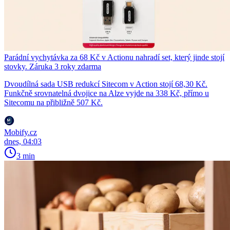
Parádní vychytávka za 68 Kč v Actionu nahradí set, který jinde stojí
stovky. Záruka 3 roky zdarma
Dvoudílná sada USB redukcí Sitecom v Action stojí 68,30 Kč.
Funkčně srovnatelná dvojice na Alze vyjde na 338 Kč, přímo u
Sitecomu na přibližně 507 Kč.
Mobify.cz
dnes, 04:03
3 min