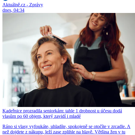
Aktuálně.cz - Zprávy
dnes, 04:34
Kadeřnice prozradila seniorkám: tahle 1 drobnost u účesu dodá
vlasům po 60 objem, který zavidí i mladé
Ráno si vlasy vyfoukáte, uhladíte, spokojeně se otočíte v zrcadle. A
než dojdete z nákupu, leží zase zplihle na hlavě. Většina žen v tu