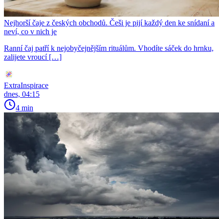
Nejhorší čaje z českých obchodů. Češi je pijí každý den ke snídaní a
neví, co v nich je
Ranní čaj patří k nejobyčejnějším rituálům. Vhodíte sáček do hrnku,
zalijete vroucí […]
ExtraInspirace
dnes, 04:15
4 min