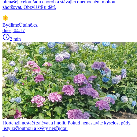
přenášejí celou řadu chorob a stávající onemocnění mohou
zhoršovat. Obzvláště u dětí.
BydlímeÚtulně.cz
dnes, 04:17
2 min
Hortenzii nestačí zalévat a hnojit. Pokud nenastavíte kyselost půdy,
listy zežloutnou a květy nepřijdou