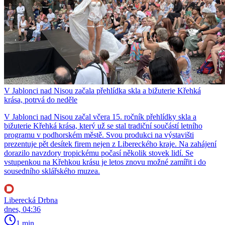
V Jablonci nad Nisou začala přehlídka skla a bižuterie Křehká
krása, potrvá do neděle
V Jablonci nad Nisou začal včera 15. ročník přehlídky skla a
bižuterie Křehká krása, který už se stal tradiční součástí letního
programu v podhorském městě. Svou produkci na výstavišti
prezentuje pět desítek firem nejen z Libereckého kraje. Na zahájení
dorazilo navzdory tropickému počasí několik stovek lidí. Se
vstupenkou na Křehkou krásu je letos znovu možné zamířit i do
sousedního sklářského muzea.
Liberecká Drbna
dnes, 04:36
1 min