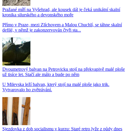
Pražané míří na Vyšehrad, ale kousek dál je čeká unikátní skalní
kronika silurského a devonského moře
Přímo v Praze, mezi Zlíchovem a Malou Chuchlí, se táhne skalní
defilé, v němž je zakonzervován čtyři sta...
Dvoumetrový balvan na Petrovicku stojí na překvapivě malé ploše
už tisíce let. Stačí ale málo a bude po něm
U Milevska leží balvan, který stojí na malé ploše jako trik.
Vytvarovalo ho zvětrávání.
Sjezdovka z dob socialismu v kurzu: Staré retro lyže z půdy dnes