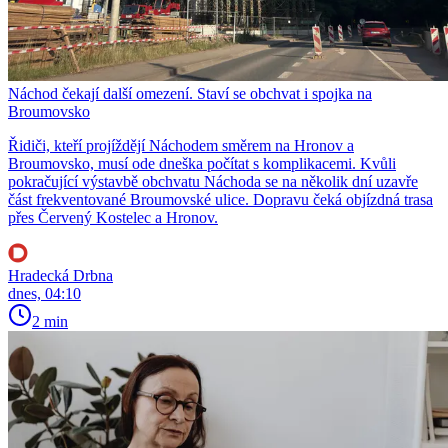
Náchod čekají další omezení. Staví se obchvat i spojka na
Broumovsko
Řidiči, kteří projíždějí Náchodem směrem na Hronov a
Broumovsko, musí ode dneška počítat s komplikacemi. Kvůli
pokračující výstavbě obchvatu Náchoda se na několik dní uzavře
část frekventované Broumovské ulice. Dopravu čeká objízdná trasa
přes Červený Kostelec a Hronov.
Hradecká Drbna
dnes, 04:10
2 min