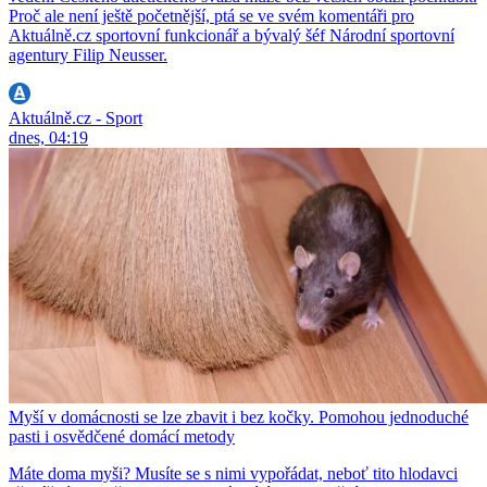
Proč ale není ještě početnější, ptá se ve svém komentáři pro
Aktuálně.cz sportovní funkcionář a bývalý šéf Národní sportovní
agentury Filip Neusser.
Aktuálně.cz - Sport
dnes, 04:19
Myší v domácnosti se lze zbavit i bez kočky. Pomohou jednoduché
pasti i osvědčené domácí metody
Máte doma myši? Musíte se s nimi vypořádat, neboť tito hlodavci