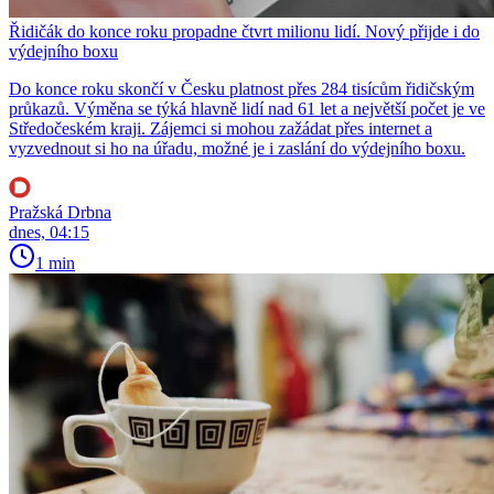
Řidičák do konce roku propadne čtvrt milionu lidí. Nový přijde i do
výdejního boxu
Do konce roku skončí v Česku platnost přes 284 tisícům řidičským
průkazů. Výměna se týká hlavně lidí nad 61 let a největší počet je ve
Středočeském kraji. Zájemci si mohou zažádat přes internet a
vyzvednout si ho na úřadu, možné je i zaslání do výdejního boxu.
Pražská Drbna
dnes, 04:15
1 min