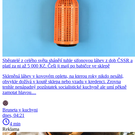
Sběratelé z celého světa shánějí tuhle sifonovou láhev z dob ČSSR a
platí za ni až 5 000 Kč. Češi ji mají po babičce ve sklepě
Skleněná láhev v kovovém opletu, na kterou roky nikdo nesáhl,
obvykle dožívá v koutě sklepa nebo vzadu v kredenci. Zrovna
tenhle nenápadný pozůstatek socialistické kuchyně ale umí pěkně
zamotat hlavou....
Bruneta v kuchyni
dnes, 04:21
4 min
Reklama