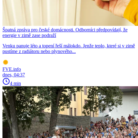
Špatná zpráva pro české domácnosti. Odborníci předpovídají, že
energie v zimě zase podraží
Venku panuje léto a topení řeší málokdo. Jenže teplo, které si v zimě
pustíme z radiátoru nebo plynového...
FVE.info
dnes, 04:37
4 min