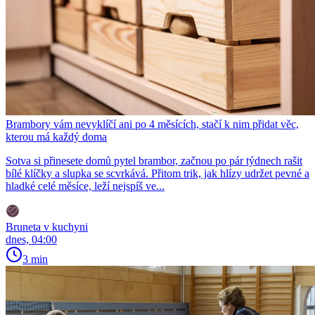
Brambory vám nevyklíčí ani po 4 měsících, stačí k nim přidat věc,
kterou má každý doma
Sotva si přinesete domů pytel brambor, začnou po pár týdnech rašit
bílé klíčky a slupka se scvrkává. Přitom trik, jak hlízy udržet pevné a
hladké celé měsíce, leží nejspíš ve...
Bruneta v kuchyni
dnes, 04:00
3 min