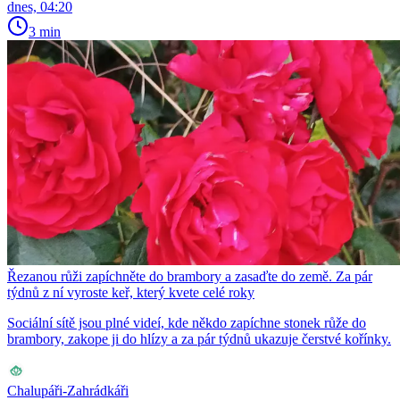
dnes, 04:20
3 min
Řezanou růži zapíchněte do brambory a zasaďte do země. Za pár
týdnů z ní vyroste keř, který kvete celé roky
Sociální sítě jsou plné videí, kde někdo zapíchne stonek růže do
brambory, zakope ji do hlízy a za pár týdnů ukazuje čerstvé kořínky.
Chalupáři-Zahrádkáři