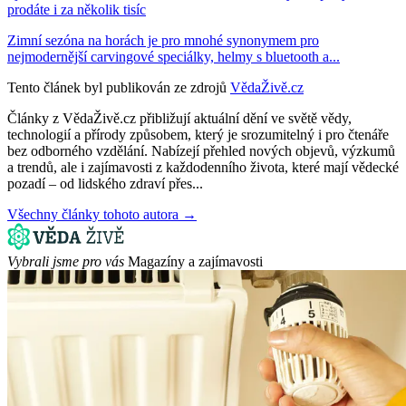
prodáte i za několik tisíc
Zimní sezóna na horách je pro mnohé synonymem pro
nejmodernější carvingové speciálky, helmy s bluetooth a...
Tento článek byl publikován ze zdrojů
VědaŽivě.cz
Články z VědaŽivě.cz přibližují aktuální dění ve světě vědy,
technologií a přírody způsobem, který je srozumitelný i pro čtenáře
bez odborného vzdělání. Nabízejí přehled nových objevů, výzkumů
a trendů, ale i zajímavosti z každodenního života, které mají vědecké
pozadí – od lidského zdraví přes...
Všechny články tohoto autora →
Vybrali jsme pro vás
Magazíny a zajímavosti