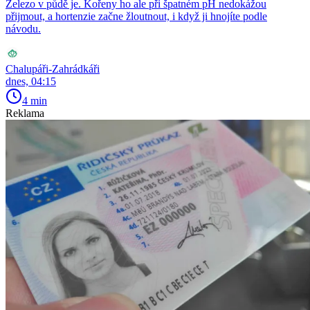
Železo v půdě je. Kořeny ho ale při špatném pH nedokážou
přijmout, a hortenzie začne žloutnout, i když ji hnojíte podle
návodu.
Chalupáři-Zahrádkáři
dnes, 04:15
4 min
Reklama