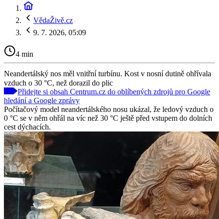
VědaŽivě.cz
9. 7. 2026, 05:09
4 min
Neandertálský nos měl vnitřní turbínu. Kost v nosní dutině ohřívala
vzduch o 30 °C, než dorazil do plic
Přidejte si obsah Centrum.cz do oblíbených zdrojů pro Google
hledání a Google zprávy
Počítačový model neandertálského nosu ukázal, že ledový vzduch o
0 °C se v něm ohřál na víc než 30 °C ještě před vstupem do dolních
cest dýchacích.