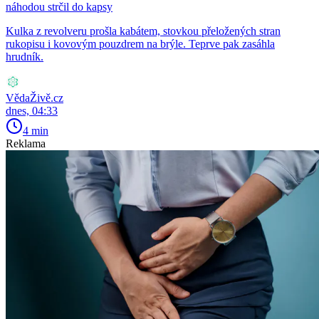
náhodou strčil do kapsy
Kulka z revolveru prošla kabátem, stovkou přeložených stran
rukopisu i kovovým pouzdrem na brýle. Teprve pak zasáhla
hrudník.
VědaŽivě.cz
dnes, 04:33
4 min
Reklama