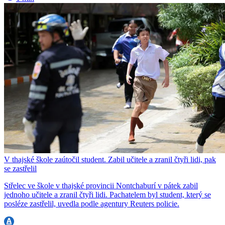
V thajské škole zaútočil student. Zabil učitele a zranil čtyři lidi, pak
se zastřelil
Střelec ve škole v thajské provincii Nontchaburí v pátek zabil
jednoho učitele a zranil čtyři lidi. Pachatelem byl student, který se
posléze zastřelil, uvedla podle agentury Reuters policie.