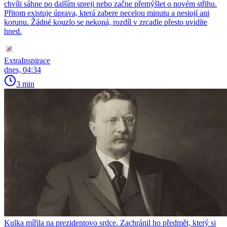
chvíli sáhne po dalším spreji nebo začne přemýšlet o novém střihu.
Přitom existuje úprava, která zabere necelou minutu a nestojí ani
korunu. Žádné kouzlo se nekoná, rozdíl v zrcadle přesto uvidíte
hned.
ExtraInspirace
dnes, 04:34
3 min
Kulka mířila na prezidentovo srdce. Zachránil ho předmět, který si