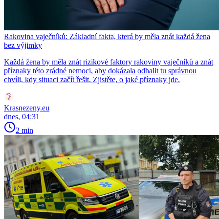
Rakovina vaječníků: Základní fakta, která by měla znát každá žena
bez výjimky
Každá žena by měla znát rizikové faktory rakoviny vaječníků a znát
příznaky této zrádné nemoci, aby dokázala odhalit tu správnou
chvíli, kdy situaci začít řešit. Zjistěte, o jaké příznaky jde.
Krasnezeny.eu
dnes, 04:31
2 min