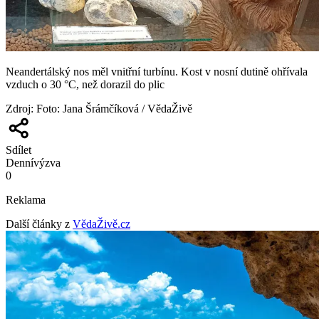
Neandertálský nos měl vnitřní turbínu. Kost v nosní dutině ohřívala
vzduch o 30 °C, než dorazil do plic
Zdroj
:
Foto: Jana Šrámčíková / VědaŽivě
Sdílet
Denní
výzva
0
Reklama
Další články z
VědaŽivě.cz