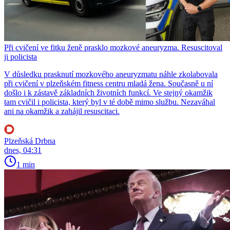
Při cvičení ve fitku ženě prasklo mozkové aneuryzma. Resuscitoval
ji policista
V důsledku prasknutí mozkového aneuryzmatu náhle zkolabovala
při cvičení v plzeňském fitness centru mladá žena. Současně u ní
došlo i k zástavě základních životních funkcí. Ve stejný okamžik
tam cvičil i policista, který byl v té době mimo službu. Nezaváhal
ani na okamžik a zahájil resuscitaci.
Plzeňská Drbna
dnes, 04:31
1 min