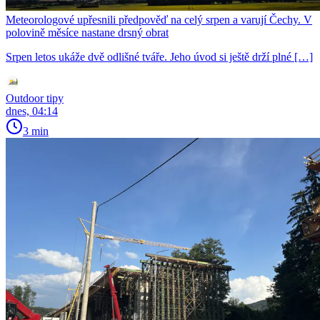
Meteorologové upřesnili předpověď na celý srpen a varují Čechy. V
polovině měsíce nastane drsný obrat
Srpen letos ukáže dvě odlišné tváře. Jeho úvod si ještě drží plné […]
Outdoor tipy
dnes, 04:14
3 min