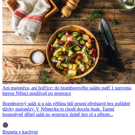
Ani majonéza, ani hořčice: do bramborového salátu patří 1 surovina,
kterou Němci používají po generace
Bramborový salát si u nás většina lidí neumí představit bez pořádné
dávky majonézy. V Německu to chodí docela jinak. Tamní
hospodyně dělají salát po generace úplně bez ní a přitom...
Bruneta v kuchyni