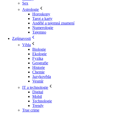
Sex
Astrologie
Horoskopy
Tarot a karty
Andělé a tajemná znamení
Numerologie
Tajemno
Zajímavosti
Věda
Biologie
Ekologie
Fyzika
Geografie
Historie
Chemie
Jazykověda
Vesmír
IT a technologie
Digital
Mobil
Technologie
Trendy
True crime