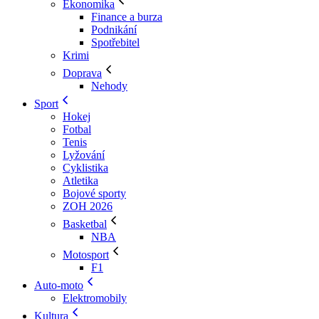
Ekonomika
Finance a burza
Podnikání
Spotřebitel
Krimi
Doprava
Nehody
Sport
Hokej
Fotbal
Tenis
Lyžování
Cyklistika
Atletika
Bojové sporty
ZOH 2026
Basketbal
NBA
Motosport
F1
Auto-moto
Elektromobily
Kultura