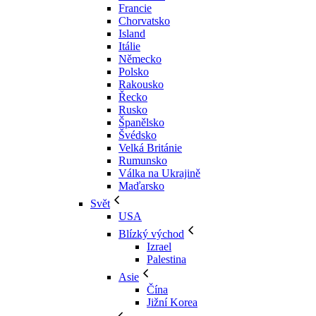
Francie
Chorvatsko
Island
Itálie
Německo
Polsko
Rakousko
Řecko
Rusko
Španělsko
Švédsko
Velká Británie
Rumunsko
Válka na Ukrajině
Maďarsko
Svět
USA
Blízký východ
Izrael
Palestina
Asie
Čína
Jižní Korea