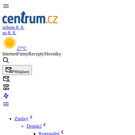
sobota 8. 8.
so 8. 8.
27°C
Internet
Firmy
Recepty
Slovníky
Přihlášení
Zprávy
Domácí
Regionální