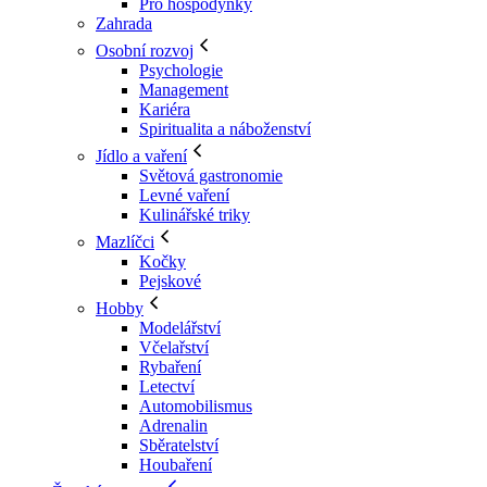
Pro hospodyňky
Zahrada
Osobní rozvoj
Psychologie
Management
Kariéra
Spiritualita a náboženství
Jídlo a vaření
Světová gastronomie
Levné vaření
Kulinářské triky
Mazlíčci
Kočky
Pejskové
Hobby
Modelářství
Včelařství
Rybaření
Letectví
Automobilismus
Adrenalin
Sběratelství
Houbaření