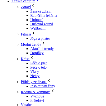
Ženské centrum
Zdraví
Ženské zdraví
Babiččina lékárna
Hubnutí
Duševní zdraví
Wellbeing
Fitness
Jóga a pilates
Módní trendy
Aktuální trendy
Doplňky
Krása
Péče o pleť
Péče o tělo
Vlasy
Nehty
Příběhy ze života
Inspirativní ženy
Rodina & komunita
Výchova
Přátelství
Vztahy