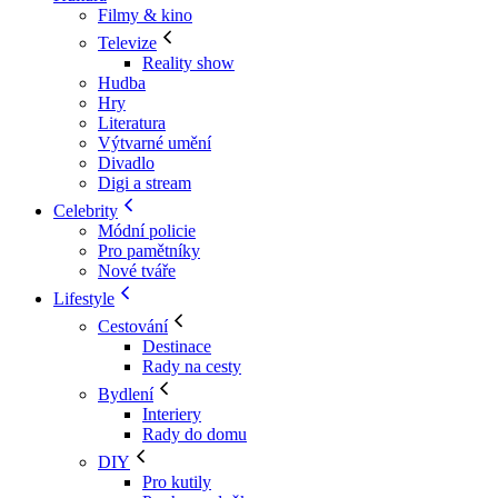
Filmy & kino
Televize
Reality show
Hudba
Hry
Literatura
Výtvarné umění
Divadlo
Digi a stream
Celebrity
Módní policie
Pro pamětníky
Nové tváře
Lifestyle
Cestování
Destinace
Rady na cesty
Bydlení
Interiery
Rady do domu
DIY
Pro kutily