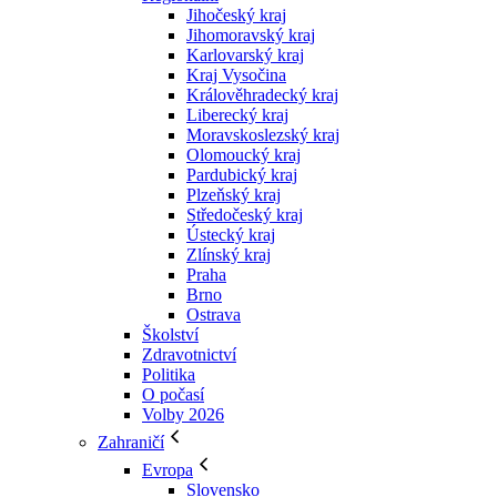
Jihočeský kraj
Jihomoravský kraj
Karlovarský kraj
Kraj Vysočina
Králověhradecký kraj
Liberecký kraj
Moravskoslezský kraj
Olomoucký kraj
Pardubický kraj
Plzeňský kraj
Středočeský kraj
Ústecký kraj
Zlínský kraj
Praha
Brno
Ostrava
Školství
Zdravotnictví
Politika
O počasí
Volby 2026
Zahraničí
Evropa
Slovensko