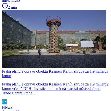
dnes, 11:35
2 min
Praha plánuje opravu objektu Kasáren Karlín zhruba za 1,9 miliardy
korun
Praha plánuje opravu objektu Kasáren Karlín zhruba za 1,9 miliardy
korun včetně DPH. Investici bude mít na starosti městská firma
Trade Centre Praha...
HN.cz