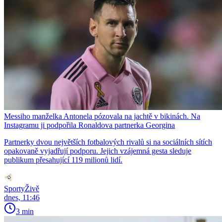
Messiho manželka Antonela pózovala na jachtě v bikinách. Na
Instagramu ji podpořila Ronaldova partnerka Georgina
Partnerky dvou největších fotbalových rivalů si na sociálních sítích
opakovaně vyjadřují podporu. Jejich vzájemná gesta sleduje
publikum přesahující 119 milionů lidí.
SportyŽivě
dnes, 11:46
3 min