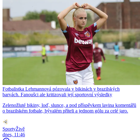
Fotbalistka Lehmannová pózovala v bikinách v brazilských
barvách. Fanoušci ale kritizovali její sportovní výsledky
Zelenožluté bikiny, loď, slunce, a pod příspěvkem lavina komentářů
o brazilském fotbale, bývalém příteli a jednom gólu za celé jaro.
SportyŽivě
dnes, 11:46