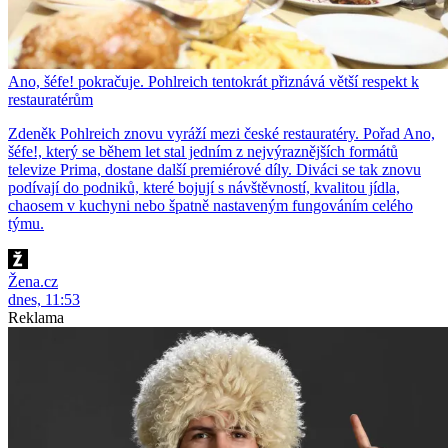
Ano, šéfe! pokračuje. Pohlreich tentokrát přiznává větší respekt k
restauratérům
Zdeněk Pohlreich znovu vyráží mezi české restauratéry. Pořad Ano,
šéfe!, který se během let stal jedním z nejvýraznějších formátů
televize Prima, dostane další premiérové díly. Diváci se tak znovu
podívají do podniků, které bojují s návštěvností, kvalitou jídla,
chaosem v kuchyni nebo špatně nastaveným fungováním celého
týmu.
Žena.cz
dnes, 11:53
Reklama