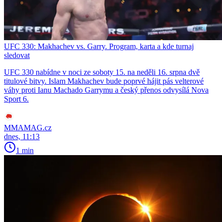
UFC 330: Makhachev vs. Garry. Program, karta a kde turnaj
sledovat
UFC 330 nabídne v noci ze soboty 15. na neděli 16. srpna dvě
titulové bitvy. Islam Makhachev bude poprvé hájit pás velterové
váhy proti Ianu Machado Garrymu a český přenos odvysílá Nova
Sport 6.
MMAMAG.cz
dnes, 11:13
1 min