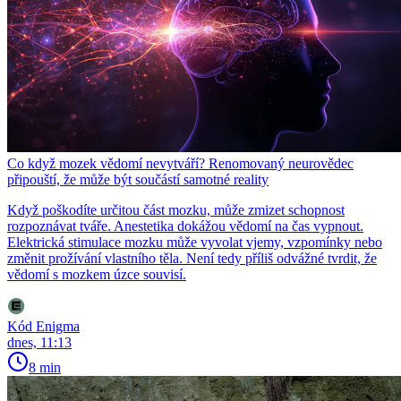
Co když mozek vědomí nevytváří? Renomovaný neurovědec
připouští, že může být součástí samotné reality
Když poškodíte určitou část mozku, může zmizet schopnost
rozpoznávat tváře. Anestetika dokážou vědomí na čas vypnout.
Elektrická stimulace mozku může vyvolat vjemy, vzpomínky nebo
změnit prožívání vlastního těla. Není tedy příliš odvážné tvrdit, že
vědomí s mozkem úzce souvisí.
Kód Enigma
dnes, 11:13
8 min