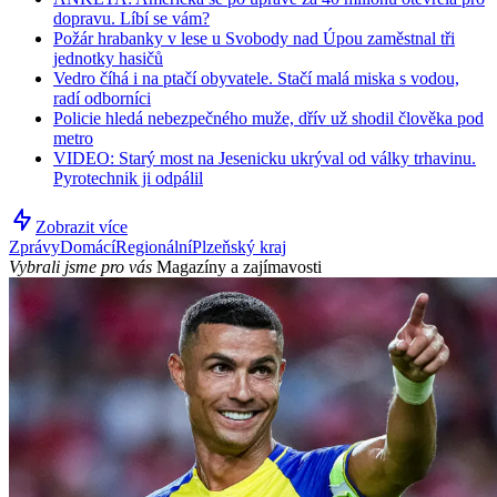
dopravu. Líbí se vám?
Požár hrabanky v lese u Svobody nad Úpou zaměstnal tři
jednotky hasičů
Vedro číhá i na ptačí obyvatele. Stačí malá miska s vodou,
radí odborníci
Policie hledá nebezpečného muže, dřív už shodil člověka pod
metro
VIDEO: Starý most na Jesenicku ukrýval od války trhavinu.
Pyrotechnik ji odpálil
Zobrazit více
Zprávy
Domácí
Regionální
Plzeňský kraj
Vybrali jsme pro vás
Magazíny a zajímavosti