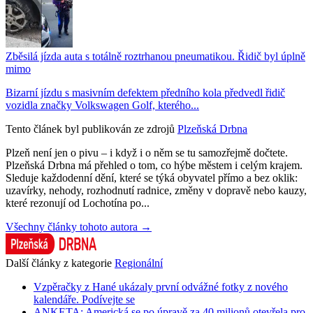
Zběsilá jízda auta s totálně roztrhanou pneumatikou. Řidič byl úplně
mimo
Bizarní jízdu s masivním defektem předního kola předvedl řidič
vozidla značky Volkswagen Golf, kterého...
Tento článek byl publikován ze zdrojů
Plzeňská Drbna
Plzeň není jen o pivu – i když i o něm se tu samozřejmě dočtete.
Plzeňská Drbna má přehled o tom, co hýbe městem i celým krajem.
Sleduje každodenní dění, které se týká obyvatel přímo a bez oklik:
uzavírky, nehody, rozhodnutí radnice, změny v dopravě nebo kauzy,
které rezonují od Lochotína po...
Všechny články tohoto autora →
Další články z kategorie
Regionální
Vzpěračky z Hané ukázaly první odvážné fotky z nového
kalendáře. Podívejte se
ANKETA: Americká se po úpravě za 40 milionů otevřela pro