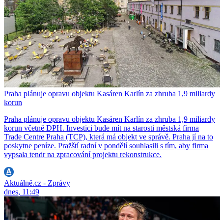
Praha plánuje opravu objektu Kasáren Karlín za zhruba 1,9 miliardy
korun
Praha plánuje opravu objektu Kasáren Karlín za zhruba 1,9 miliardy
korun včetně DPH. Investici bude mít na starosti městská firma
Trade Centre Praha (TCP), která má objekt ve správě. Praha jí na to
poskytne peníze. Pražští radní v pondělí souhlasili s tím, aby firma
vypsala tendr na zpracování projektu rekonstrukce.
Aktuálně.cz - Zprávy
dnes, 11:49