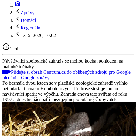
Zprávy
Domácí
Regionální
13. 5. 2026, 10:02
1 min
Návštěvníci zoologické zahrady se mohou kochat pohledem na
malinké tučňáky
Přidejte si obsah Centrum.cz do oblíbených zdrojů pro Google
hledání a Google zprávy
Po bezmála dvou letech se v plzeňské zoologické zahradě vylíhlo
pět mláďat tučňáků Humboldtových. Při troše štěstí je mohou
návštěvníci spatřit ve výběhu. Zahrada chová tato zvířata od roku
1997 a dnes tučňáci patří mezi její nejpopulárnější obyvatele.