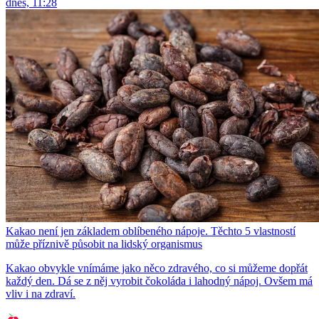
dnes, 11:28
Kakao není jen základem oblíbeného nápoje. Těchto 5 vlastností
může příznivě působit na lidský organismus
Kakao obvykle vnímáme jako něco zdravého, co si můžeme dopřát
každý den. Dá se z něj vyrobit čokoláda i lahodný nápoj. Ovšem má
vliv i na zdraví.