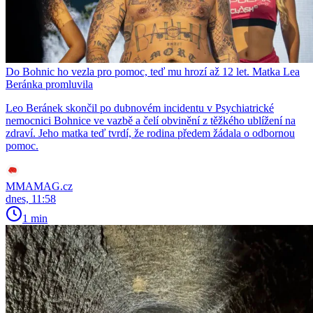
Do Bohnic ho vezla pro pomoc, teď mu hrozí až 12 let. Matka Lea
Beránka promluvila
Leo Beránek skončil po dubnovém incidentu v Psychiatrické
nemocnici Bohnice ve vazbě a čelí obvinění z těžkého ublížení na
zdraví. Jeho matka teď tvrdí, že rodina předem žádala o odbornou
pomoc.
MMAMAG.cz
dnes, 11:58
1 min