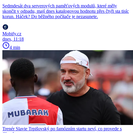
Sedmdesát dva serverových paměťových modulů, které měly
skončit v odpadu, mají dnes katalogovou hodnotu přes čtyři sta tisíc
korun. Háček? Do běžného počítače je nezasunete.
Mobify.cz
dnes, 11:18
4 min
Trenér Slavie Trpišovský po famózním startu neví, co provede s