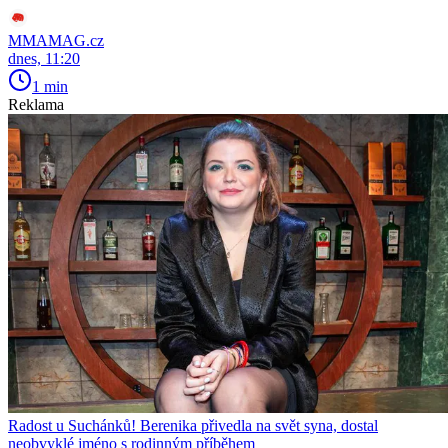
MMAMAG.cz
dnes, 11:20
1 min
Reklama
Radost u Suchánků! Berenika přivedla na svět syna, dostal
neobvyklé jméno s rodinným příběhem