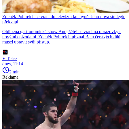
Zdeněk Pohlreich se vrací do televizní kuchyně. Jeho nová strategie
překvapí
Oblíbená gastronomická show Ano, šéfe! se vrací na obrazovky s
novými epizodami. Zdeněk Pohlreich přiznal, že u čerstvých dílů
musel upravit svůj přístup.
V Telce
dnes, 11:14
2 min
Reklama