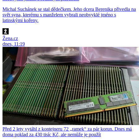
Michal Suchánek se stal dědečkem. Jeho dcera Berenika přivedla na
svět syna, kterému s manželem vybrali neobvyklé jméno s
latinskými kořeny.
Žena.cz
dnes, 11:19
Před 2 lety vytáhl z kontejneru 72 „ramek“ za pár korun. Dnes má
doma poklad za 430 tisíc Kč, ale nemůže je použít