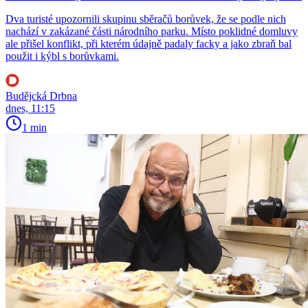
Dva turisté upozornili skupinu sběračů borůvek, že se podle nich
nachází v zakázané části národního parku. Místo poklidné domluvy
ale přišel konflikt, při kterém údajně padaly facky a jako zbraň bal
použit i kýbl s borůvkami.
Budějcká Drbna
dnes, 11:15
1 min