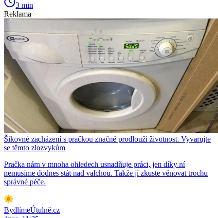
3 min
Reklama
Šikovné zacházení s pračkou značně prodlouží životnost. Vyvarujte
se těmto zlozvykům
Pračka nám v mnoha ohledech usnadňuje práci, jen díky ní
nemusíme dodnes stát nad valchou. Takže jí zkuste věnovat trochu
správné péče.
BydlímeÚtulně.cz