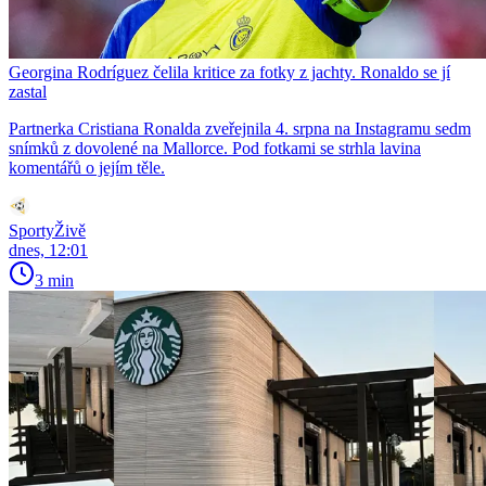
Georgina Rodríguez čelila kritice za fotky z jachty. Ronaldo se jí
zastal
Partnerka Cristiana Ronalda zveřejnila 4. srpna na Instagramu sedm
snímků z dovolené na Mallorce. Pod fotkami se strhla lavina
komentářů o jejím těle.
SportyŽivě
dnes, 12:01
3 min