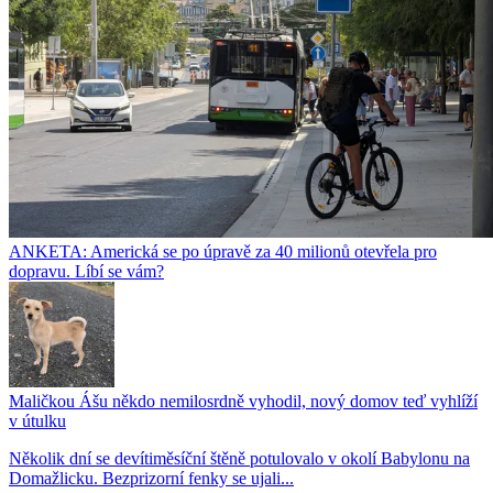
ANKETA: Americká se po úpravě za 40 milionů otevřela pro
dopravu. Líbí se vám?
Maličkou Ášu někdo nemilosrdně vyhodil, nový domov teď vyhlíží
v útulku
Několik dní se devítiměsíční štěně potulovalo v okolí Babylonu na
Domažlicku. Bezprizorní fenky se ujali...