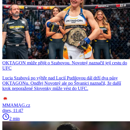
OKTAGON může přijít o Szabovou. Novotný naznačil její cestu do
UFC
Lucia Szabová po výhře nad Lucií Pudilovou dál drží dva pásy
OKTAGONu. Ondřej Novotný ale po Štvanici naznačil, že další
krok neporažené Slovenky může vést do UFC.
MMAMAG.cz
dnes, 11:47
2 min