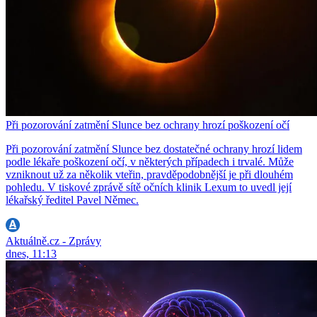
Při pozorování zatmění Slunce bez ochrany hrozí poškození očí
Při pozorování zatmění Slunce bez dostatečné ochrany hrozí lidem
podle lékaře poškození očí, v některých případech i trvalé. Může
vzniknout už za několik vteřin, pravděpodobnější je při dlouhém
pohledu. V tiskové zprávě sítě očních klinik Lexum to uvedl její
lékařský ředitel Pavel Němec.
Aktuálně.cz - Zprávy
dnes, 11:13