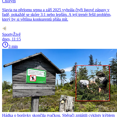
Chorým
Slavia na přelomu srpna a září 2025 vyhrála čtyři ligové zápasy v
řadě, pokaždé se skóre 3:1 nebo lepším. A její trenér řešil problém,
který by si většina konkurentů přála mít.
SportyŽivě
dnes, 11:15
3 min
Hádka o borůvky skončila rvačkou. Sběrači zmlátili cyklisty kýblem