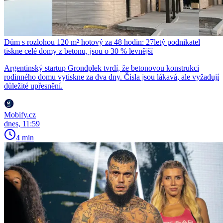
Dům s rozlohou 120 m² hotový za 48 hodin: 27letý podnikatel
tiskne celé domy z betonu, jsou o 30 % levnější
Argentinský startup Grondplek tvrdí, že betonovou konstrukci
rodinného domu vytiskne za dva dny. Čísla jsou lákavá, ale vyžadují
důležité upřesnění.
Mobify.cz
dnes, 11:59
4 min