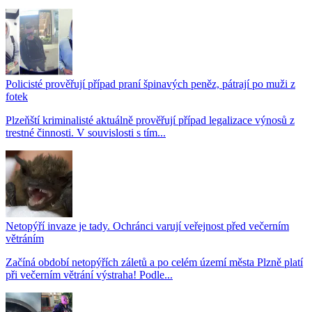
Policisté prověřují případ praní špinavých peněz, pátrají po muži z
fotek
Plzeňští kriminalisté aktuálně prověřují případ legalizace výnosů z
trestné činnosti. V souvislosti s tím...
Netopýří invaze je tady. Ochránci varují veřejnost před večerním
větráním
Začíná období netopýřích záletů a po celém území města Plzně platí
při večerním větrání výstraha! Podle...