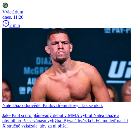
Výletárium
dnes, 11:20
2 min
Nate Diaz odpověděl Paulovi třemi slovy: Tak se ukaž
Jake Paul si pro plánovaný debut v MMA vybral Natea Diaze a
obvinil ho, že se zápasu vyhýbá. Bývalá hvězda UFC mu teď na síti
X stručně vzkázala, aby za ní přišel.