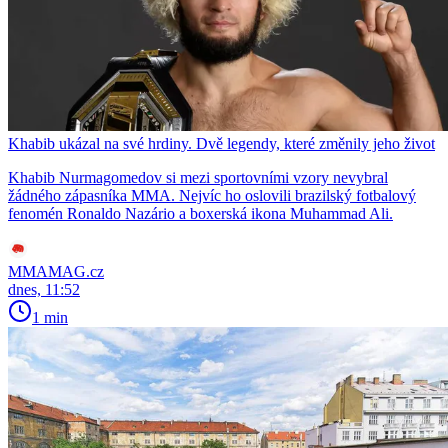
Khabib ukázal na své hrdiny. Dvě legendy, které změnily jeho život
Khabib Nurmagomedov si mezi sportovními vzory nevybral
žádného zápasníka MMA. Nejvíc ho oslovili brazilský fotbalový
fenomén Ronaldo Nazário a boxerská ikona Muhammad Ali.
MMAMAG.cz
dnes, 11:52
1 min