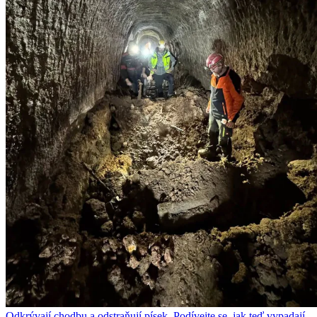
Odkrývají chodbu a odstraňují písek. Podívejte se, jak teď vypadají