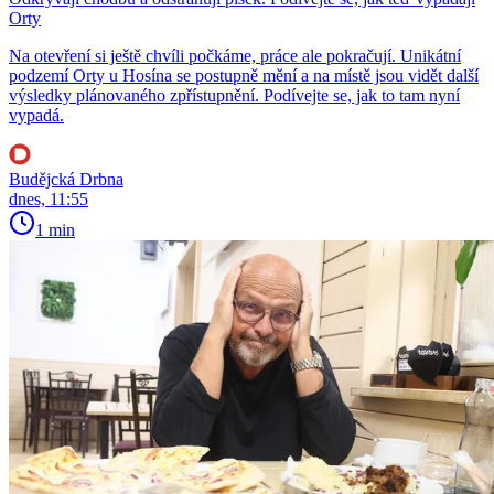
Orty
Na otevření si ještě chvíli počkáme, práce ale pokračují. Unikátní
podzemí Orty u Hosína se postupně mění a na místě jsou vidět další
výsledky plánovaného zpřístupnění. Podívejte se, jak to tam nyní
vypadá.
Budějcká Drbna
dnes, 11:55
1 min