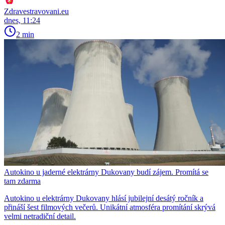
Zdravestravovani.eu
dnes, 11:24
2 min
Autokino u jaderné elektrárny Dukovany budí zájem. Promítá se
tam zdarma
Autokino u elektrárny Dukovany hlásí jubilejní desátý ročník a
přináší šest filmových večerů. Unikátní atmosféra promítání skrývá
velmi netradiční detail.