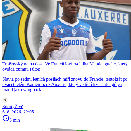
Trpišovský nemá dost. Ve Francii loví rychlíka Mandengueho, který
ovládá obranu i útok
Slavia po sedmi letních posilách míří znovu do Francie, tentokrát po
dvacetiletém Kamerunci z Auxerre, který ve třetí lize střílel góly i
bránil jako wingback.
SportyŽivě
6. 8. 2026, 22:05
3 min