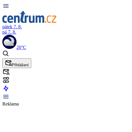
pátek 7. 8.
pá 7. 8.
20°C
Přihlášení
Reklama