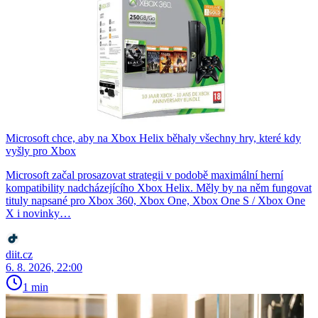
Microsoft chce, aby na Xbox Helix běhaly všechny hry, které kdy
vyšly pro Xbox
Microsoft začal prosazovat strategii v podobě maximální herní
kompatibility nadcházejícího Xbox Helix. Měly by na něm fungovat
tituly napsané pro Xbox 360, Xbox One, Xbox One S / Xbox One
X i novinky…
diit.cz
6. 8. 2026, 22:00
1 min