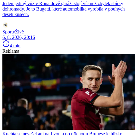
Jeden jediný vůz v Ronaldově garáži stojí víc než zbytek sbírky
dohromady. Je to Bugatti, které automobilka vyrobila v pouhých
deseti kusech.
SportyŽivě
6. 8. 2026, 20:16
4 min
Reklama
Kuchta se nevešel ani na Lyon a po příchodu Brunese je blízko