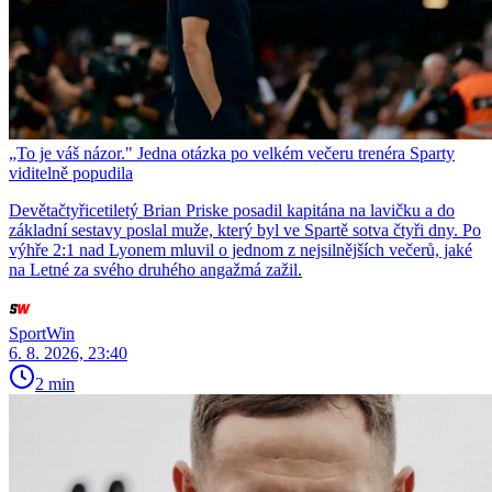
„To je váš názor." Jedna otázka po velkém večeru trenéra Sparty
viditelně popudila
Devětačtyřicetiletý Brian Priske posadil kapitána na lavičku a do
základní sestavy poslal muže, který byl ve Spartě sotva čtyři dny. Po
výhře 2:1 nad Lyonem mluvil o jednom z nejsilnějších večerů, jaké
na Letné za svého druhého angažmá zažil.
SportWin
6. 8. 2026, 23:40
2 min