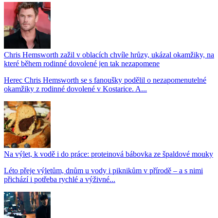
Chris Hemsworth zažil v oblacích chvíle hrůzy, ukázal okamžiky, na
které během rodinné dovolené jen tak nezapomene
Herec Chris Hemsworth se s fanoušky podělil o nezapomenutelné
okamžiky z rodinné dovolené v Kostarice. A...
Na výlet, k vodě i do práce: proteinová bábovka ze špaldové mouky
Léto přeje výletům, dnům u vody i piknikům v přírodě – a s nimi
přichází i potřeba rychlé a výživné...