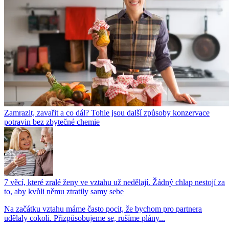
Zamrazit, zavařit a co dál? Tohle jsou další způsoby konzervace
potravin bez zbytečné chemie
7 věcí, které zralé ženy ve vztahu už nedělají. Žádný chlap nestojí za
to, aby kvůli němu ztratily samy sebe
Na začátku vztahu máme často pocit, že bychom pro partnera
udělaly cokoli. Přizpůsobujeme se, rušíme plány...