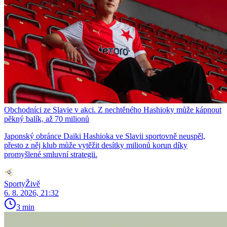
Obchodníci ze Slavie v akci. Z nechtěného Hashioky může kápnout
pěkný balík, až 70 milionů
Japonský obránce Daiki Hashioka ve Slavii sportovně neuspěl,
přesto z něj klub může vytěžit desítky milionů korun díky
promyšlené smluvní strategii.
SportyŽivě
6. 8. 2026, 21:32
3 min