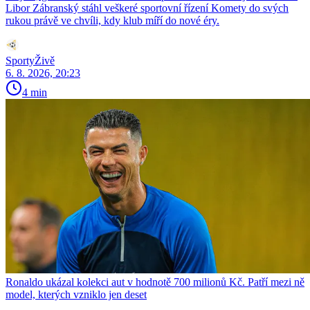
Libor Zábranský stáhl veškeré sportovní řízení Komety do svých
rukou právě ve chvíli, kdy klub míří do nové éry.
SportyŽivě
6. 8. 2026, 20:23
4 min
Ronaldo ukázal kolekci aut v hodnotě 700 milionů Kč. Patří mezi ně
model, kterých vzniklo jen deset