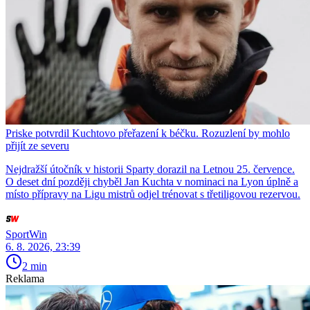
Priske potvrdil Kuchtovo přeřazení k béčku. Rozuzlení by mohlo
přijít ze severu
Nejdražší útočník v historii Sparty dorazil na Letnou 25. července.
O deset dní později chyběl Jan Kuchta v nominaci na Lyon úplně a
místo přípravy na Ligu mistrů odjel trénovat s třetiligovou rezervou.
SportWin
6. 8. 2026, 23:39
2 min
Reklama