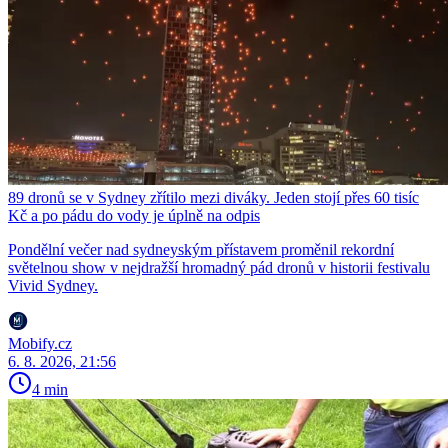
89 dronů se v Sydney zřítilo mezi diváky. Jeden stojí přes 60 tisíc
Kč a po pádu do vody je úplně na odpis
Pondělní večer nad sydneyským přístavem proměnil rekordní
světelnou show v nejdražší hromadný pád dronů v historii festivalu
Vivid Sydney.
Mobify.cz
6. 8. 2026, 21:56
4 min