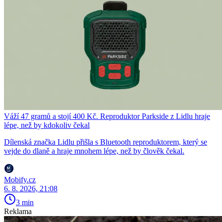
Váží 47 gramů a stojí 400 Kč. Reproduktor Parkside z Lidlu hraje
lépe, než by kdokoliv čekal
Dílenská značka Lidlu přišla s Bluetooth reproduktorem, který se
vejde do dlaně a hraje mnohem lépe, než by člověk čekal.
Mobify.cz
6. 8. 2026, 21:08
3 min
Reklama