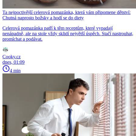
Ta nejpoctivější celerová pomazánka, která vám připomene dětství:
Chutná naprosto božsky a hodí se do diety
Celerová pomazánka patří k těm receptům, které vypadají
nenápadně, ale na stole vždy sklidí největší úspěch. Stačí nastrouhat,
promíchat a podávat.
Cooky.cz
dnes, 01:09
4 min