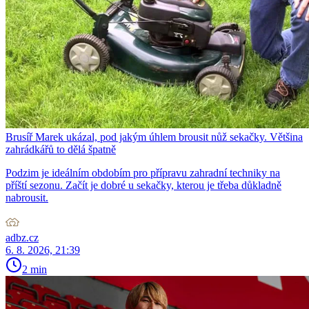
Brusíř Marek ukázal, pod jakým úhlem brousit nůž sekačky. Většina
zahrádkářů to dělá špatně
Podzim je ideálním obdobím pro přípravu zahradní techniky na
příští sezonu. Začít je dobré u sekačky, kterou je třeba důkladně
nabrousit.
adbz.cz
6. 8. 2026, 21:39
2 min