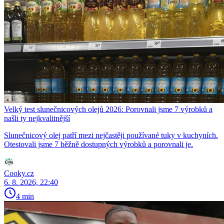
Velký test slunečnicových olejů 2026: Porovnali jsme 7 výrobků a
našli ty nejkvalitnější
Slunečnicový olej patří mezi nejčastěji používané tuky v kuchyních.
Otestovali jsme 7 běžně dostupných výrobků a porovnali je.
Cooky.cz
6. 8. 2026, 22:40
4 min