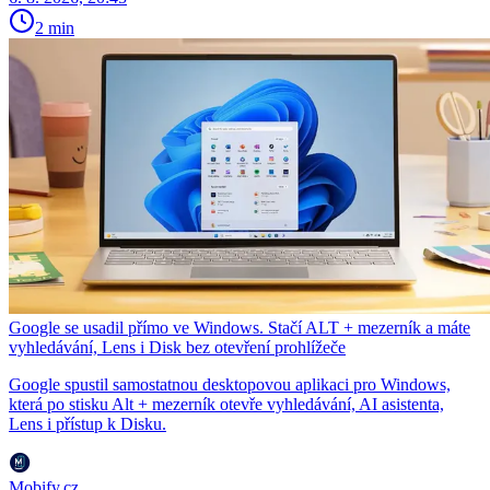
2 min
Google se usadil přímo ve Windows. Stačí ALT + mezerník a máte
vyhledávání, Lens i Disk bez otevření prohlížeče
Google spustil samostatnou desktopovou aplikaci pro Windows,
která po stisku Alt + mezerník otevře vyhledávání, AI asistenta,
Lens i přístup k Disku.
Mobify.cz