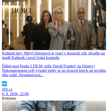
Kulturní tipy: Meryl Streepová se vrací v ikonické roli, divadlo na
hradě Kašperk i nová česká komedie
Ďábel nosí Pradu 2 FILM, režie David Frankel, na Disney+
Nekompromisní svět vysoké módy se po dvaceti letech od prvního
dílu vrátil. Nesmlouvavá...
HN.cz
6. 8. 2026, 22:00
Reklama