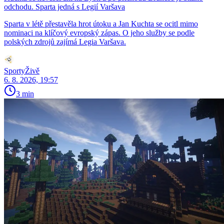
odchodu. Sparta jedná s Legií Varšava
Sparta v létě přestavěla hrot útoku a Jan Kuchta se ocitl mimo
nominaci na klíčový evropský zápas. O jeho služby se podle
polských zdrojů zajímá Legia Varšava.
SportyŽivě
6. 8. 2026, 19:57
3 min