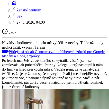
Ženské centrum
Sex
27. 5. 2026, 04:00
5 min
Návštěva hodinového hotelu mě vyléčila z nevěry. Tohle už nikdy
nechci zažít, vypráví Tereza
Přidejte si obsah Centrum.cz do oblíbených zdrojů pro Google
hledání a Google zprávy
Po letech manželství, ze kterého se vytratila vášeň, jsem se
zamilovala jak puberťačka. Petr byl kolega, který nastoupil k nám
do firmy a hned přeskočila jiskra. Věděla jsem, že je ženatý, ale
tvářil se, že je se ženou spíše ze zvyku. Psali jsme si nejdřív nevinně,
pak trochu víc, a nakonec úplně nevinné nebylo nic. Stačilo pár
komplimentů, pár zpráv večer a najednou jsem prožívala románek
jako z červené knihovny.