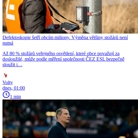
Defektoskopie šetří obcím miliony. Výměna většiny stožárů není
nutná
Až 80 % stožárů veřejného osvětlení, které obce považují za
dosloužilé, může podle měření společnosti ČEZ ESL bezpečně
sloužit i…
Volty
dnes, 01:00
1 min