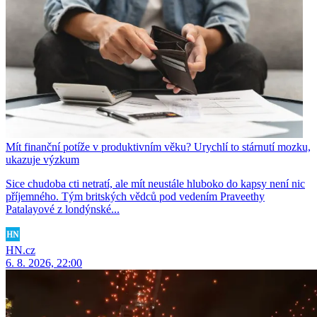
Mít finanční potíže v produktivním věku? Urychlí to stárnutí mozku,
ukazuje výzkum
Sice chudoba cti netratí, ale mít neustále hluboko do kapsy není nic
příjemného. Tým britských vědců pod vedením Praveethy
Patalayové z londýnské...
HN.cz
6. 8. 2026, 22:00