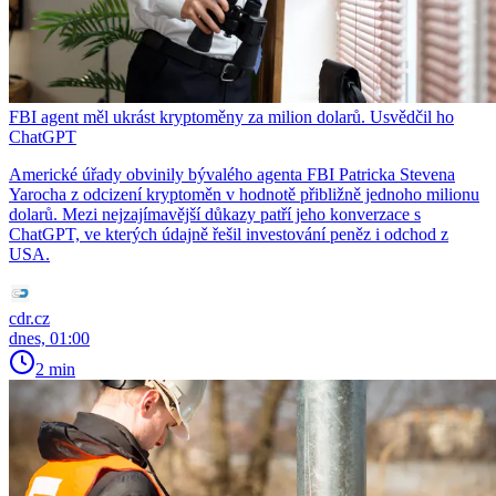
FBI agent měl ukrást kryptoměny za milion dolarů. Usvědčil ho
ChatGPT
Americké úřady obvinily bývalého agenta FBI Patricka Stevena
Yarocha z odcizení kryptoměn v hodnotě přibližně jednoho milionu
dolarů. Mezi nejzajímavější důkazy patří jeho konverzace s
ChatGPT, ve kterých údajně řešil investování peněz i odchod z
USA.
cdr.cz
dnes, 01:00
2 min