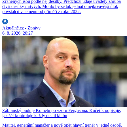
Zraněných jsou podle něj desítky. Předchozí údaje uváděly zhruba
čtyři desítky mrtvých. Mohlo by se tak jednat o nejkrvavější útok
povstalců v Jemenu od příměří z roku 2022.
Aktuálně.cz - Zprávy
6. 8. 2026, 20:27
Zábranský buduje Kometu po vzoru Fergusona. Kučeřík popisuje,
jak šéf kontroluje každý detail klubu
Majitel, generální manažer a nově opět hlavní trenér v jedné osobě.