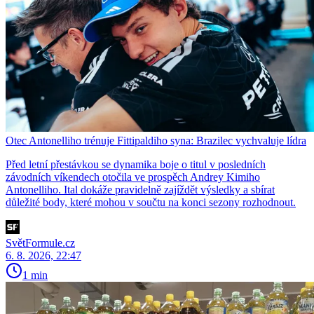
Otec Antonelliho trénuje Fittipaldiho syna: Brazilec vychvaluje lídra
Před letní přestávkou se dynamika boje o titul v posledních
závodních víkendech otočila ve prospěch Andrey Kimiho
Antonelliho. Ital dokáže pravidelně zajíždět výsledky a sbírat
důležité body, které mohou v součtu na konci sezony rozhodnout.
SvětFormule.cz
6. 8. 2026, 22:47
1 min