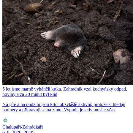
5 let jsme marně vyháněli krtka. Zahradník vzal kuchyňský odpad,
noviny a za 20 minut byl klid
Na jaře a na podzim jsou krtci obzvláště aktivní, protože si hledají
partnery a připravují se na zimu. Vypudit je tedy musíte včas.
Chalupáři-Zahrádkáři
6. 8. 2026, 20:45