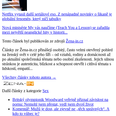
Netflix vytasil další seriálové eso. Z nenápadné novinky o šikaně je
globální fenomén, který ničí tabulky
Nová minisérie My vás naučíme (Teach You a Lesson) se zařadila
mezi největší neanglické hity v historii...
Tento článek byl publikován ze zdrojů
Žena-in.cz
Články ze Žena-in.cz přinášejí osobitý, často velmi otevřený pohled
na ženský svět v celé jeho šíři – od vztahů, rodiny a domácnosti až
po aktuální společenská témata nebo osobní zkušenosti. Jejich silnou
stránkou je autenticita, blízkost a schopnost otevřít i citlivá témata s
lidskostí, empatií...
Všechny články tohoto autora →
Další články z kategorie
Sex
Britský olympionik Woodward veřejně přiznal závislost na
pornu: Nemohl jsem přestat, vedl jsem dvojí život
Komentář: Mužů je dost, ale zjevně ne „těch správných“. A
kdo to vůbec je?