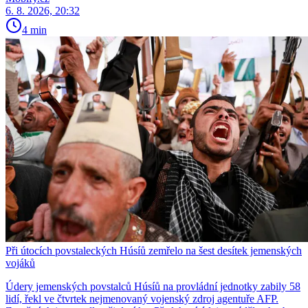
6. 8. 2026, 20:32
4 min
Při útocích povstaleckých Húsíů zemřelo na šest desítek jemenských
vojáků
Údery jemenských povstalců Húsíů na provládní jednotky zabily 58
lidí, řekl ve čtvrtek nejmenovaný vojenský zdroj agentuře AFP.