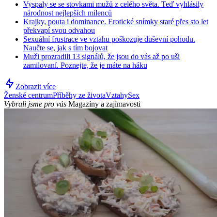
Vyspaly se se stovkami mužů z celého světa. Teď vyhlásily
národnost nejlepších milenců
Krajky, pouta i dominance. Erotické snímky staré přes sto let
překvapí svou odvahou
Sexuální frustrace ve vztahu poškozuje duševní pohodu.
Naučte se, jak s tím bojovat
Muži prozradili 13 signálů, že jsou do vás až po uši
zamilovaní. Poznejte, že je máte na háku
Zobrazit více
Ženské centrum
Příběhy ze života
Vztahy
Sex
Vybrali jsme pro vás
Magazíny a zajímavosti