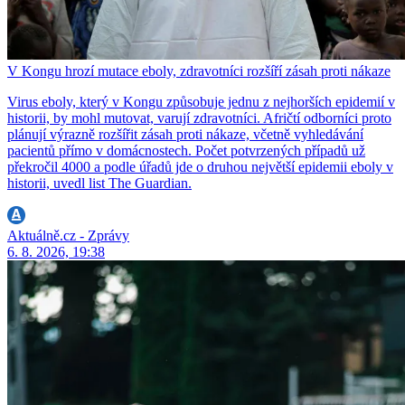
V Kongu hrozí mutace eboly, zdravotníci rozšíří zásah proti nákaze
Virus eboly, který v Kongu způsobuje jednu z nejhorších epidemií v
historii, by mohl mutovat, varují zdravotníci. Afričtí odborníci proto
plánují výrazně rozšířit zásah proti nákaze, včetně vyhledávání
pacientů přímo v domácnostech. Počet potvrzených případů už
překročil 4000 a podle úřadů jde o druhou největší epidemii eboly v
historii, uvedl list The Guardian.
Aktuálně.cz - Zprávy
6. 8. 2026, 19:38