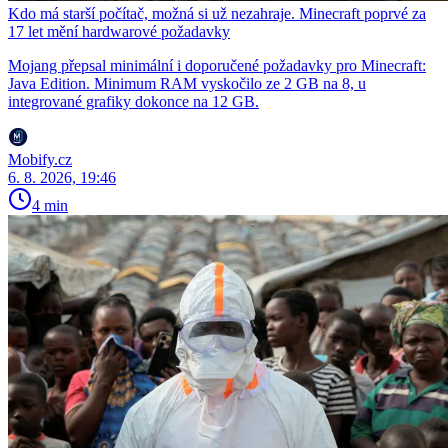
Kdo má starší počítač, možná si už nezahraje. Minecraft poprvé za
17 let mění hardwarové požadavky
Mojang přepsal minimální i doporučené požadavky pro Minecraft:
Java Edition. Minimum RAM vyskočilo ze 2 GB na 8, u
integrované grafiky dokonce na 12 GB.
Mobify.cz
6. 8. 2026, 19:46
4 min