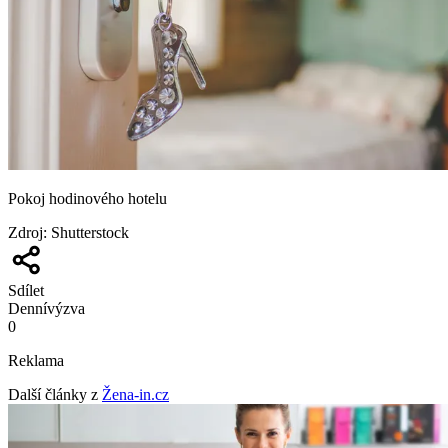
Pokoj hodinového hotelu
Zdroj
:
Shutterstock
Sdílet
Denní
výzva
0
Reklama
Další články z
Žena-in.cz