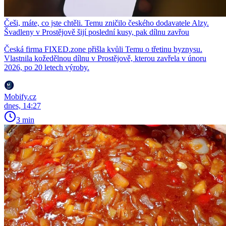
Češi, máte, co jste chtěli. Temu zničilo českého dodavatele Alzy.
Švadleny v Prostějově šijí poslední kusy, pak dílnu zavřou
Česká firma FIXED.zone přišla kvůli Temu o třetinu byznysu.
Vlastnila kožedělnou dílnu v Prostějově, kterou zavřela v únoru
2026, po 20 letech výroby.
Mobify.cz
dnes, 14:27
3 min