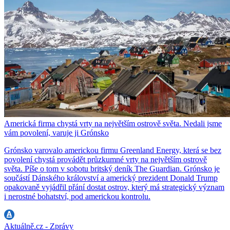
Americká firma chystá vrty na největším ostrově světa. Nedali jsme
vám povolení, varuje ji Grónsko
Grónsko varovalo americkou firmu Greenland Energy, která se bez
povolení chystá provádět průzkumné vrty na největším ostrově
světa. Píše o tom v sobotu britský deník The Guardian. Grónsko je
součástí Dánského království a americký prezident Donald Trump
opakovaně vyjádřil přání dostat ostrov, který má strategický význam
i nerostné bohatství, pod americkou kontrolu.
Aktuálně.cz - Zprávy