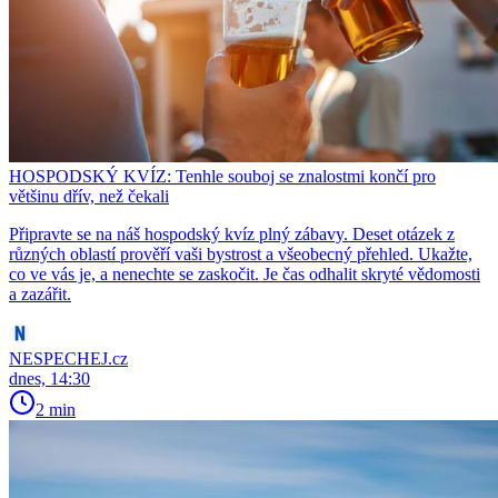
HOSPODSKÝ KVÍZ: Tenhle souboj se znalostmi končí pro
většinu dřív, než čekali
Připravte se na náš hospodský kvíz plný zábavy. Deset otázek z
různých oblastí prověří vaši bystrost a všeobecný přehled. Ukažte,
co ve vás je, a nenechte se zaskočit. Je čas odhalit skryté vědomosti
a zazářit.
NESPECHEJ.cz
dnes, 14:30
2 min