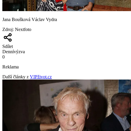
Jana Boušková Václav Vydra
Zdroj
:
Nextfoto
Sdílet
Denní
výzva
0
Reklama
Další články z
VIPživot.cz