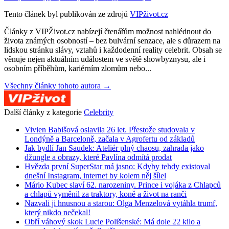
Tento článek byl publikován ze zdrojů
VIPživot.cz
Články z VIPŽivot.cz nabízejí čtenářům možnost nahlédnout do
života známých osobností – bez bulvární senzace, ale s důrazem na
lidskou stránku slávy, vztahů i každodenní reality celebrit. Obsah se
věnuje nejen aktuálním událostem ve světě showbyznysu, ale i
osobním příběhům, kariérním zlomům nebo...
Všechny články tohoto autora →
Další články z kategorie
Celebrity
Vivien Babišová oslavila 26 let. Přestože studovala v
Londýně a Barceloně, začala v Agrofertu od základů
Jak bydlí Jan Saudek: Ateliér plný chaosu, zahrada jako
džungle a obrazy, které Pavlína odmítá prodat
Hvězda první SuperStar má jasno: Kdyby tehdy existoval
dnešní Instagram, internet by kolem něj šílel
Mário Kubec slaví 62. narozeniny. Prince i vojáka z Chlapců
a chlapů vyměnil za traktory, koně a život na ranči
Nazvali ji hnusnou a starou: Olga Menzelová vytáhla trumf,
který nikdo nečekal!
Obří váhový skok Lucie Polišenské: Má dole 22 kilo a