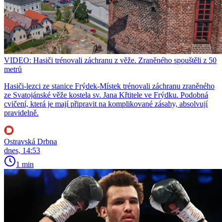
VIDEO: Hasiči trénovali záchranu z věže. Zraněného spouštěli z 50
metrů
Hasiči-lezci ze stanice Frýdek-Místek trénovali záchranu zraněného
ze Svatojánské věže kostela sv. Jana Křtitele ve Frýdku. Podobná
cvičení, která je mají připravit na komplikované zásahy, absolvují
pravidelně.
Ostravská Drbna
dnes, 14:53
1 min