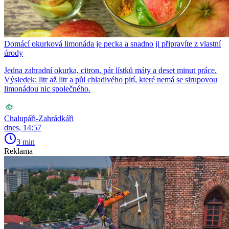
Domácí okurková limonáda je pecka a snadno ji připravíte z vlastní
úrody
Jedna zahradní okurka, citron, pár lístků máty a deset minut práce.
Výsledek: litr až litr a půl chladivého pití, které nemá se sirupovou
limonádou nic společného.
Chalupáři-Zahrádkáři
dnes, 14:57
3 min
Reklama