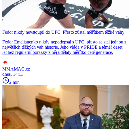
Fedor nikdy nevstoupil do UFC. Přesto zůstal měřítkem těžké váhy
Fedor Emelianenko nikdy nepodepsal s UFC, přesto se stal jednou z
největších těžkých vah historie. Jeho vláda v PRIDE a téměř deset
let bez regulérní porážky z něj udělaly měřítko celé generace.
MMAMAG.cz
dnes, 14:11
2 min