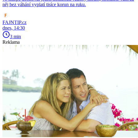
něj bez váhání vyplatí tisíce korun na ruku.
FAJNTIP.cz
dnes, 14:30
3 min
Reklama