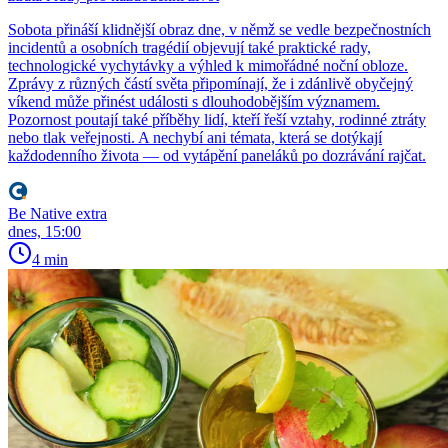
Sobota přináší klidnější obraz dne, v němž se vedle bezpečnostních
incidentů a osobních tragédií objevují také praktické rady,
technologické vychytávky a výhled k mimořádné noční obloze.
Zprávy z různých částí světa připomínají, že i zdánlivě obyčejný
víkend může přinést události s dlouhodobějším významem.
Pozornost poutají také příběhy lidí, kteří řeší vztahy, rodinné ztráty
nebo tlak veřejnosti. A nechybí ani témata, která se dotýkají
každodenního života — od vytápění paneláků po dozrávání rajčat.
Be Native extra
dnes, 15:00
4 min