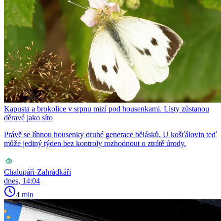
Kapusta a brokolice v srpnu mizí pod housenkami. Listy zůstanou
děravé jako síto
Právě se líhnou housenky druhé generace bělásků. U košťálovin teď
může jediný týden bez kontroly rozhodnout o ztrátě úrody.
Chalupáři-Zahrádkáři
dnes, 14:04
4 min