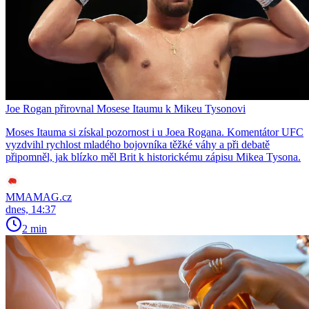
Joe Rogan přirovnal Mosese Itaumu k Mikeu Tysonovi
Moses Itauma si získal pozornost i u Joea Rogana. Komentátor UFC
vyzdvihl rychlost mladého bojovníka těžké váhy a při debatě
připomněl, jak blízko měl Brit k historickému zápisu Mikea Tysona.
MMAMAG.cz
dnes, 14:37
2 min