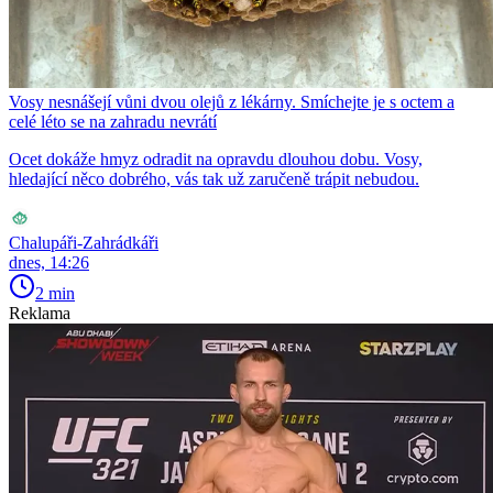
Vosy nesnášejí vůni dvou olejů z lékárny. Smíchejte je s octem a
celé léto se na zahradu nevrátí
Ocet dokáže hmyz odradit na opravdu dlouhou dobu. Vosy,
hledající něco dobrého, vás tak už zaručeně trápit nebudou.
Chalupáři-Zahrádkáři
dnes, 14:26
2 min
Reklama