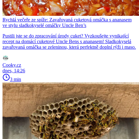
Rychlá večeře ze spíže: Zavařovaná cuketová omáčka s ananasem
ve stylu sladkokyselé omáčky Uncle Ben’s
Pustili jste se do zpracování úrody cuket? Vyzkoušejte vynikající
recept na domácí cuketové Uncle Bens s ananasem! Sladkokyselá
zavařovaná omáčka se zeleninou, která perfektně doplní rýži i maso.
Cooky.cz
dnes, 14:26
3 min