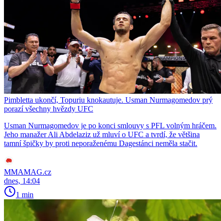
Pimbletta ukončí, Topuriu knokautuje. Usman Nurmagomedov prý
porazí všechny hvězdy UFC
Usman Nurmagomedov je po konci smlouvy s PFL volným hráčem.
Jeho manažer Ali Abdelaziz už mluví o UFC a tvrdí, že většina
tamní špičky by proti neporaženému Dagestánci neměla stačit.
MMAMAG.cz
dnes, 14:04
1 min