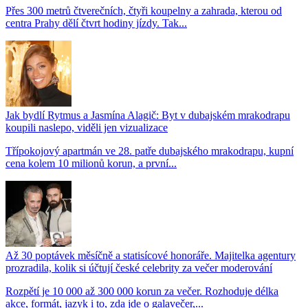
Přes 300 metrů čtverečních, čtyři koupelny a zahrada, kterou od
centra Prahy dělí čtvrt hodiny jízdy. Tak...
Jak bydlí Rytmus a Jasmína Alagič: Byt v dubajském mrakodrapu
koupili naslepo, viděli jen vizualizace
Třípokojový apartmán ve 28. patře dubajského mrakodrapu, kupní
cena kolem 10 milionů korun, a první...
Až 30 poptávek měsíčně a statisícové honoráře. Majitelka agentury
prozradila, kolik si účtují české celebrity za večer moderování
Rozpětí je 10 000 až 300 000 korun za večer. Rozhoduje délka
akce, formát, jazyk i to, zda jde o galavečer,...