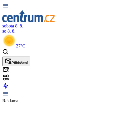
sobota 8. 8.
so 8. 8.
27°C
Přihlášení
Reklama