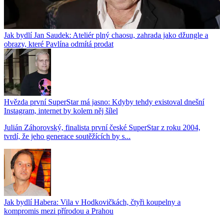
Jak bydlí Jan Saudek: Ateliér plný chaosu, zahrada jako džungle a
obrazy, které Pavlína odmítá prodat
Hvězda první SuperStar má jasno: Kdyby tehdy existoval dnešní
Instagram, internet by kolem něj šílel
Julián Záhorovský, finalista první české SuperStar z roku 2004,
tvrdí, že jeho generace soutěžících by s...
Jak bydlí Habera: Vila v Hodkovičkách, čtyři koupelny a
kompromis mezi přírodou a Prahou