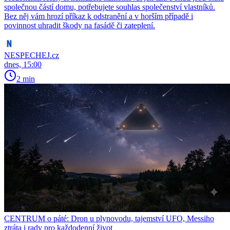
společnou částí domu, potřebujete souhlas společenství vlastníků.
Bez něj vám hrozí příkaz k odstranění a v horším případě i
povinnost uhradit škody na fasádě či zateplení.
NESPECHEJ.cz
dnes, 15:00
2 min
CENTRUM o páté: Dron u plynovodu, tajemství UFO, Messiho
ztráta i rady pro každodenní život