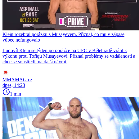
Klein rozebral porážku s Musayevem. Přiznal, co mu v zápase
vůbec nefungovalo
Ľudovít Klein se týden po porážce na UFC v Bělehradě vrátil k
výkonu proti Tofiqu Musayevovi. Přiznal problémy se vzdáleností a
chce se soustředit na další návrat.
MMAMAG.cz
dnes, 14:23
1 min