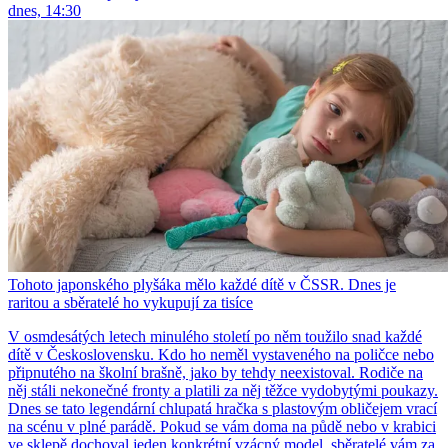
dnes, 14:30
Tohoto japonského plyšáka mělo každé dítě v ČSSR. Dnes je
raritou a sběratelé ho vykupují za tisíce
V osmdesátých letech minulého století po něm toužilo snad každé
dítě v Československu. Kdo ho neměl vystaveného na poličce nebo
připnutého na školní brašně, jako by tehdy neexistoval. Rodiče na
něj stáli nekonečné fronty a platili za něj těžce vydobytými poukazy.
Dnes se tato legendární chlupatá hračka s plastovým obličejem vrací
na scénu v plné parádě. Pokud se vám doma na půdě nebo v krabici
ve sklepě dochoval jeden konkrétní vzácný model, sběratelé vám za