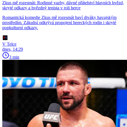
Zkus mě rozesmát: Rodinné vazby, dávné přátelství hlavních hvězd,
skryté odkazy a hvězdný tenista v roli herce
Romantická komedie Zkus mě rozesmát baví diváky havajským
prostředím. Zákulisí odkrývá propojení hereckých rodin i skryté
popkulturní odkazy.
V Telce
dnes, 14:29
3 min