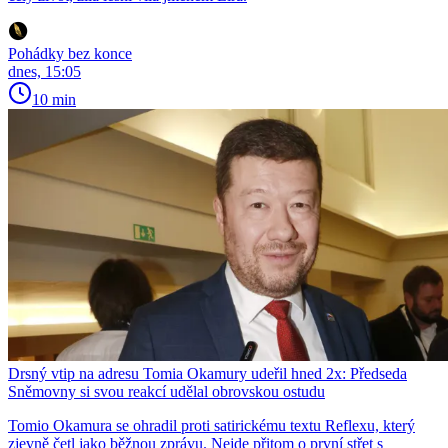
Pohádky bez konce
dnes, 15:05
10 min
Drsný vtip na adresu Tomia Okamury udeřil hned 2x: Předseda
Sněmovny si svou reakcí udělal obrovskou ostudu
Tomio Okamura se ohradil proti satirickému textu Reflexu, který
zjevně četl jako běžnou zprávu. Nejde přitom o první střet s