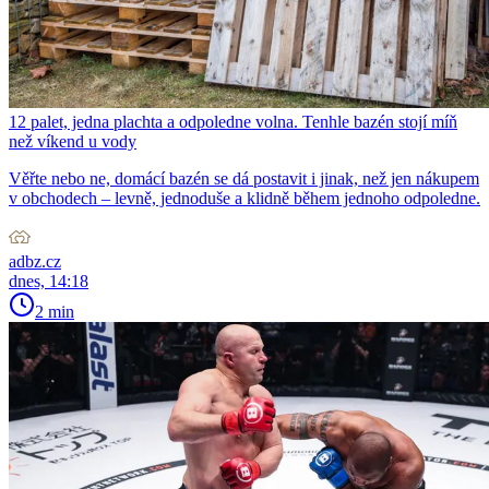
12 palet, jedna plachta a odpoledne volna. Tenhle bazén stojí míň
než víkend u vody
Věřte nebo ne, domácí bazén se dá postavit i jinak, než jen nákupem
v obchodech – levně, jednoduše a klidně během jednoho odpoledne.
adbz.cz
dnes, 14:18
2 min