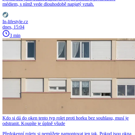
médiem, s nímž vede dlouhodobě napjatý vztah.
In-lifestyle.cz
dnes, 15:04
3 min
Kdo si dá do oken tento typ rolet proti horku bez souhlasu, musí je
odstranit. Koupíte je úplně všude
Předokenní rolety si nemůžete namontovat jen tak. Pokud jsou okna