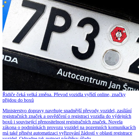
Řidiče čeká velká změna. Převod vozidla vyřídí online, značky
přijdou do boxů
Ministerstvo dopravy navrhuje snadnější převody vozidel, zasílání
registračních značek a osvědčení o registraci vozidla do výdejních
boxů i související přenositelnost registračních značek. Novela
zákona o podmínkách provozu vozidel na pozemních komunikacích
má také přinést automatizaci vyřizování žádostí v oblasti registrace
vozidel. Odpadne tak nutnost návštěvy úřadu.