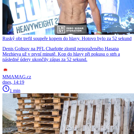
Ruský obr trefil soupeře kopem do hlavy. Hotovo bylo za 52 sekund
Denis Goltsov na PFL Charlotte zlomil neporaženého Hasana
Mezhieva už v první minutě. Kop do hlavy při pokusu o strh a
následné údery ukončily zápas za 52 sekund.
MMAMAG.cz
dnes, 14:19
1 min