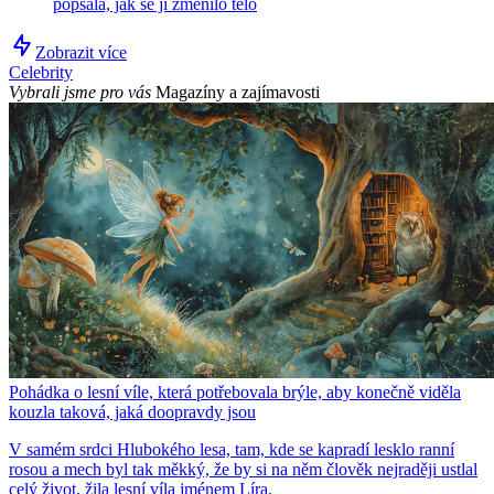
popsala, jak se jí změnilo tělo
Zobrazit více
Celebrity
Vybrali jsme pro vás
Magazíny a zajímavosti
Pohádka o lesní víle, která potřebovala brýle, aby konečně viděla
kouzla taková, jaká doopravdy jsou
V samém srdci Hlubokého lesa, tam, kde se kapradí lesklo ranní
rosou a mech byl tak měkký, že by si na něm člověk nejraději ustlal
celý život, žila lesní víla jménem Líra.