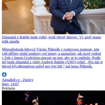
Zklamání z Babiše bude velké, tvrdí vlivný lidovec. Ví, proč strana
tolik upadla
Místopředseda lidovců Václav Pláteník v rozhovoru popisuje, kde
vidí příčiny nízké podpory své strany, a naznačuje, jak nové vedení
v čele s Janem Grolichem pracuje na tom, aby se to změnilo. Podle
něj bude zklamání z vlády Andreje Babiše (ANO) velké. „Pro nás je
hlavní být alternativou právě pro tyto lidi,“ má jasno Pláteník.
Aktuálně.cz - Zprávy
dnes, 14:07
Reklama