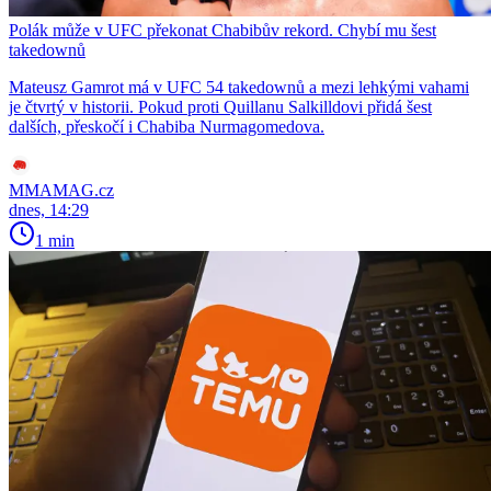
Polák může v UFC překonat Chabibův rekord. Chybí mu šest
takedownů
Mateusz Gamrot má v UFC 54 takedownů a mezi lehkými vahami
je čtvrtý v historii. Pokud proti Quillanu Salkilldovi přidá šest
dalších, přeskočí i Chabiba Nurmagomedova.
MMAMAG.cz
dnes, 14:29
1 min