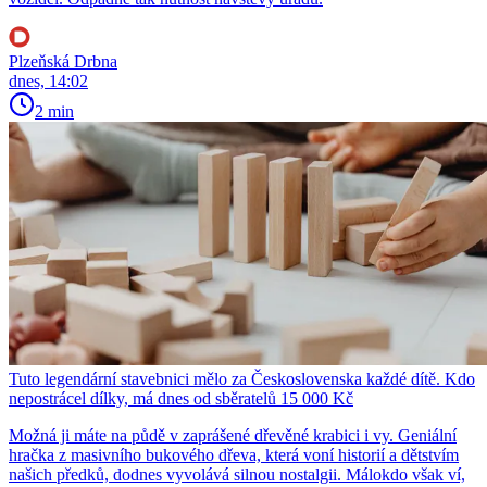
Plzeňská Drbna
dnes, 14:02
2 min
Tuto legendární stavebnici mělo za Československa každé dítě. Kdo
nepostrácel dílky, má dnes od sběratelů 15 000 Kč
Možná ji máte na půdě v zaprášené dřevěné krabici i vy. Geniální
hračka z masivního bukového dřeva, která voní historií a dětstvím
našich předků, dodnes vyvolává silnou nostalgii. Málokdo však ví,