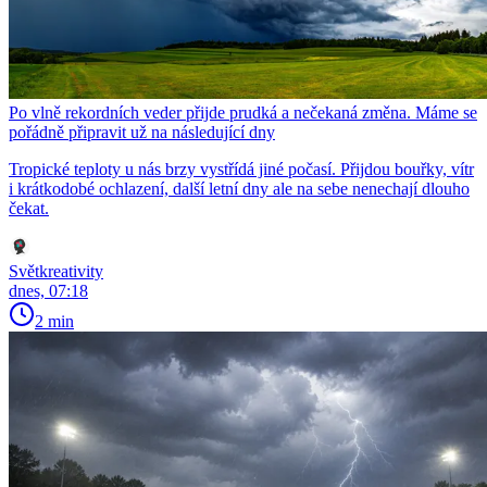
Po vlně rekordních veder přijde prudká a nečekaná změna. Máme se
pořádně připravit už na následující dny
Tropické teploty u nás brzy vystřídá jiné počasí. Přijdou bouřky, vítr
i krátkodobé ochlazení, další letní dny ale na sebe nenechají dlouho
čekat.
Světkreativity
dnes, 07:18
2 min