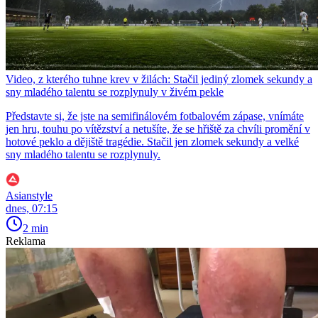
Video, z kterého tuhne krev v žilách: Stačil jediný zlomek sekundy a
sny mladého talentu se rozplynuly v živém pekle
Představte si, že jste na semifinálovém fotbalovém zápase, vnímáte
jen hru, touhu po vítězství a netušíte, že se hřiště za chvíli promění v
hotové peklo a dějiště tragédie. Stačil jen zlomek sekundy a velké
sny mladého talentu se rozplynuly.
Asianstyle
dnes, 07:15
2 min
Reklama