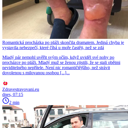
Romantická procházka po pláži skončila dramatem. Jediná chyba je
vystavila nebezpečí, které číhá u moře častěji, než se zdá
Mladý pár nemohl uvěřit svým očím, když uviděl své nohy po
procházce po pláži. Mladý muž se ženou zjistili, že se stali obětmi
neviditelného nepřítele. Není nic romantičtějšího, než strávit
dovolenou s milovanou osobou [...]...
Zdravestravovani.eu
dnes, 07:15
2 min