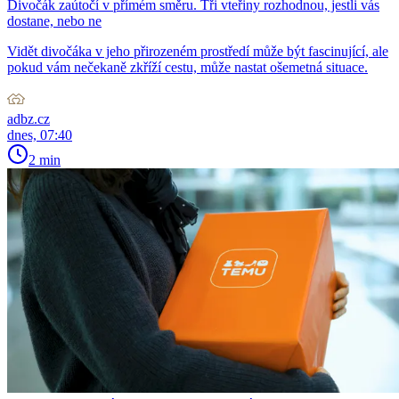
Divočák zaútočí v přímém směru. Tři vteřiny rozhodnou, jestli vás
dostane, nebo ne
Vidět divočáka v jeho přirozeném prostředí může být fascinující, ale
pokud vám nečekaně zkříží cestu, může nastat ošemetná situace.
adbz.cz
dnes, 07:40
2 min