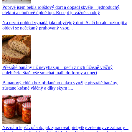
Poprvé jsem pekla roládový dort a dopadl skvěle – jednoduchý,
efektní a chuťově úplně top. Recept je vážně snadný
Na první pohled vypadá jako obyčejný dort. Stačí ho ale rozkrojit a
objeví se nečekaný pruhovaný vzor,...
Přezrálé banány už nevyhazuji – peču z nich úžasně vláčný
chlebíček. Stačí vše smíchat, nalít do formy a upéct
Banánový chléb bez přidaného cukru využije přezrálé banány,
zůstane krásně vláčný a díky skyru i...
Neznám lepší způsob, jak zpracovat přebytky zeleniny ze zahrady –