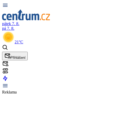
pátek 7. 8.
pá 7. 8.
21°C
Přihlášení
Reklama