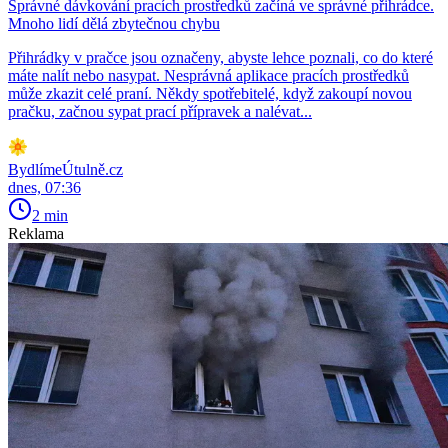
Správné dávkování pracích prostředků začíná ve správné přihrádce.
Mnoho lidí dělá zbytečnou chybu
Přihrádky v pračce jsou označeny, abyste lehce poznali, co do které
máte nalít nebo nasypat. Nesprávná aplikace pracích prostředků
může zkazit celé praní. Někdy spotřebitelé, když zakoupí novou
pračku, začnou sypat prací přípravek a nalévat...
BydlímeÚtulně.cz
dnes, 07:36
2 min
Reklama