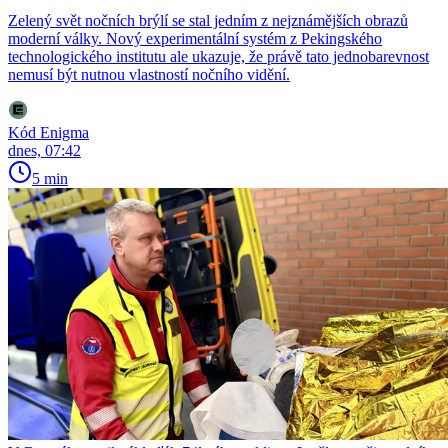
Zelený svět nočních brýlí se stal jedním z nejznámějších obrazů
moderní války. Nový experimentální systém z Pekingského
technologického institutu ale ukazuje, že právě tato jednobarevnost
nemusí být nutnou vlastností nočního vidění.
Kód Enigma
dnes, 07:42
5 min