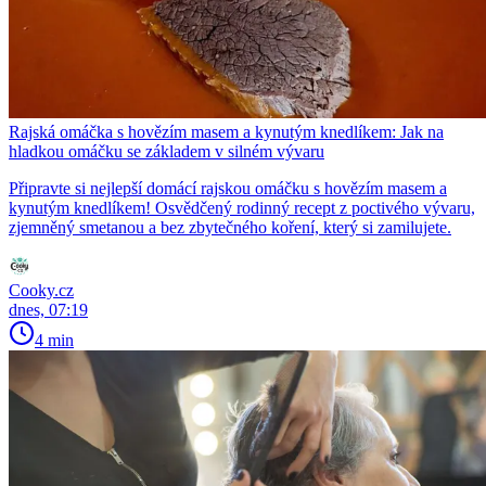
Rajská omáčka s hovězím masem a kynutým knedlíkem: Jak na
hladkou omáčku se základem v silném vývaru
Připravte si nejlepší domácí rajskou omáčku s hovězím masem a
kynutým knedlíkem! Osvědčený rodinný recept z poctivého vývaru,
zjemněný smetanou a bez zbytečného koření, který si zamilujete.
Cooky.cz
dnes, 07:19
4 min