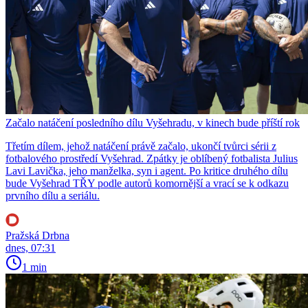
Začalo natáčení posledního dílu Vyšehradu, v kinech bude příští rok
Třetím dílem, jehož natáčení právě začalo, ukončí tvůrci sérii z
fotbalového prostředí Vyšehrad. Zpátky je oblíbený fotbalista Julius
Lavi Lavička, jeho manželka, syn i agent. Po kritice druhého dílu
bude Vyšehrad TŘY podle autorů komornější a vrací se k odkazu
prvního dílu a seriálu.
Pražská Drbna
dnes, 07:31
1 min