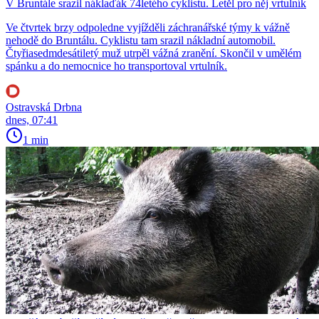
V Bruntále srazil náklaďák 74letého cyklistu. Letěl pro něj vrtulník
Ve čtvrtek brzy odpoledne vyjížděli záchranářské týmy k vážně
nehodě do Bruntálu. Cyklistu tam srazil nákladní automobil.
Čtyřiasedmdesátiletý muž utrpěl vážná zranění. Skončil v umělém
spánku a do nemocnice ho transportoval vrtulník.
Ostravská Drbna
dnes, 07:41
1 min