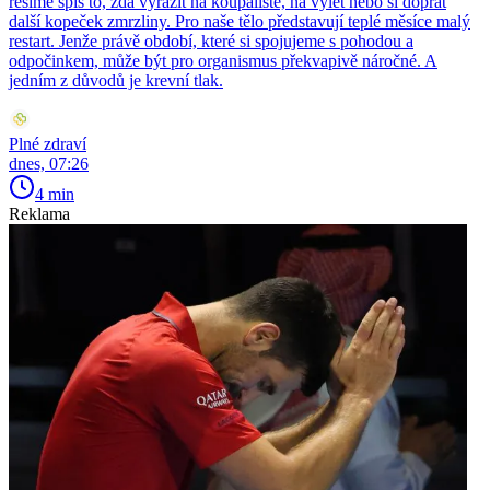
řešíme spíš to, zda vyrazit na koupaliště, na výlet nebo si dopřát
další kopeček zmrzliny. Pro naše tělo představují teplé měsíce malý
restart. Jenže právě období, které si spojujeme s pohodou a
odpočinkem, může být pro organismus překvapivě náročné. A
jedním z důvodů je krevní tlak.
Plné zdraví
dnes, 07:26
4 min
Reklama