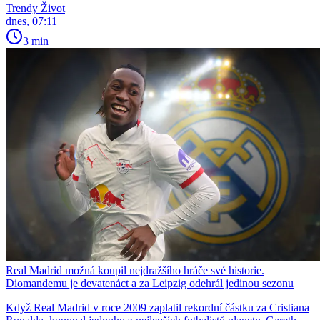
Trendy Život
dnes, 07:11
3 min
Real Madrid možná koupil nejdražšího hráče své historie.
Diomandemu je devatenáct a za Leipzig odehrál jedinou sezonu
Když Real Madrid v roce 2009 zaplatil rekordní částku za Cristiana