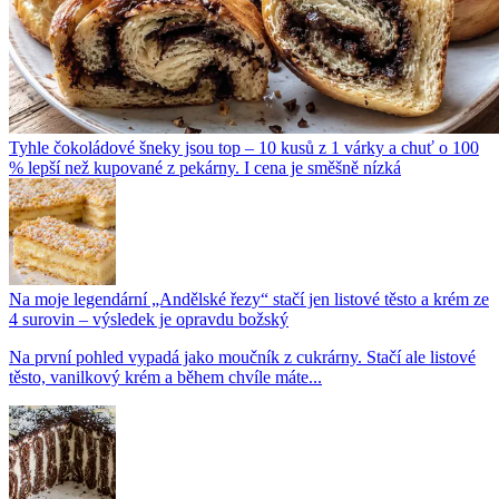
Tyhle čokoládové šneky jsou top – 10 kusů z 1 várky a chuť o 100
% lepší než kupované z pekárny. I cena je směšně nízká
Na moje legendární „Andělské řezy“ stačí jen listové těsto a krém ze
4 surovin – výsledek je opravdu božský
Na první pohled vypadá jako moučník z cukrárny. Stačí ale listové
těsto, vanilkový krém a během chvíle máte...