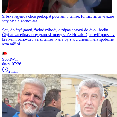
Srbská legenda chce překopat počítání v tenise, formát na tři vítězné
sety by ale zachovala
Sety do čtyř gamů, žádné výhody a zápas hotový do dvou hodin.
Čtyřiadvacetinásobný grandslamový vítěz Novak Djokovič popsal v
krátkém rozhovoru verzi tenisu, která by s tou dnešní měla společné
leda náčiní.
SportWin
dnes, 07:26
2 min