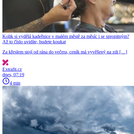
Kolik si vydělá kadeřnice v malém městě za měsíc i se spropitným?
Až to číslo uvidíte, budete koukat
Za křeslem stojí od rána do večera, ceník má vyvěšený na zdi […]
Extrafit.cz
dnes, 07:19
4 min