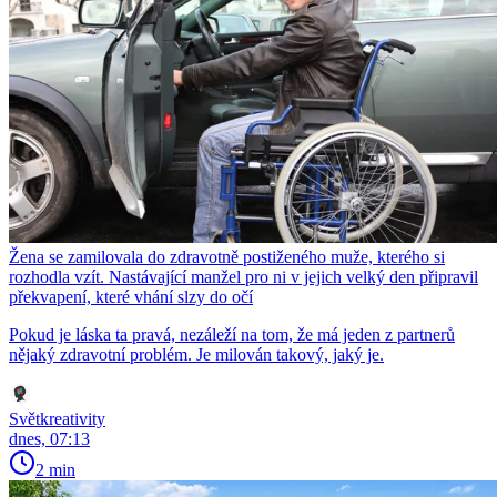
Žena se zamilovala do zdravotně postiženého muže, kterého si
rozhodla vzít. Nastávající manžel pro ni v jejich velký den připravil
překvapení, které vhání slzy do očí
Pokud je láska ta pravá, nezáleží na tom, že má jeden z partnerů
nějaký zdravotní problém. Je milován takový, jaký je.
Světkreativity
dnes, 07:13
2 min