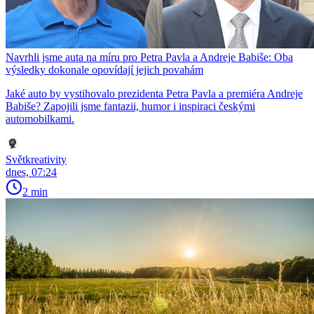
Navrhli jsme auta na míru pro Petra Pavla a Andreje Babiše: Oba
výsledky dokonale opovídají jejich povahám
Jaké auto by vystihovalo prezidenta Petra Pavla a premiéra Andreje
Babiše? Zapojili jsme fantazii, humor i inspiraci českými
automobilkami.
Světkreativity
dnes, 07:24
2 min