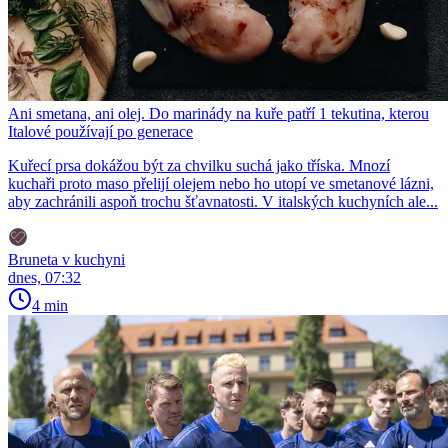
Ani smetana, ani olej. Do marinády na kuře patří 1 tekutina, kterou
Italové používají po generace
Kuřecí prsa dokážou být za chvilku suchá jako tříska. Mnozí
kuchaři proto maso přelijí olejem nebo ho utopí ve smetanové lázni,
aby zachránili aspoň trochu šťavnatosti. V italských kuchyních ale...
Bruneta v kuchyni
dnes, 07:32
4 min