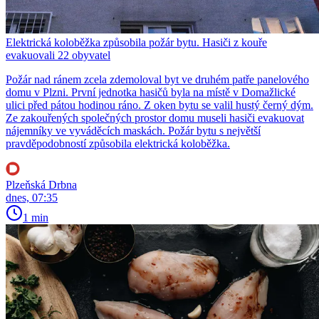
Elektrická koloběžka způsobila požár bytu. Hasiči z kouře
evakuovali 22 obyvatel
Požár nad ránem zcela zdemoloval byt ve druhém patře panelového
domu v Plzni. První jednotka hasičů byla na místě v Domažlické
ulici před pátou hodinou ráno. Z oken bytu se valil hustý černý dým.
Ze zakouřených společných prostor domu museli hasiči evakuovat
nájemníky ve vyváděcích maskách. Požár bytu s největší
pravděpodobností způsobila elektrická koloběžka.
Plzeňská Drbna
dnes, 07:35
1 min