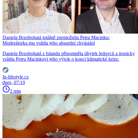
Daniela Brzobohatá totálně znemožnila Petra Macinku:
Moderátorka mu vrátila jeho absurdní chvástání
Daniela Brzobohatá z Islandu připomněla úbytek ledovců a ironicky
vrátila Petru Macinkovi jeho výrok o konci klimatické krize.
In-lifestyle.cz
dnes, 07:19
2 min