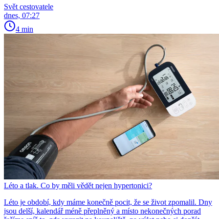
Svět cestovatele
dnes, 07:27
4 min
Léto a tlak. Co by měli vědět nejen hypertonici?
Léto je období, kdy máme konečně pocit, že se život zpomalil. Dny
jsou delší, kalendář méně přeplněný a místo nekonečných porad