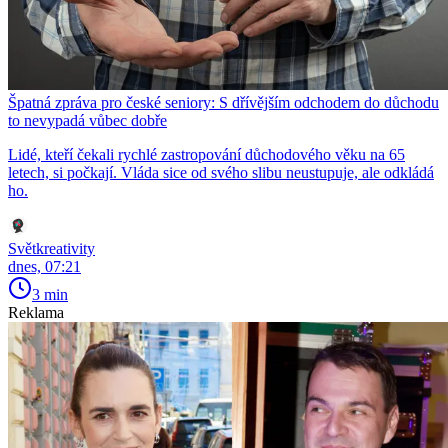
Špatná zpráva pro české seniory: S dřívějším odchodem do důchodu
to nevypadá vůbec dobře
Lidé, kteří čekali rychlé zastropování důchodového věku na 65
letech, si počkají. Vláda sice od svého slibu neustupuje, ale odkládá
ho.
Světkreativity
dnes, 07:21
3 min
Reklama