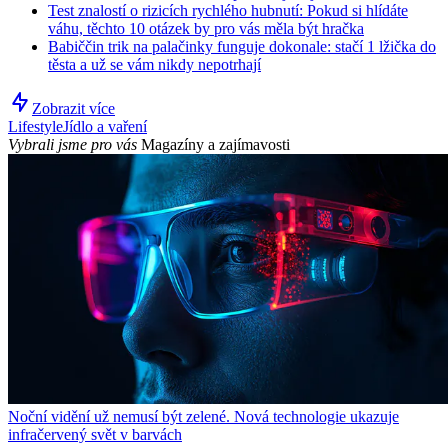
Test znalostí o rizicích rychlého hubnutí: Pokud si hlídáte
váhu, těchto 10 otázek by pro vás měla být hračka
Babiččin trik na palačinky funguje dokonale: stačí 1 lžička do
těsta a už se vám nikdy nepotrhají
Zobrazit více
Lifestyle
Jídlo a vaření
Vybrali jsme pro vás
Magazíny a zajímavosti
Noční vidění už nemusí být zelené. Nová technologie ukazuje
infračervený svět v barvách