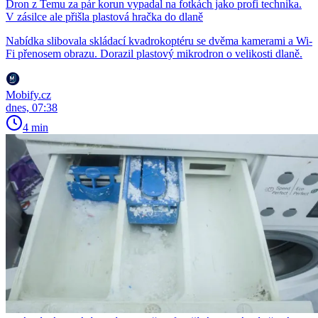
Dron z Temu za pár korun vypadal na fotkách jako profi technika.
V zásilce ale přišla plastová hračka do dlaně
Nabídka slibovala skládací kvadrokoptéru se dvěma kamerami a Wi-
Fi přenosem obrazu. Dorazil plastový mikrodron o velikosti dlaně.
Mobify.cz
dnes, 07:38
4 min