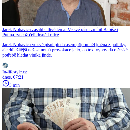
Jarek Nohavica zasáhl citlivé téma: Ve své písni zmínil Babiše i
Putina, za což čelí drsné kritice
Jarek Nohavica ve své písni před časem připomněl jména z politiky,
ale důležitější než samotná provokace je to, co text vypovídá o české
potřebě hledat viníka jinde.
In-lifestyle.cz
dnes, 07:21
3 min