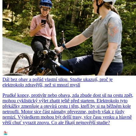
Dál bez obav a pořád vlastní silou. Studie ukazují, proč je
elektrokolo zdravější, než si mnozí myslí
Prudké kopce, protivítr nebo obava, zda zbude dost sil na cestu zpět,
mohou cyklistický výlet zhatit ještě před startem. Elektrokolo tyto
překážky zmenšuje a otevírá cestu i těm, kteří by si na běžném kole
netroufli. Motor sice část námahy převezme, pohyb však z jízdy
nemizí. Výsledkem mohou být delší trasy, více času venku a hlavně
větší chuť vyrazit znovu. Co ale říkají nejnovější studie?