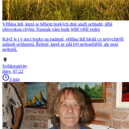
Většina lidí, která se během horkých dnů snaží ochladit, dělá
obrovskou chybu: Naopak vám bude ještě větší vedro
Když je i v noci horko na padnutí, většina lidí hledá co nejrychlejší
způsob ochlazení. Řešení, které se zdá být nejlogičtější, ale není
nejlepší.
Světkreativity
dnes, 07:22
3 min