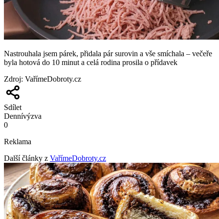
Nastrouhala jsem párek, přidala pár surovin a vše smíchala – večeře
byla hotová do 10 minut a celá rodina prosila o přídavek
Zdroj
:
VařímeDobroty.cz
Sdílet
Denní
výzva
0
Reklama
Další články z
VařímeDobroty.cz