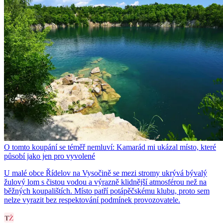
O tomto koupání se téměř nemluví: Kamarád mi ukázal místo, které
působí jako jen pro vyvolené
U malé obce Řídelov na Vysočině se mezi stromy ukrývá bývalý
žulový lom s čistou vodou a výrazně klidnější atmosférou než na
běžných koupalištích. Místo patří potápěčskému klubu, proto sem
nelze vyrazit bez respektování podmínek provozovatele.