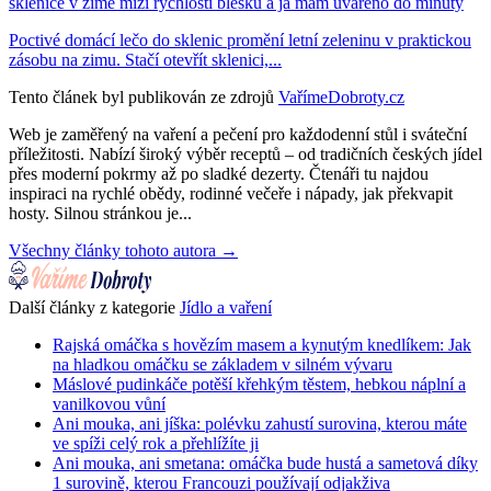
sklenice v zimě mizí rychlostí blesku a já mám uvařeno do minuty
Poctivé domácí lečo do sklenic promění letní zeleninu v praktickou
zásobu na zimu. Stačí otevřít sklenici,...
Tento článek byl publikován ze zdrojů
VařímeDobroty.cz
Web je zaměřený na vaření a pečení pro každodenní stůl i sváteční
příležitosti. Nabízí široký výběr receptů – od tradičních českých jídel
přes moderní pokrmy až po sladké dezerty. Čtenáři tu najdou
inspiraci na rychlé obědy, rodinné večeře i nápady, jak překvapit
hosty. Silnou stránkou je...
Všechny články tohoto autora →
Další články z kategorie
Jídlo a vaření
Rajská omáčka s hovězím masem a kynutým knedlíkem: Jak
na hladkou omáčku se základem v silném vývaru
Máslové pudinkáče potěší křehkým těstem, hebkou náplní a
vanilkovou vůní
Ani mouka, ani jíška: polévku zahustí surovina, kterou máte
ve spíži celý rok a přehlížíte ji
Ani mouka, ani smetana: omáčka bude hustá a sametová díky
1 surovině, kterou Francouzi používají odjakživa