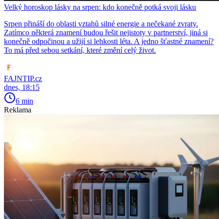
Velký horoskop lásky na srpen: kdo konečně potká svoji lásku
Srpen přináší do oblasti vztahů silné energie a nečekané zvraty.
Zatímco některá znamení budou řešit nejistoty v partnerství, jiná si
konečně odpočinou a užijí si lehkosti léta. A jedno šťastné znamení?
To má před sebou setkání, které změní celý život.
FAJNTIP.cz
dnes, 18:15
6 min
Reklama