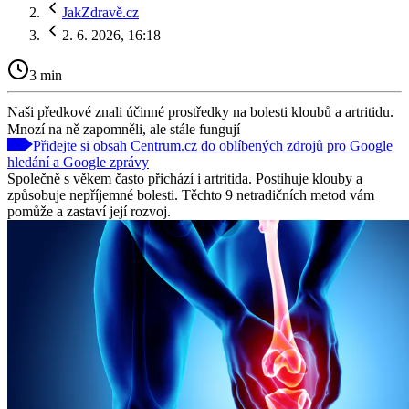
JakZdravě.cz
2. 6. 2026, 16:18
3 min
Naši předkové znali účinné prostředky na bolesti kloubů a artritidu.
Mnozí na ně zapomněli, ale stále fungují
Přidejte si obsah Centrum.cz do oblíbených zdrojů pro Google
hledání a Google zprávy
Společně s věkem často přichází i artritida. Postihuje klouby a
způsobuje nepříjemné bolesti. Těchto 9 netradičních metod vám
pomůže a zastaví její rozvoj.