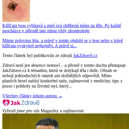
Klíšťata jsou vybíravá a mají svá oblíbená místa na těle. Po každé
procházce v přírodě tato místa vždy zkontrolujte
Máme polovinu léta, a právě v tomto období se v lese nebo v trávě
klíšťata vyskytují nejhojněji. A právě si...
Tento článek byl publikován ze zdrojů
JakZdravě.cz
Zdraví není jen absence nemocí – a přesně v tomto duchu přistupuje
JakZdrave.cz k tématům, která se dotýkají těla i duše. Obsah se
nebojí jednoduchých otázek ani složitějších odpovědí. Místo
planých hesel nabízí konkrétní rady, zajímavosti z medicíny, tipy z
praxe i pohledy na životní styl, který...
Všechny články tohoto autora →
Vybrali jsme pro vás
Magazíny a zajímavosti