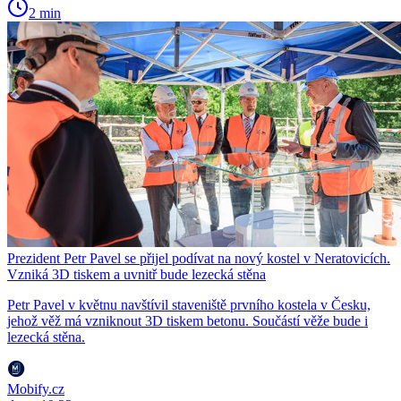
2 min
Prezident Petr Pavel se přijel podívat na nový kostel v Neratovicích.
Vzniká 3D tiskem a uvnitř bude lezecká stěna
Petr Pavel v květnu navštívil staveniště prvního kostela v Česku,
jehož věž má vzniknout 3D tiskem betonu. Součástí věže bude i
lezecká stěna.
Mobify.cz