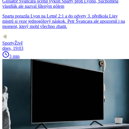
Glosátor Švancara ocenil výkon Sparty proti Lyonu, Suchomela
vlastňák ale nazval šíleným gólem
Sparta porazila Lyon na Letné 2:1 a do odvety 3. předkola Ligy
mistrů si veze jednogólový náskok. Petr Švancara ale upozornil i na
moment, který mohl všechno zhatit.
SportyŽivě
dnes, 19:03
3 min