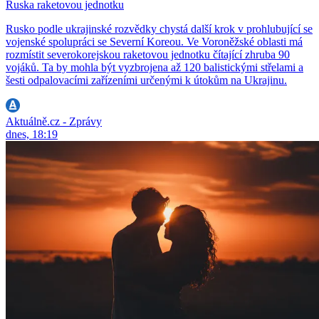
Ruska raketovou jednotku
Rusko podle ukrajinské rozvědky chystá další krok v prohlubující se
vojenské spolupráci se Severní Koreou. Ve Voroněžské oblasti má
rozmístit severokorejskou raketovou jednotku čítající zhruba 90
vojáků. Ta by mohla být vyzbrojena až 120 balistickými střelami a
šesti odpalovacími zařízeními určenými k útokům na Ukrajinu.
Aktuálně.cz - Zprávy
dnes, 18:19