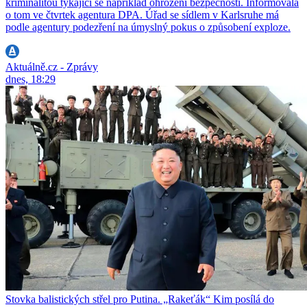
kriminalitou týkající se například ohrožení bezpečnosti. Informovala
o tom ve čtvrtek agentura DPA. Úřad se sídlem v Karlsruhe má
podle agentury podezření na úmyslný pokus o způsobení exploze.
Aktuálně.cz - Zprávy
dnes, 18:29
Stovka balistických střel pro Putina. „Rakeťák“ Kim posílá do