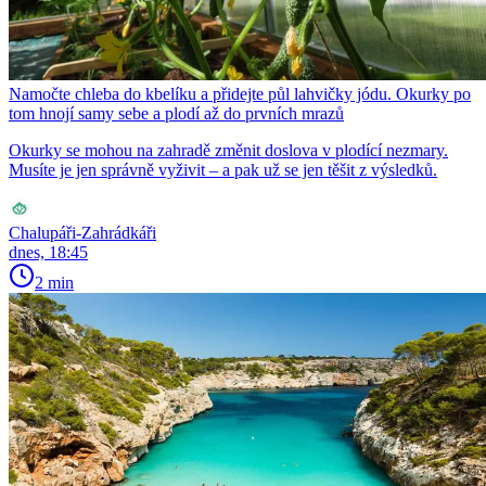
Namočte chleba do kbelíku a přidejte půl lahvičky jódu. Okurky po
tom hnojí samy sebe a plodí až do prvních mrazů
Okurky se mohou na zahradě změnit doslova v plodící nezmary.
Musíte je jen správně vyživit – a pak už se jen těšit z výsledků.
Chalupáři-Zahrádkáři
dnes, 18:45
2 min