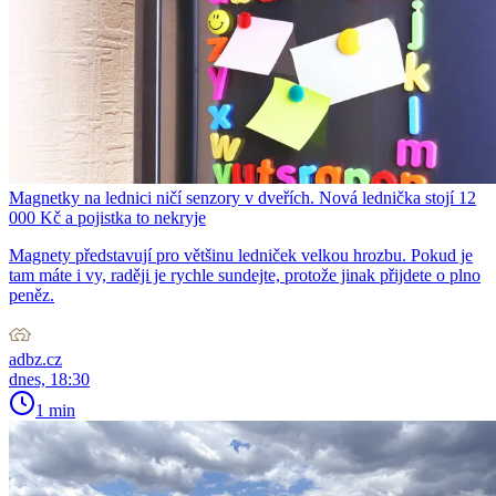
Magnetky na lednici ničí senzory v dveřích. Nová lednička stojí 12
000 Kč a pojistka to nekryje
Magnety představují pro většinu ledniček velkou hrozbu. Pokud je
tam máte i vy, raději je rychle sundejte, protože jinak přijdete o plno
peněz.
adbz.cz
dnes, 18:30
1 min