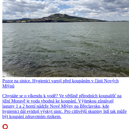
Pozor na sinice. Hygienici varují před koupáním v části Nových
Mlýnů
Chystáte se o víkendu k vodě? Ve většině přírodních koupališť na
jižní Moravě je voda vhodná ke koupání. Výjimkou zůstávají
laguny 1 a 2 horní nádrže Nové Mlýny na Břeclavsku, kde
hygienici dál evidují výskyt sinic. Pro citlivější skupiny lidí tak může
být koupání zdravotním rizikem.