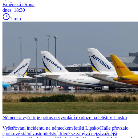
Brněnská Drbna
dnes, 18:30
1 min
Německo vyšetřuje pokus o vyvolání exploze na letišti v Lipsku
Vyšetřování incidentu na německém letišti Lipsko/Halle převzalo
spolkové státní zastupitelství, které se zabývá nejzávažnější