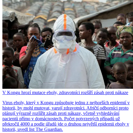
V Kongu hrozí mutace eboly, zdravotníci rozšíří zásah proti nákaze
Virus eboly, který v Kongu způsobuje jednu z nejhorších epidemií v
historii, by mohl mutovat, varují zdravotníci. Afričtí odborníci proto
plánují výrazně rozšířit zásah proti nákaze, včetně vyhledávání
pacientů přímo v domácnostech. Počet potvrzených případů už
překročil 4000 a podle úřadů jde o druhou největší epidemii eboly v
historii, uvedl list The Guardian.