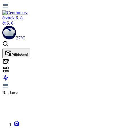
čtvrtek 6. 8.
čt 6. 8.
27°C
Přihlášení
Reklama