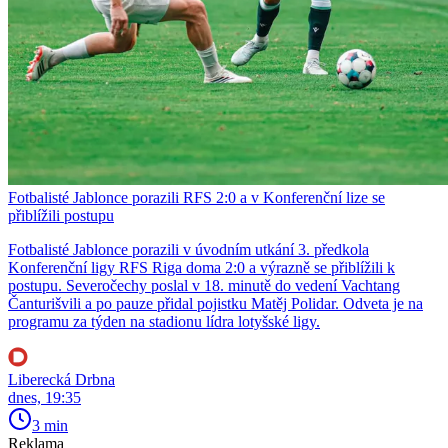
Fotbalisté Jablonce porazili RFS 2:0 a v Konferenční lize se
přiblížili postupu
Fotbalisté Jablonce porazili v úvodním utkání 3. předkola
Konferenční ligy RFS Riga doma 2:0 a výrazně se přiblížili k
postupu. Severočechy poslal v 18. minutě do vedení Vachtang
Čanturišvili a po pauze přidal pojistku Matěj Polidar. Odveta je na
programu za týden na stadionu lídra lotyšské ligy.
Liberecká Drbna
dnes, 19:35
3 min
Reklama