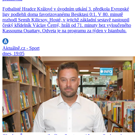
Fotbalisté Hradce Králové v úvodním utkání 3. předkola Evropské
ligy podlehli doma favorizovanému Besiktasi 0:1. V 80. minutě
rozhodl Semih Kilicsoy. Hosté, v jejichž základní sestavě nastoupil
český křídelník Václav Černý, hráli od 71. minuty bez vyloučeného
Kassouma Ouattary. Odveta je na programu za týden v Istanbulu.
Aktuálně.cz - Sport
dnes, 19:05