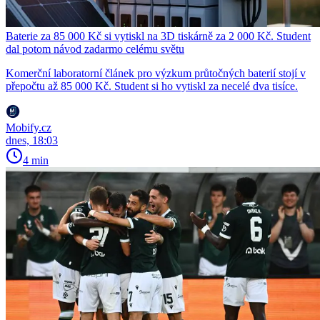
Baterie za 85 000 Kč si vytiskl na 3D tiskárně za 2 000 Kč. Student
dal potom návod zadarmo celému světu
Komerční laboratorní článek pro výzkum průtočných baterií stojí v
přepočtu až 85 000 Kč. Student si ho vytiskl za necelé dva tisíce.
Mobify.cz
dnes, 18:03
4 min