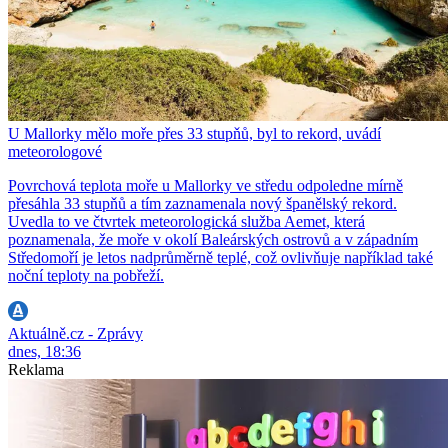
U Mallorky mělo moře přes 33 stupňů, byl to rekord, uvádí
meteorologové
Povrchová teplota moře u Mallorky ve středu odpoledne mírně
přesáhla 33 stupňů a tím zaznamenala nový španělský rekord.
Uvedla to ve čtvrtek meteorologická služba Aemet, která
poznamenala, že moře v okolí Baleárských ostrovů a v západním
Středomoří je letos nadprůměrně teplé, což ovlivňuje například také
noční teploty na pobřeží.
Aktuálně.cz - Zprávy
dnes, 18:36
Reklama