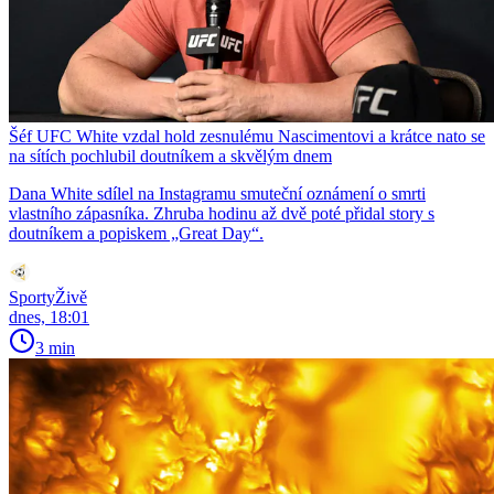
Šéf UFC White vzdal hold zesnulému Nascimentovi a krátce nato se
na sítích pochlubil doutníkem a skvělým dnem
Dana White sdílel na Instagramu smuteční oznámení o smrti
vlastního zápasníka. Zhruba hodinu až dvě poté přidal story s
doutníkem a popiskem „Great Day“.
SportyŽivě
dnes, 18:01
3 min