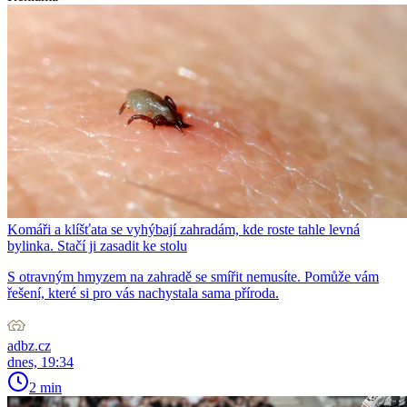
Komáři a klíšťata se vyhýbají zahradám, kde roste tahle levná
bylinka. Stačí ji zasadit ke stolu
S otravným hmyzem na zahradě se smířit nemusíte. Pomůže vám
řešení, které si pro vás nachystala sama příroda.
adbz.cz
dnes, 19:34
2 min