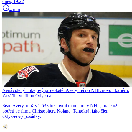
dnes, 19:22
4 min
Nenáviděný hokejový provokatér Avery má po NHL novou kariéru.
Zazářil i ve filmu Odyssea
Sean Avery, muž s 1 533 trestnými minutami v NHL, hraje už
potřetí ve filmu Christophera Nolana. Tentokrát jako člen
Odysseovy posádky.