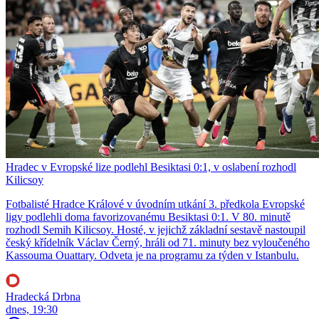
Hradec v Evropské lize podlehl Besiktasi 0:1, v oslabení rozhodl
Kilicsoy
Fotbalisté Hradce Králové v úvodním utkání 3. předkola Evropské
ligy podlehli doma favorizovanému Besiktasi 0:1. V 80. minutě
rozhodl Semih Kilicsoy. Hosté, v jejichž základní sestavě nastoupil
český křídelník Václav Černý, hráli od 71. minuty bez vyloučeného
Kassouma Ouattary. Odveta je na programu za týden v Istanbulu.
Hradecká Drbna
dnes, 19:30