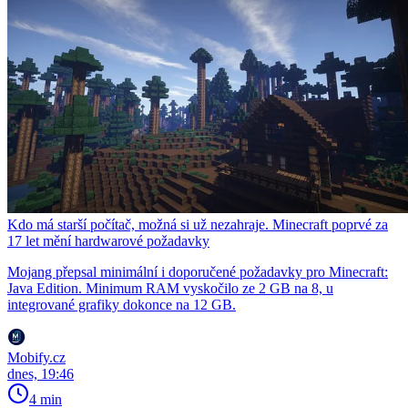
Kdo má starší počítač, možná si už nezahraje. Minecraft poprvé za
17 let mění hardwarové požadavky
Mojang přepsal minimální i doporučené požadavky pro Minecraft:
Java Edition. Minimum RAM vyskočilo ze 2 GB na 8, u
integrované grafiky dokonce na 12 GB.
Mobify.cz
dnes, 19:46
4 min