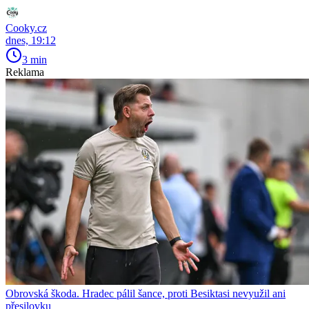
Cooky.cz
dnes, 19:12
3 min
Reklama
Obrovská škoda. Hradec pálil šance, proti Besiktasi nevyužil ani
přesilovku