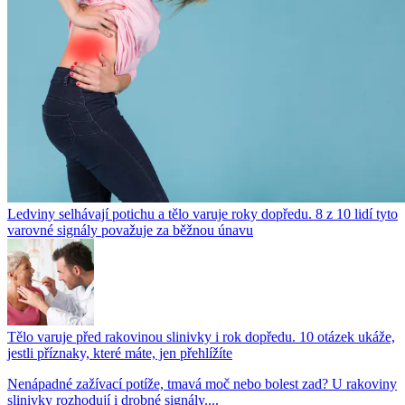
Ledviny selhávají potichu a tělo varuje roky dopředu. 8 z 10 lidí tyto
varovné signály považuje za běžnou únavu
Tělo varuje před rakovinou slinivky i rok dopředu. 10 otázek ukáže,
jestli příznaky, které máte, jen přehlížíte
Nenápadné zažívací potíže, tmavá moč nebo bolest zad? U rakoviny
slinivky rozhodují i drobné signály....