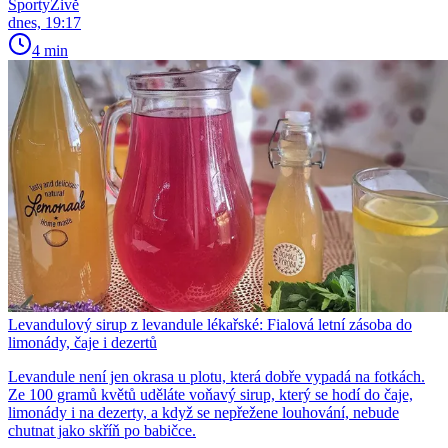
SportyŽivě
dnes, 19:17
4 min
Levandulový sirup z levandule lékařské: Fialová letní zásoba do
limonády, čaje i dezertů
Levandule není jen okrasa u plotu, která dobře vypadá na fotkách.
Ze 100 gramů květů uděláte voňavý sirup, který se hodí do čaje,
limonády i na dezerty, a když se nepřežene louhování, nebude
chutnat jako skříň po babičce.