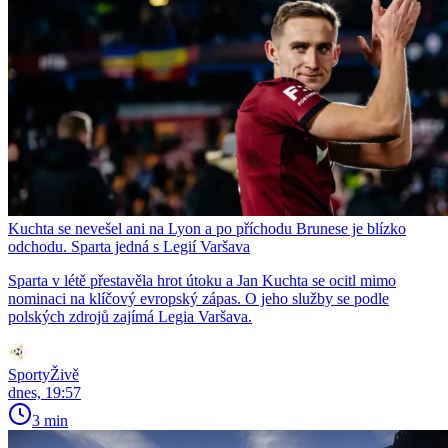
Kuchta se nevešel ani na Lyon a po příchodu Brunese je blízko
odchodu. Sparta jedná s Legií Varšava
Sparta v létě přestavěla hrot útoku a Jan Kuchta se ocitl mimo
nominaci na klíčový evropský zápas. O jeho služby se podle
polských zdrojů zajímá Legia Varšava.
SportyŽivě
dnes, 19:57
3 min