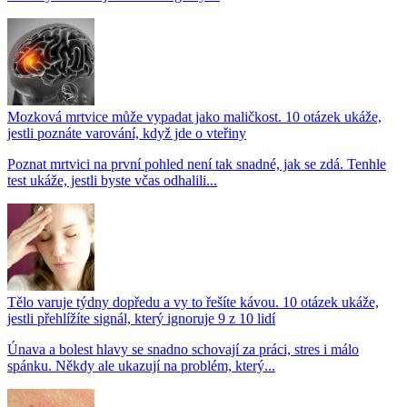
Mozková mrtvice může vypadat jako maličkost. 10 otázek ukáže,
jestli poznáte varování, když jde o vteřiny
Poznat mrtvici na první pohled není tak snadné, jak se zdá. Tenhle
test ukáže, jestli byste včas odhalili...
Tělo varuje týdny dopředu a vy to řešíte kávou. 10 otázek ukáže,
jestli přehlížíte signál, který ignoruje 9 z 10 lidí
Únava a bolest hlavy se snadno schovají za práci, stres i málo
spánku. Někdy ale ukazují na problém, který...