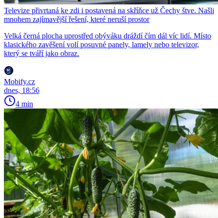
Televize přivrtaná ke zdi i postavená na skříňce už Čechy štve. Našli
mnohem zajímavější řešení, které neruší prostor
Velká černá plocha uprostřed obýváku dráždí čím dál víc lidí. Místo
klasického zavěšení volí posuvné panely, lamely nebo televizor,
který se tváří jako obraz.
Mobify.cz
dnes, 18:56
4 min