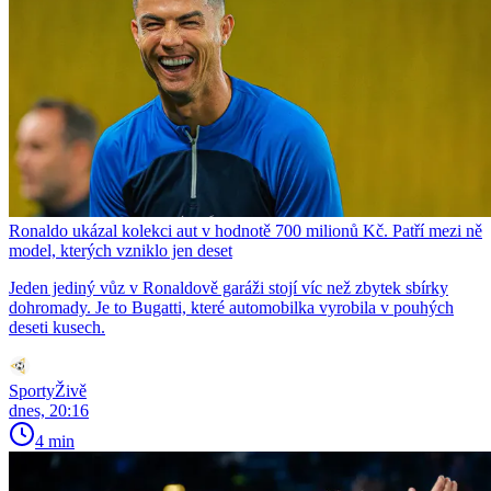
Ronaldo ukázal kolekci aut v hodnotě 700 milionů Kč. Patří mezi ně
model, kterých vzniklo jen deset
Jeden jediný vůz v Ronaldově garáži stojí víc než zbytek sbírky
dohromady. Je to Bugatti, které automobilka vyrobila v pouhých
deseti kusech.
SportyŽivě
dnes, 20:16
4 min