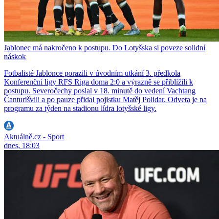
Jablonec má nakročeno k postupu. Do Lotyšska si poveze solidní
náskok
Fotbalisté Jablonce porazili v úvodním utkání 3. předkola
Konferenční ligy RFS Riga doma 2:0 a výrazně se přiblížili k
postupu. Severočechy poslal v 18. minutě do vedení Vachtang
Čanturišvili a po pauze přidal pojistku Matěj Polidar. Odveta je na
programu za týden na stadionu lídra lotyšské ligy.
Aktuálně.cz - Sport
dnes, 18:03