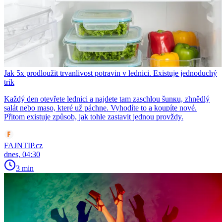
Jak 5x prodloužit trvanlivost potravin v lednici. Existuje jednoduchý
trik
Každý den otevřete lednici a najdete tam zaschlou šunкu, zhnědlý
salát nebo maso, které už páchne. Vyhodíte to a koupíte nové.
Přitom existuje způsob, jak tohle zastavit jednou provždy.
FAJNTIP.cz
dnes, 04:30
3 min