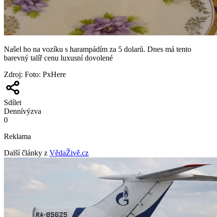
Našel ho na vozíku s harampádím za 5 dolarů. Dnes má tento
barevný talíř cenu luxusní dovolené
Zdroj
:
Foto: PxHere
Sdílet
Denní
výzva
0
Reklama
Další články z
VědaŽivě.cz