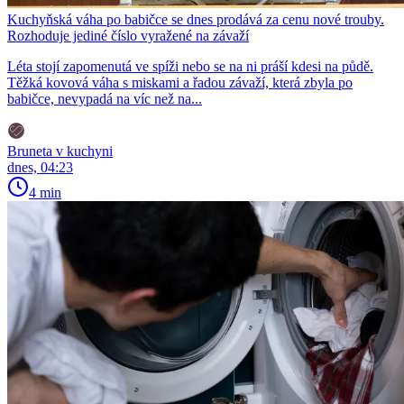
Kuchyňská váha po babičce se dnes prodává za cenu nové trouby.
Rozhoduje jediné číslo vyražené na závaží
Léta stojí zapomenutá ve spíži nebo se na ni práší kdesi na půdě.
Těžká kovová váha s miskami a řadou závaží, která zbyla po
babičce, nevypadá na víc než na...
Bruneta v kuchyni
dnes, 04:23
4 min