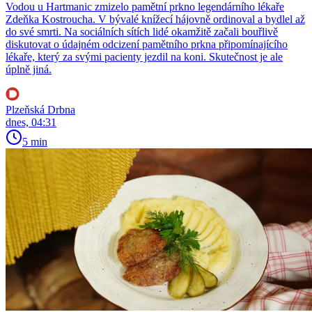
Vodou u Hartmanic zmizelo pamětní prkno legendárního lékaře
Zdeňka Kostroucha. V bývalé knížecí hájovně ordinoval a bydlel až
do své smrti. Na sociálních sítích lidé okamžitě začali bouřlivě
diskutovat o údajném odcizení pamětního prkna připomínajícího
lékaře, který za svými pacienty jezdil na koni. Skutečnost je ale
úplně jiná.
Plzeňská Drbna
dnes, 04:31
5 min