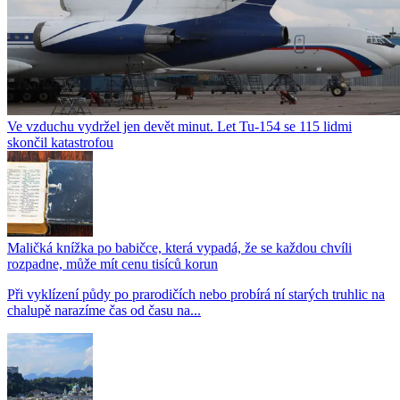
Ve vzduchu vydržel jen devět minut. Let Tu-154 se 115 lidmi
skončil katastrofou
Maličká knížka po babičce, která vypadá, že se každou chvíli
rozpadne, může mít cenu tisíců korun
Při vyklízení půdy po prarodičích nebo probírá ní starých truhlic na
chalupě narazíme čas od času na...