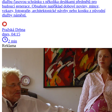
dlažbu časovou schránku s několika desítkami předmětů pro
budoucí generace. Obsahuje například dobové noviny, mince,
vzkazy, fotografie, architektonické návrhy nebo kostku z původní
dlažby náměstí.
Pražská Drbna
dnes, 04:15
2 min
Reklama