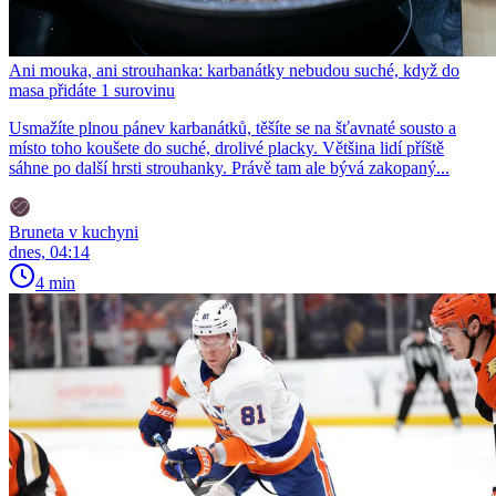
Ani mouka, ani strouhanka: karbanátky nebudou suché, když do
masa přidáte 1 surovinu
Usmažíte plnou pánev karbanátků, těšíte se na šťavnaté sousto a
místo toho koušete do suché, drolivé placky. Většina lidí příště
sáhne po další hrsti strouhanky. Právě tam ale bývá zakopaný...
Bruneta v kuchyni
dnes, 04:14
4 min