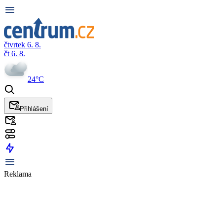
čtvrtek 6. 8.
čt 6. 8.
24°C
Přihlášení
Reklama