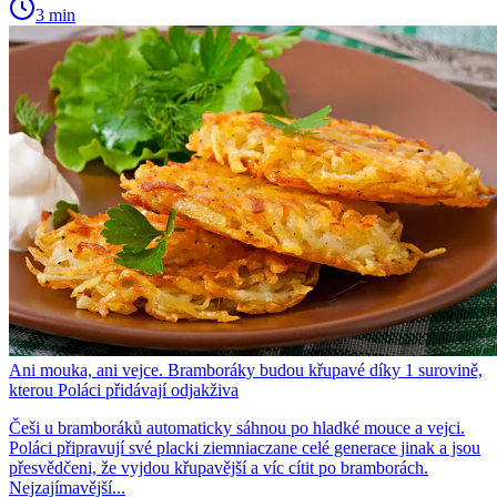
3 min
Ani mouka, ani vejce. Bramboráky budou křupavé díky 1 surovině,
kterou Poláci přidávají odjakživa
Češi u bramboráků automaticky sáhnou po hladké mouce a vejci.
Poláci připravují své placki ziemniaczane celé generace jinak a jsou
přesvědčeni, že vyjdou křupavější a víc cítit po bramborách.
Nejzajímavější...