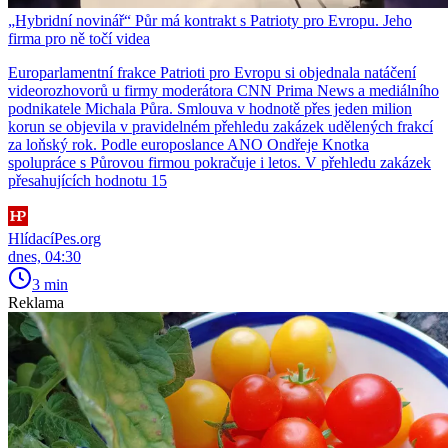
„Hybridní novinář“ Půr má kontrakt s Patrioty pro Evropu. Jeho
firma pro ně točí videa
Europarlamentní frakce Patrioti pro Evropu si objednala natáčení
videorozhovorů u firmy moderátora CNN Prima News a mediálního
podnikatele Michala Půra. Smlouva v hodnotě přes jeden milion
korun se objevila v pravidelném přehledu zakázek udělených frakcí
za loňský rok. Podle europoslance ANO Ondřeje Knotka
spolupráce s Půrovou firmou pokračuje i letos. V přehledu zakázek
přesahujících hodnotu 15
HlídacíPes.org
dnes, 04:30
3 min
Reklama