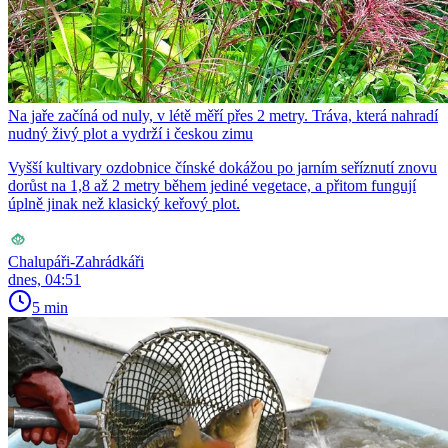
Na jaře začíná od nuly, v létě měří přes 2 metry. Tráva, která nahradí
nudný živý plot a vydrží i českou zimu
Vyšší kultivary ozdobnice čínské dokážou po jarním seříznutí znovu
dorůst na 1,8 až 2 metry během jediné vegetace, a přitom fungují
úplně jinak než klasický keřový plot.
Chalupáři-Zahrádkáři
dnes, 04:51
5 min