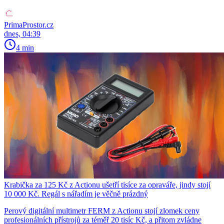
PrimaProstor.cz
dnes, 04:39
4 min
Krabička za 125 Kč z Actionu ušetří tisíce za opraváře, jindy stojí
10 000 Kč. Regál s nářadím je věčně prázdný
Perový digitální multimetr FERM z Actionu stojí zlomek ceny
profesionálních přístrojů za téměř 20 tisíc Kč, a přitom zvládne