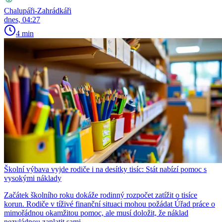
Chalupáři-Zahrádkáři
dnes, 04:27
4 min
Školní výbava vyjde rodiče i na desítky tisíc: Stát nabízí pomoc s
vysokými náklady
Začátek školního roku dokáže rodinný rozpočet zatížit o tisíce
korun. Rodiče v tíživé finanční situaci mohou požádat Úřad práce o
mimořádnou okamžitou pomoc, ale musí doložit, že náklad
nezvládnou zaplatit sami.