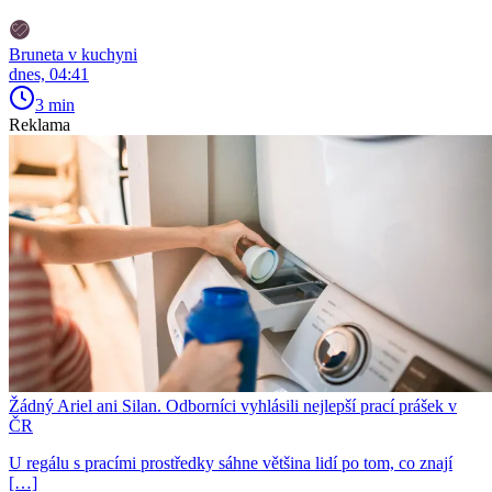
Bruneta v kuchyni
dnes, 04:41
3 min
Reklama
Žádný Ariel ani Silan. Odborníci vyhlásili nejlepší prací prášek v
ČR
U regálu s pracími prostředky sáhne většina lidí po tom, co znají
[…]