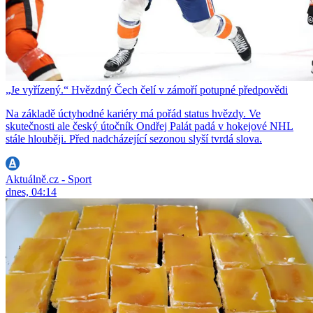
„Je vyřízený.“ Hvězdný Čech čelí v zámoří potupné předpovědi
Na základě úctyhodné kariéry má pořád status hvězdy. Ve
skutečnosti ale český útočník Ondřej Palát padá v hokejové NHL
stále hlouběji. Před nadcházející sezonou slyší tvrdá slova.
Aktuálně.cz - Sport
dnes, 04:14