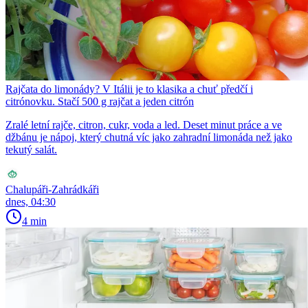
Rajčata do limonády? V Itálii je to klasika a chuť předčí i
citrónovku. Stačí 500 g rajčat a jeden citrón
Zralé letní rajče, citron, cukr, voda a led. Deset minut práce a ve
džbánu je nápoj, který chutná víc jako zahradní limonáda než jako
tekutý salát.
Chalupáři-Zahrádkáři
dnes, 04:30
4 min