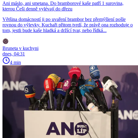
Ani máslo, ani smetana. Do bramborové kaše patří 1 surovina,
kterou Češi denně vylévají do dřezu
Většina domácností ji po uvaření brambor bez přemýšlení pošle
rovnou do výlevky. Kuchaři přitom tvrdí, že právě ona rozhoduje o
tom, jestli bude kaše hladká a držící tvar, nebo řídká...
Bruneta v kuchyni
dnes, 04:31
4 min