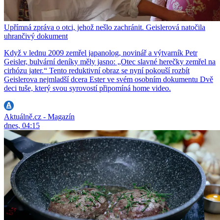
Upřímná zpráva o otci, jehož nešlo zachránit. Geislerová natočila
uhrančivý dokument
Když v lednu 2009 zemřel japanolog, novinář a výtvarník Petr
Geisler, bulvární deníky měly jasno: „Otec slavné herečky zemřel na
cirhózu jater.“ Tento reduktivní obraz se nyní pokouší rozbít
Geislerova nejmladší dcera Ester ve svém osobním dokumentu Dvě
deci tuše, který svou syrovostí připomíná home video.
Aktuálně.cz - Magazín
dnes, 04:15