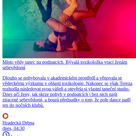
Místo vědy tanec na podpatcích. Bývalá toxikoložka vrací ženám
sebevědomí
Dlouho se pohybovala v akademickém prostředí a věnovala se
vědeckému výzkumu v oblasti toxikologie. Nakonec se však Tereza
rozhodla následovat svou vášeň a otevřela si vlastní taneční studio.
Dnes učí ženy, jak skrze pohyb v podpatcích i bez nich najít
ztracené sebevědomí, a bourá předsudky o tom, že pole dance patří
jen do nočních klubů.
Hradecká Drbna
dnes, 04:30