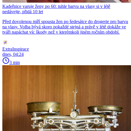
Kadeřnice varuje ženy po 60: tuhle barvu na vlasy si v létě
nedávejte, přidá 10 let
Před dovolenou míří spousta žen po šedesátce do drogerie pro barvu
na vlasy. Volba bývá skoro pokaždé stejná a právě v létě dokáže ve
tváři napáchat víc škody než v kterémkoli jiném ročním období.
ExtraInspirace
dnes, 04:24
3 min