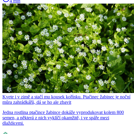
4 min
Kvete i v zimě a stačí mu kousek kořínku. Ptačinec žabinec je noční
můra zahrádkářů, dá se ho ale zbavit
Jedna rostlina ptačince žabince dokáže vyprodukovat kolem 800
semen, a některá z nich vyklíčí okamžitě, i ve spáře mezi
dlaždicemi.