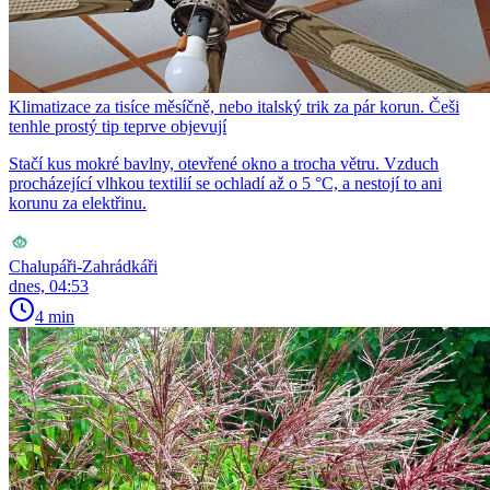
Klimatizace za tisíce měsíčně, nebo italský trik za pár korun. Češi
tenhle prostý tip teprve objevují
Stačí kus mokré bavlny, otevřené okno a trocha větru. Vzduch
procházející vlhkou textilií se ochladí až o 5 °C, a nestojí to ani
korunu za elektřinu.
Chalupáři-Zahrádkáři
dnes, 04:53
4 min