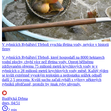
V rybnících Rybářství Třeboň vyschla třetina vody, nejvíce v historii
firmy
V rybnících Rybářství Třeboň, které hospodaří na 8000 hektarech
vodní plochy, chybí více než třetina vody. Oproti běžnému
zdržovaném objemu 75 milionů metrů krychlových vody je v
rybnících o 28 milionů metrů krychlových vody méně. Každý týden
se kvůli extrémně vysokým teplotám a nedostatku srážek odpaří
další 2,5 procenta. Kvůli suchu začali rybáři s výlovy některých
rybníků předčasně, protože by jinak ryby uhynuly.
Budějcká Drbna
dnes, 04:51
2 min