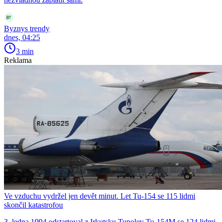
Byznys trendy
dnes, 04:25
3 min
Reklama
Ve vzduchu vydržel jen devět minut. Let Tu-154 se 115 lidmi
skončil katastrofou
3. ledna 1994 odstartoval z Irkutsku Tupolev Tu-154M se 124 lidmi