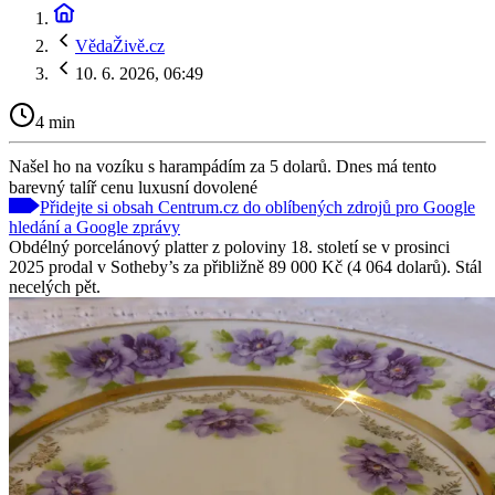
VědaŽivě.cz
10. 6. 2026, 06:49
4 min
Našel ho na vozíku s harampádím za 5 dolarů. Dnes má tento
barevný talíř cenu luxusní dovolené
Přidejte si obsah Centrum.cz do oblíbených zdrojů pro Google
hledání a Google zprávy
Obdélný porcelánový platter z poloviny 18. století se v prosinci
2025 prodal v Sotheby’s za přibližně 89 000 Kč (4 064 dolarů). Stál
necelých pět.