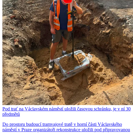
Pod trať na Václavském náměstí uložili časovou schránku, je v ní 30
předmětů
Do prostoru budoucí tramvajové tratě v horní části Václavského
náměstí v Praze organizátoři rekonstrukce uložili pod připravovanou