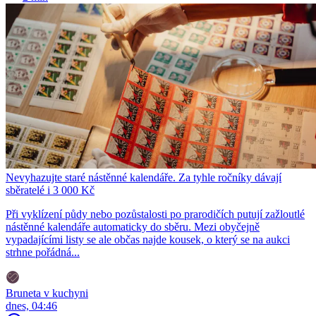
Nevyhazujte staré nástěnné kalendáře. Za tyhle ročníky dávají
sběratelé i 3 000 Kč
Při vyklízení půdy nebo pozůstalosti po prarodičích putují zažloutlé
nástěnné kalendáře automaticky do sběru. Mezi obyčejně
vypadajícími listy se ale občas najde kousek, o který se na aukci
strhne pořádná...
Bruneta v kuchyni
dnes, 04:46