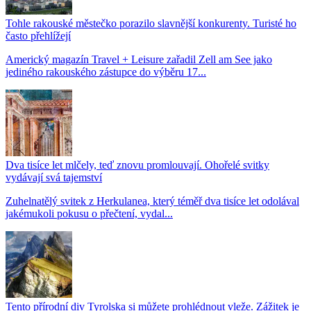
Tohle rakouské městečko porazilo slavnější konkurenty. Turisté ho
často přehlížejí
Americký magazín Travel + Leisure zařadil Zell am See jako
jediného rakouského zástupce do výběru 17...
Dva tisíce let mlčely, teď znovu promlouvají. Ohořelé svitky
vydávají svá tajemství
Zuhelnatělý svitek z Herkulanea, který téměř dva tisíce let odolával
jakémukoli pokusu o přečtení, vydal...
Tento přírodní div Tyrolska si můžete prohlédnout vleže. Zážitek je