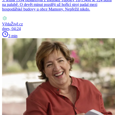
na palubě. O devět minut později už hořící stroj padal mezi
hospodářské budovy u obce Mamony. Nepřežil nikdo.
VědaŽivě.cz
dnes, 04:24
3 min