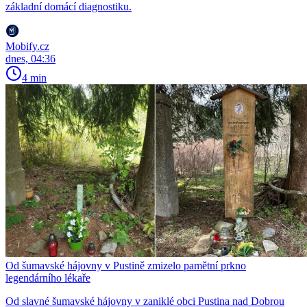
základní domácí diagnostiku.
Mobify.cz
dnes, 04:36
4 min
Od šumavské hájovny v Pustině zmizelo pamětní prkno
legendárního lékaře
Od slavné šumavské hájovny v zaniklé obci Pustina nad Dobrou