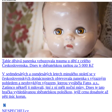
Tahle děsivá panenka vzbuzovala trauma u dětí z celého
Československa. Dnes je sběratelskou raritou za 5 000 Kč
V sedmdesátých a osmdesátých letech minulého století se v
československých domácnostech objevovala panenka s výrazným
pohledem a neobvyklým výrazem, kterou vyráběla Fatra, a.s..
Zatímco někteří ji milovali, jiní z ní měli noční můry. Dnes je tato
hračka vyhledávanou sběratelskou položkou, jejíž cena dosahuje až
pěti tisíc korun.
NESPECHEJ.cz