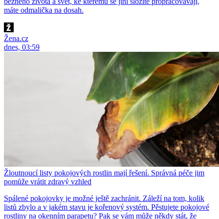
běžného života a svět, ke kterému se jiní složitě propracovávají,
máte odmalička na dosah.
Žena.cz
dnes, 03:59
Žloutnoucí listy pokojových rostlin mají řešení. Správná péče jim
pomůže vrátit zdravý vzhled
Spálené pokojovky je možné ještě zachránit. Záleží na tom, kolik
listů zbylo a v jakém stavu je kořenový systém. Pěstujete pokojové
rostliny na okenním parapetu? Pak se vám může někdy stát, že