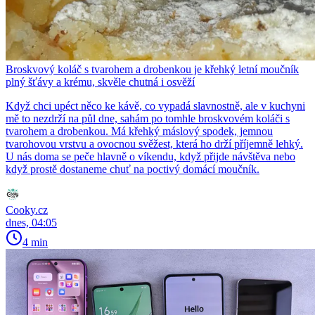
Broskvový koláč s tvarohem a drobenkou je křehký letní moučník
plný šťávy a krému, skvěle chutná i osvěží
Když chci upéct něco ke kávě, co vypadá slavnostně, ale v kuchyni
mě to nezdrží na půl dne, sahám po tomhle broskvovém koláči s
tvarohem a drobenkou. Má křehký máslový spodek, jemnou
tvarohovou vrstvu a ovocnou svěžest, která ho drží příjemně lehký.
U nás doma se peče hlavně o víkendu, když přijde návštěva nebo
když prostě dostaneme chuť na poctivý domácí moučník.
Cooky.cz
dnes, 04:05
4 min