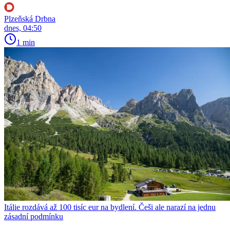
Plzeňská Drbna
dnes, 04:50
1 min
Itálie rozdává až 100 tisíc eur na bydlení. Češi ale narazí na jednu
zásadní podmínku