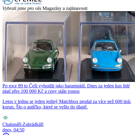
Vybrali jsme pro vás
Magazíny a zajímavosti
Po roce 89 to Češi vyhodili jako harampádí. Dnes za jeden kus lidé
platí přes 100 000 Kč a ceny stále rostou
Letos v lednu se jeden jediný Matchbox prodal za více než 600 tisíc
korun. Šlo o autíčko, které se vešlo do dlaně.
Chalupáři-Zahrádkáři
dnes, 04:50