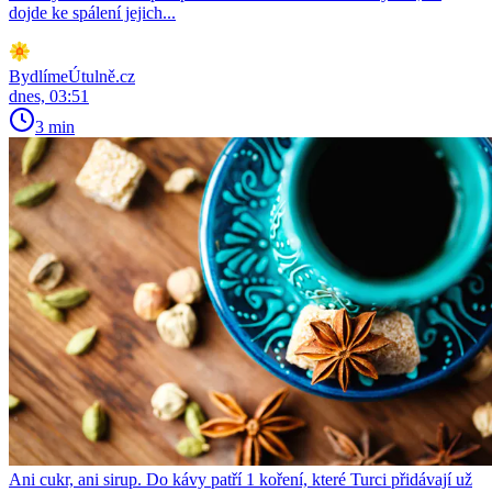
dojde ke spálení jejich...
BydlímeÚtulně.cz
dnes, 03:51
3 min
Ani cukr, ani sirup. Do kávy patří 1 koření, které Turci přidávají už