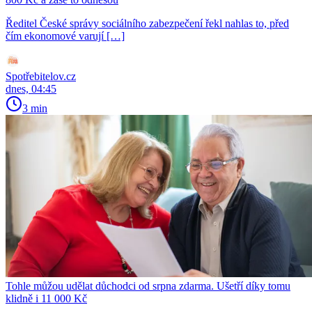
Ředitel České správy sociálního zabezpečení řekl nahlas to, před
čím ekonomové varují […]
Spotřebitelov.cz
dnes, 04:45
3 min
Tohle můžou udělat důchodci od srpna zdarma. Ušetří díky tomu
klidně i 11 000 Kč