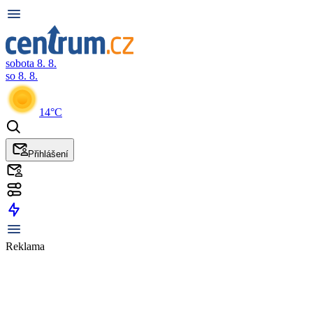
sobota 8. 8.
so 8. 8.
14°C
Přihlášení
Reklama