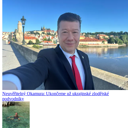
Neuvěřitelný Okamura: Ukončeme už ukrajinské zlodějské
podvodníky