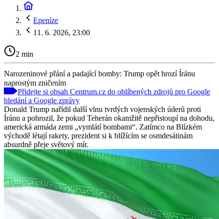
Epeníze
11. 6. 2026, 23:00
2 min
Narozeninové přání a padající bomby: Trump opět hrozí Íránu
naprostým zničením
Přidejte si obsah Centrum.cz do oblíbených zdrojů pro Google
hledání a Google zprávy
Donald Trump nařídil další vlnu tvrdých vojenských úderů proti
Íránu a pohrozil, že pokud Teherán okamžitě nepřistoupí na dohodu,
americká armáda zemi „vymlátí bombami“. Zatímco na Blízkém
východě létají rakety, prezident si k blížícím se osmdesátinám
absurdně přeje světový mír.