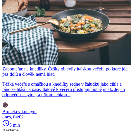
Zapomeňte na knedlíky. Češky objevily italskou večeři, po které jde
pas dolů a člověk nemá hlad
Těžká večeře s omáčkou a knedlíky sedne v žaludku jako cihla a
ráno se hlásí na pase. Italové k večeru přistupují úplně jinak. Jejich
odpověď na sytou, a přitom lehkou...
Bruneta v kuchyni
dnes, 04:02
3 min
Reklama