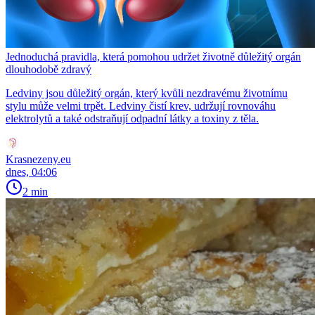
Jednoduchá pravidla, která pomohou udržet životně důležitý orgán
dlouhodobě zdravý
Ledviny jsou důležitý orgán, který kvůli nezdravému životnímu
stylu může velmi trpět. Ledviny čistí krev, udržují rovnováhu
elektrolytů a také odstraňují odpadní látky a toxiny z těla.
Krasnezeny.eu
dnes, 04:06
2 min