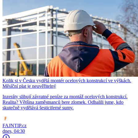
Kolik si v Česku vydělá montér ocelových konstrukcí ve výškách.
Měsíční plat je neuvěřitelný
Inzeráty slibují závratné peníze za montáž ocelových konstrukcí.
Realita? Většina zaměstnanců bere zlomek. Odhalili jsme, kdo
skutečně vydělává šesticiferné sumy.
FAJNTIP.cz
dnes, 04:30