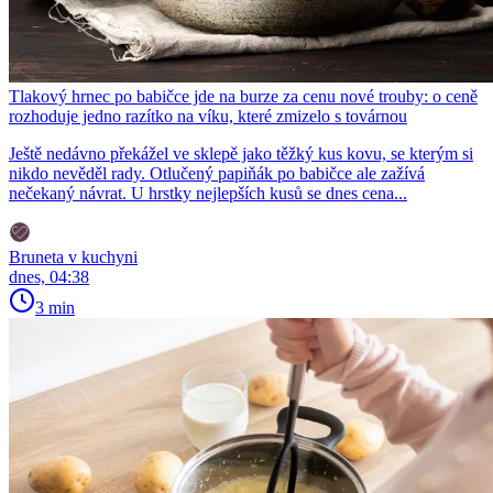
Tlakový hrnec po babičce jde na burze za cenu nové trouby: o ceně
rozhoduje jedno razítko na víku, které zmizelo s továrnou
Ještě nedávno překážel ve sklepě jako těžký kus kovu, se kterým si
nikdo nevěděl rady. Otlučený papiňák po babičce ale zažívá
nečekaný návrat. U hrstky nejlepších kusů se dnes cena...
Bruneta v kuchyni
dnes, 04:38
3 min