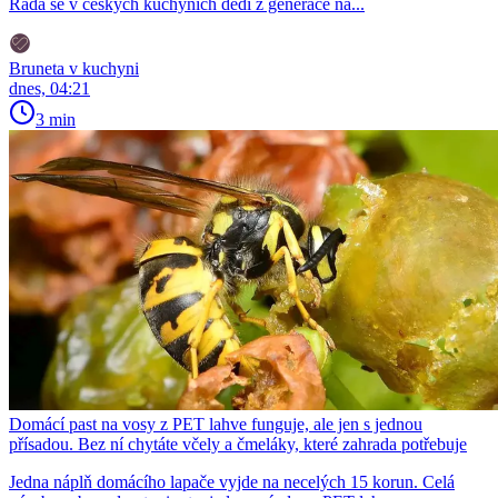
Rada se v českých kuchyních dědí z generace na...
Bruneta v kuchyni
dnes, 04:21
3 min
Domácí past na vosy z PET lahve funguje, ale jen s jednou
přísadou. Bez ní chytáte včely a čmeláky, které zahrada potřebuje
Jedna náplň domácího lapače vyjde na necelých 15 korun. Celá