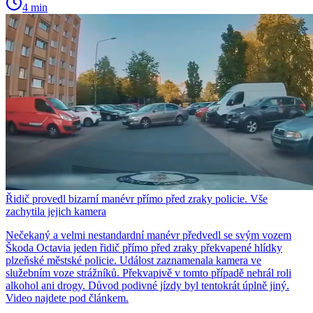
4 min
Řidič provedl bizarní manévr přímo před zraky policie. Vše
zachytila jejich kamera
Nečekaný a velmi nestandardní manévr předvedl se svým vozem
Škoda Octavia jeden řidič přímo před zraky překvapené hlídky
plzeňské městské policie. Událost zaznamenala kamera ve
služebním voze strážníků. Překvapivě v tomto případě nehrál roli
alkohol ani drogy. Důvod podivné jízdy byl tentokrát úplně jiný.
Video najdete pod článkem.