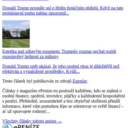
Donald Trump neustále sní o třetím funkčním období. Když na tuto
protiústavní touhu nahlas upozornil...
Estetika nad zdravým rozumem: Trumpův rozmar nechal rozbít
rozestavěný heliport za miliony
Donald Trump opět ukázal, že jeho osobní vkus je důležitější než
efektivita a vynaložené prostředky. Kvůli...
Tento článek byl publikován ze zdrojů
Epeníze
Články z magazínu ePenize.eu poslouží každému, kdo se zajímá o
osobní finance, spoření, investice, půjčky a každodenní hospodaření
s penězi. Přehledně, srozumitelně a bez zbytečné složitosti přináší
informace, které vám pomohou lépe se orientovat ve světě financí –
ať už spravujete rodinný...
Všechny články tohoto autora →