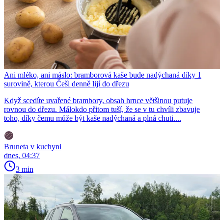
Ani mléko, ani máslo: bramborová kaše bude nadýchaná díky 1
surovině, kterou Češi denně lijí do dřezu
Když scedíte uvařené brambory, obsah hrnce většinou putuje
rovnou do dřezu. Málokdo přitom tuší, že se v tu chvíli zbavuje
toho, díky čemu může být kaše nadýchaná a plná chuti....
Bruneta v kuchyni
dnes, 04:37
3 min