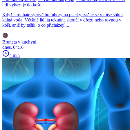
lidí vyhazuje do koše
Když strouháte syrové brambory na placky, začne se v míse sbírat
kalná voda. Většině lidí ta tekutina skončí v dřezu nebo rovnou v
koši, aniž by tušili, o co přicházejí....
Bruneta v kuchyni
dnes, 04:16
4 min