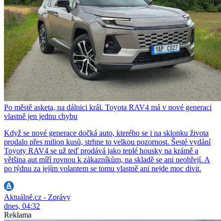
Po městě asketa, na dálnici král. Toyota RAV4 má v nové generaci
vlastně jen jednu chybu
Když se nové generace dočká auto, kterého se i na sklonku života
prodalo přes milion kusů, strhne to velkou pozornost. Šesté vydání
Toyoty RAV4 se už teď prodává jako teplé housky na krámě a
většina aut míří rovnou k zákazníkům, na skladě se ani neohřejí. A
po týdnu za jejím volantem se tomu vlastně ani nejde moc divit.
Aktuálně.cz - Zprávy
dnes, 04:32
Reklama