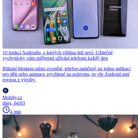
10 funkcí Androidu, o kterých většina lidí neví. Užitečné
vychytávky vám zpříjemní užívání telefonu každý den
Blikání bleskem místo zvonění, telefon zamčený na jednu aplikaci
pro děti nebo animace zrychlené na polovinu, to vše Android umí
rovnou z výroby.
Mobify.cz
dnes, 04:03
4 min