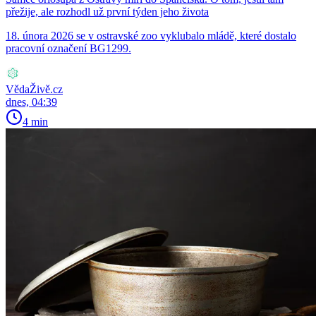
přežije, ale rozhodl už první týden jeho života
18. února 2026 se v ostravské zoo vyklubalo mládě, které dostalo
pracovní označení BG1299.
VědaŽivě.cz
dnes, 04:39
4 min