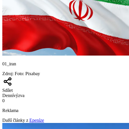
01_iran
Zdroj
:
Foto: Pixabay
Sdílet
Denní
výzva
0
Reklama
Další články z
Epeníze