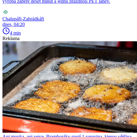
výroba zabere deset minut a jednu prázdnou PET lahev.
Chalupáři-Zahrádkáři
dnes, 04:20
4 min
Reklama
Ani mouka, ani vejce. Bramboráky spojí 1 surovina, kterou většina