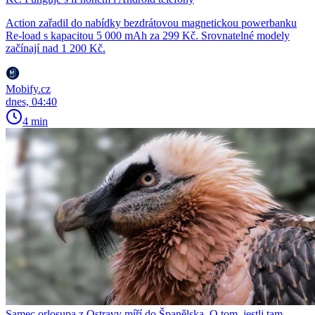
Action zařadil do nabídky bezdrátovou magnetickou powerbanku
Re-load s kapacitou 5 000 mAh za 299 Kč. Srovnatelné modely
začínají nad 1 200 Kč.
Mobify.cz
dnes, 04:40
4 min
Samec orlosupa z Ostravy míří do Španělska. O tom, jestli tam