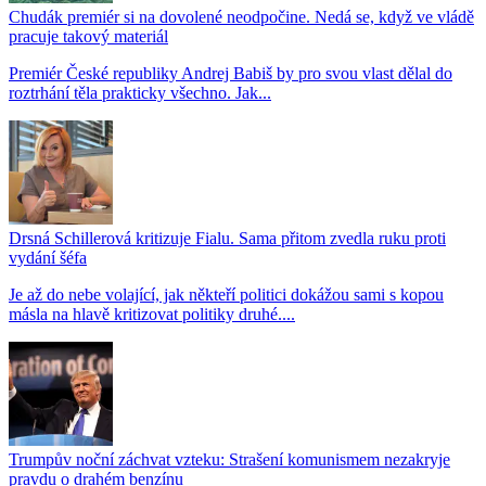
Chudák premiér si na dovolené neodpočine. Nedá se, když ve vládě
pracuje takový materiál
Premiér České republiky Andrej Babiš by pro svou vlast dělal do
roztrhání těla prakticky všechno. Jak...
Drsná Schillerová kritizuje Fialu. Sama přitom zvedla ruku proti
vydání šéfa
Je až do nebe volající, jak někteří politici dokážou sami s kopou
másla na hlavě kritizovat politiky druhé....
Trumpův noční záchvat vzteku: Strašení komunismem nezakryje
pravdu o drahém benzínu