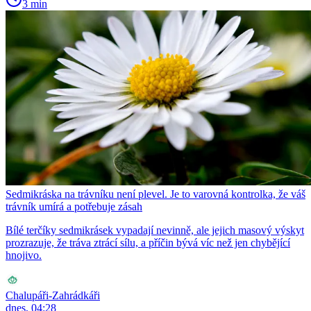
3 min
Sedmikráska na trávníku není plevel. Je to varovná kontrolka, že váš
trávník umírá a potřebuje zásah
Bílé terčíky sedmikrásek vypadají nevinně, ale jejich masový výskyt
prozrazuje, že tráva ztrácí sílu, a příčin bývá víc než jen chybějící
hnojivo.
Chalupáři-Zahrádkáři
dnes, 04:28