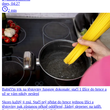
dnes, 04:27
2 min
Babiččin trik na těstoviny funguje dokonale: stačí 1 lžíce do hrnce a
už se vám nikdy neslepí
Skoro každý ji zná. Stačí prý přidat do hrnce jedinou lžíci a
těstoviny pak zůstanou pěkně oddělené, žádný slepenec na talíři.