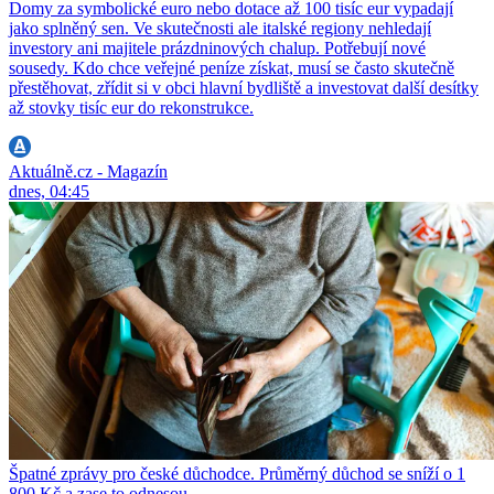
Domy za symbolické euro nebo dotace až 100 tisíc eur vypadají
jako splněný sen. Ve skutečnosti ale italské regiony nehledají
investory ani majitele prázdninových chalup. Potřebují nové
sousedy. Kdo chce veřejné peníze získat, musí se často skutečně
přestěhovat, zřídit si v obci hlavní bydliště a investovat další desítky
až stovky tisíc eur do rekonstrukce.
Aktuálně.cz - Magazín
dnes, 04:45
Špatné zprávy pro české důchodce. Průměrný důchod se sníží o 1
800 Kč a zase to odnesou