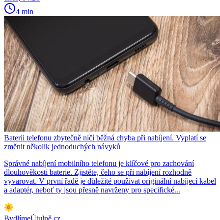
4 min
Baterii telefonu zbytečně ničí běžná chyba při nabíjení. Vyplatí se
změnit několik jednoduchých návyků
Správné nabíjení mobilního telefonu je klíčové pro zachování
dlouhověkosti baterie. Zjistěte, čeho se při nabíjení rozhodně
vyvarovat. V první řadě je důležité používat originální nabíjecí kabel
a adaptér, neboť ty jsou přesně navrženy pro specifické...
BydlímeÚtulně.cz