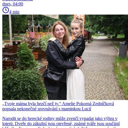
dnes, 04:00
4 min
„Tvoje máma byla hezčí než ty.“ Amelie Pokorná Zedníčková
popsala nekonečné srovnávání s maminkou Lucií
Narodit se do herecké rodiny může zvenčí vypadat jako výhra v
loterii. Dveře do zákulisí jsou otevřené, známé tváře jsou součástí