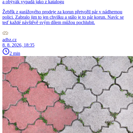
a obývák vypadá jako z katalogu
Žebřík z garážového prodeje za korun přetvořil pár v nádhernou
polici. Zabralo jim to jen chvilku a stálo je to pár korun. Navíc se
teď každé návštěvě svým dílem můžou pochlubit.
adbz.cz
8. 8. 2026, 18:35
2 min