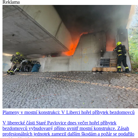
Reklama
Plameny v mostní konstrukci: V Liberci hořel příbytek bezdomovců
V liberecké části Staré Pavlovice dnes večer hořel příbytek
bezdomovců vybudovaný přímo uvnitř mostní konstrukce. Zásah
profesionálních jednotek zamezil dalším škodám a požár se podařilo