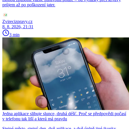
průjem až po poškození jater.
Zvirecizpravy.cz
8. 8. 2026, 21:31
3 min
Jedna aplikace slibuje slunce, druhá déšť. Proč se předpovědi počasí
v telefonu tak liší a která má pravdu
Stejné město, stejný den, dvě aplikace, a dvě úplně jiné ikonky.