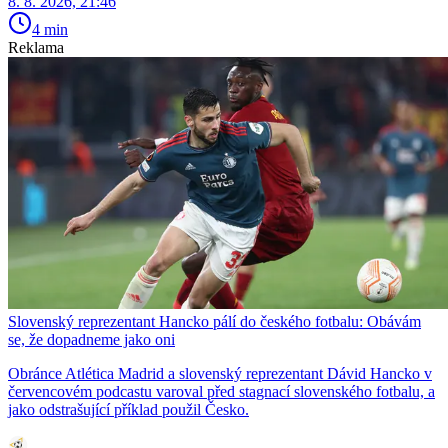
8. 8. 2026, 21:46
4 min
Reklama
Slovenský reprezentant Hancko pálí do českého fotbalu: Obávám
se, že dopadneme jako oni
Obránce Atlética Madrid a slovenský reprezentant Dávid Hancko v
červencovém podcastu varoval před stagnací slovenského fotbalu, a
jako odstrašující příklad použil Česko.