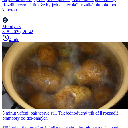
Rozdíl nevzniká tím, že by jedna „kecala“. Vzniká hluboko pod
kapotou.
Mobify.cz
8. 8. 2026, 20:42
4 min
5 minut vaření, pak teprve sůl. Tak jednoduchý trik dělí rozpadlé
brambory od dokonalých
Sůl hraje při zvýrazňování přirozené chuti brambor a zajišťování