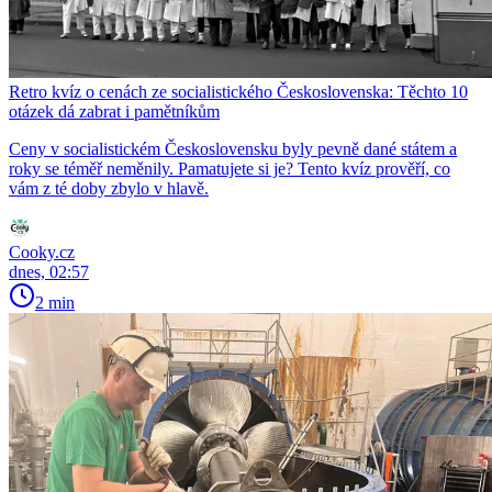
Retro kvíz o cenách ze socialistického Československa: Těchto 10
otázek dá zabrat i pamětníkům
Ceny v socialistickém Československu byly pevně dané státem a
roky se téměř neměnily. Pamatujete si je? Tento kvíz prověří, co
vám z té doby zbylo v hlavě.
Cooky.cz
dnes, 02:57
2 min