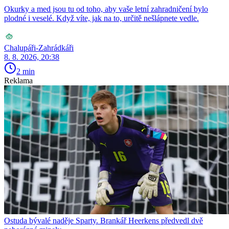
Okurky a med jsou tu od toho, aby vaše letní zahradničení bylo
plodné i veselé. Když víte, jak na to, určitě nešlápnete vedle.
Chalupáři-Zahrádkáři
8. 8. 2026, 20:38
2 min
Reklama
Ostuda bývalé naděje Sparty. Brankář Heerkens předvedl dvě