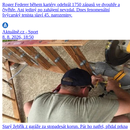
Roger Federer během kariéry odehrál 1750 zápasů ve dvouhře a
čtyřhře. Ani jediný po zahájení nevzdal. Dnes fenomenální
švýcarský tenista slaví 45. narozeniny.
Aktuálně.cz - Sport
8. 8. 2026, 18:50
Starý žebřík z garáže za stopadesát korun. Pár ho natřel, přidal prkna