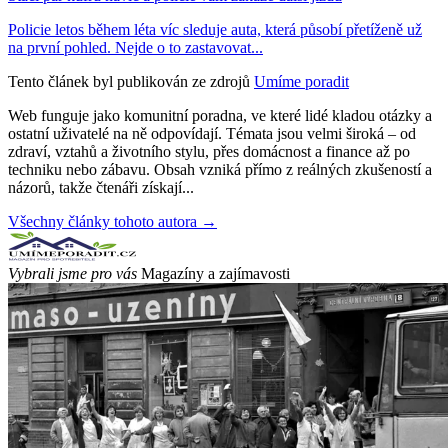
Policie letos během léta víc sleduje auta, která působí přetíženě už
na první pohled. Nejde o to zastavovat...
Tento článek byl publikován ze zdrojů
Umíme poradit
Web funguje jako komunitní poradna, ve které lidé kladou otázky a
ostatní uživatelé na ně odpovídají. Témata jsou velmi široká – od
zdraví, vztahů a životního stylu, přes domácnost a finance až po
techniku nebo zábavu. Obsah vzniká přímo z reálných zkušeností a
názorů, takže čtenáři získají...
Všechny články tohoto autora →
Vybrali jsme pro vás
Magazíny a zajímavosti