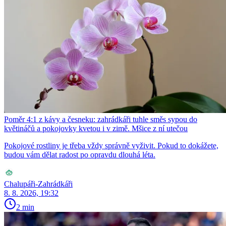
Poměr 4:1 z kávy a česneku: zahrádkáři tuhle směs sypou do
květináčů a pokojovky kvetou i v zimě. Mšice z ní utečou
Pokojové rostliny je třeba vždy správně vyživit. Pokud to dokážete,
budou vám dělat radost po opravdu dlouhá léta.
Chalupáři-Zahrádkáři
8. 8. 2026, 19:32
2 min