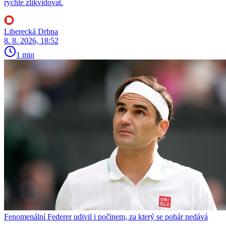
rychle zlikvidovat.
Liberecká Drbna
8. 8. 2026, 18:52
1 min
Fenomenální Federer udivil i počinem, za který se pohár nedává