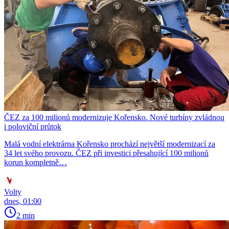
ČEZ za 100 milionů modernizuje Kořensko. Nové turbíny zvládnou
i poloviční průtok
Malá vodní elektrárna Kořensko prochází největší modernizací za
34 let svého provozu. ČEZ při investici přesahující 100 milionů
korun kompletně…
Volty
dnes, 01:00
2 min