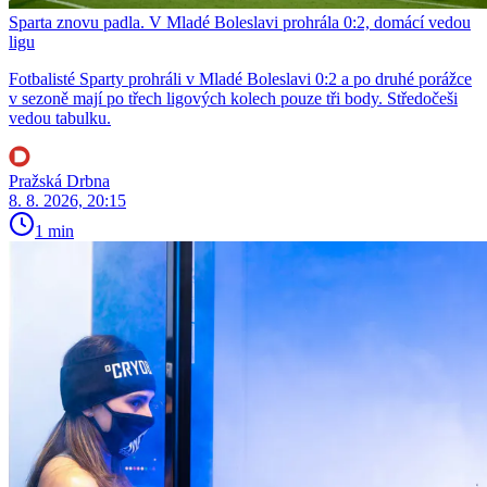
Sparta znovu padla. V Mladé Boleslavi prohrála 0:2, domácí vedou
ligu
Fotbalisté Sparty prohráli v Mladé Boleslavi 0:2 a po druhé porážce
v sezoně mají po třech ligových kolech pouze tři body. Středočeši
vedou tabulku.
Pražská Drbna
8. 8. 2026, 20:15
1 min