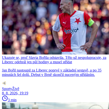
Ukazuje se, proč Slavia Bořila odstavila. Tělo už nespolupracuje, za
Liberec odehrál jen půl hodiny a musel střídat
Jan Bořil nastoupil za Liberec poprvé v základní sestavě, a po 35
minutách šel dolů. Debut v Brně skončil nuceným střídáním.
SportyŽivě
8. 8. 2026, 19:19
3 min