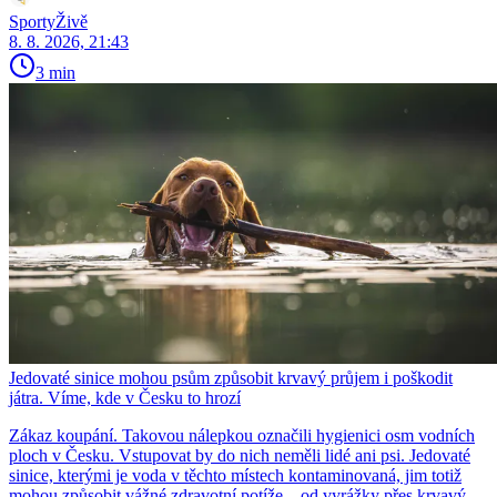
SportyŽivě
8. 8. 2026, 21:43
3 min
Jedovaté sinice mohou psům způsobit krvavý průjem i poškodit
játra. Víme, kde v Česku to hrozí
Zákaz koupání. Takovou nálepkou označili hygienici osm vodních
ploch v Česku. Vstupovat by do nich neměli lidé ani psi. Jedovaté
sinice, kterými je voda v těchto místech kontaminovaná, jim totiž
mohou způsobit vážné zdravotní potíže – od vyrážky přes krvavý