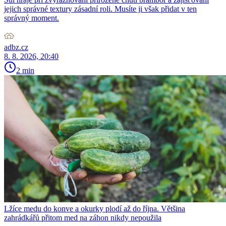
jejich správné textury zásadní roli. Musíte ji však přidat v ten
správný moment.
adbz.cz
8. 8. 2026, 20:40
2 min
Lžíce medu do konve a okurky plodí až do října. Většina
zahrádkářů přitom med na záhon nikdy nepoužila