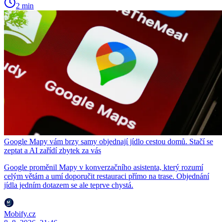
2 min
Google Mapy vám brzy samy objednají jídlo cestou domů. Stačí se
zeptat a AI zařídí zbytek za vás
Google proměnil Mapy v konverzačního asistenta, který rozumí
celým větám a umí doporučit restauraci přímo na trase. Objednání
jídla jedním dotazem se ale teprve chystá.
Mobify.cz