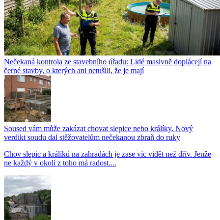
Nečekaná kontrola ze stavebního úřadu: Lidé masivně doplácejí na
černé stavby, o kterých ani netušili, že je mají
Soused vám může zakázat chovat slepice nebo králíky. Nový
verdikt soudu dal stěžovatelům nečekanou zbraň do ruky
Chov slepic a králíků na zahradách je zase víc vidět než dřív. Jenže
ne každý v okolí z toho má radost....