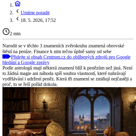
Umíme poradit
18. 5. 2026, 17:52
2 min
Narodit se v těchto 3 znameních zvěrokruhu znamená obrovské
štěstí na peníze. Finance k nim tečou úplně samy od sebe
Přidejte si obsah Centrum.cz do oblíbených zdrojů pro Google
hledání a Google zprávy
Podle astrologů mají některá znamení blíž k penězům než jiná. Není
to žádná magie ani náhoda spíš souhra vlastností, které nahrávají
vydělávání i udržení peněz. Která tři znamení se zmiňují nejčastěji a
proč, to se řeší pořád dokola.