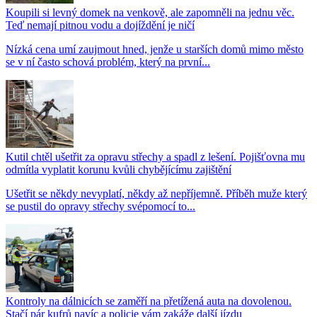
Koupili si levný domek na venkově, ale zapomněli na jednu věc.
Teď nemají pitnou vodu a dojíždění je ničí
Nízká cena umí zaujmout hned, jenže u starších domů mimo město
se v ní často schová problém, který na první...
Kutil chtěl ušetřit za opravu střechy a spadl z lešení. Pojišťovna mu
odmítla vyplatit korunu kvůli chybějícímu zajištění
Ušetřit se někdy nevyplatí, někdy až nepříjemně. Příběh muže který
se pustil do opravy střechy svépomocí to...
Kontroly na dálnicích se zaměří na přetížená auta na dovolenou.
Stačí pár kufrů navíc a policie vám zakáže další jízdu