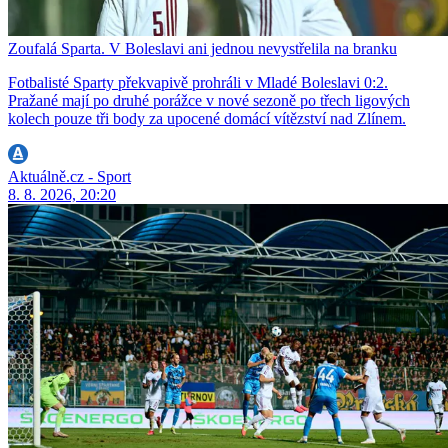
Zoufalá Sparta. V Boleslavi ani jednou nevystřelila na branku
Fotbalisté Sparty překvapivě prohráli v Mladé Boleslavi 0:2.
Pražané mají po druhé porážce v nové sezoně po třech ligových
kolech pouze tři body za upocené domácí vítězství nad Zlínem.
Aktuálně.cz - Sport
8. 8. 2026, 20:20