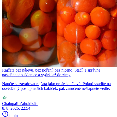
Rajčata bez nálevu, bez koření, bez ničeho. Stačí je správně
naskládat do sklenice a vydrží až do zimy
Naučte se zavařovat rajčata jako profesionálové. Pokud vsadíte na
osvědčený postup našich babiček, pak zaručeně nešlápnete vedle.
Chalupáři-Zahrádkáři
8. 8. 2026, 22:54
2 min