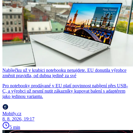
Nabíječku už v krabici notebooku nenajdete. EU donutila výrobce
změnit pravidla, od dubna jedině za své
Pro notebooky prodávané v EU platí povinnost nabíjení přes USB-
C, a výrobci už nesmí nutit zákazníky kupovat balení s adaptérem
jako jedinou variantu.
Mobify.cz
8. 8. 2026, 19:17
5 min