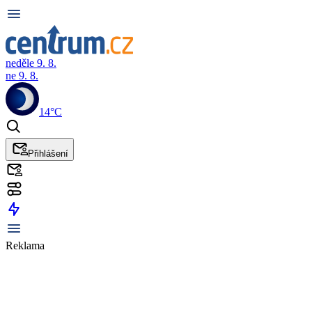
neděle 9. 8.
ne 9. 8.
14°C
Přihlášení
Reklama