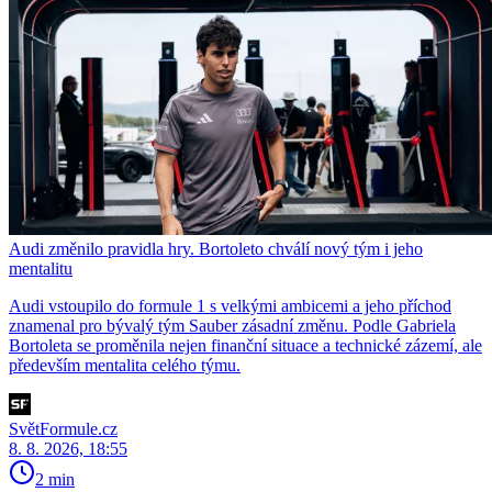
Audi změnilo pravidla hry. Bortoleto chválí nový tým i jeho
mentalitu
Audi vstoupilo do formule 1 s velkými ambicemi a jeho příchod
znamenal pro bývalý tým Sauber zásadní změnu. Podle Gabriela
Bortoleta se proměnila nejen finanční situace a technické zázemí, ale
především mentalita celého týmu.
SvětFormule.cz
8. 8. 2026, 18:55
2 min