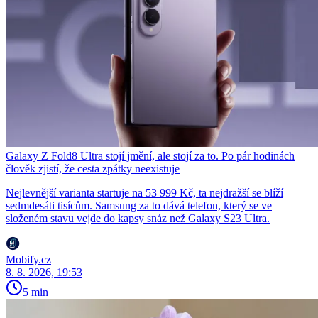
Galaxy Z Fold8 Ultra stojí jmění, ale stojí za to. Po pár hodinách
člověk zjistí, že cesta zpátky neexistuje
Nejlevnější varianta startuje na 53 999 Kč, ta nejdražší se blíží
sedmdesáti tisícům. Samsung za to dává telefon, který se ve
složeném stavu vejde do kapsy snáz než Galaxy S23 Ultra.
Mobify.cz
8. 8. 2026, 19:53
5 min