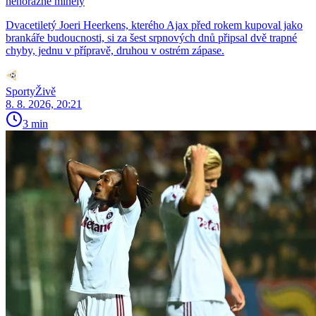
nehorázné minely
Dvacetiletý Joeri Heerkens, kterého Ajax před rokem kupoval jako
brankáře budoucnosti, si za šest srpnových dnů připsal dvě trapné
chyby, jednu v přípravě, druhou v ostrém zápase.
SportyŽivě
8. 8. 2026, 20:21
3 min