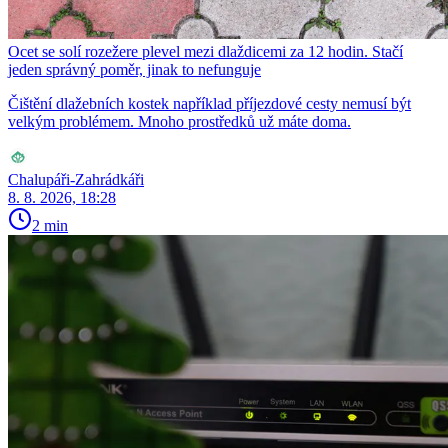
Ocet se solí rozežere plevel mezi dlaždicemi za 12 hodin. Stačí
jeden správný poměr, jinak to nefunguje
Čištění dlažebních kostek například příjezdové cesty nemusí být
velkým problémem. Mnoho prostředků už máte doma.
Chalupáři-Zahrádkáři
8. 8. 2026, 18:28
2 min