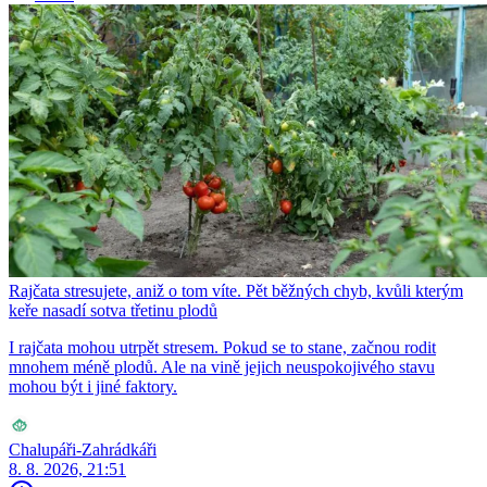
Rajčata stresujete, aniž o tom víte. Pět běžných chyb, kvůli kterým
keře nasadí sotva třetinu plodů
I rajčata mohou utrpět stresem. Pokud se to stane, začnou rodit
mnohem méně plodů. Ale na vině jejich neuspokojivého stavu
mohou být i jiné faktory.
Chalupáři-Zahrádkáři
8. 8. 2026, 21:51