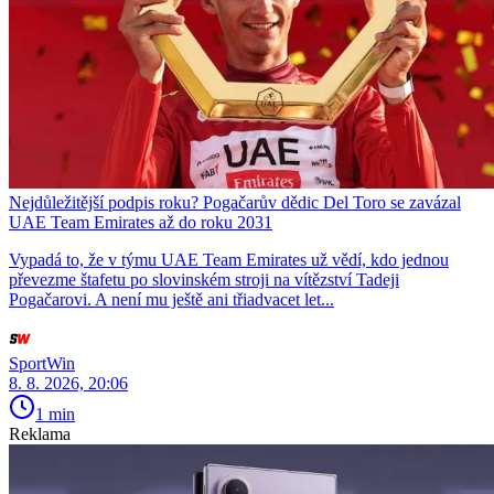
Nejdůležitější podpis roku? Pogačarův dědic Del Toro se zavázal
UAE Team Emirates až do roku 2031
Vypadá to, že v týmu UAE Team Emirates už vědí, kdo jednou
převezme štafetu po slovinském stroji na vítězství Tadeji
Pogačarovi. A není mu ještě ani třiadvacet let...
SportWin
8. 8. 2026, 20:06
1 min
Reklama