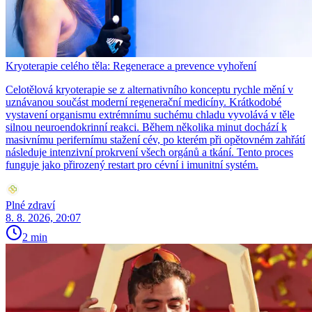
Kryoterapie celého těla: Regenerace a prevence vyhoření
Celotělová kryoterapie se z alternativního konceptu rychle mění v
uznávanou součást moderní regenerační medicíny. Krátkodobé
vystavení organismu extrémnímu suchému chladu vyvolává v těle
silnou neuroendokrinní reakci. Během několika minut dochází k
masivnímu perifernímu stažení cév, po kterém při opětovném zahřátí
následuje intenzivní prokrvení všech orgánů a tkání. Tento proces
funguje jako přirozený restart pro cévní i imunitní systém.
Plné zdraví
8. 8. 2026, 20:07
2 min