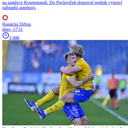
na zastávce Kosmonautů. Do Pavloviček dopravní podnik vypraví
náhradní autobusy.
Hanácká Drbna
dnes, 17:11
1 min