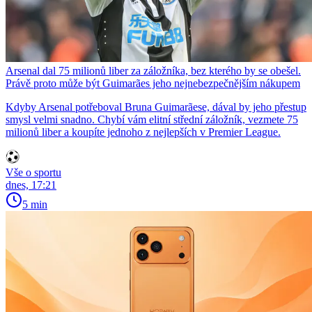
Arsenal dal 75 milionů liber za záložníka, bez kterého by se obešel.
Právě proto může být Guimarães jeho nejnebezpečnějším nákupem
Kdyby Arsenal potřeboval Bruna Guimarãese, dával by jeho přestup
smysl velmi snadno. Chybí vám elitní střední záložník, vezmete 75
milionů liber a koupíte jednoho z nejlepších v Premier League.
Vše o sportu
dnes, 17:21
5 min