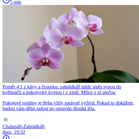
5 min
Poměr 4:1 z kávy a česneku: zahrádkáři tuhle směs sypou do
květináčů a pokojovky kvetou i v zimě. Mšice z ní utečou
Pokojové rostliny je třeba vždy správně vyživit. Pokud to dokážete,
budou vám dělat radost po opravdu dlouhá léta.
Chalupáři-Zahrádkáři
dnes, 19:32