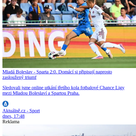
Mladá Boleslav - Sparta 2:0. Domácí si připisují naprosto
zasloužený triumf
Sledovali jsme online utkání třetího kola fotbalové Chance Ligy
mezi Mladou Boleslaví a Spartou Praha.
Aktuálně.cz - Sport
dnes, 17:48
Reklama