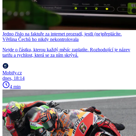
Jedno číslo na faktuře za internet prozradí, jestli (ne)přeplácíte.
Většina Čechů ho nikdy nekontrolovala
Nejde o částku, kterou každý měsíc zaplatíte. Rozhodující je název
tarifu a rychlost, která se za ním skrývá.
Mobify.cz
dnes, 18:14
4 min