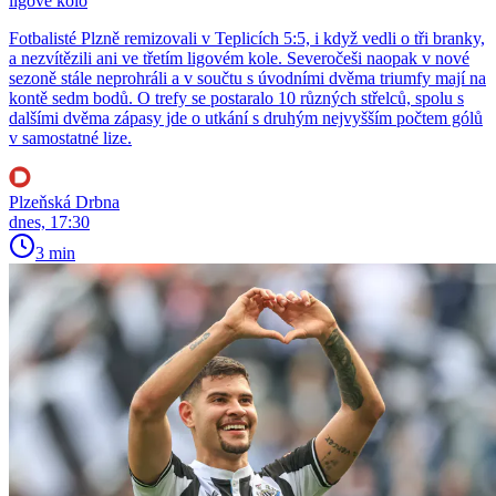
ligové kolo
Fotbalisté Plzně remizovali v Teplicích 5:5, i když vedli o tři branky,
a nezvítězili ani ve třetím ligovém kole. Severočeši naopak v nové
sezoně stále neprohráli a v součtu s úvodními dvěma triumfy mají na
kontě sedm bodů. O trefy se postaralo 10 různých střelců, spolu s
dalšími dvěma zápasy jde o utkání s druhým nejvyšším počtem gólů
v samostatné lize.
Plzeňská Drbna
dnes, 17:30
3 min