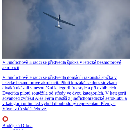
V Jindřichově Hradci se předvedla špička v letecké bezmotorové
akrobacii
V Jindřichově Hradci se předvedla domácí i rakouská špička v
letecké bezmotorové akrobacii. Piloti kluzáků se dnes stovkám
diváků ukázali v nesoutěžní kategorii freestyle a při exhibicích.
Dvacítka pilotů soutěžila od středy ve dvou kategoriích. V kategorii
advanced zvítězil Aleš Ferra mladší z jindřichohradecké aeroklubu a
v kategorii unlimited vyhrál dlouhodobý reprezentant Přemysl
Vávra z České Třebové.
Budějcká Drbna