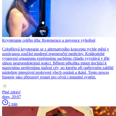
Kryoterapie celého těla: Regenerace a prevence vyhoření
Celotělová kryoterapie se z alternativního konceptu rychle mění v
uznávanou součást moderní regenerační medicíny. Krátkodobé
vystavení organismu extrémnímu suchému chladu vyvolává v těle
silnou neuroendokrinní reakci. Během několika minut dochází k
masivnímu perifernímu stažení cév, po kterém při opětovném zahřátí
následuje intenzivní prokrvení všech orgánů a tkání. Tento proces
funguje jako přirozený restart pro cévní i imunitní systém.
Plné zdraví
dnes, 20:07
2 min