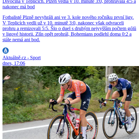
Divočina v Teplicích. Plzeň vedla v 10. minutě 3:0, prohrávala 4:5 a
nakonec má bod
Fotbalisté Plzně nevyhráli ani ve 3. kole nového ročníku první ligy.
V Teplicích vedli už v 10. minutě 3:0, nakonec však odvraceli
prohru a remizovali 5:5. Šlo o duel s druhým nejvyšším počtem gólů
v ligové historii. Zlín opět prohrál, Bohemians podlehl doma 0:2 a
stále nemá ani bod.
Aktuálně.cz - Sport
dnes, 17:06