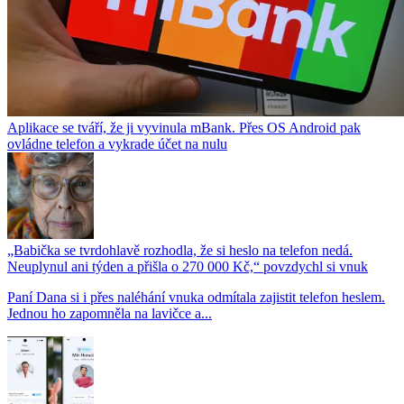
Aplikace se tváří, že ji vyvinula mBank. Přes OS Android pak
ovládne telefon a vykrade účet na nulu
„Babička se tvrdohlavě rozhodla, že si heslo na telefon nedá.
Neuplynul ani týden a přišla o 270 000 Kč,“ povzdychl si vnuk
Paní Dana si i přes naléhání vnuka odmítala zajistit telefon heslem.
Jednou ho zapomněla na lavičce a...