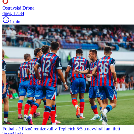
Ostravská Drbna
dnes, 17:34
1 min
Fotbalisté Plzně remizovali v Teplicích 5:5 a nevyhráli ani třetí