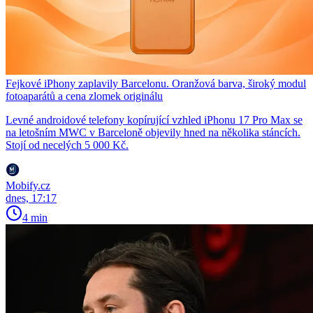
Fejkové iPhony zaplavily Barcelonu. Oranžová barva, široký modul
fotoaparátů a cena zlomek originálu
Levné androidové telefony kopírující vzhled iPhonu 17 Pro Max se
na letošním MWC v Barceloně objevily hned na několika stáncích.
Stojí od necelých 5 000 Kč.
Mobify.cz
dnes, 17:17
4 min