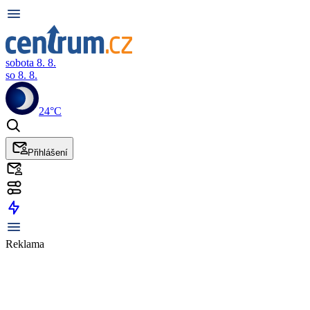
sobota 8. 8.
so 8. 8.
24°C
Přihlášení
Reklama