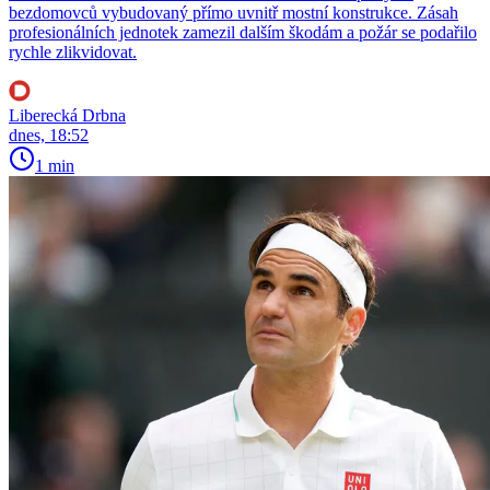
bezdomovců vybudovaný přímo uvnitř mostní konstrukce. Zásah
profesionálních jednotek zamezil dalším škodám a požár se podařilo
rychle zlikvidovat.
Liberecká Drbna
dnes, 18:52
1 min