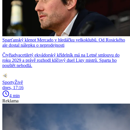
Sparťanský klenot Mercado v hledáčku velkoklubů. Od Rosického
ale dostal nálepku o neprodejnosti
Čtyřiadvacetiletý ekvádorský křídelník má na Letné smlouvu do
roku 2029 a právě rozhodl klíčový duel Ligy mistrů. Sparta ho
pouštět nehodlá.
SportyŽivě
dnes, 17:16
4 min
Reklama