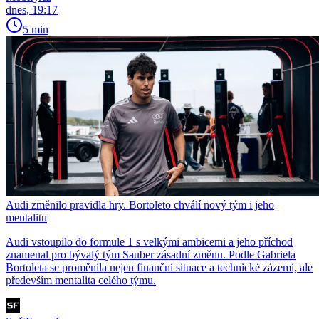
dnes, 19:17
5 min
Audi změnilo pravidla hry. Bortoleto chválí nový tým i jeho
mentalitu
Audi vstoupilo do formule 1 s velkými ambicemi a jeho příchod
znamenal pro bývalý tým Sauber zásadní změnu. Podle Gabriela
Bortoleta se proměnila nejen finanční situace a technické zázemí, ale
především mentalita celého týmu.