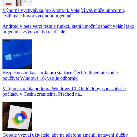
Výborná vychytávka pro Android. Volající vás může upozornit,
jestli máte hovor zvednout urgentně
Android v beta verzi testuje funkci, která umožní označit volání jako
urgentní a zvýraznit ho na displeji...
Bezpečnostní katastrofa pro statisíce Čechů. Ihned přestaňte
používat Windows 10, varuje odborník
V říjnu skončila podpora Windows 10. Od té doby jsou statisíce
počítačů v Česku zranitelné. Přechod na...
Google vyzval uživatele, aby na telefonu změnili natavení služby