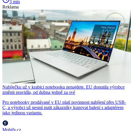
3 min
Reklama
Nabíječku už v krabici notebooku nenajdete. EU donutila výrobce
změnit pravidla, od dubna jedině za své
Pro notebooky prodávané v EU platí povinnost nabíjení přes USB-
C, a výrobci už nesmí nutit zákazníky kupovat balení s adaptérem
jako jedinou variantu.
Mobify.cz