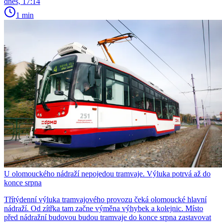
dnes, 17:14
1 min
U olomouckého nádraží nepojedou tramvaje. Výluka potrvá až do
konce srpna
Třítýdenní výluka tramvajového provozu čeká olomoucké hlavní
nádraží. Od zítřka tam začne výměna výhybek a kolejnic. Místo
před nádražní budovou budou tramvaje do konce srpna zastavovat