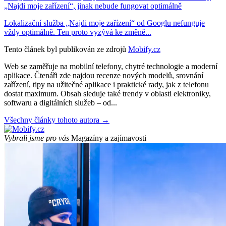
„Najdi moje zařízení“, jinak nebude fungovat optimálně
Lokalizační služba „Najdi moje zařízení“ od Googlu nefunguje
vždy optimálně. Ten proto vyzývá ke změně...
Tento článek byl publikován ze zdrojů
Mobify.cz
Web se zaměřuje na mobilní telefony, chytré technologie a moderní
aplikace. Čtenáři zde najdou recenze nových modelů, srovnání
zařízení, tipy na užitečné aplikace i praktické rady, jak z telefonu
dostat maximum. Obsah sleduje také trendy v oblasti elektroniky,
softwaru a digitálních služeb – od...
Všechny články tohoto autora →
Vybrali jsme pro vás
Magazíny a zajímavosti