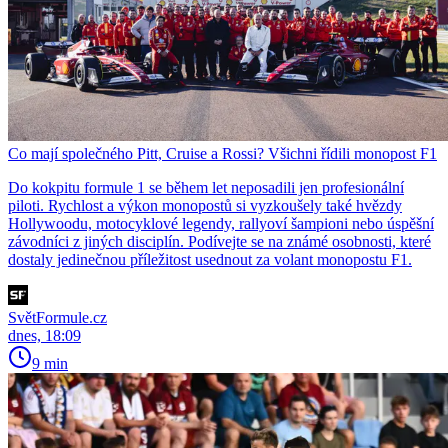
Co mají společného Pitt, Cruise a Rossi? Všichni řídili monopost F1
Do kokpitu formule 1 se během let neposadili jen profesionální
piloti. Rychlost a výkon monopostů si vyzkoušely také hvězdy
Hollywoodu, motocyklové legendy, rallyoví šampioni nebo úspěšní
závodníci z jiných disciplín. Podívejte se na známé osobnosti, které
dostaly jedinečnou příležitost usednout za volant monopostu F1.
SvětFormule.cz
dnes, 18:09
9 min