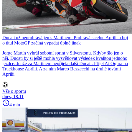
Ducati už neprohrává jen s Martínem. Prohrává s celou Aprilií a boj
o titul MotoGP začíná vypadat úplně jinak
Jorge Martín vyhrál sobotní sprint v Silverstonu. Kdyby šlo jen o
něj, Ducati by si ještě mohla vysvětlovat výsledek kvalitou jednoho
jezdce. Jenže za Martínem nepřijela další Ducati. Přijel Ai Ogura na
Trackhouse Aprilii. A za ním Marco Bezzecchi na druhé tovární
Aprilii.
Vše o sportu
dnes, 18:11
4 min