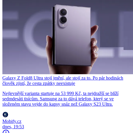
Galaxy Z Fold8 Ultra stojí jmění, ale stojí za to. Po pár hodinách
člověk zjistí, že cesta zpátky neexistuje
Nejlevnější varianta startuje na 53 999 Kč, ta nejdražší se blíží
sedmdesáti tisícům. Samsung za to dává telefon, který se ve
složeném stavu vejde do kapsy snáz než Galaxy S23 Ultra.
Mobify.cz
dnes, 19:53