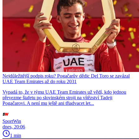
Nejdůležitější podpis roku? Pogačarův dědic Del Toro se zavázal
UAE Team Emirates až do roku 2031
Vypadá to, že v týmu UAE Team Emirates už vědí, kdo jednou
převezme štafetu po slovinském stroji na vítězství Tadeji
Pogačarovi. A není mu ještě ani třiadvacet let...
SportWin
dnes, 20:06
1 min