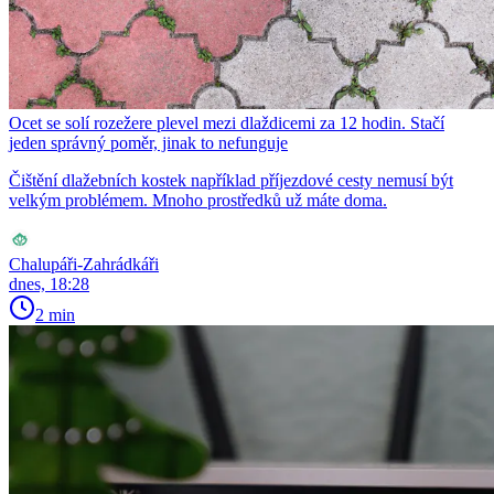
Ocet se solí rozežere plevel mezi dlaždicemi za 12 hodin. Stačí
jeden správný poměr, jinak to nefunguje
Čištění dlažebních kostek například příjezdové cesty nemusí být
velkým problémem. Mnoho prostředků už máte doma.
Chalupáři-Zahrádkáři
dnes, 18:28
2 min