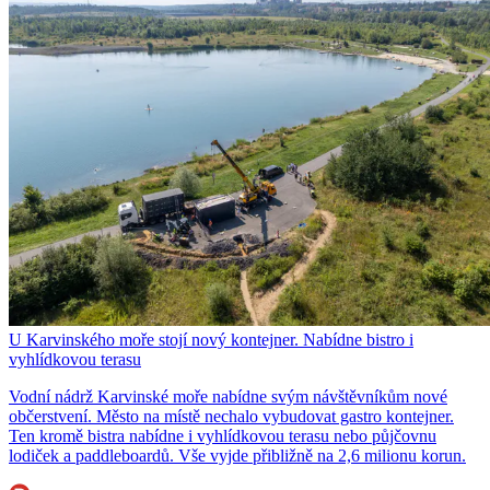
U Karvinského moře stojí nový kontejner. Nabídne bistro i
vyhlídkovou terasu
Vodní nádrž Karvinské moře nabídne svým návštěvníkům nové
občerstvení. Město na místě nechalo vybudovat gastro kontejner.
Ten kromě bistra nabídne i vyhlídkovou terasu nebo půjčovnu
lodiček a paddleboardů. Vše vyjde přibližně na 2,6 milionu korun.