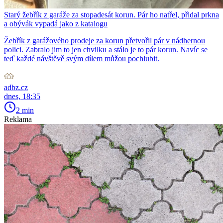
Starý žebřík z garáže za stopadesát korun. Pár ho natřel, přidal prkna
a obývák vypadá jako z katalogu
Žebřík z garážového prodeje za korun přetvořil pár v nádhernou
polici. Zabralo jim to jen chvilku a stálo je to pár korun. Navíc se
teď každé návštěvě svým dílem můžou pochlubit.
adbz.cz
dnes, 18:35
2 min
Reklama