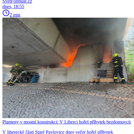
SvětFormule.cz
dnes, 18:55
2 min
Plameny v mostní konstrukci: V Liberci hořel příbytek bezdomovců
V liberecké části Staré Pavlovice dnes večer hořel příbytek