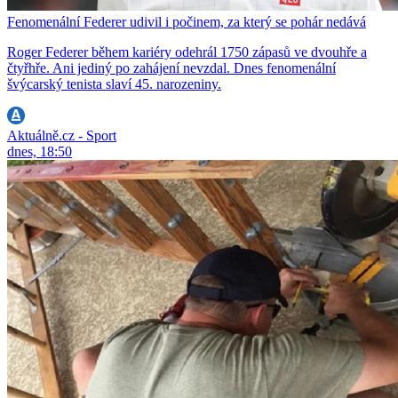
Fenomenální Federer udivil i počinem, za který se pohár nedává
Roger Federer během kariéry odehrál 1750 zápasů ve dvouhře a
čtyřhře. Ani jediný po zahájení nevzdal. Dnes fenomenální
švýcarský tenista slaví 45. narozeniny.
Aktuálně.cz - Sport
dnes, 18:50