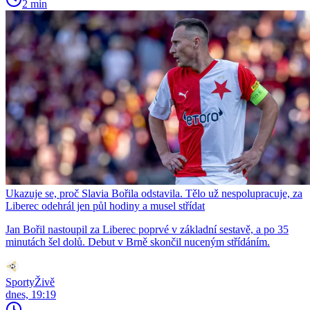
2 min
Ukazuje se, proč Slavia Bořila odstavila. Tělo už nespolupracuje, za
Liberec odehrál jen půl hodiny a musel střídat
Jan Bořil nastoupil za Liberec poprvé v základní sestavě, a po 35
minutách šel dolů. Debut v Brně skončil nuceným střídáním.
SportyŽivě
dnes, 19:19