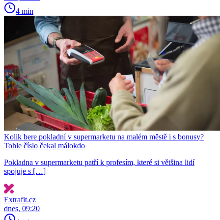
4 min
Kolik bere pokladní v supermarketu na malém městě i s bonusy?
Tohle číslo čekal málokdo
Pokladna v supermarketu patří k profesím, které si většina lidí
spojuje s […]
Extrafit.cz
dnes, 09:20