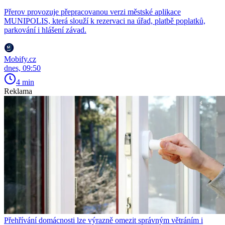
Přerov provozuje přepracovanou verzi městské aplikace
MUNIPOLIS, která slouží k rezervaci na úřad, platbě poplatků,
parkování i hlášení závad.
Mobify.cz
dnes, 09:50
4 min
Reklama
Přehřívání domácnosti lze výrazně omezit správným větráním i