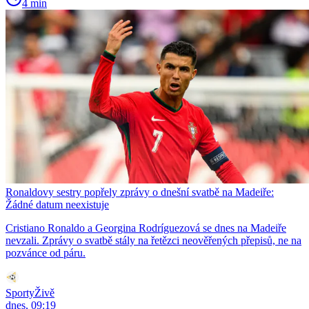
4 min
Ronaldovy sestry popřely zprávy o dnešní svatbě na Madeiře:
Žádné datum neexistuje
Cristiano Ronaldo a Georgina Rodríguezová se dnes na Madeiře
nevzali. Zprávy o svatbě stály na řetězci neověřených přepisů, ne na
pozvánce od páru.
SportyŽivě
dnes, 09:19