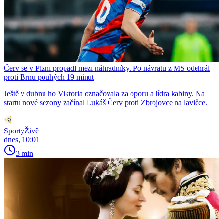
Červ se v Plzni propadl mezi náhradníky. Po návratu z MS odehrál
proti Brnu pouhých 19 minut
Ještě v dubnu ho Viktoria označovala za oporu a lídra kabiny. Na
startu nové sezony začínal Lukáš Červ proti Zbrojovce na lavičce.
SportyŽivě
dnes, 10:01
3 min