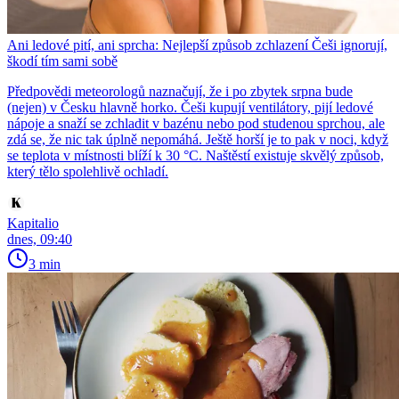
Ani ledové pití, ani sprcha: Nejlepší způsob zchlazení Češi ignorují,
škodí tím sami sobě
Předpovědi meteorologů naznačují, že i po zbytek srpna bude
(nejen) v Česku hlavně horko. Češi kupují ventilátory, pijí ledové
nápoje a snaží se zchladit v bazénu nebo pod studenou sprchou, ale
zdá se, že nic tak úplně nepomáhá. Ještě horší je to pak v noci, když
se teplota v místnosti blíží k 30 °C. Naštěstí existuje skvělý způsob,
který tělo spolehlivě ochladí.
Kapitalio
dnes, 09:40
3 min