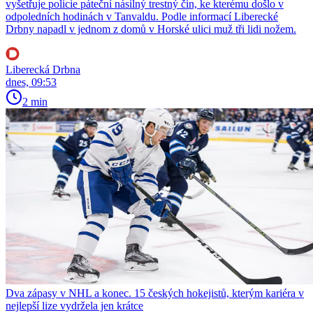
vyšetřuje policie páteční násilný trestný čin, ke kterému došlo v
odpoledních hodinách v Tanvaldu. Podle informací Liberecké
Drbny napadl v jednom z domů v Horské ulici muž tři lidi nožem.
Liberecká Drbna
dnes, 09:53
2 min
Dva zápasy v NHL a konec. 15 českých hokejistů, kterým kariéra v
nejlepší lize vydržela jen krátce