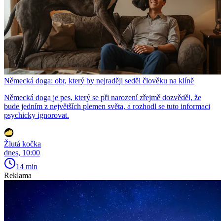
Německá doga: obr, který by nejraději seděl člověku na klíně
Německá doga je pes, který se při narození zřejmě dozvěděl, že
bude jedním z největších plemen světa, a rozhodl se tuto informaci
psychicky ignorovat.
Žlutá kočka
dnes, 10:00
14 min
Reklama