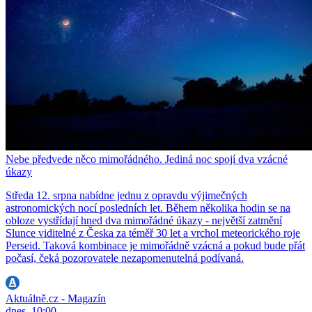
Nebe předvede něco mimořádného. Jediná noc spojí dva vzácné
úkazy
Středa 12. srpna nabídne jednu z opravdu výjimečných
astronomických nocí posledních let. Během několika hodin se na
obloze vystřídají hned dva mimořádné úkazy - největší zatmění
Slunce viditelné z Česka za téměř 30 let a vrchol meteorického roje
Perseid. Taková kombinace je mimořádně vzácná a pokud bude přát
počasí, čeká pozorovatele nezapomenutelná podívaná.
Aktuálně.cz - Magazín
dnes, 10:00