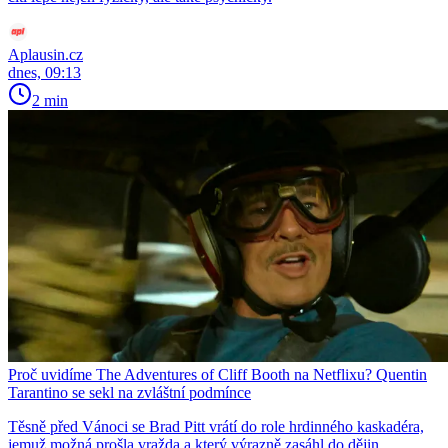
Aplausin.cz
dnes, 09:13
2 min
Proč uvidíme The Adventures of Cliff Booth na Netflixu? Quentin
Tarantino se sekl na zvláštní podmínce
Těsně před Vánoci se Brad Pitt vrátí do role hrdinného kaskadéra,
jemuž možná prošla vražda a který výrazně zasáhl do dějin