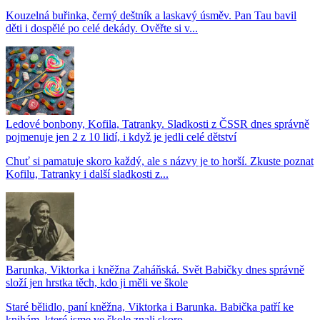
Kouzelná buřinka, černý deštník a laskavý úsměv. Pan Tau bavil
děti i dospělé po celé dekády. Ověřte si v...
Ledové bonbony, Kofila, Tatranky. Sladkosti z ČSSR dnes správně
pojmenuje jen 2 z 10 lidí, i když je jedli celé dětství
Chuť si pamatuje skoro každý, ale s názvy je to horší. Zkuste poznat
Kofilu, Tatranky i další sladkosti z...
Barunka, Viktorka i kněžna Zaháňská. Svět Babičky dnes správně
složí jen hrstka těch, kdo ji měli ve škole
Staré bělidlo, paní kněžna, Viktorka i Barunka. Babička patří ke
knihám, které jsme ve škole znali skoro...