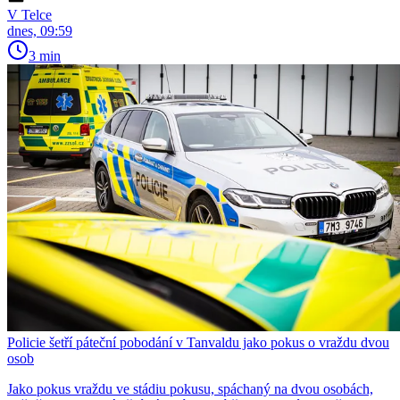
V Telce
dnes, 09:59
3 min
Policie šetří páteční pobodání v Tanvaldu jako pokus o vraždu dvou
osob
Jako pokus vraždu ve stádiu pokusu, spáchaný na dvou osobách,