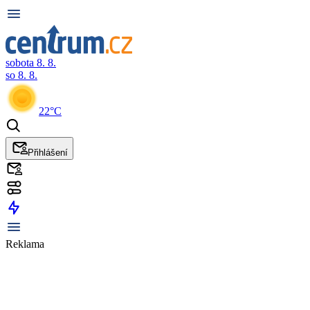
sobota 8. 8.
so 8. 8.
22°C
Přihlášení
Reklama