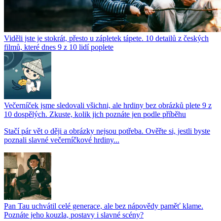
Viděli jste je stokrát, přesto u zápletek tápete. 10 detailů z českých
filmů, které dnes 9 z 10 lidí poplete
Večerníček jsme sledovali všichni, ale hrdiny bez obrázků plete 9 z
10 dospělých. Zkuste, kolik jich poznáte jen podle příběhu
Stačí pár vět o ději a obrázky nejsou potřeba. Ověřte si, jestli byste
poznali slavné večerníčkové hrdiny...
Pan Tau uchvátil celé generace, ale bez nápovědy paměť klame.
Poznáte jeho kouzla, postavy i slavné scény?