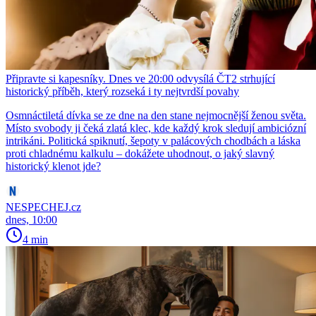
Připravte si kapesníky. Dnes ve 20:00 odvysílá ČT2 strhující
historický příběh, který rozseká i ty nejtvrdší povahy
Osmnáctiletá dívka se ze dne na den stane nejmocnější ženou světa.
Místo svobody ji čeká zlatá klec, kde každý krok sledují ambiciózní
intrikáni. Politická spiknutí, šepoty v palácových chodbách a láska
proti chladnému kalkulu – dokážete uhodnout, o jaký slavný
historický klenot jde?
NESPECHEJ.cz
dnes, 10:00
4 min