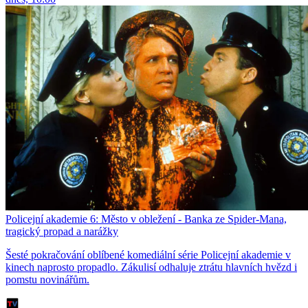
Policejní akademie 6: Město v obležení - Banka ze Spider-Mana,
tragický propad a narážky
Šesté pokračování oblíbené komediální série Policejní akademie v
kinech naprosto propadlo. Zákulisí odhaluje ztrátu hlavních hvězd i
pomstu novinářům.