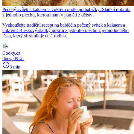
Pečený svítek s kakaem a cukrem podle prababičky: Sladká dobrota
z jednoho plechu, kterou mám v paměti z dětství
Vyzkoušejte tradiční recept na babiččin pečený svítek s kakaem a
cukrem! Bleskový sladký pokrm z jednoho plechu z jednoduchého
těsta, který si zamiluje celá rodina.
Cooky.cz
dnes, 09:41
3 min