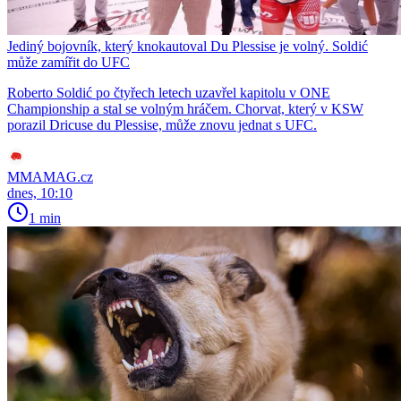
Jediný bojovník, který knokautoval Du Plessise je volný. Soldić
může zamířit do UFC
Roberto Soldić po čtyřech letech uzavřel kapitolu v ONE
Championship a stal se volným hráčem. Chorvat, který v KSW
porazil Dricuse du Plessise, může znovu jednat s UFC.
MMAMAG.cz
dnes, 10:10
1 min