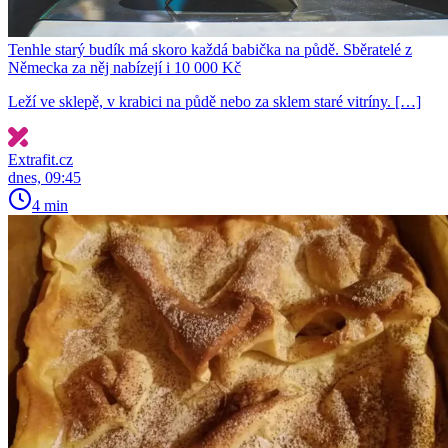
Tenhle starý budík má skoro každá babička na půdě. Sběratelé z
Německa za něj nabízejí i 10 000 Kč
Leží ve sklepě, v krabici na půdě nebo za sklem staré vitríny. […]
Extrafit.cz
dnes, 09:45
4 min