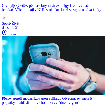
Olympijský vítěz, pětinásobný mistr extraligy i reprezentační
brankář. Všichni mají v NHL statistiku, která se vejde na dva řádky.
SportyŽivě
dnes, 09:51
3 min
Přerov spustil modernizovanou aplikaci. Objednat se, zaplatit
poplatky i nahlásit díru v chodníku zvládnete z gauče