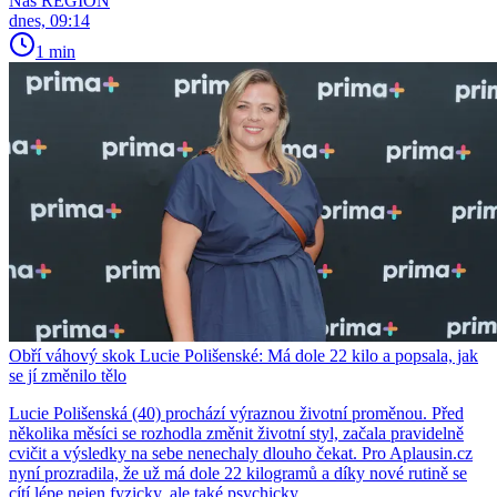
Náš REGION
dnes, 09:14
1 min
Obří váhový skok Lucie Polišenské: Má dole 22 kilo a popsala, jak
se jí změnilo tělo
Lucie Polišenská (40) prochází výraznou životní proměnou. Před
několika měsíci se rozhodla změnit životní styl, začala pravidelně
cvičit a výsledky na sebe nenechaly dlouho čekat. Pro Aplausin.cz
nyní prozradila, že už má dole 22 kilogramů a díky nové rutině se
cítí lépe nejen fyzicky, ale také psychicky.