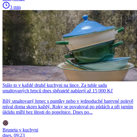
3 min
Stálo to v každé druhé kuchyni na lince. Za tuhle sadu
smaltovaných hrnců dnes sběratelé nabízejí až 15 000 Kč
Bílý smaltovaný hrnec s puntíky nebo v jednoduché barevné polevě
míval doma skoro každý. Roky se povaloval po půdách a při jarním
úklidu mířil bez lítosti do popelnice. Dnes po...
Bruneta v kuchyni
dnes, 09:23