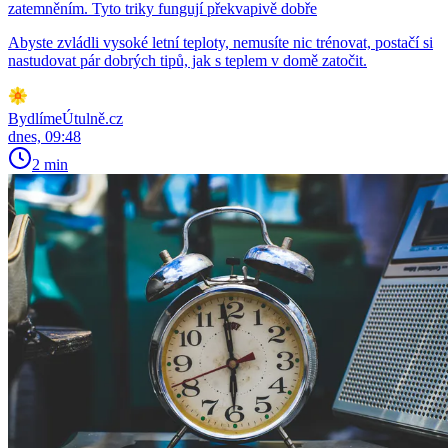
zatemněním. Tyto triky fungují překvapivě dobře
Abyste zvládli vysoké letní teploty, nemusíte nic trénovat, postačí si
nastudovat pár dobrých tipů, jak s teplem v domě zatočit.
BydlímeÚtulně.cz
dnes, 09:48
2 min