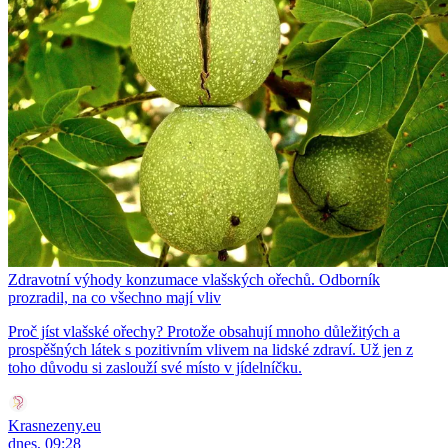
Zdravotní výhody konzumace vlašských ořechů. Odborník
prozradil, na co všechno mají vliv
Proč jíst vlašské ořechy? Protože obsahují mnoho důležitých a
prospěšných látek s pozitivním vlivem na lidské zdraví. Už jen z
toho důvodu si zaslouží své místo v jídelníčku.
Krasnezeny.eu
dnes, 09:28