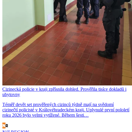
Cizinecká policie v kraji zpřísnila dohled. Prověřila tisíce dokladů i
ubytovny
Téměř devět set prověřených cizinců týdně mají na svědomí
cizinečtí policisté v Královéhradeckém kraji. Uplynulé první pololetí
roku 2026 bylo velmi vytížené. Během šesti…