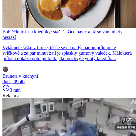
Babiččin trik na knedlíky: stačí 1 lžíce navíc a už se vám nikdy
nesrazí
Vytáhnete šišku z hrnce, těšíte se na nadýchanou přílohu ke
svíčkové a za pár minut z ní je splasklý gumový váleček. Málokterá
příloha dokáže potrápit tolik jako poctivý kynutý knedlík....
Bruneta v kuchyni
dnes, 09:40
3 min
Reklama