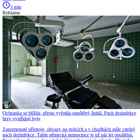
3 min
Reklama
Ochranka se blížila, přesto vyfotila opuštěný špitál. Pach dezinfekce
brzy vystřídají byty
Zapomenuté přístroje, obvazy na stolcích a v chodbách stále citelný
pach dezinfekce. Tahle německá nemocnice je už pár let opuštěná.