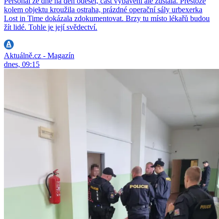
Personál ze dne na den odešel, část vybavení ale zůstala. Přestože
kolem objektu kroužila ostraha, prázdné operační sály urbexerka
Lost in Time dokázala zdokumentovat. Brzy tu místo lékařů budou
žít lidé. Tohle je její svědectví.
Aktuálně.cz - Magazín
dnes, 09:15