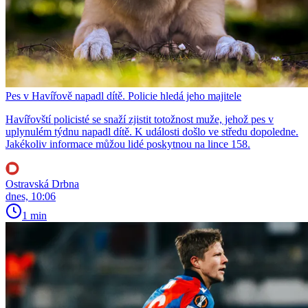
Pes v Havířově napadl dítě. Policie hledá jeho majitele
Havířovští policisté se snaží zjistit totožnost muže, jehož pes v
uplynulém týdnu napadl dítě. K události došlo ve středu dopoledne.
Jakékoliv informace můžou lidé poskytnou na lince 158.
Ostravská Drbna
dnes, 10:06
1 min