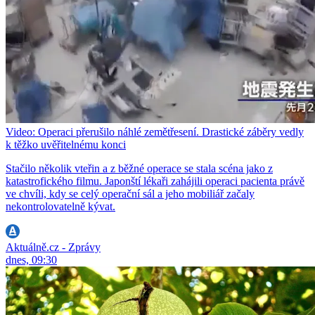
Video: Operaci přerušilo náhlé zemětřesení. Drastické záběry vedly
k těžko uvěřitelnému konci
Stačilo několik vteřin a z běžné operace se stala scéna jako z
katastrofického filmu. Japonští lékaři zahájili operaci pacienta právě
ve chvíli, kdy se celý operační sál a jeho mobiliář začaly
nekontrolovatelně kývat.
Aktuálně.cz - Zprávy
dnes, 09:30