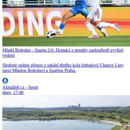
Mladá Boleslav - Sparta 2:0. Domácí z penalty zaslouženě zvyšují
vedení
Sledujte online přenos z utkání třetího kola fotbalové Chance Ligy
mezi Mladou Boleslaví a Spartou Praha.
Aktuálně.cz - Sport
dnes, 17:48