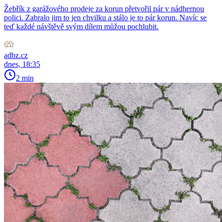
Žebřík z garážového prodeje za korun přetvořil pár v nádhernou
polici. Zabralo jim to jen chvilku a stálo je to pár korun. Navíc se
teď každé návštěvě svým dílem můžou pochlubit.
adbz.cz
dnes, 18:35
2 min