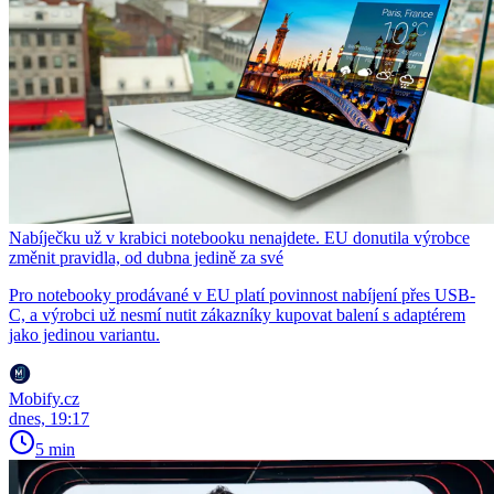
Nabíječku už v krabici notebooku nenajdete. EU donutila výrobce
změnit pravidla, od dubna jedině za své
Pro notebooky prodávané v EU platí povinnost nabíjení přes USB-
C, a výrobci už nesmí nutit zákazníky kupovat balení s adaptérem
jako jedinou variantu.
Mobify.cz
dnes, 19:17
5 min