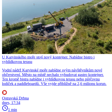
U Karvinského moře stojí nový kontejner. Nabídne bistro i
vyhlídkovou terasu
Vodní nádrž Karvinské moře nabídne svým návštěvníkům nové
občerstvení. Město na místě nechalo vybudovat gastro kontejner.
Ten kromě bistra nabídne i vyhlídkovou terasu nebo půjčovnu
lodiček a paddleboardů. Vše vyjde přibližně na 2,6 milionu korun.
Ostravská Drbna
dnes, 17:34
1 min