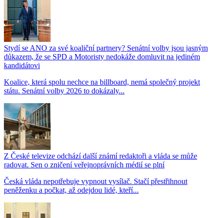
Stydí se ANO za své koaliční partnery? Senátní volby jsou jasným
důkazem, že se SPD a Motoristy nedokáže domluvit na jediném
kandidátovi
Koalice, která spolu nechce na billboard, nemá společný projekt
státu. Senátní volby 2026 to dokázaly...
Z České televize odchází další známí redaktoři a vláda se může
radovat. Sen o zničení veřejnoprávních médií se plní
Česká vláda nepotřebuje vypnout vysílač. Stačí přestřihnout
peněženku a počkat, až odejdou lidé, kteří...