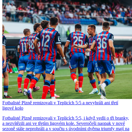
Fotbalisté Plzně remizovali v Teplicích 5:5 a nevyhráli ani třetí
ligové kolo
Fotbalisté Plzně remizovali v Teplicích 5:5, i když vedli o tři branky,
a nezvítězili ani ve třetím ligovém kole. Severočeši naopak v nové
sezoně stále neprohráli a v součtu s úvodními dvěma triumfy mají na