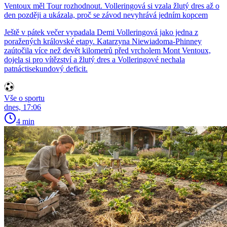
Ventoux měl Tour rozhodnout. Volleringová si vzala žlutý dres až o
den později a ukázala, proč se závod nevyhrává jedním kopcem
Ještě v pátek večer vypadala Demi Volleringová jako jedna z
poražených královské etapy. Katarzyna Niewiadoma-Phinney
zaútočila více než devět kilometrů před vrcholem Mont Ventoux,
dojela si pro vítězství a žlutý dres a Volleringové nechala
patnáctisekundový deficit.
Vše o sportu
dnes, 17:06
4 min