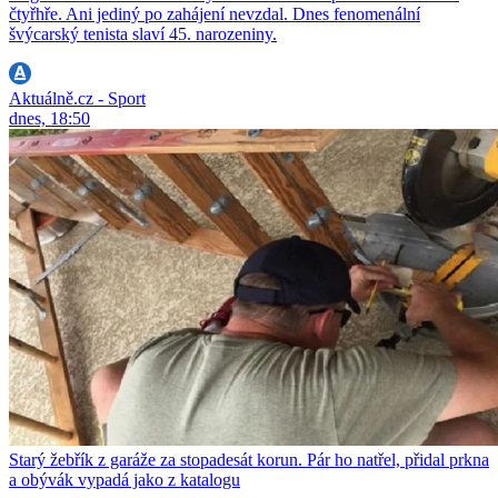
čtyřhře. Ani jediný po zahájení nevzdal. Dnes fenomenální
švýcarský tenista slaví 45. narozeniny.
Aktuálně.cz - Sport
dnes, 18:50
Starý žebřík z garáže za stopadesát korun. Pár ho natřel, přidal prkna
a obývák vypadá jako z katalogu