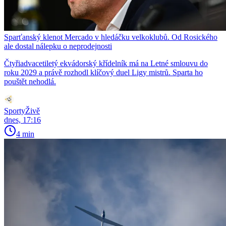
Sparťanský klenot Mercado v hledáčku velkoklubů. Od Rosického
ale dostal nálepku o neprodejnosti
Čtyřiadvacetiletý ekvádorský křídelník má na Letné smlouvu do
roku 2029 a právě rozhodl klíčový duel Ligy mistrů. Sparta ho
pouštět nehodlá.
SportyŽivě
dnes, 17:16
4 min