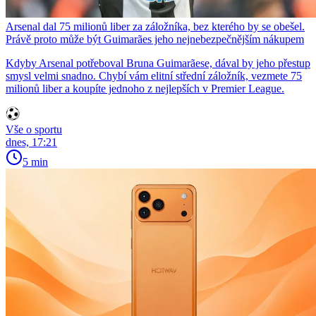
Arsenal dal 75 milionů liber za záložníka, bez kterého by se obešel.
Právě proto může být Guimarães jeho nejnebezpečnějším nákupem
Kdyby Arsenal potřeboval Bruna Guimarãese, dával by jeho přestup
smysl velmi snadno. Chybí vám elitní střední záložník, vezmete 75
milionů liber a koupíte jednoho z nejlepších v Premier League.
Vše o sportu
dnes, 17:21
5 min