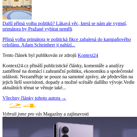
Další přímá volba politiků? Lákavá věc, která se nám ale vymstí,
primátora by Pražané vybírat neměli
Přímá volba primátora je politická fikce zabalená do kampaňového
celofánu. Adam Scheinherr ji nabízí...
Tento článek byl publikován ze zdrojů
Kontext24
Kontext24.cz přináší publicistické články, komentáře a analýzy
zaměřené na domácí i zahraniční politiku, ekonomiku a společenské
události. Nezaměřuje se pouze na samotné zprávy, ale především na
jejich širší souvislosti, dopady a možné scénáře dalšího vývoje.Vedle
aktuálních témat se věnuje také...
Všechny články tohoto autora →
Vybrali jsme pro vás
Magazíny a zajímavosti