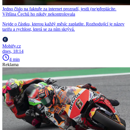
Jedno číslo na faktuře za internet prozradí, jestli (ne)přeplácíte.
Většina Čechů ho nikdy nekontrolovala
Nejde o částku, kterou každý měsíc zaplatíte. Rozhodující je název
tarifu a rychlost, která se za ním skrývá.
Mobify.cz
dnes, 18:14
4 min
Reklama