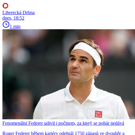
Liberecká Drbna
dnes, 18:52
1 min
Fenomenální Federer udivil i počinem, za který se pohár nedává
Roger Federer během kariéry odehrál 1750 zápasů ve dvouhře a