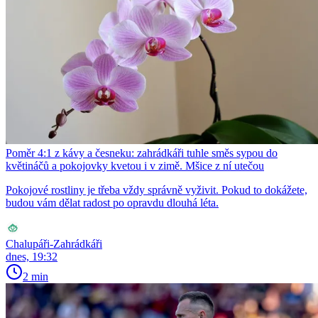
Poměr 4:1 z kávy a česneku: zahrádkáři tuhle směs sypou do
květináčů a pokojovky kvetou i v zimě. Mšice z ní utečou
Pokojové rostliny je třeba vždy správně vyživit. Pokud to dokážete,
budou vám dělat radost po opravdu dlouhá léta.
Chalupáři-Zahrádkáři
dnes, 19:32
2 min