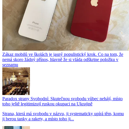
Zákaz mobilů ve školách je jasný populistický krok. Co na tom, že
nemá skoro žádný přínos, hlavně že si vláda odškrtne položku v
seznamu
Paradox strany Svobodní: Skutečnou svobodu vůbec nehájí, místo
toho ještě legitimizují ruskou okupaci na Ukrajině
Strana, která má svobodu v názvu, ji systematicky upírá těm, komu
ji berou tanky a rakety, a místo toho ji...