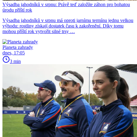
Výsadba jahodníků v srpnu: Právě teď založíte záhon pro bohatou
úrodu příští rok
Výsadba jahodníků v srpnu má oproti jarnímu termínu jednu velkou
výhodu: rostliny získají dostatek času k zakořenění. Díky tomu
mohou příští rok vytvořit silné trsy …
Planeta zahrady
dnes, 17:05
3 min