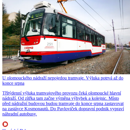
U olomouckého nádraží nepojedou tramvaje. Výluka potrvá až do
konce srpna
Třítýdenní výluka tramvajového provozu čeká olomoucké hlavní
nádraží. Od zítřka tam začne výměna výhybek a kolejnic. Místo
před nádražní budovou budou tramvaje do konce srpna zastavovat
na zastávce Kosmonautů. Do Pavloviček dopravní podnik vypraví
náhradní autobusy.