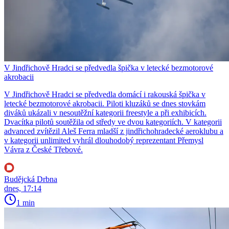
V Jindřichově Hradci se předvedla špička v letecké bezmotorové
akrobacii
V Jindřichově Hradci se předvedla domácí i rakouská špička v
letecké bezmotorové akrobacii. Piloti kluzáků se dnes stovkám
diváků ukázali v nesoutěžní kategorii freestyle a při exhibicích.
Dvacítka pilotů soutěžila od středy ve dvou kategoriích. V kategorii
advanced zvítězil Aleš Ferra mladší z jindřichohradecké aeroklubu a
v kategorii unlimited vyhrál dlouhodobý reprezentant Přemysl
Vávra z České Třebové.
Budějcká Drbna
dnes, 17:14
1 min