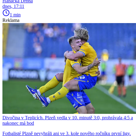
Hanácká Drbna
dnes, 17:11
1 min
Reklama
Divočina v Teplicích. Plzeň vedla v 10. minutě 3:0, prohrávala 4:5 a
nakonec má bod
Fotbalisté Plzně nevyhráli ani ve 3. kole nového ročníku první ligy.