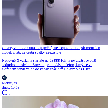
Galaxy Z Fold8 Ultra stojí jmění, ale stojí za to. Po pár hodinách
člověk zjistí, že cesta zpátky neexistuje
Nejlevnější varianta startuje na 53 999 Kč, ta nejdražší se blíží
sedmdesáti tisícům. Samsung za to dává telefon, který se ve
složeném stavu vejde do kapsy snáz než Galaxy S23 Ultra.
Mobify.cz
dnes, 19:53
5 min