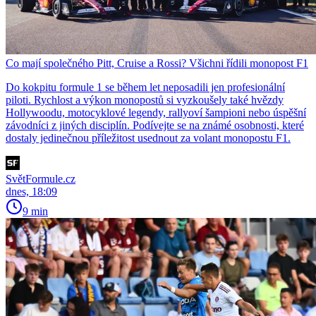
Co mají společného Pitt, Cruise a Rossi? Všichni řídili monopost F1
Do kokpitu formule 1 se během let neposadili jen profesionální
piloti. Rychlost a výkon monopostů si vyzkoušely také hvězdy
Hollywoodu, motocyklové legendy, rallyoví šampioni nebo úspěšní
závodníci z jiných disciplín. Podívejte se na známé osobnosti, které
dostaly jedinečnou příležitost usednout za volant monopostu F1.
SvětFormule.cz
dnes, 18:09
9 min