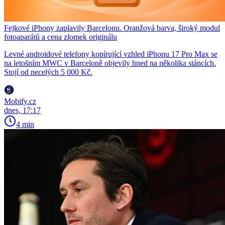
Fejkové iPhony zaplavily Barcelonu. Oranžová barva, široký modul
fotoaparátů a cena zlomek originálu
Levné androidové telefony kopírující vzhled iPhonu 17 Pro Max se
na letošním MWC v Barceloně objevily hned na několika stáncích.
Stojí od necelých 5 000 Kč.
Mobify.cz
dnes, 17:17
4 min