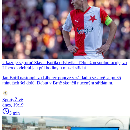
Ukazuje se, proč Slavia Bořila odstavila. Tělo už nespolupracuje, za
Liberec odehrál jen půl hodiny a musel střídat
Jan Bořil nastoupil za Liberec poprvé v základní sestavě, a po 35
minutách šel dolů. Debut v Brně skončil nuceným střídáním.
SportyŽivě
dnes, 19:19
3 min