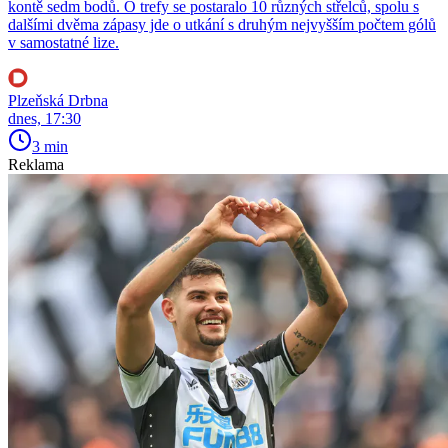
kontě sedm bodů. O trefy se postaralo 10 různých střelců, spolu s
dalšími dvěma zápasy jde o utkání s druhým nejvyšším počtem gólů
v samostatné lize.
Plzeňská Drbna
dnes, 17:30
3 min
Reklama