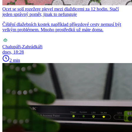
Ocet se solí rozežere plevel mezi dlaždicemi za 12 hodin. Stačí
jeden správný poměr, jinak to nefunguje
Čištění dlažebních kostek například příjezdové cesty nemusí být
velkým problémem. Mnoho prostředků už máte doma.
Chalupáři-Zahrádkáři
dnes, 18:28
2 min