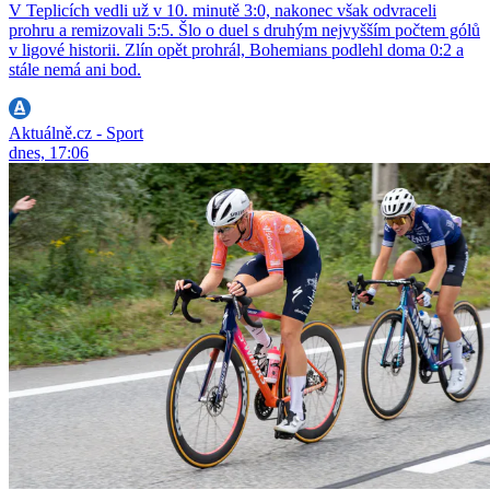
V Teplicích vedli už v 10. minutě 3:0, nakonec však odvraceli
prohru a remizovali 5:5. Šlo o duel s druhým nejvyšším počtem gólů
v ligové historii. Zlín opět prohrál, Bohemians podlehl doma 0:2 a
stále nemá ani bod.
Aktuálně.cz - Sport
dnes, 17:06