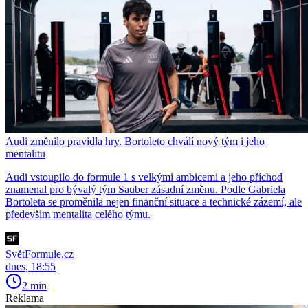
Audi změnilo pravidla hry. Bortoleto chválí nový tým i jeho
mentalitu
Audi vstoupilo do formule 1 s velkými ambicemi a jeho příchod
znamenal pro bývalý tým Sauber zásadní změnu. Podle Gabriela
Bortoleta se proměnila nejen finanční situace a technické zázemí, ale
především mentalita celého týmu.
SvětFormule.cz
dnes, 18:55
2 min
Reklama