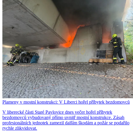
Plameny v mostní konstrukci: V Liberci hořel příbytek bezdomovců
V liberecké části Staré Pavlovice dnes večer hořel příbytek
bezdomovců vybudovaný přímo uvnitř mostní konstrukce. Zásah
profesionálních jednotek zamezil dalším škodám a požár se podařilo
rychle zlikvidovat.