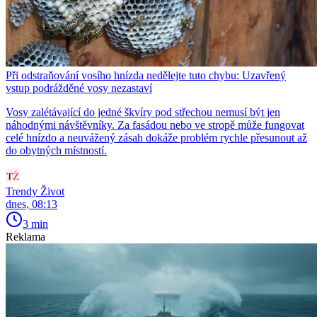
Při odstraňování vosího hnízda nedělejte tuto chybu: Uzavřený
vstup podrážděné vosy nezastaví
Vosy zalétávající do jedné škvíry pod střechou nemusí být jen
náhodnými návštěvníky. Za fasádou nebo ve stropě může fungovat
celé hnízdo a neuvážený zásah dokáže problém rychle přesunout až
do obytných místností.
Trendy Život
dnes, 08:13
3 min
Reklama