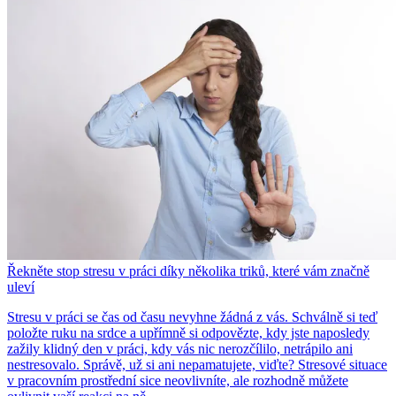
Řekněte stop stresu v práci díky několika triků, které vám značně
uleví
Stresu v práci se čas od času nevyhne žádná z vás. Schválně si teď
položte ruku na srdce a upřímně si odpovězte, kdy jste naposledy
zažily klidný den v práci, kdy vás nic nerozčílilo, netrápilo ani
nestresovalo. Správě, už si ani nepamatujete, viďte? Stresové situace
v pracovním prostřední sice neovlivníte, ale rozhodně můžete