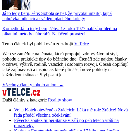
Já to tedy beru, šéfe: Sobota se bál, že přivolal infarkt, tajná
nahrávka milenců a svádění plachého kolegy
Komedie Já to tedy beru, šéfe...! z roku 1977 nabízí pohled na
pikantní metody náborářů. Natáčení provázel...
Tento článek byl publikován ze zdrojů
V Telce
Web se zaměřuje na témata, která propojují zdravý životní styl,
pohodu a praktické tipy do běžného dne. Čtenáři zde najdou články
o zdraví, výživě, rodině, vztazích i osobním rozvoji. Obsah doplňují
také zajímavosti a inspirace, které přinášejí nové pohledy na
každodenní situace. Styl psaní je...
Všechny články tohoto autora →
Další články z kategorie
Reality show
Vojta Kotek otevřeně o Zrádcích: Láká mě role Zrádce! Nová
řada předčí všechna očekávání
Pěvecká soutěž SuperStar se v září po pěti letech vrátí na
obrazovky
Karina z Extrémních proměn přišla o 57 kilo i nevěrného