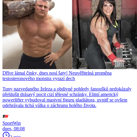
Dříve lámal činky, dnes nosí šaty! Neuvěřitelná proměna
testosteronového monstra vyrazí dech
Tuny nazvedaného železa a obdivné pohledy fanoušků nedokázaly
přehlušit drásavý pocit cizí tělesné schránky. Elitní americký
powerlifter vybudoval masivní figuru gladiátora, uvnitř se ovšem
odehrávala tichá válka o záchranu holého života.
SportWin
dnes, 08:08