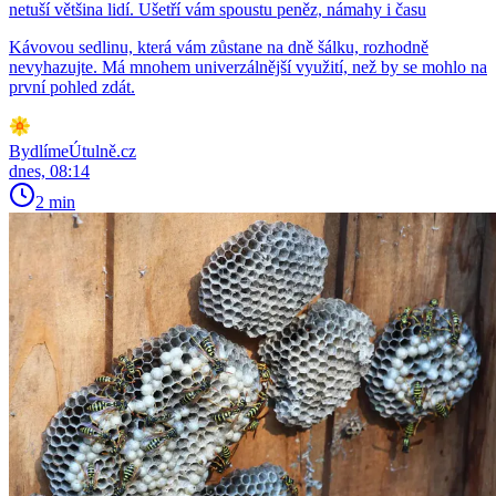
netuší většina lidí. Ušetří vám spoustu peněz, námahy i času
Kávovou sedlinu, která vám zůstane na dně šálku, rozhodně
nevyhazujte. Má mnohem univerzálnější využití, než by se mohlo na
první pohled zdát.
BydlímeÚtulně.cz
dnes, 08:14
2 min