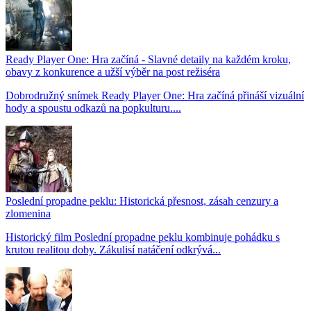
Ready Player One: Hra začíná - Slavné detaily na každém kroku,
obavy z konkurence a užší výběr na post režiséra
Dobrodružný snímek Ready Player One: Hra začíná přináší vizuální
hody a spoustu odkazů na popkulturu....
Poslední propadne peklu: Historická přesnost, zásah cenzury a
zlomenina
Historický film Poslední propadne peklu kombinuje pohádku s
krutou realitou doby. Zákulisí natáčení odkrývá...