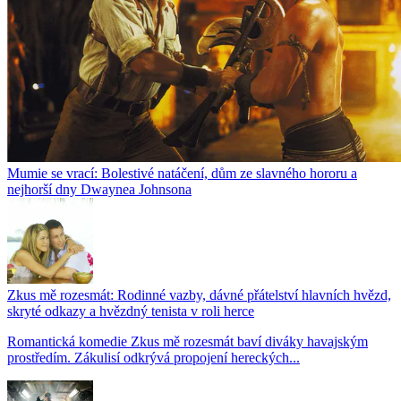
Mumie se vrací: Bolestivé natáčení, dům ze slavného hororu a
nejhorší dny Dwaynea Johnsona
Zkus mě rozesmát: Rodinné vazby, dávné přátelství hlavních hvězd,
skryté odkazy a hvězdný tenista v roli herce
Romantická komedie Zkus mě rozesmát baví diváky havajským
prostředím. Zákulisí odkrývá propojení hereckých...