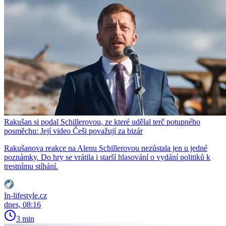
Rakušan si podal Schillerovou, ze které udělal terč potupného
posměchu: Její video Češi považují za bizár
Rakušanova reakce na Alenu Schillerovou nezůstala jen u jedné
poznámky. Do hry se vrátila i starší hlasování o vydání politiků k
trestnímu stíhání.
In-lifestyle.cz
dnes, 08:16
3 min