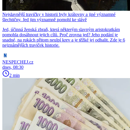
Nejslavnější travičky v historii byly královny a jiné významné
šlechtičny. Jed jim významně pomohl ke slávě
Jed, účinná ženská zbraň, která některým slavným aristokratkám
pomohla dosáhnout jejich cílů. Proč zrovna jed? Jeho podání je
snadné, na rukách přitom neulpí krev a je těžké jej odhalit. Zde je 6
nejznámějších traviček historie.
NESPECHEJ.cz
dnes, 08:30
2 min