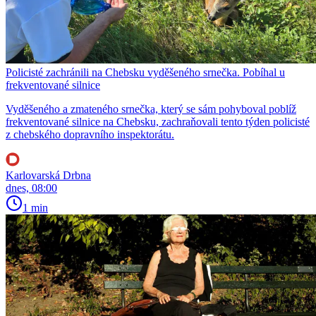
Policisté zachránili na Chebsku vyděšeného srnečka. Pobíhal u
frekventované silnice
Vyděšeného a zmateného srnečka, který se sám pohyboval poblíž
frekventované silnice na Chebsku, zachraňovali tento týden policisté
z chebského dopravního inspektorátu.
Karlovarská Drbna
dnes, 08:00
1 min