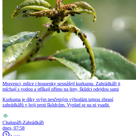
Mravenci, mšice i housenky nesnášejí kurkumu. Zahrádkáři ji
míchají s vodou a stříkají přímo na listy, škůdci odejdou sami
Kurkuma je díky svým nesčetným výhodám tajnou zbraní
zahrádkářů v boji proti škůdcům. Vyplatí se na ni vsadit.
Chalupáři-Zahrádkáři
dnes, 07:58