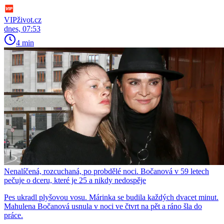
VIPživot.cz
dnes, 07:53
4 min
Nenalíčená, rozcuchaná, po probdělé noci. Bočanová v 59 letech
pečuje o dceru, které je 25 a nikdy nedospěje
Pes ukradl plyšovou vosu. Márinka se budila každých dvacet minut.
Mahulena Bočanová usnula v noci ve čtvrt na pět a ráno šla do
práce.