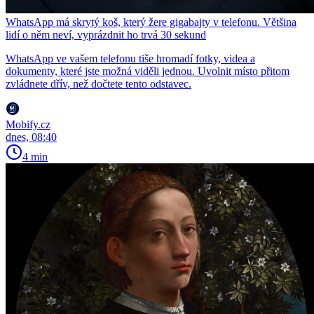
WhatsApp má skrytý koš, který žere gigabajty v telefonu. Většina
lidí o něm neví, vyprázdnit ho trvá 30 sekund
WhatsApp ve vašem telefonu tiše hromadí fotky, videa a
dokumenty, které jste možná viděli jednou. Uvolnit místo přitom
zvládnete dřív, než dočtete tento odstavec.
Mobify.cz
dnes, 08:40
4 min