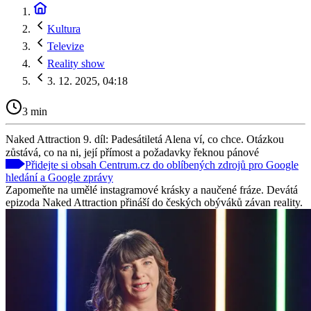
Kultura
Televize
Reality show
3. 12. 2025, 04:18
3 min
Naked Attraction 9. díl: Padesátiletá Alena ví, co chce. Otázkou
zůstává, co na ni, její přímost a požadavky řeknou pánové
Přidejte si obsah Centrum.cz do oblíbených zdrojů pro Google
hledání a Google zprávy
Zapomeňte na umělé instagramové krásky a naučené fráze. Devátá
epizoda Naked Attraction přináší do českých obýváků závan reality.