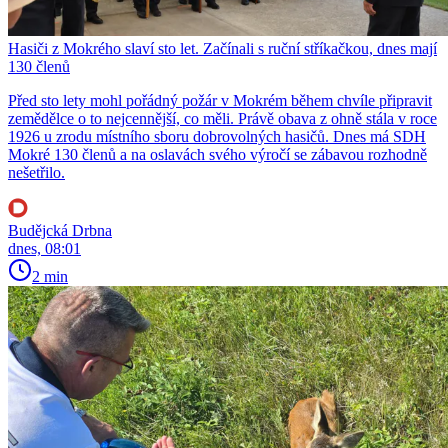
Hasiči z Mokrého slaví sto let. Začínali s ruční stříkačkou, dnes mají
130 členů
Před sto lety mohl pořádný požár v Mokrém během chvíle připravit
zemědělce o to nejcennější, co měli. Právě obava z ohně stála v roce
1926 u zrodu místního sboru dobrovolných hasičů. Dnes má SDH
Mokré 130 členů a na oslavách svého výročí se zábavou rozhodně
nešetřilo.
Budějcká Drbna
dnes, 08:01
2 min