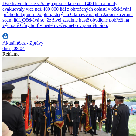
Dvě hlavní letiště v Šanghaji zrušila téměř 1400 letů a úřady
evakuovaly více než 400 000 lidí z ohrožených oblastí v očekávání
příchodu tajfunu Dolphin, který na Okinawě na jihu Japonska zranil
sedm lidí. Očekává se, že živel zasáhne hustě obydlené pobřeží na
východě Číny buď v neděli večer, nebo v pondělí ráno.
Aktuálně.cz - Zprávy
dnes, 08:04
Reklama