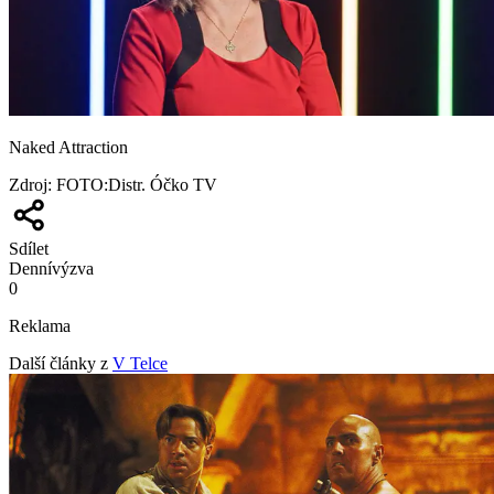
Naked Attraction
Zdroj
:
FOTO:Distr. Óčko TV
Sdílet
Denní
výzva
0
Reklama
Další články z
V Telce