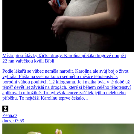
Místo přesnídávky lžička drogy. Karolína přežila drogové doupě i
22 ran vařečkou kvůli Bibli
Podle lékařů se vůbec neměla narodit. Karolína ale svůj boj o život
vyhrála. Přišla na svět na konci sedmého měsíce těhotenství s
porodní váhou pouhých 1,2 kilogramu. Její matka byla v té době už
téměř devět let závislá na drogách, které si během celého těhotenství
aplikovala nitrožilně. To byl však teprve začátek jejího nelehkého
příběhu. To nejtěžší Karolínu teprve čekalo…
Žena.cz
dnes, 07:59