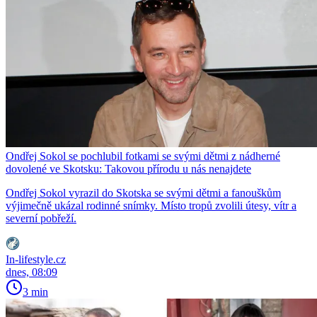
Ondřej Sokol se pochlubil fotkami se svými dětmi z nádherné
dovolené ve Skotsku: Takovou přírodu u nás nenajdete
Ondřej Sokol vyrazil do Skotska se svými dětmi a fanouškům
výjimečně ukázal rodinné snímky. Místo tropů zvolili útesy, vítr a
severní pobřeží.
In-lifestyle.cz
dnes, 08:09
3 min