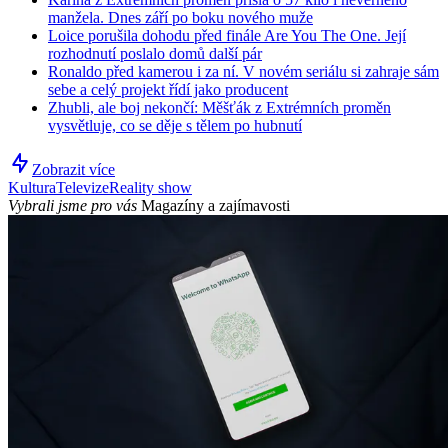
manžela. Dnes září po boku nového muže
Loice porušila dohodu před finále Are You The One. Její
rozhodnutí poslalo domů další pár
Ronaldo před kamerou i za ní. V novém seriálu si zahraje sám
sebe a celý projekt řídí jako producent
Zhubli, ale boj nekončí: Měšťák z Extrémních proměn
vysvětluje, co se děje s tělem po hubnutí
Zobrazit více
Kultura
Televize
Reality show
Vybrali jsme pro vás
Magazíny a zajímavosti