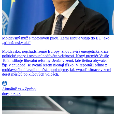
Moldavský muž s motorovou pilou. Zemi slibuje vstup do EU jako
„náboženský akt“
Moldavsko, nejchudší země Evropy, znovu svírá energetická krize,
politické spory i rostoucí nedůvěra veřejnosti. Nový premiér Vasile
Tofan slibuje liberální reformy. Jenže v zemi, kde třetina obyvatel
žije v chudobě, se rychlá řešení hledají těžko. V reportáži přímo z
moldavského hlavního města popisujeme, jak vypadá situace v zemi
deset měsíců po klíčových volbách.
Aktuálně.cz - Zprávy
dnes, 08:28