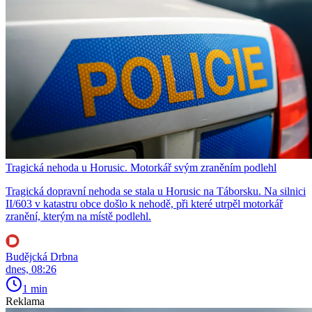
Tragická nehoda u Horusic. Motorkář svým zraněním podlehl
Tragická dopravní nehoda se stala u Horusic na Táborsku. Na silnici
II/603 v katastru obce došlo k nehodě, při které utrpěl motorkář
zranění, kterým na místě podlehl.
Budějcká Drbna
dnes, 08:26
1 min
Reklama