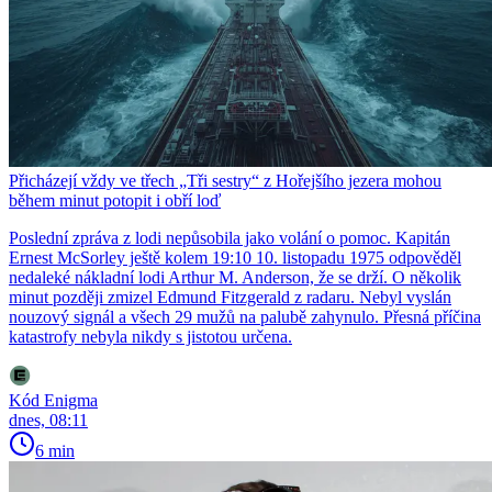
Přicházejí vždy ve třech „Tři sestry“ z Hořejšího jezera mohou
během minut potopit i obří loď
Poslední zpráva z lodi nepůsobila jako volání o pomoc. Kapitán
Ernest McSorley ještě kolem 19:10 10. listopadu 1975 odpověděl
nedaleké nákladní lodi Arthur M. Anderson, že se drží. O několik
minut později zmizel Edmund Fitzgerald z radaru. Nebyl vyslán
nouzový signál a všech 29 mužů na palubě zahynulo. Přesná příčina
katastrofy nebyla nikdy s jistotou určena.
Kód Enigma
dnes, 08:11
6 min