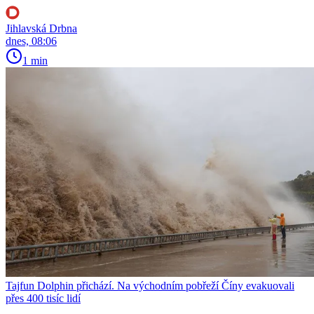
Jihlavská Drbna
dnes, 08:06
1 min
Tajfun Dolphin přichází. Na východním pobřeží Číny evakuovali
přes 400 tisíc lidí