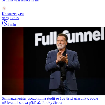
ovlivnit vaší reakci na ně.
Krasnezeny.eu
dnes, 08:15
2 min
Schwarzenegger upozornil na studii se 103 tisíci účastníky, podle
níž kvalitní strava přidá až tři roky života