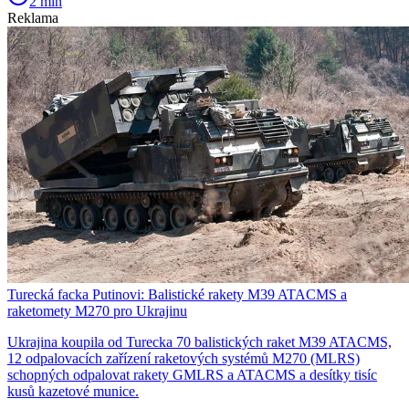
2 min
Reklama
Turecká facka Putinovi: Balistické rakety M39 ATACMS a
raketomety M270 pro Ukrajinu
Ukrajina koupila od Turecka 70 balistických raket M39 ATACMS,
12 odpalovacích zařízení raketových systémů M270 (MLRS)
schopných odpalovat rakety GMLRS a ATACMS a desítky tisíc
kusů kazetové munice.