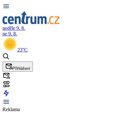
neděle 9. 8.
ne 9. 8.
23°C
Přihlášení
Reklama