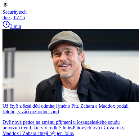
Securitytech
dnes, 07:55
3 min
Už čtyři z šesti dětí odmítají jméno Pitt. Zahara a Maddox podali
žalobu, v září rozhodne soud
Dvě nové petice na změnu příjmení u losangeleského soudu
potvrzují trend, který v rodině Jolie-Pittových trvá už dva roky.
Maddox i Zahara chtějí být jen Jolie.