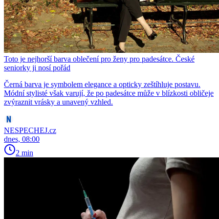
Toto je nejhorší barva oblečení pro ženy pro padesátce. České
seniorky ji nosí pořád
Černá barva je symbolem elegance a opticky zeštíhluje postavu.
Módní stylisté však varují, že po padesátce může v blízkosti obličeje
zvýraznit vrásky a unavený vzhled.
NESPECHEJ.cz
dnes, 08:00
2 min