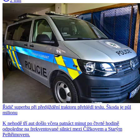
2 min
Řidič superbu při předjíždění traktoru přehlédl teslu. Škoda je půl
milionu
K nehodě tří aut došlo včera patnáct minut po čtvrté hodině
odpoledne na frekventované silnici mezi Čížkovem a Starým
Pelhřimovem.