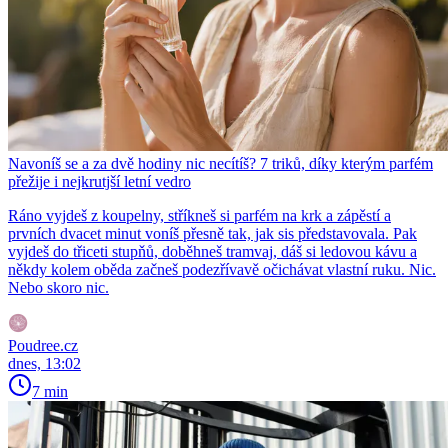
Navoníš se a za dvě hodiny nic necítíš? 7 triků, díky kterým parfém
přežije i nejkrutjší letní vedro
Ráno vyjdeš z koupelny, stříkneš si parfém na krk a zápěstí a
prvních dvacet minut voníš přesně tak, jak sis představovala. Pak
vyjdeš do třiceti stupňů, doběhneš tramvaj, dáš si ledovou kávu a
někdy kolem oběda začneš podezřívavě očichávat vlastní ruku. Nic.
Nebo skoro nic.
Poudree.cz
dnes, 13:02
7 min