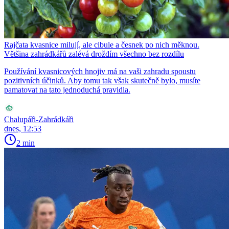
Rajčata kvasnice milují, ale cibule a česnek po nich měknou.
Většina zahrádkářů zalévá droždím všechno bez rozdílu
Používání kvasnicových hnojiv má na vaši zahradu spoustu
pozitivních účinků. Aby tomu tak však skutečně bylo, musíte
pamatovat na tato jednoduchá pravidla.
Chalupáři-Zahrádkáři
dnes, 12:53
2 min