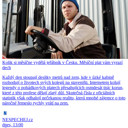
Kolik si měsíčne vydělá jeřábník v Česku. Měsíční plat vám vyrazí
dech
Každý den stoupají desítky metrů nad zem, kde v úzké kabině
rozhodují o životech svých kolegů na staveništi. Internetem kolují
legendy o pohádkových platech přesahujících osmdesát tisíc korun,
které z této profese dělají zlatý důl. Skutečná čísla z oficiálních
statistik však odhalují nečekanou realitu, která mnohé zájemce o toto
náročné řemeslo rychly vrátí na zem.
NESPECHEJ.cz
dnes, 13:00