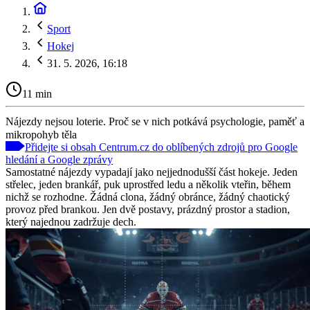
Sport
Hokej
31. 5. 2026, 16:18
11 min
Nájezdy nejsou loterie. Proč se v nich potkává psychologie, paměť a
mikropohyb těla
Přidejte si obsah Centrum.cz do oblíbených zdrojů pro Google
hledání a Google zprávy
Samostatné nájezdy vypadají jako nejjednodušší část hokeje. Jeden
střelec, jeden brankář, puk uprostřed ledu a několik vteřin, během
nichž se rozhodne. Žádná clona, žádný obránce, žádný chaotický
provoz před brankou. Jen dvě postavy, prázdný prostor a stadion,
který najednou zadržuje dech.