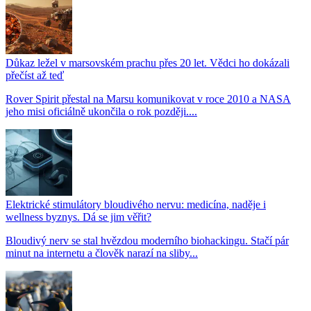
Důkaz ležel v marsovském prachu přes 20 let. Vědci ho dokázali
přečíst až teď
Rover Spirit přestal na Marsu komunikovat v roce 2010 a NASA
jeho misi oficiálně ukončila o rok později....
Elektrické stimulátory bloudivého nervu: medicína, naděje i
wellness byznys. Dá se jim věřit?
Bloudivý nerv se stal hvězdou moderního biohackingu. Stačí pár
minut na internetu a člověk narazí na sliby...