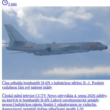
3 min
Čína odhalila bombardér H-6N s balistickou střelou JL-1. Posiluje
vzdušnou část své jaderné triády
Čínská státní televize CCTV News odvysílala 4. srpna 2026 záběry,
na kterých je bombardér H-6N Lidové osvobozenecké armády
nesoucí balistickou raketu Jinglei-1 odpalovanou ze vzduchu,
doprovázený nejméně dvěma stíhačkami stealth J-20.