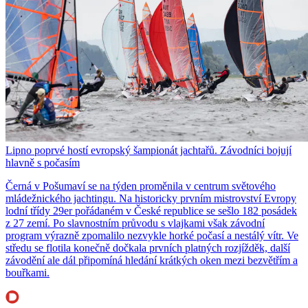
Lipno poprvé hostí evropský šampionát jachtařů. Závodníci bojují
hlavně s počasím
Černá v Pošumaví se na týden proměnila v centrum světového
mládežnického jachtingu. Na historicky prvním mistrovství Evropy
lodní třídy 29er pořádaném v České republice se sešlo 182 posádek
z 27 zemí. Po slavnostním průvodu s vlajkami však závodní
program výrazně zpomalilo nezvykle horké počasí a nestálý vítr. Ve
středu se flotila konečně dočkala prvních platných rozjížděk, další
závodění ale dál připomíná hledání krátkých oken mezi bezvětřím a
bouřkami.