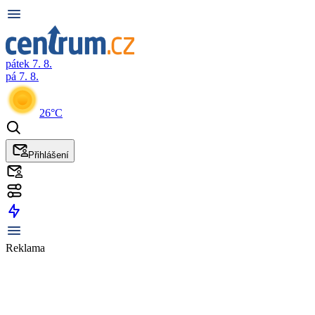
pátek 7. 8.
pá 7. 8.
26°C
Přihlášení
Reklama