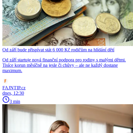
Od září bude přispívat stát 6 000 Kč rodičům na hlídání dětí
Od září startuje nová finanční podpora pro rodiny s malými dětmi.
Tisíce korun měsíčně na jesle či chůvy – ale ne každý dostane
maximum.
FAJNTIP.cz
dnes, 12:30
3 min