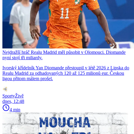
Nejdražší hráč Realu Madrid měl působit v Olomouci. Diomande
nyní stojí tři miliardy.
Ivorský křídelník Yan Diomande přestoupil v létě 2026 z Lipska do
Realu Madrid za odhadovaných 120 až 125 milionů eur. Českou
ligou přitom málem prošel.
SportyŽivě
dnes, 12:48
4 min