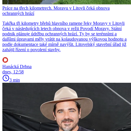
Práce na třech kilometrech. Moravu v Litovli čeká obnova
ochranných hrází
Takřka tři kilometry břehů hlavního ramene řeky Moravy v Litovli
čeká v následujících letech obnova v režii Povodí Moravy. Státní
podnik plánuje údržbu ochranných hrází. Ty by se terénními a
dalšími úpravami měly vrátit na kolaudovanou výškovou hodnotu a
podle dokumentace také mírně navýšit. Litovelský stavební úřad již
zahájil řízení o povolení stavby.
Hanácká Drbna
dnes, 12:58
3 min