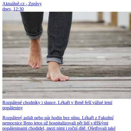
Aktuálně.cz - Zprávy
dnes, 12:30
Rozpálené chodníky i slunce. Lékaři v Brně řeší vážné letní
popáleniny
Rozpálený asfalt nebo pár hodin bez stínu. Lékaři z Fakultní
nemocnice Brno letos už hospitalizovali pět lidí s těžkými
popáleninami chodidel, mezi nimi i roční dítě. Ošetřovali také