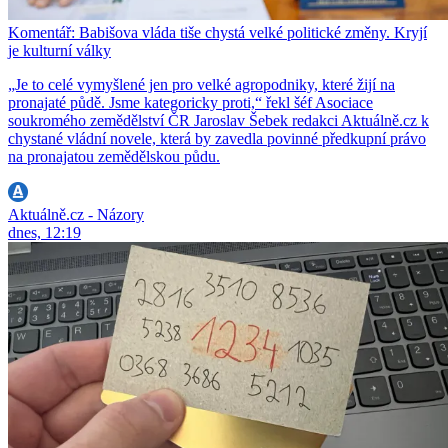
Komentář: Babišova vláda tiše chystá velké politické změny. Kryjí
je kulturní války
„Je to celé vymyšlené jen pro velké agropodniky, které žijí na
pronajaté půdě. Jsme kategoricky proti,“ řekl šéf Asociace
soukromého zemědělství ČR Jaroslav Šebek redakci Aktuálně.cz k
chystané vládní novele, která by zavedla povinné předkupní právo
na pronajatou zemědělskou půdu.
Aktuálně.cz - Názory
dnes, 12:19