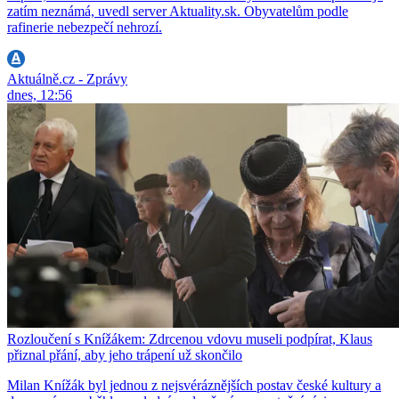
zatím neznámá, uvedl server Aktuality.sk. Obyvatelům podle
rafinerie nebezpečí nehrozí.
Aktuálně.cz - Zprávy
dnes, 12:56
Rozloučení s Knížákem: Zdrcenou vdovu museli podpírat, Klaus
přiznal přání, aby jeho trápení už skončilo
Milan Knížák byl jednou z nejsvéráznějších postav české kultury a