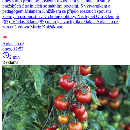
dnes s ním proběhlo poslední rozloučení ve smuteční síni v
pražských Strašnicích se státními poctami. S výtvarníkem a
pedagogem Milanem Knížákem se přijelo rozloučit spoustu
známých osobností i z vrcholné politiky. Nechyběl Oto Klempíř
(63), Václav Klaus (85) nebo jak zachytila redakce Aplausin.cz,
zdrcená vdova Marie Knížáková.
Aplausin.cz
dnes, 12:53
2 min
Reklama