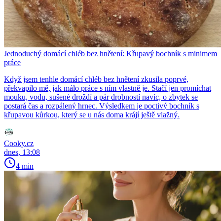
Jednoduchý domácí chléb bez hnětení: Křupavý bochník s minimem
práce
Když jsem tenhle domácí chléb bez hnětení zkusila poprvé,
překvapilo mě, jak málo práce s ním vlastně je. Stačí jen promíchat
mouku, vodu, sušené droždí a pár drobností navíc, o zbytek se
postará čas a rozpálený hrnec. Výsledkem je poctivý bochník s
křupavou kůrkou, který se u nás doma krájí ještě vlažný.
Cooky.cz
dnes, 13:08
4 min