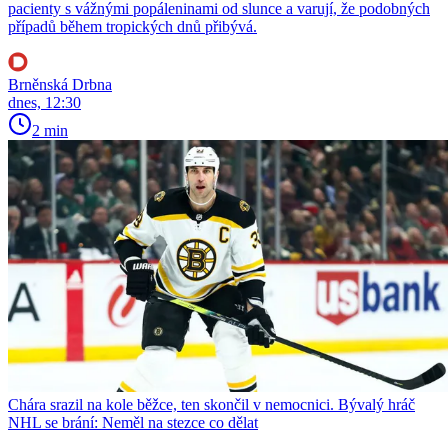
pacienty s vážnými popáleninami od slunce a varují, že podobných
případů během tropických dnů přibývá.
Brněnská Drbna
dnes, 12:30
2 min
Chára srazil na kole běžce, ten skončil v nemocnici. Bývalý hráč
NHL se brání: Neměl na stezce co dělat