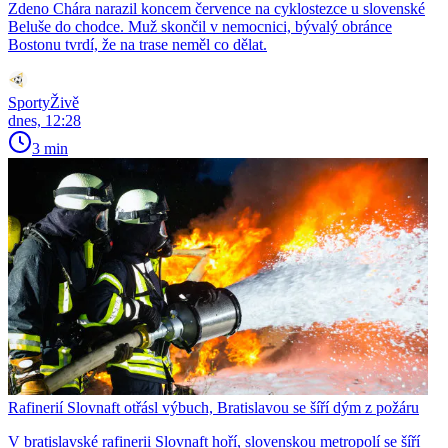
Zdeno Chára narazil koncem července na cyklostezce u slovenské
Beluše do chodce. Muž skončil v nemocnici, bývalý obránce
Bostonu tvrdí, že na trase neměl co dělat.
SportyŽivě
dnes, 12:28
3 min
Rafinerií Slovnaft otřásl výbuch, Bratislavou se šíří dým z požáru
V bratislavské rafinerii Slovnaft hoří, slovenskou metropolí se šíří