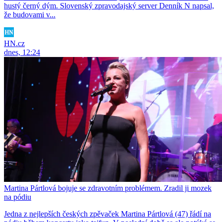
hustý černý dým. Slovenský zpravodajský server Denník N napsal,
že budovami v...
HN.cz
dnes, 12:24
Martina Pártlová bojuje se zdravotním problémem. Zradil ji mozek
na pódiu
Jedna z nejlepších českých zpěvaček Martina Pártlová (47) řádí na