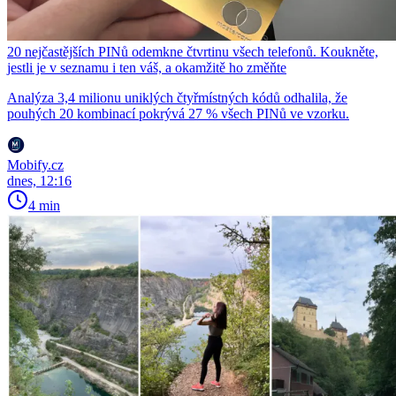
20 nejčastějších PINů odemkne čtvrtinu všech telefonů. Koukněte,
jestli je v seznamu i ten váš, a okamžitě ho změňte
Analýza 3,4 milionu uniklých čtyřmístných kódů odhalila, že
pouhých 20 kombinací pokrývá 27 % všech PINů ve vzorku.
Mobify.cz
dnes, 12:16
4 min