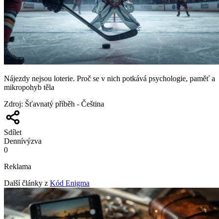
Nájezdy nejsou loterie. Proč se v nich potkává psychologie, paměť a
mikropohyb těla
Zdroj
:
Šťavnatý příběh - Čeština
Sdílet
Denní
výzva
0
Reklama
Další články z
Kód Enigma