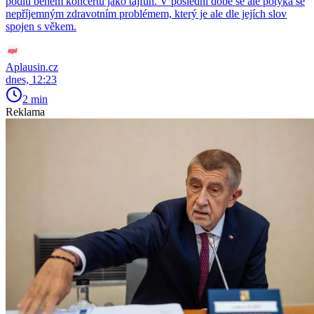
pódiu během koncertu jako tajfun. V poslední době se ale potýká se
nepříjemným zdravotním problémem, který je ale dle jejích slov
spojen s věkem.
Aplausin.cz
dnes, 12:23
2 min
Reklama