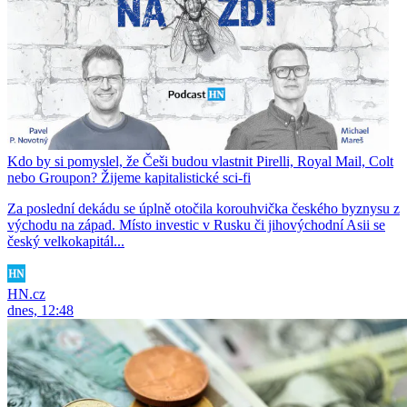
Kdo by si pomyslel, že Češi budou vlastnit Pirelli, Royal Mail, Colt
nebo Groupon? Žijeme kapitalistické sci-fi
Za poslední dekádu se úplně otočila korouhvička českého byznysu z
východu na západ. Místo investic v Rusku či jihovýchodní Asii se
český velkokapitál...
HN.cz
dnes, 12:48