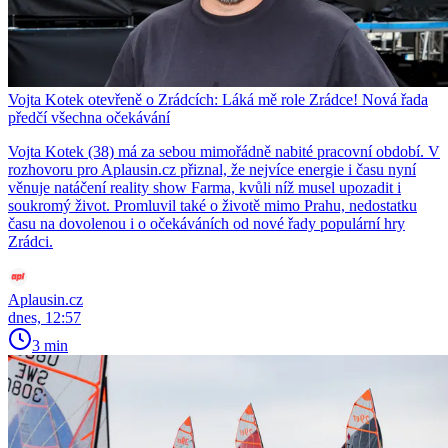
Vojta Kotek otevřeně o Zrádcích: Láká mě role Zrádce! Nová řada
předčí všechna očekávání
Vojta Kotek (38) má za sebou mimořádně nabité pracovní období. V
rozhovoru pro Aplausin.cz přiznal, že nejvíce energie i času nyní
věnuje natáčení reality show Farma, kvůli níž musel upozadit i
soukromý život. Promluvil také o životě mimo Prahu, nedostatku
času na dovolenou i o očekáváních od nové řady populární hry
Zrádci.
Aplausin.cz
dnes, 12:57
3 min