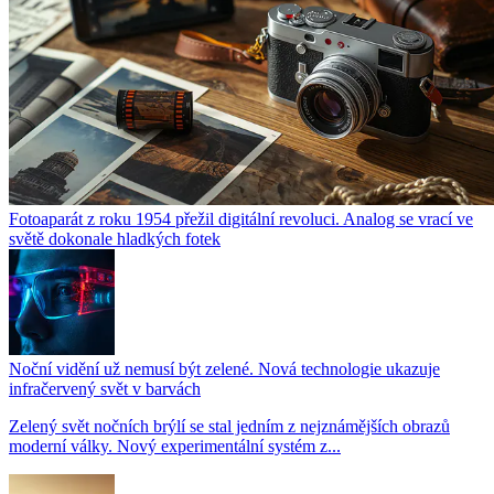
Fotoaparát z roku 1954 přežil digitální revoluci. Analog se vrací ve
světě dokonale hladkých fotek
Noční vidění už nemusí být zelené. Nová technologie ukazuje
infračervený svět v barvách
Zelený svět nočních brýlí se stal jedním z nejznámějších obrazů
moderní války. Nový experimentální systém z...