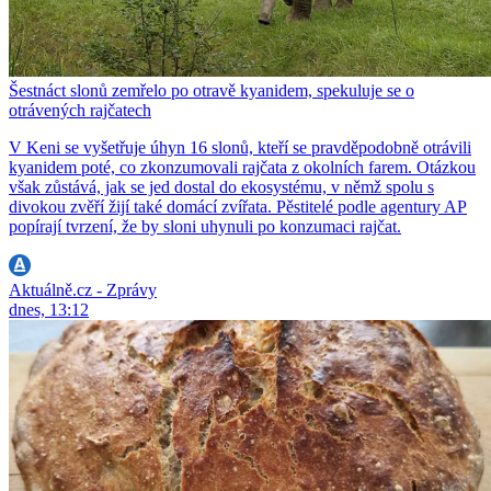
Šestnáct slonů zemřelo po otravě kyanidem, spekuluje se o
otrávených rajčatech
V Keni se vyšetřuje úhyn 16 slonů, kteří se pravděpodobně otrávili
kyanidem poté, co zkonzumovali rajčata z okolních farem. Otázkou
však zůstává, jak se jed dostal do ekosystému, v němž spolu s
divokou zvěří žijí také domácí zvířata. Pěstitelé podle agentury AP
popírají tvrzení, že by sloni uhynuli po konzumaci rajčat.
Aktuálně.cz - Zprávy
dnes, 13:12