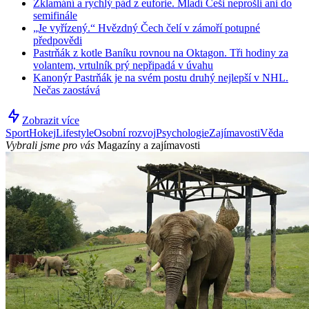
Zklamání a rychlý pád z euforie. Mladí Češi neprošli ani do
semifinále
„Je vyřízený.“ Hvězdný Čech čelí v zámoří potupné
předpovědi
Pastrňák z kotle Baníku rovnou na Oktagon. Tři hodiny za
volantem, vrtulník prý nepřipadá v úvahu
Kanonýr Pastrňák je na svém postu druhý nejlepší v NHL.
Nečas zaostává
Zobrazit více
Sport
Hokej
Lifestyle
Osobní rozvoj
Psychologie
Zajímavosti
Věda
Vybrali jsme pro vás
Magazíny a zajímavosti