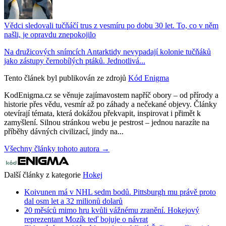
Vědci sledovali tučňáčí trus z vesmíru po dobu 30 let. To, co v něm
našli, je opravdu znepokojilo
Na družicových snímcích Antarktidy nevypadají kolonie tučňáků
jako zástupy černobílých ptáků. Jednotlivá...
Tento článek byl publikován ze zdrojů
Kód Enigma
KodEnigma.cz se věnuje zajímavostem napříč obory – od přírody a
historie přes vědu, vesmír až po záhady a nečekané objevy. Články
otevírají témata, která dokážou překvapit, inspirovat i přimět k
zamyšlení. Silnou stránkou webu je pestrost – jednou narazíte na
příběhy dávných civilizací, jindy na...
Všechny články tohoto autora →
Další články z kategorie
Hokej
Koivunen má v NHL sedm bodů. Pittsburgh mu právě proto
dal osm let a 32 milionů dolarů
20 měsíců mimo hru kvůli vážnému zranění. Hokejový
reprezentant Mozík teď bojuje o návrat