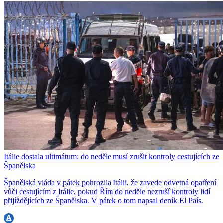
Itálie dostala ultimátum: do neděle musí zrušit kontroly cestujících ze
Španělska
Španělská vláda v pátek pohrozila Itálii, že zavede odvetná opatření
vůči cestujícím z Itálie, pokud Řím do neděle nezruší kontroly lidí
přijíždějících ze Španělska. V pátek o tom napsal deník El País.