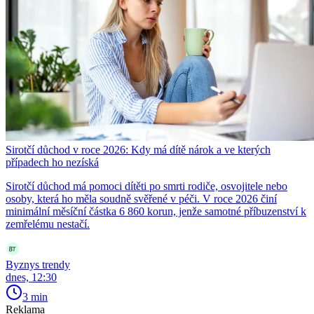
Sirotčí důchod v roce 2026: Kdy má dítě nárok a ve kterých
případech ho nezíská
Sirotčí důchod má pomoci dítěti po smrti rodiče, osvojitele nebo
osoby, která ho měla soudně svěřené v péči. V roce 2026 činí
minimální měsíční částka 6 860 korun, jenže samotné příbuzenství k
zemřelému nestačí.
Byznys trendy
dnes, 12:30
3 min
Reklama