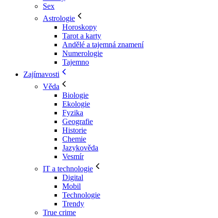
Sex
Astrologie
Horoskopy
Tarot a karty
Andělé a tajemná znamení
Numerologie
Tajemno
Zajímavosti
Věda
Biologie
Ekologie
Fyzika
Geografie
Historie
Chemie
Jazykověda
Vesmír
IT a technologie
Digital
Mobil
Technologie
Trendy
True crime