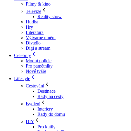
Filmy & kino
Televize
Reality show
Hudba
Hry
Literatura
Výtvarné umění
Divadlo
Digi a stream
Celebrity
Módní policie
Pro pamětníky
Nové tváře
Lifestyle
Cestování
Destinace
Rady na cesty
Bydlení
Interiery
Rady do domu
DIY
Pro kutily