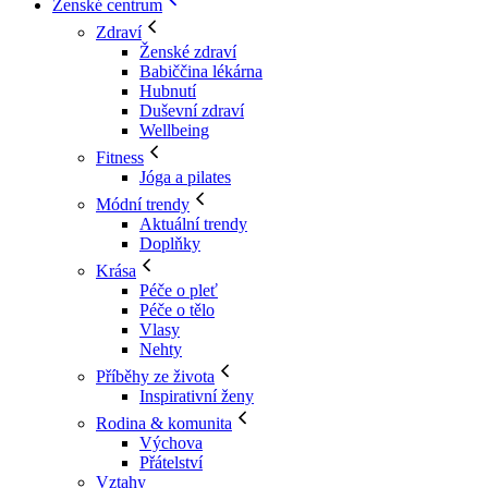
Ženské centrum
Zdraví
Ženské zdraví
Babiččina lékárna
Hubnutí
Duševní zdraví
Wellbeing
Fitness
Jóga a pilates
Módní trendy
Aktuální trendy
Doplňky
Krása
Péče o pleť
Péče o tělo
Vlasy
Nehty
Příběhy ze života
Inspirativní ženy
Rodina & komunita
Výchova
Přátelství
Vztahy