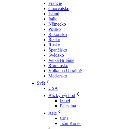
Francie
Chorvatsko
Island
Itálie
Německo
Polsko
Rakousko
Řecko
Rusko
Španělsko
Švédsko
Velká Británie
Rumunsko
Válka na Ukrajině
Maďarsko
Svět
USA
Blízký východ
Izrael
Palestina
Asie
Čína
Jižní Korea