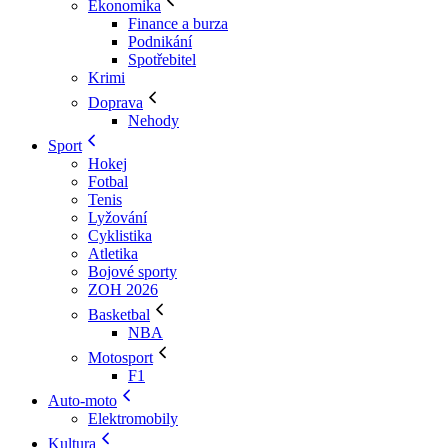
Ekonomika
Finance a burza
Podnikání
Spotřebitel
Krimi
Doprava
Nehody
Sport
Hokej
Fotbal
Tenis
Lyžování
Cyklistika
Atletika
Bojové sporty
ZOH 2026
Basketbal
NBA
Motosport
F1
Auto-moto
Elektromobily
Kultura