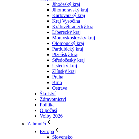
Jihočeský kraj
Jihomoravský kraj
Karlovarský kraj
Kraj Vysočina
Králověhradecký kraj
Liberecký kraj
Moravskoslezský kraj
Olomoucký kraj
Pardubický kraj
Plzeňský kraj
Středočeský kraj
Ústecký kraj
Zlínský kraj
Praha
Brno
Ostrava
Školství
Zdravotnictví
Politika
O počasí
Volby 2026
Zahraničí
Evropa
Slovensko