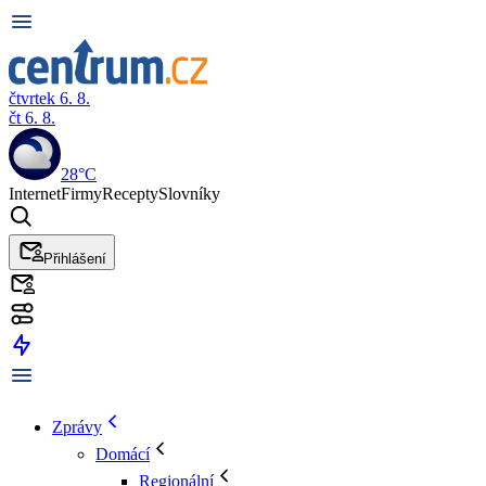
čtvrtek 6. 8.
čt 6. 8.
28°C
Internet
Firmy
Recepty
Slovníky
Přihlášení
Zprávy
Domácí
Regionální