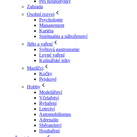
Pro hospodyňky
Zahrada
Osobní rozvoj
Psychologie
Management
Kariéra
Spiritualita a náboženství
Jídlo a vaření
Světová gastronomie
Levné vaření
Kulinářské triky
Mazlíčci
Kočky
Pejskové
Hobby
Modelářství
Včelařství
Rybaření
Letectví
Automobilismus
Adrenalin
Sběratelství
Houbaření