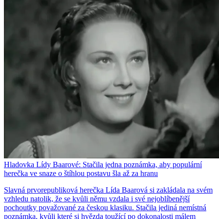
Hladovka Lídy Baarové: Stačila jedna poznámka, aby populární
herečka ve snaze o štíhlou postavu šla až za hranu
Slavná prvorepubliková herečka Lída Baarová si zakládala na svém
vzhledu natolik, že se kvůli němu vzdala i své nejoblíbenější
pochoutky považované za českou klasiku. Stačila jediná nemístná
poznámka, kvůli které si hvězda toužící po dokonalosti málem