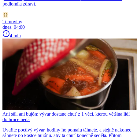
podlomila zdraví.
Ternoviny
dnes, 04:00
4 min
Ani sůl, ani bujón: vývar dostane chuť z 1 věci, kterou většina lidí
do hrnce nedá
Uvaříte poctivý vývar, hodiny ho pomalu táhnete, a stejně nakonec
sáhnete po kostce bujónu, aby ta chuť konečně seděla. Přitom