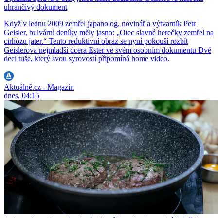
uhrančivý dokument
Když v lednu 2009 zemřel japanolog, novinář a výtvarník Petr
Geisler, bulvární deníky měly jasno: „Otec slavné herečky zemřel na
cirhózu jater.“ Tento reduktivní obraz se nyní pokouší rozbít
Geislerova nejmladší dcera Ester ve svém osobním dokumentu Dvě
deci tuše, který svou syrovostí připomíná home video.
Aktuálně.cz - Magazín
dnes, 04:15