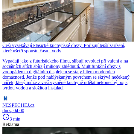
Češi vysekávají klasické kuchyňské dřezy. Pořizují lepší zařízení,
které ušetří spoustu času i vody
Vypadají jako z futuristického filmu, slibují revoluci při vaření a na
sociálních sítích sbírají miliony zhlédnutí. Multifunkční dřezy s
vodopádem a digitálním displejem se staly hitem moderních
domácností. Jenže pod nablýskaným povrchem se skrývá nečekaný
háček, který může z vaší vysněné kuchyně udělat nekonečný boj s
tvrdou vodou a složitou instalací.
NESPECHEJ.cz
dnes, 04:00
3 min
Reklama