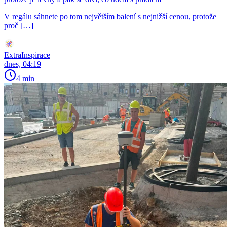
V regálu sáhnete po tom největším balení s nejnižší cenou, protože
proč […]
ExtraInspirace
dnes, 04:19
4 min