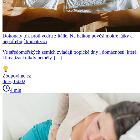
Dokonalý trik proti vedru z Itálie. Na balkon pověsí mokré látky a
nepotřebují klimatizaci
Ve středomořských zemích zvládají tropické dny i domácnosti, které
klimatizaci nikdy neměly. […]
Zodpovime.cz
dnes, 04:02
4 min