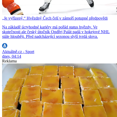
„Je vyřízený.“ Hvězdný Čech čelí v zámoří potupné předpovědi
Na základě úctyhodné kariéry má pořád status hvězdy. Ve
skutečnosti ale český útočník Ondřej Palát padá v hokejové NHL
stále hlouběji. Před nadcházející sezonou slyší tvrdá slova.
Aktuálně.cz - Sport
dnes, 04:14
Reklama