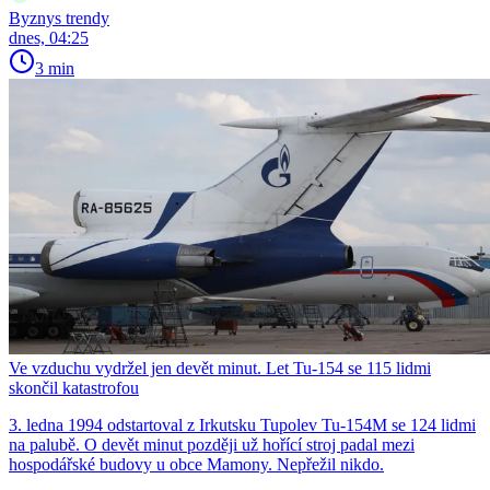
Byznys trendy
dnes, 04:25
3 min
Ve vzduchu vydržel jen devět minut. Let Tu-154 se 115 lidmi
skončil katastrofou
3. ledna 1994 odstartoval z Irkutsku Tupolev Tu-154M se 124 lidmi
na palubě. O devět minut později už hořící stroj padal mezi
hospodářské budovy u obce Mamony. Nepřežil nikdo.