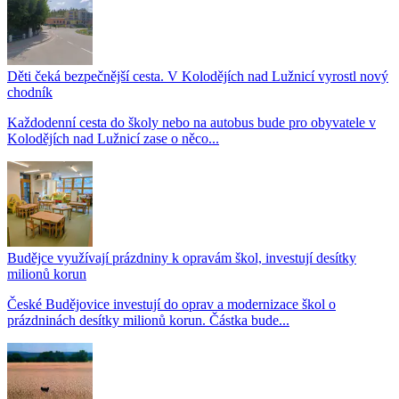
Děti čeká bezpečnější cesta. V Kolodějích nad Lužnicí vyrostl nový
chodník
Každodenní cesta do školy nebo na autobus bude pro obyvatele v
Kolodějích nad Lužnicí zase o něco...
Budějce využívají prázdniny k opravám škol, investují desítky
milionů korun
České Budějovice investují do oprav a modernizace škol o
prázdninách desítky milionů korun. Částka bude...