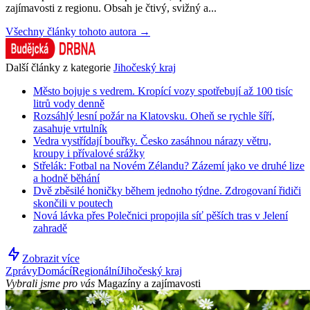
zajímavosti z regionu. Obsah je čtivý, svižný a...
Všechny články tohoto autora →
Další články z kategorie
Jihočeský kraj
Město bojuje s vedrem. Kropící vozy spotřebují až 100 tisíc
litrů vody denně
Rozsáhlý lesní požár na Klatovsku. Oheň se rychle šíří,
zasahuje vrtulník
Vedra vystřídají bouřky. Česko zasáhnou nárazy větru,
kroupy i přívalové srážky
Střelák: Fotbal na Novém Zélandu? Zázemí jako ve druhé lize
a hodně běhání
Dvě zběsilé honičky během jednoho týdne. Zdrogovaní řidiči
skončili v poutech
Nová lávka přes Polečnici propojila síť pěších tras v Jelení
zahradě
Zobrazit více
Zprávy
Domácí
Regionální
Jihočeský kraj
Vybrali jsme pro vás
Magazíny a zajímavosti