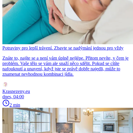
Potraviny pro lepší trávení. Zbavte se nadýmání jednou pro vždy
Znáte to, najíte se a není vám úplně nejlépe. Přitom nevíte, v čem je
problém. Vaše tělo se vám ale snaží něco sdělit. Pokud se cítíte
nafouknutí a unavení, když jste se právě dobře najedli, může to
znamenat nevhodnou kombinaci jídla.
Krasnezeny.eu
dnes, 04:00
2 min