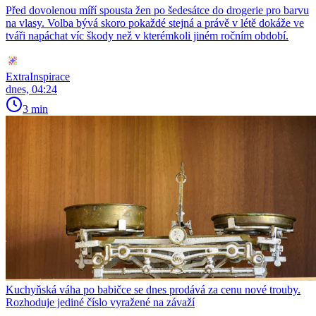
Před dovolenou míří spousta žen po šedesátce do drogerie pro barvu
na vlasy. Volba bývá skoro pokaždé stejná a právě v létě dokáže ve
tváři napáchat víc škody než v kterémkoli jiném ročním období.
ExtraInspirace
dnes, 04:24
3 min
Kuchyňská váha po babičce se dnes prodává za cenu nové trouby.
Rozhoduje jediné číslo vyražené na závaží