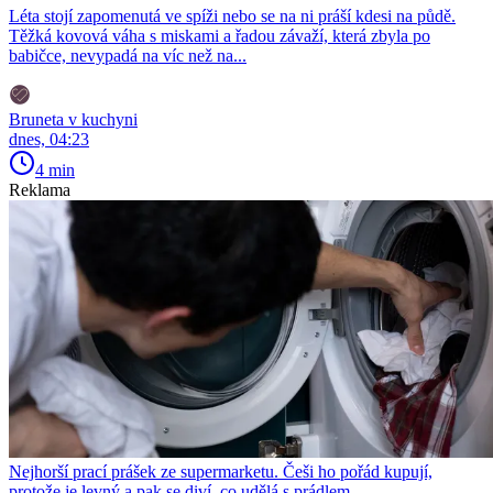
Léta stojí zapomenutá ve spíži nebo se na ni práší kdesi na půdě.
Těžká kovová váha s miskami a řadou závaží, která zbyla po
babičce, nevypadá na víc než na...
Bruneta v kuchyni
dnes, 04:23
4 min
Reklama
Nejhorší prací prášek ze supermarketu. Češi ho pořád kupují,
protože je levný a pak se diví, co udělá s prádlem