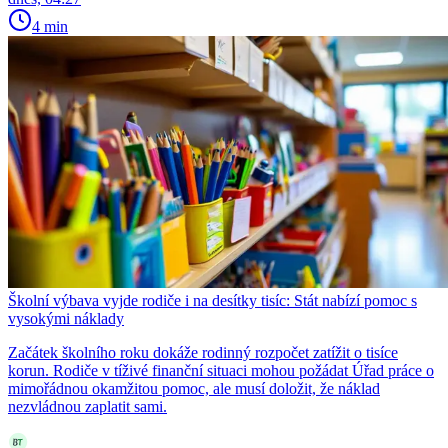
4 min
Školní výbava vyjde rodiče i na desítky tisíc: Stát nabízí pomoc s
vysokými náklady
Začátek školního roku dokáže rodinný rozpočet zatížit o tisíce
korun. Rodiče v tíživé finanční situaci mohou požádat Úřad práce o
mimořádnou okamžitou pomoc, ale musí doložit, že náklad
nezvládnou zaplatit sami.