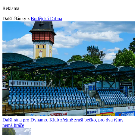
Reklama
Další články z
Budějcká Drbna
Další rána pro Dynamo. Klub zřejmě zruší béčko, pro dva týmy
nemá hráče