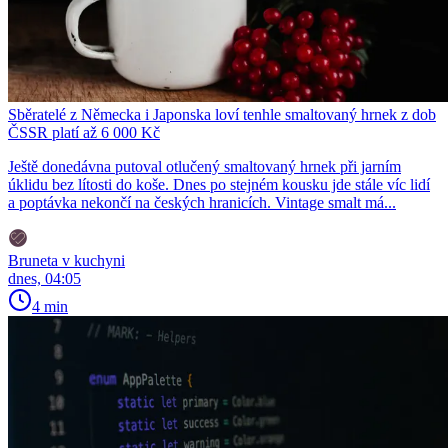
Sběratelé z Německa i Japonska loví tenhle smaltovaný hrnek z dob
ČSSR platí až 6 000 Kč
Ještě donedávna putoval otlučený smaltovaný hrnek při jarním
úklidu bez lítosti do koše. Dnes po stejném kousku jde stále víc lidí
a poptávka nekončí na českých hranicích. Vintage smalt má...
Bruneta v kuchyni
dnes, 04:05
4 min