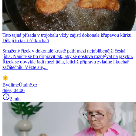
Tato tajná přísada v trojobalu vždy zajistí dokonale křupavou kůrku.
Dělají to tak i šéfkuchaři
Smažený řízek v dokonalé krustě patří mezi nejoblíbenější česká
jídla. Naučte se ho připravit tak, aby se doslova rozplýval na jazyku.
Řízek se obvykle řadí mezi jídla, jejichž přípravu zvládne i kuchař
začátečník. Vězte ale,...
BydlímeÚtulně.cz
dnes, 04:06
2 min