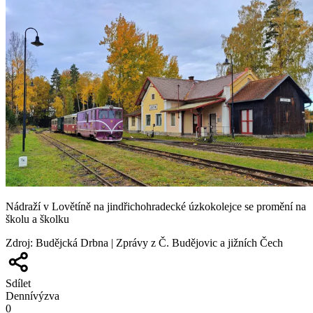
Nádraží v Lovětíně na jindřichohradecké úzkokolejce se promění na
školu a školku
Zdroj
:
Budějcká Drbna | Zprávy z Č. Budějovic a jižních Čech
Sdílet
Denní
výzva
0