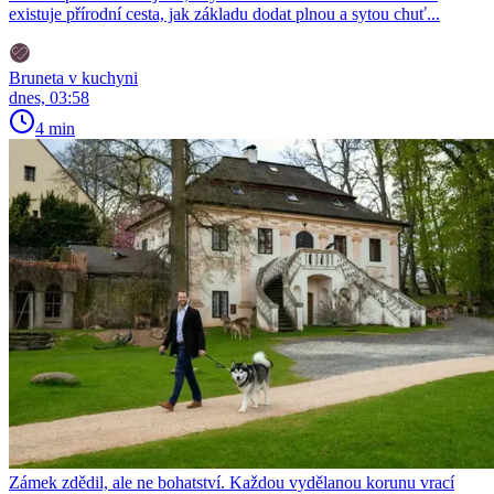
existuje přírodní cesta, jak základu dodat plnou a sytou chuť...
Bruneta v kuchyni
dnes, 03:58
4 min
Zámek zdědil, ale ne bohatství. Každou vydělanou korunu vrací