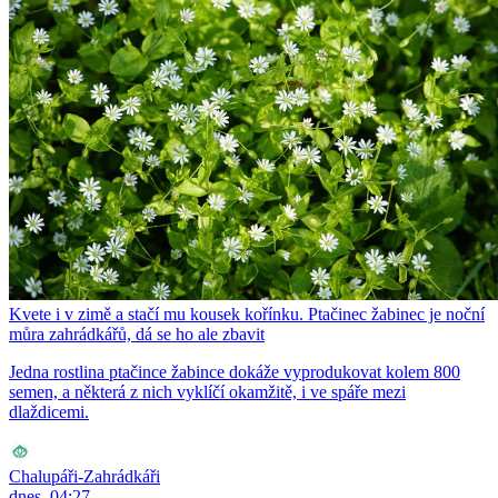
Kvete i v zimě a stačí mu kousek kořínku. Ptačinec žabinec je noční
můra zahrádkářů, dá se ho ale zbavit
Jedna rostlina ptačince žabince dokáže vyprodukovat kolem 800
semen, a některá z nich vyklíčí okamžitě, i ve spáře mezi
dlaždicemi.
Chalupáři-Zahrádkáři
dnes, 04:27