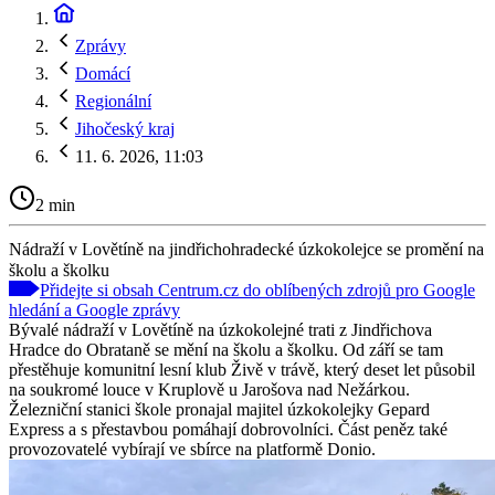
Zprávy
Domácí
Regionální
Jihočeský kraj
11. 6. 2026, 11:03
2 min
Nádraží v Lovětíně na jindřichohradecké úzkokolejce se promění na
školu a školku
Přidejte si obsah Centrum.cz do oblíbených zdrojů pro Google
hledání a Google zprávy
Bývalé nádraží v Lovětíně na úzkokolejné trati z Jindřichova
Hradce do Obrataně se mění na školu a školku. Od září se tam
přestěhuje komunitní lesní klub Živě v trávě, který deset let působil
na soukromé louce v Kruplově u Jarošova nad Nežárkou.
Železniční stanici škole pronajal majitel úzkokolejky Gepard
Express a s přestavbou pomáhají dobrovolníci. Část peněz také
provozovatelé vybírají ve sbírce na platformě Donio.