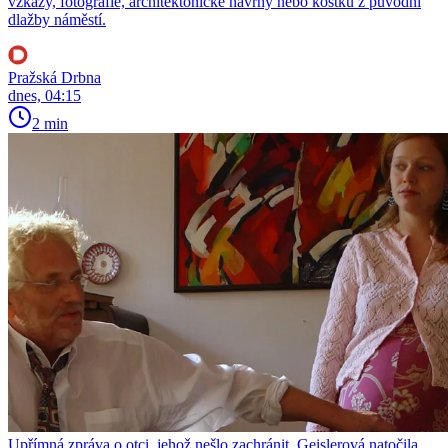
vzkazy, fotografie, architektonické návrhy nebo kostku z původní
dlažby náměstí.
Pražská Drbna
dnes, 04:15
2 min
Upřímná zpráva o otci, jehož nešlo zachránit. Geislerová natočila