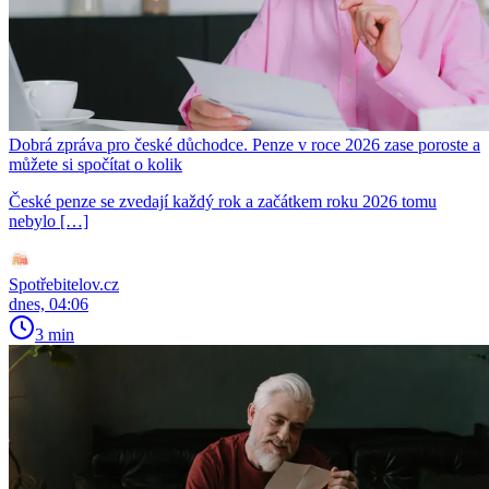
Dobrá zpráva pro české důchodce. Penze v roce 2026 zase poroste a
můžete si spočítat o kolik
České penze se zvedají každý rok a začátkem roku 2026 tomu
nebylo […]
Spotřebitelov.cz
dnes, 04:06
3 min