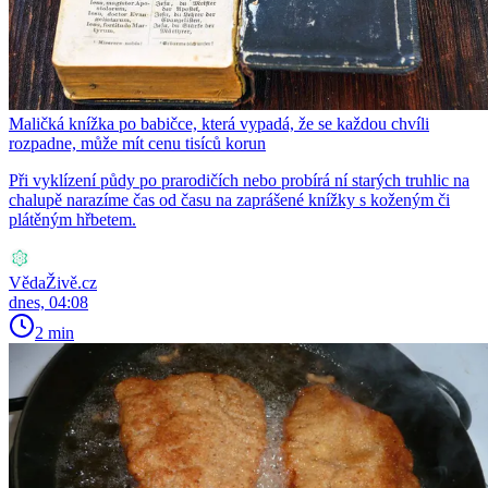
Maličká knížka po babičce, která vypadá, že se každou chvíli
rozpadne, může mít cenu tisíců korun
Při vyklízení půdy po prarodičích nebo probírá ní starých truhlic na
chalupě narazíme čas od času na zaprášené knížky s koženým či
plátěným hřbetem.
VědaŽivě.cz
dnes, 04:08
2 min