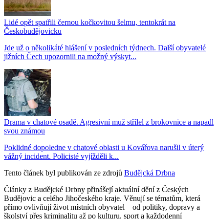
Lidé opět spatřili černou kočkovitou šelmu, tentokrát na
Českobudějovicku
Jde už o několikáté hlášení v posledních týdnech. Další obyvatelé
jižních Čech upozornili na možný výskyt...
Drama v chatové osadě. Agresivní muž střílel z brokovnice a napadl
svou známou
Poklidné dopoledne v chatové oblasti u Kovářova narušil v úterý
vážný incident. Policisté vyjížděli k...
Tento článek byl publikován ze zdrojů
Budějcká Drbna
Články z Budějcké Drbny přinášejí aktuální dění z Českých
Budějovic a celého Jihočeského kraje. Věnují se tématům, která
přímo ovlivňují život místních obyvatel – od politiky, dopravy a
školství přes kriminalitu až po kulturu, sport a každodenní