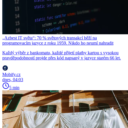
„Azbest IT světa“: 70 % světových transakcí běží na
programovacím jazyce z roku 1959. Nikdo ho neumí nahradit
Každý výběr z bankomatu, každé přijetí platby kartou s vysokou
pravděpodobností projde přes kód napsaný v jazyce starém 66 let.
Mobify.cz
dnes, 04:03
5 min