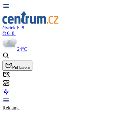
čtvrtek 6. 8.
čt 6. 8.
24°C
Přihlášení
Reklama