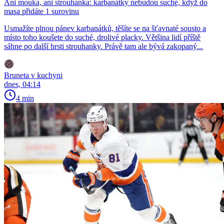
Ani mouka, ani strouhanka: karbanátky nebudou suché, když do
masa přidáte 1 surovinu
Usmažíte plnou pánev karbanátků, těšíte se na šťavnaté sousto a
místo toho koušete do suché, drolivé placky. Většina lidí příště
sáhne po další hrsti strouhanky. Právě tam ale bývá zakopaný...
Bruneta v kuchyni
dnes, 04:14
4 min