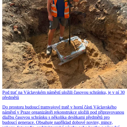
Pod trať na Václavském náměstí uložili časovou schránku, je v ní 30
předmětů
Do prostoru budoucí tramvajové tratě v horní části Václavského
náměstí v Praze organizátoři rekonstrukce uložili pod připravovanou
dlažbu časovou schránku s několika desítkami předmětů pro
budoucí generace. Obsahuje například dobové noviny, mince,