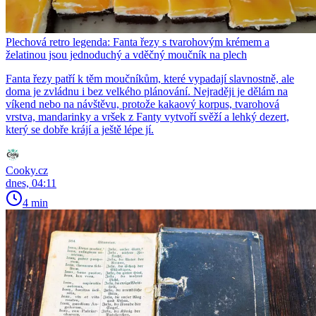
Plechová retro legenda: Fanta řezy s tvarohovým krémem a
želatinou jsou jednoduchý a vděčný moučník na plech
Fanta řezy patří k těm moučníkům, které vypadají slavnostně, ale
doma je zvládnu i bez velkého plánování. Nejraději je dělám na
víkend nebo na návštěvu, protože kakaový korpus, tvarohová
vrstva, mandarinky a vršek z Fanty vytvoří svěží a lehký dezert,
který se dobře krájí a ještě lépe jí.
Cooky.cz
dnes, 04:11
4 min