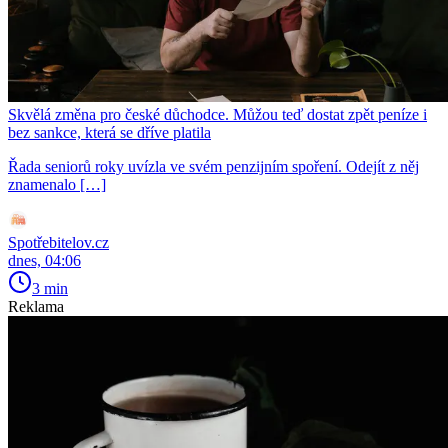
Skvělá změna pro české důchodce. Můžou teď dostat zpět peníze i
bez sankce, která se dříve platila
Řada seniorů roky uvízla ve svém penzijním spoření. Odejít z něj
znamenalo […]
Spotřebitelov.cz
dnes, 04:06
3 min
Reklama