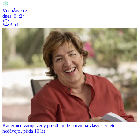
VědaŽivě.cz
dnes, 04:24
3 min
Kadeřnice varuje ženy po 60: tuhle barvu na vlasy si v létě
nedávejte, přidá 10 let