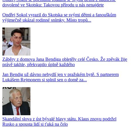
dovolené ve Skotsku: Takovou přírodu u nás nenajdete
Ondřej Sokol vyrazil do Skotska se svými dětmi a fanouškům
výjimečně ukázal rodinné snímky. Místo tropů...
Záběry z domova Jana Bendiga obletěly celé Česko. Že zpěvák žije
právě takhle, překvapilo úplně každého
Jan Bendig už dávno nebydlí jen v pražském bytě. S partnerem
Lukášem Rejmonem si splnil sen o domě za...
Skandální slova z úst bývalé hlavy státu. Klaus znovu podržel
Rusko a spousta lidí si ťuká na čelo