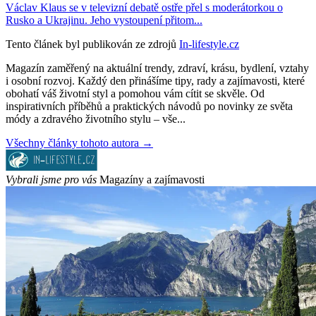
Václav Klaus se v televizní debatě ostře přel s moderátorkou o
Rusko a Ukrajinu. Jeho vystoupení přitom...
Tento článek byl publikován ze zdrojů
In-lifestyle.cz
Magazín zaměřený na aktuální trendy, zdraví, krásu, bydlení, vztahy
i osobní rozvoj. Každý den přinášíme tipy, rady a zajímavosti, které
obohatí váš životní styl a pomohou vám cítit se skvěle. Od
inspirativních příběhů a praktických návodů po novinky ze světa
módy a zdravého životního stylu – vše...
Všechny články tohoto autora →
Vybrali jsme pro vás
Magazíny a zajímavosti