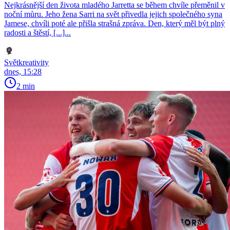
Nejkrásnější den života mladého Jarretta se během chvíle přeměnil v
noční můru. Jeho žena Sarri na svět přivedla jejich společného syna
Jamese, chvíli poté ale přišla strašná zpráva. Den, který měl být plný
radosti a štěstí, [...]...
Světkreativity
dnes, 15:28
2 min