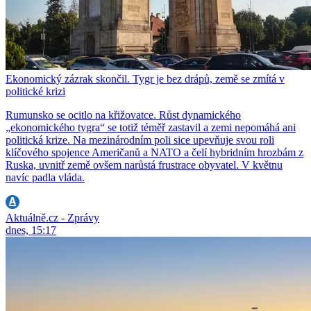
Ekonomický zázrak skončil. Tygr je bez drápů, země se zmítá v
politické krizi
Rumunsko se ocitlo na křižovatce. Růst dynamického
„ekonomického tygra“ se totiž téměř zastavil a zemi nepomáhá ani
politická krize. Na mezinárodním poli sice upevňuje svou roli
klíčového spojence Američanů a NATO a čelí hybridním hrozbám z
Ruska, uvnitř země ovšem narůstá frustrace obyvatel. V květnu
navíc padla vláda.
Aktuálně.cz - Zprávy
dnes, 15:17