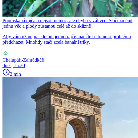
Popraskaná rajčata nejsou nemoc, ale chyba v zálivce. Stačí změnit
jednu věc a plody zůstanou celé až do sklizně
Aby vám už neprasklo ani jedno rajče, naučte se tomuto problému
předcházet. Mnohdy stačí zcela banální triky.
Chalupáři-Zahrádkáři
dnes, 15:20
2 min