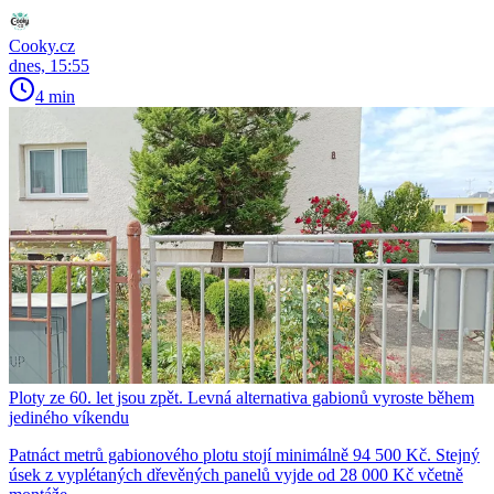
Cooky.cz
dnes, 15:55
4 min
Ploty ze 60. let jsou zpět. Levná alternativa gabionů vyroste během
jediného víkendu
Patnáct metrů gabionového plotu stojí minimálně 94 500 Kč. Stejný
úsek z vyplétaných dřevěných panelů vyjde od 28 000 Kč včetně