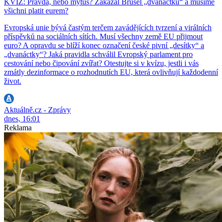
KVÍZ: Pravda, nebo mýtus? Zakázal Brusel „dvanáctku“ a musíme
všichni platit eurem?
Evropská unie bývá častým terčem zavádějících tvrzení a virálních
příspěvků na sociálních sítích. Musí všechny země EU přijmout
euro? A opravdu se blíží konec označení české pivní „desítky“ a
„dvanáctky“? Jaká pravidla schválil Evropský parlament pro
cestování nebo čipování zvířat? Otestujte si v kvízu, jestli i vás
zmátly dezinformace o rozhodnutích EU, která ovlivňují každodenní
život.
Aktuálně.cz - Zprávy
dnes, 16:01
Reklama