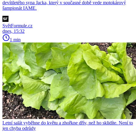
devítiletého syna Jacka, který v současné době vede motokárový
šampionát IAME.
SvětFormule.cz
dnes, 15:32
1 min
Letní salát vyběhne do květu a zhořkne dřív, než ho sklidíte. Není to
jen chyba odrůdy