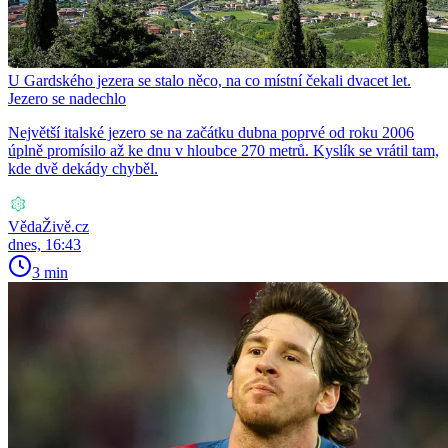
U Gardského jezera se stalo něco, na co místní čekali dvacet let.
Jezero se nadechlo
Největší italské jezero se na začátku dubna poprvé od roku 2006
úplně promísilo až ke dnu v hloubce 270 metrů. Kyslík se vrátil tam,
kde dvě dekády chyběl.
VědaŽivě.cz
dnes, 16:43
3 min