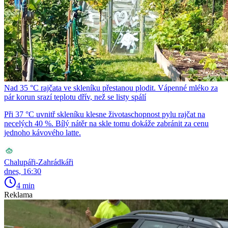
Nad 35 °C rajčata ve skleníku přestanou plodit. Vápenné mléko za
pár korun srazí teplotu dřív, než se listy spálí
Při 37 °C uvnitř skleníku klesne životaschopnost pylu rajčat na
necelých 40 %. Bílý nátěr na skle tomu dokáže zabránit za cenu
jednoho kávového latte.
Chalupáři-Zahrádkáři
dnes, 16:30
4 min
Reklama