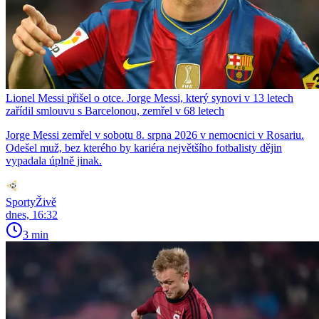
Lionel Messi přišel o otce. Jorge Messi, který synovi v 13 letech
zařídil smlouvu s Barcelonou, zemřel v 68 letech
Jorge Messi zemřel v sobotu 8. srpna 2026 v nemocnici v Rosariu.
Odešel muž, bez kterého by kariéra největšího fotbalisty dějin
vypadala úplně jinak.
SportyŽivě
dnes, 16:32
3 min