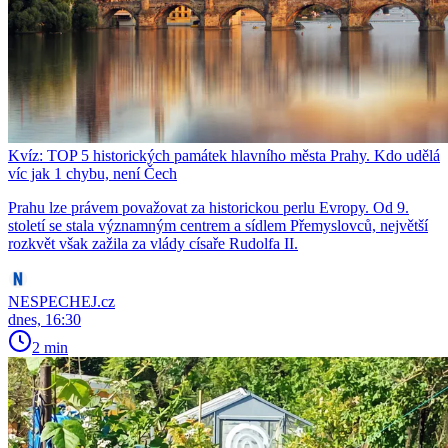
Kvíz: TOP 5 historických památek hlavního města Prahy. Kdo udělá
víc jak 1 chybu, není Čech
Prahu lze právem považovat za historickou perlu Evropy. Od 9.
století se stala významným centrem a sídlem Přemyslovců, největší
rozkvět však zažila za vlády císaře Rudolfa II.
NESPECHEJ.cz
dnes, 16:30
2 min