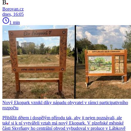
Borovan.cz
dnes, 16:05
1 min
Nový Ekopark vznikl díky nápadu obyvatel v rámci participativního
rozpočtu
Přiblížit dětem i dospělým přírodu tak, aby ji nejen poznávali, ale
také si k ní vytvářeli vztah má nový Ekopark. V plzeňské městské
části Skvrňany ho centrální obvod vybudoval v proluce v Lábkově