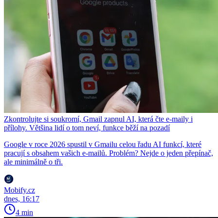
Zkontrolujte si soukromí, Gmail zapnul AI, která čte e-maily i
přílohy. Většina lidí o tom neví, funkce běží na pozadí
Google v roce 2026 spustil v Gmailu celou řadu AI funkcí, které
pracují s obsahem vašich e-mailů. Problém? Nejde o jeden přepínač,
ale minimálně o tři.
Mobify.cz
dnes, 16:17
4 min