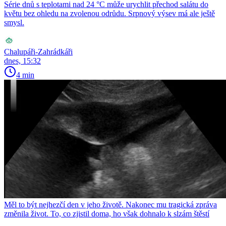
Série dnů s teplotami nad 24 °C může urychlit přechod salátu do
květu bez ohledu na zvolenou odrůdu. Srpnový výsev má ale ještě
smysl.
Chalupáři-Zahrádkáři
dnes, 15:32
4 min
Měl to být nejhezčí den v jeho životě. Nakonec mu tragická zpráva
změnila život. To, co zjistil doma, ho však dohnalo k slzám štěstí