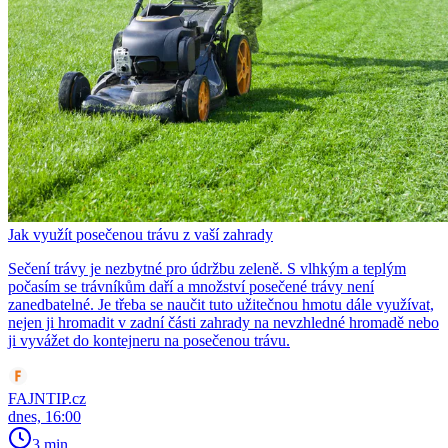
Jak využít posečenou trávu z vaší zahrady
Sečení trávy je nezbytné pro údržbu zeleně. S vlhkým a teplým
počasím se trávníkům daří a množství posečené trávy není
zanedbatelné. Je třeba se naučit tuto užitečnou hmotu dále využívat,
nejen ji hromadit v zadní části zahrady na nevzhledné hromadě nebo
ji vyvážet do kontejneru na posečenou trávu.
FAJNTIP.cz
dnes, 16:00
3 min