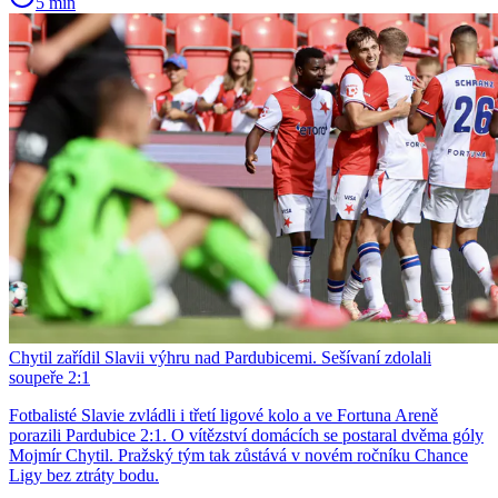
5 min
Chytil zařídil Slavii výhru nad Pardubicemi. Sešívaní zdolali
soupeře 2:1
Fotbalisté Slavie zvládli i třetí ligové kolo a ve Fortuna Areně
porazili Pardubice 2:1. O vítězství domácích se postaral dvěma góly
Mojmír Chytil. Pražský tým tak zůstává v novém ročníku Chance
Ligy bez ztráty bodu.