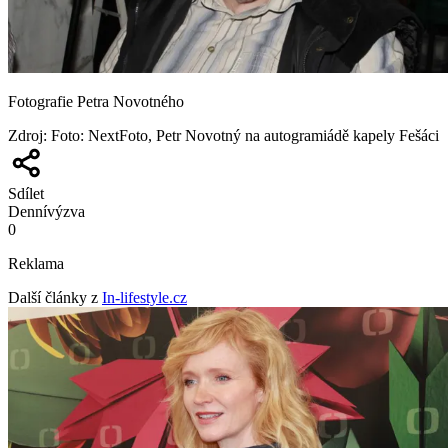
Fotografie Petra Novotného
Zdroj
:
Foto: NextFoto, Petr Novotný na autogramiádě kapely Fešáci
Sdílet
Denní
výzva
0
Reklama
Další články z
In-lifestyle.cz