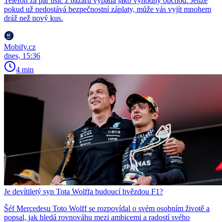
Telefon za pár tisíc z bazaru vypadá jako výhodný obchod. Jenže
pokud už nedostává bezpečnostní záplaty, může vás vyjít mnohem
dráž než nový kus.
Mobify.cz
dnes, 15:36
4 min
Je devítiletý syn Tota Wolffa budoucí hvězdou F1?
Šéf Mercedesu Toto Wolff se rozpovídal o svém osobním životě a
popsal, jak hledá rovnováhu mezi ambicemi a radostí svého