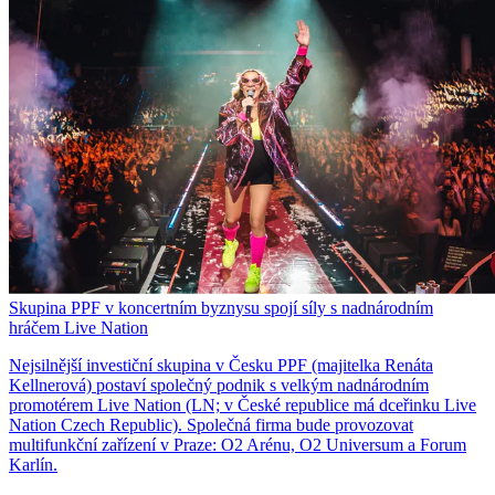
Skupina PPF v koncertním byznysu spojí síly s nadnárodním
hráčem Live Nation
Nejsilnější investiční skupina v Česku PPF (majitelka Renáta
Kellnerová) postaví společný podnik s velkým nadnárodním
promotérem Live Nation (LN; v České republice má dceřinku Live
Nation Czech Republic). Společná firma bude provozovat
multifunkční zařízení v Praze: O2 Arénu, O2 Universum a Forum
Karlín.