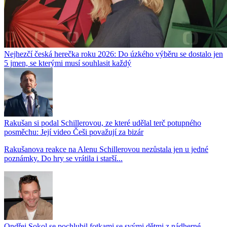
Nejhezčí česká herečka roku 2026: Do úzkého výběru se dostalo jen
5 jmen, se kterými musí souhlasit každý
Rakušan si podal Schillerovou, ze které udělal terč potupného
posměchu: Její video Češi považují za bizár
Rakušanova reakce na Alenu Schillerovou nezůstala jen u jedné
poznámky. Do hry se vrátila i starší...
Ondřej Sokol se pochlubil fotkami se svými dětmi z nádherné