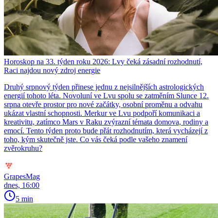
Horoskop na 33. týden roku 2026: Lvy čeká zásadní rozhodnutí,
Raci najdou nový zdroj energie
Druhý srpnový týden přinese jednu z nejsilnějších astrologických
energií tohoto léta. Novoluní ve Lvu spolu se zatměním Slunce 12.
srpna otevře prostor pro nové začátky, osobní proměnu a odvahu
ukázat vlastní schopnosti. Merkur ve Lvu podpoří komunikaci a
kreativitu, zatímco Mars v Raku zvýrazní témata domova, rodiny a
emocí. Tento týden proto bude přát rozhodnutím, která vycházejí z
toho, kým skutečně jste. Co vás čeká podle vašeho znamení
zvěrokruhu?
GrapesMag
dnes, 16:00
5 min