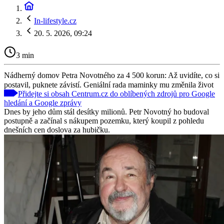
In-lifestyle.cz
20. 5. 2026, 09:24
3 min
Nádherný domov Petra Novotného za 4 500 korun: Až uvidíte, co si
postavil, puknete závistí. Geniální rada maminky mu změnila život
Přidejte si obsah Centrum.cz do oblíbených zdrojů pro Google
hledání a Google zprávy
Dnes by jeho dům stál desítky milionů. Petr Novotný ho budoval
postupně a začínal s nákupem pozemku, který koupil z pohledu
dnešních cen doslova za hubičku.