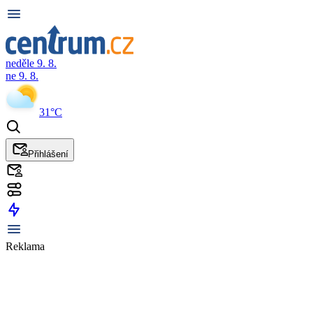
neděle 9. 8.
ne 9. 8.
31°C
Přihlášení
Reklama