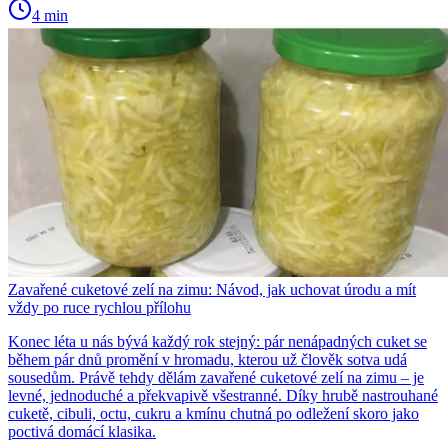
4 min
Zavařené cuketové zelí na zimu: Návod, jak uchovat úrodu a mít
vždy po ruce rychlou přílohu
Konec léta u nás bývá každý rok stejný: pár nenápadných cuket se
během pár dnů promění v hromadu, kterou už člověk sotva udá
sousedům. Právě tehdy dělám zavařené cuketové zelí na zimu – je
levné, jednoduché a překvapivě všestranné. Díky hrubě nastrouhané
cuketě, cibuli, octu, cukru a kmínu chutná po odležení skoro jako
poctivá domácí klasika.