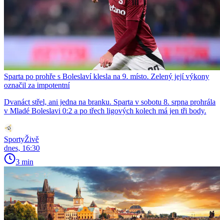
Sparta po prohře s Boleslaví klesla na 9. místo. Zelený její výkony
označil za impotentní
Dvanáct střel, ani jedna na branku. Sparta v sobotu 8. srpna prohrála
v Mladé Boleslavi 0:2 a po třech ligových kolech má jen tři body.
SportyŽivě
dnes, 16:30
3 min