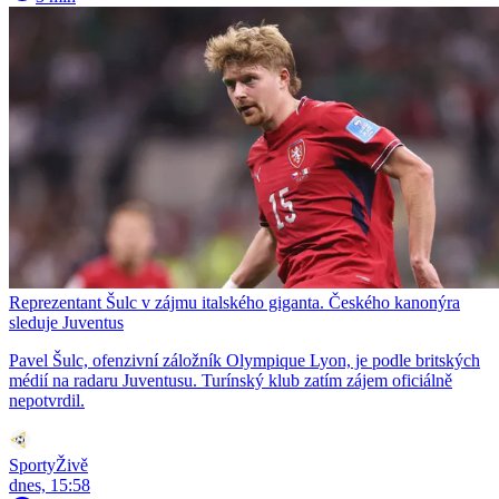
Reprezentant Šulc v zájmu italského giganta. Českého kanonýra
sleduje Juventus
Pavel Šulc, ofenzivní záložník Olympique Lyon, je podle britských
médií na radaru Juventusu. Turínský klub zatím zájem oficiálně
nepotvrdil.
SportyŽivě
dnes, 15:58