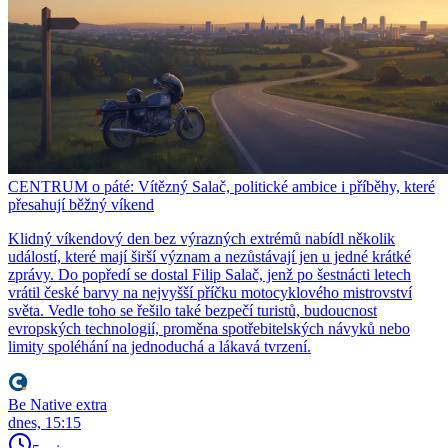
CENTRUM o páté: Vítězný Salač, politické ambice i příběhy, které
přesahují běžný víkend
Klidný víkendový den bez výrazných extrémů nabídl několik
událostí, které mají širší význam a nezůstávají jen u jedné krátké
zprávy. Do popředí se dostal Filip Salač, jenž po šestnácti letech
vrátil české barvy na nejvyšší příčku motocyklového mistrovství
světa. Vedle toho se řešilo také bezpečí turistů, budoucnost
evropských technologií, proměna spotřebitelských návyků nebo
limity spoléhání na jednoduchá a lákavá tvrzení.
Be Native extra
dnes, 15:15