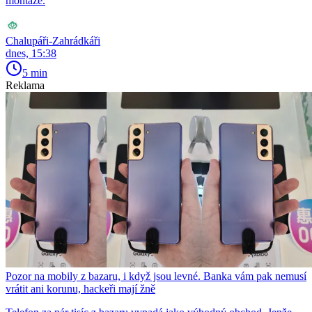
montáže.
Chalupáři-Zahrádkáři
dnes, 15:38
5 min
Reklama
Pozor na mobily z bazaru, i když jsou levné. Banka vám pak nemusí
vrátit ani korunu, hackeři mají žně