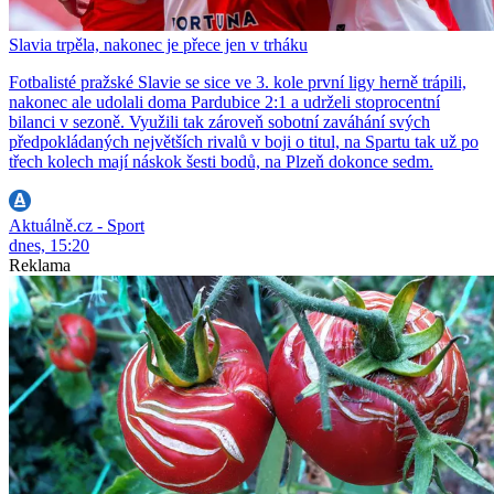
Slavia trpěla, nakonec je přece jen v trháku
Fotbalisté pražské Slavie se sice ve 3. kole první ligy herně trápili,
nakonec ale udolali doma Pardubice 2:1 a udrželi stoprocentní
bilanci v sezoně. Využili tak zároveň sobotní zaváhání svých
předpokládaných největších rivalů v boji o titul, na Spartu tak už po
třech kolech mají náskok šesti bodů, na Plzeň dokonce sedm.
Aktuálně.cz - Sport
dnes, 15:20
Reklama