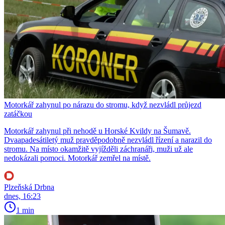
Motorkář zahynul po nárazu do stromu, když nezvládl průjezd
zatáčkou
Motorkář zahynul při nehodě u Horské Kvildy na Šumavě.
Dvaapadesátiletý muž pravděpodobně nezvládl řízení a narazil do
stromu. Na místo okamžitě vyjížděli záchranáři, muži už ale
nedokázali pomoci. Motorkář zemřel na místě.
Plzeňská Drbna
dnes, 16:23
1 min