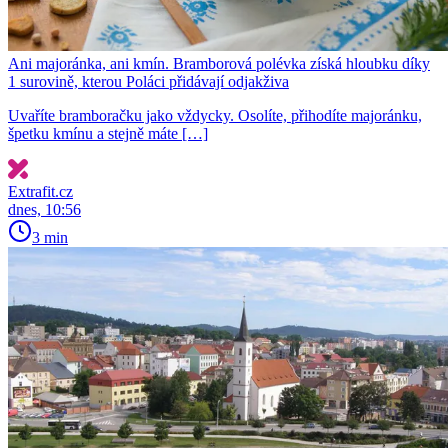
Ani majoránka, ani kmín. Bramborová polévka získá hloubku díky
1 surovině, kterou Poláci přidávají odjakživa
Uvaříte bramboračku jako vždycky. Osolíte, přihodíte majoránku,
špetku kmínu a stejně máte […]
Extrafit.cz
dnes, 10:56
3 min