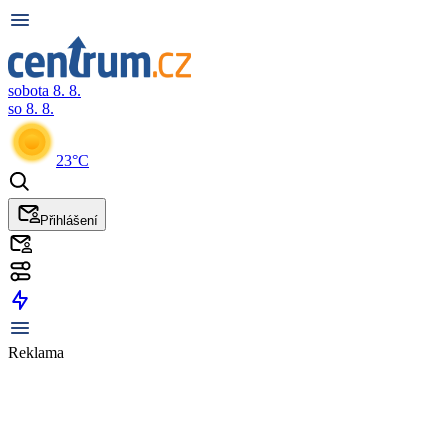
sobota 8. 8.
so 8. 8.
23°C
Přihlášení
Reklama