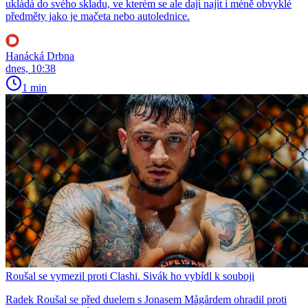
ukládá do svého skladu, ve kterém se ale dají najít i méně obvyklé
předměty jako je mačeta nebo autolednice.
Hanácká Drbna
dnes, 10:38
1 min
Roušal se vymezil proti Clashi. Sivák ho vybídl k souboji
Radek Roušal se před duelem s Jonasem Mågårdem ohradil proti