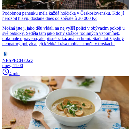
Podobnou panenku měla každá holčička v Československu. Kdo jí
nerozbil hlavu, dostane dnes od sběratelů 30 000 Kč
Možná jste ji jako děti vídali na nejvyšší polici v obývacím pokoji u
své babičky. Seděla tam jako tichý strážce rodinných vzpomínek,
dokonale upravená, ale přísně zakázaná na hraní. Stačil totiž jediný
neopatrný pohyb a její křehká krása mohla skončit v troskách.
NESPECHEJ.cz
dnes, 11:00
4 min