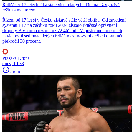
Řidičák v 17 letech láká stále více mladých. Třetina už využívá
režim s mentorem
Řízení od 17 let si v Česku získává stále větší oblibu. Od zavedení
systému L17 na začátku roku 2024 získalo řidičské oprávnění
skupiny B v tomto režimu už 72 465 lidí. V posledních měsících
navíc podíl sedmnáctiletých řidičů mezi novými držiteli oprávnění
překročil 30 procent.
Pražská Drbna
dnes, 10:33
2 min