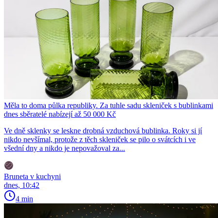
Měla to doma půlka republiky. Za tuhle sadu skleniček s bublinkami
dnes sběratelé nabízejí až 50 000 Kč
Ve dně sklenky se leskne drobná vzduchová bublinka. Roky si jí
nikdo nevšímal, protože z těch skleniček se pilo o svátcích i ve
všední dny a nikdo je nepovažoval za...
Bruneta v kuchyni
dnes, 10:42
4 min