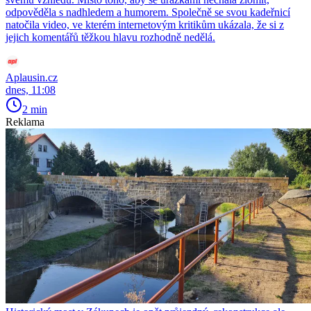
odpověděla s nadhledem a humorem. Společně se svou kadeřnicí
natočila video, ve kterém internetovým kritikům ukázala, že si z
jejich komentářů těžkou hlavu rozhodně nedělá.
Aplausin.cz
dnes, 11:08
2 min
Reklama