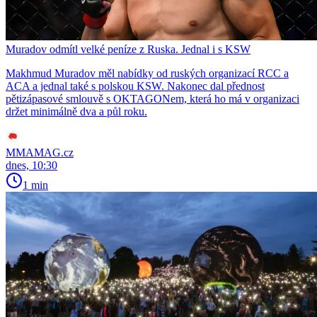
Muradov odmítl velké peníze z Ruska. Jednal i s KSW
Makhmud Muradov měl nabídky od ruských organizací RCC a
ACA a jednal také s polskou KSW. Nakonec dal přednost
pětizápasové smlouvě s OKTAGONem, která ho má v organizaci
držet minimálně dva a půl roku.
MMAMAG.cz
dnes, 10:30
1 min