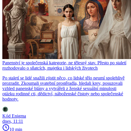
Panenství je společenská kategorie, ne tělesný stav. Přesto po staletí
rozhodovalo o sňatcích, majetku i lidských životech
Po staletí se lidé snažili zjistit něco, co lidské tělo neumí spolehlivě
prozradit. Zkoumali svatební prostěradla, hledali krev, posuzovali
vzhled panenské blány a vytvářeli z ženské sexuální minulosti
otázku rodinné cti, dědictví, náboženské čistoty nebo společenské
hodnoty.
Kód Enigma
dnes, 11:11
10 min