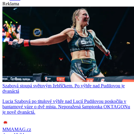
Reklama
Szabová stoupá světovým žebříčkem. Po výhře nad Pudilovou je
dvanáctá
Lucia Szabová po titulové výhře nad Lucií Pudilovou poskočila v
bantamové váze o dvě místa. Neporažená šampionka OKTAGONu
je nově dvanáctá.
MMAMAG.cz