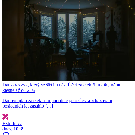
Dánský zvyk, který se šíří i u nás. Účet za elektřinu díky němu
klesne až o 12 %
Dánové platí za elektřinu podobně jako Češi a zdražování
posledních let zasáhlo […]
Extrafit.cz
dnes, 10:39