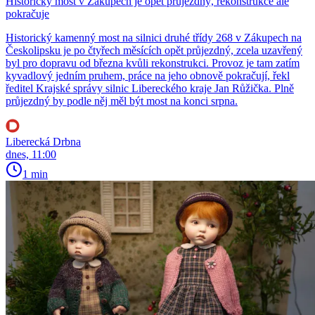
Historický most v Zákupech je opět průjezdný, rekonstrukce ale
pokračuje
Historický kamenný most na silnici druhé třídy 268 v Zákupech na
Českolipsku je po čtyřech měsících opět průjezdný, zcela uzavřený
byl pro dopravu od března kvůli rekonstrukci. Provoz je tam zatím
kyvadlový jedním pruhem, práce na jeho obnově pokračují, řekl
ředitel Krajské správy silnic Libereckého kraje Jan Růžička. Plně
průjezdný by podle něj měl být most na konci srpna.
Liberecká Drbna
dnes, 11:00
1 min