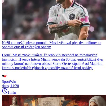
Nežil tam nežil, přesto pomohl. Messi věnoval přes dva miliony na
obnovu oblastí zničených ohněm
Lionel Messi znovu ukázal, že jeho vliv nekončí na fotbalových
trávnících. Hvězda Interu Miami věnovala 80 tisíc eur(přibližně dva
miliony korun) na obnovu oblasti Sierra Oeste západně od Madridu,
kterou v posledních týdnech zpustošily rozsáhlé lesní požáry.
SportWin
dnes, 11:20
1 min