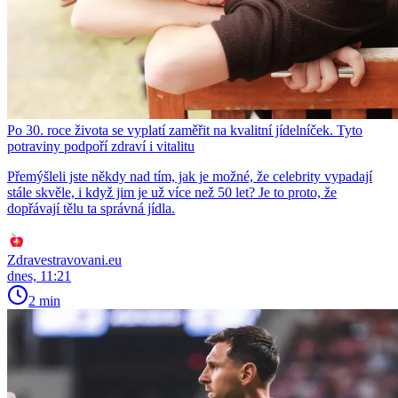
Po 30. roce života se vyplatí zaměřit na kvalitní jídelníček. Tyto
potraviny podpoří zdraví i vitalitu
Přemýšleli jste někdy nad tím, jak je možné, že celebrity vypadají
stále skvěle, i když jim je už více než 50 let? Je to proto, že
dopřávají tělu ta správná jídla.
Zdravestravovani.eu
dnes, 11:21
2 min