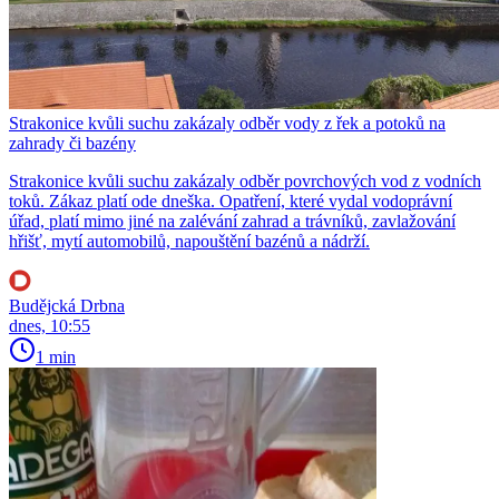
Strakonice kvůli suchu zakázaly odběr vody z řek a potoků na
zahrady či bazény
Strakonice kvůli suchu zakázaly odběr povrchových vod z vodních
toků. Zákaz platí ode dneška. Opatření, které vydal vodoprávní
úřad, platí mimo jiné na zalévání zahrad a trávníků, zavlažování
hřišť, mytí automobilů, napouštění bazénů a nádrží.
Budějcká Drbna
dnes, 10:55
1 min