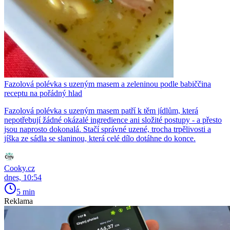
Fazolová polévka s uzeným masem a zeleninou podle babiččina
receptu na pořádný hlad
Fazolová polévka s uzeným masem patří k těm jídlům, která
nepotřebují žádné okázalé ingredience ani složité postupy - a přesto
jsou naprosto dokonalá. Stačí správné uzené, trocha trpělivosti a
jíška ze sádla se slaninou, která celé dílo dotáhne do konce.
Cooky.cz
dnes, 10:54
5 min
Reklama