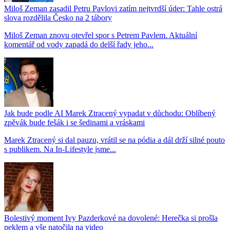
Miloš Zeman zasadil Petru Pavlovi zatím nejtvrdší úder: Tahle ostrá
slova rozdělila Česko na 2 tábory
Miloš Zeman znovu otevřel spor s Petrem Pavlem. Aktuální
komentář od vody zapadá do delší řady jeho...
Jak bude podle AI Marek Ztracený vypadat v důchodu: Oblíbený
zpěvák bude fešák i se šedinami a vráskami
Marek Ztracený si dal pauzu, vrátil se na pódia a dál drží silné pouto
s publikem. Na In-Lifestyle jsme...
Bolestivý moment Ivy Pazderkové na dovolené: Herečka si prošla
peklem a vše natočila na video