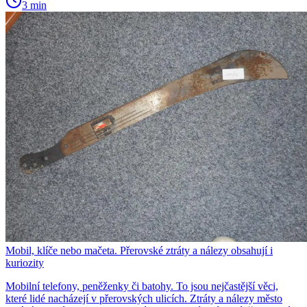
3 min
Mobil, klíče nebo mačeta. Přerovské ztráty a nálezy obsahují i
kuriozity
Mobilní telefony, peněženky či batohy. To jsou nejčastější věci,
které lidé nacházejí v přerovských ulicích. Ztráty a nálezy město