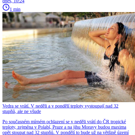
dnes, 10:24
1 min
Vedra se vrátí. V neděli a v pondělí teploty vystoupají nad 32
stupňů, ale ne všude
Po současném mírném ochlazení se v neděli vrátí do ČR tropické
teploty, zejména v Polabí, Praze a na jihu Moravy budou maxima
opět stoupat nad 32 stupňů. V pondělí to bude už na většině území