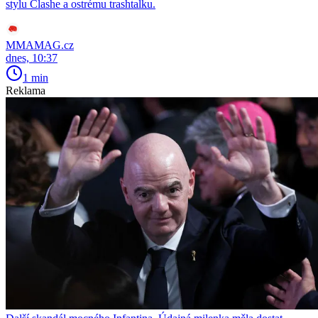
stylu Clashe a ostrému trashtalku.
MMAMAG.cz
dnes, 10:37
1 min
Reklama