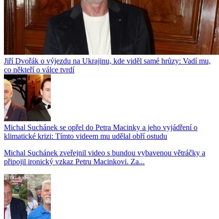
Jiří Dvořák o výjezdu na Ukrajinu, kde viděl samé hrůzy: Vadí mu,
co někteří o válce tvrdí
Michal Suchánek se opřel do Petra Macinky a jeho vyjádření o
klimatické krizi: Tímto videem mu udělal obří ostudu
Michal Suchánek zveřejnil video s bundou vybavenou větráčky a
připojil ironický vzkaz Petru Macinkovi. Za...