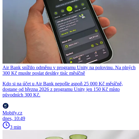
Air Bank snížilo odměnu v programu Unity na polovinu. Na plných
300 Kč musíte poslat desítky tisíc měsíčně
Kdo si na účet u Air Bank nepošle aspoň 25 000 Kč měsíčně,
dostane od března 2026 z programu Unity jen 150 Kč místo
původních 300 Kč.
Mobify.cz
dnes, 10:49
3 min