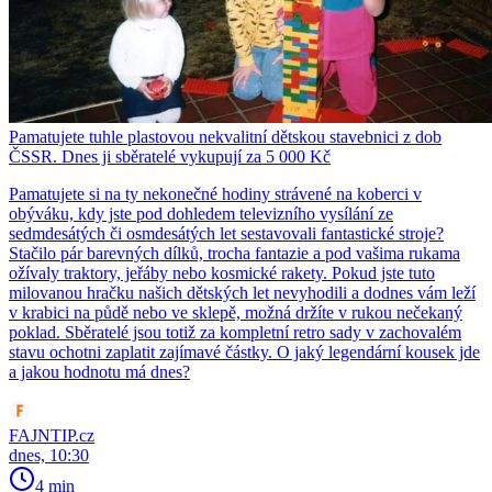
Pamatujete tuhle plastovou nekvalitní dětskou stavebnici z dob
ČSSR. Dnes ji sběratelé vykupují za 5 000 Kč
Pamatujete si na ty nekonečné hodiny strávené na koberci v
obýváku, kdy jste pod dohledem televizního vysílání ze
sedmdesátých či osmdesátých let sestavovali fantastické stroje?
Stačilo pár barevných dílků, trocha fantazie a pod vašima rukama
ožívaly traktory, jeřáby nebo kosmické rakety. Pokud jste tuto
milovanou hračku našich dětských let nevyhodili a dodnes vám leží
v krabici na půdě nebo ve sklepě, možná držíte v rukou nečekaný
poklad. Sběratelé jsou totiž za kompletní retro sady v zachovalém
stavu ochotni zaplatit zajímavé částky. O jaký legendární kousek jde
a jakou hodnotu má dnes?
FAJNTIP.cz
dnes, 10:30
4 min