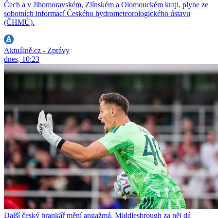
Čech a v Jihomoravském, Zlínském a Olomouckém kraji, plyne ze
sobotních informací Českého hydrometeorologického ústavu
(ČHMÚ).
Aktuálně.cz - Zprávy
dnes, 10:23
Další český brankář mění angažmá. Middlesbrough za něj dá