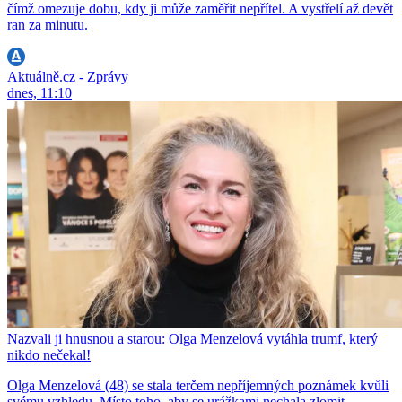
čímž omezuje dobu, kdy ji může zaměřit nepřítel. A vystřelí až devět
ran za minutu.
Aktuálně.cz - Zprávy
dnes, 11:10
Nazvali ji hnusnou a starou: Olga Menzelová vytáhla trumf, který
nikdo nečekal!
Olga Menzelová (48) se stala terčem nepříjemných poznámek kvůli
svému vzhledu. Místo toho, aby se urážkami nechala zlomit,