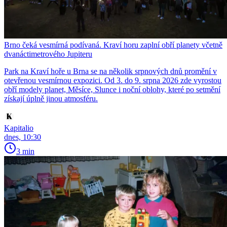
Brno čeká vesmírná podívaná. Kraví horu zaplní obří planety včetně
dvanáctimetrového Jupiteru
Park na Kraví hoře u Brna se na několik srpnových dnů promění v
otevřenou vesmírnou expozici. Od 3. do 9. srpna 2026 zde vyrostou
obří modely planet, Měsíce, Slunce i noční oblohy, které po setmění
získají úplně jinou atmosféru.
Kapitalio
dnes, 10:30
3 min