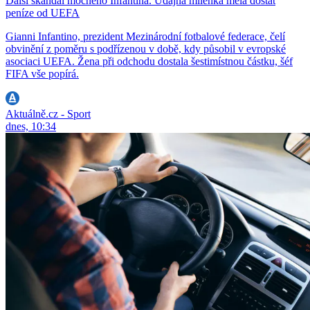
Další skandál mocného Infantina. Údajná milenka měla dostat
peníze od UEFA
Gianni Infantino, prezident Mezinárodní fotbalové federace, čelí
obvinění z poměru s podřízenou v době, kdy působil v evropské
asociaci UEFA. Žena při odchodu dostala šestimístnou částku, šéf
FIFA vše popírá.
Aktuálně.cz - Sport
dnes, 10:34