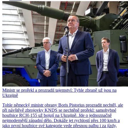
Ministr se prořekl a prozradil tajemství: Tyhle zbraně už jsou na
Ukrajině
Tohle německý ministr obrany Boris Pistorius prozradit nechtěl, ale
při návštěvě zbrojovky KNDS se nechtěně prořekl: samohybné
houfnice RCH-155 už bojují na Ukrajině. Jde o jednoznačně
nejmodernější západní dělo. Dokáže jet rychlostí přes 100 km/h a
jako první houfnice své kategorie vede přesnou palbu i za jízdy,