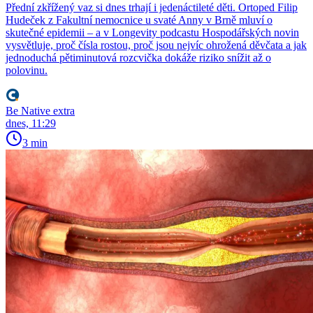
Přední zkřížený vaz si dnes trhají i jedenáctileté děti. Ortoped Filip
Hudeček z Fakultní nemocnice u svaté Anny v Brně mluví o
skutečné epidemii – a v Longevity podcastu Hospodářských novin
vysvětluje, proč čísla rostou, proč jsou nejvíc ohrožená děvčata a jak
jednoduchá pětiminutová rozcvička dokáže riziko snížit až o
polovinu.
Be Native extra
dnes, 11:29
3 min