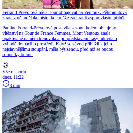
Ferrand-Prévotová měla Tour obhajovat na Ventoux. Pětiminutová
ztráta z něj udělala místo, kde může zachránit aspoň vlastní příběh
Pauline Ferrand-Prévotová postavila sezonu kolem obhajoby
vítězství na Tour de France Femmes. Mont Ventoux znala,
opakovaně na něm trénovala a při představení trasy mluvila o
výhodě domácího prostředí. Když se závod přiblížil k jeho
nejslavnějšímu stoupání, měla být ženou, před níž se budou
soupeřky bránit.
Vše o sportu
dnes, 11:22
3 min