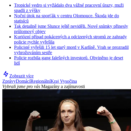
Tropické vedro si vyžádalo dva vážné pracovní úrazy, muži
spadli z výšky
Noční útok na sporťák v centru Olomouce. Škoda jde do
statisíců
Tak detailně jsme Slunce ještě neviděli. Nové snímky přinesly
průlomový objev
Kuriózní případ pokácených a odcizených stromů ze zahrady
policie rychle vyřešila
Policisté vyřešili 15 let starý mord v Karlíně. Vrah se prozradil
vyhrožováním sestře
Policie rozbila gang falešných investorů. Obviněno je deset
lidí
Zobrazit více
Zprávy
Domácí
Regionální
Kraj Vysočina
Vybrali jsme pro vás
Magazíny a zajímavosti