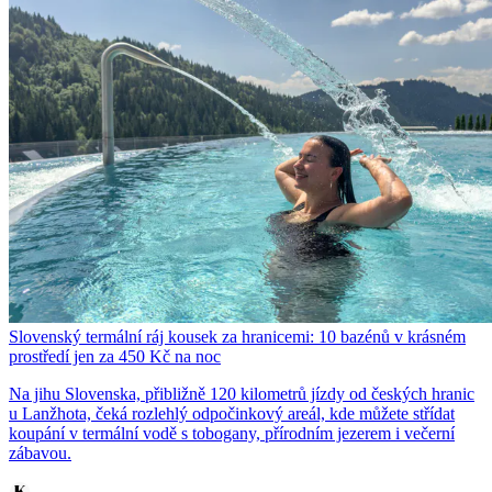
Slovenský termální ráj kousek za hranicemi: 10 bazénů v krásném
prostředí jen za 450 Kč na noc
Na jihu Slovenska, přibližně 120 kilometrů jízdy od českých hranic
u Lanžhota, čeká rozlehlý odpočinkový areál, kde můžete střídat
koupání v termální vodě s tobogany, přírodním jezerem i večerní
zábavou.