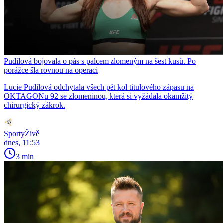
Pudilová bojovala o pás s palcem zlomeným na šest kusů. Po
porážce šla rovnou na operaci
Lucie Pudilová odchytala všech pět kol titulového zápasu na
OKTAGONu 92 se zlomeninou, která si vyžádala okamžitý
chirurgický zákrok.
SportyŽivě
dnes, 11:53
3 min