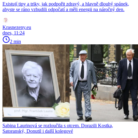
Existují tipy a triky, jak podpořit zdravý, a hlavně dlouhý spánek,
abyste se ráno vzbudili odpočatí a měli energii na náročný den.
Krasnezeny.eu
dnes, 11:24
2 min
Sabina Laurinová se rozloučila s otcem. Dorazili Kostka,
Satoranský, Donutil i další kolegové