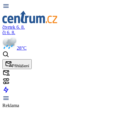
čtvrtek 6. 8.
čt 6. 8.
28°C
Přihlášení
Reklama