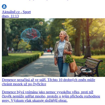
Aktuálně.cz - Sport
dnes, 11:13
Demence nezačíná až ve stáří. Těchto 10 drobných změn může
chránit mozek už po čtyřicítce
Demence bývá vnímána jako nemoc vysokého věku, proti níž
člověk nemůže udělat mnoho, protože o jejím příchodu rozhodnou
geny. Výzkum však ukazuje složitější obraz.