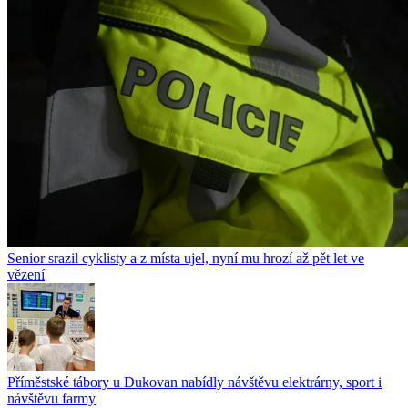
Senior srazil cyklisty a z místa ujel, nyní mu hrozí až pět let ve
vězení
Příměstské tábory u Dukovan nabídly návštěvu elektrárny, sport i
návštěvu farmy