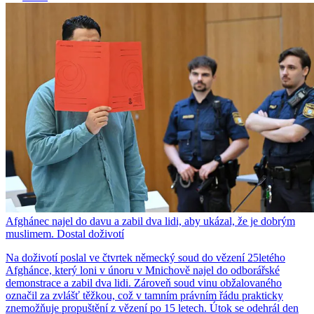
Afghánec najel do davu a zabil dva lidi, aby ukázal, že je dobrým
muslimem. Dostal doživotí
Na doživotí poslal ve čtvrtek německý soud do vězení 25letého
Afghánce, který loni v únoru v Mnichově najel do odborářské
demonstrace a zabil dva lidi. Zároveň soud vinu obžalovaného
označil za zvlášť těžkou, což v tamním právním řádu prakticky
znemožňuje propuštění z vězení po 15 letech. Útok se odehrál den