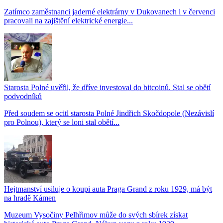
Zatímco zaměstnanci jaderné elektrárny v Dukovanech i v červenci
pracovali na zajištění elektrické energie...
Starosta Polné uvěřil, že dříve investoval do bitcoinů. Stal se obětí
podvodníků
Před soudem se ocitl starosta Polné Jindřich Skočdopole (Nezávislí
pro Polnou), který se loni stal obětí...
Hejtmanství usiluje o koupi auta Praga Grand z roku 1929, má být
na hradě Kámen
Muzeum Vysočiny Pelhřimov může do svých sbírek získat