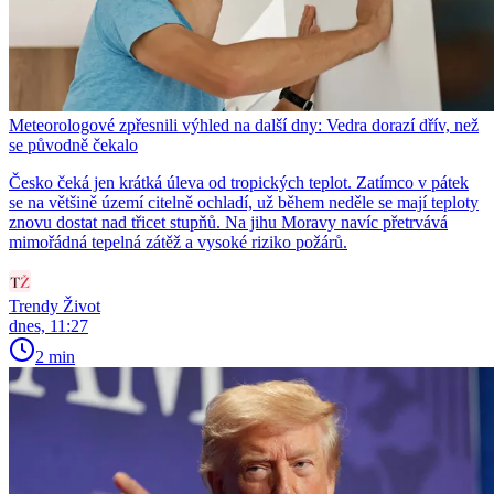
Meteorologové zpřesnili výhled na další dny: Vedra dorazí dřív, než
se původně čekalo
Česko čeká jen krátká úleva od tropických teplot. Zatímco v pátek
se na většině území citelně ochladí, už během neděle se mají teploty
znovu dostat nad třicet stupňů. Na jihu Moravy navíc přetrvává
mimořádná tepelná zátěž a vysoké riziko požárů.
Trendy Život
dnes, 11:27
2 min