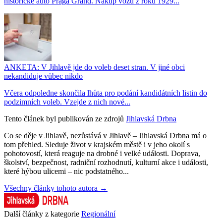
historické auto Praga Grand. Nákup vozu z roku 1929...
ANKETA: V Jihlavě jde do voleb deset stran. V jiné obci
nekandiduje vůbec nikdo
Včera odpoledne skončila lhůta pro podání kandidátních listin do
podzimních voleb. Vzejde z nich nové...
Tento článek byl publikován ze zdrojů
Jihlavská Drbna
Co se děje v Jihlavě, nezůstává v Jihlavě – Jihlavská Drbna má o
tom přehled. Sleduje život v krajském městě i v jeho okolí s
pohotovostí, která reaguje na drobné i velké události. Doprava,
školství, bezpečnost, radniční rozhodnutí, kulturní akce i události,
které hýbou ulicemi – nic podstatného...
Všechny články tohoto autora →
Další články z kategorie
Regionální