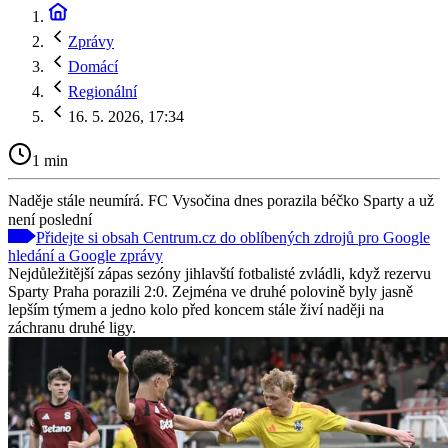
Zprávy
Domácí
Regionální
16. 5. 2026, 17:34
1 min
Naděje stále neumírá. FC Vysočina dnes porazila béčko Sparty a už
není poslední
Přidejte si obsah Centrum.cz do oblíbených zdrojů pro Google
hledání a Google zprávy
Nejdůležitější zápas sezóny jihlavští fotbalisté zvládli, když rezervu
Sparty Praha porazili 2:0. Zejména ve druhé polovině byly jasně
lepším týmem a jedno kolo před koncem stále živí naději na
záchranu druhé ligy.