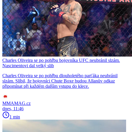
Charles Oliveira se po pohřbu bojovníka UFC neubránil slzám.
Nascimentovi dal velký slib
Charles Oliveira se po pohřbu dlouholetého parťáka neubránil
slzám. Slíbil, že bojovníci Chute Boxe budou Allanův odkaz
připomínat při každém dalším vstupu do klece.
MMAMAG.cz
dnes, 11:46
1 min