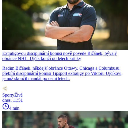
Extraligovou disciplinární komisi nově povede Bičánek, bývalý
obránce NHL. Ujčík končí po letech kritiky
Radim Bičánek, někdejší obránce Ottawy, Chicaga a Columbusu,
přebírá disciplinární komisi Tipsport extraligy po Viktoru Ujčíkovi,
jemuž skončil mandát po osmi letech.
SportyŽivě
dnes, 11:51
4 min