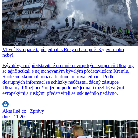
Vlivní Evropané tajně jednali s Rusy o Ukrajině. Kyjev u toho
nebyl
Bývalí vysocí představitelé předních evropských spojenců Ukrajiny
se tajně setkali s nejmenovaným bývalým představitelem Kremlu.
Společně zkoumali možná budoucí mírová jednání. Podle
dostupných informací se schůzky neúčastnil žádný zástupce
Ukrajiny. Přinejmenším jedno podobné jednání mezi bývalými
evropskými a ruskými představiteli se uskutečnilo nedávno.
Aktuálně.cz - Zprávy
dnes, 11:20