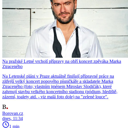
Na pražské Letné vrcholí přípravy na obří koncert zpěváka Marka
Ztraceného
Na Letenské pláni v Praze aktuálně finišují přípravné práce na
zítřejší velký koncert popového písničkáře a skladatele Marka
Ztraceného (foto; vlastním jménem Miroslav Slodičák), které
zahrnují stavbu velkého koncertního stadionu (pódium, hlediště,
zázemí, toalety atd. - viz malá foto dole) na "zelené louce".
Borovan.cz
dnes, 11:34
1 min