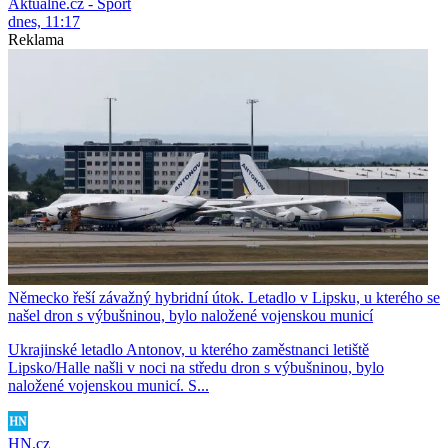
Aktuálně.cz - Sport
dnes, 11:17
Reklama
Německo řeší závažný hybridní útok. Letadlo v Lipsku, u kterého se
našel dron s výbušninou, bylo naložené vojenskou municí
Ukrajinské letadlo Antonov, u kterého zaměstnanci letiště
Lipsko/Halle našli v noci na středu dron s výbušninou, bylo
naložené vojenskou municí. S...
HN.cz