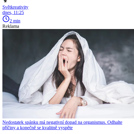
Světkreativity
dnes, 11:25
2 min
Reklama
Nedostatek spánku má negativní dopad na organismus. Odhalte
příčiny a konečně se kvalitně vyspěte