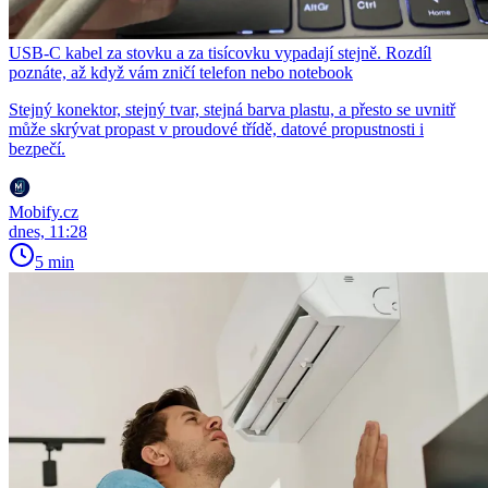
USB-C kabel za stovku a za tisícovku vypadají stejně. Rozdíl
poznáte, až když vám zničí telefon nebo notebook
Stejný konektor, stejný tvar, stejná barva plastu, a přesto se uvnitř
může skrývat propast v proudové třídě, datové propustnosti i
bezpečí.
Mobify.cz
dnes, 11:28
5 min