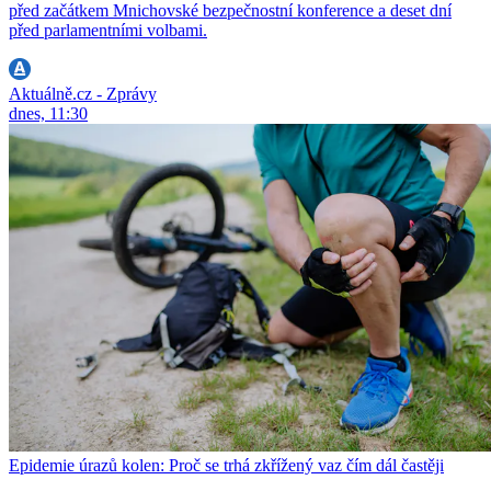
před začátkem Mnichovské bezpečnostní konference a deset dní
před parlamentními volbami.
Aktuálně.cz - Zprávy
dnes, 11:30
Epidemie úrazů kolen: Proč se trhá zkřížený vaz čím dál častěji