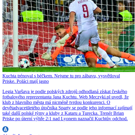
Kuchta trénoval s béčkem. Nejsme tu pro zábavu, vysvětloval
Priske. Poláci mají jasno
Legia Varšava je podle polských zdrojů odhodlaná získat českého
fotbalového reprezentanta Jana Kuchtu. Web Meczyki.pl uvedl, že
klub z hlavního města má nicméně tvrdou konkurenci. O
devětadvacetiletého útočníka Sparty se podle jeho informací zajímají
také další polské týmy a kluby z Kataru a Turecka. Trenér Brian
Priske po úterní výhře 2:1 nad Lyonem naznačil Kuchtův odchod.