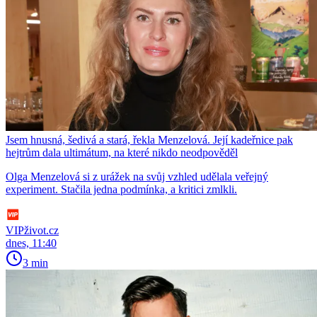
Jsem hnusná, šedivá a stará, řekla Menzelová. Její kadeřnice pak
hejtrům dala ultimátum, na které nikdo neodpověděl
Olga Menzelová si z urážek na svůj vzhled udělala veřejný
experiment. Stačila jedna podmínka, a kritici zmlkli.
VIPživot.cz
dnes, 11:40
3 min