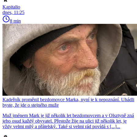
Kapitalio
dnes, 11:25
8 min
Kadeřník proměnil bezdomovce Marka, nyní je k nepoznání. Uhádli
byste, že jde o stejného muže
Muž jménem Mark je již několik let bezdomovcem a v Olsztyně zná
jeho osud každý obyvatel. Přestože žije na ulici již několik let, je
vždy velmi milý a přátelský. Také si velmi rád povídá s [...]...