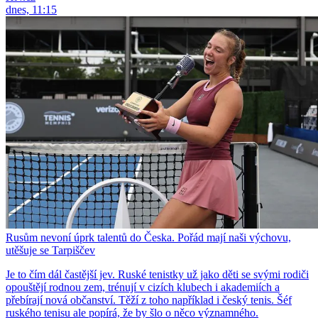
dnes, 11:15
Rusům nevoní úprk talentů do Česka. Pořád mají naši výchovu,
utěšuje se Tarpiščev
Je to čím dál častější jev. Ruské tenistky už jako děti se svými rodiči
opouštějí rodnou zem, trénují v cizích klubech i akademiích a
přebírají nová občanství. Těží z toho například i český tenis. Šéf
ruského tenisu ale popírá, že by šlo o něco významného.