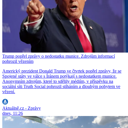
Trump popřel zprávy o nedostatku munice. Zdrojům informací
pohrozil vězením
Americký prezident Donald Trump ve čtvrtek popřel zprávy, že se
Spojené státy ve válce s Íránem potýkají s nedostatkem munice.
Anonymním zdrojům, které to sdělily médiím, v příspěvku na
sociální síti Truth Social pohrozil stíháním a dlouhým pobytem ve
vězení.
Aktuálně.cz - Zprávy
dnes, 11:26