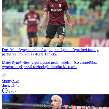
Dres Mini Ryny na tribuně a gól proti Lyonu. Rynešovi fandily
partnerka Frolíková i dcera Tonička
Matěj Ryneš vítězný gól Lyonu nedal, udělal něco cennějšího:
vyrovnal a připravil rozhodující branku Mercada.
SportyŽivě
dnes, 11:48
3 min