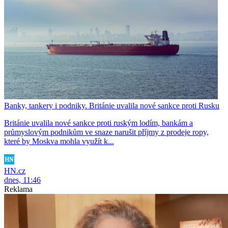
Banky, tankery i podniky. Británie uvalila nové sankce proti Rusku
Británie uvalila nové sankce proti ruským lodím, bankám a
průmyslovým podnikům ve snaze narušit příjmy z prodeje ropy,
které by Moskva mohla využít k...
HN.cz
dnes, 11:46
Reklama