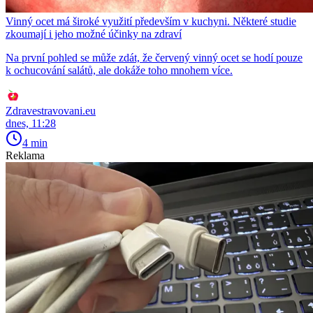
Vinný ocet má široké využití především v kuchyni. Některé studie
zkoumají i jeho možné účinky na zdraví
Na první pohled se může zdát, že červený vinný ocet se hodí pouze
k ochucování salátů, ale dokáže toho mnohem více.
Zdravestravovani.eu
dnes, 11:28
4 min
Reklama