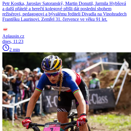
Petr Kostka, Jaroslav Satoranský, Martin Donutil, Jarmila Hybšová
a další přátelé a herečtí kolegové přišli dát poslední sbohem
režisérovi, pedagogovi a bývalému řediteli Divadla na Vinohradech
Františku Laurinovi. Zemřel 31. července ve věku 91 let.
Aplausin.cz
dnes, 11:23
2 min