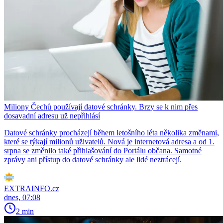
Miliony Čechů používají datové schránky. Brzy se k nim přes
dosavadní adresu už nepřihlásí
Datové schránky procházejí během letošního léta několika změnami,
které se týkají milionů uživatelů. Nová je internetová adresa a od 1.
srpna se změnilo také přihlašování do Portálu občana. Samotné
zprávy ani přístup do datové schránky ale lidé neztrácejí.
EXTRAINFO.cz
dnes, 07:08
2 min