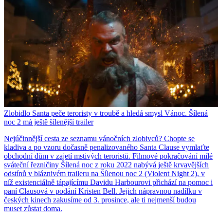
Zlobidlo Santa peče teroristy v troubě a hledá smysl Vánoc. Šílená
noc 2 má ještě šílenější trailer
Nejúčinnější cesta ze seznamu vánočních zlobivců? Chopte se
kladiva a po vzoru dočasně penalizovaného Santa Clause vymlaťte
obchodní dům v zajetí mstivých teroristů. Filmové pokračování milé
sváteční řezničiny Šílená noc z roku 2022 nabývá ještě krvavějších
odstínů v bláznivém traileru na Šílenou noc 2 (Violent Night 2), v
níž existenciálně tápajícímu Davidu Harbourovi přichází na pomoc i
paní Clausová v podání Kristen Bell. Jejich nápravnou nadílku v
českých kinech zakusíme od 3. prosince, ale ti nejmenší budou
muset zůstat doma.