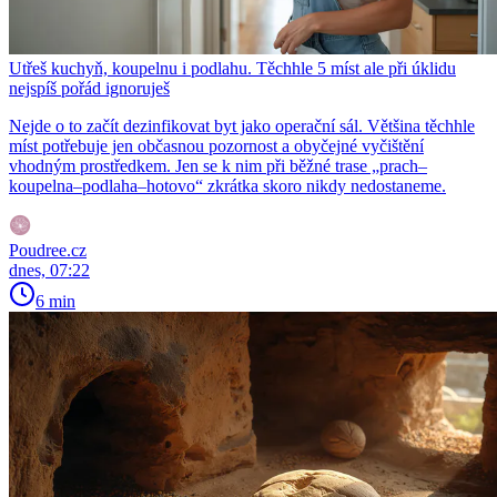
Utřeš kuchyň, koupelnu i podlahu. Těchhle 5 míst ale při úklidu
nejspíš pořád ignoruješ
Nejde o to začít dezinfikovat byt jako operační sál. Většina těchhle
míst potřebuje jen občasnou pozornost a obyčejné vyčištění
vhodným prostředkem. Jen se k nim při běžné trase „prach–
koupelna–podlaha–hotovo“ zkrátka skoro nikdy nedostaneme.
Poudree.cz
dnes, 07:22
6 min