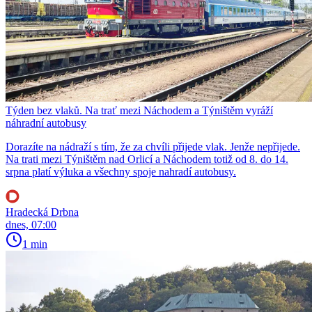
Týden bez vlaků. Na trať mezi Náchodem a Týništěm vyráží
náhradní autobusy
Dorazíte na nádraží s tím, že za chvíli přijede vlak. Jenže nepřijede.
Na trati mezi Týništěm nad Orlicí a Náchodem totiž od 8. do 14.
srpna platí výluka a všechny spoje nahradí autobusy.
Hradecká Drbna
dnes, 07:00
1 min