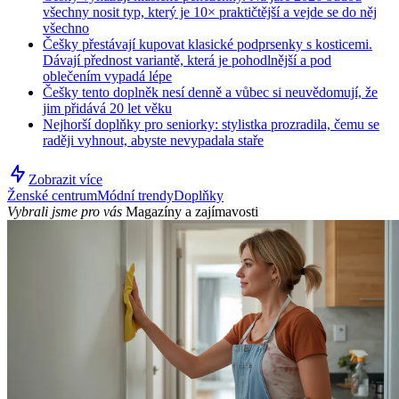
všechny nosit typ, který je 10× praktičtější a vejde se do něj
všechno
Češky přestávají kupovat klasické podprsenky s kosticemi.
Dávají přednost variantě, která je pohodlnější a pod
oblečením vypadá lépe
Češky tento doplněk nesí denně a vůbec si neuvědomují, že
jim přidává 20 let věku
Nejhorší doplňky pro seniorky: stylistka prozradila, čemu se
raději vyhnout, abyste nevypadala staře
Zobrazit více
Ženské centrum
Módní trendy
Doplňky
Vybrali jsme pro vás
Magazíny a zajímavosti