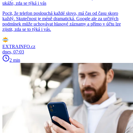
ukáže, zda se týká i vás
Pocit, že telefon poslouchá každé slovo, má čas od času skoro
každý. Skutečnost je méně dramatická. Google ale za určitých
podmínek může uchovávat hlasové záznamy a přímo v účtu lze
zjistit, zda se to týká i vás.
EXTRAINFO.cz
dnes, 07:03
2 min