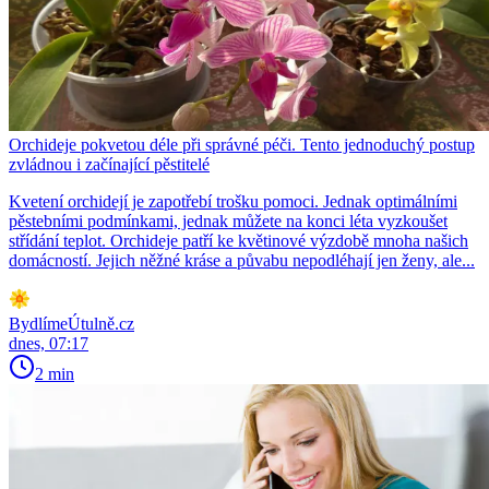
Orchideje pokvetou déle při správné péči. Tento jednoduchý postup
zvládnou i začínající pěstitelé
Kvetení orchidejí je zapotřebí trošku pomoci. Jednak optimálními
pěstebními podmínkami, jednak můžete na konci léta vyzkoušet
střídání teplot. Orchideje patří ke květinové výzdobě mnoha našich
domácností. Jejich něžné kráse a půvabu nepodléhají jen ženy, ale...
BydlímeÚtulně.cz
dnes, 07:17
2 min