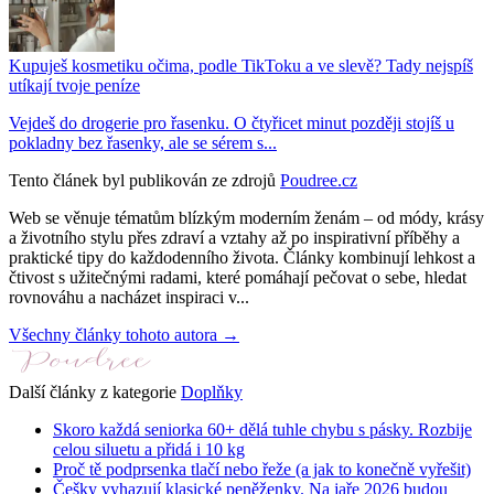
Kupuješ kosmetiku očima, podle TikToku a ve slevě? Tady nejspíš
utíkají tvoje peníze
Vejdeš do drogerie pro řasenku. O čtyřicet minut později stojíš u
pokladny bez řasenky, ale se sérem s...
Tento článek byl publikován ze zdrojů
Poudree.cz
Web se věnuje tématům blízkým moderním ženám – od módy, krásy
a životního stylu přes zdraví a vztahy až po inspirativní příběhy a
praktické tipy do každodenního života. Články kombinují lehkost a
čtivost s užitečnými radami, které pomáhají pečovat o sebe, hledat
rovnováhu a nacházet inspiraci v...
Všechny články tohoto autora →
Další články z kategorie
Doplňky
Skoro každá seniorka 60+ dělá tuhle chybu s pásky. Rozbije
celou siluetu a přidá i 10 kg
Proč tě podprsenka tlačí nebo řeže (a jak to konečně vyřešit)
Češky vyhazují klasické peněženky. Na jaře 2026 budou