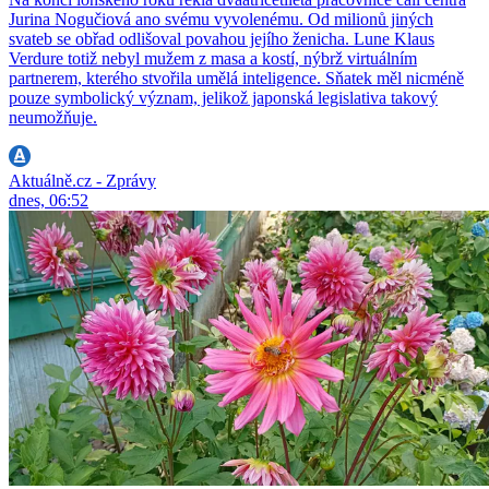
Jurina Nogučiová ano svému vyvolenému. Od milionů jiných
svateb se obřad odlišoval povahou jejího ženicha. Lune Klaus
Verdure totiž nebyl mužem z masa a kostí, nýbrž virtuálním
partnerem, kterého stvořila umělá inteligence. Sňatek měl nicméně
pouze symbolický význam, jelikož japonská legislativa takový
neumožňuje.
Aktuálně.cz - Zprávy
dnes, 06:52