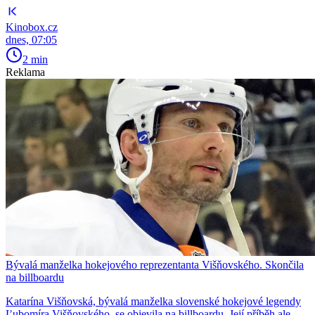
Kinobox.cz
dnes, 07:05
2 min
Reklama
Bývalá manželka hokejového reprezentanta Višňovského. Skončila
na billboardu
Katarína Višňovská, bývalá manželka slovenské hokejové legendy
Ľubomíra Višňovského, se objevila na billboardu. Její příběh ale