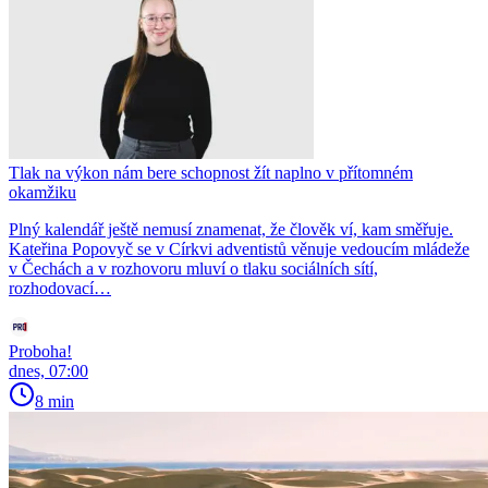
Tlak na výkon nám bere schopnost žít naplno v přítomném
okamžiku
Plný kalendář ještě nemusí znamenat, že člověk ví, kam směřuje.
Kateřina Popovyč se v Církvi adventistů věnuje vedoucím mládeže
v Čechách a v rozhovoru mluví o tlaku sociálních sítí,
rozhodovací…
Proboha!
dnes, 07:00
8 min