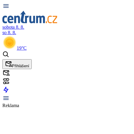
sobota 8. 8.
so 8. 8.
19°C
Přihlášení
Reklama