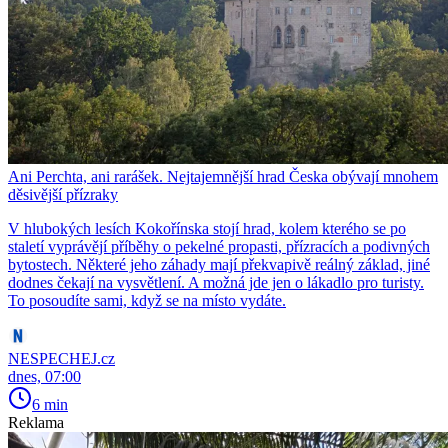
Ani Perchta, ani rarášek. Nejtajemnější hrad Česka obývají mnohem
děsivější přízraky
V hlubokých lesích Kokořínska stojí hrad, kolem kterého se po
staletí vyprávějí příběhy o pekelné propasti, přízracích a podivných
bytostech. Některé jeho záhady mají překvapivě reálný základ, jiné
dodnes čekají na vysvětlení. A možná jde jen o lákadlo pro turisty.
To posoudíte sami, když se na místo vydáte.
NESPECHEJ.cz
dnes, 07:00
6 min
Reklama