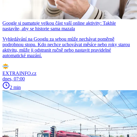
Google si pamatuje velkou část vaší online aktivity: Takhle
nastavíte, aby se historie sama mazala
Vyhledávání na Googlu za sebou může nechávat poměrně
podrobnou stopu. Kdo nechce uchovávat měsíce nebo roky starou
aktivitu, může ji odstranit ručně nebo nastavit pravidelné
automatické mazání.
EXTRAINFO.cz
dnes, 07:00
2 min