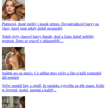
Platinová, tlusté melíry i skunk stripes. Devadesátkové barvy na
vlasy, které jsme nikdy úplně neopustily
Tehdy byly vlasové barvy hlasité, drzé a často úplně neřešily
jemnost. Dnes se vracejí v uhlazenější,...
Spálila ses na slunci. Co udělat dnes večer a čím si kůži rozhodně
dál netrápit
Večer sundáš šaty a zjistíš, že ramínka vytvořila na těle mapu. Kůže
je červená, horká, napjatá a každý...