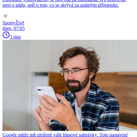
není o pádu, spíš o tom, co se skrývá za známým příjmením.
SportyŽivě
dnes, 07:05
3 min
Google může mít uložené vaše hlasové nahrávky: Toto nastavení