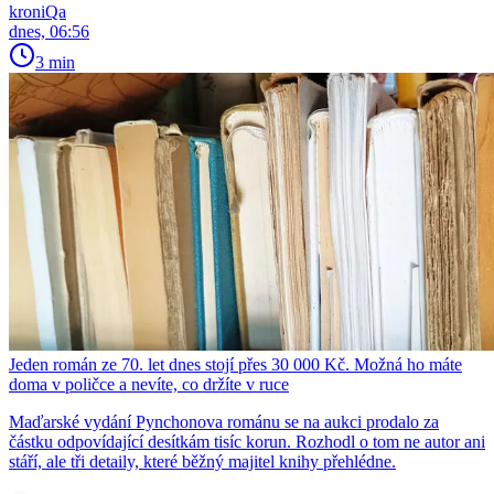
kroniQa
dnes, 06:56
3 min
Jeden román ze 70. let dnes stojí přes 30 000 Kč. Možná ho máte
doma v poličce a nevíte, co držíte v ruce
Maďarské vydání Pynchonova románu se na aukci prodalo za
částku odpovídající desítkám tisíc korun. Rozhodl o tom ne autor ani
stáří, ale tři detaily, které běžný majitel knihy přehlédne.