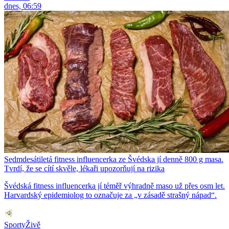
dnes, 06:59
Sedmdesátiletá fitness influencerka ze Švédska jí denně 800 g masa.
Tvrdí, že se cítí skvěle, lékaři upozorňují na rizika
Švédská fitness influencerka jí téměř výhradně maso už přes osm let.
Harvardský epidemiolog to označuje za „v zásadě strašný nápad“.
SportyŽivě