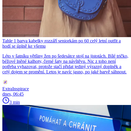
Tahle 1 barva kabelky rozzáří seniorkám po 60 celý letní outfit a
hodí se úplně ke všemu
Léto v šatníku většiny žen po šedesátce stojí na jistotách. Bílé tričko,
béžové lněné kalhoty, černé šaty na návštěvu. Nic z toho není
potřeba vyhazovat, protože stačí přidat jediný výrazný doplněk a
celý dojem se promění. Letos je navíc jasno, po jaké barvě sáhnout.
ExtraInspirace
dnes, 06:45
3 min