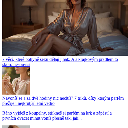
7 věcí, které bohyně sexu dělají jinak. A s krajkovým prádlem to
skoro nesouvisí
Navoníš se a za dvě hodiny nic necítíš? 7 triků, díky kterým parfém
přežije i nejkrutjší letní vedro
Ráno vyjdeš z koupelny, stříkneš si parfém na krk a zápěstí a
prvních dvacet minut voníš přesně tak, jak...