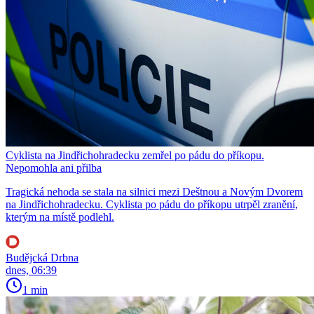
Cyklista na Jindřichohradecku zemřel po pádu do příkopu.
Nepomohla ani přilba
Tragická nehoda se stala na silnici mezi Deštnou a Novým Dvorem
na Jindřichohradecku. Cyklista po pádu do příkopu utrpěl zranění,
kterým na místě podlehl.
Budějcká Drbna
dnes, 06:39
1 min