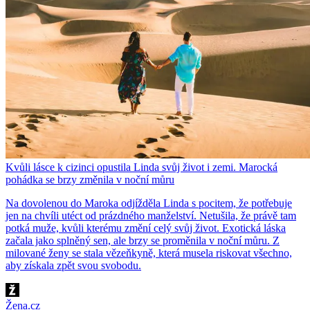
Kvůli lásce k cizinci opustila Linda svůj život i zemi. Marocká
pohádka se brzy změnila v noční můru
Na dovolenou do Maroka odjížděla Linda s pocitem, že potřebuje
jen na chvíli utéct od prázdného manželství. Netušila, že právě tam
potká muže, kvůli kterému změní celý svůj život. Exotická láska
začala jako splněný sen, ale brzy se proměnila v noční můru. Z
milované ženy se stala vězeňkyně, která musela riskovat všechno,
aby získala zpět svou svobodu.
Žena.cz