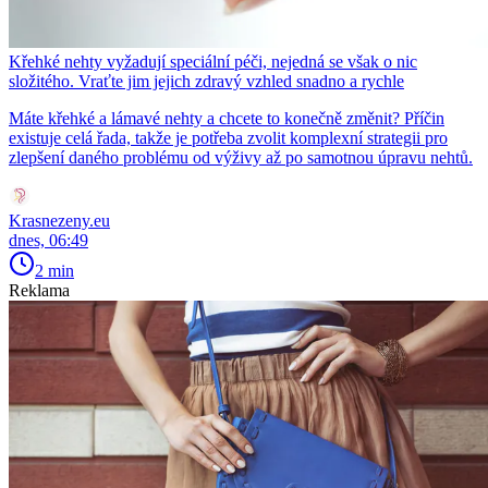
Křehké nehty vyžadují speciální péči, nejedná se však o nic
složitého. Vraťte jim jejich zdravý vzhled snadno a rychle
Máte křehké a lámavé nehty a chcete to konečně změnit? Příčin
existuje celá řada, takže je potřeba zvolit komplexní strategii pro
zlepšení daného problému od výživy až po samotnou úpravu nehtů.
Krasnezeny.eu
dnes, 06:49
2 min
Reklama