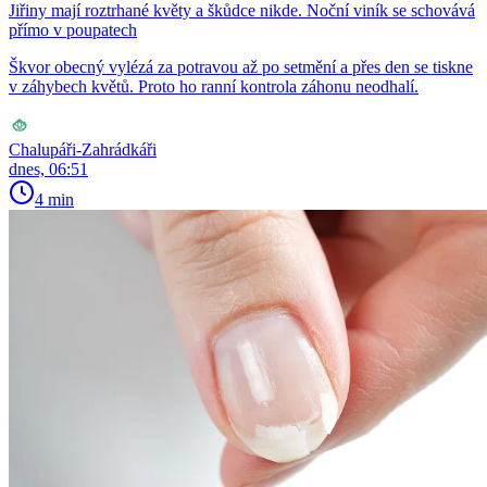
Jiřiny mají roztrhané květy a škůdce nikde. Noční viník se schovává
přímo v poupatech
Škvor obecný vylézá za potravou až po setmění a přes den se tiskne
v záhybech květů. Proto ho ranní kontrola záhonu neodhalí.
Chalupáři-Zahrádkáři
dnes, 06:51
4 min