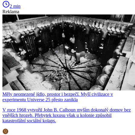
2 min
Reklama
Měly neomezené jídlo, prostor i bezpečí. Myší civilizace v
experimentu Universe 25 přesto zanikla
V roce 1968 vytvořil John B. Calhoun myším dokonalý domov bez
vnějších hrozeb. Přebytek luxusu však u kolonie způsobil
katastrofální sociální kolaps.