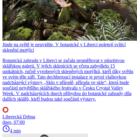
Jinde na světě je neuvidíte. V botanické v Liberci poletují svítící
sklenění motýlci
Botanická zahrada v Liberci se začala proměňovat v působivou
sklářskou galerii. V jejích sklenících se včera zabydlelo 15
unikátních, ručně vyrobených skleněných motýlků, kteří díky světlu
ve svém těle září. Tato dechberoucí instalace je první vlaštovkou
nadcházející výstavy „Sklo v přírodě, příroda ve skle“, která bude
součástí největšího sklářského festivalu v Česku Crystal Valley
Week. V nadcházejících dnech přibydou do botanické zahrady díla
dalších sklářů, kteří budou také součástí výstavy.
Liberecká Drbna
dnes, 07:00
4 min