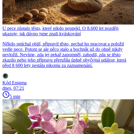
U pece zůstalo těsto, které nikdo neupekl. O 8.600 let později
ukazuje, jak dávno jsme znali kváskování
Někdo smíchal obilí, připravil těsto, nechal ho pracovat a položil
vedle pece. Potom se ale něco stalo a bochník už do ohně nikdy
nevložil. Nevíme, zda jej pekař zapomněl, zahodil, zda se těsto
zkazilo nebo jeho přípravu přerušila úplně obyčejná událost, která
před 8 600 lety nestála nikomu za zaznamenání.
Kód Enigma
dnes, 07:21
5 min