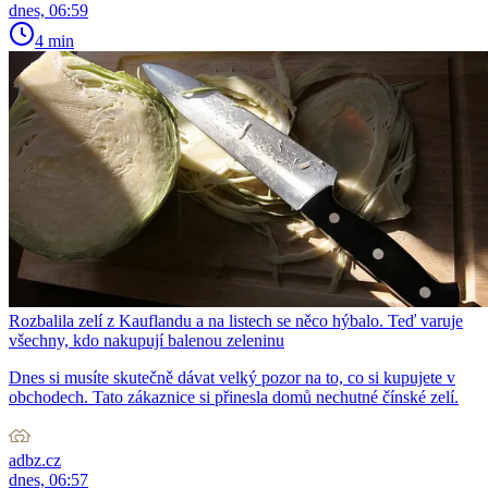
dnes, 06:59
4 min
Rozbalila zelí z Kauflandu a na listech se něco hýbalo. Teď varuje
všechny, kdo nakupují balenou zeleninu
Dnes si musíte skutečně dávat velký pozor na to, co si kupujete v
obchodech. Tato zákaznice si přinesla domů nechutné čínské zelí.
adbz.cz
dnes, 06:57