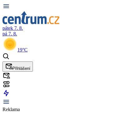
pátek 7. 8.
pá 7. 8.
19°C
Přihlášení
Reklama