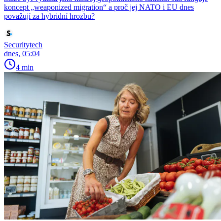
koncept „weaponized migration“ a proč jej NATO i EU dnes
považují za hybridní hrozbu?
Securitytech
dnes, 05:04
4 min