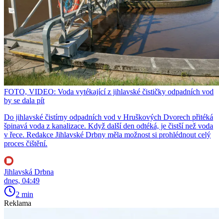
FOTO, VIDEO: Voda vytékající z jihlavské čističky odpadních vod
by se dala pít
Do jihlavské čistírny odpadních vod v Hruškových Dvorech přitéká
špinavá voda z kanalizace. Když další den odtéká, je čistší než voda
v řece. Redakce Jihlavské Drbny měla možnost si prohlédnout celý
proces čištění.
Jihlavská Drbna
dnes, 04:49
2 min
Reklama