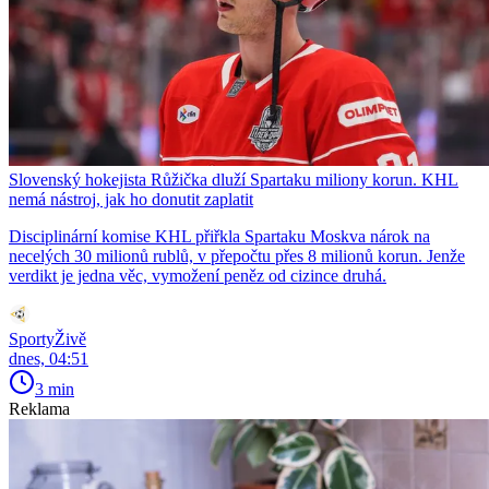
Slovenský hokejista Růžička dluží Spartaku miliony korun. KHL
nemá nástroj, jak ho donutit zaplatit
Disciplinární komise KHL přiřkla Spartaku Moskva nárok na
necelých 30 milionů rublů, v přepočtu přes 8 milionů korun. Jenže
verdikt je jedna věc, vymožení peněz od cizince druhá.
SportyŽivě
dnes, 04:51
3 min
Reklama