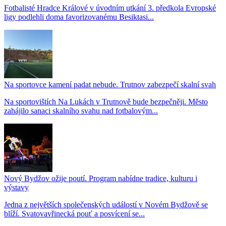
Fotbalisté Hradce Králové v úvodním utkání 3. předkola Evropské
ligy podlehli doma favorizovanému Besiktasi...
Na sportovce kamení padat nebude. Trutnov zabezpečí skalní svah
Na sportovištích Na Lukách v Trutnově bude bezpečněji. Město
zahájilo sanaci skalního svahu nad fotbalovým...
Nový Bydžov ožije poutí. Program nabídne tradice, kulturu i
výstavy
Jedna z největších společenských událostí v Novém Bydžově se
blíží. Svatovavřinecká pouť a posvícení se...