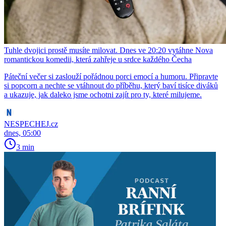
Tuhle dvojici prostě musíte milovat. Dnes ve 20:20 vytáhne Nova
romantickou komedii, která zahřeje u srdce každého Čecha
Páteční večer si zaslouží pořádnou porci emocí a humoru. Připravte
si popcorn a nechte se vtáhnout do příběhu, který baví tisíce diváků
a ukazuje, jak daleko jsme ochotni zajít pro ty, které milujeme.
NESPECHEJ.cz
dnes, 05:00
3 min