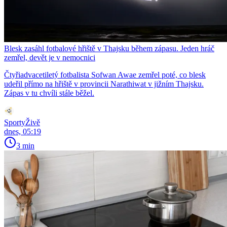
Blesk zasáhl fotbalové hřiště v Thajsku během zápasu. Jeden hráč
zemřel, devět je v nemocnici
Čtyřiadvacetiletý fotbalista Sofwan Awae zemřel poté, co blesk
udeřil přímo na hřiště v provincii Narathiwat v jižním Thajsku.
Zápas v tu chvíli stále běžel.
SportyŽivě
dnes, 05:19
3 min