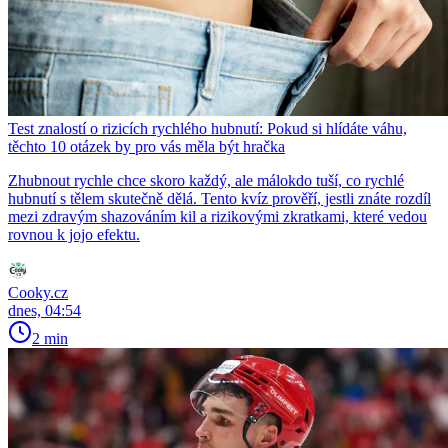
Test znalostí o rizicích rychlého hubnutí: Pokud si hlídáte váhu,
těchto 10 otázek by pro vás měla být hračka
Zhubnout rychle chce skoro každý, ale málokdo tuší, co rychlé
hubnutí s tělem skutečně dělá. Tento kvíz prověří, jestli znáte rozdíl
mezi zdravým shazováním kil a rizikovými zkratkami, které vedou
rovnou k jojo efektu.
Cooky.cz
dnes, 04:54
2 min