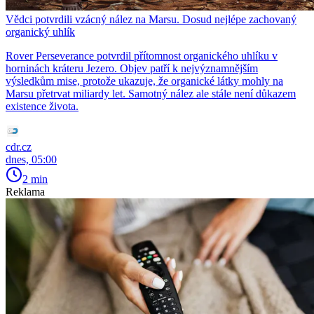
Vědci potvrdili vzácný nález na Marsu. Dosud nejlépe zachovaný
organický uhlík
Rover Perseverance potvrdil přítomnost organického uhlíku v
horninách kráteru Jezero. Objev patří k nejvýznamnějším
výsledkům mise, protože ukazuje, že organické látky mohly na
Marsu přetrvat miliardy let. Samotný nález ale stále není důkazem
existence života.
cdr.cz
dnes, 05:00
2 min
Reklama