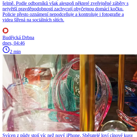
šelmě. Podle odborníků však alespoň některé zveřejněné záběry s
největší pravděpodobností zachycují obyčejnou domácí kočku.
Policie přesto oznámení nepodceňuje a kontroluje i fotografie a
videa šířená na sociálních sítích.
Budějcká Drbna
dnes, 04:46
2 min
Svícen z půdy stojí víc než nový iPhone. Sběratelé loví cínové kusy