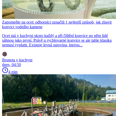
Zapomeňte na ocet: odborníci označili 1 nejlepší způsob, jak zbavit
konvici vodního kamene
Ocet má v kuchyni skoro každý a při čištění konvice po něm lidé
sáhnou jako první. Právě u rychlovarné konvice se ale tahle klasika
nemusí vyplatit. Existuje levná surovina, kterou...
Bruneta v kuchyni
dnes, 04:50
4 min