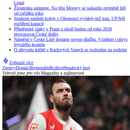
Letné
Žloutenka ustupuje. Na jihu Moravy se nakazilo nejméně lidí
od začátku roku
Studenti zaplnili koleje v Olomouci rychleji než loni. UP řeší
rozšíření kapacit
Příměstské vlaky v Praze a okolí budou od roku 2030
provozovat České dráhy
Náměstí v České Lípě dostane novou dlažbu. Vznikne i obrys
bývalého kostela
O převodu letiště v Karlových Varech se rozhodne na podzim
Zobrazit více
Zprávy
Domácí
Regionální
Králověhradecký kraj
Vybrali jsme pro vás
Magazíny a zajímavosti