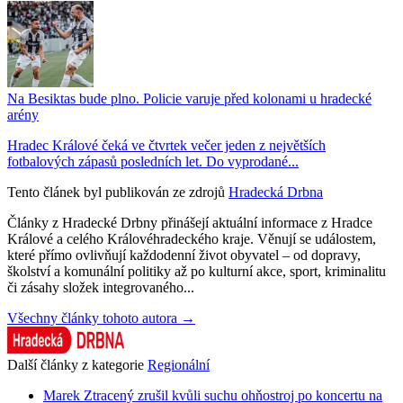
Na Besiktas bude plno. Policie varuje před kolonami u hradecké
arény
Hradec Králové čeká ve čtvrtek večer jeden z největších
fotbalových zápasů posledních let. Do vyprodané...
Tento článek byl publikován ze zdrojů
Hradecká Drbna
Články z Hradecké Drbny přinášejí aktuální informace z Hradce
Králové a celého Královéhradeckého kraje. Věnují se událostem,
které přímo ovlivňují každodenní život obyvatel – od dopravy,
školství a komunální politiky až po kulturní akce, sport, kriminalitu
či zásahy složek integrovaného...
Všechny články tohoto autora →
Další články z kategorie
Regionální
Marek Ztracený zrušil kvůli suchu ohňostroj po koncertu na