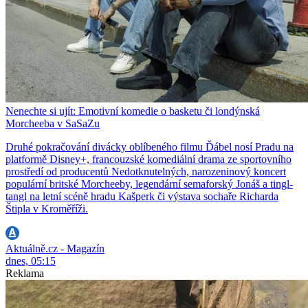
Nenechte si ujít: Emotivní komedie o basketu či londýnská
Morcheeba v SaSaZu
Druhé pokračování divácky oblíbeného filmu Ďábel nosí Pradu na
platformě Disney+, francouzské komediální drama ze sportovního
prostředí od producentů Nedotknutelných, narozeninový koncert
populární britské Morcheeby, legendární semaforský Jonáš a tingl-
tangl na letní scéně hradu Kašperk či výstava sochaře Richarda
Štipla v Kroměříži.
Aktuálně.cz - Magazín
dnes, 05:15
Reklama