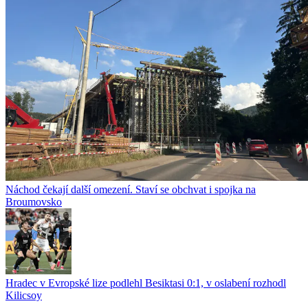
Náchod čekají další omezení. Staví se obchvat i spojka na
Broumovsko
Hradec v Evropské lize podlehl Besiktasi 0:1, v oslabení rozhodl
Kilicsoy