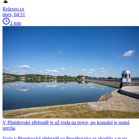
Relaxeo.cz
dnes, 04:51
2 min
V Plumlovské přehradě je už voda na trojce, po koupání je nutná
sprcha
Voda v Plumlovské přehradě na Prostějovsku se zhoršila a je na