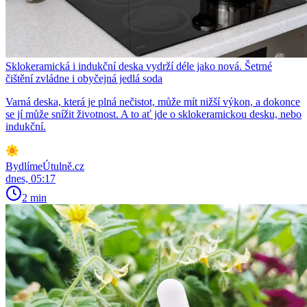
Sklokeramická i indukční deska vydrží déle jako nová. Šetrné
čištění zvládne i obyčejná jedlá soda
Varná deska, která je plná nečistot, může mít nižší výkon, a dokonce
se jí může snížit životnost. A to ať jde o sklokeramickou desku, nebo
indukční.
BydlímeÚtulně.cz
dnes, 05:17
2 min