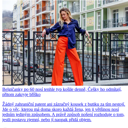
Belgičanky po 60 nosí tenhle typ košile denně, Češky ho odmítají,
přitom zakryje bříško
Žádný zahraniční patent ani zázračný kousek z butiku za tím nestojí.
Jde o věc, kterou má doma skoro každá žena, jen ji většinou nosí
jedním jediným způsobem. A právě způsob nošení rozhoduje o tom,
jestli postavu zjemní, nebo jí naopak přidá objem.