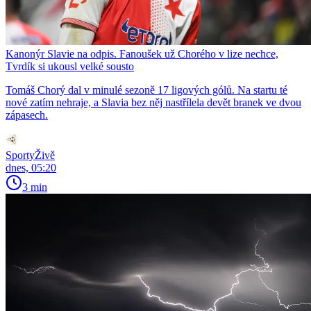
Kanonýr Slavie na odpis. Fanoušek už Chorého v lize nechce,
Tvrdík si ukousl velké sousto
Tomáš Chorý dal v minulé sezoně 17 ligových gólů. Na startu té
nové zatím nehraje, a Slavia bez něj nastřílela devět branek ve dvou
zápasech.
SportyŽivě
dnes, 05:20
3 min