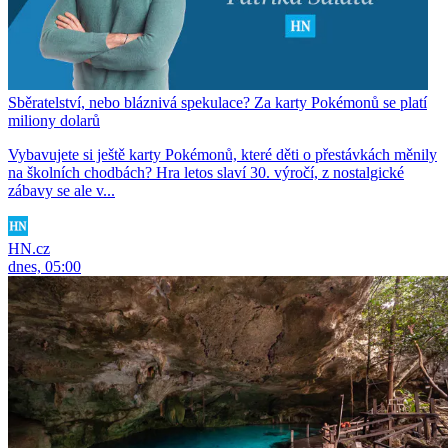
Sběratelství, nebo bláznivá spekulace? Za karty Pokémonů se platí
miliony dolarů
Vybavujete si ještě karty Pokémonů, které děti o přestávkách měnily
na školních chodbách? Hra letos slaví 30. výročí, z nostalgické
zábavy se ale v...
HN.cz
dnes, 05:00