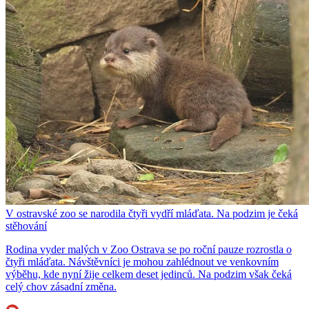
V ostravské zoo se narodila čtyři vydří mláďata. Na podzim je čeká
stěhování
Rodina vyder malých v Zoo Ostrava se po roční pauze rozrostla o
čtyři mláďata. Návštěvníci je mohou zahlédnout ve venkovním
výběhu, kde nyní žije celkem deset jedinců. Na podzim však čeká
celý chov zásadní změna.