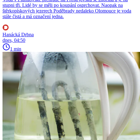
stupni tři. Lidé by se měli po koupání osprchovat. Naopak na
štěrkopískových jezerech Poděbrady nedaleko Olomouce je voda
stále čistá a má označení jedna.
Hanácká Drbna
dnes, 04:50
1 min