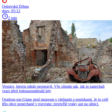
Ostravská Drbna
dnes, 05:12
2 min
Vesnice, kterou nikdo neopravil. Vše zůstalo tak, jak to zanechali
vrazi před jedenaosmdesáti lety
Oradour-sur-Glane není muzeum s vitrínami a popiskami. Je to celé
tělo obce ponechané v rozvratu: zrezivělé vraky aut na silnici.