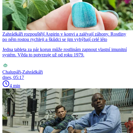
Zahrádkáři rozpouštějí Aspirin v konvi a zalévají záhony. Rostliny
po něm rostou rychleji a škůdci se jim vyhýbají celé léto
Jedna tableta za pár korun může rostlinám zapnout vlastní imunitní
systém. Věda to potvrzuje už od roku 1979.
Chalupáři-Zahrádkáři
dnes, 05:17
4 min