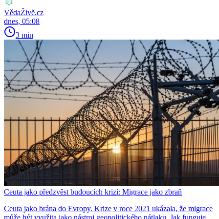
VědaŽivě.cz
dnes, 05:08
3 min
Ceuta jako předzvěst budoucích krizí: Migrace jako zbraň
Ceuta jako brána do Evropy. Krize v roce 2021 ukázala, že migrace
může být využita jako nástroj geopolitického nátlaku. Jak funguje