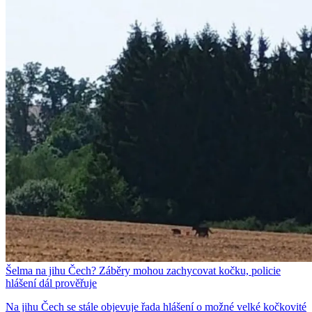
Šelma na jihu Čech? Záběry mohou zachycovat kočku, policie
hlášení dál prověřuje
Na jihu Čech se stále objevuje řada hlášení o možné velké kočkovité