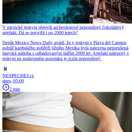
V mexické jeskyni objevili archeologové neporušený čokoládový
artefakt. Dá se po(u)žít i po 2000 letech?
Deník Mexico News Daily uvádí, že v jeskyni v Playa del Carmen
poblíž karibského pobřeží jižního Mexika byla nalezena neporušená
mayská nádoba s odhadovaným stářím 2000 let. Artefakt nalezený v
jeskyni na soukromém pozemku je zcela neporušený.
NESPECHEJ.cz
dnes, 05:00
2 min