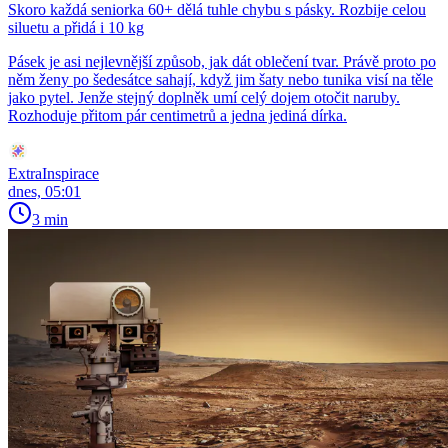
Skoro každá seniorka 60+ dělá tuhle chybu s pásky. Rozbije celou
siluetu a přidá i 10 kg
Pásek je asi nejlevnější způsob, jak dát oblečení tvar. Právě proto po
něm ženy po šedesátce sahají, když jim šaty nebo tunika visí na těle
jako pytel. Jenže stejný doplněk umí celý dojem otočit naruby.
Rozhoduje přitom pár centimetrů a jedna jediná dírka.
ExtraInspirace
dnes, 05:01
3 min