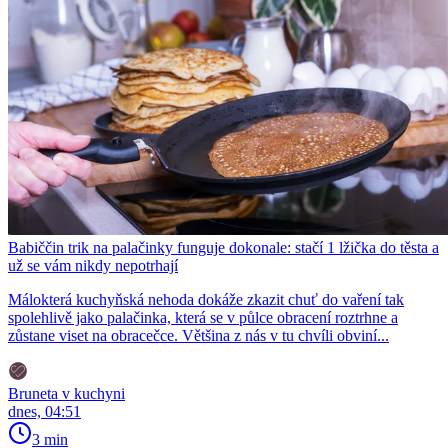
Babiččin trik na palačinky funguje dokonale: stačí 1 lžička do těsta a
už se vám nikdy nepotrhají
Málokterá kuchyňská nehoda dokáže zkazit chuť do vaření tak
spolehlivě jako palačinka, která se v půlce obracení roztrhne a
zůstane viset na obracečce. Většina z nás v tu chvíli obviní...
Bruneta v kuchyni
dnes, 04:51
3 min