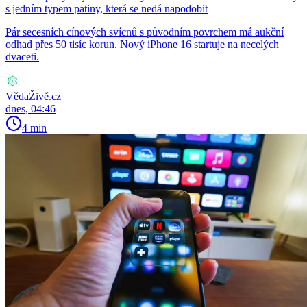
s jedním typem patiny, která se nedá napodobit
Pár secesních cínových svícnů s původním povrchem má aukční
odhad přes 50 tisíc korun. Nový iPhone 16 startuje na necelých
dvaceti.
VědaŽivě.cz
dnes, 04:46
4 min