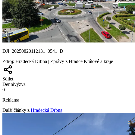
DJI_20250820112131_0541_D
Zdroj
:
Hradecká Drbna | Zprávy z Hradce Králové a kraje
Sdílet
Denní
výzva
0
Reklama
Další články z
Hradecká Drbna