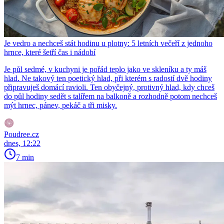
Je vedro a nechceš stát hodinu u plotny: 5 letních večeří z jednoho
hrnce, které šetří čas i nádobí
Je půl sedmé, v kuchyni je pořád teplo jako ve skleníku a ty máš
hlad. Ne takový ten poetický hlad, při kterém s radostí dvě hodiny
připravuješ domácí ravioli. Ten obyčejný, protivný hlad, kdy chceš
do půl hodiny sedět s talířem na balkoně a rozhodně potom nechceš
mýt hrnec, pánev, pekáč a tři misky.
Poudree.cz
dnes, 12:22
7 min