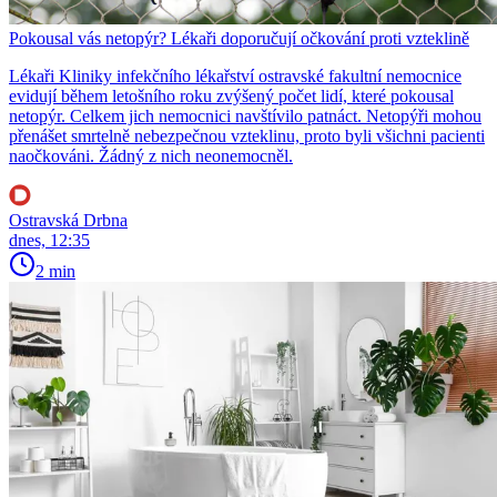
Pokousal vás netopýr? Lékaři doporučují očkování proti vzteklině
Lékaři Kliniky infekčního lékařství ostravské fakultní nemocnice
evidují během letošního roku zvýšený počet lidí, které pokousal
netopýr. Celkem jich nemocnici navštívilo patnáct. Netopýři mohou
přenášet smrtelně nebezpečnou vzteklinu, proto byli všichni pacienti
naočkováni. Žádný z nich neonemocněl.
Ostravská Drbna
dnes, 12:35
2 min