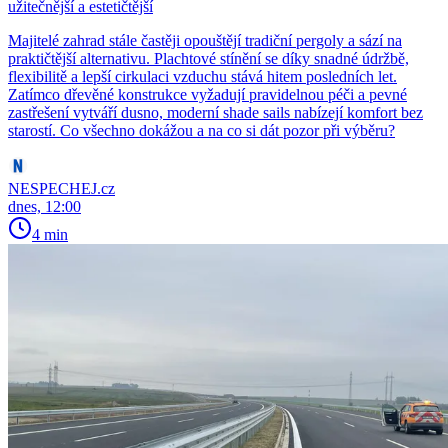
užitečnější a estetičtější
Majitelé zahrad stále častěji opouštějí tradiční pergoly a sází na
praktičtější alternativu. Plachtové stínění se díky snadné údržbě,
flexibilitě a lepší cirkulaci vzduchu stává hitem posledních let.
Zatímco dřevěné konstrukce vyžadují pravidelnou péči a pevné
zastřešení vytváří dusno, moderní shade sails nabízejí komfort bez
starostí. Co všechno dokážou a na co si dát pozor při výběru?
NESPECHEJ.cz
dnes, 12:00
4 min