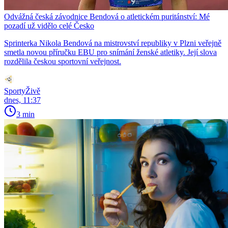
Odvážná česká závodnice Bendová o atletickém puritánství: Mé
pozadí už vidělo celé Česko
Sprinterka Nikola Bendová na mistrovství republiky v Plzni veřejně
smetla novou příručku EBU pro snímání ženské atletiky. Její slova
rozdělila českou sportovní veřejnost.
SportyŽivě
dnes, 11:37
3 min