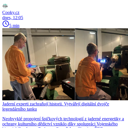
Cooky.cz
dnes, 12:05
5 min
Jaderní experti zachraňují historii. Vytvářejí digitální dvojče
legendárního tanku
Neobvyklé propojení špičkových technologií z jaderné energetiky a
ochrany kulturního dědictví vzniklo díky spolupráci Vojenského