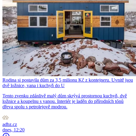
Rodina si postavila dům za 3,5 milionu Kč z kontejneru. Uvnitř jsou
dvě ložnice, vana i kuchyň do U
Tento zvenku zdánlivě malý dům skrývá prostornou kuchyň, dvě
ložnice a koupelnu s vanou. Interiér je laděn do přírodních tónů
dřeva spolu s petrolejově modrou.
adbz.cz
dnes, 12:20