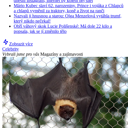
dnešní Instagram, internet by kolem něj šílel
Mário Kubec slaví 62. narozeniny. Prince i vojáka z Chlapců
a chlapů vyměnil za traktory, koně a život na ranči
Nazvali ji hnusnou a starou: Olga Menzelová vytáhla trumf,
který nikdo nečekal!
Obří váhový skok Lucie Polišenské: Má dole 22 kilo a
popsala, jak se jí změnilo tělo
Zobrazit více
Celebrity
Vybrali jsme pro vás
Magazíny a zajímavosti