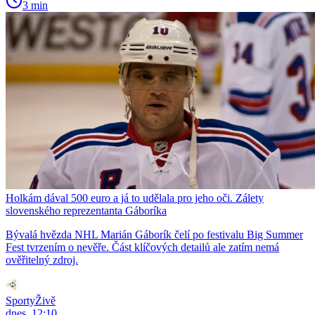
3 min
Holkám dával 500 euro a já to udělala pro jeho oči. Zálety
slovenského reprezentanta Gáboríka
Bývalá hvězda NHL Marián Gáborík čelí po festivalu Big Summer
Fest tvrzením o nevěře. Část klíčových detailů ale zatím nemá
ověřitelný zdroj.
SportyŽivě
dnes, 12:10