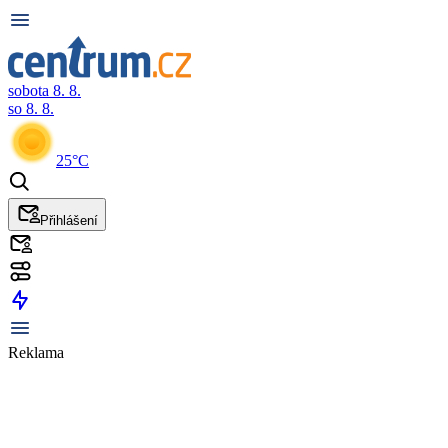
sobota 8. 8.
so 8. 8.
25°C
Přihlášení
Reklama