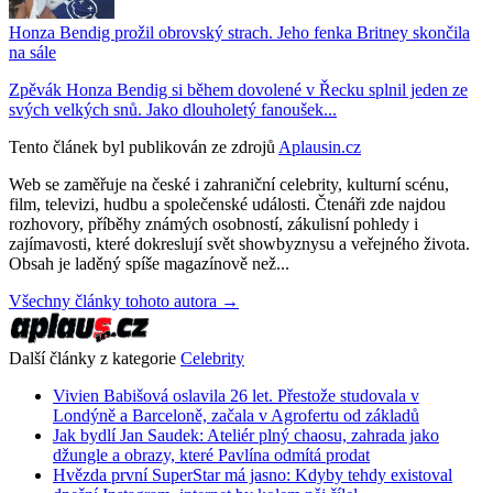
Honza Bendig prožil obrovský strach. Jeho fenka Britney skončila
na sále
Zpěvák Honza Bendig si během dovolené v Řecku splnil jeden ze
svých velkých snů. Jako dlouholetý fanoušek...
Tento článek byl publikován ze zdrojů
Aplausin.cz
Web se zaměřuje na české i zahraniční celebrity, kulturní scénu,
film, televizi, hudbu a společenské události. Čtenáři zde najdou
rozhovory, příběhy známých osobností, zákulisní pohledy i
zajímavosti, které dokreslují svět showbyznysu a veřejného života.
Obsah je laděný spíše magazínově než...
Všechny články tohoto autora →
Další články z kategorie
Celebrity
Vivien Babišová oslavila 26 let. Přestože studovala v
Londýně a Barceloně, začala v Agrofertu od základů
Jak bydlí Jan Saudek: Ateliér plný chaosu, zahrada jako
džungle a obrazy, které Pavlína odmítá prodat
Hvězda první SuperStar má jasno: Kdyby tehdy existoval