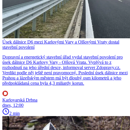
Úsek dálnice D6 mezi Karlovými Vary a Olšovými Vraty dostal
stavební povolení
Dopravní a energetický stavební úřad vydal stavební povolení pro
úsek dálnice D6 Karlovy Vary - Olšová Vrata. Vyplývá to z
rozhodnutí na jeho úřední desce, informoval server Zdopravy.cz.
Verdikt podle něj ještě není pravomocný. Poslední úsek dálnice mezi
Prahou a lázeňským městem má být dlouhý osm kilometrů a jeho
předpokládaná cena byla 4,3 miliardy korun.
Karlovarská Drbna
dnes, 12:00
2 min