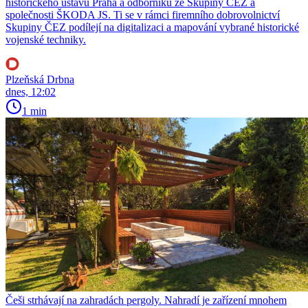
historického ústavu Praha a odborníků ze Skupiny ČEZ a
společnosti ŠKODA JS. Ti se v rámci firemního dobrovolnictví
Skupiny ČEZ podílejí na digitalizaci a mapování vybrané historické
vojenské techniky.
Plzeňská Drbna
dnes, 12:02
1 min
Češi strhávají na zahradách pergoly. Nahradí je zařízení mnohem