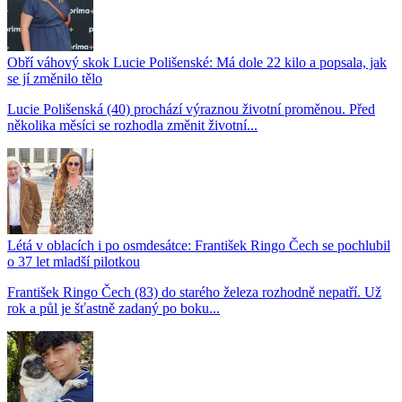
Obří váhový skok Lucie Polišenské: Má dole 22 kilo a popsala, jak
se jí změnilo tělo
Lucie Polišenská (40) prochází výraznou životní proměnou. Před
několika měsíci se rozhodla změnit životní...
Létá v oblacích i po osmdesátce: František Ringo Čech se pochlubil
o 37 let mladší pilotkou
František Ringo Čech (83) do starého železa rozhodně nepatří. Už
rok a půl je šťastně zadaný po boku...