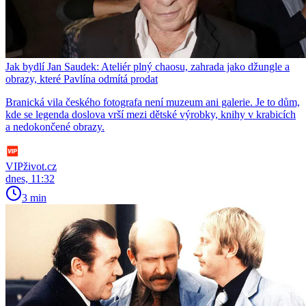
Jak bydlí Jan Saudek: Ateliér plný chaosu, zahrada jako džungle a
obrazy, které Pavlína odmítá prodat
Branická vila českého fotografa není muzeum ani galerie. Je to dům,
kde se legenda doslova vrší mezi dětské výrobky, knihy v krabicích
a nedokončené obrazy.
VIPživot.cz
dnes, 11:32
3 min