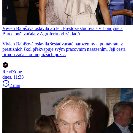
Vivien Babišová oslavila 26 let. Přestože studovala v Londýně a
Barceloně, začala v Agrofertu od základů
Vivien Babišová oslavila šestadvacáté narozeniny a po návratu z
prestižních škol překvapuje svým pracovním nasazením. Její cesta
firmou začala od nejnižších pozic.
ReadZone
dnes, 11:33
2 min