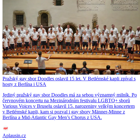
Pražský gay sbor Doodles oslavil 15 let. V Betlémské kapli zpíval s
hosty z Berlína i USA
Jediný pražský gay sbor Doodles má za sebou významný milník. Po
červnovém koncertu na Mezinárodním festivalu LGBTQ+ sborů
Various Voices v Bruselu oslavil 15. narozeniny velkým koncertem
v Betlémské kapli, kam si pozval i gay sbory Männer-Minne z
Berlína a Mid-Atlantic Gay Men’s Chorus z USA.
Aplausin.cz