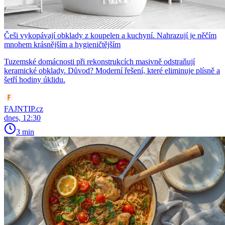
Češi vykopávají obklady z koupelen a kuchyní. Nahrazují je něčím
mnohem krásnějším a hygieničtějším
Tuzemské domácnosti při rekonstrukcích masivně odstraňují
keramické obklady. Důvod? Moderní řešení, které eliminuje plísně a
šetří hodiny úklidu.
FAJNTIP.cz
dnes, 12:30
3 min