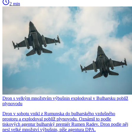
2 min
Dron s velkým množstvím výbušnin explodoval v Bulharsku poblíž
plynovodu
Dron v sobotu vnikl z Rumunska do bulharského vzdušného
prostoru a explodoval poblíž plynovodu. Oznámil to podle
tiskových agentur bulharský premiér Rumen Radev. Dron podle něj
nesl velké množství výbušnin, píše agentura DPA.