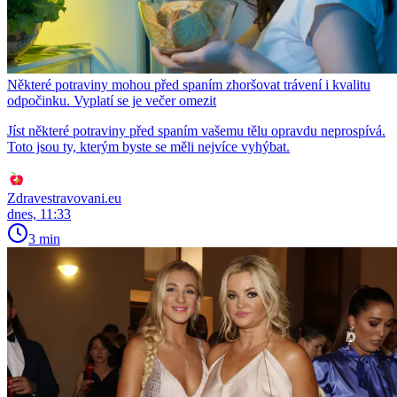
Některé potraviny mohou před spaním zhoršovat trávení i kvalitu
odpočinku. Vyplatí se je večer omezit
Jíst některé potraviny před spaním vašemu tělu opravdu neprospívá.
Toto jsou ty, kterým byste se měli nejvíce vyhýbat.
Zdravestravovani.eu
dnes, 11:33
3 min