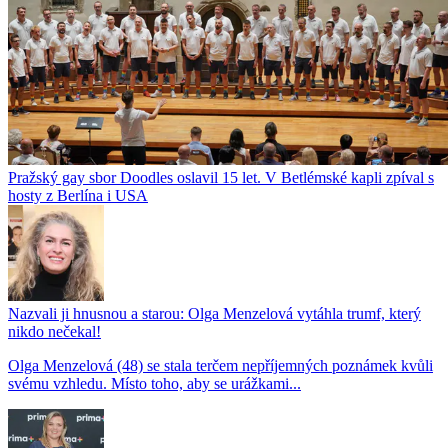
Pražský gay sbor Doodles oslavil 15 let. V Betlémské kapli zpíval s
hosty z Berlína i USA
Nazvali ji hnusnou a starou: Olga Menzelová vytáhla trumf, který
nikdo nečekal!
Olga Menzelová (48) se stala terčem nepříjemných poznámek kvůli
svému vzhledu. Místo toho, aby se urážkami...