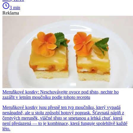
3 min
Reklama
Meruňkové kostky: Neschovávejte ovoce pod těsto, nechte ho
zazářit v letním moučníku podle tohoto receptu
Meruňkové kostky jsou přesně ten typ moučníku, který vypadá
nenápadně, ale u stolu způsobí hotový poprask. Šťavnatá náplň z
čerstvých meruněk, vláčné těsto se smetanou a lehká chuť, která
není přeslazená — to je kombinace, která funguje spolehlivě každé
léto.