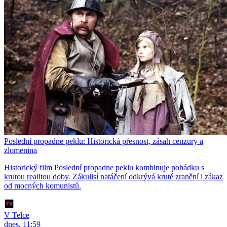
Poslední propadne peklu: Historická přesnost, zásah cenzury a
zlomenina
Historický film Poslední propadne peklu kombinuje pohádku s
krutou realitou doby. Zákulisí natáčení odkrývá kruté zranění i zákaz
od mocných komunistů.
V Telce
dnes, 11:59