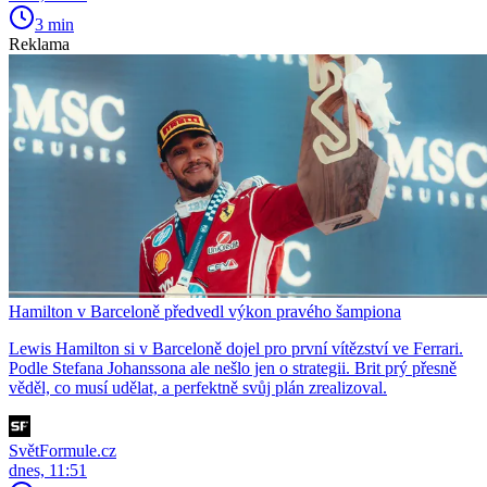
3 min
Reklama
Hamilton v Barceloně předvedl výkon pravého šampiona
Lewis Hamilton si v Barceloně dojel pro první vítězství ve Ferrari.
Podle Stefana Johanssona ale nešlo jen o strategii. Brit prý přesně
věděl, co musí udělat, a perfektně svůj plán zrealizoval.
SvětFormule.cz
dnes, 11:51