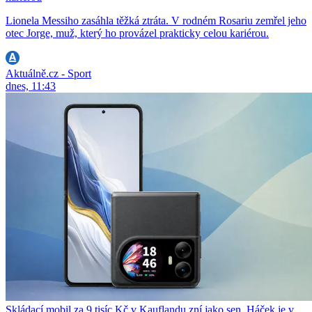
Lionela Messiho zasáhla těžká ztráta. V rodném Rosariu zemřel jeho
otec Jorge, muž, který ho provázel prakticky celou kariérou.
Aktuálně.cz - Sport
dnes, 11:43
Skládací mobil za 9 tisíc Kč v Kauflandu zní jako sen. Háček je v