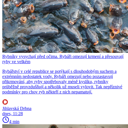
Rybníky vysychají před očima. Rybáři omezují krmení a přesouvají
ryby ve velkém
Rybářství v celé republice se potýkají s dlouhodobým suchem a
extrémním nedostatek vody. Rybáři omezují nebo pozastavují
přikrmování, aby ryby spotřebovaly méně kyslíku, rybníky
průběžně provzdušňují a několik už museli vylovit. Tak nepříznivé
podmínky pro chov ryb někteří z nich nepamatují.
Jihlavská Drbna
dnes, 11:28
4 min