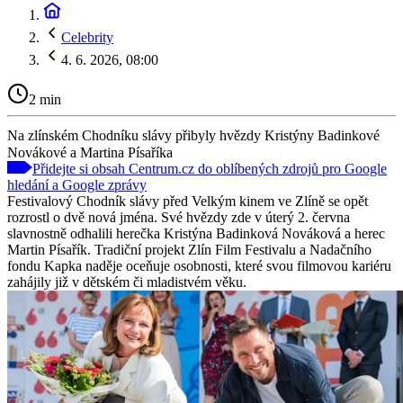
Celebrity
4. 6. 2026, 08:00
2 min
Na zlínském Chodníku slávy přibyly hvězdy Kristýny Badinkové
Novákové a Martina Písaříka
Přidejte si obsah Centrum.cz do oblíbených zdrojů pro Google
hledání a Google zprávy
Festivalový Chodník slávy před Velkým kinem ve Zlíně se opět
rozrostl o dvě nová jména. Své hvězdy zde v úterý 2. června
slavnostně odhalili herečka Kristýna Badinková Nováková a herec
Martin Písařík. Tradiční projekt Zlín Film Festivalu a Nadačního
fondu Kapka naděje oceňuje osobnosti, které svou filmovou kariéru
zahájily již v dětském či mladistvém věku.