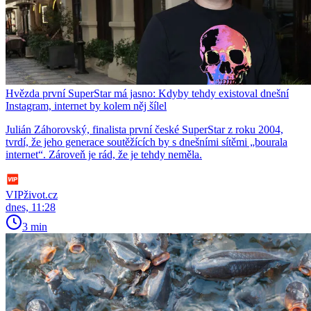
Hvězda první SuperStar má jasno: Kdyby tehdy existoval dnešní
Instagram, internet by kolem něj šílel
Julián Záhorovský, finalista první české SuperStar z roku 2004,
tvrdí, že jeho generace soutěžících by s dnešními sítěmi „bourala
internet“. Zároveň je rád, že je tehdy neměla.
VIPživot.cz
dnes, 11:28
3 min