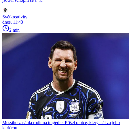
jsou-li schopni se [...]...
Světkreativity
dnes, 11:43
2 min
Messiho zasáhla rodinná tragédie. Přišel o otce, který stál za jeho
kariérou