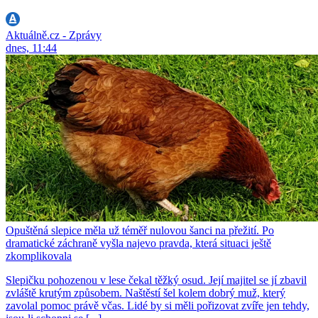
Aktuálně.cz - Zprávy
dnes, 11:44
Opuštěná slepice měla už téměř nulovou šanci na přežití. Po
dramatické záchraně vyšla najevo pravda, která situaci ještě
zkomplikovala
Slepičku pohozenou v lese čekal těžký osud. Její majitel se jí zbavil
zvláště krutým způsobem. Naštěstí šel kolem dobrý muž, který
zavolal pomoc právě včas. Lidé by si měli pořizovat zvíře jen tehdy,