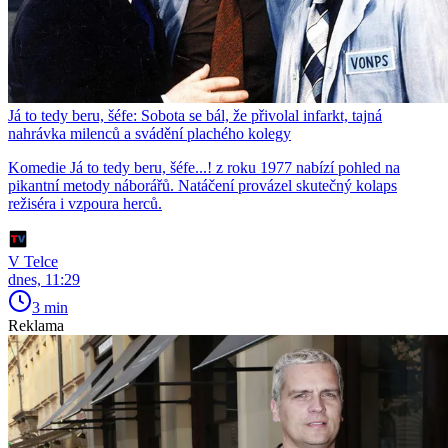
Já to tedy beru, šéfe: Sobota se bál, že přivolal infarkt, tajná
nahrávka milenců a svádění plachého kolegy
Komedie Já to tedy beru, šéfe...! z roku 1977 nabízí pohled na
pikantní metody náborářů. Natáčení provázel skutečný kolaps
režiséra i vzpoura herců.
V Telce
dnes, 11:29
3 min
Reklama