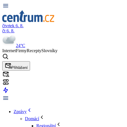
čtvrtek 6. 8.
čt 6. 8.
24°C
Internet
Firmy
Recepty
Slovníky
Přihlášení
Zprávy
Domácí
Regionální