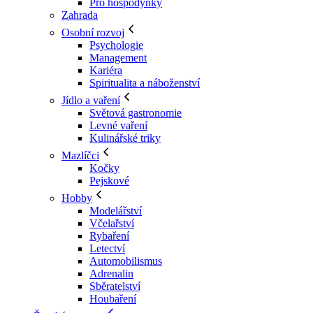
Pro hospodyňky
Zahrada
Osobní rozvoj
Psychologie
Management
Kariéra
Spiritualita a náboženství
Jídlo a vaření
Světová gastronomie
Levné vaření
Kulinářské triky
Mazlíčci
Kočky
Pejskové
Hobby
Modelářství
Včelařství
Rybaření
Letectví
Automobilismus
Adrenalin
Sběratelství
Houbaření