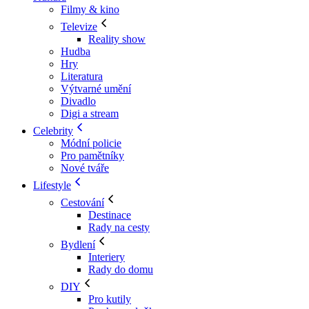
Filmy & kino
Televize
Reality show
Hudba
Hry
Literatura
Výtvarné umění
Divadlo
Digi a stream
Celebrity
Módní policie
Pro pamětníky
Nové tváře
Lifestyle
Cestování
Destinace
Rady na cesty
Bydlení
Interiery
Rady do domu
DIY
Pro kutily