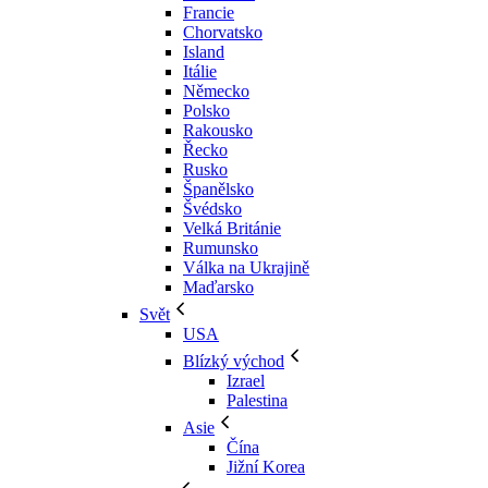
Francie
Chorvatsko
Island
Itálie
Německo
Polsko
Rakousko
Řecko
Rusko
Španělsko
Švédsko
Velká Británie
Rumunsko
Válka na Ukrajině
Maďarsko
Svět
USA
Blízký východ
Izrael
Palestina
Asie
Čína
Jižní Korea