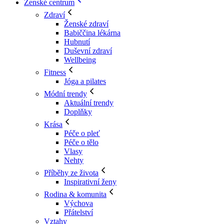
Ženské centrum
Zdraví
Ženské zdraví
Babiččina lékárna
Hubnutí
Duševní zdraví
Wellbeing
Fitness
Jóga a pilates
Módní trendy
Aktuální trendy
Doplňky
Krása
Péče o pleť
Péče o tělo
Vlasy
Nehty
Příběhy ze života
Inspirativní ženy
Rodina & komunita
Výchova
Přátelství
Vztahy