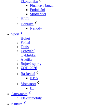
Ekonomika
Finance a burza
Podnikání
Spotřebitel
Krimi
Doprava
Nehody
Sport
Hokej
Fotbal
Tenis
Lyžování
Cyklistika
Atletika
Bojové sporty
ZOH 2026
Basketbal
NBA
Motosport
F1
Auto-moto
Elektromobily
Kultura