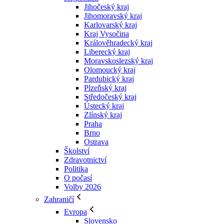
Jihočeský kraj
Jihomoravský kraj
Karlovarský kraj
Kraj Vysočina
Králověhradecký kraj
Liberecký kraj
Moravskoslezský kraj
Olomoucký kraj
Pardubický kraj
Plzeňský kraj
Středočeský kraj
Ústecký kraj
Zlínský kraj
Praha
Brno
Ostrava
Školství
Zdravotnictví
Politika
O počasí
Volby 2026
Zahraničí
Evropa
Slovensko