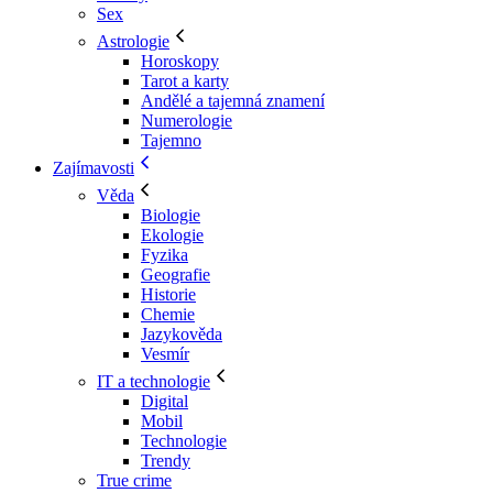
Sex
Astrologie
Horoskopy
Tarot a karty
Andělé a tajemná znamení
Numerologie
Tajemno
Zajímavosti
Věda
Biologie
Ekologie
Fyzika
Geografie
Historie
Chemie
Jazykověda
Vesmír
IT a technologie
Digital
Mobil
Technologie
Trendy
True crime