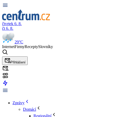
čtvrtek 6. 8.
čt 6. 8.
29°C
Internet
Firmy
Recepty
Slovníky
Přihlášení
Zprávy
Domácí
Regionální