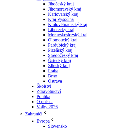
Jihočeský kraj
Jihomoravský kraj
Karlovarský kraj
Kraj Vysočina
Králověhradecký kraj
Liberecký kraj
Moravskoslezský kraj
Olomoucký kraj
Pardubický kraj
Plzeňský kraj
Středočeský kraj
Ústecký kraj
Zlínský kraj
Praha
Brno
Ostrava
Školství
Zdravotnictví
Politika
O počasí
Volby 2026
Zahraničí
Evropa
Slovensko