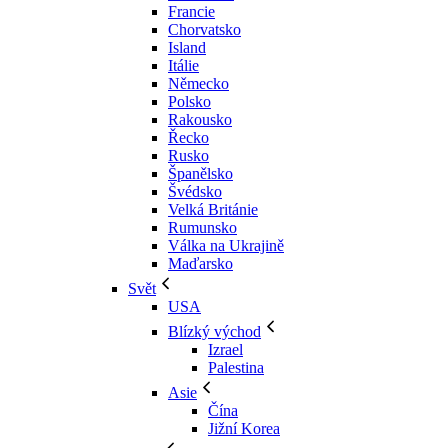
Francie
Chorvatsko
Island
Itálie
Německo
Polsko
Rakousko
Řecko
Rusko
Španělsko
Švédsko
Velká Británie
Rumunsko
Válka na Ukrajině
Maďarsko
Svět
USA
Blízký východ
Izrael
Palestina
Asie
Čína
Jižní Korea