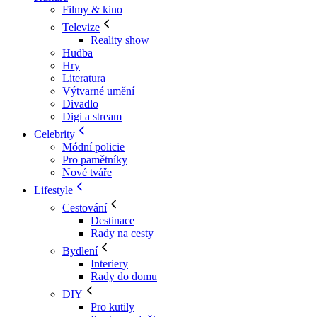
Filmy & kino
Televize
Reality show
Hudba
Hry
Literatura
Výtvarné umění
Divadlo
Digi a stream
Celebrity
Módní policie
Pro pamětníky
Nové tváře
Lifestyle
Cestování
Destinace
Rady na cesty
Bydlení
Interiery
Rady do domu
DIY
Pro kutily