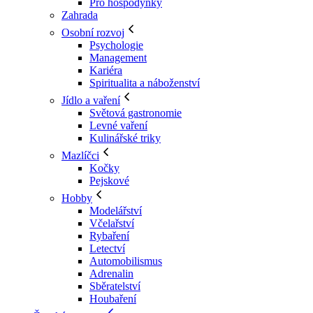
Pro hospodyňky
Zahrada
Osobní rozvoj
Psychologie
Management
Kariéra
Spiritualita a náboženství
Jídlo a vaření
Světová gastronomie
Levné vaření
Kulinářské triky
Mazlíčci
Kočky
Pejskové
Hobby
Modelářství
Včelařství
Rybaření
Letectví
Automobilismus
Adrenalin
Sběratelství
Houbaření