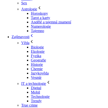
Sex
Astrologie
Horoskopy
Tarot a karty
Andělé a tajemná znamení
Numerologie
Tajemno
Zajímavosti
Věda
Biologie
Ekologie
Fyzika
Geografie
Historie
Chemie
Jazykověda
Vesmír
IT a technologie
Digital
Mobil
Technologie
Trendy
True crime