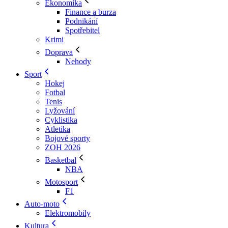
Ekonomika
Finance a burza
Podnikání
Spotřebitel
Krimi
Doprava
Nehody
Sport
Hokej
Fotbal
Tenis
Lyžování
Cyklistika
Atletika
Bojové sporty
ZOH 2026
Basketbal
NBA
Motosport
F1
Auto-moto
Elektromobily
Kultura