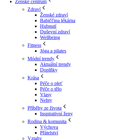
Ženské centrum
Zdraví
Ženské zdraví
Babiččina lékárna
Hubnutí
Duševní zdraví
Wellbeing
Fitness
Jóga a pilates
Módní trendy
Aktuální trendy
Doplňky
Krása
Péče o pleť
Péče o tělo
Vlasy
Nehty
Příběhy ze života
Inspirativní ženy
Rodina & komunita
Výchova
Přátelství
Vztahy