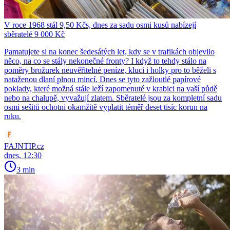
V roce 1968 stál 9,50 Kčs, dnes za sadu osmi kusů nabízejí
sběratelé 9 000 Kč
Pamatujete si na konec šedesátých let, kdy se v trafikách objevilo
něco, na co se stály nekonečné fronty? I když to tehdy stálo na
poměry brožurek neuvěřitelné peníze, kluci i holky pro to běželi s
nataženou dlaní plnou mincí. Dnes se tyto zažloutlé papírové
poklady, které možná stále leží zapomenuté v krabici na vaší půdě
nebo na chalupě, vyvažují zlatem. Sběratelé jsou za kompletní sadu
osmi sešitů ochotni okamžitě vyplatit téměř deset tisíc korun na
ruku.
FAJNTIP.cz
dnes, 12:30
3 min