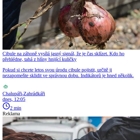
Cibule na záhoně vysílá jasný signál, že je čas sklízet. Kdo ho
přehlédne, tahá z hlíny hnijící kuličky
Pokud si chcete letos svou úrodu cibule pojistit, určitě ji
nezapomeňte sklidit ve správnou dobu. Indikátorů je hned několik.
Chalupáři-Zahrádkáři
dnes, 12:05
2 min
Reklama