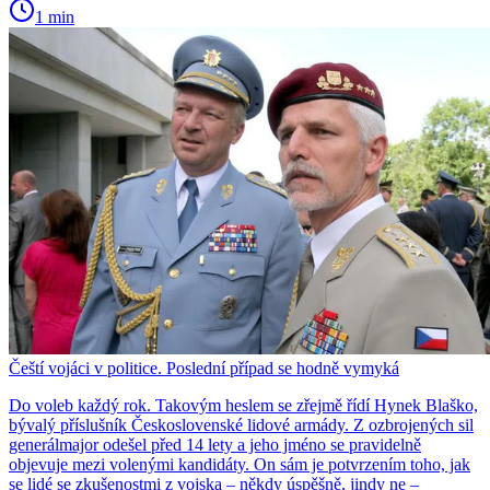
1 min
Čeští vojáci v politice. Poslední případ se hodně vymyká
Do voleb každý rok. Takovým heslem se zřejmě řídí Hynek Blaško,
bývalý příslušník Československé lidové armády. Z ozbrojených sil
generálmajor odešel před 14 lety a jeho jméno se pravidelně
objevuje mezi volenými kandidáty. On sám je potvrzením toho, jak
se lidé se zkušenostmi z vojska – někdy úspěšně, jindy ne –