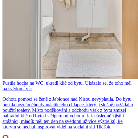
Pustila hocha na WC, ukradl klíč od bytu. Ukázalo se, že toho měl
na svědomí víc
Ochota pomoci se ženě z Jablonce nad Nisou nevyplatila. Do bytu
pustila neznámého dvanáctiletého chlapce, který ji slušně požádal o
použití toalety. Místo poděkování a odchodu však z bytu zmizel
náhradní klíč od bytu i s čipem od vchodu. Jak následně zjistili
strážníci, mladík měl ten den na svědomí už více výstřelků, ke
kterým se nechal inspirovat videi na sociální síti TikTok.