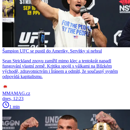
Šampion UFC se pustil do Ameriky. Servítky si nebral
Sean Strickland znovu zamířil mimo klec a tentokrát napadl
fungování vlastní země. Kritiku spojil s válkami na Blízkém
východě, zdravotnictvím i Íránem a odmítl, že současný systém
odpovídá kapitalismu.
MMAMAG.cz
dnes, 12:23
1 min