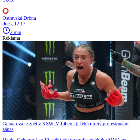
Ostravská Drbna
dnes, 12:17
2 min
Reklama
Gelnarová je zpět v KSW. V Liberci ji čeká druhý profesionální
zápas
Hanka Gelnarová se 19. září vrátí do profesionálního MMA na