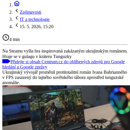
Zajímavosti
IT a technologie
15. 5. 2026, 15:20
4 min
Na Steamu vyšla hra inspirovaná zakázaným ukrajinským románem.
Hraje se v gulagu v kráteru Tunguzky
Přidejte si obsah Centrum.cz do oblíbených zdrojů pro Google
hledání a Google zprávy
Ukrajinský vývojář proměnil protitotalitní román Ivana Bahrianného
v FPS zasazený do tajného sovětského tábora uprostřed tunguzské
anomálie.