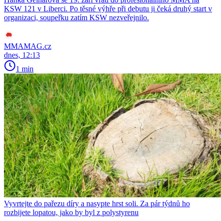
KSW 121 v Liberci. Po těsné výhře při debutu ji čeká druhý start v
organizaci, soupeřku zatím KSW nezveřejnilo.
MMAMAG.cz
dnes, 12:13
1 min
Vyvrtejte do pařezu díry a nasypte hrst soli. Za pár týdnů ho
rozbijete lopatou, jako by byl z polystyrenu