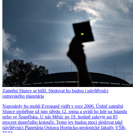
Zatmění Slunce se blíží. Sledovat ho budou i návštěvníci
ostravského planetária
Naposledy ho mohli Evropané vidět v roce 2006. Úplné zatmění
Slunce proběhne už tuto středu 12. srpna a uvidí ho lidé na Islandu
nebo ve Španělsku. U nás Měsíc po 19. hodině zakryje asi 85
procent slunečního kotouče. Tento jev budou moci sledovat také
návštěvníci Planetária Ostrava Hornicko-geologické fakulty VŠB-
TUO.