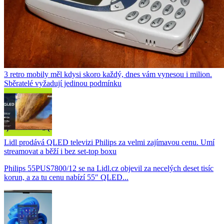
3 retro mobily měl kdysi skoro každý, dnes vám vynesou i milion.
Sběratelé vyžadují jedinou podmínku
Lidl prodává QLED televizi Philips za velmi zajímavou cenu. Umí
streamovat a běží i bez set-top boxu
Philips 55PUS7800/12 se na Lidl.cz objevil za necelých deset tisíc
korun, a za tu cenu nabízí 55″ QLED...