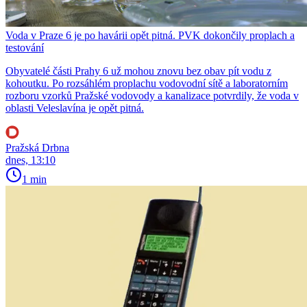
Voda v Praze 6 je po havárii opět pitná. PVK dokončily proplach a
testování
Obyvatelé části Prahy 6 už mohou znovu bez obav pít vodu z
kohoutku. Po rozsáhlém proplachu vodovodní sítě a laboratorním
rozboru vzorků Pražské vodovody a kanalizace potvrdily, že voda v
oblasti Veleslavína je opět pitná.
Pražská Drbna
dnes, 13:10
1 min