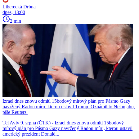
Liberecká Drbna
dnes, 13:00
2 min
Izrael dnes znovu odmítl 15bodový mírový plán pro Pásmo Gazy
navržený Radou míru, kterou ustavil Trump. Oznámil to Netanjahu,
píše Reuters.
Tel Aviv 9. srpna (ČTK) - Izrael dnes znovu odmítl 15bodový
mírový plán pro Pásmo Gazy navržený Radou míru, kterou ustavil
americký prezident Donald...