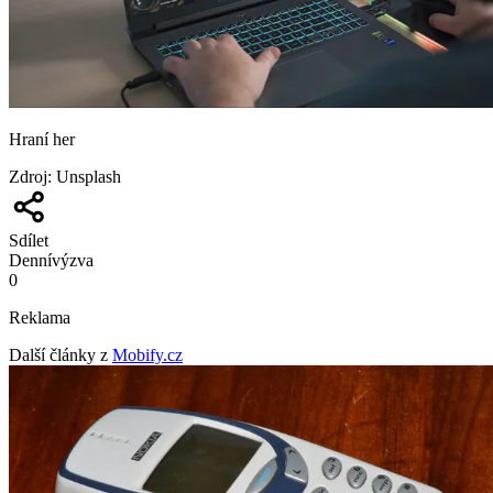
Hraní her
Zdroj
:
Unsplash
Sdílet
Denní
výzva
0
Reklama
Další články z
Mobify.cz