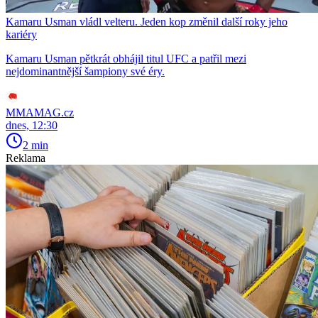
Kamaru Usman vládl velteru. Jeden kop změnil další roky jeho
kariéry
Kamaru Usman pětkrát obhájil titul UFC a patřil mezi
nejdominantnější šampiony své éry.
MMAMAG.cz
dnes, 12:30
2 min
Reklama