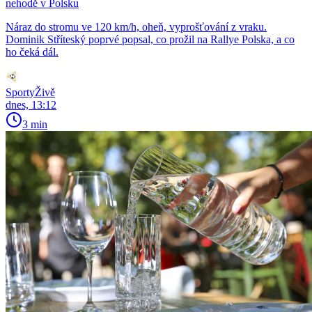
nehodě v Polsku
Náraz do stromu ve 120 km/h, oheň, vyprošťování z vraku.
Dominik Stříteský poprvé popsal, co prožil na Rallye Polska, a co
ho čeká dál.
SportyŽivě
dnes, 13:12
3 min