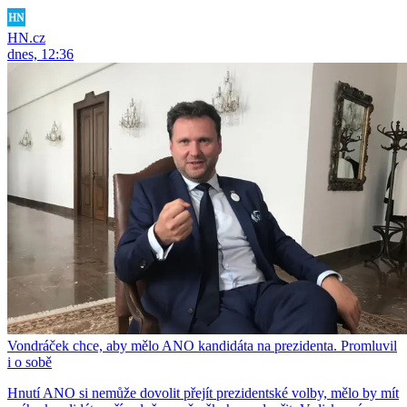
HN.cz
dnes, 12:36
Vondráček chce, aby mělo ANO kandidáta na prezidenta. Promluvil
i o sobě
Hnutí ANO si nemůže dovolit přejít prezidentské volby, mělo by mít