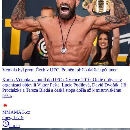
Vémola byl první Čech v UFC. Po něm přišlo dalších pět jmen
Karlos Vémola vstoupil do UFC už v roce 2010. Od té doby se v
organizaci objevili Viktor Pešta, Lucie Pudilová, David Dvořák, Jiří
Procházka a Tereza Bledá a česká stopa došla až k mistrovskému
pásu.
MMAMAG.cz
dnes, 12:19
2 min