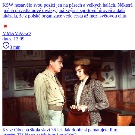
KSW nestavělo svou pozici jen na pásech a velkých halách. Některá
jména přivedla nové diváky, jiná zvýšila sportovní úroveň a další
ukázala, že z polské organizace vede cesta až mezi světovou elitu.
MMAMAG.cz
dnes, 12:09
3 min
Kvíz: Obecná škola slaví 35 let. Jak dobře si pamatujete film,