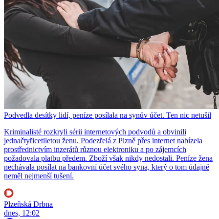
Podvedla desítky lidí, peníze posílala na synův účet. Ten nic netušil
Kriminalisté rozkryli sérii internetových podvodů a obvinili
jednačtyřicetiletou ženu. Podezřelá z Plzně přes internet nabízela
prostřednictvím inzerátů různou elektroniku a po zájemcích
požadovala platbu předem. Zboží však nikdy nedostali. Peníze žena
nechávala posílat na bankovní účet svého syna, který o tom údajně
neměl nejmenší tušení.
Plzeňská Drbna
dnes, 12:02