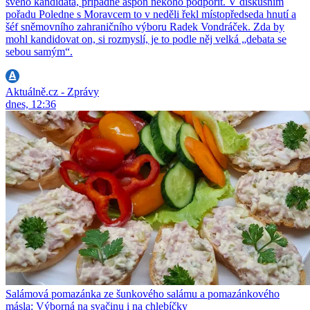
svého kandidáta, případně aspoň někoho podpořit. V diskusním
pořadu Poledne s Moravcem to v neděli řekl místopředseda hnutí a
šéf sněmovního zahraničního výboru Radek Vondráček. Zda by
mohl kandidovat on, si rozmyslí, je to podle něj velká „debata se
sebou samým“.
Aktuálně.cz - Zprávy
dnes, 12:36
Salámová pomazánka ze šunkového salámu a pomazánkového
másla: Výborná na svačinu i na chlebíčky