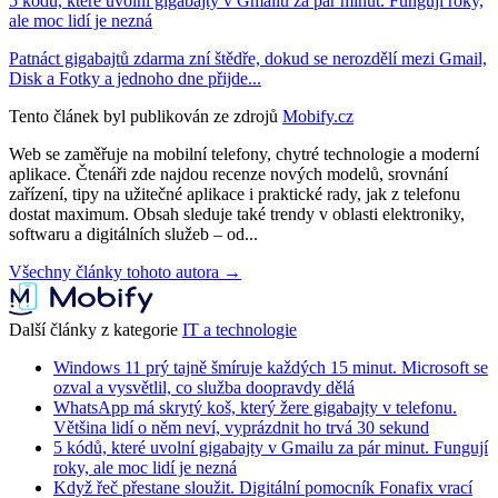
5 kódů, které uvolní gigabajty v Gmailu za pár minut. Fungují roky,
ale moc lidí je nezná
Patnáct gigabajtů zdarma zní štědře, dokud se nerozdělí mezi Gmail,
Disk a Fotky a jednoho dne přijde...
Tento článek byl publikován ze zdrojů
Mobify.cz
Web se zaměřuje na mobilní telefony, chytré technologie a moderní
aplikace. Čtenáři zde najdou recenze nových modelů, srovnání
zařízení, tipy na užitečné aplikace i praktické rady, jak z telefonu
dostat maximum. Obsah sleduje také trendy v oblasti elektroniky,
softwaru a digitálních služeb – od...
Všechny články tohoto autora →
Další články z kategorie
IT a technologie
Windows 11 prý tajně šmíruje každých 15 minut. Microsoft se
ozval a vysvětlil, co služba doopravdy dělá
WhatsApp má skrytý koš, který žere gigabajty v telefonu.
Většina lidí o něm neví, vyprázdnit ho trvá 30 sekund
5 kódů, které uvolní gigabajty v Gmailu za pár minut. Fungují
roky, ale moc lidí je nezná
Když řeč přestane sloužit. Digitální pomocník Fonafix vrací