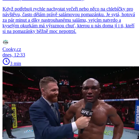
Když potřebuji rychle nachystat večeři nebo něco na chlebíčky pro
návštěvu, často dělám právě salámovou pomazánku. Je sytá, hotová
za pár minut a díky nastrouhanému salámu, vejcím natvrdo a
kyselým okurkám má výraznou chuť, kterou u nás doma jí i ti, kteří
si na pomazánky běžně moc nepotrpí.
Cooky.cz
dnes, 12:33
3 min