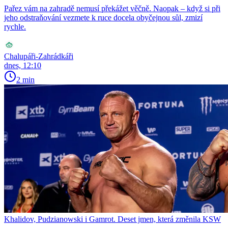
Pařez vám na zahradě nemusí překážet věčně. Naopak – když si při
jeho odstraňování vezmete k ruce docela obyčejnou sůl, zmizí
rychle.
Chalupáři-Zahrádkáři
dnes, 12:10
2 min
Khalidov, Pudzianowski i Gamrot. Deset jmen, která změnila KSW