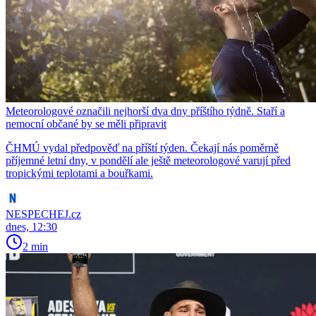
Meteorologové označili nejhorší dva dny příštího týdně. Staří a
nemocní občané by se měli připravit
ČHMÚ vydal předpověď na příští týden. Čekají nás poměrně
příjemné letní dny, v pondělí ale ještě meteorologové varují před
tropickými teplotami a bouřkami.
NESPECHEJ.cz
dnes, 12:30
2 min