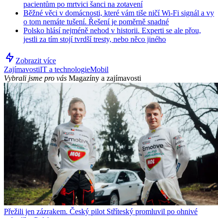
pacientům po mrtvici šanci na zotavení
Běžné věci v domácnosti, které vám tiše ničí Wi-Fi signál a vy
o tom nemáte tušení. Řešení je poměrně snadné
Polsko hlásí nejméně nehod v historii. Experti se ale přou,
jestli za tím stojí tvrdší tresty, nebo něco jiného
Zobrazit více
Zajímavosti
IT a technologie
Mobil
Vybrali jsme pro vás
Magazíny a zajímavosti
Přežili jen zázrakem. Český pilot Stříteský promluvil po ohnivé