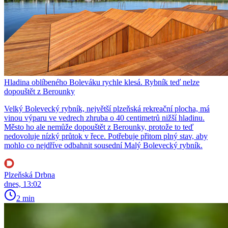
Hladina oblíbeného Boleváku rychle klesá. Rybník teď nelze
dopouštět z Berounky
Velký Bolevecký rybník, největší plzeňská rekreační plocha, má
vinou výparu ve vedrech zhruba o 40 centimetrů nižší hladinu.
Město ho ale nemůže dopouštět z Berounky, protože to teď
nedovoluje nízký průtok v řece. Potřebuje přitom plný stav, aby
mohlo co nejdříve odbahnit sousední Malý Bolevecký rybník.
Plzeňská Drbna
dnes, 13:02
2 min