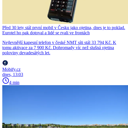
Před 30 lety stál první mobil v Česku jako ojetina, dnes je to poklad.
Eurotel ho pak dotoval a lidé se rvali ve frontách
Nejlevnější kapesní telefon v české NMT síti stál 33 794 Kč. K
tomu aktivace za 7 900 Kč. Dohromady víc než slušná ojetina
poloviny devadesátých let.
Mobify.cz
dnes, 13:03
4 min