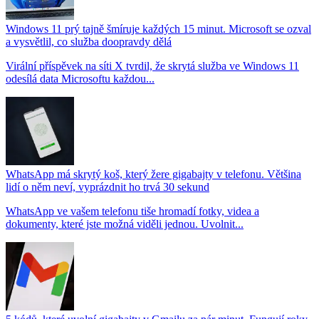
Windows 11 prý tajně šmíruje každých 15 minut. Microsoft se ozval
a vysvětlil, co služba doopravdy dělá
Virální příspěvek na síti X tvrdil, že skrytá služba ve Windows 11
odesílá data Microsoftu každou...
WhatsApp má skrytý koš, který žere gigabajty v telefonu. Většina
lidí o něm neví, vyprázdnit ho trvá 30 sekund
WhatsApp ve vašem telefonu tiše hromadí fotky, videa a
dokumenty, které jste možná viděli jednou. Uvolnit...