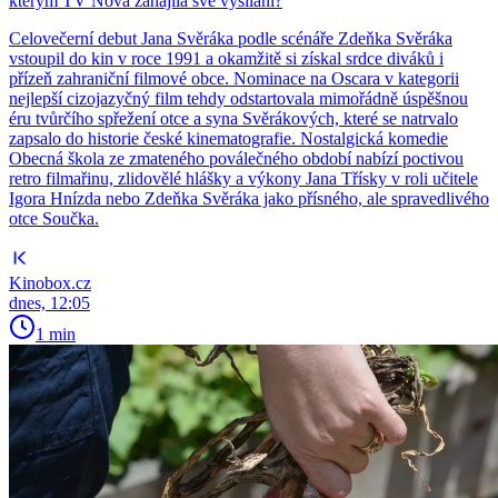
kterým TV Nova zahájila své vysílání?
Celovečerní debut Jana Svěráka podle scénáře Zdeňka Svěráka
vstoupil do kin v roce 1991 a okamžitě si získal srdce diváků i
přízeň zahraniční filmové obce. Nominace na Oscara v kategorii
nejlepší cizojazyčný film tehdy odstartovala mimořádně úspěšnou
éru tvůrčího spřežení otce a syna Svěrákových, které se natrvalo
zapsalo do historie české kinematografie. Nostalgická komedie
Obecná škola ze zmateného poválečného období nabízí poctivou
retro filmařinu, zlidovělé hlášky a výkony Jana Třísky v roli učitele
Igora Hnízda nebo Zdeňka Svěráka jako přísného, ale spravedlivého
otce Součka.
Kinobox.cz
dnes, 12:05
1 min