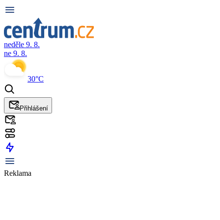
neděle 9. 8.
ne 9. 8.
30°C
Přihlášení
Reklama