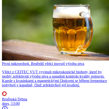
Pivní mikroroboti. Brněnští vědci inovují výrobu piva
Vědci z CEITEC VUT vyvinuli mikroskopické bioboty, které by
mohly zefektivnit výrobu piva a usnadnit kontrolu kvality potravin.
Kapsle s kvasinkami a magnetickými částicemi se během fermentace
pohybují v kapalině, čímž zefektivňují její kvašení.
Brněnská Drbna
dnes, 13:00