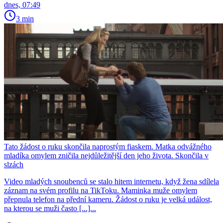
dnes, 07:49
3 min
Tato žádost o ruku skončila naprostým fiaskem. Matka odvážného
mladíka omylem zničila nejdůležitější den jeho života. Skončila v
slzách
Video mladých snoubenců se stalo hitem internetu, když žena sdílela
záznam na svém profilu na TikToku. Maminka muže omylem
přepnula telefon na přední kameru. Žádost o ruku je velká událost,
na kterou se muži často [...]...