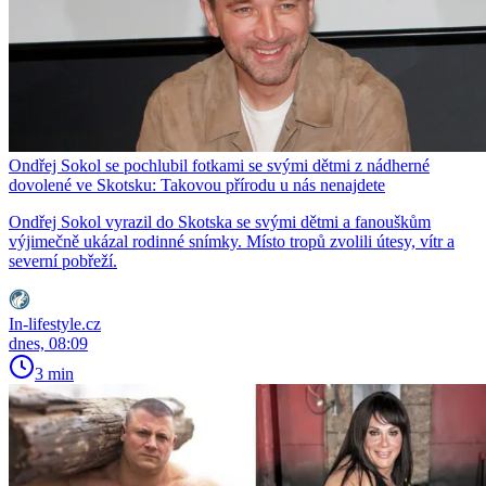
Ondřej Sokol se pochlubil fotkami se svými dětmi z nádherné
dovolené ve Skotsku: Takovou přírodu u nás nenajdete
Ondřej Sokol vyrazil do Skotska se svými dětmi a fanouškům
výjimečně ukázal rodinné snímky. Místo tropů zvolili útesy, vítr a
severní pobřeží.
In-lifestyle.cz
dnes, 08:09
3 min