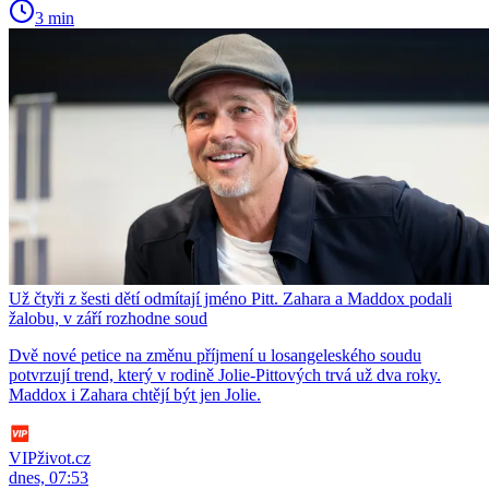
3 min
Už čtyři z šesti dětí odmítají jméno Pitt. Zahara a Maddox podali
žalobu, v září rozhodne soud
Dvě nové petice na změnu příjmení u losangeleského soudu
potvrzují trend, který v rodině Jolie-Pittových trvá už dva roky.
Maddox i Zahara chtějí být jen Jolie.
VIPživot.cz
dnes, 07:53