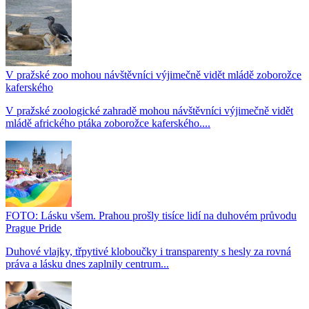
V pražské zoo mohou návštěvníci výjimečně vidět mládě zoborožce
kaferského
V pražské zoologické zahradě mohou návštěvníci výjimečně vidět
mládě afrického ptáka zoborožce kaferského....
FOTO: Lásku všem. Prahou prošly tisíce lidí na duhovém průvodu
Prague Pride
Duhové vlajky, třpytivé kloboučky i transparenty s hesly za rovná
práva a lásku dnes zaplnily centrum...