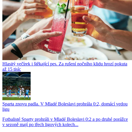
Hlasitý večírek i štěkající pes. Za rušení nočního klidu hrozí pokuta
až 15 tisíc
Sparta znovu padla. V Mladé Boleslavi prohrála 0:2, domácí vedou
ligu
Fotbalisté Sparty prohráli v Mladé Boleslavi 0:2 a po druhé porážce
v sezoně mají po třech ligových kolech...