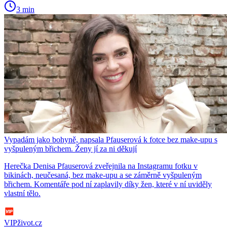
3 min
Vypadám jako bohyně, napsala Pfauserová k fotce bez make-upu s
vyšpuleným břichem. Ženy jí za ni děkují
Herečka Denisa Pfauserová zveřejnila na Instagramu fotku v
bikinách, neučesaná, bez make-upu a se záměrně vyšpuleným
břichem. Komentáře pod ní zaplavily díky žen, které v ní uviděly
vlastní tělo.
VIPživot.cz