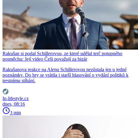
Rakušan si podal Schillerovou, ze které udělal terč potupného
posměchu: Její video Češi považují za bizár
Rakušanova reakce na Alenu Schillerovou nezůstala jen u jedné
poznámky. Do hry se vrátila i starší hlasování o vydání politiků k
trestnímu stíhání.
In-lifestyle.cz
dnes, 08:16
3 min