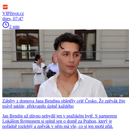
VIPživot.cz
dnes, 07:47
2 min
Záběry z domova Jana Bendiga obletěly celé Česko. Že zpěvák žije
právě takhle, překvapilo úplně každého
Jan Bendig už dávno nebydlí jen v pražském bytě. S partnerem
Lukášem Rejmonem si splnil sen o domě za Prahou, který je
pořádně rozlehlý a zpěvák v něm má vše, co si jen mohl přát.