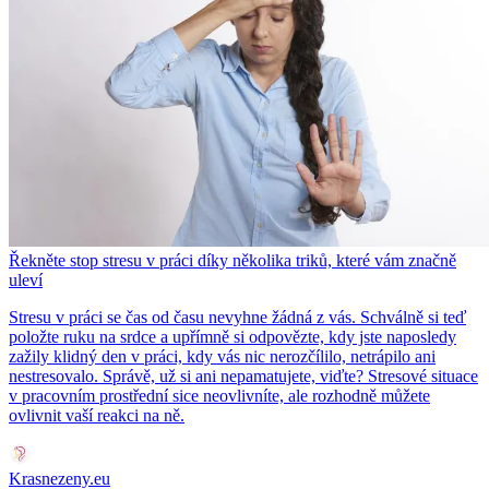
Řekněte stop stresu v práci díky několika triků, které vám značně
uleví
Stresu v práci se čas od času nevyhne žádná z vás. Schválně si teď
položte ruku na srdce a upřímně si odpovězte, kdy jste naposledy
zažily klidný den v práci, kdy vás nic nerozčílilo, netrápilo ani
nestresovalo. Správě, už si ani nepamatujete, viďte? Stresové situace
v pracovním prostřední sice neovlivníte, ale rozhodně můžete
ovlivnit vaší reakci na ně.
Krasnezeny.eu