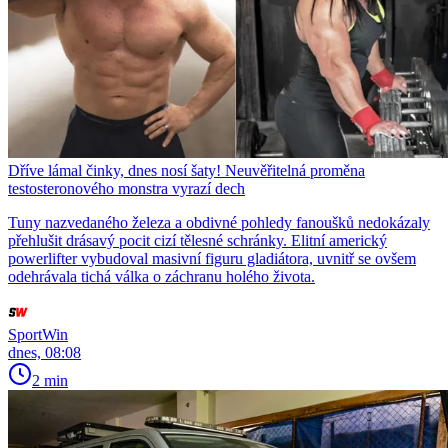
Dříve lámal činky, dnes nosí šaty! Neuvěřitelná proměna
testosteronového monstra vyrazí dech
Tuny nazvedaného železa a obdivné pohledy fanoušků nedokázaly
přehlušit drásavý pocit cizí tělesné schránky. Elitní americký
powerlifter vybudoval masivní figuru gladiátora, uvnitř se ovšem
odehrávala tichá válka o záchranu holého života.
SportWin
dnes, 08:08
2 min