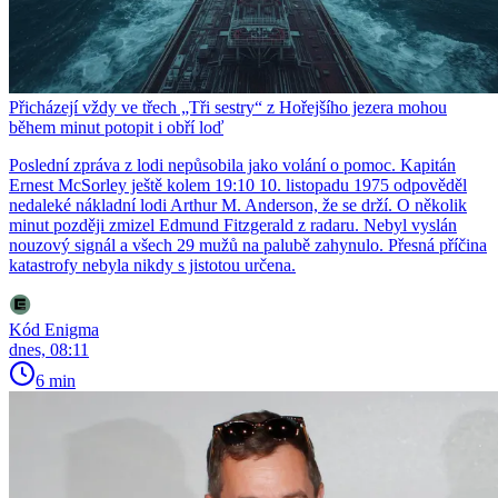
Přicházejí vždy ve třech „Tři sestry“ z Hořejšího jezera mohou
během minut potopit i obří loď
Poslední zpráva z lodi nepůsobila jako volání o pomoc. Kapitán
Ernest McSorley ještě kolem 19:10 10. listopadu 1975 odpověděl
nedaleké nákladní lodi Arthur M. Anderson, že se drží. O několik
minut později zmizel Edmund Fitzgerald z radaru. Nebyl vyslán
nouzový signál a všech 29 mužů na palubě zahynulo. Přesná příčina
katastrofy nebyla nikdy s jistotou určena.
Kód Enigma
dnes, 08:11
6 min