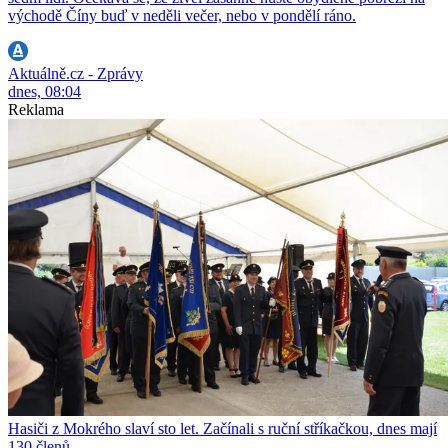
východě Číny buď v neděli večer, nebo v pondělí ráno.
Aktuálně.cz - Zprávy
dnes, 08:04
Reklama
Hasiči z Mokrého slaví sto let. Začínali s ruční stříkačkou, dnes mají
130 členů