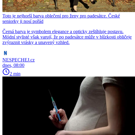
Toto je nejhorší barva oblečení pro ženy pro padesátce. České
seniorky ji nosí pořád
Černá barva je symbolem elegance a opticky zeštíhluje postavu.
Módní stylisté však varují, že po padesátce může v blízkosti obličeje
zvýraznit vrásky a unavený vzhled.
NESPECHEJ.cz
dnes, 08:00
2 min