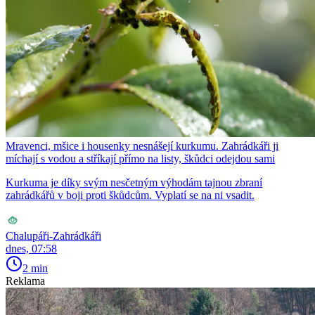
Mravenci, mšice i housenky nesnášejí kurkumu. Zahrádkáři ji
míchají s vodou a stříkají přímo na listy, škůdci odejdou sami
Kurkuma je díky svým nesčetným výhodám tajnou zbraní
zahrádkářů v boji proti škůdcům. Vyplatí se na ni vsadit.
Chalupáři-Zahrádkáři
dnes, 07:58
2 min
Reklama