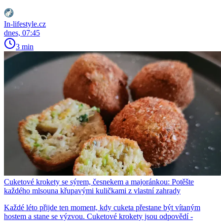
In-lifestyle.cz
dnes, 07:45
3 min
Cuketové krokety se sýrem, česnekem a majoránkou: Potěšte
každého mlsouna křupavými kuličkami z vlastní zahrady
Každé léto přijde ten moment, kdy cuketa přestane být vítaným
hostem a stane se výzvou. Cuketové krokety jsou odpovědí -