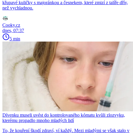
křupavé kuličky s majoránkou a česnekem, které zmizí z talíře dřív,
než vychladnou.
Cooky.cz
dnes, 07:37
5 min
Dívenku museli uvést do kontrolovaného kómatu kvůli zlozvyku,
kterému propadlo mnoho mladých lidí
To, že kouření škodí zdraví, ví každý. Mezi mladými se však stalo v