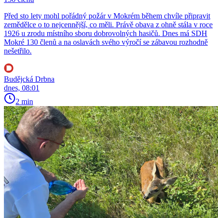
Před sto lety mohl pořádný požár v Mokrém během chvíle připravit
zemědělce o to nejcennější, co měli. Právě obava z ohně stála v roce
1926 u zrodu místního sboru dobrovolných hasičů. Dnes má SDH
Mokré 130 členů a na oslavách svého výročí se zábavou rozhodně
nešetřilo.
Budějcká Drbna
dnes, 08:01
2 min