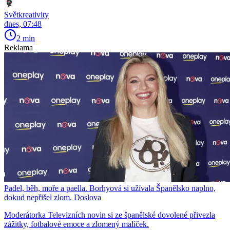
Světkreativity
dnes, 07:48
2 min
Reklama
Padel, běh, moře a paella. Borhyová si užívala Španělsko naplno,
dokud nepřišel zlom. Doslova
Moderátorka Televizních novin si ze španělské dovolené přivezla
zážitky, fotbalové emoce a zlomený malíček.