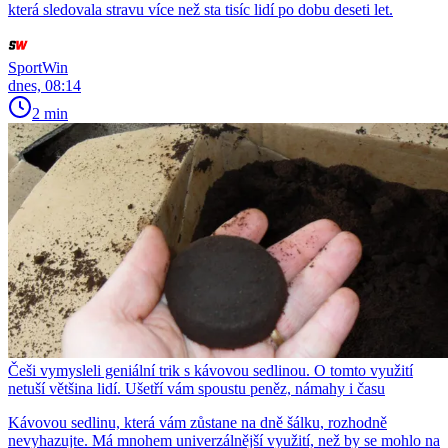
která sledovala stravu více než sta tisíc lidí po dobu deseti let.
SportWin
dnes, 08:14
2 min
Češi vymysleli geniální trik s kávovou sedlinou. O tomto využití
netuší většina lidí. Ušetří vám spoustu peněz, námahy i času
Kávovou sedlinu, která vám zůstane na dně šálku, rozhodně
nevyhazujte. Má mnohem univerzálnější využití, než by se mohlo na