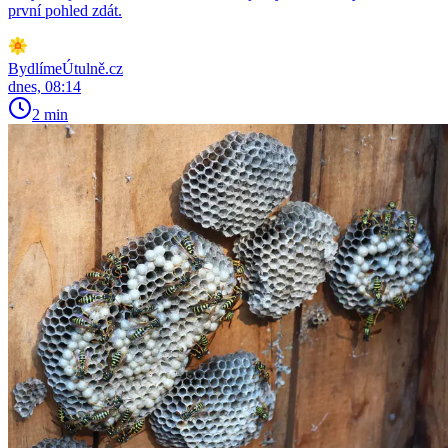
první pohled zdát.
BydlímeÚtulně.cz
dnes, 08:14
2 min