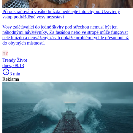
Při odstraňování vosího hnízda nedělejte tuto chybu: Uzavřený
vstup podrážděné vosy nezastaví
Vosy zalétávající do jedné škvíry pod střechou nemusí být jen
náhodnými návštěvníky. Za fasádou nebo ve stropě může fungovat
celé hnízdo a neuvážený zásah dokáže problém rychle přesunout až
do obytných místností.
Trendy Život
dnes, 08:13
3 min
Reklama