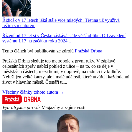
Řidičák v 17 letech láká stále více mladých. Třetina už využívá
režim s mentorem
Řízení od 17 let si v Česku získává stále větší oblibu. Od zavedení
systému L17 na začátku roku 2024...
Tento článek byl publikován ze zdrojů
Pražská Drbna
Pražská Drbna sleduje tep metropole z první ruky. V záplavě
celostátních zpráv nabízí pohled z ulice – na to, co se děje v
městských částech, mezi lidmi, v dopravě, na radnici i v kultuře.
Neřeší jen velké kauzy, ale i malé události, které utvářejí každodenní
život v hlavním městě. Čtenáři tu...
Všechny články tohoto autora →
Vybrali jsme pro vás
Magazíny a zajímavosti