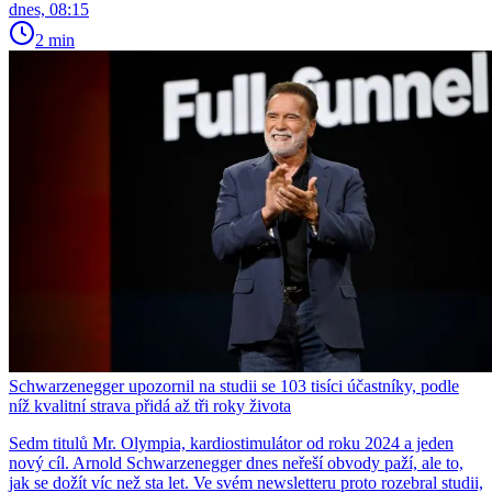
dnes, 08:15
2 min
Schwarzenegger upozornil na studii se 103 tisíci účastníky, podle
níž kvalitní strava přidá až tři roky života
Sedm titulů Mr. Olympia, kardiostimulátor od roku 2024 a jeden
nový cíl. Arnold Schwarzenegger dnes neřeší obvody paží, ale to,
jak se dožít víc než sta let. Ve svém newsletteru proto rozebral studii,