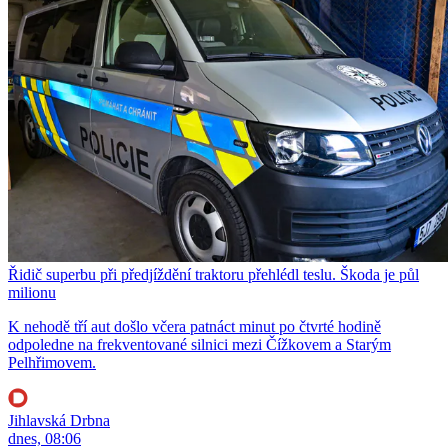
Řidič superbu při předjíždění traktoru přehlédl teslu. Škoda je půl
milionu
K nehodě tří aut došlo včera patnáct minut po čtvrté hodině
odpoledne na frekventované silnici mezi Čížkovem a Starým
Pelhřimovem.
Jihlavská Drbna
dnes, 08:06