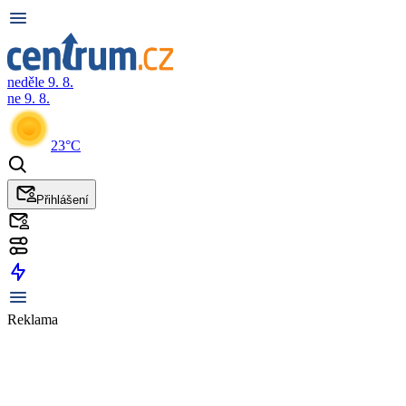
neděle 9. 8.
ne 9. 8.
23°C
Přihlášení
Reklama