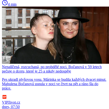
4 min
Nenalíčená, rozcuchaná, po probdělé noci. Bočanová v 59 letech
pečuje o dceru, které je 25 a nikdy nedospěje
Pes ukradl plyšovou vosu. Márinka se budila každých dvacet minut.
Mahulena Bočanová usnula v noci ve čtvrt na pět a ráno šla do
práce.
VIPživot.cz
dnes, 07:50