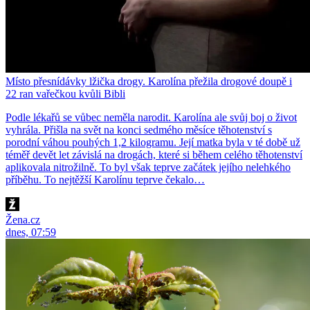
Místo přesnídávky lžička drogy. Karolína přežila drogové doupě i
22 ran vařečkou kvůli Bibli
Podle lékařů se vůbec neměla narodit. Karolína ale svůj boj o život
vyhrála. Přišla na svět na konci sedmého měsíce těhotenství s
porodní váhou pouhých 1,2 kilogramu. Její matka byla v té době už
téměř devět let závislá na drogách, které si během celého těhotenství
aplikovala nitrožilně. To byl však teprve začátek jejího nelehkého
příběhu. To nejtěžší Karolínu teprve čekalo…
Žena.cz
dnes, 07:59