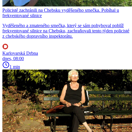
Policisté zachránili na Chebsku vyděšeného srnečka. Pobíhal u
frekventované silnice
Vyděšeného a zmateného srnečka, který se sám pohyboval poblíž
frekventované silnice na Chebsku, zachraňovali tento týden policisté
z chebského dopravního inspektorátu.
Karlovarská Drbna
dnes, 08:00
1 min