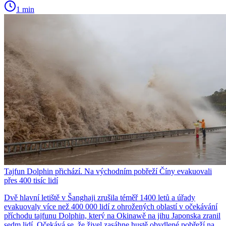
1 min
Tajfun Dolphin přichází. Na východním pobřeží Číny evakuovali
přes 400 tisíc lidí
Dvě hlavní letiště v Šanghaji zrušila téměř 1400 letů a úřady
evakuovaly více než 400 000 lidí z ohrožených oblastí v očekávání
příchodu tajfunu Dolphin, který na Okinawě na jihu Japonska zranil
sedm lidí. Očekává se, že živel zasáhne hustě obydlené pobřeží na