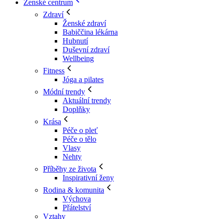
Ženské centrum
Zdraví
Ženské zdraví
Babiččina lékárna
Hubnutí
Duševní zdraví
Wellbeing
Fitness
Jóga a pilates
Módní trendy
Aktuální trendy
Doplňky
Krása
Péče o pleť
Péče o tělo
Vlasy
Nehty
Příběhy ze života
Inspirativní ženy
Rodina & komunita
Výchova
Přátelství
Vztahy