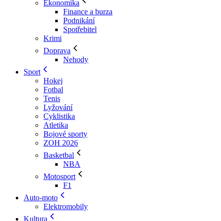
Ekonomika
Finance a burza
Podnikání
Spotřebitel
Krimi
Doprava
Nehody
Sport
Hokej
Fotbal
Tenis
Lyžování
Cyklistika
Atletika
Bojové sporty
ZOH 2026
Basketbal
NBA
Motosport
F1
Auto-moto
Elektromobily
Kultura