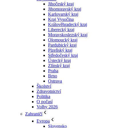
Jihočeský kraj
Jihomoravský kraj
Karlovarský kraj
Kraj Vysočina
Králověhradecký kraj
Liberecký kraj
Moravskoslezský kraj
Olomoucký kraj
Pardubický kraj
Plzeňský kraj
Středočeský kraj
Ústecký kraj
Zlínský kraj
Praha
Brno
Ostrava
Školství
Zdravotnictví
Politika
O počasí
Volby 2026
Zahraničí
Evropa
Slovensko