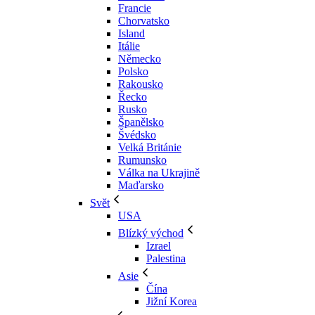
Francie
Chorvatsko
Island
Itálie
Německo
Polsko
Rakousko
Řecko
Rusko
Španělsko
Švédsko
Velká Británie
Rumunsko
Válka na Ukrajině
Maďarsko
Svět
USA
Blízký východ
Izrael
Palestina
Asie
Čína
Jižní Korea