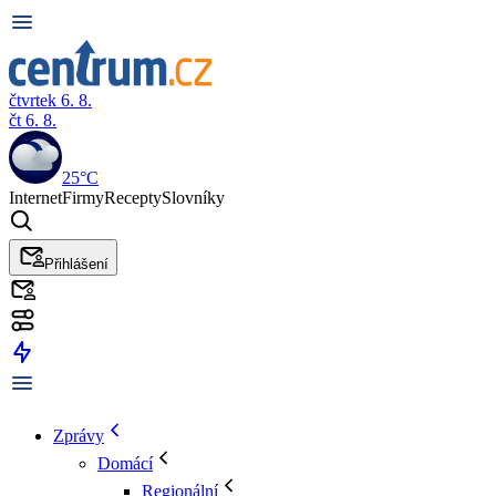
čtvrtek 6. 8.
čt 6. 8.
25°C
Internet
Firmy
Recepty
Slovníky
Přihlášení
Zprávy
Domácí
Regionální