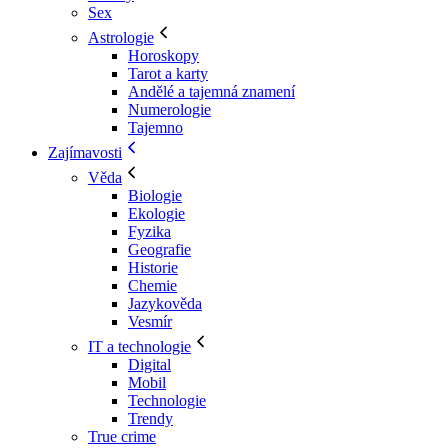
Sex
Astrologie
Horoskopy
Tarot a karty
Andělé a tajemná znamení
Numerologie
Tajemno
Zajímavosti
Věda
Biologie
Ekologie
Fyzika
Geografie
Historie
Chemie
Jazykověda
Vesmír
IT a technologie
Digital
Mobil
Technologie
Trendy
True crime