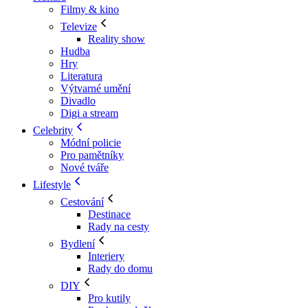
Filmy & kino
Televize
Reality show
Hudba
Hry
Literatura
Výtvarné umění
Divadlo
Digi a stream
Celebrity
Módní policie
Pro pamětníky
Nové tváře
Lifestyle
Cestování
Destinace
Rady na cesty
Bydlení
Interiery
Rady do domu
DIY
Pro kutily