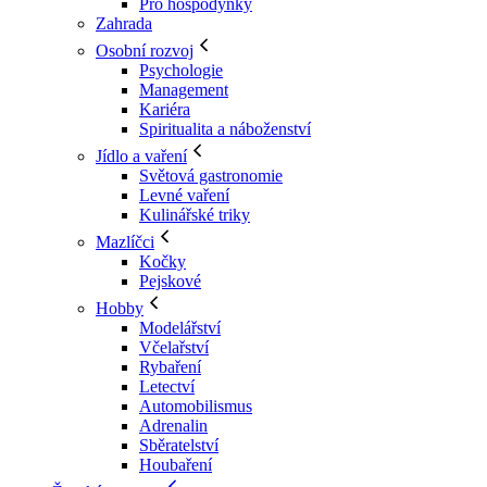
Pro hospodyňky
Zahrada
Osobní rozvoj
Psychologie
Management
Kariéra
Spiritualita a náboženství
Jídlo a vaření
Světová gastronomie
Levné vaření
Kulinářské triky
Mazlíčci
Kočky
Pejskové
Hobby
Modelářství
Včelařství
Rybaření
Letectví
Automobilismus
Adrenalin
Sběratelství
Houbaření