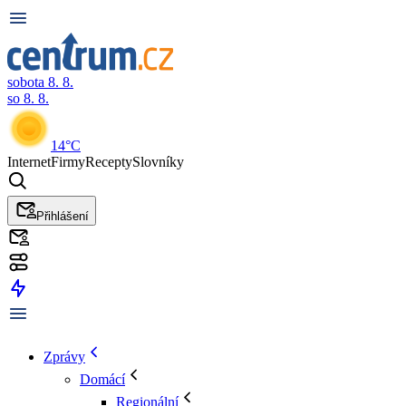
sobota 8. 8.
so 8. 8.
14°C
Internet
Firmy
Recepty
Slovníky
Přihlášení
Zprávy
Domácí
Regionální