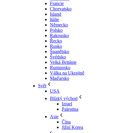
Francie
Chorvatsko
Island
Itálie
Německo
Polsko
Rakousko
Řecko
Rusko
Španělsko
Švédsko
Velká Británie
Rumunsko
Válka na Ukrajině
Maďarsko
Svět
USA
Blízký východ
Izrael
Palestina
Asie
Čína
Jižní Korea