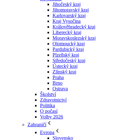
Jihočeský kraj
Jihomoravský kraj
Karlovarský kraj
Kraj Vysočina
Králověhradecký kraj
Liberecký kraj
Moravskoslezský kraj
Olomoucký kraj
Pardubický kraj
Plzeňský kraj
Středočeský kraj
Ústecký kraj
Zlínský kraj
Praha
Brno
Ostrava
Školství
Zdravotnictví
Politika
O počasí
Volby 2026
Zahraničí
Evropa
Slovensko