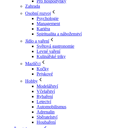
Pro hospodyňky
Zahrada
Osobní rozvoj
Psychologie
Management
Kariéra
Spiritualita a náboženství
Jídlo a vaření
Světová gastronomie
Levné vaření
Kulinářské triky
Mazlíčci
Kočky
Pejskové
Hobby
Modelářství
Včelařství
Rybaření
Letectví
Automobilismus
Adrenalin
Sběratelství
Houbaření