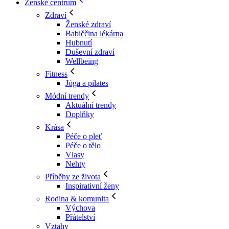
Ženské centrum
Zdraví
Ženské zdraví
Babiččina lékárna
Hubnutí
Duševní zdraví
Wellbeing
Fitness
Jóga a pilates
Módní trendy
Aktuální trendy
Doplňky
Krása
Péče o pleť
Péče o tělo
Vlasy
Nehty
Příběhy ze života
Inspirativní ženy
Rodina & komunita
Výchova
Přátelství
Vztahy