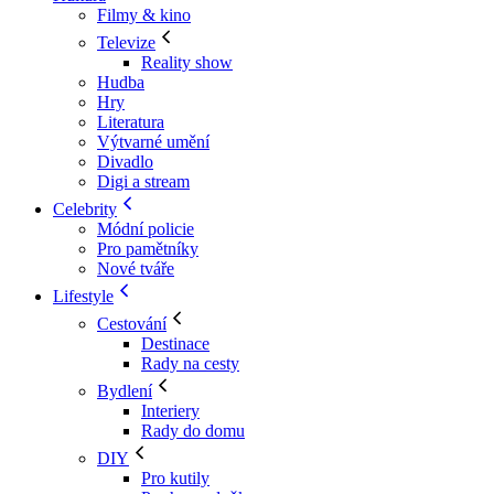
Filmy & kino
Televize
Reality show
Hudba
Hry
Literatura
Výtvarné umění
Divadlo
Digi a stream
Celebrity
Módní policie
Pro pamětníky
Nové tváře
Lifestyle
Cestování
Destinace
Rady na cesty
Bydlení
Interiery
Rady do domu
DIY
Pro kutily