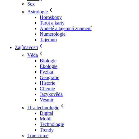
Sex
Astrologie
Horoskopy
Tarot a karty
Andělé a tajemná znamení
Numerologie
Tajemno
Zajímavosti
Věda
Biologie
Ekologie
Fyzika
Geografie
Historie
Chemie
Jazykověda
Vesmír
IT a technologie
Digital
Mobil
Technologie
Trendy
True crime