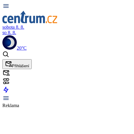
sobota 8. 8.
so 8. 8.
20°C
Přihlášení
Reklama