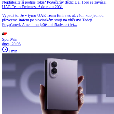
Nejdůležitější podpis roku? Pogačarův dědic Del Toro se zavázal
UAE Team Emirates až do roku 2031
Vypadá to, že v týmu UAE Team Emirates už vědí, kdo jednou
převezme štafetu po slovinském stroji na vítězství Tadeji
Pogačarovi. A není mu ještě ani třiadvacet let...
SportWin
dnes, 20:06
1 min