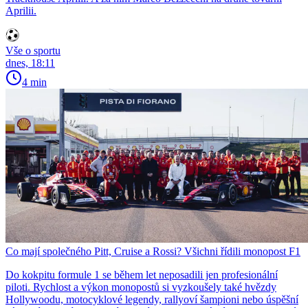
Aprilii.
Vše o sportu
dnes, 18:11
4 min
Co mají společného Pitt, Cruise a Rossi? Všichni řídili monopost F1
Do kokpitu formule 1 se během let neposadili jen profesionální
piloti. Rychlost a výkon monopostů si vyzkoušely také hvězdy
Hollywoodu, motocyklové legendy, rallyoví šampioni nebo úspěšní