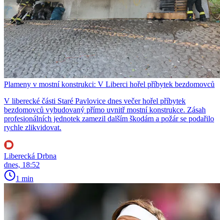
Plameny v mostní konstrukci: V Liberci hořel příbytek bezdomovců
V liberecké části Staré Pavlovice dnes večer hořel příbytek
bezdomovců vybudovaný přímo uvnitř mostní konstrukce. Zásah
profesionálních jednotek zamezil dalším škodám a požár se podařilo
rychle zlikvidovat.
Liberecká Drbna
dnes, 18:52
1 min