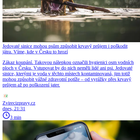
Jedovaté sinice mohou psům způsobit krvavý průjem i poškodit
játra. Víme, kde v Česku to hrozí
Zákaz koupání. Takovou nálepkou označili hygienici osm vodních
ploch v Česku. Vstupovat by do nich neměli lidé ani psi. Jedovaté
sinice, kterými je voda v těchto místech kontaminovaná, jim totiž
mohou způsobit vážné zdravotní potíže – od vyrážky přes krvavý
průjem až po poškození jater.
Zvirecizpravy.cz
dnes, 21:31
3 min