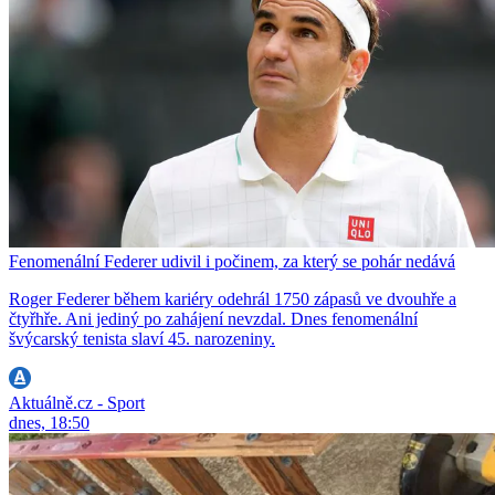
Fenomenální Federer udivil i počinem, za který se pohár nedává
Roger Federer během kariéry odehrál 1750 zápasů ve dvouhře a
čtyřhře. Ani jediný po zahájení nevzdal. Dnes fenomenální
švýcarský tenista slaví 45. narozeniny.
Aktuálně.cz - Sport
dnes, 18:50