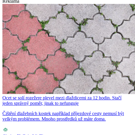
Reklama
Ocet se solí rozežere plevel mezi dlaždicemi za 12 hodin. Stačí
jeden správný poměr, jinak to nefunguje
Čištění dlažebních kostek například příjezdové cesty nemusí být
velkým problémem. Mnoho prostředků už máte doma.