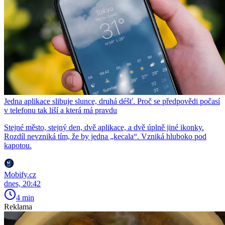
Jedna aplikace slibuje slunce, druhá déšť. Proč se předpovědi počasí
v telefonu tak liší a která má pravdu
Stejné město, stejný den, dvě aplikace, a dvě úplně jiné ikonky.
Rozdíl nevzniká tím, že by jedna „kecala“. Vzniká hluboko pod
kapotou.
Mobify.cz
dnes, 20:42
4 min
Reklama