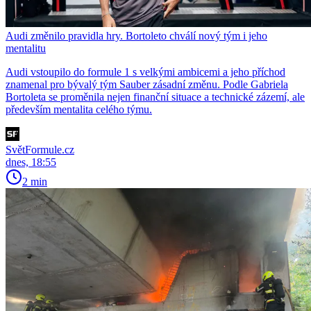
Audi změnilo pravidla hry. Bortoleto chválí nový tým i jeho
mentalitu
Audi vstoupilo do formule 1 s velkými ambicemi a jeho příchod
znamenal pro bývalý tým Sauber zásadní změnu. Podle Gabriela
Bortoleta se proměnila nejen finanční situace a technické zázemí, ale
především mentalita celého týmu.
SvětFormule.cz
dnes, 18:55
2 min