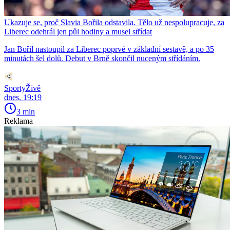
Ukazuje se, proč Slavia Bořila odstavila. Tělo už nespolupracuje, za
Liberec odehrál jen půl hodiny a musel střídat
Jan Bořil nastoupil za Liberec poprvé v základní sestavě, a po 35
minutách šel dolů. Debut v Brně skončil nuceným střídáním.
SportyŽivě
dnes, 19:19
3 min
Reklama