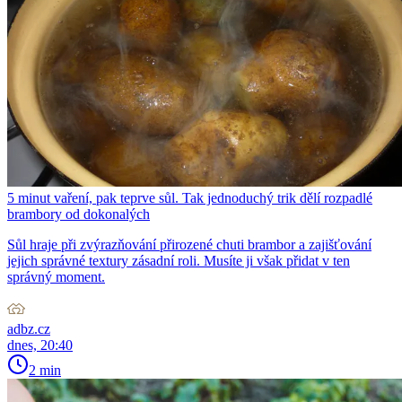
5 minut vaření, pak teprve sůl. Tak jednoduchý trik dělí rozpadlé
brambory od dokonalých
Sůl hraje při zvýrazňování přirozené chuti brambor a zajišťování
jejich správné textury zásadní roli. Musíte ji však přidat v ten
správný moment.
adbz.cz
dnes, 20:40
2 min