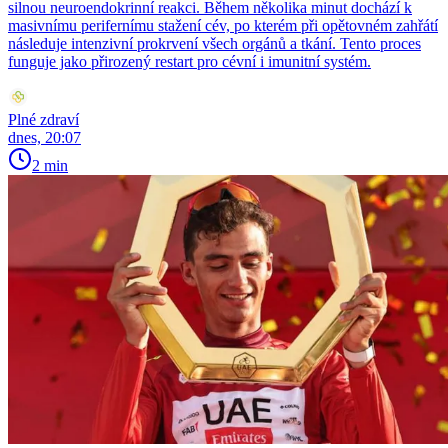
silnou neuroendokrinní reakci. Během několika minut dochází k
masivnímu perifernímu stažení cév, po kterém při opětovném zahřátí
následuje intenzivní prokrvení všech orgánů a tkání. Tento proces
funguje jako přirozený restart pro cévní i imunitní systém.
Plné zdraví
dnes, 20:07
2 min