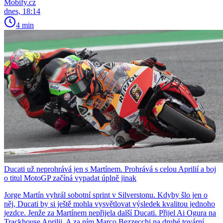
Mobify.cz
dnes, 18:14
4 min
Ducati už neprohrává jen s Martínem. Prohrává s celou Aprilií a boj
o titul MotoGP začíná vypadat úplně jinak
Jorge Martín vyhrál sobotní sprint v Silverstonu. Kdyby šlo jen o
něj, Ducati by si ještě mohla vysvětlovat výsledek kvalitou jednoho
jezdce. Jenže za Martínem nepřijela další Ducati. Přijel Ai Ogura na
Trackhouse Aprilii. A za ním Marco Bezzecchi na druhé tovární