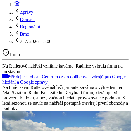
Zprávy
Domácí
Regionální
Brno
7. 7. 2026, 15:00
1 min
Na Rullerově nábřeží vznikne kavárna. Radnice vybrala firmu na
přestavbu
Přidejte si obsah Centrum.cz do oblíbených zdrojů pro Google
hledání a Google zprávy
Na brněnském Rullerově nábřeží přibude kavárna s výhledem na
řeku Svratku. Radní Brna-středu už vybrali firmu, která upraví
provozní budovu, a brzy začnou hledat i provozovatele podniku. S
letní sezonou se navíc na nábřeží postupně otevírají první obchody a
podniky.