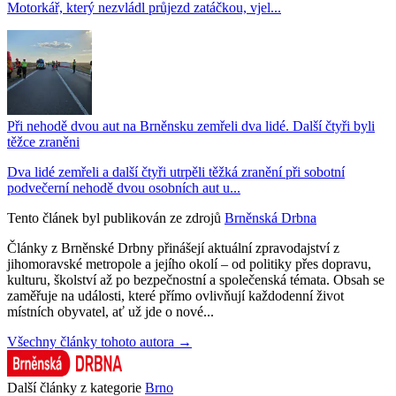
Motorkář, který nezvládl průjezd zatáčkou, vjel...
Při nehodě dvou aut na Brněnsku zemřeli dva lidé. Další čtyři byli
těžce zraněni
Dva lidé zemřeli a další čtyři utrpěli těžká zranění při sobotní
podvečerní nehodě dvou osobních aut u...
Tento článek byl publikován ze zdrojů
Brněnská Drbna
Články z Brněnské Drbny přinášejí aktuální zpravodajství z
jihomoravské metropole a jejího okolí – od politiky přes dopravu,
kulturu, školství až po bezpečnostní a společenská témata. Obsah se
zaměřuje na události, které přímo ovlivňují každodenní život
místních obyvatel, ať už jde o nové...
Všechny články tohoto autora →
Další články z kategorie
Brno