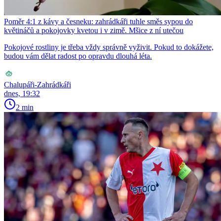
Poměr 4:1 z kávy a česneku: zahrádkáři tuhle směs sypou do
květináčů a pokojovky kvetou i v zimě. Mšice z ní utečou
Pokojové rostliny je třeba vždy správně vyživit. Pokud to dokážete,
budou vám dělat radost po opravdu dlouhá léta.
Chalupáři-Zahrádkáři
dnes, 19:32
2 min