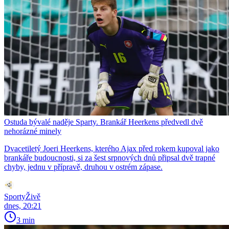
Ostuda bývalé naděje Sparty. Brankář Heerkens předvedl dvě
nehorázné minely
Dvacetiletý Joeri Heerkens, kterého Ajax před rokem kupoval jako
brankáře budoucnosti, si za šest srpnových dnů připsal dvě trapné
chyby, jednu v přípravě, druhou v ostrém zápase.
SportyŽivě
dnes, 20:21
3 min