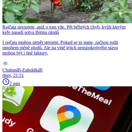
Rajčata stresujete, aniž o tom víte. Pět běžných chyb, kvůli kterým
keře nasadí sotva třetinu plodů
I rajčata mohou utrpět stresem. Pokud se to stane, začnou rodit
mnohem méně plodů. Ale na vině jejich neuspokojivého stavu
mohou být i jiné faktory.
Chalupáři-Zahrádkáři
dnes, 21:51
2 min