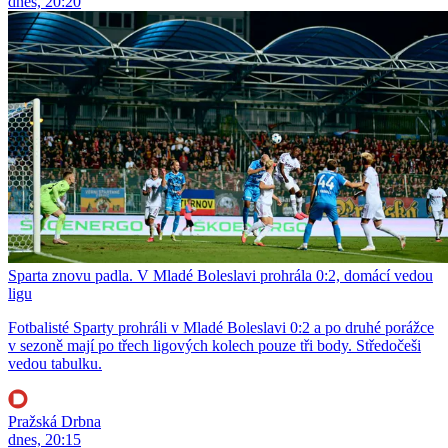
dnes, 20:20
Sparta znovu padla. V Mladé Boleslavi prohrála 0:2, domácí vedou
ligu
Fotbalisté Sparty prohráli v Mladé Boleslavi 0:2 a po druhé porážce
v sezoně mají po třech ligových kolech pouze tři body. Středočeši
vedou tabulku.
Pražská Drbna
dnes, 20:15