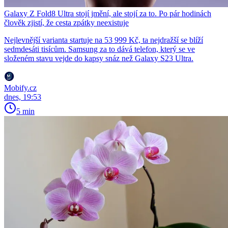
Galaxy Z Fold8 Ultra stojí jmění, ale stojí za to. Po pár hodinách
člověk zjistí, že cesta zpátky neexistuje
Nejlevnější varianta startuje na 53 999 Kč, ta nejdražší se blíží
sedmdesáti tisícům. Samsung za to dává telefon, který se ve
složeném stavu vejde do kapsy snáz než Galaxy S23 Ultra.
Mobify.cz
dnes, 19:53
5 min