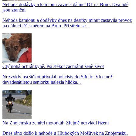
Nehoda dodávky a kamionu zavřela dálnici D1 na Brno. Dva lidé
jsou zranění
Nehoda kamionu a dodávky dnes na desítky minut zastavila provoz
na dálnici D1 směrem na Brno. Při střetu se...
Čtyřnohá ochránkyně. Psí štěkot zachránil ženě život
Nezvyklý psí štěkot přivolal policisty do Střelic. Více než
devadesátiletou seniorku nalezla hlídka...
Na Znojemsku zemřel motorkář. Zřejmě nezvládl řízení
Dnes ráno došlo k nehodě u Hlubokých Mošůvek na Znojemsku.