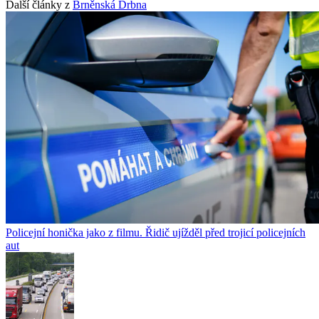
Další články z
Brněnská Drbna
Policejní honička jako z filmu. Řidič ujížděl před trojicí policejních
aut