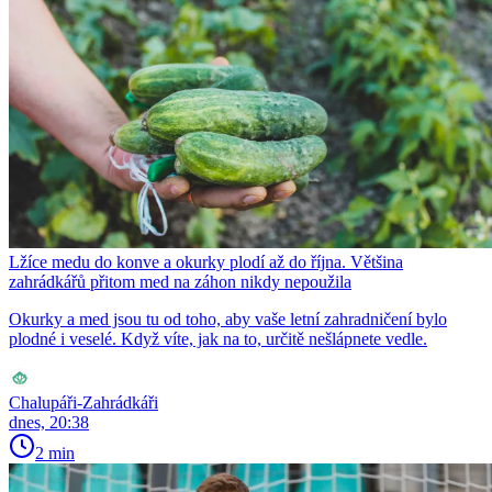
Lžíce medu do konve a okurky plodí až do října. Většina
zahrádkářů přitom med na záhon nikdy nepoužila
Okurky a med jsou tu od toho, aby vaše letní zahradničení bylo
plodné i veselé. Když víte, jak na to, určitě nešlápnete vedle.
Chalupáři-Zahrádkáři
dnes, 20:38
2 min