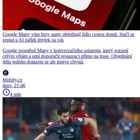
Google Mapy vám brzy samy objednají jídlo cestou domů. Stačí se
zeptat a AI zařídí zbytek za vás
Google proměnil Mapy v konverzačního asistenta, který rozumí
celým větám a umí doporučit restauraci přímo na trase. Objednání
jídla jedním dotazem se ale teprve chystá.
Mobify.cz
dnes, 21:46
4 min