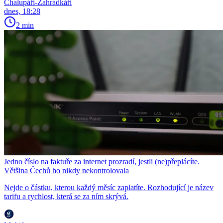
Chalupáři-Zahrádkáři
dnes, 18:28
2 min
Jedno číslo na faktuře za internet prozradí, jestli (ne)přeplácíte.
Většina Čechů ho nikdy nekontrolovala
Nejde o částku, kterou každý měsíc zaplatíte. Rozhodující je název
tarifu a rychlost, která se za ním skrývá.