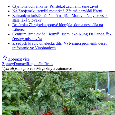
Čtyřnohá ochránkyně. Psí štěkot zachránil ženě život
Na Znojemsku zemřel motorkář. Zřejmě nezvládl řízení
Zahraniční turisté méně míří na jižní Moravu. Nejvíce však
stále láká Slováky
Brněnská Zbrojovka poprvé klopýtla, doma nestačila na
Liberec
Centrum Brna ovládli šermíři. Jsem jako Kung Fu Panda, řekl
čerstvý mistr světa
Z šedých krabic umělecká díla. Výtvarníci proměnili deset
trafostanic ve Vinohradech
Zobrazit více
Zprávy
Domácí
Regionální
Brno
Vybrali jsme pro vás
Magazíny a zajímavosti