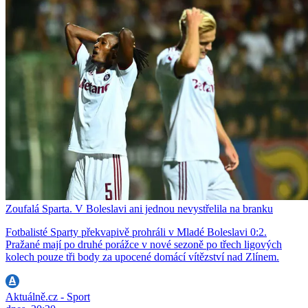
Zoufalá Sparta. V Boleslavi ani jednou nevystřelila na branku
Fotbalisté Sparty překvapivě prohráli v Mladé Boleslavi 0:2.
Pražané mají po druhé porážce v nové sezoně po třech ligových
kolech pouze tři body za upocené domácí vítězství nad Zlínem.
Aktuálně.cz - Sport