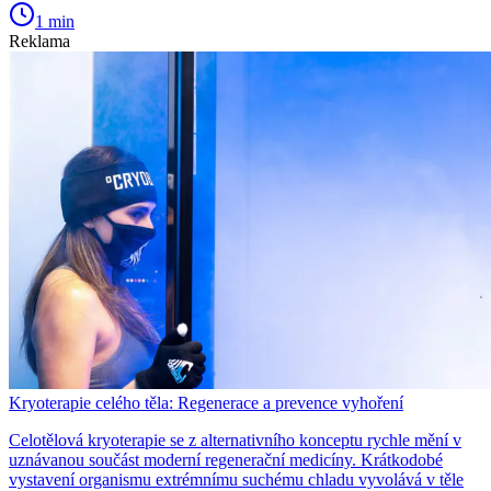
1 min
Reklama
Kryoterapie celého těla: Regenerace a prevence vyhoření
Celotělová kryoterapie se z alternativního konceptu rychle mění v
uznávanou součást moderní regenerační medicíny. Krátkodobé
vystavení organismu extrémnímu suchému chladu vyvolává v těle