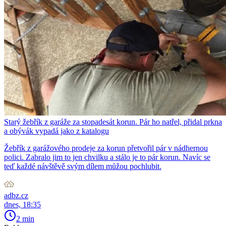
Starý žebřík z garáže za stopadesát korun. Pár ho natřel, přidal prkna
a obývák vypadá jako z katalogu
Žebřík z garážového prodeje za korun přetvořil pár v nádhernou
polici. Zabralo jim to jen chvilku a stálo je to pár korun. Navíc se
teď každé návštěvě svým dílem můžou pochlubit.
adbz.cz
dnes, 18:35
2 min