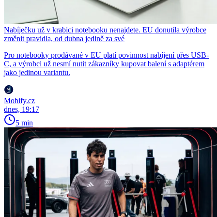
Nabíječku už v krabici notebooku nenajdete. EU donutila výrobce
změnit pravidla, od dubna jedině za své
Pro notebooky prodávané v EU platí povinnost nabíjení přes USB-
C, a výrobci už nesmí nutit zákazníky kupovat balení s adaptérem
jako jedinou variantu.
Mobify.cz
dnes, 19:17
5 min