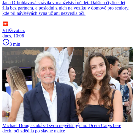
Jana Drbohlavová strávila v manželství pět let. Dalších čtyřicet let
žila bez partnera, a poslední z nich na vozíku v domově pro seniory,
kde při návštěvách syna už ani nezvedla oči.
VIPživot.cz
dnes, 10:06
3 min
Michael Douglas ukázal svou největší pýchu: Dcera Carys bere
dech, oči zdědila po slavné matce