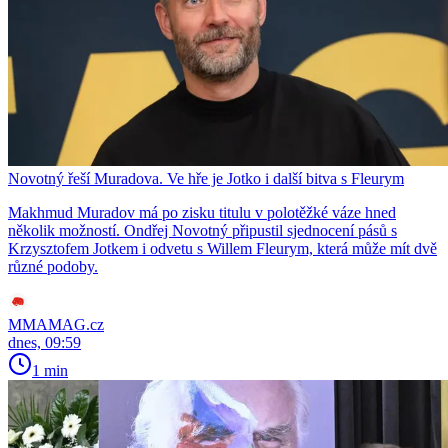
Novotný řeší Muradova. Ve hře je Jotko i další bitva s Fleurym
Makhmud Muradov má po zisku titulu v polotěžké váze hned
několik možností. Ondřej Novotný připustil sjednocení pásů s
Krzysztofem Jotkem i odvetu s Willem Fleurym, která může mít dvě
různé podoby.
MMAMAG.cz
dnes, 09:59
1 min