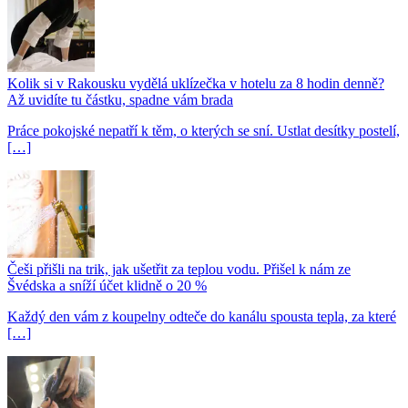
Kolik si v Rakousku vydělá uklízečka v hotelu za 8 hodin denně?
Až uvidíte tu částku, spadne vám brada
Práce pokojské nepatří k těm, o kterých se sní. Ustlat desítky postelí,
[…]
Češi přišli na trik, jak ušetřit za teplou vodu. Přišel k nám ze
Švédska a sníží účet klidně o 20 %
Každý den vám z koupelny odteče do kanálu spousta tepla, za které
[…]