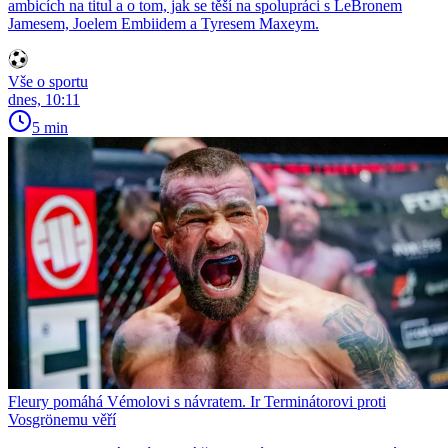
ambicích na titul a o tom, jak se těší na spolupráci s LeBronem
Jamesem, Joelem Embiidem a Tyresem Maxeym.
Vše o sportu
dnes, 10:11
5 min
Fleury pomáhá Vémolovi s návratem. Ir Terminátorovi proti
Vosgrönemu věří