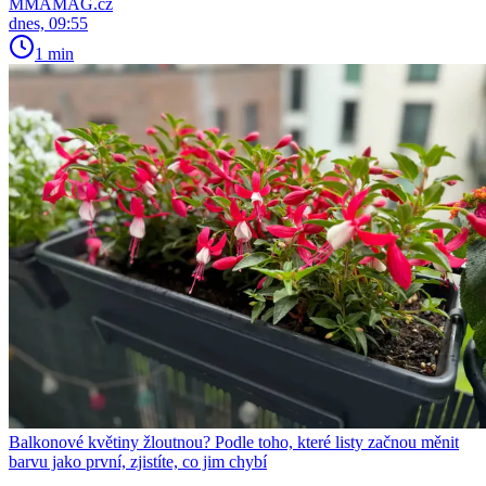
MMAMAG.cz
dnes, 09:55
1 min
Balkonové květiny žloutnou? Podle toho, které listy začnou měnit
barvu jako první, zjistíte, co jim chybí