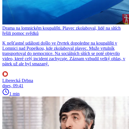
Drama na lomnickém koupališti. Plavec zkolaboval, lidé na sítích
řešili pomoc svědků
K nešťastné události došlo ve čtvrtek dopoledne na koupališti v
Lomnici nad Popelkou, kde zkolaboval plavec. Muže vrtulník
transportoval do nemocnice. Na sociálních sítích se poté objevilo
video, které celý incident zachycuje. Záznam vzbudil velký ohlas, v
pátek už ale byl smazaný.
Liberecká Drbna
dnes, 09:41
1 min