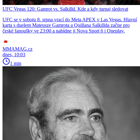
UFC Vegas 120: Gamrot vs. Salkilld. Kde a kdy turnaj sledovat
UFC se v sobotu 8. srpna vrací do Meta APEX v Las Vegas. Hlavní
karta s duelem Mateusze Gamrota a Quillana Salkillda začne pro
české fanoušky ve 23:00 a nabídne ji Nova Sport 6 i Oneplay.
MMAMAG.cz
dnes, 10:03
1 min