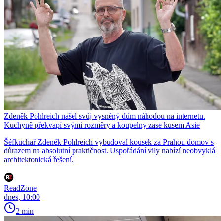
Zdeněk Pohlreich našel svůj vysněný dům náhodou na internetu.
Kuchyně překvapí svými rozměry a koupelny zase kusem Asie
Šéfkuchař Zdeněk Pohlreich vybudoval kousek za Prahou domov s
důrazem na absolutní praktičnost. Uspořádání vily nabízí neobvyklá
architektonická řešení.
ReadZone
dnes, 10:00
2 min