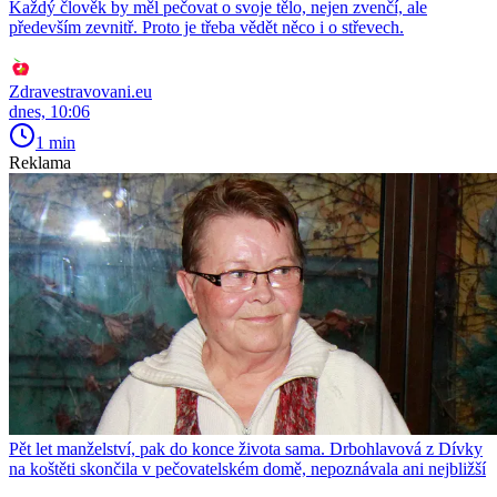
Každý člověk by měl pečovat o svoje tělo, nejen zvenčí, ale
především zevnitř. Proto je třeba vědět něco i o střevech.
Zdravestravovani.eu
dnes, 10:06
1 min
Reklama
Pět let manželství, pak do konce života sama. Drbohlavová z Dívky
na koštěti skončila v pečovatelském domě, nepoznávala ani nejbližší