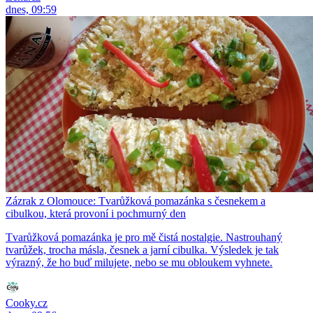
dnes, 09:59
Zázrak z Olomouce: Tvarůžková pomazánka s česnekem a
cibulkou, která provoní i pochmurný den
Tvarůžková pomazánka je pro mě čistá nostalgie. Nastrouhaný
tvarůžek, trocha másla, česnek a jarní cibulka. Výsledek je tak
výrazný, že ho buď milujete, nebo se mu obloukem vyhnete.
Cooky.cz