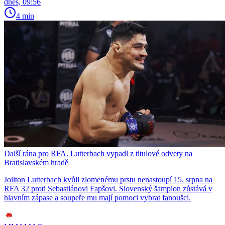
dnes, 09:56
4 min
Další rána pro RFA. Lutterbach vypadl z titulové odvety na
Bratislavském hradě
Joilton Lutterbach kvůli zlomenému prstu nenastoupí 15. srpna na
RFA 32 proti Sebastiánovi Fapšovi. Slovenský šampion zůstává v
hlavním zápase a soupeře mu mají pomoci vybrat fanoušci.