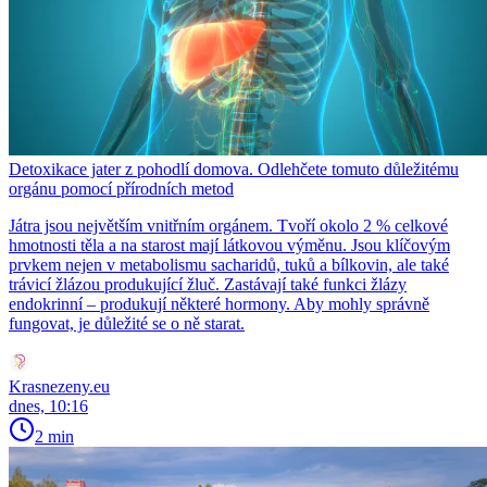
Detoxikace jater z pohodlí domova. Odlehčete tomuto důležitému
orgánu pomocí přírodních metod
Játra jsou největším vnitřním orgánem. Tvoří okolo 2 % celkové
hmotnosti těla a na starost mají látkovou výměnu. Jsou klíčovým
prvkem nejen v metabolismu sacharidů, tuků a bílkovin, ale také
trávicí žlázou produkující žluč. Zastávají také funkci žlázy
endokrinní – produkují některé hormony. Aby mohly správně
fungovat, je důležité se o ně starat.
Krasnezeny.eu
dnes, 10:16
2 min