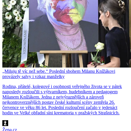
„Miluju tě víc než sebe.“ Poslední sbohem Milanu Knížákovi
provázely salvy i vzkaz manželky
Rodina, přátelé, kolegové i osobnosti veřejného života se v pátek
naposledy rozloučili s výtvarníkem, hudebníkem a pedagogem
Milanem Knížákem. Jedna z nejvýraznějších a zároveň
nejkontroverznějších postav české kulturní scény zemřela 26.
července ve věku 86 let. Poslední rozloučení začalo v jedenáct
hodin ve Velké obřadní síni krematoria v pražských Strašnicích.
Žena.cz