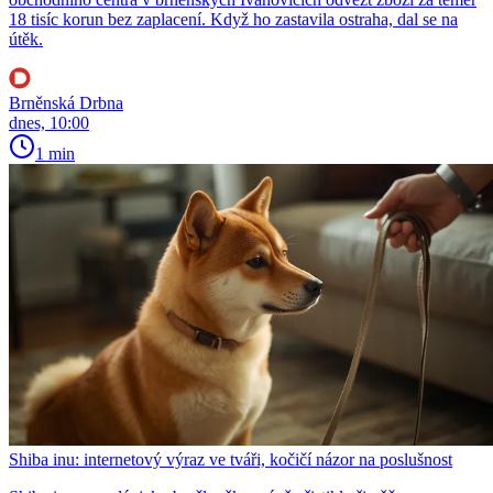
18 tisíc korun bez zaplacení. Když ho zastavila ostraha, dal se na
útěk.
Brněnská Drbna
dnes, 10:00
1 min
Shiba inu: internetový výraz ve tváři, kočičí názor na poslušnost