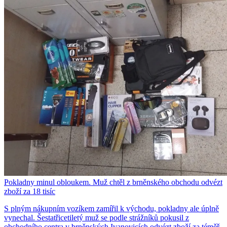
Pokladny minul obloukem. Muž chtěl z brněnského obchodu odvézt
zboží za 18 tisíc
S plným nákupním vozíkem zamířil k východu, pokladny ale úplně
vynechal. Šestatřicetiletý muž se podle strážníků pokusil z
obchodního centra v brněnských Ivanovicích odvézt zboží za téměř