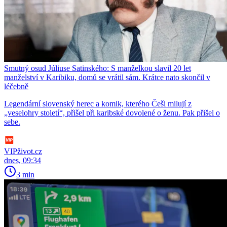
Smutný osud Júliuse Satinského: S manželkou slavil 20 let
manželství v Karibiku, domů se vrátil sám. Krátce nato skončil v
léčebně
Legendární slovenský herec a komik, kterého Češi milují z
„veselohry století“, přišel při karibské dovolené o ženu. Pak přišel o
sebe.
VIPživot.cz
dnes, 09:34
3 min