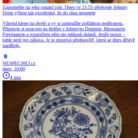
Zapomeňte na jeho ostatní role. Dnes ve 21:55 předvede Johnny
Depp výkon tak excelentní, že do rána neusnete
Víkend klepe na dveře a vy si zasloužíte pořádnou podívanou.
Připravte si popcorn na thriller s Johnnym Deppem, Morganem
Freemanem a rozpočtem přes sto milionů dolarů. Jenže pozor –
tohle není jen zábava. Je to mrazivá předpověď, která se dnes děsivě
naplňuje.
NESPECHEJ.cz
dnes, 10:00
4 min