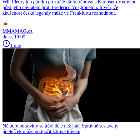
Will Fleury jen pár dní po ztrátě titulu trénoval s Karlosem Vémolou
před jeho návratem proti Fredericu Vosgrönemu. Ir věří, že
zkušenost české legendy může ve Frankfurtu rozhodnout.
MMAMAG.cz
dnes, 10:09
1 min
Některé potraviny se tráví déle než jiné. Správně sestavený
jídelníček může podpořit zdravé trávení