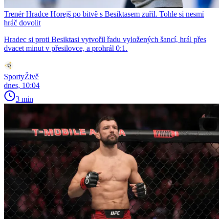
Trenér Hradce Horejš po bitvě s Besiktasem zuřil. Tohle si nesmí
hráč dovolit
Hradec si proti Besiktasi vytvořil řadu vyložených šancí, hrál přes
dvacet minut v přesilovce, a prohrál 0:1.
SportyŽivě
dnes, 10:04
3 min