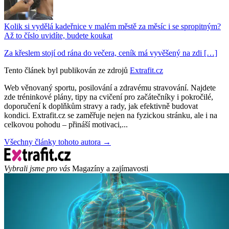
Kolik si vydělá kadeřnice v malém městě za měsíc i se spropitným?
Až to číslo uvidíte, budete koukat
Za křeslem stojí od rána do večera, ceník má vyvěšený na zdi […]
Tento článek byl publikován ze zdrojů
Extrafit.cz
Web věnovaný sportu, posilování a zdravému stravování. Najdete
zde tréninkové plány, tipy na cvičení pro začátečníky i pokročilé,
doporučení k doplňkům stravy a rady, jak efektivně budovat
kondici. Extrafit.cz se zaměřuje nejen na fyzickou stránku, ale i na
celkovou pohodu – přináší motivaci,...
Všechny články tohoto autora →
Vybrali jsme pro vás
Magazíny a zajímavosti