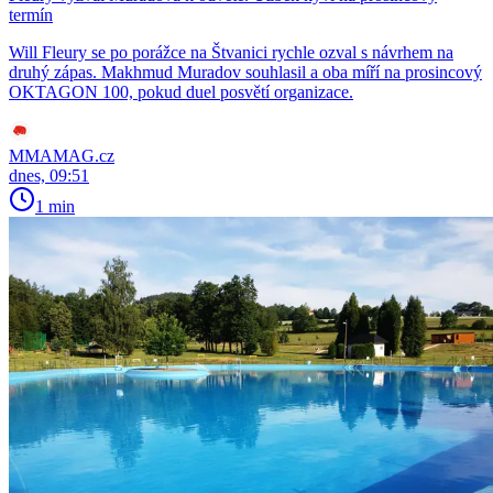
termín
Will Fleury se po porážce na Štvanici rychle ozval s návrhem na
druhý zápas. Makhmud Muradov souhlasil a oba míří na prosincový
OKTAGON 100, pokud duel posvětí organizace.
MMAMAG.cz
dnes, 09:51
1 min