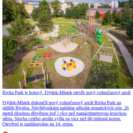
Rivka Park je hotový. Frýdek-Místek otevře nový volnočasový areál
Frýdek-Místek dokončil nový volnočasový areál Rivka Park na
sídlišti Riviéra. Návštěvníkům nabídne několik tematických zón, 26
metrů dlouhou dřevěnou loď i více než patnáctimetrovou lezeckou
stěnu. Stavba celého areálu vyšla na více než 60 milionů korun.
Otevření je naplánováno na 14. srpna.