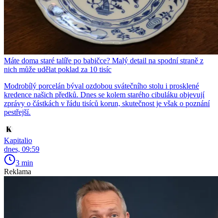
Máte doma staré talíře po babičce? Malý detail na spodní straně z
nich může udělat poklad za 10 tisíc
Modrobílý porcelán býval ozdobou svátečního stolu i prosklené
kredence našich předků. Dnes se kolem starého cibuláku objevují
zprávy o částkách v řádu tisíců korun, skutečnost je však o poznání
pestřejší.
Kapitalio
dnes, 09:59
3 min
Reklama