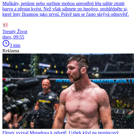
Muškáty, petúnie nebo surfinie mohou uprostřed léta náhle ztratit
barvu a přestat kvést. Než však sáhnete po hnojivu, prohlédněte si,
které listy žloutnou jako první. Právě tam se často skrývá odpověď.
Trendy Život
dnes, 09:55
3 min
Reklama
Fleury vyzval Muradova k odvetě. Uzbek kývl na prosincový