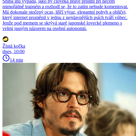
Shiba inu vypadá, jako by člověka právě přistihl při něčem
mimořádně trapném a rozhodl se, že to zatím nebude komentovat.
Má dokonale stočený ocas, liščí výraz, elegantní pohyb a obličej,
který internet proměnil v jednu z nejslavnějších psích tváří vůbec.
Jenže pod memem se skrývá staré japonské lovecké plemeno s
velmi jasným názorem na osobní autonomii.
Žlutá kočka
dnes, 10:00
14 min