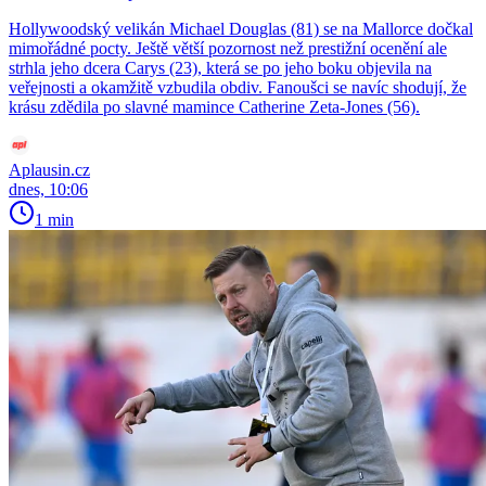
Hollywoodský velikán Michael Douglas (81) se na Mallorce dočkal
mimořádné pocty. Ještě větší pozornost než prestižní ocenění ale
strhla jeho dcera Carys (23), která se po jeho boku objevila na
veřejnosti a okamžitě vzbudila obdiv. Fanoušci se navíc shodují, že
krásu zdědila po slavné mamince Catherine Zeta-Jones (56).
Aplausin.cz
dnes, 10:06
1 min