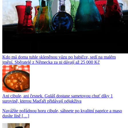
Kdo má doma tuhle skleněnou vázu po babičce, sedí na malém
jmění. Sběratelé z Německa za ni dávají až 25 000 Kč
Ani cibule, ani česnek. Guláš dostane sametovou chuť díky 1
surovině, kterou Maďaři přidávají odjakživa
Navážíte pořádnou horu cibule, sáhnete po kvalitní paprice a maso
dusíte líně […]