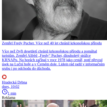
Zemřel Fredy Pucher. Více než 40 let chránil krkonošskou přírodu
Více než čtyři desetiletí chránil krkonošskou přírodu a pomáhal
turistům. Zemřel Alfréd „Fredy“ Pucher, dlouholetý strážce
KRNAPu. Na horách začínal v roce 1978 jako cestář, poté převzal
úsek na Luční hoře a v Černém dole. Lidem rád radil v informačním
srubu i po odchodu do důchodu.
Hradecká Drbna
dnes, 10:02
1 min
Reklama