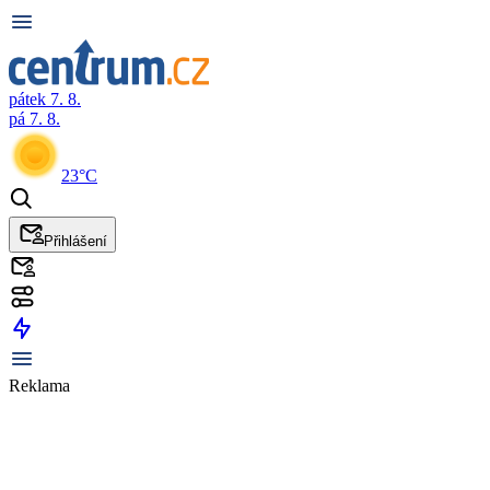
pátek 7. 8.
pá 7. 8.
23°C
Přihlášení
Reklama