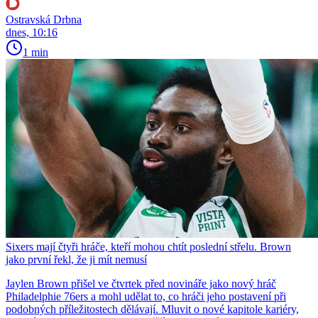
Ostravská Drbna
dnes, 10:16
1 min
Sixers mají čtyři hráče, kteří mohou chtít poslední střelu. Brown
jako první řekl, že ji mít nemusí
Jaylen Brown přišel ve čtvrtek před novináře jako nový hráč
Philadelphie 76ers a mohl udělat to, co hráči jeho postavení při
podobných příležitostech dělávají. Mluvit o nové kapitole kariéry,