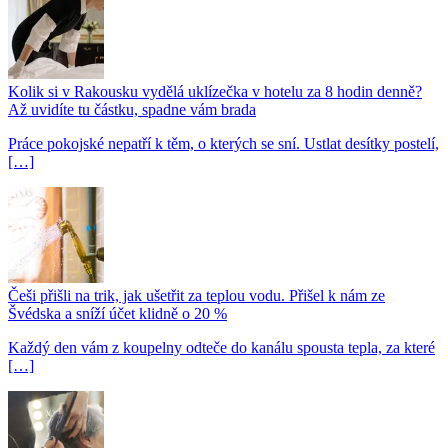
Kolik si v Rakousku vydělá uklízečka v hotelu za 8 hodin denně?
Až uvidíte tu částku, spadne vám brada
Práce pokojské nepatří k těm, o kterých se sní. Ustlat desítky postelí,
[…]
Češi přišli na trik, jak ušetřit za teplou vodu. Přišel k nám ze
Švédska a sníží účet klidně o 20 %
Každý den vám z koupelny odteče do kanálu spousta tepla, za které
[…]