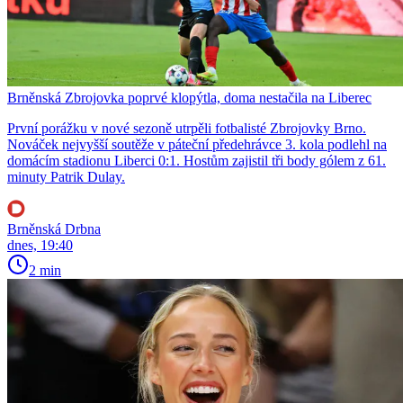
Brněnská Zbrojovka poprvé klopýtla, doma nestačila na Liberec
První porážku v nové sezoně utrpěli fotbalisté Zbrojovky Brno.
Nováček nejvyšší soutěže v páteční předehrávce 3. kola podlehl na
domácím stadionu Liberci 0:1. Hostům zajistil tři body gólem z 61.
minuty Patrik Dulay.
Brněnská Drbna
dnes, 19:40
2 min