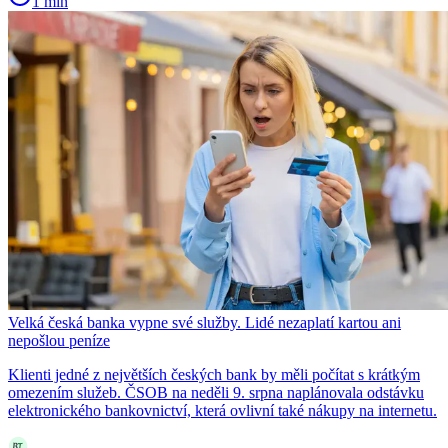
1 min
Velká česká banka vypne své služby. Lidé nezaplatí kartou ani
nepošlou peníze
Klienti jedné z největších českých bank by měli počítat s krátkým
omezením služeb. ČSOB na neděli 9. srpna naplánovala odstávku
elektronického bankovnictví, která ovlivní také nákupy na internetu.