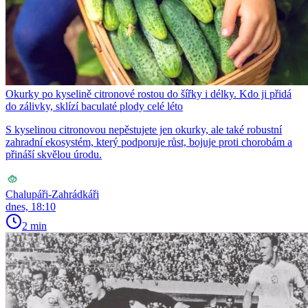
Okurky po kyselině citronové rostou do šířky i délky. Kdo ji přidá
do zálivky, sklízí baculaté plody celé léto
S kyselinou citronovou nepěstujete jen okurky, ale také robustní
zahradní ekosystém, který podporuje růst, bojuje proti chorobám a
přináší skvělou úrodu.
Chalupáři-Zahrádkáři
dnes, 18:10
2 min