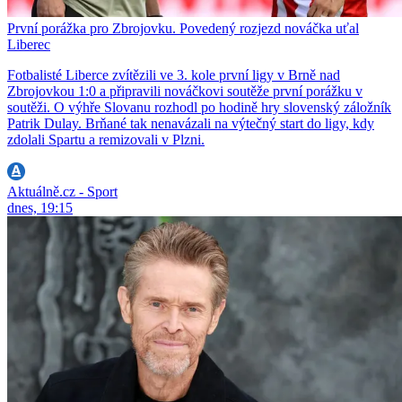
První porážka pro Zbrojovku. Povedený rozjezd nováčka uťal
Liberec
Fotbalisté Liberce zvítězili ve 3. kole první ligy v Brně nad
Zbrojovkou 1:0 a připravili nováčkovi soutěže první porážku v
soutěži. O výhře Slovanu rozhodl po hodině hry slovenský záložník
Patrik Dulay. Brňané tak nenavázali na výtečný start do ligy, kdy
zdolali Spartu a remizovali v Plzni.
Aktuálně.cz - Sport
dnes, 19:15