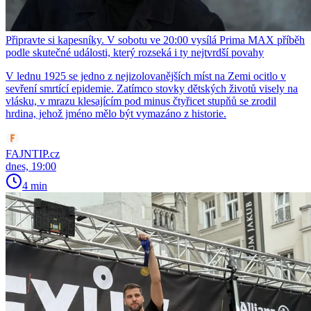
Připravte si kapesníky. V sobotu ve 20:00 vysílá Prima MAX příběh
podle skutečné události, který rozseká i ty nejtvrdší povahy
V lednu 1925 se jedno z nejizolovanějších míst na Zemi ocitlo v
sevření smrtící epidemie. Zatímco stovky dětských životů visely na
vlásku, v mrazu klesajícím pod minus čtyřicet stupňů se zrodil
hrdina, jehož jméno mělo být vymazáno z historie.
FAJNTIP.cz
dnes, 19:00
4 min