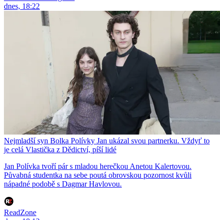
dnes, 18:22
Nejmladší syn Bolka Polívky Jan ukázal svou partnerku. Vždyť to
je celá Vlastička z Dědictví, píší lidé
Jan Polívka tvoří pár s mladou herečkou Anetou Kalertovou.
Půvabná studentka na sebe poutá obrovskou pozornost kvůli
nápadné podobě s Dagmar Havlovou.
ReadZone