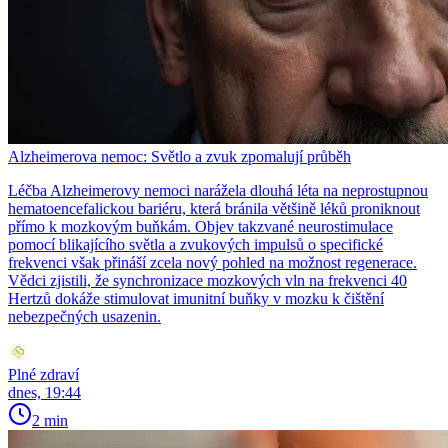
Alzheimerova nemoc: Světlo a zvuk zpomalují průběh
Léčba Alzheimerovy nemoci narážela dlouhá léta na neprostupnou
hematoencefalickou bariéru, která bránila většině léků proniknout
přímo k mozkovým buňkám. Objev takzvané neurostimulace
pomocí blikajícího světla a zvukových impulsů o specifické
frekvenci však přináší zcela nový pohled na možnost regenerace.
Vědci zjistili, že synchronizace mozkových vln na frekvenci 40
Hertzů dokáže stimulovat imunitní buňky v mozku k čištění
nebezpečných usazenin.
Plné zdraví
dnes, 19:44
2 min