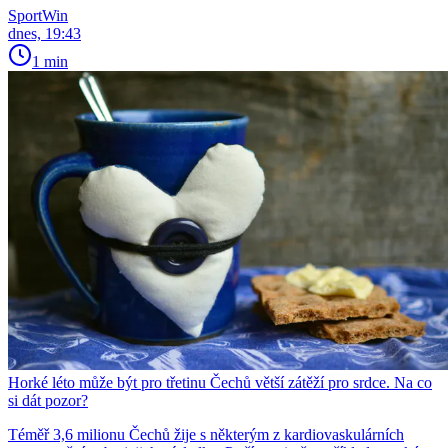
SportWin
dnes, 19:43
1 min
Horké léto může být pro třetinu Čechů větší zátěží pro srdce. Na co
si dát pozor?
Téměř 3,6 milionu Čechů žije s některým z kardiovaskulárních