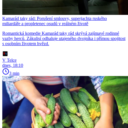
Kamarád taky rád: Porušení smlouvy, superjachta ruského
miliardáře a propletenec osudů v reálném životě
Romantická komedie Kamarád taky rád skrývá zajímavé rodinné
vazby herců. Zákulisí odhaluje utajeného dvojníka i přímou spojitost
s osobním životem hvězd.
V Telce
dnes, 18:10
3 min