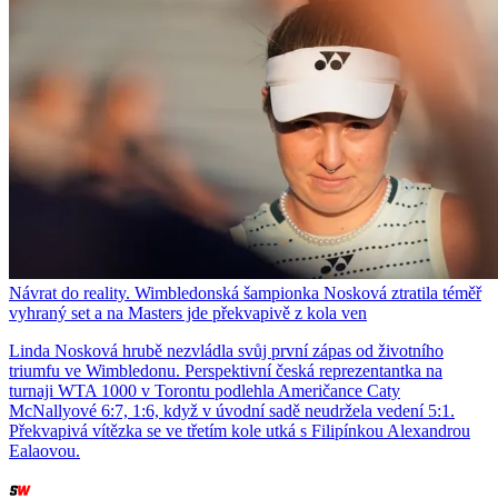
Návrat do reality. Wimbledonská šampionka Nosková ztratila téměř
vyhraný set a na Masters jde překvapivě z kola ven
Linda Nosková hrubě nezvládla svůj první zápas od životního
triumfu ve Wimbledonu. Perspektivní česká reprezentantka na
turnaji WTA 1000 v Torontu podlehla Američance Caty
McNallyové 6:7, 1:6, když v úvodní sadě neudržela vedení 5:1.
Překvapivá vítězka se ve třetím kole utká s Filipínkou Alexandrou
Ealaovou.