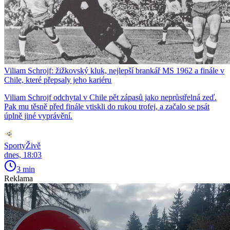
Viliam Schrojf: žižkovský kluk, nejlepší brankář MS 1962 a finále v
Chile, které přepsaly jeho kariéru
Viliam Schrojf odchytal v Chile pět zápasů jako neprůstřelná zeď.
Pak mu těsně před finále vtiskli do rukou trofej, a začalo se psát
úplně jiné vyprávění.
SportyŽivě
dnes, 18:03
3 min
Reklama