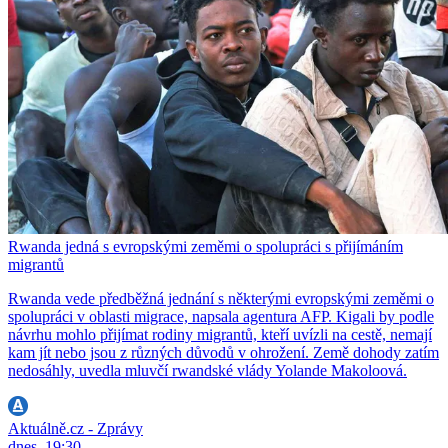
Rwanda jedná s evropskými zeměmi o spolupráci s přijímáním
migrantů
Rwanda vede předběžná jednání s některými evropskými zeměmi o
spolupráci v oblasti migrace, napsala agentura AFP. Kigali by podle
návrhu mohlo přijímat rodiny migrantů, kteří uvízli na cestě, nemají
kam jít nebo jsou z různých důvodů v ohrožení. Země dohody zatím
nedosáhly, uvedla mluvčí rwandské vlády Yolande Makoloová.
Aktuálně.cz - Zprávy
dnes, 19:30