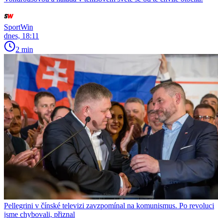
SportWin
dnes, 18:11
2 min
Pellegrini v čínské televizi zavzpomínal na komunismus. Po revoluci
jsme chybovali, přiznal