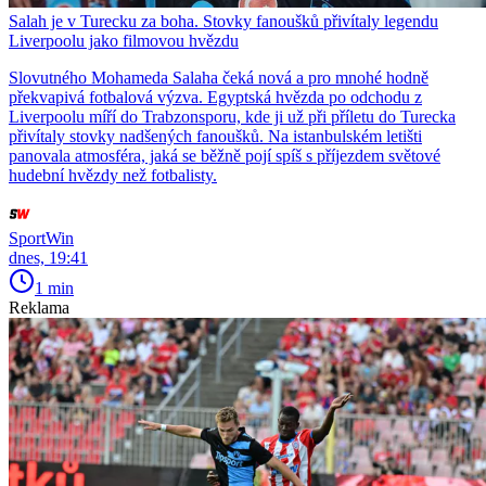
Salah je v Turecku za boha. Stovky fanoušků přivítaly legendu
Liverpoolu jako filmovou hvězdu
Slovutného Mohameda Salaha čeká nová a pro mnohé hodně
překvapivá fotbalová výzva. Egyptská hvězda po odchodu z
Liverpoolu míří do Trabzonsporu, kde ji už při příletu do Turecka
přivítaly stovky nadšených fanoušků. Na istanbulském letišti
panovala atmosféra, jaká se běžně pojí spíš s příjezdem světové
hudební hvězdy než fotbalisty.
SportWin
dnes, 19:41
1 min
Reklama