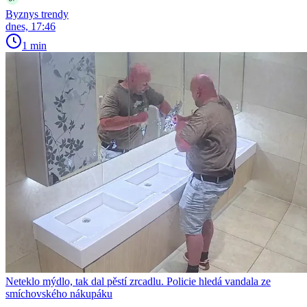
Byznys trendy
dnes, 17:46
1 min
Neteklo mýdlo, tak dal pěstí zrcadlu. Policie hledá vandala ze
smíchovského nákupáku