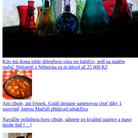
Kdo má doma tuhle skleněnou vázu po babičce, sedí na malém
jmění. Sběratelé z Německa za ni dávají až 25 000 Kč
Ani cibule, ani česnek. Guláš dostane sametovou chuť díky 1
surovině, kterou Maďaři přidávají odjakživa
Navážíte pořádnou horu cibule, sáhnete po kvalitní paprice a maso
dusíte líně […]