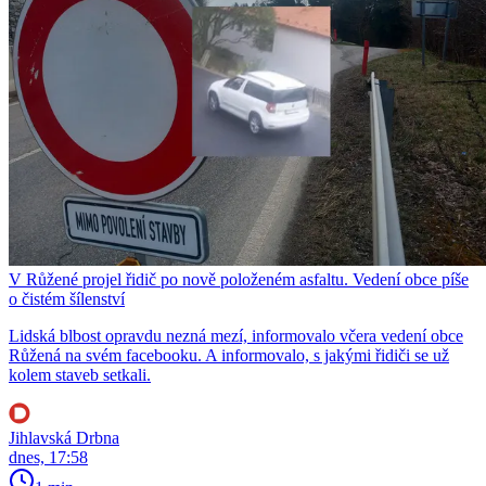
V Růžené projel řidič po nově položeném asfaltu. Vedení obce píše
o čistém šílenství
Lidská blbost opravdu nezná mezí, informovalo včera vedení obce
Růžená na svém facebooku. A informovalo, s jakými řidiči se už
kolem staveb setkali.
Jihlavská Drbna
dnes, 17:58