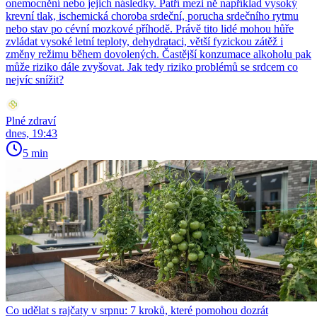
onemocnění nebo jejich následky. Patří mezi ně například vysoký
krevní tlak, ischemická choroba srdeční, porucha srdečního rytmu
nebo stav po cévní mozkové příhodě. Právě tito lidé mohou hůře
zvládat vysoké letní teploty, dehydrataci, větší fyzickou zátěž i
změny režimu během dovolených. Častější konzumace alkoholu pak
může riziko dále zvyšovat. Jak tedy riziko problémů se srdcem co
nejvíc snížit?
Plné zdraví
dnes, 19:43
5 min
Co udělat s rajčaty v srpnu: 7 kroků, které pomohou dozrát