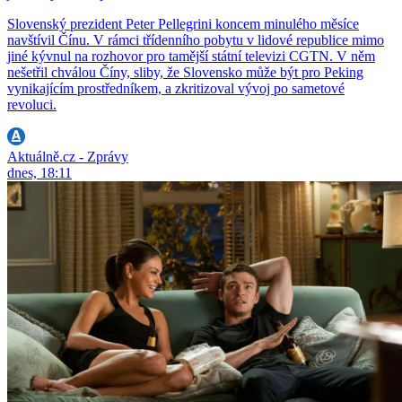
Slovenský prezident Peter Pellegrini koncem minulého měsíce
navštívil Čínu. V rámci třídenního pobytu v lidové republice mimo
jiné kývnul na rozhovor pro tamější státní televizi CGTN. V něm
nešetřil chválou Číny, sliby, že Slovensko může být pro Peking
vynikajícím prostředníkem, a zkritizoval vývoj po sametové
revoluci.
Aktuálně.cz - Zprávy
dnes, 18:11