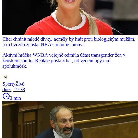
Chci chránit mladé dívky, neměly by hrát proti biologickým mužům,
říká hvězda ženské NBA Cunninghamová
Aktivní hráčka WNBA veřejně odmítla účast transgender žen v
ženském sportu. Reakce přišla z hal, od vedení ligy i od
spoluhráček.
SportyŽivě
dnes, 19:38
3 min