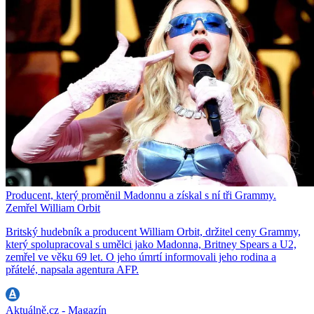
Producent, který proměnil Madonnu a získal s ní tři Grammy.
Zemřel William Orbit
Britský hudebník a producent William Orbit, držitel ceny Grammy,
který spolupracoval s umělci jako Madonna, Britney Spears a U2,
zemřel ve věku 69 let. O jeho úmrtí informovali jeho rodina a
přátelé, napsala agentura AFP.
Aktuálně.cz - Magazín