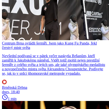
Centrum Brna ovládli šermíři. Jsem jako Kung Fu Panda, řekl
čerstvý mistr světa
Nevšední podívaná se v pátek večer naskytla Brňanům, kteří
zamířili k Jakubskému náměstí. Vidět totiž mohli nejen prestižní
šermíře z celého světa a jejich um, ale také olympijského medailistu
a novopečeného mistra světa Alexandera Choupenitche. Podívejte
se, jak to v srdci jihomoravské metropole vypadalo.
Brněnská Drbna
dnes, 18:40
1 min