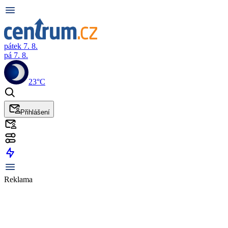
pátek 7. 8.
pá 7. 8.
23°C
Přihlášení
Reklama