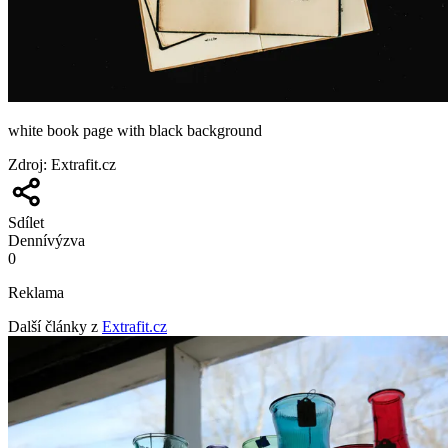
white book page with black background
Zdroj
:
Extrafit.cz
Sdílet
Denní
výzva
0
Reklama
Další články z
Extrafit.cz