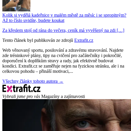
Kolik si vydělá kadeřnice v malém městě za měsíc i se spropitným?
Až to číslo uvidíte, budete koukat
Za křeslem stojí od rána do večera, ceník má vyvěšený na zdi […]
Tento článek byl publikován ze zdrojů
Extrafit.cz
Web věnovaný sportu, posilování a zdravému stravování. Najdete
zde tréninkové plány, tipy na cvičení pro začátečníky i pokročilé,
doporučení k doplňkům stravy a rady, jak efektivně budovat
kondici. Extrafit.cz se zaměřuje nejen na fyzickou stránku, ale i na
celkovou pohodu – přináší motivaci,...
Všechny články tohoto autora →
Vybrali jsme pro vás
Magazíny a zajímavosti