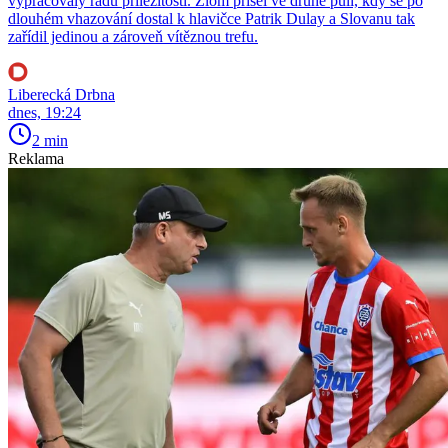
vypracovaly řadu příležitostí. Zlom přišel ve druhé půli, kdy se po
dlouhém vhazování dostal k hlavičce Patrik Dulay a Slovanu tak
zařídil jedinou a zároveň vítěznou trefu.
Liberecká Drbna
dnes, 19:24
2 min
Reklama