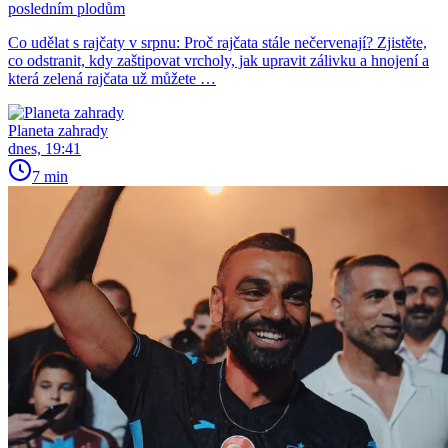
posledním plodům
Co udělat s rajčaty v srpnu: Proč rajčata stále nečervenají? Zjistěte,
co odstranit, kdy zaštipovat vrcholy, jak upravit zálivku a hnojení a
která zelená rajčata už můžete …
Planeta zahrady
dnes, 19:41
7 min