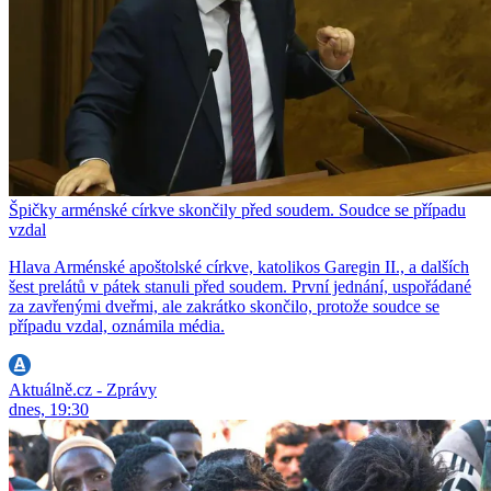
Špičky arménské církve skončily před soudem. Soudce se případu
vzdal
Hlava Arménské apoštolské církve, katolikos Garegin II., a dalších
šest prelátů v pátek stanuli před soudem. První jednání, uspořádané
za zavřenými dveřmi, ale zakrátko skončilo, protože soudce se
případu vzdal, oznámila média.
Aktuálně.cz - Zprávy
dnes, 19:30