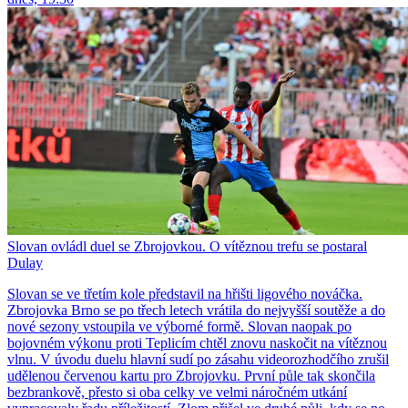
Slovan ovládl duel se Zbrojovkou. O vítěznou trefu se postaral
Dulay
Slovan se ve třetím kole představil na hřišti ligového nováčka.
Zbrojovka Brno se po třech letech vrátila do nejvyšší soutěže a do
nové sezony vstoupila ve výborné formě. Slovan naopak po
bojovném výkonu proti Teplicím chtěl znovu naskočit na vítěznou
vlnu. V úvodu duelu hlavní sudí po zásahu videorozhodčího zrušil
udělenou červenou kartu pro Zbrojovku. První půle tak skončila
bezbrankově, přesto si oba celky ve velmi náročném utkání