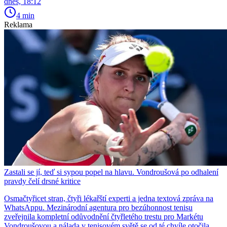
dnes, 18:12
4 min
Reklama
Zastali se jí, teď si sypou popel na hlavu. Vondroušová po odhalení
pravdy čelí drsné kritice
Osmačtyřicet stran, čtyři lékařští experti a jedna textová zpráva na
WhatsAppu. Mezinárodní agentura pro bezúhonnost tenisu
zveřejnila kompletní odůvodnění čtyřletého trestu pro Markétu
Vondroušovou a nálada v tenisovém světě se od té chvíle otočila.