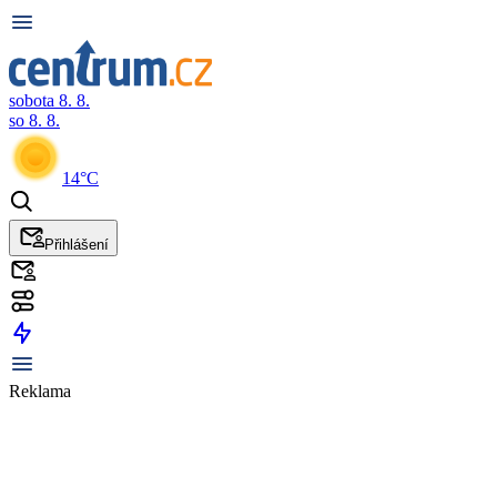
sobota 8. 8.
so 8. 8.
14°C
Přihlášení
Reklama