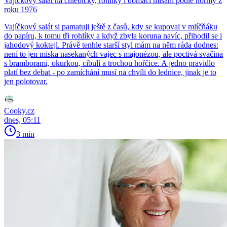
Vajíčkový salát na chlebíčky, rohlíky i domácí mlsání podle normy z
roku 1976
Vajíčkový salát si pamatuji ještě z časů, kdy se kupoval v mlíčňáku
do papíru, k tomu tři rohlíky a když zbyla koruna navíc, přihodil se i
jahodový koktejl. Právě tenhle starší styl mám na něm ráda dodnes:
není to jen miska nasekaných vajec s majonézou, ale poctivá svačina
s bramborami, okurkou, cibulí a trochou hořčice. A jedno pravidlo
platí bez debat - po zamíchání musí na chvíli do lednice, jinak je to
jen polotovar.
Cooky.cz
dnes, 05:11
3 min