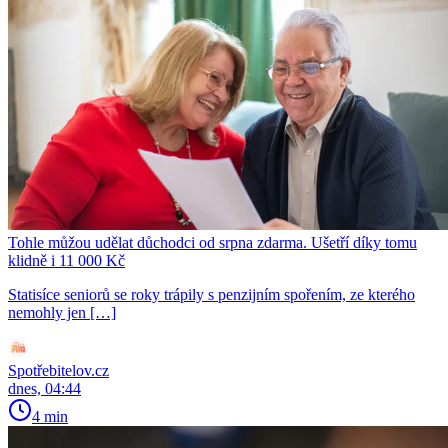
Tohle můžou udělat důchodci od srpna zdarma. Ušetří díky tomu
klidně i 11 000 Kč
Statisíce seniorů se roky trápily s penzijním spořením, ze kterého
nemohly jen […]
Spotřebitelov.cz
dnes, 04:44
4 min