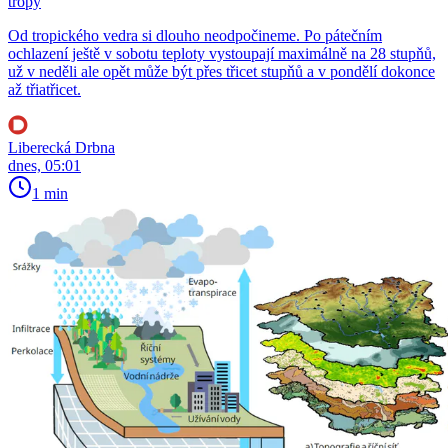
tropy
Od tropického vedra si dlouho neodpočineme. Po pátečním
ochlazení ještě v sobotu teploty vystoupají maximálně na 28 stupňů,
už v neděli ale opět může být přes třicet stupňů a v pondělí dokonce
až třiatřicet.
Liberecká Drbna
dnes, 05:01
1 min