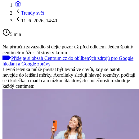
Trendy svět
11. 6. 2026, 14:40
5 min
Na příruční zavazadlo si dejte pozor už před odletem. Jeden špatný
centimetr může stát stovky korun
Přidejte si obsah Centrum.cz do oblíbených zdrojů pro Google
hledání a Google zprávy
Levná letenka může přestat být levná ve chvíli, kdy se batoh
nevejde do letištní měrky. Aerolinky sledují hlavně rozměry, počítají
se i kolečka a madla a u nízkonákladových společností rozhoduje
každý centimetr.