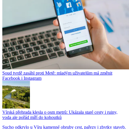
Soud tvrdě zasáhl proti Metě: mladým uživatelům má změnit
Facebook i Instagram
Vírská přehrada klesla o osm metrů: Ukázala staré cesty i ruiny,
voda ale pořád míří do kohoutků
Sucho odkrylo u Víru kamenné obruby cest, pařezy i zbytky staveb.