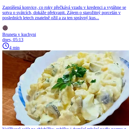
Zaprášená konvice, co roky přečkává vzadu v kredenci a vytáhne se
sotva o svátcích, dokáže překvapit. Zájem o starožitný porcelán v
posledních letech znatelně ožil a za ten správný kus...
Bruneta v kuchyni
dnes, 05:13
4 min