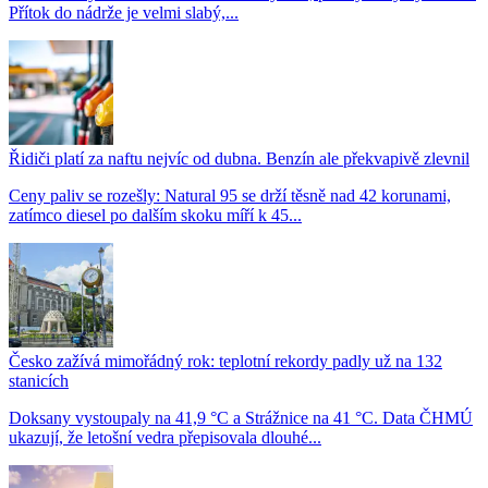
Přítok do nádrže je velmi slabý,...
Řidiči platí za naftu nejvíc od dubna. Benzín ale překvapivě zlevnil
Ceny paliv se rozešly: Natural 95 se drží těsně nad 42 korunami,
zatímco diesel po dalším skoku míří k 45...
Česko zažívá mimořádný rok: teplotní rekordy padly už na 132
stanicích
Doksany vystoupaly na 41,9 °C a Strážnice na 41 °C. Data ČHMÚ
ukazují, že letošní vedra přepisovala dlouhé...