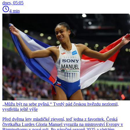
dnes, 05:05
4 min
„Můžu být na sebe pyšná.“ Tvrdý pád českou hvězdu nezlomil,
vystřelila ještě výše
Před dvěma lety mladičké zjevení, teď jedna z favoritek. Česká
čtvrtkařka Lurdes Gloria Manuel vyrazila na mistrovství Evropy v
Birminghamu v nové roli. Po náročné sezoně 2025 a vleklém