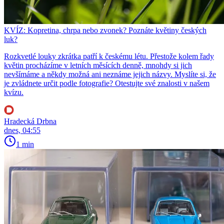
KVÍZ: Kopretina, chrpa nebo zvonek? Poznáte květiny českých
luk?
Rozkvetlé louky zkrátka patří k českému létu. Přestože kolem řady
květin procházíme v letních měsících denně, mnohdy si jich
nevšímáme a někdy možná ani neznáme jejich názvy. Myslíte si, že
je zvládnete určit podle fotografie? Otestujte své znalosti v našem
kvízu.
Hradecká Drbna
dnes, 04:55
1 min