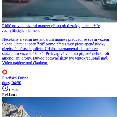
Řidič provedl bizarní manévr přímo před zraky policie. Vše
zachytila jejich kamera
Nečekaný a velmi nestandardní manévr předvedl se svým vozem
Škoda Octavia jeden řidič přímo před zraky překvapené hlídky
plzeňské městské policie. Událost zaznamenala kamera ve
služebním voze strážníků. Překvapivě v tomto případě nehrál roli
alkohol ani drogy. Důvod podivné jízdy byl tentokrát úplně jiný.
Video najdete pod článkem.
Plzeňská Drbna
dnes, 04:50
1 min
Reklama