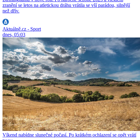
zranění se letos na atletickou dráhu vrátila se vší parádou, silnější
než dřív.
Aktuálně.cz - Sport
dnes, 05:03
Víkend nabídne slunečné počasí. Po krátkém ochlazení se opět vrátí