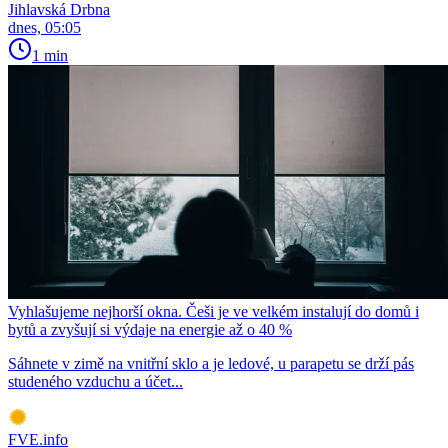
Jihlavská Drbna
dnes, 05:05
1 min
Vyhlašujeme nejhorší okna. Češi je ve velkém instalují do domů i
bytů a zvyšují si výdaje na energie až o 40 %
Sáhnete v zimě na vnitřní sklo a je ledové, u parapetu se drží pás
studeného vzduchu a účet...
FVE.info