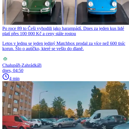
Po roce 89 to Češi vyhodili jako harampádí. Dnes za jeden kus lidé
platí přes 100 000 Kč a ceny stále rostou
Letos v lednu se jeden jediný Matchbox prodal za více než 600 tisíc
korun. Šlo o autíčko, které se vešlo do dlaně.
Chalupáři-Zahrádkáři
dnes, 04:50
4 min