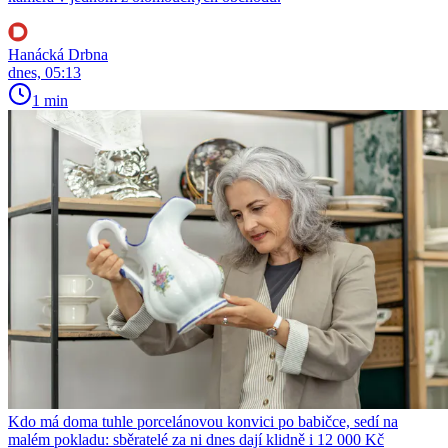
Hanácká Drbna
dnes, 05:13
1 min
Kdo má doma tuhle porcelánovou konvici po babičce, sedí na
malém pokladu: sběratelé za ni dnes dají klidně i 12 000 Kč