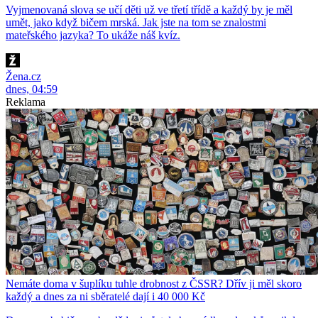
Vyjmenovaná slova se učí děti už ve třetí třídě a každý by je měl
umět, jako když bičem mrská. Jak jste na tom se znalostmi
mateřského jazyka? To ukáže náš kvíz.
Žena.cz
dnes, 04:59
Reklama
Nemáte doma v šuplíku tuhle drobnost z ČSSR? Dřív ji měl skoro
každý a dnes za ni sběratelé dají i 40 000 Kč