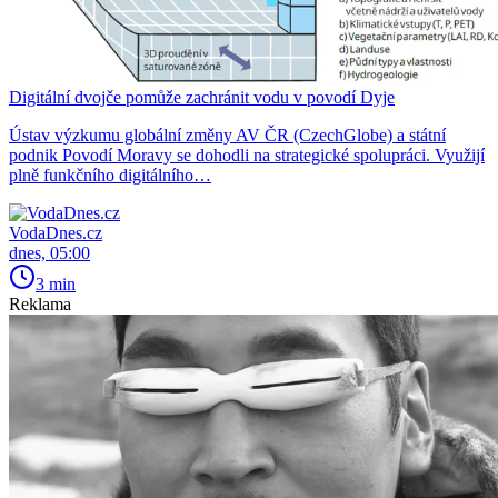
Digitální dvojče pomůže zachránit vodu v povodí Dyje
Ústav výzkumu globální změny AV ČR (CzechGlobe) a státní
podnik Povodí Moravy se dohodli na strategické spolupráci. Využijí
plně funkčního digitálního…
VodaDnes.cz
dnes, 05:00
3 min
Reklama