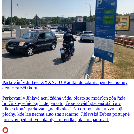
Parkování v Jihlavě XXXX.: U Kauflandu zdarma jen dvě hodiny,
den je za 650 korun
Parkování v Jihlavě není žádná věda, přesto se modrých zón řada
řidičů zbytečně bojí. Jde jen o to, že se zavádí placená stání a v
ulicích končí parkování „na divoko“. Na druhou stranu vznikají i
plochy, kde lze nechat auto stát zadarmo. Jihlavská Drbna postupně
představí jednotlivé lokality a pravidla, jak tam parkovat.