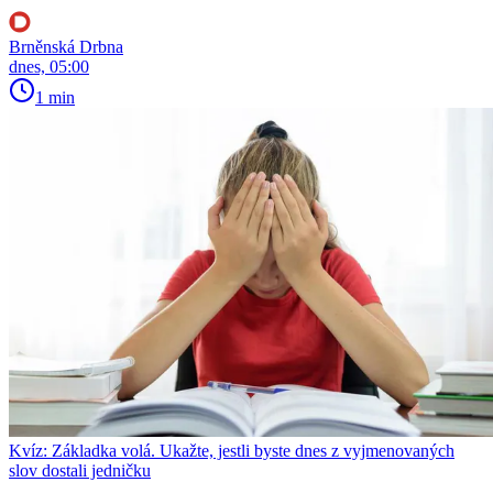
Brněnská Drbna
dnes, 05:00
1 min
Kvíz: Základka volá. Ukažte, jestli byste dnes z vyjmenovaných
slov dostali jedničku