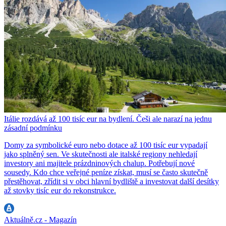
Itálie rozdává až 100 tisíc eur na bydlení. Češi ale narazí na jednu
zásadní podmínku
Domy za symbolické euro nebo dotace až 100 tisíc eur vypadají
jako splněný sen. Ve skutečnosti ale italské regiony nehledají
investory ani majitele prázdninových chalup. Potřebují nové
sousedy. Kdo chce veřejné peníze získat, musí se často skutečně
přestěhovat, zřídit si v obci hlavní bydliště a investovat další desítky
až stovky tisíc eur do rekonstrukce.
Aktuálně.cz - Magazín