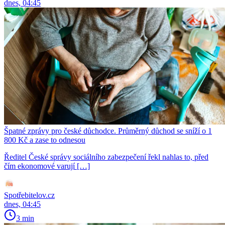
dnes, 04:45
Špatné zprávy pro české důchodce. Průměrný důchod se sníží o 1
800 Kč a zase to odnesou
Ředitel České správy sociálního zabezpečení řekl nahlas to, před
čím ekonomové varují […]
Spotřebitelov.cz
dnes, 04:45
3 min