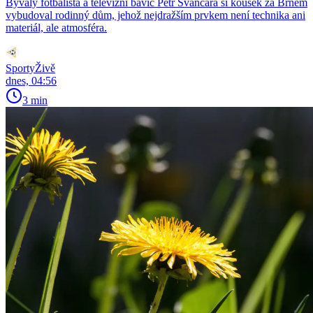
Bývalý fotbalista a televizní bavič Petr Švancara si kousek za Brnem
vybudoval rodinný dům, jehož nejdražším prvkem není technika ani
materiál, ale atmosféra.
SportyŽivě
dnes, 04:56
3 min