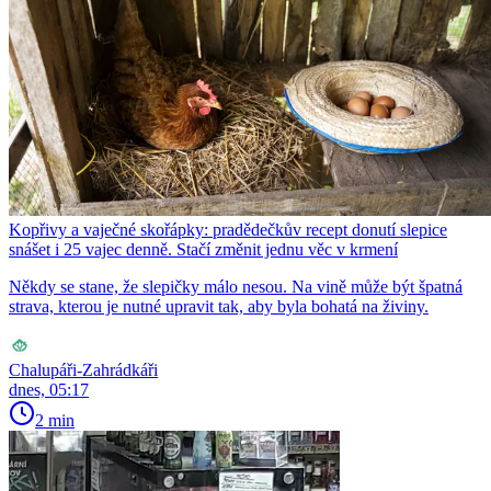
Kopřivy a vaječné skořápky: pradědečkův recept donutí slepice
snášet i 25 vajec denně. Stačí změnit jednu věc v krmení
Někdy se stane, že slepičky málo nesou. Na vině může být špatná
strava, kterou je nutné upravit tak, aby byla bohatá na živiny.
Chalupáři-Zahrádkáři
dnes, 05:17
2 min