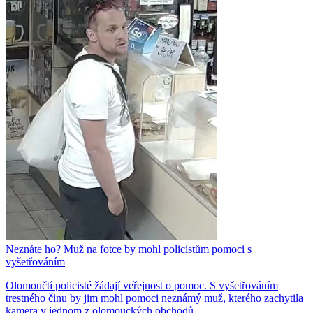
Neznáte ho? Muž na fotce by mohl policistům pomoci s
vyšetřováním
Olomoučtí policisté žádají veřejnost o pomoc. S vyšetřováním
trestného činu by jim mohl pomoci neznámý muž, kterého zachytila
kamera v jednom z olomouckých obchodů.