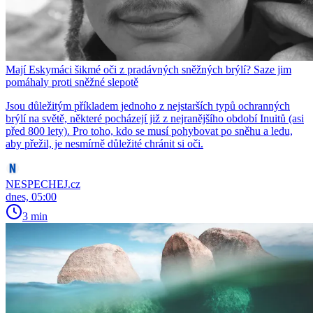
Mají Eskymáci šikmé oči z pradávných sněžných brýlí? Saze jim
pomáhaly proti sněžné slepotě
Jsou důležitým příkladem jednoho z nejstarších typů ochranných
brýlí na světě, některé pocházejí již z nejranějšího období Inuitů (asi
před 800 lety). Pro toho, kdo se musí pohybovat po sněhu a ledu,
aby přežil, je nesmírně důležité chránit si oči.
NESPECHEJ.cz
dnes, 05:00
3 min