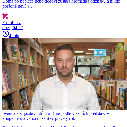
Doma po babičce nebo dědovi zůstala hromádka odznaků a nikdo
pořádně neví, […]
Extrafit.cz
dnes, 04:57
4 min
Švancara si postavil dům u Brna podle vlastních představ. V
koupelně má vánoční skřítky po celý rok