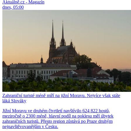
Aktuálně.cz - Magazín
dnes, 05:00
Zahraniční turisté méně míří na jižní Moravu. Nejvíce však stále
láká Slováky
Jižní Moravu ve druhém čtvrtletí navštívilo 624 822 hostů,
meziročně o 2300 méně, hlavní podíl na poklesu měl úbytek
zahraničních turistů. Přesto region zůstává po Praze druhým
nejnavštěvovanějším v Česku.