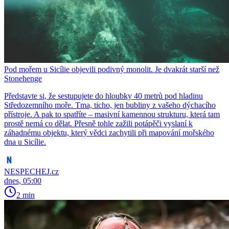
Pod mořem u Sicílie objevili podivný monolit. Je dvakrát starší než
Stonehenge
Představte si, že sestupujete do hloubky 40 metrů pod hladinu
Středozemního moře. Tma, ticho, jen bubliny z vašeho dýchacího
přístroje. A pak to spatříte – masivní kamennou strukturu, která tam
prostě nemá co dělat. Přesně tohle zažili potápěči vyslaní k
záhadnému objektu, který vědci zachytili při mapování mořského
dna u Sicílie.
NESPECHEJ.cz
dnes, 05:00
2 min