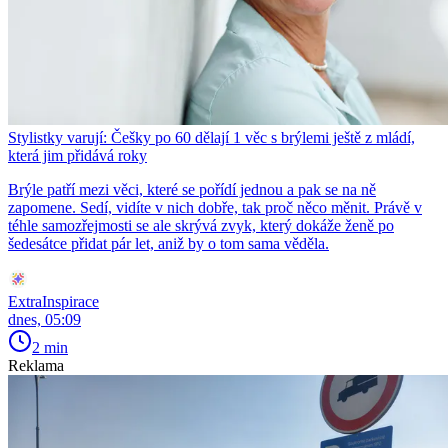
Stylistky varují: Češky po 60 dělají 1 věc s brýlemi ještě z mládí,
která jim přidává roky
Brýle patří mezi věci, které se pořídí jednou a pak se na ně
zapomene. Sedí, vidíte v nich dobře, tak proč něco měnit. Právě v
téhle samozřejmosti se ale skrývá zvyk, který dokáže ženě po
šedesátce přidat pár let, aniž by o tom sama věděla.
ExtraInspirace
dnes, 05:09
2 min
Reklama