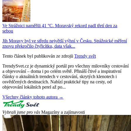
Ve Strážnici naměřili 41 °C. Moravský rekord padl třetí den za
sebou
Jih Moravy byl ve středu největší výhní v Česku. Strážnické měření
znovu překročilo čtyřicítku, data však...
Tento článek byl publikován ze zdrojů
Trendy svět
TrendySvet.cz je dynamický portál pro všechny milovníky cestování
a objevování – doma i po celém světě. Přináší čtivé a inspirativní
články o aktuálních trendech v cestování, skrytých klenotech i
osvědčených destinacích. Nabízí praktické tipy na cesty, od
objevování lokálních perel až po...
Všechny články tohoto autora →
Vybrali jsme pro vás
Magazíny a zajímavosti