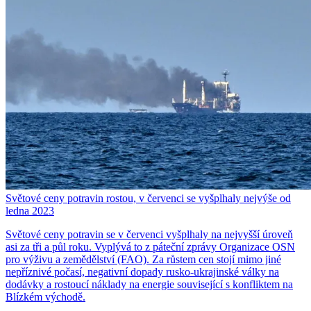
Světové ceny potravin rostou, v červenci se vyšplhaly nejvýše od
ledna 2023
Světové ceny potravin se v červenci vyšplhaly na nejvyšší úroveň
asi za tři a půl roku. Vyplývá to z páteční zprávy Organizace OSN
pro výživu a zemědělství (FAO). Za růstem cen stojí mimo jiné
nepříznivé počasí, negativní dopady rusko-ukrajinské války na
dodávky a rostoucí náklady na energie související s konfliktem na
Blízkém východě.