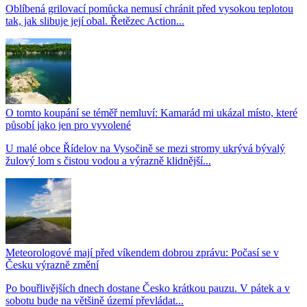
Oblíbená grilovací pomůcka nemusí chránit před vysokou teplotou
tak, jak slibuje její obal. Řetězec Action...
O tomto koupání se téměř nemluví: Kamarád mi ukázal místo, které
působí jako jen pro vyvolené
U malé obce Řídelov na Vysočině se mezi stromy ukrývá bývalý
žulový lom s čistou vodou a výrazně klidnější...
Meteorologové mají před víkendem dobrou zprávu: Počasí se v
Česku výrazně změní
Po bouřlivějších dnech dostane Česko krátkou pauzu. V pátek a v
sobotu bude na většině území převládat...