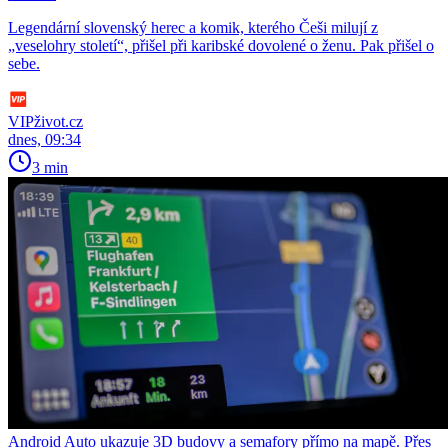
Legendární slovenský herec a komik, kterého Češi milují z
„veselohry století“, přišel při karibské dovolené o ženu. Pak přišel o
sebe.
VIPživot.cz
dnes, 09:34
3 min
Android Auto ukazuje 3D budovy a semafory přímo na mapě. Přes