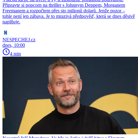
Připravte si popcorn na thriller s Johnnym Deppem, Morganem
Freemanem a rozpočtem přes sto milionů dolarů. Jenže pozor –
tohle není jen zábava. Je to mrazivá předpověď, která se dnes děsivě
naplňuje.
NESPECHEJ.cz
dnes, 10:00
4 min