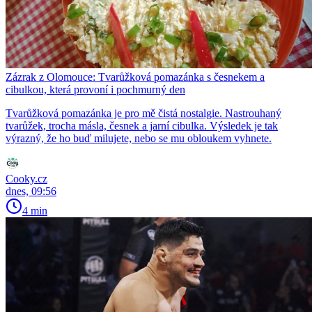
Zázrak z Olomouce: Tvarůžková pomazánka s česnekem a
cibulkou, která provoní i pochmurný den
Tvarůžková pomazánka je pro mě čistá nostalgie. Nastrouhaný
tvarůžek, trocha másla, česnek a jarní cibulka. Výsledek je tak
výrazný, že ho buď milujete, nebo se mu obloukem vyhnete.
Cooky.cz
dnes, 09:56
4 min