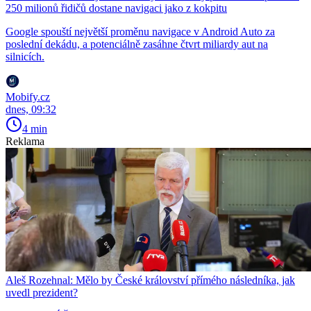
250 milionů řidičů dostane navigaci jako z kokpitu
Google spouští největší proměnu navigace v Android Auto za
poslední dekádu, a potenciálně zasáhne čtvrt miliardy aut na
silnicích.
Mobify.cz
dnes, 09:32
4 min
Reklama
Aleš Rozehnal: Mělo by České království přímého následníka, jak
uvedl prezident?