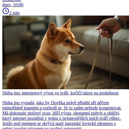
dnes, 10:00
2 min
Shiba inu: internetový výraz ve tváři, kočičí názor na poslušnost
Shiba inu vypadá, jako by člověka právě přistihl při něčem
mimořádně trapném a rozhodl se, že to zatím nebude komentovat.
Má dokonale stočený ocas, liščí výraz, elegantní pohyb a obličej,
který internet proměnil v jednu z nejslavnějších psích tváří vůbec.
Jenže pod memem se skrývá staré japonské lovecké plemeno s
velmi jasným názorem na osobní autonomii.