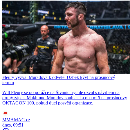
Fleury vyzval Muradova k odvetě. Uzbek kývl na prosincový
termín
Will Fleury se po porážce na Štvanici rychle ozval s návrhem na
druhý zápas. Makhmud Muradov souhlasil a oba míří na prosincový
OKTAGON 100, pokud duel posvětí organizace.
MMAMAG.cz
dnes, 09:51