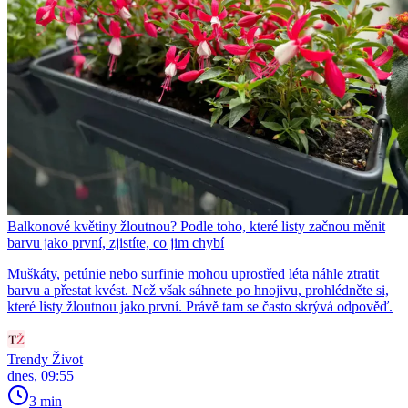
Balkonové květiny žloutnou? Podle toho, které listy začnou měnit
barvu jako první, zjistíte, co jim chybí
Muškáty, petúnie nebo surfinie mohou uprostřed léta náhle ztratit
barvu a přestat kvést. Než však sáhnete po hnojivu, prohlédněte si,
které listy žloutnou jako první. Právě tam se často skrývá odpověď.
Trendy Život
dnes, 09:55
3 min