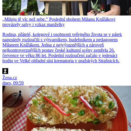
„Miluju tě víc než sebe.“ Poslední sbohem Milanu Knížákovi
provázely salvy i vzkaz manželky
Rodina, přátelé, kolegové i osobnosti veřejného života se v pátek
naposledy rozloučili s výtvarníkem, hudebníkem a pedagogem
Milanem Knížákem. Jedna z nejvýraznějších a zároveň
nejkontroverznějších postav české kulturní scény zemřela 26.
července ve věku 86 let. Poslední rozloučení začalo v jedenáct
hodin ve Velké obřadní síni krematoria v pražských Strašnicích.
Žena.cz
dnes, 09:59