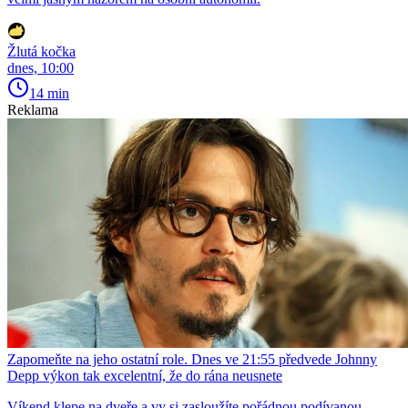
Žlutá kočka
dnes, 10:00
14 min
Reklama
Zapomeňte na jeho ostatní role. Dnes ve 21:55 předvede Johnny
Depp výkon tak excelentní, že do rána neusnete
Víkend klepe na dveře a vy si zasloužíte pořádnou podívanou.