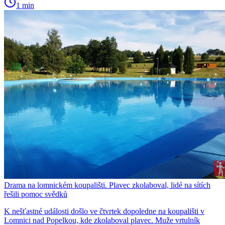
1 min
Drama na lomnickém koupališti. Plavec zkolaboval, lidé na sítích
řešili pomoc svědků
K nešťastné události došlo ve čtvrtek dopoledne na koupališti v
Lomnici nad Popelkou, kde zkolaboval plavec. Muže vrtulník