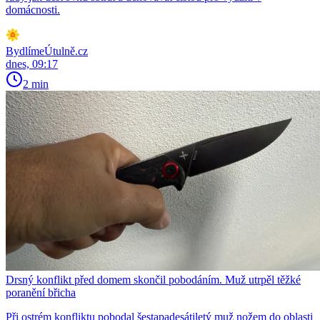
domácnosti.
BydlímeÚtulně.cz
dnes, 09:17
2 min
Drsný konflikt před domem skončil pobodáním. Muž utrpěl těžké
poranění břicha
Při ostrém konfliktu pobodal šestapadesátiletý muž nožem do oblasti