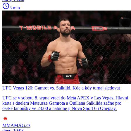
3 min
UFC Vegas 120: Gamrot vs. Salkilld. Kde a kdy turnaj sledovat
UFC se v sobotu 8. srpna vrací do Meta APEX v Las Vegas. Hlavní
karta s duelem Mateusze Gamrota a Quillana Salkillda začne pro
české fanoušky ve 23:00 a nabídne ji Nova Sport 6 i Oneplay.
MMAMAG.cz
dnes, 10:03