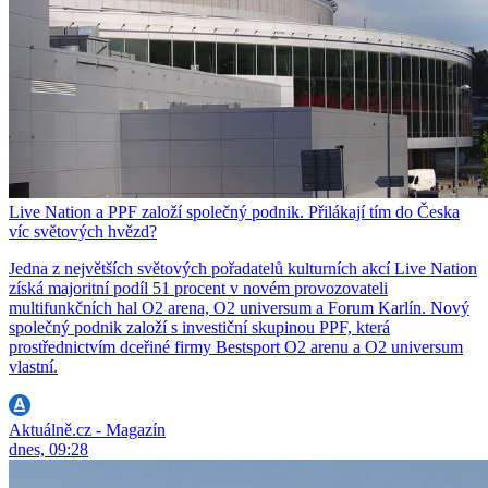
Live Nation a PPF založí společný podnik. Přilákají tím do Česka
víc světových hvězd?
Jedna z největších světových pořadatelů kulturních akcí Live Nation
získá majoritní podíl 51 procent v novém provozovateli
multifunkčních hal O2 arena, O2 universum a Forum Karlín. Nový
společný podnik založí s investiční skupinou PPF, která
prostřednictvím dceřiné firmy Bestsport O2 arenu a O2 universum
vlastní.
Aktuálně.cz - Magazín
dnes, 09:28