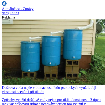
Aktuálně.cz - Zprávy
dnes, 09:23
Reklama
Dešťová voda najde v domácnosti řadu praktických využití. Její
vlastnosti oceníte i při úklidu
Způsoby využití dešťové vody nejen pro úklid domácnosti. 3 tipy a
rady jak dešťovku sbírat a uchovávat čistou pro využití v