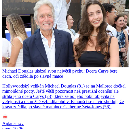
Michael Douglas ukázal svou největší pýchu: Dcera Carys bere
dech, oči zdědila po slavné matce
Hollywoodský velikán Michael Douglas (81) se na Mallorce dočkal
mimořádné pocty. Ještě větší pozornost než prestižní ocenění ale
strhla jeho dcera Carys (23), která se po jeho boku objevila na
veřejnosti a okamžitě vzbudila obdiv. Fanoušci se navíc shodují, že
krásu zdědila po slavné mamince Catherine Zeta-Jones (56).
Aplausin.cz
dnes, 10:06