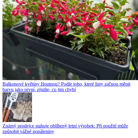
Balkonové květiny žloutnou? Podle toho, které listy začnou měnit
barvu jako první, zjistíte, co jim chybí
Známý prodejce stahuje oblíbený letní výrobek: Při použití může
způsobit vážné popáleniny