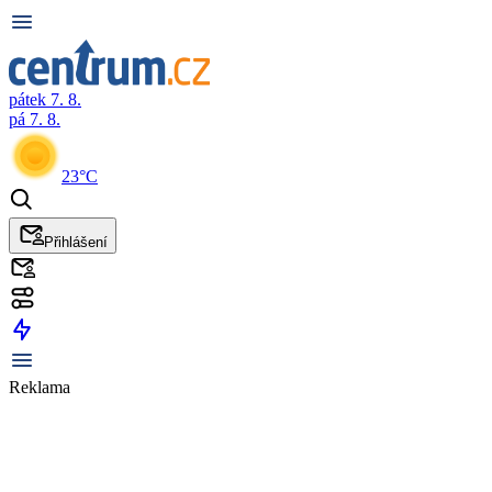
pátek 7. 8.
pá 7. 8.
23°C
Přihlášení
Reklama