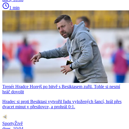
1 min
Trenér Hradce Horejš po bitvě s Besiktasem zuřil. Tohle si nesmí
hráč dovolit
Hradec si proti Besiktasi vytvořil řadu vyložených šancí, hrál přes
dvacet minut v přesilovce, a prohrál 0:1.
SportyŽivě
dnes, 10:04