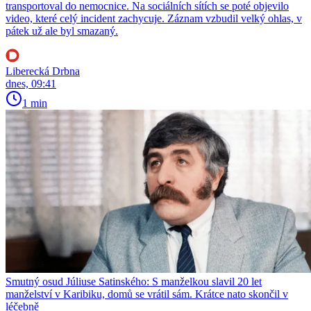
transportoval do nemocnice. Na sociálních sítích se poté objevilo
video, které celý incident zachycuje. Záznam vzbudil velký ohlas, v
pátek už ale byl smazaný.
Liberecká Drbna
dnes, 09:41
1 min
Smutný osud Júliuse Satinského: S manželkou slavil 20 let
manželství v Karibiku, domů se vrátil sám. Krátce nato skončil v
léčebně