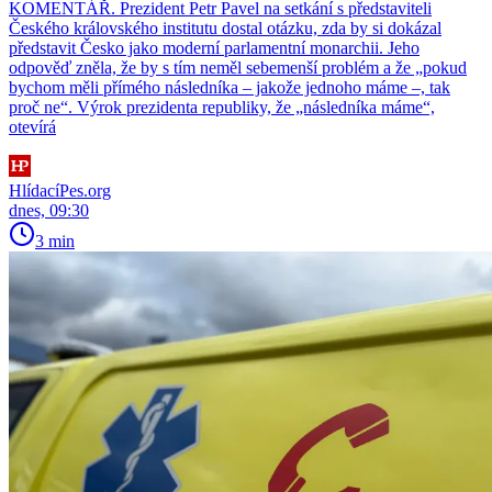
KOMENTÁŘ. Prezident Petr Pavel na setkání s představiteli
Českého královského institutu dostal otázku, zda by si dokázal
představit Česko jako moderní parlamentní monarchii. Jeho
odpověď zněla, že by s tím neměl sebemenší problém a že „pokud
bychom měli přímého následníka – jakože jednoho máme –, tak
proč ne“. Výrok prezidenta republiky, že „následníka máme“,
otevírá
HlídacíPes.org
dnes, 09:30
3 min