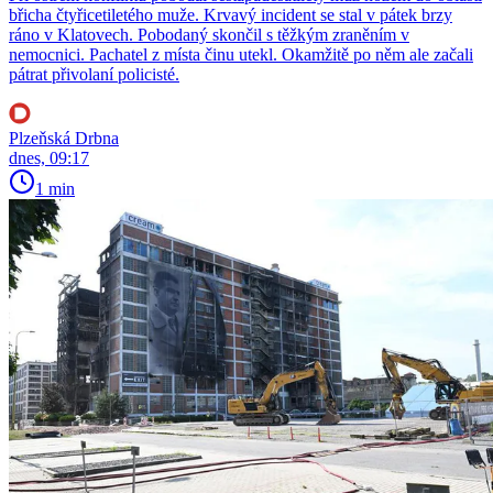
břicha čtyřicetiletého muže. Krvavý incident se stal v pátek brzy
ráno v Klatovech. Pobodaný skončil s těžkým zraněním v
nemocnici. Pachatel z místa činu utekl. Okamžitě po něm ale začali
pátrat přivolaní policisté.
Plzeňská Drbna
dnes, 09:17
1 min