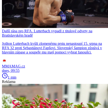
Další rána pro RFA. Lutterbach vypadl z titulové odvety na
Bratislavském hradě
Joilton Lutterbach kvůli zlomenému prstu nenastoupí 15. srpna na
RFA 32 proti Sebastiánovi Fapšovi. Slovenský šampion zůstává v
hlavním zápase a soupeře mu mají pomoci vybrat fanoušci.
MMAMAG.cz
dnes, 09:55
1 min
Reklama