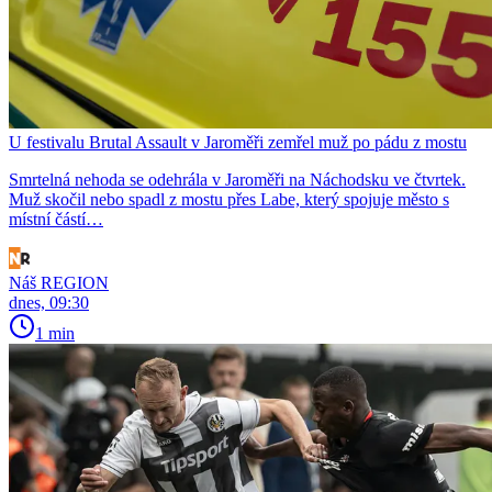
U festivalu Brutal Assault v Jaroměři zemřel muž po pádu z mostu
Smrtelná nehoda se odehrála v Jaroměři na Náchodsku ve čtvrtek.
Muž skočil nebo spadl z mostu přes Labe, který spojuje město s
místní částí…
Náš REGION
dnes, 09:30
1 min