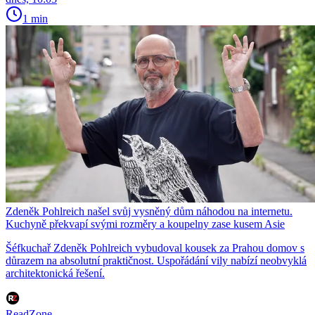
1 min
Zdeněk Pohlreich našel svůj vysněný dům náhodou na internetu.
Kuchyně překvapí svými rozměry a koupelny zase kusem Asie
Šéfkuchař Zdeněk Pohlreich vybudoval kousek za Prahou domov s
důrazem na absolutní praktičnost. Uspořádání vily nabízí neobvyklá
architektonická řešení.
ReadZone