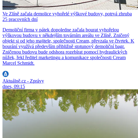
Ve Zlíně začala demolice vyhořelé výškové budovy, potrvá zhruba
25 pracovních dní
Demoliční firma v pátek dopoledne začala bourat vyhořelou
výškovou budovu v někdejším továrním areálu ve Zlíně. Zničený
objekt si od jeho majitele, společnosti Cream, převzala ve čtvrtek. K
bourání využívá především přibližně stotunový demoliční bagr.
Zničenou budovu bude odshora rozebírat pomocí hydraulických
nůžek, řekl ředitel marketingu a komunikace společnosti Cream
Marcel Schmidt.
Aktuálně.cz - Zprávy
dnes, 09:15