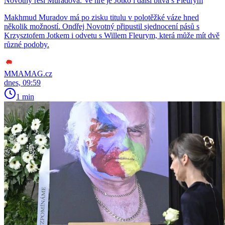
Novotný řeší Muradova. Ve hře je Jotko i další bitva s Fleurym
Makhmud Muradov má po zisku titulu v polotěžké váze hned
několik možností. Ondřej Novotný připustil sjednocení pásů s
Krzysztofem Jotkem i odvetu s Willem Fleurym, která může mít dvě
různé podoby.
MMAMAG.cz
dnes, 09:59
1 min