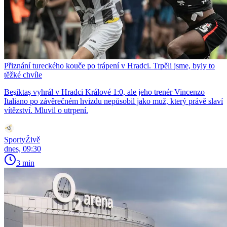
Přiznání tureckého kouče po trápení v Hradci. Trpěli jsme, byly to
těžké chvíle
Beşiktaş vyhrál v Hradci Králové 1:0, ale jeho trenér Vincenzo
Italiano po závěrečném hvizdu nepůsobil jako muž, který právě slaví
vítězství. Mluvil o utrpení.
SportyŽivě
dnes, 09:30
3 min